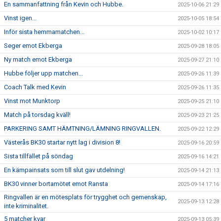
En sammanfattning från Kevin och Hubbe.
2025-10-06 21:29
Vinst igen...
2025-10-05 18:54
Inför sista hemmamatchen...
2025-10-02 10:17
Seger emot Ekberga
2025-09-28 18:05
Ny match emot Ekberga
2025-09-27 21:10
Hubbe följer upp matchen...
2025-09-26 11:39
Coach Talk med Kevin
2025-09-26 11:35
Vinst mot Munktorp
2025-09-25 21:10
Match på torsdag kväll!
2025-09-23 21:25
PARKERING SAMT HÄMTNING/LÄMNING RINGVALLEN.
2025-09-22 12:29
Västerås BK30 startar nytt lag i division 8!
2025-09-16 20:59
Sista tillfället på söndag
2025-09-16 14:21
En kämpainsats som till slut gav utdelning!
2025-09-14 21:13
BK30 vinner bortamötet emot Ransta
2025-09-14 17:16
Ringvallen är en mötesplats för trygghet och gemenskap,
2025-09-13 12:28
inte kriminalitet.
5 matcher kvar
2025-09-13 05:39