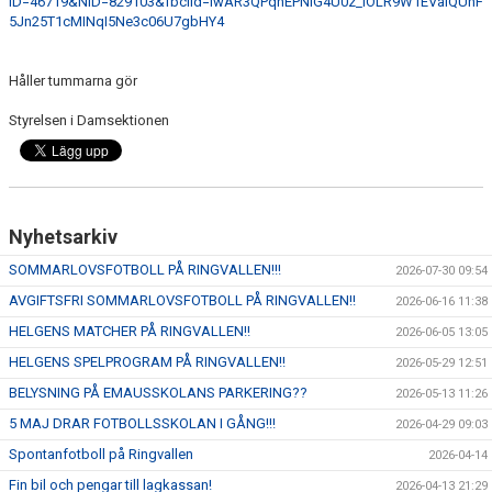
ID=46719&NID=829103&fbclid=IwAR3QPqhEPNIG4U0z_IOLR9W1EVaiQUnF
5Jn25T1cMINqI5Ne3c06U7gbHY4
Håller tummarna gör
Styrelsen i Damsektionen
Nyhetsarkiv
SOMMARLOVSFOTBOLL PÅ RINGVALLEN!!!
2026-07-30 09:54
AVGIFTSFRI SOMMARLOVSFOTBOLL PÅ RINGVALLEN!!
2026-06-16 11:38
HELGENS MATCHER PÅ RINGVALLEN!!
2026-06-05 13:05
HELGENS SPELPROGRAM PÅ RINGVALLEN!!
2026-05-29 12:51
BELYSNING PÅ EMAUSSKOLANS PARKERING??
2026-05-13 11:26
5 MAJ DRAR FOTBOLLSSKOLAN I GÅNG!!!
2026-04-29 09:03
Spontanfotboll på Ringvallen
2026-04-14
Fin bil och pengar till lagkassan!
2026-04-13 21:29