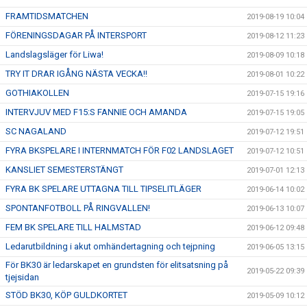
FRAMTIDSMATCHEN
2019-08-19 10:04
FÖRENINGSDAGAR PÅ INTERSPORT
2019-08-12 11:23
Landslagsläger för Liwa!
2019-08-09 10:18
TRY IT DRAR IGÅNG NÄSTA VECKA!!
2019-08-01 10:22
GOTHIAKOLLEN
2019-07-15 19:16
INTERVJUV MED F15:S FANNIE OCH AMANDA
2019-07-15 19:05
SC NAGALAND
2019-07-12 19:51
FYRA BKSPELARE I INTERNMATCH FÖR F02 LANDSLAGET
2019-07-12 10:51
KANSLIET SEMESTERSTÄNGT
2019-07-01 12:13
FYRA BK SPELARE UTTAGNA TILL TIPSELITLÄGER
2019-06-14 10:02
SPONTANFOTBOLL PÅ RINGVALLEN!
2019-06-13 10:07
FEM BK SPELARE TILL HALMSTAD
2019-06-12 09:48
Ledarutbildning i akut omhändertagning och tejpning
2019-06-05 13:15
För BK30 är ledarskapet en grundsten för elitsatsning på
2019-05-22 09:39
tjejsidan
STÖD BK30, KÖP GULDKORTET
2019-05-09 10:12