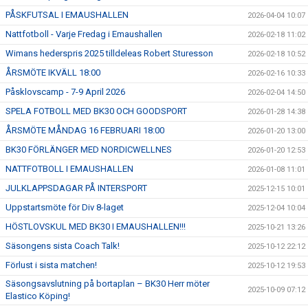
PÅSKFUTSAL I EMAUSHALLEN
2026-04-04 10:07
Nattfotboll - Varje Fredag i Emaushallen
2026-02-18 11:02
Wimans hederspris 2025 tilldeleas Robert Sturesson
2026-02-18 10:52
ÅRSMÖTE IKVÄLL 18:00
2026-02-16 10:33
Påsklovscamp - 7-9 April 2026
2026-02-04 14:50
SPELA FOTBOLL MED BK30 OCH GOODSPORT
2026-01-28 14:38
ÅRSMÖTE MÅNDAG 16 FEBRUARI 18:00
2026-01-20 13:00
BK30 FÖRLÄNGER MED NORDICWELLNES
2026-01-20 12:53
NATTFOTBOLL I EMAUSHALLEN
2026-01-08 11:01
JULKLAPPSDAGAR PÅ INTERSPORT
2025-12-15 10:01
Uppstartsmöte för Div 8-laget
2025-12-04 10:04
HÖSTLOVSKUL MED BK30 I EMAUSHALLEN!!!
2025-10-21 13:26
Säsongens sista Coach Talk!
2025-10-12 22:12
Förlust i sista matchen!
2025-10-12 19:53
Säsongsavslutning på bortaplan – BK30 Herr möter
2025-10-09 07:12
Elastico Köping!