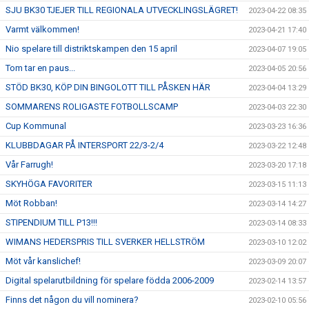
SJU BK30 TJEJER TILL REGIONALA UTVECKLINGSLÄGRET!
2023-04-22 08:35
Varmt välkommen!
2023-04-21 17:40
Nio spelare till distriktskampen den 15 april
2023-04-07 19:05
Tom tar en paus...
2023-04-05 20:56
STÖD BK30, KÖP DIN BINGOLOTT TILL PÅSKEN HÄR
2023-04-04 13:29
SOMMARENS ROLIGASTE FOTBOLLSCAMP
2023-04-03 22:30
Cup Kommunal
2023-03-23 16:36
KLUBBDAGAR PÅ INTERSPORT 22/3-2/4
2023-03-22 12:48
Vår Farrugh!
2023-03-20 17:18
SKYHÖGA FAVORITER
2023-03-15 11:13
Möt Robban!
2023-03-14 14:27
STIPENDIUM TILL P13!!!
2023-03-14 08:33
WIMANS HEDERSPRIS TILL SVERKER HELLSTRÖM
2023-03-10 12:02
Möt vår kanslichef!
2023-03-09 20:07
Digital spelarutbildning för spelare födda 2006-2009
2023-02-14 13:57
Finns det någon du vill nominera?
2023-02-10 05:56