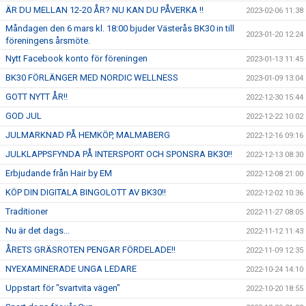
ÄR DU MELLAN 12-20 ÅR? NU KAN DU PÅVERKA !!
2023-02-06 11:38
Måndagen den 6 mars kl. 18:00 bjuder Västerås BK30 in till
2023-01-20 12:24
föreningens årsmöte.
Nytt Facebook konto för föreningen
2023-01-13 11:45
BK30 FÖRLÄNGER MED NORDIC WELLNESS
2023-01-09 13:04
GOTT NYTT ÅR!!
2022-12-30 15:44
GOD JUL
2022-12-22 10:02
JULMARKNAD PÅ HEMKÖP, MALMABERG
2022-12-16 09:16
JULKLAPPSFYNDA PÅ INTERSPORT OCH SPONSRA BK30!!
2022-12-13 08:30
Erbjudande från Hair by EM
2022-12-08 21:00
KÖP DIN DIGITALA BINGOLOTT AV BK30!!
2022-12-02 10:36
Traditioner
2022-11-27 08:05
Nu är det dags...
2022-11-12 11:43
ÅRETS GRÄSROTEN PENGAR FÖRDELADE!!
2022-11-09 12:35
NYEXAMINERADE UNGA LEDARE
2022-10-24 14:10
Uppstart för "svartvita vägen"
2022-10-20 18:55