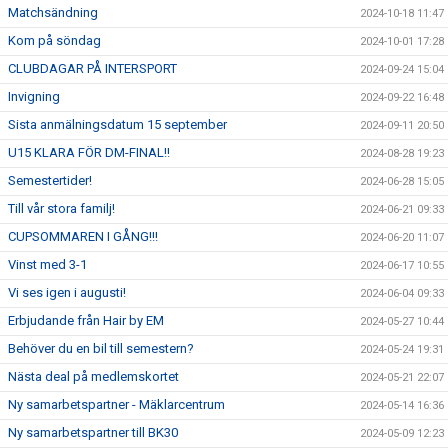
Matchsändning
2024-10-18 11:47
Kom på söndag
2024-10-01 17:28
CLUBDAGAR PÅ INTERSPORT
2024-09-24 15:04
Invigning
2024-09-22 16:48
Sista anmälningsdatum 15 september
2024-09-11 20:50
U15 KLARA FÖR DM-FINAL!!
2024-08-28 19:23
Semestertider!
2024-06-28 15:05
Till vår stora familj!
2024-06-21 09:33
CUPSOMMAREN I GÅNG!!!
2024-06-20 11:07
Vinst med 3-1
2024-06-17 10:55
Vi ses igen i augusti!
2024-06-04 09:33
Erbjudande från Hair by EM
2024-05-27 10:44
Behöver du en bil till semestern?
2024-05-24 19:31
Nästa deal på medlemskortet
2024-05-21 22:07
Ny samarbetspartner - Mäklarcentrum
2024-05-14 16:36
Ny samarbetspartner till BK30
2024-05-09 12:23