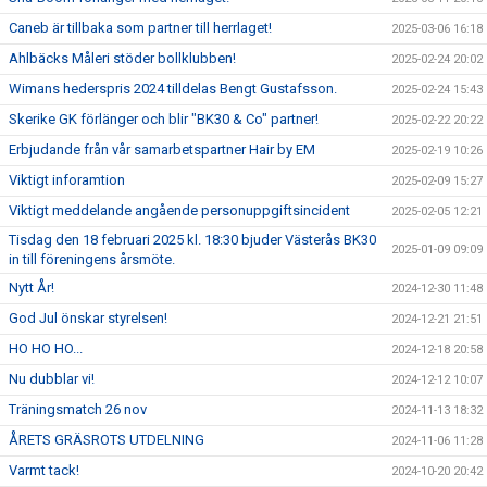
Caneb är tillbaka som partner till herrlaget!
2025-03-06 16:18
Ahlbäcks Måleri stöder bollklubben!
2025-02-24 20:02
Wimans hederspris 2024 tilldelas Bengt Gustafsson.
2025-02-24 15:43
Skerike GK förlänger och blir "BK30 & Co" partner!
2025-02-22 20:22
Erbjudande från vår samarbetspartner Hair by EM
2025-02-19 10:26
Viktigt inforamtion
2025-02-09 15:27
Viktigt meddelande angående personuppgiftsincident
2025-02-05 12:21
Tisdag den 18 februari 2025 kl. 18:30 bjuder Västerås BK30
2025-01-09 09:09
in till föreningens årsmöte.
Nytt År!
2024-12-30 11:48
God Jul önskar styrelsen!
2024-12-21 21:51
HO HO HO...
2024-12-18 20:58
Nu dubblar vi!
2024-12-12 10:07
Träningsmatch 26 nov
2024-11-13 18:32
ÅRETS GRÄSROTS UTDELNING
2024-11-06 11:28
Varmt tack!
2024-10-20 20:42