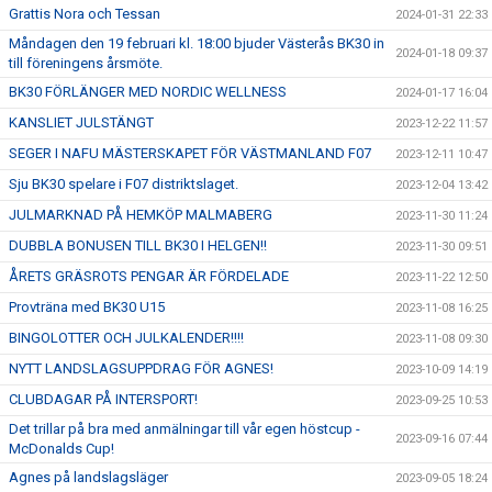
Grattis Nora och Tessan
2024-01-31 22:33
Måndagen den 19 februari kl. 18:00 bjuder Västerås BK30 in
2024-01-18 09:37
till föreningens årsmöte.
BK30 FÖRLÄNGER MED NORDIC WELLNESS
2024-01-17 16:04
KANSLIET JULSTÄNGT
2023-12-22 11:57
SEGER I NAFU MÄSTERSKAPET FÖR VÄSTMANLAND F07
2023-12-11 10:47
Sju BK30 spelare i F07 distriktslaget.
2023-12-04 13:42
JULMARKNAD PÅ HEMKÖP MALMABERG
2023-11-30 11:24
DUBBLA BONUSEN TILL BK30 I HELGEN!!
2023-11-30 09:51
ÅRETS GRÄSROTS PENGAR ÄR FÖRDELADE
2023-11-22 12:50
Provträna med BK30 U15
2023-11-08 16:25
BINGOLOTTER OCH JULKALENDER!!!!
2023-11-08 09:30
NYTT LANDSLAGSUPPDRAG FÖR AGNES!
2023-10-09 14:19
CLUBDAGAR PÅ INTERSPORT!
2023-09-25 10:53
Det trillar på bra med anmälningar till vår egen höstcup -
2023-09-16 07:44
McDonalds Cup!
Agnes på landslagsläger
2023-09-05 18:24