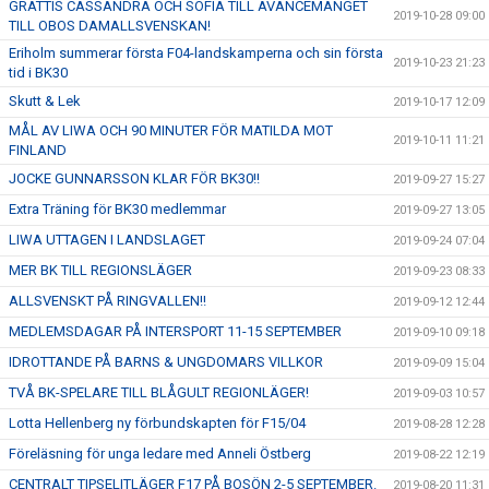
GRATTIS CASSANDRA OCH SOFIA TILL AVANCEMANGET
2019-10-28 09:00
TILL OBOS DAMALLSVENSKAN!
Eriholm summerar första F04-landskamperna och sin första
2019-10-23 21:23
tid i BK30
Skutt & Lek
2019-10-17 12:09
MÅL AV LIWA OCH 90 MINUTER FÖR MATILDA MOT
2019-10-11 11:21
FINLAND
JOCKE GUNNARSSON KLAR FÖR BK30!!
2019-09-27 15:27
Extra Träning för BK30 medlemmar
2019-09-27 13:05
LIWA UTTAGEN I LANDSLAGET
2019-09-24 07:04
MER BK TILL REGIONSLÄGER
2019-09-23 08:33
ALLSVENSKT PÅ RINGVALLEN!!
2019-09-12 12:44
MEDLEMSDAGAR PÅ INTERSPORT 11-15 SEPTEMBER
2019-09-10 09:18
IDROTTANDE PÅ BARNS & UNGDOMARS VILLKOR
2019-09-09 15:04
TVÅ BK-SPELARE TILL BLÅGULT REGIONLÄGER!
2019-09-03 10:57
Lotta Hellenberg ny förbundskapten för F15/04
2019-08-28 12:28
Föreläsning för unga ledare med Anneli Östberg
2019-08-22 12:19
CENTRALT TIPSELITLÄGER F17 PÅ BOSÖN 2-5 SEPTEMBER.
2019-08-20 11:31