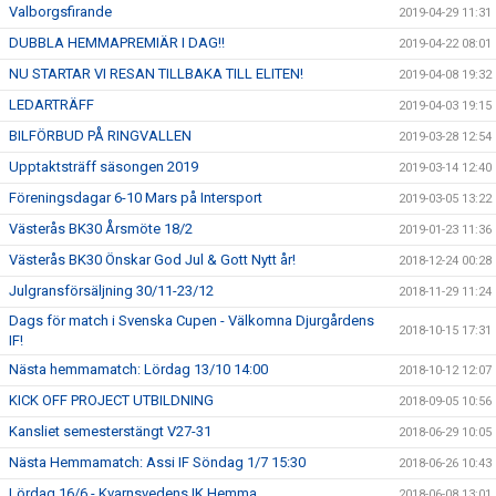
Valborgsfirande
2019-04-29 11:31
DUBBLA HEMMAPREMIÄR I DAG!!
2019-04-22 08:01
NU STARTAR VI RESAN TILLBAKA TILL ELITEN!
2019-04-08 19:32
LEDARTRÄFF
2019-04-03 19:15
BILFÖRBUD PÅ RINGVALLEN
2019-03-28 12:54
Upptaktsträff säsongen 2019
2019-03-14 12:40
Föreningsdagar 6-10 Mars på Intersport
2019-03-05 13:22
Västerås BK30 Årsmöte 18/2
2019-01-23 11:36
Västerås BK30 Önskar God Jul & Gott Nytt år!
2018-12-24 00:28
Julgransförsäljning 30/11-23/12
2018-11-29 11:24
Dags för match i Svenska Cupen - Välkomna Djurgårdens
2018-10-15 17:31
IF!
Nästa hemmamatch: Lördag 13/10 14:00
2018-10-12 12:07
KICK OFF PROJECT UTBILDNING
2018-09-05 10:56
Kansliet semesterstängt V27-31
2018-06-29 10:05
Nästa Hemmamatch: Assi IF Söndag 1/7 15:30
2018-06-26 10:43
Lördag 16/6 - Kvarnsvedens IK Hemma
2018-06-08 13:01