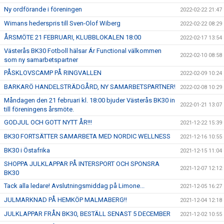
Ny ordförande i föreningen
2022-02-22 21:47
Wimans hederspris till Sven-Olof Wiberg
2022-02-22 08:29
ÅRSMÖTE 21 FEBRUARI, KLUBBLOKALEN 18:00
2022-02-17 13:54
Västerås BK30 Fotboll hälsar Ár Functional välkommen
2022-02-10 08:58
som ny samarbetspartner
PÅSKLOVSCAMP PÅ RINGVALLEN
2022-02-09 10:24
BARKARÖ HANDELSTRÄDGÅRD, NY SAMARBETSPARTNER!
2022-02-08 10:29
Måndagen den 21 februari kl. 18:00 bjuder Västerås BK30 in
2022-01-21 13:07
till föreningens årsmöte.
GODJUL OCH GOTT NYTT ÅR!!!
2021-12-22 15:39
BK30 FORTSÄTTER SAMARBETA MED NORDIC WELLNESS
2021-12-16 10:55
BK30 i Östafrika
2021-12-15 11:04
SHOPPA JULKLAPPAR PÅ INTERSPORT OCH SPONSRA
2021-12-07 12:12
BK30
Tack alla ledare! Avslutningsmiddag på Limone...
2021-12-05 16:27
JULMARKNAD PÅ HEMKÖP MALMABERG!!
2021-12-04 12:18
JULKLAPPAR FRÅN BK30, BESTÄLL SENAST 5 DECEMBER
2021-12-02 10:55