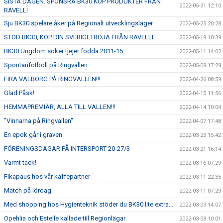
SISTA DAGEN. SPONSRA BK30 KÖP PRODUKTER FRÅN
2022-05-31 12:10
RAVELLI
Sju BK30 spelare åker på Regionalt utvecklingsläger.
2022-05-25 20:28
STÖD BK30, KÖP DIN SVERIGETRÖJA FRÅN RAVELLI
2022-05-19 10:39
BK30 Ungdom söker tjejer födda 2011-15
2022-05-11 14:02
Spontanfotboll på Ringvallen
2022-05-09 17:29
FIRA VALBORG PÅ RINGVALLEN!!!
2022-04-26 08:59
Glad Påsk!
2022-04-15 11:56
HEMMAPREMIÄR, ALLA TILL VALLEN!!!
2022-04-14 10:04
"Vinnarna på Ringvallen"
2022-04-07 17:48
En epok går i graven
2022-03-23 15:42
FÖRENINGSDAGAR PÅ INTERSPORT 20-27/3
2022-03-21 16:14
Varmt tack!
2022-03-16 07:29
Fikapaus hos vår kaffepartner
2022-03-11 22:35
Match på lördag
2022-03-11 07:29
Med shopping hos Hygienteknik stöder du BK30 lite extra...
2022-03-09 14:07
Opehlia och Estelle kallade till Regionlägar
2022-03-08 10:01