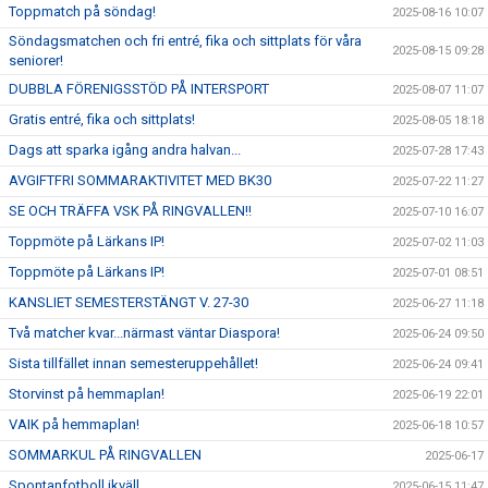
Toppmatch på söndag!
2025-08-16 10:07
Söndagsmatchen och fri entré, fika och sittplats för våra
2025-08-15 09:28
seniorer!
DUBBLA FÖRENIGSSTÖD PÅ INTERSPORT
2025-08-07 11:07
Gratis entré, fika och sittplats!
2025-08-05 18:18
Dags att sparka igång andra halvan...
2025-07-28 17:43
AVGIFTFRI SOMMARAKTIVITET MED BK30
2025-07-22 11:27
SE OCH TRÄFFA VSK PÅ RINGVALLEN!!
2025-07-10 16:07
Toppmöte på Lärkans IP!
2025-07-02 11:03
Toppmöte på Lärkans IP!
2025-07-01 08:51
KANSLIET SEMESTERSTÄNGT V. 27-30
2025-06-27 11:18
Två matcher kvar...närmast väntar Diaspora!
2025-06-24 09:50
Sista tillfället innan semesteruppehållet!
2025-06-24 09:41
Storvinst på hemmaplan!
2025-06-19 22:01
VAIK på hemmaplan!
2025-06-18 10:57
SOMMARKUL PÅ RINGVALLEN
2025-06-17
Spontanfotboll ikväll
2025-06-15 11:47