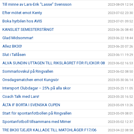
Till minne av Lars-Erik ”Lasse” Svensson
2023-08-09 12:54
Efter mötet emot Kenty
2023-07-02 23:30
Boka hyrbilen hos AVIS
2023-07-01 09:52
KANSLIET SEMESTERSTÄNGT
2023-06-26 08:40
Glad Midsommar!
2023-06-22 18:44
Allez BK30!
2023-06-20 07:26
Slut i Tallåsen
2023-06-11 19:29
ALVA SUNDIN UTTAGEN TILL RIKSLÄGRET FÖR FLICKOR 08
2023-06-02 16:53
Sommarlovskul på Ringvallen
2023-06-02 08:50
Onsdagsmatchen emot Kungsör
2023-05-30 06:14
Intersport Clubdagar – 25% på alla skor
2023-05-25 11:05
Coach Talk med Lars!
2023-05-20 16:52
ÄLTA IF BORTA I SVENSKA CUPEN
2023-05-09 13:26
Start för spontanfotbollen på Ringvallen
2023-05-09 08:01
Spontanfotboll tillsammans med Mimer
2023-05-02 12:37
TRE BK30 TJEJER KALLADE TILL MATCHLÄGER F17/06
2023-04-22 08:58