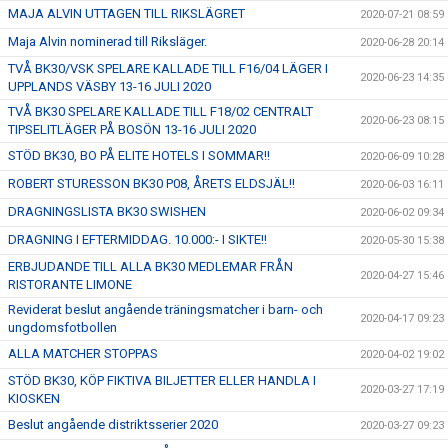
MAJA ALVIN UTTAGEN TILL RIKSLÄGRET
2020-07-21 08:59
Maja Alvin nominerad till Riksläger.
2020-06-28 20:14
TVÅ BK30/VSK SPELARE KALLADE TILL F16/04 LÄGER I
2020-06-23 14:35
UPPLANDS VÄSBY 13-16 JULI 2020
TVÅ BK30 SPELARE KALLADE TILL F18/02 CENTRALT
2020-06-23 08:15
TIPSELITLÄGER PÅ BOSÖN 13-16 JULI 2020
STÖD BK30, BO PÅ ELITE HOTELS I SOMMAR!!
2020-06-09 10:28
ROBERT STURESSON BK30 P08, ÅRETS ELDSJÄL!!
2020-06-03 16:11
DRAGNINGSLISTA BK30 SWISHEN
2020-06-02 09:34
DRAGNING I EFTERMIDDAG. 10.000:- I SIKTE!!
2020-05-30 15:38
ERBJUDANDE TILL ALLA BK30 MEDLEMAR FRÅN
2020-04-27 15:46
RISTORANTE LIMONE
Reviderat beslut angående träningsmatcher i barn- och
2020-04-17 09:23
ungdomsfotbollen
ALLA MATCHER STOPPAS
2020-04-02 19:02
STÖD BK30, KÖP FIKTIVA BILJETTER ELLER HANDLA I
2020-03-27 17:19
KIOSKEN
Beslut angående distriktsserier 2020
2020-03-27 09:23