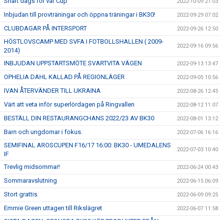
Snart dags för vår Cup
2022-10-09 21:03
Inbjudan till provträningar och öppna träningar i BK30!
2022-09-29 07:02
CLUBDAGAR PÅ INTERSPORT
2022-09-26 12:50
HÖSTLOVSCAMP MED SVFA I FOTBOLLSHALLEN ( 2009-
2022-09-16 09:56
2014)
INBJUDAN UPPSTARTSMÖTE SVARTVITA VÄGEN
2022-09-13 13:47
OPHELIA DAHL KALLAD PÅ REGIONLÄGER
2022-09-05 10:56
IVAN ÅTERVÄNDER TILL UKRAINA
2022-08-26 12:45
Värt att veta inför superlördagen på Ringvallen
2022-08-12 11:07
BESTÄLL DIN RESTAURANGCHANS 2022/23 AV BK30
2022-08-01 13:12
Barn och ungdomar i fokus.
2022-07-06 16:16
SEMIFINAL AROSCUPEN F16/17 16:00: BK30 - UMEDALENS
2022-07-03 10:40
IF
Trevlig midsommar!
2022-06-24 00:43
Sommaravslutning
2022-06-15 06:09
Stort grattis
2022-06-09 09:25
Emmie Green uttagen till Rikslägret
2022-06-07 11:58