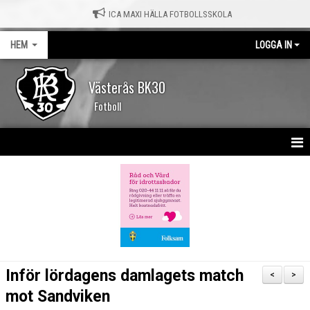
ICA MAXI HÄLLA FOTBOLLSSKOLA
HEM
LOGGA IN
Västerås BK30
Fotboll
HEM
NYHETER
KALENDER
MATCHER
Inför lördagens damlagets match
<
>
OM KLUBBEN
mot Sandviken