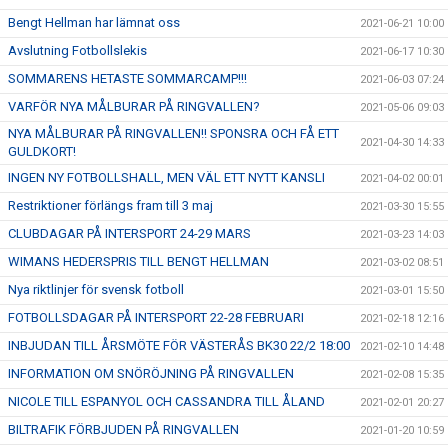
Bengt Hellman har lämnat oss
2021-06-21 10:00
Avslutning Fotbollslekis
2021-06-17 10:30
SOMMARENS HETASTE SOMMARCAMP!!!
2021-06-03 07:24
VARFÖR NYA MÅLBURAR PÅ RINGVALLEN?
2021-05-06 09:03
NYA MÅLBURAR PÅ RINGVALLEN!! SPONSRA OCH FÅ ETT
2021-04-30 14:33
GULDKORT!
INGEN NY FOTBOLLSHALL, MEN VÄL ETT NYTT KANSLI
2021-04-02 00:01
Restriktioner förlängs fram till 3 maj
2021-03-30 15:55
CLUBDAGAR PÅ INTERSPORT 24-29 MARS
2021-03-23 14:03
WIMANS HEDERSPRIS TILL BENGT HELLMAN
2021-03-02 08:51
Nya riktlinjer för svensk fotboll
2021-03-01 15:50
FOTBOLLSDAGAR PÅ INTERSPORT 22-28 FEBRUARI
2021-02-18 12:16
INBJUDAN TILL ÅRSMÖTE FÖR VÄSTERÅS BK30 22/2 18:00
2021-02-10 14:48
INFORMATION OM SNÖRÖJNING PÅ RINGVALLEN
2021-02-08 15:35
NICOLE TILL ESPANYOL OCH CASSANDRA TILL ÅLAND
2021-02-01 20:27
BILTRAFIK FÖRBJUDEN PÅ RINGVALLEN
2021-01-20 10:59