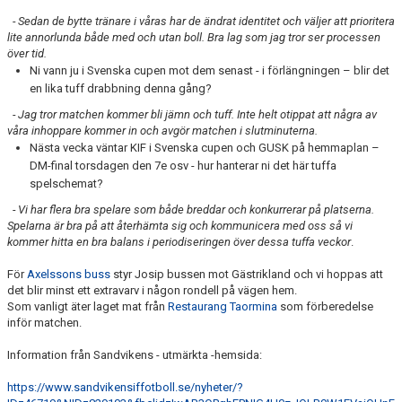
- Sedan de bytte tränare i våras har de ändrat identitet och väljer att prioritera
lite annorlunda både med och utan boll. Bra lag som jag tror ser processen
över tid.
Ni vann ju i Svenska cupen mot dem senast - i förlängningen – blir det
en lika tuff drabbning denna gång?
- Jag tror matchen kommer bli jämn och tuff. Inte helt otippat att några av
våra inhoppare kommer in och avgör matchen i slutminuterna.
Nästa vecka väntar KIF i Svenska cupen och GUSK på hemmaplan –
DM-final torsdagen den 7e osv - hur hanterar ni det här tuffa
spelschemat?
- Vi har flera bra spelare som både breddar och konkurrerar på platserna.
Spelarna är bra på att återhämta sig och kommunicera med oss så vi
kommer hitta en bra balans i periodiseringen över dessa tuffa veckor
.
För
Axelssons buss
styr Josip bussen mot Gästrikland och vi hoppas att
det blir minst ett extravarv i någon rondell på vägen hem.
Som vanligt äter laget mat från
Restaurang Taormina
som förberedelse
inför matchen.
Information från Sandvikens - utmärkta -hemsida:
https://www.sandvikensiffotboll.se/nyheter/?