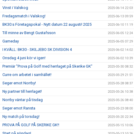
Vinst i Valskog
2025-06-14 22:03
Fredagsmatch i Valskog!
2025-06-13 09:59
BK30:s Företagspokal - Nytt datum 22 augusti! 2025
2025-06-10 11:19
Till minne av Bengt Gustafsson
2025-06-05 12:24
Gameday
2025-06-05 07:29
I KVÄLL: BK30 - SKILJEBO SK DIVISION 4
2025-06-02 14:02
Onsdag 4 juni kör vi igen!
2025-06-02 10:39
Premiär "Prova på Golf med herrlaget på Skerike GK"
2025-05-30 08:32
Curre om arbetet i samhället!
2025-05-29 21:51
Seger emot Norrby!
2025-05-28 08:37
Ny partner till herrlaget!
2025-05-26 10:38
Norrby väntar på tisdag
2025-05-26 08:40
Seger emot Ransta
2025-05-23 08:00
Ny match på torsdag!
2025-05-20 22:34
PROVA PÅ GOLF PÅ SKERIKE GK!!
2025-05-15 10:06
Start på söndag!
2025-05-13 10:26