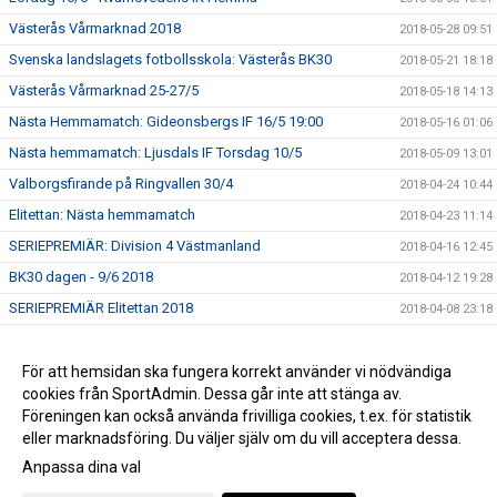
Västerås Vårmarknad 2018
2018-05-28 09:51
Svenska landslagets fotbollsskola: Västerås BK30
2018-05-21 18:18
Västerås Vårmarknad 25-27/5
2018-05-18 14:13
Nästa Hemmamatch: Gideonsbergs IF 16/5 19:00
2018-05-16 01:06
Nästa hemmamatch: Ljusdals IF Torsdag 10/5
2018-05-09 13:01
Valborgsfirande på Ringvallen 30/4
2018-04-24 10:44
Elitettan: Nästa hemmamatch
2018-04-23 11:14
SERIEPREMIÄR: Division 4 Västmanland
2018-04-16 12:45
BK30 dagen - 9/6 2018
2018-04-12 19:28
SERIEPREMIÄR Elitettan 2018
2018-04-08 23:18
Fotbollslekis 2018!
2018-04-08 16:35
Uppstart för Pojkar födda 2011
För att hemsidan ska fungera korrekt använder vi nödvändiga
2018-03-13 09:44
cookies från SportAdmin. Dessa går inte att stänga av.
Julgransförsäljning
2017-12-15 13:38
Föreningen kan också använda frivilliga cookies, t.ex. för statistik
eller marknadsföring. Du väljer själv om du vill acceptera dessa.
Anpassa dina val