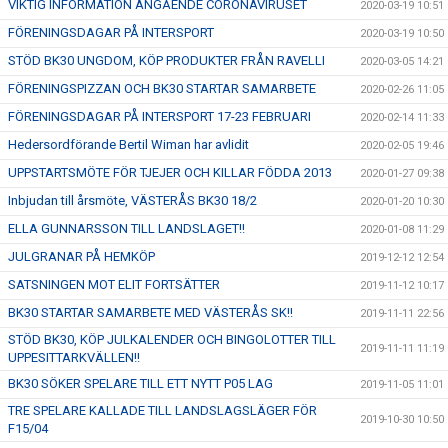
VIKTIG INFORMATION ANGÅENDE CORONAVIRUSET
2020-03-19 10:51
FÖRENINGSDAGAR PÅ INTERSPORT
2020-03-19 10:50
STÖD BK30 UNGDOM, KÖP PRODUKTER FRÅN RAVELLI
2020-03-05 14:21
FÖRENINGSPIZZAN OCH BK30 STARTAR SAMARBETE
2020-02-26 11:05
FÖRENINGSDAGAR PÅ INTERSPORT 17-23 FEBRUARI
2020-02-14 11:33
Hedersordförande Bertil Wiman har avlidit
2020-02-05 19:46
UPPSTARTSMÖTE FÖR TJEJER OCH KILLAR FÖDDA 2013
2020-01-27 09:38
Inbjudan till årsmöte, VÄSTERÅS BK30 18/2
2020-01-20 10:30
ELLA GUNNARSSON TILL LANDSLAGET!!
2020-01-08 11:29
JULGRANAR PÅ HEMKÖP
2019-12-12 12:54
SATSNINGEN MOT ELIT FORTSÄTTER
2019-11-12 10:17
BK30 STARTAR SAMARBETE MED VÄSTERÅS SK!!
2019-11-11 22:56
STÖD BK30, KÖP JULKALENDER OCH BINGOLOTTER TILL
2019-11-11 11:19
UPPESITTARKVÄLLEN!!
BK30 SÖKER SPELARE TILL ETT NYTT P05 LAG
2019-11-05 11:01
TRE SPELARE KALLADE TILL LANDSLAGSLÄGER FÖR
2019-10-30 10:50
F15/04