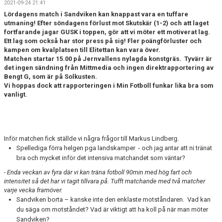
2021-09-24 21:41
KONTAKT
Lördagens match i Sandviken kan knappast vara en tuffare
utmaning! Efter söndagens förlust mot Skutskär (1-2) och att laget
VÅRA LAG/TRÄNARE
fortfarande jagar GUSK i toppen, gör att vi möter ett motiverat lag.
Ett lag som också har stor press på sig! Fler poängförluster och
kampen om kvalplatsen till Elitettan kan vara över.
NY I BK30
Matchen startar 15.00 på Jernvallens nylagda konstgräs. Tyvärr är
det ingen sändning från Mittmedia och ingen direktrapportering av
WIMANS MINNESFOND
Bengt G, som är på Solkusten.
Vi hoppas dock att rapporteringen i Min Fotboll funkar lika bra som
DOKUMENT
vanligt.
Inför matchen fick ställde vi några frågor till Markus Lindberg.
Spellediga förra helgen pga landskamper - och jag antar att ni tränat
bra och mycket inför det intensiva matchandet som väntar?
- Enda veckan av fyra där vi kan träna fotboll 90min med hög fart och
intensitet så det har vi tagit tillvara på. Tufft matchande med två matcher
varje vecka framöver.
Sandviken borta – kanske inte den enklaste motståndaren. Vad kan
du säga om motståndet? Vad är viktigt att ha koll på när man möter
Sandviken?