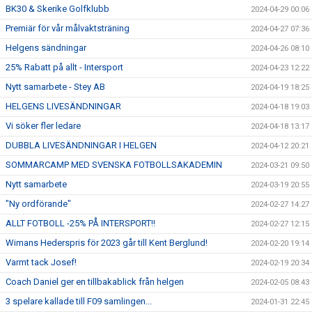
BK30 & Skerike Golfklubb
2024-04-29 00:06
Premiär för vår målvaktsträning
2024-04-27 07:36
Helgens sändningar
2024-04-26 08:10
25% Rabatt på allt - Intersport
2024-04-23 12:22
Nytt samarbete - Stey AB
2024-04-19 18:25
HELGENS LIVESÄNDNINGAR
2024-04-18 19:03
Vi söker fler ledare
2024-04-18 13:17
DUBBLA LIVESÄNDNINGAR I HELGEN
2024-04-12 20:21
SOMMARCAMP MED SVENSKA FOTBOLLSAKADEMIN
2024-03-21 09:50
Nytt samarbete
2024-03-19 20:55
"Ny ordförande"
2024-02-27 14:27
ALLT FOTBOLL -25% PÅ INTERSPORT!!
2024-02-27 12:15
Wimans Hederspris för 2023 går till Kent Berglund!
2024-02-20 19:14
Varmt tack Josef!
2024-02-19 20:34
Coach Daniel ger en tillbakablick från helgen
2024-02-05 08:43
3 spelare kallade till F09 samlingen...
2024-01-31 22:45