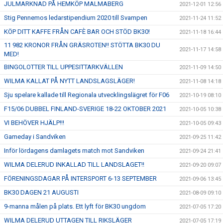
JULMARKNAD PÅ HEMKÖP MALMABERG
2021-12-01 12:56
Stig Pennemos ledarstipendium 2020 till Svampen
2021-11-24 11:52
KÖP DITT KAFFE FRÅN CAFÈ BAR OCH STÖD BK30!
2021-11-18 16:44
11 982 KRONOR FRÅN GRÄSROTEN!! STÖTTA BK30 DU
2021-11-17 14:58
MED!
BINGOLOTTER TILL UPPESITTARKVÄLLEN
2021-11-09 14:50
WILMA KALLAT PÅ NYTT LANDSLAGSLÄGER!
2021-11-08 14:18
Sju spelare kallade till Regionala utvecklingslägret för F06
2021-10-19 08:10
F15/06 DUBBEL FINLAND-SVERIGE 18-22 OKTOBER 2021
2021-10-05 10:38
VI BEHÖVER HJÄLP!!!
2021-10-05 09:43
Gameday i Sandviken
2021-09-25 11:42
Inför lördagens damlagets match mot Sandviken
2021-09-24 21:41
WILMA DELERUD INKALLAD TILL LANDSLAGET!!
2021-09-20 09:07
FÖRENINGSDAGAR PÅ INTERSPORT 6-13 SEPTEMBER
2021-09-06 13:45
BK30 DAGEN 21 AUGUSTI
2021-08-09 09:10
9-manna målen på plats. Ett lyft för BK30 ungdom
2021-07-05 17:20
WILMA DELERUD UTTAGEN TILL RIKSLÄGER
2021-07-05 17:19