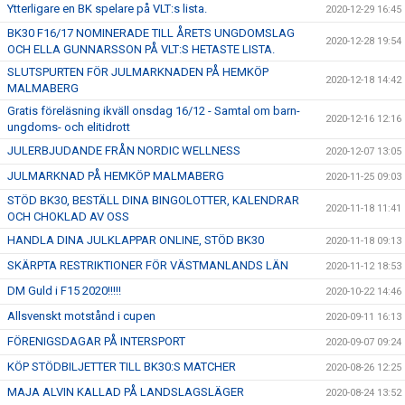
Ytterligare en BK spelare på VLT:s lista.
2020-12-29 16:45
BK30 F16/17 NOMINERADE TILL ÅRETS UNGDOMSLAG
2020-12-28 19:54
OCH ELLA GUNNARSSON PÅ VLT:S HETASTE LISTA.
SLUTSPURTEN FÖR JULMARKNADEN PÅ HEMKÖP
2020-12-18 14:42
MALMABERG
Gratis föreläsning ikväll onsdag 16/12 - Samtal om barn-
2020-12-16 12:16
ungdoms- och elitidrott
JULERBJUDANDE FRÅN NORDIC WELLNESS
2020-12-07 13:05
JULMARKNAD PÅ HEMKÖP MALMABERG
2020-11-25 09:03
STÖD BK30, BESTÄLL DINA BINGOLOTTER, KALENDRAR
2020-11-18 11:41
OCH CHOKLAD AV OSS
HANDLA DINA JULKLAPPAR ONLINE, STÖD BK30
2020-11-18 09:13
SKÄRPTA RESTRIKTIONER FÖR VÄSTMANLANDS LÄN
2020-11-12 18:53
DM Guld i F15 2020!!!!!
2020-10-22 14:46
Allsvenskt motstånd i cupen
2020-09-11 16:13
FÖRENIGSDAGAR PÅ INTERSPORT
2020-09-07 09:24
KÖP STÖDBILJETTER TILL BK30:S MATCHER
2020-08-26 12:25
MAJA ALVIN KALLAD PÅ LANDSLAGSLÄGER
2020-08-24 13:52