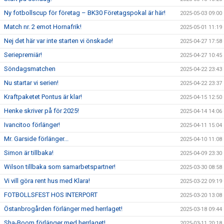
Ny fotbollscup för företag – BK30 Företagspokal är här!
2025-05-03 09:00
Match nr. 2 emot Hornafrik!
2025-05-01 11:19
Nej det här var inte starten vi önskade!
2025-04-27 17:58
Seriepremiär!
2025-04-27 10:45
Söndagsmatchen
2025-04-22 23:43
Nu startar vi serien!
2025-04-22 23:37
Kraftpaketet Pontus är klar!
2025-04-15 12:50
Henke skriver på för 2025!
2025-04-14 14:06
Ivancitoo förlänger!
2025-04-11 15:04
Mr. Garside förlänger...
2025-04-10 11:08
Simon är tillbaka!
2025-04-09 23:30
Wilson tillbaka som samarbetspartner!
2025-03-30 08:58
Vi vill göra rent hus med Klara!
2025-03-22 09:19
FOTBOLLSFEST HOS INTERPORT
2025-03-20 13:08
Östanbrogården förlänger med herrlaget!
2025-03-18 09:44
Sha-Boom förlänger med herrlaget!
2025-03-11 20:18