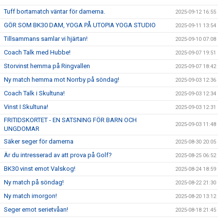
Tuff bortamatch väntar för damerna.
2025-09-12 16:55
GÖR SOM BK30 DAM, YOGA PÅ UTOPIA YOGA STUDIO
2025-09-11 13:54
Tillsammans samlar vi hjärtan!
2025-09-10 07:08
Coach Talk med Hubbe!
2025-09-07 19:51
Storvinst hemma på Ringvallen
2025-09-07 18:42
Ny match hemma mot Norrby på söndag!
2025-09-03 12:36
Coach Talk i Skultuna!
2025-09-03 12:34
Vinst I Skultuna!
2025-09-03 12:31
FRITIDSKORTET - EN SATSNING FÖR BARN OCH
2025-09-03 11:48
UNGDOMAR
Säker seger för damerna
2025-08-30 20:05
Är du intresserad av att prova på Golf?
2025-08-25 06:52
BK30 vinst emot Valskog!
2025-08-24 18:59
Ny match på söndag!
2025-08-22 21:30
Ny match imorgon!
2025-08-20 13:12
Seger emot serietvåan!
2025-08-18 21:45