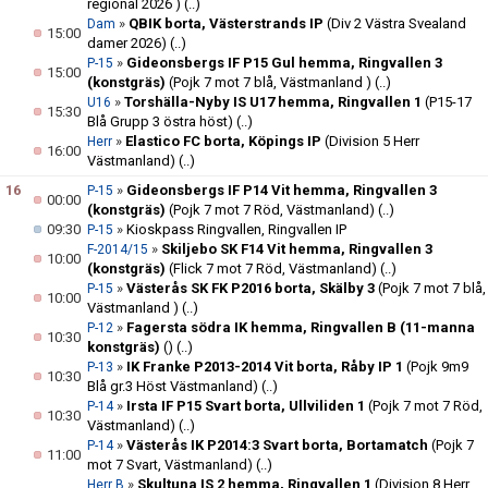
regional 2026 )
(..)
»
QBIK borta, Västerstrands IP
(Div 2 Västra Svealand
Dam
15:00
damer 2026)
(..)
»
Gideonsbergs IF P15 Gul hemma, Ringvallen 3
P-15
15:00
(konstgräs)
(Pojk 7 mot 7 blå, Västmanland )
(..)
»
Torshälla-Nyby IS U17 hemma, Ringvallen 1
(P15-17
U16
15:30
Blå Grupp 3 östra höst)
(..)
»
Elastico FC borta, Köpings IP
(Division 5 Herr
Herr
16:00
Västmanland)
(..)
16
»
Gideonsbergs IF P14 Vit hemma, Ringvallen 3
P-15
00:00
(konstgräs)
(Pojk 7 mot 7 Röd, Västmanland)
(..)
09:30
»
Kioskpass Ringvallen, Ringvallen IP
P-15
»
Skiljebo SK F14 Vit hemma, Ringvallen 3
F-2014/15
10:00
(konstgräs)
(Flick 7 mot 7 Röd, Västmanland)
(..)
»
Västerås SK FK P2016 borta, Skälby 3
(Pojk 7 mot 7 blå,
P-15
10:00
Västmanland )
(..)
»
Fagersta södra IK hemma, Ringvallen B (11-manna
P-12
10:30
konstgräs)
()
(..)
»
IK Franke P2013-2014 Vit borta, Råby IP 1
(Pojk 9m9
P-13
10:30
Blå gr.3 Höst Västmanland)
(..)
»
Irsta IF P15 Svart borta, Ullviliden 1
(Pojk 7 mot 7 Röd,
P-14
10:30
Västmanland)
(..)
»
Västerås IK P2014:3 Svart borta, Bortamatch
(Pojk 7
P-14
11:00
mot 7 Svart, Västmanland)
(..)
»
Skultuna IS 2 hemma, Ringvallen 1
(Division 8 Herr
Herr B