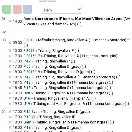
KONTAKT
VÅRA LAG/TRÄNARE
v.31
01
»
Norrstrands IF borta, ICA Maxi Välsviken Arena
(Div
Dam
14:00
2 Västra Svealand damer 2026)
(..)
NY I BK30
02
v.32
03
»
Målvaktsträning, Ringvallen A (11-manna konstgräs)
F-2013
WIMANS MINNESFOND
09:00
(..)
10:00
»
Träning, Ringvallen IP
(..)
F-2013
DOKUMENT
17:00
»
Träning, Ringvallen A (11-manna konstgräs)
F-2016/17
17:00
»
Träning, Ringvallen IP
(..)
P-17
17:00
»
Träning, Ringvallen D (gräs)
(..)
P-20
18:00
»
Träning, Ringvallen D (gräs)
(..)
F-2018/19
18:15
»
Träning P12, Ringvallen A (11-manna konstgräs)
(..)
P-12
18:15
»
Träning, Ringvallen B (11-manna konstgräs)
(..)
P-13
18:45
»
Träning, Ringvallen C (7-manna konstgräs)
(..)
P-15
19:30
»
Träning, Ringvallen A (11-manna konstgräs)
(..)
Herr
19:30
»
Träning, Ringvallen B (Halvplan A)
(..)
U16
19:30
»
Träning med Herr, Ringvallen A (11-manna konstgräs)
(..)
U19
04
17:00
»
Träning, Ringvallen D (gräs)
P-19 Svart
17:00
»
Träning, Ringvallen IP
P-19 Vit
18:00
»
Träning, Ringvallen A (11-manna konstgräs)
(..)
Dam
18:00
»
Träning, Ringvallen D (gräs)
P-18