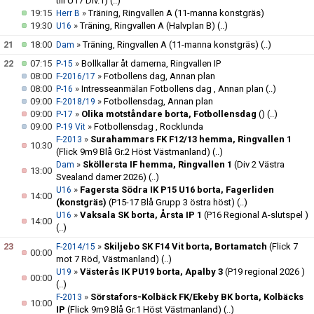
till U17 Div.1)
(..)
19:15
»
Träning, Ringvallen A (11-manna konstgräs)
Herr B
19:30
»
Träning, Ringvallen A (Halvplan B)
(..)
U16
21
18:00
»
Träning, Ringvallen A (11-manna konstgräs)
(..)
Dam
22
07:15
»
Bollkallar åt damerna, Ringvallen IP
P-15
08:00
»
Fotbollens dag, Annan plan
F-2016/17
08:00
»
Intresseanmälan Fotbollens dag , Annan plan
(..)
P-16
09:00
»
Fotbollensdag, Annan plan
F-2018/19
09:00
»
Olika motståndare borta, Fotbollensdag
()
(..)
P-17
09:00
»
Fotbollensdag , Rocklunda
P-19 Vit
»
Surahammars FK F12/13 hemma, Ringvallen 1
F-2013
10:30
(Flick 9m9 Blå Gr.2 Höst Västmanland)
(..)
»
Sköllersta IF hemma, Ringvallen 1
(Div 2 Västra
Dam
13:00
Svealand damer 2026)
(..)
»
Fagersta Södra IK P15 U16 borta, Fagerliden
U16
14:00
(konstgräs)
(P15-17 Blå Grupp 3 östra höst)
(..)
»
Vaksala SK borta, Årsta IP 1
(P16 Regional A-slutspel )
U16
14:00
(..)
23
»
Skiljebo SK F14 Vit borta, Bortamatch
(Flick 7
F-2014/15
00:00
mot 7 Röd, Västmanland)
(..)
»
Västerås IK PU19 borta, Apalby 3
(P19 regional 2026 )
U19
00:00
(..)
»
Sörstafors-Kolbäck FK/Ekeby BK borta, Kolbäcks
F-2013
10:00
IP
(Flick 9m9 Blå Gr.1 Höst Västmanland)
(..)