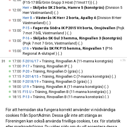
(F15-17 Blå/Grön Grupp 3 Höst (11mot11))
(..)
»
Skiljebo SK 2 borta, Hamre 5 (konstgräs)
(Division 5
Herr
12:00
Herr Västmanland)
(..)
»
Västerås IK Herr 2 borta, Apalby 4
(Division 8 Herr
Herr B
13:00
Västmanland)
(..)
»
Fagersta Södra IK P2015 Vit borta, Onsjövallen
(Pojk
P-15
13:00
7 mot 7 blå, Västmanland )
(..)
»
Skiljebo SK Gul 3 hemma, Ringvallen 3 (konstgräs)
P-16
13:00
(Pojk 7 mot 7 Grön, Västmanland)
(..)
»
Västerås SK FK P15 hemma, Ringvallen 1
(P16
U16
15:00
Regional A-slutspel )
(..)
v.36
31
17:00
»
Träning, Ringvallen A (11-manna konstgräs)
F-2016/17
17:00
»
Träning, Ringvallen IP
(..)
P-17
17:00
»
Träning, Ringvallen D (gräs)
(..)
P-20
17:15
»
Träning, Ringvallen C (7-manna konstgräs)
(..)
F-2014/15
18:00
»
Träning, Ringvallen D (gräs)
(..)
F-2018/19
18:00
»
Träning, Ringvallen A (11-manna konstgräs)
(..)
U19
18:15
»
Träning, Ringvallen B (11-manna konstgräs)
(..)
F15 U
18:15
»
Träning, Ringvallen B (11-manna konstgräs)
(..)
P-13
18:45
»
Träning, Ringvallen C (7-manna konstgräs)
(..)
P-15
19:30
»
Träning, Ringvallen A (11-manna konstgräs)
(..)
Herr
För att hemsidan ska fungera korrekt använder vi nödvändiga
19:30
»
Träning, Ringvallen B (Halvplan A)
(..)
U16
cookies från SportAdmin. Dessa går inte att stänga av.
Föreningen kan också använda frivilliga cookies, t.ex. för statistik
eller marknadsföring. Du väljer själv om du vill acceptera dessa.