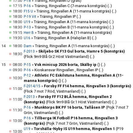
17:00
»
Träning, Ringvallen D (gräs)
P-18
17:15
»
Träning, Ringvallen C (7-manna konstgräs)
(..)
P-16
18:00
»
Träning, Ringvallen A (11-manna konstgräs)
(..)
F15 U
18:00
»
Träning, Ringvallen IP
(..)
P-19 Vit
18:00
»
Träning, Ringvallen A (11-manna konstgräs)
(..)
U19
18:30
»
Träning, Ringvallen B (11-manna konstgräs)
(..)
P-13
19:15
»
Träning, Ringvallen A (11-manna konstgräs)
Herr B
19:30
»
Träning, Ringvallen A (Halvplan B)
(..)
U16
14
18:00
»
Träning, Ringvallen A (11-manna konstgräs)
(..)
Dam
»
Skiljebo SK F13 Gul borta, Hamre 5 (konstgräs)
F-2013
18:30
(Flick 9m9 Blå Gr.2 Höst Västmanland)
(..)
15
08:00
»
Vsk minicup 2026 borta, Skälby ip
()
(..)
P-15
09:30
»
Kioskansvar Ringvallen , Ringvallen IP
(..)
P-16
»
Athletic FC Eskilstuna hemma, Ringvallen A (11-
P-12
10:30
manna konstgräs)
()
(..)
»
Forsby FF F14 hemma, Ringvallen 3 (konstgräs)
F-2014/15
11:00
(Flick 7 mot 7 Röd, Västmanland)
(..)
»
Forsby FF F12 BLÅ hemma, Ringvallen 2
F-2013
11:00
(konstgräs)
(Flick 9m9 Blå Gr.1 Höst Västmanland)
(..)
»
Munktorps BK PF 16 borta, Tallåsen IP
(Pojk 7 mot 7
P-16
11:30
Grön, Västmanland)
(..)
»
Tillberga IK Fotboll P16 hemma, Ringvallen 3
P-16
13:00
(konstgräs)
(Pojk 7 mot 7 Grön, Västmanland)
(..)
»
Torshälla-Nyby IS U19 hemma, Ringvallen 1
(P19
U19
13:00