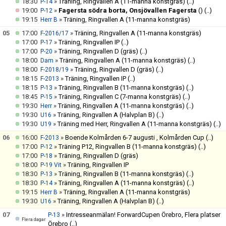
18:30
»
Träning, Ringvallen A (11-manna konstgräs)
(..)
P-14
19:00
»
Fagersta södra borta, Onsjövallen Fagersta
()
(..)
P-12
19:15
»
Träning, Ringvallen A (11-manna konstgräs)
Herr B
05
17:00
»
Träning, Ringvallen A (11-manna konstgräs)
F-2016/17
17:00
»
Träning, Ringvallen IP
(..)
P-17
17:00
»
Träning, Ringvallen D (gräs)
(..)
P-20
18:00
»
Träning, Ringvallen A (11-manna konstgräs)
(..)
Dam
18:00
»
Träning, Ringvallen D (gräs)
(..)
F-2018/19
18:15
»
Träning, Ringvallen IP
(..)
F-2013
18:15
»
Träning, Ringvallen B (11-manna konstgräs)
(..)
P-13
18:45
»
Träning, Ringvallen C (7-manna konstgräs)
(..)
P-15
19:30
»
Träning, Ringvallen A (11-manna konstgräs)
(..)
Herr
19:30
»
Träning, Ringvallen A (Halvplan B)
(..)
U16
19:30
»
Träning med Herr, Ringvallen A (11-manna konstgräs)
(..)
U19
06
16:00
»
Boende Kolmården 6-7 augusti , Kolmården Cup
(..)
F-2013
17:00
»
Träning P12, Ringvallen B (11-manna konstgräs)
(..)
P-12
17:00
»
Träning, Ringvallen D (gräs)
P-18
18:00
»
Träning, Ringvallen IP
P-19 Vit
18:30
»
Träning, Ringvallen B (11-manna konstgräs)
(..)
P-13
18:30
»
Träning, Ringvallen A (11-manna konstgräs)
(..)
P-14
19:15
»
Träning, Ringvallen A (11-manna konstgräs)
Herr B
19:30
»
Träning, Ringvallen A (Halvplan B)
(..)
U16
07
»
Intresseanmälan! ForwardCupen Örebro, Flera platser
P-13
Flera dagar
Örebro
(..)