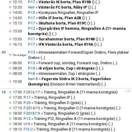
13:15
»
Västerås IK borta, Plan R19B
()
(..)
P-17
13:30
»
Västerås FC borta, Råby IP
()
(..)
Herr
14:00
»
Kioskpass Ringvallen, Ringvallen IP
P-15
14:30
»
Hille IF borta, Plan A2B
()
(..)
P-17
15:15
»
Skultuna borta, Plan R19C
()
(..)
P-17
»
Djurgården IF hemma, Ringvallen A (11-manna
P-12
15:30
konstgräs)
()
(..)
15:30
»
Surahammar borta, Plan R19B
()
(..)
P-17
16:15
»
IFK Västerås borta, Plan R19A
()
(..)
P-17
09
»
Intresseanmälan! ForwardCupen Örebro, Flera platser
P-13
Flera dagar
Örebro
(..)
06:00
»
Forward cup, söndag, Forward cup, Örebro
(..)
P-13
08:00
»
ik viljan borta, Cup i strängnäs
()
(..)
P-18
08:00
»
intresseanmälan, Cup i strängnäs
(..)
P-18
»
Fagersta Södra IK 2 borta, Fagerliden
Herr B
13:00
(konstgräs)
(Division 8 Herr Västmanland)
(..)
v.33
10
17:00
»
Träning, Ringvallen A (11-manna konstgräs)
F-2016/17
17:00
»
Träning, Ringvallen IP
(..)
P-17
17:00
»
Träning, Ringvallen D (gräs)
(..)
P-20
17:15
»
Träning, Ringvallen C (7-manna konstgräs)
(..)
F-2014/15
18:00
»
Träning, Ringvallen D (gräs)
(..)
F-2018/19
18:00
»
Träning P12, Ringvallen A (11-manna konstgräs)
(..)
P-12
18:00
»
Träning, Ringvallen A (11-manna konstgräs)
(..)
U19
18:15
»
Träning, Ringvallen B (11-manna konstgräs)
(..)
F15 U