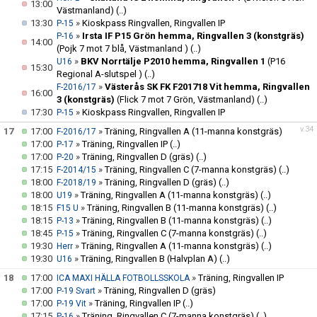
13:00
Västmanland)
(..)
13:30
»
Kioskpass Ringvallen, Ringvallen IP
P-15
»
Irsta IF P15 Grön hemma, Ringvallen 3 (konstgräs)
P-16
14:00
(Pojk 7 mot 7 blå, Västmanland )
(..)
»
BKV Norrtälje P2010 hemma, Ringvallen 1
(P16
U16
15:30
Regional A-slutspel )
(..)
»
Västerås SK FK F201718 Vit hemma, Ringvallen
F-2016/17
16:00
3 (konstgräs)
(Flick 7 mot 7 Grön, Västmanland)
(..)
17:30
»
Kioskpass Ringvallen, Ringvallen IP
P-15
v.34
17
17:00
»
Träning, Ringvallen A (11-manna konstgräs)
F-2016/17
17:00
»
Träning, Ringvallen IP
(..)
P-17
17:00
»
Träning, Ringvallen D (gräs)
(..)
P-20
17:15
»
Träning, Ringvallen C (7-manna konstgräs)
(..)
F-2014/15
18:00
»
Träning, Ringvallen D (gräs)
(..)
F-2018/19
18:00
»
Träning, Ringvallen A (11-manna konstgräs)
(..)
U19
18:15
»
Träning, Ringvallen B (11-manna konstgräs)
(..)
F15 U
18:15
»
Träning, Ringvallen B (11-manna konstgräs)
(..)
P-13
18:45
»
Träning, Ringvallen C (7-manna konstgräs)
(..)
P-15
19:30
»
Träning, Ringvallen A (11-manna konstgräs)
(..)
Herr
19:30
»
Träning, Ringvallen B (Halvplan A)
(..)
U16
18
17:00
»
Träning, Ringvallen IP
ICA MAXI HÄLLA FOTBOLLSSKOLA
17:00
»
Träning, Ringvallen D (gräs)
P-19 Svart
17:00
»
Träning, Ringvallen IP
(..)
P-19 Vit
17:15
»
Träning, Ringvallen C (7-manna konstgräs)
(..)
P-16