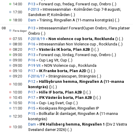
14:00
»
Forward cup, fredag, Forward cup, Örebro
(..)
P-13
»
Intresseanmälan - Kolmården Cup 7-8 augusti,
F-2013
17:00
Sandviken IP, Kolmården
(..)
18:00
»
Träning, Ringvallen A (11-manna konstgräs)
(..)
Dam
08
»
Intresseanmälan! ForwardCupen Örebro, Flera platser
P-13
Flera dagar
Örebro
(..)
07:55
»
Non violence cup borta, Rocklunda
()
(..)
F-2018/19
08:00
»
Intreseanmälan Non Violence cup , Rocklunda
(..)
P-16
08:20
»
Västerås IK borta, Plan A2B
()
(..)
P-17
09:00
»
Forward cup, lördag, Forward cup, Örebro
(..)
P-13
09:00
»
Cup Lag Vit, Cup
(..)
P-16
09:00
»
NON Violence cup., Rocklunda
P-19 Vit
09:10
»
IK Franke borta, Plan A2D
()
(..)
P-17
09:20
»
Strängnäscupen, Strängnäs
(..)
F-2016/17
»
Hällbybrunn hemma, Ringvallen A (11-manna
P-12
10:00
konstgräs)
()
(..)
10:00
»
Hille IF borta, Plan A2B
()
(..)
P-17
10:45
»
IFK Västerås borta, Plan A2B
()
(..)
P-17
10:50
»
Cup- Lag Svart, Cup
(..)
P-16
11:00
»
Kioskpass Ringvallen, Ringvallen IP
P-15
»
Bollkallar åt damlaget, Ringvallen A (11-manna
P-15
12:30
konstgräs)
»
IFK Hallsberg hemma, Ringvallen 1
(Div 2 Västra
Dam
13:00
Svealand damer 2026)
(..)