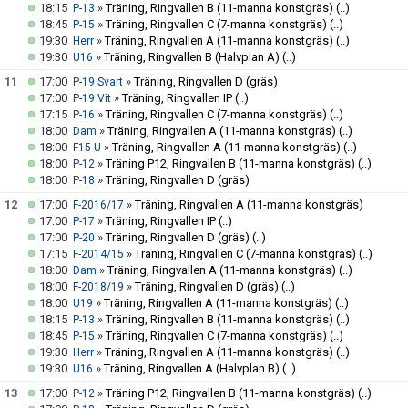
18:15
»
Träning, Ringvallen B (11-manna konstgräs)
(..)
P-13
18:45
»
Träning, Ringvallen C (7-manna konstgräs)
(..)
P-15
19:30
»
Träning, Ringvallen A (11-manna konstgräs)
(..)
Herr
19:30
»
Träning, Ringvallen B (Halvplan A)
(..)
U16
11
17:00
»
Träning, Ringvallen D (gräs)
P-19 Svart
17:00
»
Träning, Ringvallen IP
(..)
P-19 Vit
17:15
»
Träning, Ringvallen C (7-manna konstgräs)
(..)
P-16
18:00
»
Träning, Ringvallen A (11-manna konstgräs)
(..)
Dam
18:00
»
Träning, Ringvallen A (11-manna konstgräs)
(..)
F15 U
18:00
»
Träning P12, Ringvallen B (11-manna konstgräs)
(..)
P-12
18:00
»
Träning, Ringvallen D (gräs)
P-18
12
17:00
»
Träning, Ringvallen A (11-manna konstgräs)
F-2016/17
17:00
»
Träning, Ringvallen IP
(..)
P-17
17:00
»
Träning, Ringvallen D (gräs)
(..)
P-20
17:15
»
Träning, Ringvallen C (7-manna konstgräs)
(..)
F-2014/15
18:00
»
Träning, Ringvallen A (11-manna konstgräs)
(..)
Dam
18:00
»
Träning, Ringvallen D (gräs)
(..)
F-2018/19
18:00
»
Träning, Ringvallen A (11-manna konstgräs)
(..)
U19
18:15
»
Träning, Ringvallen B (11-manna konstgräs)
(..)
P-13
18:45
»
Träning, Ringvallen C (7-manna konstgräs)
(..)
P-15
19:30
»
Träning, Ringvallen A (11-manna konstgräs)
(..)
Herr
19:30
»
Träning, Ringvallen A (Halvplan B)
(..)
U16
13
17:00
»
Träning P12, Ringvallen B (11-manna konstgräs)
(..)
P-12