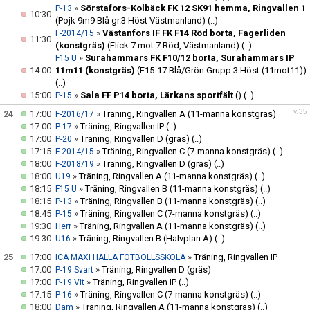
»
Sörstafors-Kolbäck FK 12 SK91 hemma, Ringvallen 1
P-13
10:30
(Pojk 9m9 Blå gr.3 Höst Västmanland)
(..)
»
Västanfors IF FK F14 Röd borta, Fagerliden
F-2014/15
11:30
(konstgräs)
(Flick 7 mot 7 Röd, Västmanland)
(..)
»
Surahammars FK F10/12 borta, Surahammars IP
F15 U
14:00
11m11 (konstgräs)
(F15-17 Blå/Grön Grupp 3 Höst (11mot11))
(..)
15:00
»
Sala FF P14 borta, Lärkans sportfält
()
(..)
P-15
v.35
24
17:00
»
Träning, Ringvallen A (11-manna konstgräs)
F-2016/17
17:00
»
Träning, Ringvallen IP
(..)
P-17
17:00
»
Träning, Ringvallen D (gräs)
(..)
P-20
17:15
»
Träning, Ringvallen C (7-manna konstgräs)
(..)
F-2014/15
18:00
»
Träning, Ringvallen D (gräs)
(..)
F-2018/19
18:00
»
Träning, Ringvallen A (11-manna konstgräs)
(..)
U19
18:15
»
Träning, Ringvallen B (11-manna konstgräs)
(..)
F15 U
18:15
»
Träning, Ringvallen B (11-manna konstgräs)
(..)
P-13
18:45
»
Träning, Ringvallen C (7-manna konstgräs)
(..)
P-15
19:30
»
Träning, Ringvallen A (11-manna konstgräs)
(..)
Herr
19:30
»
Träning, Ringvallen B (Halvplan A)
(..)
U16
25
17:00
»
Träning, Ringvallen IP
ICA MAXI HÄLLA FOTBOLLSSKOLA
17:00
»
Träning, Ringvallen D (gräs)
P-19 Svart
17:00
»
Träning, Ringvallen IP
(..)
P-19 Vit
17:15
»
Träning, Ringvallen C (7-manna konstgräs)
(..)
P-16
18:00
»
Träning, Ringvallen A (11-manna konstgräs)
(..)
Dam