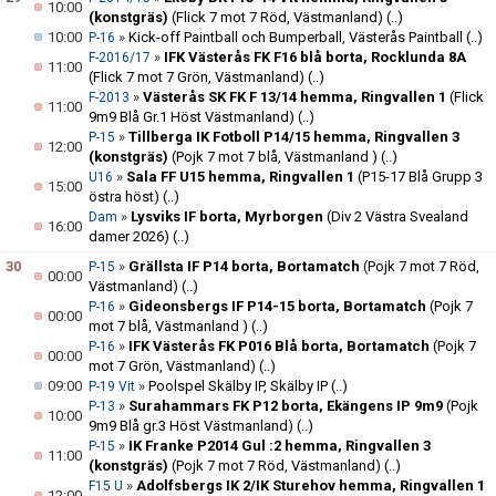
10:00
(konstgräs)
(Flick 7 mot 7 Röd, Västmanland)
(..)
10:00
»
Kick-off Paintball och Bumperball, Västerås Paintball
(..)
P-16
»
IFK Västerås FK F16 blå borta, Rocklunda 8A
F-2016/17
11:00
(Flick 7 mot 7 Grön, Västmanland)
(..)
»
Västerås SK FK F 13/14 hemma, Ringvallen 1
(Flick
F-2013
11:00
9m9 Blå Gr.1 Höst Västmanland)
(..)
»
Tillberga IK Fotboll P14/15 hemma, Ringvallen 3
P-15
12:00
(konstgräs)
(Pojk 7 mot 7 blå, Västmanland )
(..)
»
Sala FF U15 hemma, Ringvallen 1
(P15-17 Blå Grupp 3
U16
15:00
östra höst)
(..)
»
Lysviks IF borta, Myrborgen
(Div 2 Västra Svealand
Dam
16:00
damer 2026)
(..)
30
»
Grällsta IF P14 borta, Bortamatch
(Pojk 7 mot 7 Röd,
P-15
00:00
Västmanland)
(..)
»
Gideonsbergs IF P14-15 borta, Bortamatch
(Pojk 7
P-16
00:00
mot 7 blå, Västmanland )
(..)
»
IFK Västerås FK P016 Blå borta, Bortamatch
(Pojk 7
P-16
00:00
mot 7 Grön, Västmanland)
(..)
09:00
»
Poolspel Skälby IP, Skälby IP
(..)
P-19 Vit
»
Surahammars FK P12 borta, Ekängens IP 9m9
(Pojk
P-13
10:00
9m9 Blå gr.3 Höst Västmanland)
(..)
»
IK Franke P2014 Gul :2 hemma, Ringvallen 3
P-15
11:00
(konstgräs)
(Pojk 7 mot 7 Röd, Västmanland)
(..)
»
Adolfsbergs IK 2/IK Sturehov hemma, Ringvallen 1
F15 U
12:00