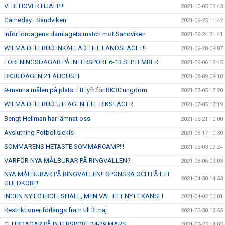
VI BEHÖVER HJÄLP!!!
2021-10-05 09:43
Gameday i Sandviken
2021-09-25 11:42
Inför lördagens damlagets match mot Sandviken
2021-09-24 21:41
WILMA DELERUD INKALLAD TILL LANDSLAGET!!
2021-09-20 09:07
FÖRENINGSDAGAR PÅ INTERSPORT 6-13 SEPTEMBER
2021-09-06 13:45
BK30 DAGEN 21 AUGUSTI
2021-08-09 09:10
9-manna målen på plats. Ett lyft för BK30 ungdom
2021-07-05 17:20
WILMA DELERUD UTTAGEN TILL RIKSLÄGER
2021-07-05 17:19
Bengt Hellman har lämnat oss
2021-06-21 10:00
Avslutning Fotbollslekis
2021-06-17 10:30
SOMMARENS HETASTE SOMMARCAMP!!!
2021-06-03 07:24
VARFÖR NYA MÅLBURAR PÅ RINGVALLEN?
2021-05-06 09:03
NYA MÅLBURAR PÅ RINGVALLEN!! SPONSRA OCH FÅ ETT
2021-04-30 14:33
GULDKORT!
INGEN NY FOTBOLLSHALL, MEN VÄL ETT NYTT KANSLI
2021-04-02 00:01
Restriktioner förlängs fram till 3 maj
2021-03-30 15:55
CLUBDAGAR PÅ INTERSPORT 24-29 MARS
2021-03-23 14:03