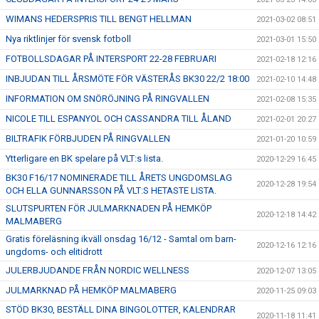
WIMANS HEDERSPRIS TILL BENGT HELLMAN
2021-03-02 08:51
Nya riktlinjer för svensk fotboll
2021-03-01 15:50
FOTBOLLSDAGAR PÅ INTERSPORT 22-28 FEBRUARI
2021-02-18 12:16
INBJUDAN TILL ÅRSMÖTE FÖR VÄSTERÅS BK30 22/2 18:00
2021-02-10 14:48
INFORMATION OM SNÖRÖJNING PÅ RINGVALLEN
2021-02-08 15:35
NICOLE TILL ESPANYOL OCH CASSANDRA TILL ÅLAND
2021-02-01 20:27
BILTRAFIK FÖRBJUDEN PÅ RINGVALLEN
2021-01-20 10:59
Ytterligare en BK spelare på VLT:s lista.
2020-12-29 16:45
BK30 F16/17 NOMINERADE TILL ÅRETS UNGDOMSLAG
2020-12-28 19:54
OCH ELLA GUNNARSSON PÅ VLT:S HETASTE LISTA.
SLUTSPURTEN FÖR JULMARKNADEN PÅ HEMKÖP
2020-12-18 14:42
MALMABERG
Gratis föreläsning ikväll onsdag 16/12 - Samtal om barn-
2020-12-16 12:16
ungdoms- och elitidrott
JULERBJUDANDE FRÅN NORDIC WELLNESS
2020-12-07 13:05
JULMARKNAD PÅ HEMKÖP MALMABERG
2020-11-25 09:03
STÖD BK30, BESTÄLL DINA BINGOLOTTER, KALENDRAR
2020-11-18 11:41