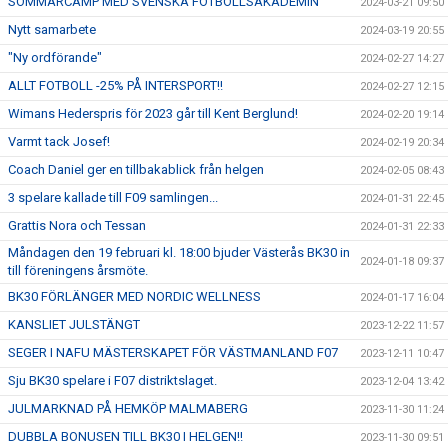
SOMMARCAMP MED SVENSKA FOTBOLLSAKADEMIN
2024-03-21 09:50
Nytt samarbete
2024-03-19 20:55
"Ny ordförande"
2024-02-27 14:27
ALLT FOTBOLL -25% PÅ INTERSPORT!!
2024-02-27 12:15
Wimans Hederspris för 2023 går till Kent Berglund!
2024-02-20 19:14
Varmt tack Josef!
2024-02-19 20:34
Coach Daniel ger en tillbakablick från helgen
2024-02-05 08:43
3 spelare kallade till F09 samlingen...
2024-01-31 22:45
Grattis Nora och Tessan
2024-01-31 22:33
Måndagen den 19 februari kl. 18:00 bjuder Västerås BK30 in
2024-01-18 09:37
till föreningens årsmöte.
BK30 FÖRLÄNGER MED NORDIC WELLNESS
2024-01-17 16:04
KANSLIET JULSTÄNGT
2023-12-22 11:57
SEGER I NAFU MÄSTERSKAPET FÖR VÄSTMANLAND F07
2023-12-11 10:47
Sju BK30 spelare i F07 distriktslaget.
2023-12-04 13:42
JULMARKNAD PÅ HEMKÖP MALMABERG
2023-11-30 11:24
DUBBLA BONUSEN TILL BK30 I HELGEN!!
2023-11-30 09:51