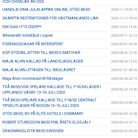
OCH CHOKLAD AV OSS
HANDLA DINA JULKLAPPAR ONLINE, STÖD BK30
2020-11-18 09:13
SKÄRPTA RESTRIKTIONER FÖR VÄSTMANLANDS LÄN
2020-11-12 18:53
DM Guld i F15 2020!!!!!
2020-10-22 14:46
Allsvenskt motstånd i cupen
2020-09-11 16:13
FÖRENIGSDAGAR PÅ INTERSPORT
2020-09-07 09:24
KÖP STÖDBILJETTER TILL BK30:S MATCHER
2020-08-26 12:25
MAJA ALVIN KALLAD PÅ LANDSLAGSLÄGER
2020-08-24 13:52
MAJA ALVIN UTTAGEN TILL RIKSLÄGRET
2020-07-21 08:59
Maja Alvin nominerad till Riksläger.
2020-06-28 20:14
TVÅ BK30/VSK SPELARE KALLADE TILL F16/04 LÄGER I
2020-06-23 14:35
UPPLANDS VÄSBY 13-16 JULI 2020
TVÅ BK30 SPELARE KALLADE TILL F18/02 CENTRALT
2020-06-23 08:15
TIPSELITLÄGER PÅ BOSÖN 13-16 JULI 2020
STÖD BK30, BO PÅ ELITE HOTELS I SOMMAR!!
2020-06-09 10:28
ROBERT STURESSON BK30 P08, ÅRETS ELDSJÄL!!
2020-06-03 16:11
DRAGNINGSLISTA BK30 SWISHEN
2020-06-02 09:34