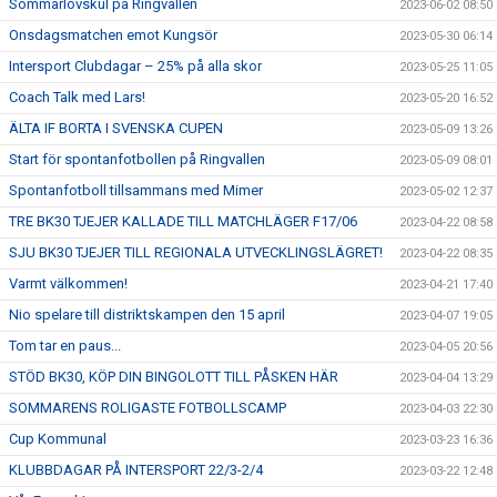
Sommarlovskul på Ringvallen
2023-06-02 08:50
Onsdagsmatchen emot Kungsör
2023-05-30 06:14
Intersport Clubdagar – 25% på alla skor
2023-05-25 11:05
Coach Talk med Lars!
2023-05-20 16:52
ÄLTA IF BORTA I SVENSKA CUPEN
2023-05-09 13:26
Start för spontanfotbollen på Ringvallen
2023-05-09 08:01
Spontanfotboll tillsammans med Mimer
2023-05-02 12:37
TRE BK30 TJEJER KALLADE TILL MATCHLÄGER F17/06
2023-04-22 08:58
SJU BK30 TJEJER TILL REGIONALA UTVECKLINGSLÄGRET!
2023-04-22 08:35
Varmt välkommen!
2023-04-21 17:40
Nio spelare till distriktskampen den 15 april
2023-04-07 19:05
Tom tar en paus...
2023-04-05 20:56
STÖD BK30, KÖP DIN BINGOLOTT TILL PÅSKEN HÄR
2023-04-04 13:29
SOMMARENS ROLIGASTE FOTBOLLSCAMP
2023-04-03 22:30
Cup Kommunal
2023-03-23 16:36
KLUBBDAGAR PÅ INTERSPORT 22/3-2/4
2023-03-22 12:48