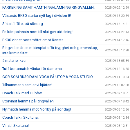
PARKERING SAMT HÄMTNING/LÄMNING RINGVALLEN.
2025-09-22 12:29
Västerås BK30 startar nytt lag i division 8!
2025-09-16 20:59
Sista tillfället på söndag
2025-09-16 14:21
En kämpainsats som till slut gav utdelning!
2025-09-14 21:13
BK30 vinner bortamötet emot Ransta
2025-09-14 17:16
Ringvallen är en mötesplats för trygghet och gemenskap,
2025-09-13 12:28
inte kriminalitet.
5 matcher kvar
2025-09-13 05:39
Tuff bortamatch väntar för damerna.
2025-09-12 16:55
GÖR SOM BK30 DAM, YOGA PÅ UTOPIA YOGA STUDIO
2025-09-11 13:54
Tillsammans samlar vi hjärtan!
2025-09-10 07:08
Coach Talk med Hubbe!
2025-09-07 19:51
Storvinst hemma på Ringvallen
2025-09-07 18:42
Ny match hemma mot Norrby på söndag!
2025-09-03 12:36
Coach Talk i Skultuna!
2025-09-03 12:34
Vinst I Skultuna!
2025-09-03 12:31