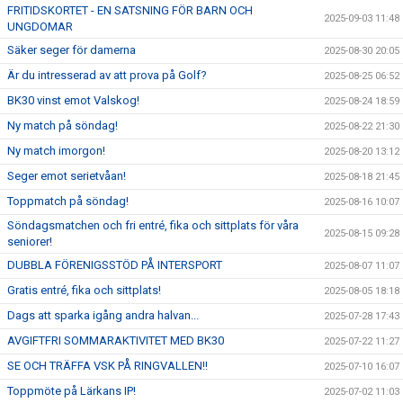
FRITIDSKORTET - EN SATSNING FÖR BARN OCH
2025-09-03 11:48
UNGDOMAR
Säker seger för damerna
2025-08-30 20:05
Är du intresserad av att prova på Golf?
2025-08-25 06:52
BK30 vinst emot Valskog!
2025-08-24 18:59
Ny match på söndag!
2025-08-22 21:30
Ny match imorgon!
2025-08-20 13:12
Seger emot serietvåan!
2025-08-18 21:45
Toppmatch på söndag!
2025-08-16 10:07
Söndagsmatchen och fri entré, fika och sittplats för våra
2025-08-15 09:28
seniorer!
DUBBLA FÖRENIGSSTÖD PÅ INTERSPORT
2025-08-07 11:07
Gratis entré, fika och sittplats!
2025-08-05 18:18
Dags att sparka igång andra halvan...
2025-07-28 17:43
AVGIFTFRI SOMMARAKTIVITET MED BK30
2025-07-22 11:27
SE OCH TRÄFFA VSK PÅ RINGVALLEN!!
2025-07-10 16:07
Toppmöte på Lärkans IP!
2025-07-02 11:03