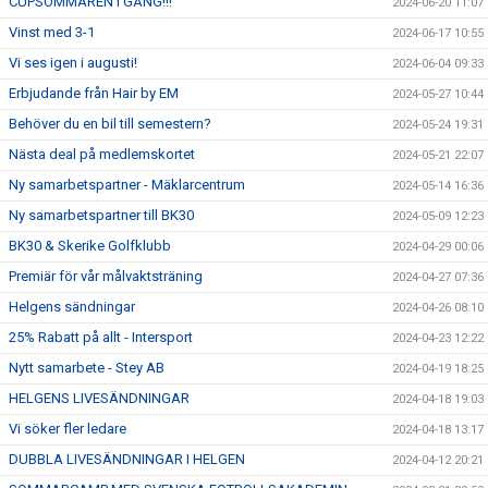
CUPSOMMAREN I GÅNG!!!
2024-06-20 11:07
Vinst med 3-1
2024-06-17 10:55
Vi ses igen i augusti!
2024-06-04 09:33
Erbjudande från Hair by EM
2024-05-27 10:44
Behöver du en bil till semestern?
2024-05-24 19:31
Nästa deal på medlemskortet
2024-05-21 22:07
Ny samarbetspartner - Mäklarcentrum
2024-05-14 16:36
Ny samarbetspartner till BK30
2024-05-09 12:23
BK30 & Skerike Golfklubb
2024-04-29 00:06
Premiär för vår målvaktsträning
2024-04-27 07:36
Helgens sändningar
2024-04-26 08:10
25% Rabatt på allt - Intersport
2024-04-23 12:22
Nytt samarbete - Stey AB
2024-04-19 18:25
HELGENS LIVESÄNDNINGAR
2024-04-18 19:03
Vi söker fler ledare
2024-04-18 13:17
DUBBLA LIVESÄNDNINGAR I HELGEN
2024-04-12 20:21