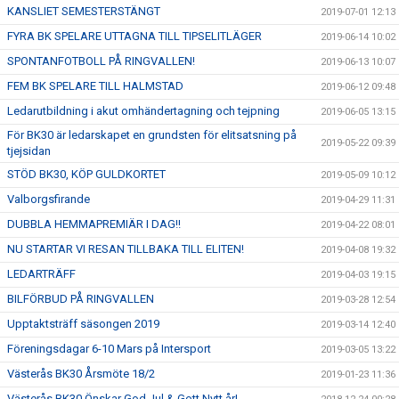
KANSLIET SEMESTERSTÄNGT
2019-07-01 12:13
FYRA BK SPELARE UTTAGNA TILL TIPSELITLÄGER
2019-06-14 10:02
SPONTANFOTBOLL PÅ RINGVALLEN!
2019-06-13 10:07
FEM BK SPELARE TILL HALMSTAD
2019-06-12 09:48
Ledarutbildning i akut omhändertagning och tejpning
2019-06-05 13:15
För BK30 är ledarskapet en grundsten för elitsatsning på
2019-05-22 09:39
tjejsidan
STÖD BK30, KÖP GULDKORTET
2019-05-09 10:12
Valborgsfirande
2019-04-29 11:31
DUBBLA HEMMAPREMIÄR I DAG!!
2019-04-22 08:01
NU STARTAR VI RESAN TILLBAKA TILL ELITEN!
2019-04-08 19:32
LEDARTRÄFF
2019-04-03 19:15
BILFÖRBUD PÅ RINGVALLEN
2019-03-28 12:54
Upptaktsträff säsongen 2019
2019-03-14 12:40
Föreningsdagar 6-10 Mars på Intersport
2019-03-05 13:22
Västerås BK30 Årsmöte 18/2
2019-01-23 11:36
Västerås BK30 Önskar God Jul & Gott Nytt år!