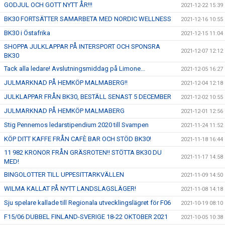
GODJUL OCH GOTT NYTT ÅR!!!
2021-12-22 15:39
BK30 FORTSÄTTER SAMARBETA MED NORDIC WELLNESS
2021-12-16 10:55
BK30 i Östafrika
2021-12-15 11:04
SHOPPA JULKLAPPAR PÅ INTERSPORT OCH SPONSRA
2021-12-07 12:12
BK30
Tack alla ledare! Avslutningsmiddag på Limone...
2021-12-05 16:27
JULMARKNAD PÅ HEMKÖP MALMABERG!!
2021-12-04 12:18
JULKLAPPAR FRÅN BK30, BESTÄLL SENAST 5 DECEMBER
2021-12-02 10:55
JULMARKNAD PÅ HEMKÖP MALMABERG
2021-12-01 12:56
Stig Pennemos ledarstipendium 2020 till Svampen
2021-11-24 11:52
KÖP DITT KAFFE FRÅN CAFÈ BAR OCH STÖD BK30!
2021-11-18 16:44
11 982 KRONOR FRÅN GRÄSROTEN!! STÖTTA BK30 DU
2021-11-17 14:58
MED!
BINGOLOTTER TILL UPPESITTARKVÄLLEN
2021-11-09 14:50
WILMA KALLAT PÅ NYTT LANDSLAGSLÄGER!
2021-11-08 14:18
Sju spelare kallade till Regionala utvecklingslägret för F06
2021-10-19 08:10
F15/06 DUBBEL FINLAND-SVERIGE 18-22 OKTOBER 2021
2021-10-05 10:38