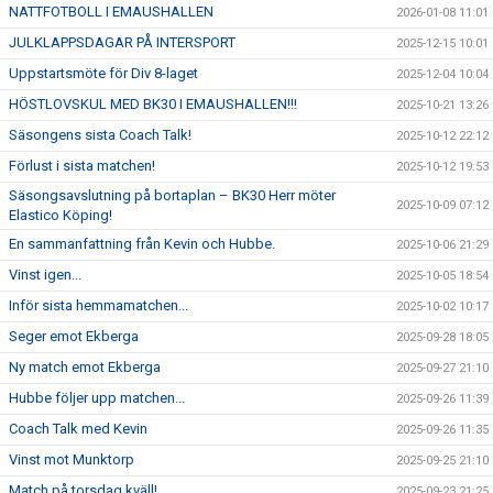
NATTFOTBOLL I EMAUSHALLEN
2026-01-08 11:01
JULKLAPPSDAGAR PÅ INTERSPORT
2025-12-15 10:01
Uppstartsmöte för Div 8-laget
2025-12-04 10:04
HÖSTLOVSKUL MED BK30 I EMAUSHALLEN!!!
2025-10-21 13:26
Säsongens sista Coach Talk!
2025-10-12 22:12
Förlust i sista matchen!
2025-10-12 19:53
Säsongsavslutning på bortaplan – BK30 Herr möter
2025-10-09 07:12
Elastico Köping!
En sammanfattning från Kevin och Hubbe.
2025-10-06 21:29
Vinst igen...
2025-10-05 18:54
Inför sista hemmamatchen...
2025-10-02 10:17
Seger emot Ekberga
2025-09-28 18:05
Ny match emot Ekberga
2025-09-27 21:10
Hubbe följer upp matchen...
2025-09-26 11:39
Coach Talk med Kevin
2025-09-26 11:35
Vinst mot Munktorp
2025-09-25 21:10
Match på torsdag kväll!
2025-09-23 21:25