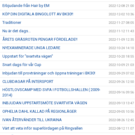
Erbjudande från Hair by EM
2022-12-08 21:00
KÖP DIN DIGITALA BINGOLOTT AV BK30!!
2022-12-02 10:36
Traditioner
2022-11-27 08:05
Nu är det dags...
2022-11-12 11:43
ÅRETS GRÄSROTEN PENGAR FÖRDELADE!!
2022-11-09 12:35
NYEXAMINERADE UNGA LEDARE
2022-10-24 14:10
Uppstart för "svartvita vägen"
2022-10-20 18:55
Snart dags för vår Cup
2022-10-09 21:03
Inbjudan till provträningar och öppna träningar i BK30!
2022-09-29 07:02
CLUBDAGAR PÅ INTERSPORT
2022-09-26 12:50
HÖSTLOVSCAMP MED SVFA I FOTBOLLSHALLEN ( 2009-
2022-09-16 09:56
2014)
INBJUDAN UPPSTARTSMÖTE SVARTVITA VÄGEN
2022-09-13 13:47
OPHELIA DAHL KALLAD PÅ REGIONLÄGER
2022-09-05 10:56
IVAN ÅTERVÄNDER TILL UKRAINA
2022-08-26 12:45
Värt att veta inför superlördagen på Ringvallen
2022-08-12 11:07