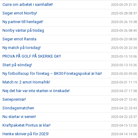
Curre om arbetet i samhället!
2025-05-29 21:51
Seger emot Norrby!
2025-05-28 08:37
Ny partner till herrlaget!
2025-05-26 10:38
Norrby väntar på tisdag
2025-05-26 08:40
Seger emot Ransta
2025-05-23 08:00
Ny match på torsdag!
2025-05-20 22:34
PROVA PÅ GOLF PÅ SKERIKE GK!!
2025-05-15 10:06
Start på söndag!
2025-05-13 10:26
Ny fotbollscup för företag – BK30 Företagspokal är här!
2025-05-03 09:00
Match nr. 2 emot Hornafrik!
2025-05-01 11:19
Nej det här var inte starten vi önskade!
2025-04-27 17:58
Seriepremiär!
2025-04-27 10:45
Söndagsmatchen
2025-04-22 23:43
Nu startar vi serien!
2025-04-22 23:37
Kraftpaketet Pontus är klar!
2025-04-15 12:50
Henke skriver på för 2025!
2025-04-14 14:06