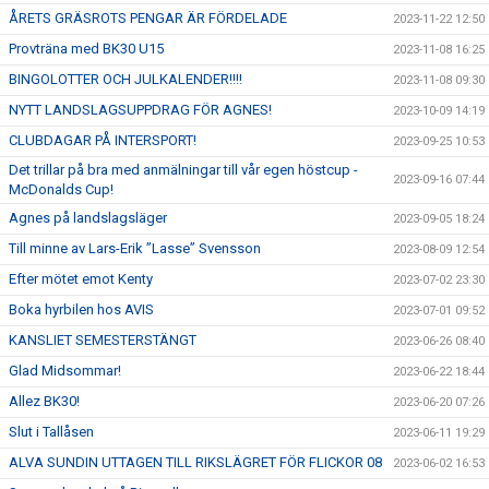
ÅRETS GRÄSROTS PENGAR ÄR FÖRDELADE
2023-11-22 12:50
Provträna med BK30 U15
2023-11-08 16:25
BINGOLOTTER OCH JULKALENDER!!!!
2023-11-08 09:30
NYTT LANDSLAGSUPPDRAG FÖR AGNES!
2023-10-09 14:19
CLUBDAGAR PÅ INTERSPORT!
2023-09-25 10:53
Det trillar på bra med anmälningar till vår egen höstcup -
2023-09-16 07:44
McDonalds Cup!
Agnes på landslagsläger
2023-09-05 18:24
Till minne av Lars-Erik ”Lasse” Svensson
2023-08-09 12:54
Efter mötet emot Kenty
2023-07-02 23:30
Boka hyrbilen hos AVIS
2023-07-01 09:52
KANSLIET SEMESTERSTÄNGT
2023-06-26 08:40
Glad Midsommar!
2023-06-22 18:44
Allez BK30!
2023-06-20 07:26
Slut i Tallåsen
2023-06-11 19:29
ALVA SUNDIN UTTAGEN TILL RIKSLÄGRET FÖR FLICKOR 08
2023-06-02 16:53