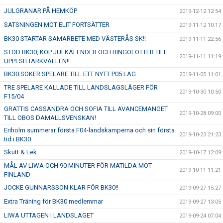
JULGRANAR PÅ HEMKÖP
2019-12-12 12:54
SATSNINGEN MOT ELIT FORTSÄTTER
2019-11-12 10:17
BK30 STARTAR SAMARBETE MED VÄSTERÅS SK!!
2019-11-11 22:56
STÖD BK30, KÖP JULKALENDER OCH BINGOLOTTER TILL
2019-11-11 11:19
UPPESITTARKVÄLLEN!!
BK30 SÖKER SPELARE TILL ETT NYTT P05 LAG
2019-11-05 11:01
TRE SPELARE KALLADE TILL LANDSLAGSLÄGER FÖR
2019-10-30 10:50
F15/04
GRATTIS CASSANDRA OCH SOFIA TILL AVANCEMANGET
2019-10-28 09:00
TILL OBOS DAMALLSVENSKAN!
Eriholm summerar första F04-landskamperna och sin första
2019-10-23 21:23
tid i BK30
Skutt & Lek
2019-10-17 12:09
MÅL AV LIWA OCH 90 MINUTER FÖR MATILDA MOT
2019-10-11 11:21
FINLAND
JOCKE GUNNARSSON KLAR FÖR BK30!!
2019-09-27 15:27
Extra Träning för BK30 medlemmar
2019-09-27 13:05
LIWA UTTAGEN I LANDSLAGET
2019-09-24 07:04