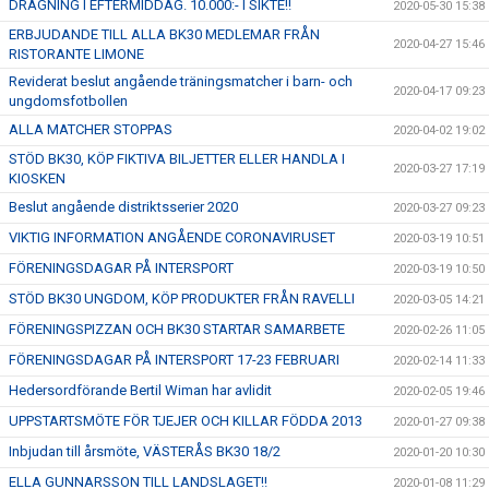
DRAGNING I EFTERMIDDAG. 10.000:- I SIKTE!!
2020-05-30 15:38
ERBJUDANDE TILL ALLA BK30 MEDLEMAR FRÅN
2020-04-27 15:46
RISTORANTE LIMONE
Reviderat beslut angående träningsmatcher i barn- och
2020-04-17 09:23
ungdomsfotbollen
ALLA MATCHER STOPPAS
2020-04-02 19:02
STÖD BK30, KÖP FIKTIVA BILJETTER ELLER HANDLA I
2020-03-27 17:19
KIOSKEN
Beslut angående distriktsserier 2020
2020-03-27 09:23
VIKTIG INFORMATION ANGÅENDE CORONAVIRUSET
2020-03-19 10:51
FÖRENINGSDAGAR PÅ INTERSPORT
2020-03-19 10:50
STÖD BK30 UNGDOM, KÖP PRODUKTER FRÅN RAVELLI
2020-03-05 14:21
FÖRENINGSPIZZAN OCH BK30 STARTAR SAMARBETE
2020-02-26 11:05
FÖRENINGSDAGAR PÅ INTERSPORT 17-23 FEBRUARI
2020-02-14 11:33
Hedersordförande Bertil Wiman har avlidit
2020-02-05 19:46
UPPSTARTSMÖTE FÖR TJEJER OCH KILLAR FÖDDA 2013
2020-01-27 09:38
Inbjudan till årsmöte, VÄSTERÅS BK30 18/2
2020-01-20 10:30
ELLA GUNNARSSON TILL LANDSLAGET!!
2020-01-08 11:29