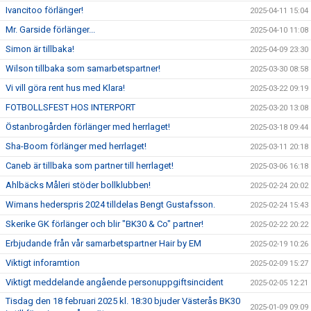
Ivancitoo förlänger!
2025-04-11 15:04
Mr. Garside förlänger...
2025-04-10 11:08
Simon är tillbaka!
2025-04-09 23:30
Wilson tillbaka som samarbetspartner!
2025-03-30 08:58
Vi vill göra rent hus med Klara!
2025-03-22 09:19
FOTBOLLSFEST HOS INTERPORT
2025-03-20 13:08
Östanbrogården förlänger med herrlaget!
2025-03-18 09:44
Sha-Boom förlänger med herrlaget!
2025-03-11 20:18
Caneb är tillbaka som partner till herrlaget!
2025-03-06 16:18
Ahlbäcks Måleri stöder bollklubben!
2025-02-24 20:02
Wimans hederspris 2024 tilldelas Bengt Gustafsson.
2025-02-24 15:43
Skerike GK förlänger och blir "BK30 & Co" partner!
2025-02-22 20:22
Erbjudande från vår samarbetspartner Hair by EM
2025-02-19 10:26
Viktigt inforamtion
2025-02-09 15:27
Viktigt meddelande angående personuppgiftsincident
2025-02-05 12:21
Tisdag den 18 februari 2025 kl. 18:30 bjuder Västerås BK30
2025-01-09 09:09