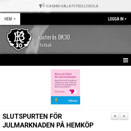
ICA MAXI HÄLLA FOTBOLLSSKOLA
HEM
LOGGA IN
Västerås BK30
Fotboll
HEM
NYHETER
KALENDER
MATCHER
SLUTSPURTEN FÖR
<
>
OM KLUBBEN
JULMARKNADEN PÅ HEMKÖP