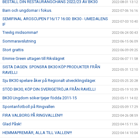
BESTÄLL DIN RESTAURANGCHANS 2022/23 AV BK30
2022-08-01 13:12
Barn och ungdomar i fokus.
2022-07-06 16:16
SEMIFINAL AROSCUPEN F16/17 16:00: BK30 - UMEDALENS
2022-07-03 10:40
IF
Trevlig midsommar!
2022-06-24 00:43
Sommaravslutning
2022-06-15 06:09
Stort grattis
2022-06-09 09:25
Emmie Green uttagen till Rikslägret
2022-06-07 11:58
SISTA DAGEN. SPONSRA BK30 KÖP PRODUKTER FRÅN
2022-05-31 12:10
RAVELLI
Sju BK30 spelare åker på Regionalt utvecklingsläger.
2022-05-25 20:28
STÖD BK30, KÖP DIN SVERIGETRÖJA FRÅN RAVELLI
2022-05-19 10:39
BK30 Ungdom söker tjejer födda 2011-15
2022-05-11 14:02
Spontanfotboll på Ringvallen
2022-05-09 17:29
FIRA VALBORG PÅ RINGVALLEN!!!
2022-04-26 08:59
Glad Påsk!
2022-04-15 11:56
HEMMAPREMIÄR, ALLA TILL VALLEN!!!
2022-04-14 10:04