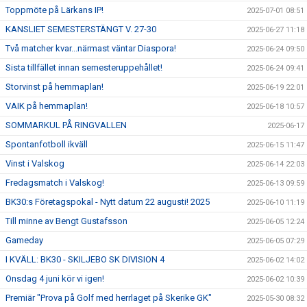
Toppmöte på Lärkans IP!
2025-07-01 08:51
KANSLIET SEMESTERSTÄNGT V. 27-30
2025-06-27 11:18
Två matcher kvar...närmast väntar Diaspora!
2025-06-24 09:50
Sista tillfället innan semesteruppehållet!
2025-06-24 09:41
Storvinst på hemmaplan!
2025-06-19 22:01
VAIK på hemmaplan!
2025-06-18 10:57
SOMMARKUL PÅ RINGVALLEN
2025-06-17
Spontanfotboll ikväll
2025-06-15 11:47
Vinst i Valskog
2025-06-14 22:03
Fredagsmatch i Valskog!
2025-06-13 09:59
BK30:s Företagspokal - Nytt datum 22 augusti! 2025
2025-06-10 11:19
Till minne av Bengt Gustafsson
2025-06-05 12:24
Gameday
2025-06-05 07:29
I KVÄLL: BK30 - SKILJEBO SK DIVISION 4
2025-06-02 14:02
Onsdag 4 juni kör vi igen!
2025-06-02 10:39
Premiär "Prova på Golf med herrlaget på Skerike GK"
2025-05-30 08:32