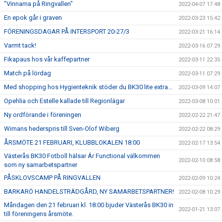
"Vinnarna på Ringvallen"
2022-04-07 17:48
En epok går i graven
2022-03-23 15:42
FÖRENINGSDAGAR PÅ INTERSPORT 20-27/3
2022-03-21 16:14
Varmt tack!
2022-03-16 07:29
Fikapaus hos vår kaffepartner
2022-03-11 22:35
Match på lördag
2022-03-11 07:29
Med shopping hos Hygienteknik stöder du BK30 lite extra...
2022-03-09 14:07
Opehlia och Estelle kallade till Regionlägar
2022-03-08 10:01
Ny ordförande i föreningen
2022-02-22 21:47
Wimans hederspris till Sven-Olof Wiberg
2022-02-22 08:29
ÅRSMÖTE 21 FEBRUARI, KLUBBLOKALEN 18:00
2022-02-17 13:54
Västerås BK30 Fotboll hälsar Ár Functional välkommen
2022-02-10 08:58
som ny samarbetspartner
PÅSKLOVSCAMP PÅ RINGVALLEN
2022-02-09 10:24
BARKARÖ HANDELSTRÄDGÅRD, NY SAMARBETSPARTNER!
2022-02-08 10:29
Måndagen den 21 februari kl. 18:00 bjuder Västerås BK30 in
2022-01-21 13:07
till föreningens årsmöte.