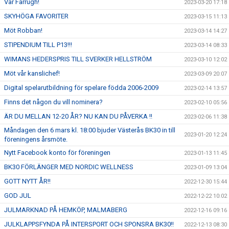
Vår Farrugh!
2023-03-20 17:18
SKYHÖGA FAVORITER
2023-03-15 11:13
Möt Robban!
2023-03-14 14:27
STIPENDIUM TILL P13!!!
2023-03-14 08:33
WIMANS HEDERSPRIS TILL SVERKER HELLSTRÖM
2023-03-10 12:02
Möt vår kanslichef!
2023-03-09 20:07
Digital spelarutbildning för spelare födda 2006-2009
2023-02-14 13:57
Finns det någon du vill nominera?
2023-02-10 05:56
ÄR DU MELLAN 12-20 ÅR? NU KAN DU PÅVERKA !!
2023-02-06 11:38
Måndagen den 6 mars kl. 18:00 bjuder Västerås BK30 in till
2023-01-20 12:24
föreningens årsmöte.
Nytt Facebook konto för föreningen
2023-01-13 11:45
BK30 FÖRLÄNGER MED NORDIC WELLNESS
2023-01-09 13:04
GOTT NYTT ÅR!!
2022-12-30 15:44
GOD JUL
2022-12-22 10:02
JULMARKNAD PÅ HEMKÖP, MALMABERG
2022-12-16 09:16
JULKLAPPSFYNDA PÅ INTERSPORT OCH SPONSRA BK30!!
2022-12-13 08:30