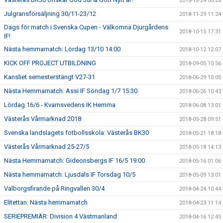
2018-12-24 00:28
Julgransförsäljning 30/11-23/12
2018-11-29 11:24
Dags för match i Svenska Cupen - Välkomna Djurgårdens
2018-10-15 17:31
IF!
Nästa hemmamatch: Lördag 13/10 14:00
2018-10-12 12:07
KICK OFF PROJECT UTBILDNING
2018-09-05 10:56
Kansliet semesterstängt V27-31
2018-06-29 10:05
Nästa Hemmamatch: Assi IF Söndag 1/7 15:30
2018-06-26 10:43
Lördag 16/6 - Kvarnsvedens IK Hemma
2018-06-08 13:01
Västerås Vårmarknad 2018
2018-05-28 09:51
Svenska landslagets fotbollsskola: Västerås BK30
2018-05-21 18:18
Västerås Vårmarknad 25-27/5
2018-05-18 14:13
Nästa Hemmamatch: Gideonsbergs IF 16/5 19:00
2018-05-16 01:06
Nästa hemmamatch: Ljusdals IF Torsdag 10/5
2018-05-09 13:01
Valborgsfirande på Ringvallen 30/4
2018-04-24 10:44
Elitettan: Nästa hemmamatch
2018-04-23 11:14
SERIEPREMIÄR: Division 4 Västmanland
2018-04-16 12:45