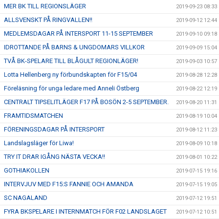
MER BK TILL REGIONSLÄGER
2019-09-23 08:33
ALLSVENSKT PÅ RINGVALLEN!!
2019-09-12 12:44
MEDLEMSDAGAR PÅ INTERSPORT 11-15 SEPTEMBER
2019-09-10 09:18
IDROTTANDE PÅ BARNS & UNGDOMARS VILLKOR
2019-09-09 15:04
TVÅ BK-SPELARE TILL BLÅGULT REGIONLÄGER!
2019-09-03 10:57
Lotta Hellenberg ny förbundskapten för F15/04
2019-08-28 12:28
Föreläsning för unga ledare med Anneli Östberg
2019-08-22 12:19
CENTRALT TIPSELITLÄGER F17 PÅ BOSÖN 2-5 SEPTEMBER.
2019-08-20 11:31
FRAMTIDSMATCHEN
2019-08-19 10:04
FÖRENINGSDAGAR PÅ INTERSPORT
2019-08-12 11:23
Landslagsläger för Liwa!
2019-08-09 10:18
TRY IT DRAR IGÅNG NÄSTA VECKA!!
2019-08-01 10:22
GOTHIAKOLLEN
2019-07-15 19:16
INTERVJUV MED F15:S FANNIE OCH AMANDA
2019-07-15 19:05
SC NAGALAND
2019-07-12 19:51
FYRA BKSPELARE I INTERNMATCH FÖR F02 LANDSLAGET
2019-07-12 10:51