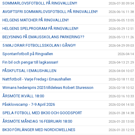
SOMMARLOVSFOTBOLL PÅ RINGVALLEN!!!
2026-07-30 09:54
AVGIFTSFRI SOMMARLOVSFOTBOLL PÅ RINGVALLEN!!
2026-06-16 11:38
HELGENS MATCHER PÅ RINGVALLEN!!
2026-06-05 13:05
HELGENS SPELPROGRAM PÅ RINGVALLEN!!
2026-05-29 12:51
BELYSNING PÅ EMAUSSKOLANS PARKERING??
2026-05-13 11:26
5 MAJ DRAR FOTBOLLSSKOLAN I GÅNG!!!
2026-04-29 09:03
Spontanfotboll på Ringvallen
2026-04-14
Fin bil och pengar till lagkassan!
2026-04-13 21:29
PÅSKFUTSAL I EMAUSHALLEN
2026-04-04 10:07
Nattfotboll - Varje Fredag i Emaushallen
2026-02-18 11:02
Wimans hederspris 2025 tilldeleas Robert Sturesson
2026-02-18 10:52
ÅRSMÖTE IKVÄLL 18:00
2026-02-16 10:33
Påsklovscamp - 7-9 April 2026
2026-02-04 14:50
SPELA FOTBOLL MED BK30 OCH GOODSPORT
2026-01-28 14:38
ÅRSMÖTE MÅNDAG 16 FEBRUARI 18:00
2026-01-20 13:00
BK30 FÖRLÄNGER MED NORDICWELLNES
2026-01-20 12:53