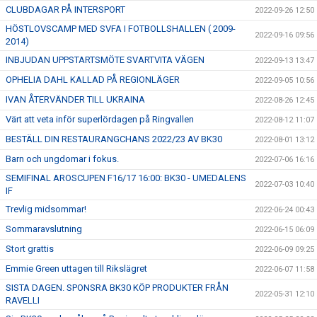
CLUBDAGAR PÅ INTERSPORT
2022-09-26 12:50
HÖSTLOVSCAMP MED SVFA I FOTBOLLSHALLEN ( 2009-
2022-09-16 09:56
2014)
INBJUDAN UPPSTARTSMÖTE SVARTVITA VÄGEN
2022-09-13 13:47
OPHELIA DAHL KALLAD PÅ REGIONLÄGER
2022-09-05 10:56
IVAN ÅTERVÄNDER TILL UKRAINA
2022-08-26 12:45
Värt att veta inför superlördagen på Ringvallen
2022-08-12 11:07
BESTÄLL DIN RESTAURANGCHANS 2022/23 AV BK30
2022-08-01 13:12
Barn och ungdomar i fokus.
2022-07-06 16:16
SEMIFINAL AROSCUPEN F16/17 16:00: BK30 - UMEDALENS
2022-07-03 10:40
IF
Trevlig midsommar!
2022-06-24 00:43
Sommaravslutning
2022-06-15 06:09
Stort grattis
2022-06-09 09:25
Emmie Green uttagen till Rikslägret
2022-06-07 11:58
SISTA DAGEN. SPONSRA BK30 KÖP PRODUKTER FRÅN
2022-05-31 12:10
RAVELLI