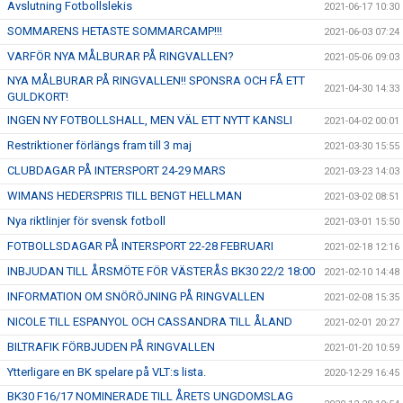
Avslutning Fotbollslekis
2021-06-17 10:30
SOMMARENS HETASTE SOMMARCAMP!!!
2021-06-03 07:24
VARFÖR NYA MÅLBURAR PÅ RINGVALLEN?
2021-05-06 09:03
NYA MÅLBURAR PÅ RINGVALLEN!! SPONSRA OCH FÅ ETT
2021-04-30 14:33
GULDKORT!
INGEN NY FOTBOLLSHALL, MEN VÄL ETT NYTT KANSLI
2021-04-02 00:01
Restriktioner förlängs fram till 3 maj
2021-03-30 15:55
CLUBDAGAR PÅ INTERSPORT 24-29 MARS
2021-03-23 14:03
WIMANS HEDERSPRIS TILL BENGT HELLMAN
2021-03-02 08:51
Nya riktlinjer för svensk fotboll
2021-03-01 15:50
FOTBOLLSDAGAR PÅ INTERSPORT 22-28 FEBRUARI
2021-02-18 12:16
INBJUDAN TILL ÅRSMÖTE FÖR VÄSTERÅS BK30 22/2 18:00
2021-02-10 14:48
INFORMATION OM SNÖRÖJNING PÅ RINGVALLEN
2021-02-08 15:35
NICOLE TILL ESPANYOL OCH CASSANDRA TILL ÅLAND
2021-02-01 20:27
BILTRAFIK FÖRBJUDEN PÅ RINGVALLEN
2021-01-20 10:59
Ytterligare en BK spelare på VLT:s lista.
2020-12-29 16:45
BK30 F16/17 NOMINERADE TILL ÅRETS UNGDOMSLAG