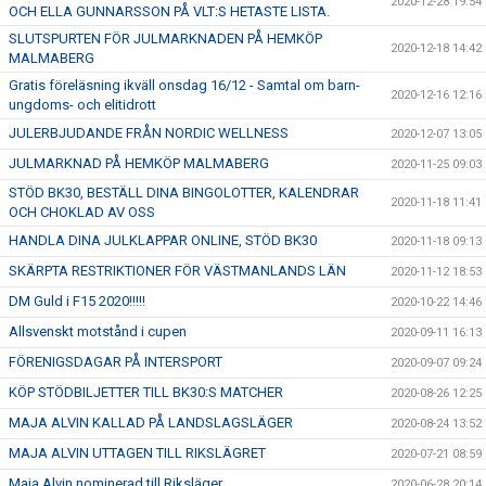
2020-12-28 19:54
OCH ELLA GUNNARSSON PÅ VLT:S HETASTE LISTA.
SLUTSPURTEN FÖR JULMARKNADEN PÅ HEMKÖP
2020-12-18 14:42
MALMABERG
Gratis föreläsning ikväll onsdag 16/12 - Samtal om barn-
2020-12-16 12:16
ungdoms- och elitidrott
JULERBJUDANDE FRÅN NORDIC WELLNESS
2020-12-07 13:05
JULMARKNAD PÅ HEMKÖP MALMABERG
2020-11-25 09:03
STÖD BK30, BESTÄLL DINA BINGOLOTTER, KALENDRAR
2020-11-18 11:41
OCH CHOKLAD AV OSS
HANDLA DINA JULKLAPPAR ONLINE, STÖD BK30
2020-11-18 09:13
SKÄRPTA RESTRIKTIONER FÖR VÄSTMANLANDS LÄN
2020-11-12 18:53
DM Guld i F15 2020!!!!!
2020-10-22 14:46
Allsvenskt motstånd i cupen
2020-09-11 16:13
FÖRENIGSDAGAR PÅ INTERSPORT
2020-09-07 09:24
KÖP STÖDBILJETTER TILL BK30:S MATCHER
2020-08-26 12:25
MAJA ALVIN KALLAD PÅ LANDSLAGSLÄGER
2020-08-24 13:52
MAJA ALVIN UTTAGEN TILL RIKSLÄGRET
2020-07-21 08:59
Maja Alvin nominerad till Riksläger.
2020-06-28 20:14