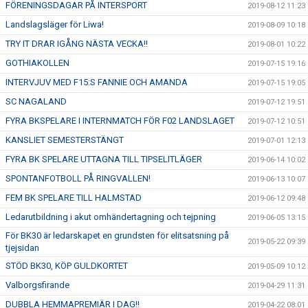
FÖRENINGSDAGAR PÅ INTERSPORT
2019-08-12 11:23
Landslagsläger för Liwa!
2019-08-09 10:18
TRY IT DRAR IGÅNG NÄSTA VECKA!!
2019-08-01 10:22
GOTHIAKOLLEN
2019-07-15 19:16
INTERVJUV MED F15:S FANNIE OCH AMANDA
2019-07-15 19:05
SC NAGALAND
2019-07-12 19:51
FYRA BKSPELARE I INTERNMATCH FÖR F02 LANDSLAGET
2019-07-12 10:51
KANSLIET SEMESTERSTÄNGT
2019-07-01 12:13
FYRA BK SPELARE UTTAGNA TILL TIPSELITLÄGER
2019-06-14 10:02
SPONTANFOTBOLL PÅ RINGVALLEN!
2019-06-13 10:07
FEM BK SPELARE TILL HALMSTAD
2019-06-12 09:48
Ledarutbildning i akut omhändertagning och tejpning
2019-06-05 13:15
För BK30 är ledarskapet en grundsten för elitsatsning på
2019-05-22 09:39
tjejsidan
STÖD BK30, KÖP GULDKORTET
2019-05-09 10:12
Valborgsfirande
2019-04-29 11:31
DUBBLA HEMMAPREMIÄR I DAG!!
2019-04-22 08:01