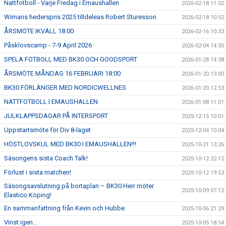
Nattfotboll - Varje Fredag i Emaushallen
2026-02-18 11:02
Wimans hederspris 2025 tilldeleas Robert Sturesson
2026-02-18 10:52
ÅRSMÖTE IKVÄLL 18:00
2026-02-16 10:33
Påsklovscamp - 7-9 April 2026
2026-02-04 14:50
SPELA FOTBOLL MED BK30 OCH GOODSPORT
2026-01-28 14:38
ÅRSMÖTE MÅNDAG 16 FEBRUARI 18:00
2026-01-20 13:00
BK30 FÖRLÄNGER MED NORDICWELLNES
2026-01-20 12:53
NATTFOTBOLL I EMAUSHALLEN
2026-01-08 11:01
JULKLAPPSDAGAR PÅ INTERSPORT
2025-12-15 10:01
Uppstartsmöte för Div 8-laget
2025-12-04 10:04
HÖSTLOVSKUL MED BK30 I EMAUSHALLEN!!!
2025-10-21 13:26
Säsongens sista Coach Talk!
2025-10-12 22:12
Förlust i sista matchen!
2025-10-12 19:53
Säsongsavslutning på bortaplan – BK30 Herr möter
2025-10-09 07:12
Elastico Köping!
En sammanfattning från Kevin och Hubbe.
2025-10-06 21:29
Vinst igen...
2025-10-05 18:54