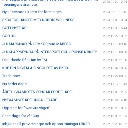
2023-01-20 12:24
föreningens årsmöte.
Nytt Facebook konto för föreningen
2023-01-13 11:45
BK30 FÖRLÄNGER MED NORDIC WELLNESS
2023-01-09 13:04
GOTT NYTT ÅR!!
2022-12-30 15:44
GOD JUL
2022-12-22 10:02
JULMARKNAD PÅ HEMKÖP, MALMABERG
2022-12-16 09:16
JULKLAPPSFYNDA PÅ INTERSPORT OCH SPONSRA BK30!!
2022-12-13 08:30
Erbjudande från Hair by EM
2022-12-08 21:00
KÖP DIN DIGITALA BINGOLOTT AV BK30!!
2022-12-02 10:36
Traditioner
2022-11-27 08:05
Nu är det dags...
2022-11-12 11:43
ÅRETS GRÄSROTEN PENGAR FÖRDELADE!!
2022-11-09 12:35
NYEXAMINERADE UNGA LEDARE
2022-10-24 14:10
Uppstart för "svartvita vägen"
2022-10-20 18:55
Snart dags för vår Cup
2022-10-09 21:03
Inbjudan till provträningar och öppna träningar i BK30!
2022-09-29 07:02