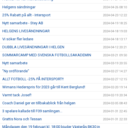
Helgens sändningar
2024-04-26 08:10
25% Rabatt på allt - Intersport
2024-04-23 12:22
Nytt samarbete - Stey AB
2024-04-19 18:25
HELGENS LIVESÄNDNINGAR
2024-04-18 19:03
Vi söker fler ledare
2024-04-18 13:17
DUBBLA LIVESÄNDNINGAR I HELGEN
2024-04-12 20:21
SOMMARCAMP MED SVENSKA FOTBOLLSAKADEMIN
2024-03-21 09:50
Nytt samarbete
2024-03-19 20:55
"Ny ordförande"
2024-02-27 14:27
ALLT FOTBOLL -25% PÅ INTERSPORT!!
2024-02-27 12:15
Wimans Hederspris för 2023 går till Kent Berglund!
2024-02-20 19:14
Varmt tack Josef!
2024-02-19 20:34
Coach Daniel ger en tillbakablick från helgen
2024-02-05 08:43
3 spelare kallade till F09 samlingen...
2024-01-31 22:45
Grattis Nora och Tessan
2024-01-31 22:33
Måndagen den 19 februari kl. 18:00 bjuder Västerås BK30 in