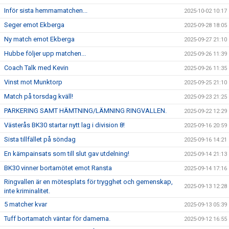
Inför sista hemmamatchen...
2025-10-02 10:17
Seger emot Ekberga
2025-09-28 18:05
Ny match emot Ekberga
2025-09-27 21:10
Hubbe följer upp matchen...
2025-09-26 11:39
Coach Talk med Kevin
2025-09-26 11:35
Vinst mot Munktorp
2025-09-25 21:10
Match på torsdag kväll!
2025-09-23 21:25
PARKERING SAMT HÄMTNING/LÄMNING RINGVALLEN.
2025-09-22 12:29
Västerås BK30 startar nytt lag i division 8!
2025-09-16 20:59
Sista tillfället på söndag
2025-09-16 14:21
En kämpainsats som till slut gav utdelning!
2025-09-14 21:13
BK30 vinner bortamötet emot Ransta
2025-09-14 17:16
Ringvallen är en mötesplats för trygghet och gemenskap,
2025-09-13 12:28
inte kriminalitet.
5 matcher kvar
2025-09-13 05:39
Tuff bortamatch väntar för damerna.
2025-09-12 16:55