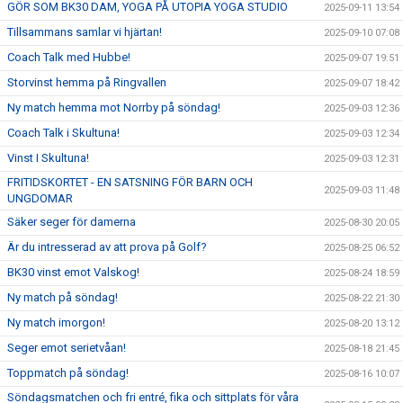
GÖR SOM BK30 DAM, YOGA PÅ UTOPIA YOGA STUDIO
2025-09-11 13:54
Tillsammans samlar vi hjärtan!
2025-09-10 07:08
Coach Talk med Hubbe!
2025-09-07 19:51
Storvinst hemma på Ringvallen
2025-09-07 18:42
Ny match hemma mot Norrby på söndag!
2025-09-03 12:36
Coach Talk i Skultuna!
2025-09-03 12:34
Vinst I Skultuna!
2025-09-03 12:31
FRITIDSKORTET - EN SATSNING FÖR BARN OCH
2025-09-03 11:48
UNGDOMAR
Säker seger för damerna
2025-08-30 20:05
Är du intresserad av att prova på Golf?
2025-08-25 06:52
BK30 vinst emot Valskog!
2025-08-24 18:59
Ny match på söndag!
2025-08-22 21:30
Ny match imorgon!
2025-08-20 13:12
Seger emot serietvåan!
2025-08-18 21:45
Toppmatch på söndag!
2025-08-16 10:07
Söndagsmatchen och fri entré, fika och sittplats för våra