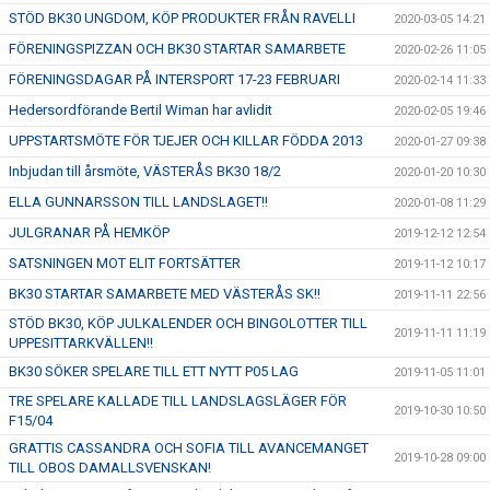
STÖD BK30 UNGDOM, KÖP PRODUKTER FRÅN RAVELLI
2020-03-05 14:21
FÖRENINGSPIZZAN OCH BK30 STARTAR SAMARBETE
2020-02-26 11:05
FÖRENINGSDAGAR PÅ INTERSPORT 17-23 FEBRUARI
2020-02-14 11:33
Hedersordförande Bertil Wiman har avlidit
2020-02-05 19:46
UPPSTARTSMÖTE FÖR TJEJER OCH KILLAR FÖDDA 2013
2020-01-27 09:38
Inbjudan till årsmöte, VÄSTERÅS BK30 18/2
2020-01-20 10:30
ELLA GUNNARSSON TILL LANDSLAGET!!
2020-01-08 11:29
JULGRANAR PÅ HEMKÖP
2019-12-12 12:54
SATSNINGEN MOT ELIT FORTSÄTTER
2019-11-12 10:17
BK30 STARTAR SAMARBETE MED VÄSTERÅS SK!!
2019-11-11 22:56
STÖD BK30, KÖP JULKALENDER OCH BINGOLOTTER TILL
2019-11-11 11:19
UPPESITTARKVÄLLEN!!
BK30 SÖKER SPELARE TILL ETT NYTT P05 LAG
2019-11-05 11:01
TRE SPELARE KALLADE TILL LANDSLAGSLÄGER FÖR
2019-10-30 10:50
F15/04
GRATTIS CASSANDRA OCH SOFIA TILL AVANCEMANGET
2019-10-28 09:00
TILL OBOS DAMALLSVENSKAN!