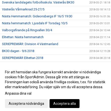
Svenska landslagets fotbollsskola: Västerås BK30
2018-05-21 18:18
Västerås Vårmarknad 25-27/5
2018-05-18 14:13
Nästa Hemmamatch: Gideonsbergs IF 16/5 19:00
2018-05-16 01:06
Nästa hemmamatch: Ljusdals IF Torsdag 10/5
2018-05-09 13:01
Valborgsfirande på Ringvallen 30/4
2018-04-24 10:44
Elitettan: Nästa hemmamatch
2018-04-23 11:14
SERIEPREMIÄR: Division 4 Västmanland
2018-04-16 12:45
BK30 dagen - 9/6 2018
2018-04-12 19:28
SERIEPREMIÄR Elitettan 2018
2018-04-08 23:18
Fotbollslekis 2018!
2018-04-08 16:35
Uppstart för Pojkar födda 2011
För att hemsidan ska fungera korrekt använder vi nödvändiga
2018-03-13 09:44
cookies från SportAdmin. Dessa går inte att stänga av.
Julgransförsäljning
2017-12-15 13:38
Föreningen kan också använda frivilliga cookies, t.ex. för statistik
eller marknadsföring. Du väljer själv om du vill acceptera dessa.
Anpassa dina val
Cookie-inställningar
Gå till Webbversion
Acceptera nödvändiga
Acceptera alla