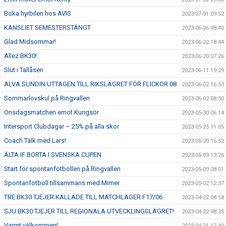
Boka hyrbilen hos AVIS
2023-07-01 09:52
KANSLIET SEMESTERSTÄNGT
2023-06-26 08:40
Glad Midsommar!
2023-06-22 18:44
Allez BK30!
2023-06-20 07:26
Slut i Tallåsen
2023-06-11 19:29
ALVA SUNDIN UTTAGEN TILL RIKSLÄGRET FÖR FLICKOR 08
2023-06-02 16:53
Sommarlovskul på Ringvallen
2023-06-02 08:50
Onsdagsmatchen emot Kungsör
2023-05-30 06:14
Intersport Clubdagar – 25% på alla skor
2023-05-25 11:05
Coach Talk med Lars!
2023-05-20 16:52
ÄLTA IF BORTA I SVENSKA CUPEN
2023-05-09 13:26
Start för spontanfotbollen på Ringvallen
2023-05-09 08:01
Spontanfotboll tillsammans med Mimer
2023-05-02 12:37
TRE BK30 TJEJER KALLADE TILL MATCHLÄGER F17/06
2023-04-22 08:58
SJU BK30 TJEJER TILL REGIONALA UTVECKLINGSLÄGRET!
2023-04-22 08:35
Varmt välkommen!
2023-04-21 17:40