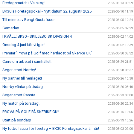
Fredagsmatch i Valskog!
2025-06-13 09:59
BK30:s Företagspokal - Nytt datum 22 augusti! 2025
2025-06-10 11:19
Till minne av Bengt Gustafsson
2025-06-05 12:24
Gameday
2025-06-05 07:29
I KVÄLL: BK30 - SKILJEBO SK DIVISION 4
2025-06-02 14:02
Onsdag 4 juni kör vi igen!
2025-06-02 10:39
Premiär "Prova på Golf med herrlaget på Skerike GK"
2025-05-30 08:32
Curre om arbetet i samhället!
2025-05-29 21:51
Seger emot Norrby!
2025-05-28 08:37
Ny partner till herrlaget!
2025-05-26 10:38
Norrby väntar på tisdag
2025-05-26 08:40
Seger emot Ransta
2025-05-23 08:00
Ny match på torsdag!
2025-05-20 22:34
PROVA PÅ GOLF PÅ SKERIKE GK!!
2025-05-15 10:06
Start på söndag!
2025-05-13 10:26
Ny fotbollscup för företag – BK30 Företagspokal är här!
2025-05-03 09:00