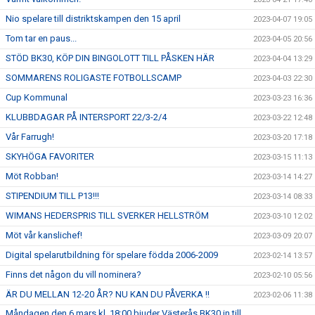
Nio spelare till distriktskampen den 15 april
2023-04-07 19:05
Tom tar en paus...
2023-04-05 20:56
STÖD BK30, KÖP DIN BINGOLOTT TILL PÅSKEN HÄR
2023-04-04 13:29
SOMMARENS ROLIGASTE FOTBOLLSCAMP
2023-04-03 22:30
Cup Kommunal
2023-03-23 16:36
KLUBBDAGAR PÅ INTERSPORT 22/3-2/4
2023-03-22 12:48
Vår Farrugh!
2023-03-20 17:18
SKYHÖGA FAVORITER
2023-03-15 11:13
Möt Robban!
2023-03-14 14:27
STIPENDIUM TILL P13!!!
2023-03-14 08:33
WIMANS HEDERSPRIS TILL SVERKER HELLSTRÖM
2023-03-10 12:02
Möt vår kanslichef!
2023-03-09 20:07
Digital spelarutbildning för spelare födda 2006-2009
2023-02-14 13:57
Finns det någon du vill nominera?
2023-02-10 05:56
ÄR DU MELLAN 12-20 ÅR? NU KAN DU PÅVERKA !!
2023-02-06 11:38
Måndagen den 6 mars kl. 18:00 bjuder Västerås BK30 in till