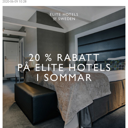
2020-06-09 10:28
KONTAKT
VÅRA LAG/TRÄNARE
NY I BK30
WIMANS MINNESFOND
DOKUMENT