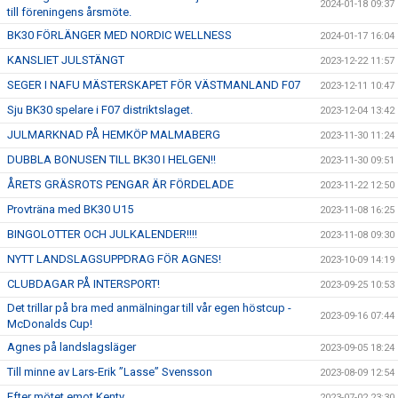
2024-01-18 09:37
till föreningens årsmöte.
BK30 FÖRLÄNGER MED NORDIC WELLNESS
2024-01-17 16:04
KANSLIET JULSTÄNGT
2023-12-22 11:57
SEGER I NAFU MÄSTERSKAPET FÖR VÄSTMANLAND F07
2023-12-11 10:47
Sju BK30 spelare i F07 distriktslaget.
2023-12-04 13:42
JULMARKNAD PÅ HEMKÖP MALMABERG
2023-11-30 11:24
DUBBLA BONUSEN TILL BK30 I HELGEN!!
2023-11-30 09:51
ÅRETS GRÄSROTS PENGAR ÄR FÖRDELADE
2023-11-22 12:50
Provträna med BK30 U15
2023-11-08 16:25
BINGOLOTTER OCH JULKALENDER!!!!
2023-11-08 09:30
NYTT LANDSLAGSUPPDRAG FÖR AGNES!
2023-10-09 14:19
CLUBDAGAR PÅ INTERSPORT!
2023-09-25 10:53
Det trillar på bra med anmälningar till vår egen höstcup -
2023-09-16 07:44
McDonalds Cup!
Agnes på landslagsläger
2023-09-05 18:24
Till minne av Lars-Erik ”Lasse” Svensson
2023-08-09 12:54
Efter mötet emot Kenty
2023-07-02 23:30