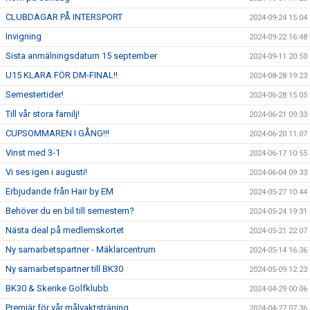
CLUBDAGAR PÅ INTERSPORT
2024-09-24 15:04
Invigning
2024-09-22 16:48
Sista anmälningsdatum 15 september
2024-09-11 20:50
U15 KLARA FÖR DM-FINAL!!
2024-08-28 19:23
Semestertider!
2024-06-28 15:05
Till vår stora familj!
2024-06-21 09:33
CUPSOMMAREN I GÅNG!!!
2024-06-20 11:07
Vinst med 3-1
2024-06-17 10:55
Vi ses igen i augusti!
2024-06-04 09:33
Erbjudande från Hair by EM
2024-05-27 10:44
Behöver du en bil till semestern?
2024-05-24 19:31
Nästa deal på medlemskortet
2024-05-21 22:07
Ny samarbetspartner - Mäklarcentrum
2024-05-14 16:36
Ny samarbetspartner till BK30
2024-05-09 12:23
BK30 & Skerike Golfklubb
2024-04-29 00:06
Premiär för vår målvaktsträning
2024-04-27 07:36