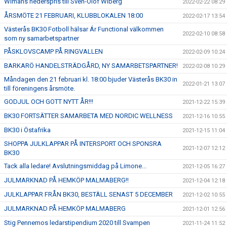
Wimans hederspris till Sven-Olof Wiberg
2022-02-22 08:29
ÅRSMÖTE 21 FEBRUARI, KLUBBLOKALEN 18:00
2022-02-17 13:54
Västerås BK30 Fotboll hälsar Ár Functional välkommen
2022-02-10 08:58
som ny samarbetspartner
PÅSKLOVSCAMP PÅ RINGVALLEN
2022-02-09 10:24
BARKARÖ HANDELSTRÄDGÅRD, NY SAMARBETSPARTNER!
2022-02-08 10:29
Måndagen den 21 februari kl. 18:00 bjuder Västerås BK30 in
2022-01-21 13:07
till föreningens årsmöte.
GODJUL OCH GOTT NYTT ÅR!!!
2021-12-22 15:39
BK30 FORTSÄTTER SAMARBETA MED NORDIC WELLNESS
2021-12-16 10:55
BK30 i Östafrika
2021-12-15 11:04
SHOPPA JULKLAPPAR PÅ INTERSPORT OCH SPONSRA
2021-12-07 12:12
BK30
Tack alla ledare! Avslutningsmiddag på Limone...
2021-12-05 16:27
JULMARKNAD PÅ HEMKÖP MALMABERG!!
2021-12-04 12:18
JULKLAPPAR FRÅN BK30, BESTÄLL SENAST 5 DECEMBER
2021-12-02 10:55
JULMARKNAD PÅ HEMKÖP MALMABERG
2021-12-01 12:56
Stig Pennemos ledarstipendium 2020 till Svampen
2021-11-24 11:52