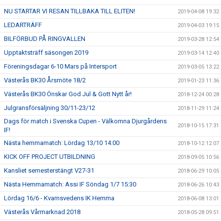
NU STARTAR VI RESAN TILLBAKA TILL ELITEN!
2019-04-08 19:32
LEDARTRÄFF
2019-04-03 19:15
BILFÖRBUD PÅ RINGVALLEN
2019-03-28 12:54
Upptaktsträff säsongen 2019
2019-03-14 12:40
Föreningsdagar 6-10 Mars på Intersport
2019-03-05 13:22
Västerås BK30 Årsmöte 18/2
2019-01-23 11:36
Västerås BK30 Önskar God Jul & Gott Nytt år!
2018-12-24 00:28
Julgransförsäljning 30/11-23/12
2018-11-29 11:24
Dags för match i Svenska Cupen - Välkomna Djurgårdens
2018-10-15 17:31
IF!
Nästa hemmamatch: Lördag 13/10 14:00
2018-10-12 12:07
KICK OFF PROJECT UTBILDNING
2018-09-05 10:56
Kansliet semesterstängt V27-31
2018-06-29 10:05
Nästa Hemmamatch: Assi IF Söndag 1/7 15:30
2018-06-26 10:43
Lördag 16/6 - Kvarnsvedens IK Hemma
2018-06-08 13:01
Västerås Vårmarknad 2018
2018-05-28 09:51