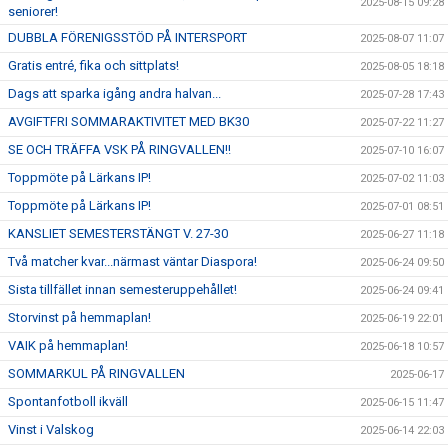
2025-08-15 09:28
seniorer!
DUBBLA FÖRENIGSSTÖD PÅ INTERSPORT
2025-08-07 11:07
Gratis entré, fika och sittplats!
2025-08-05 18:18
Dags att sparka igång andra halvan...
2025-07-28 17:43
AVGIFTFRI SOMMARAKTIVITET MED BK30
2025-07-22 11:27
SE OCH TRÄFFA VSK PÅ RINGVALLEN!!
2025-07-10 16:07
Toppmöte på Lärkans IP!
2025-07-02 11:03
Toppmöte på Lärkans IP!
2025-07-01 08:51
KANSLIET SEMESTERSTÄNGT V. 27-30
2025-06-27 11:18
Två matcher kvar...närmast väntar Diaspora!
2025-06-24 09:50
Sista tillfället innan semesteruppehållet!
2025-06-24 09:41
Storvinst på hemmaplan!
2025-06-19 22:01
VAIK på hemmaplan!
2025-06-18 10:57
SOMMARKUL PÅ RINGVALLEN
2025-06-17
Spontanfotboll ikväll
2025-06-15 11:47
Vinst i Valskog
2025-06-14 22:03