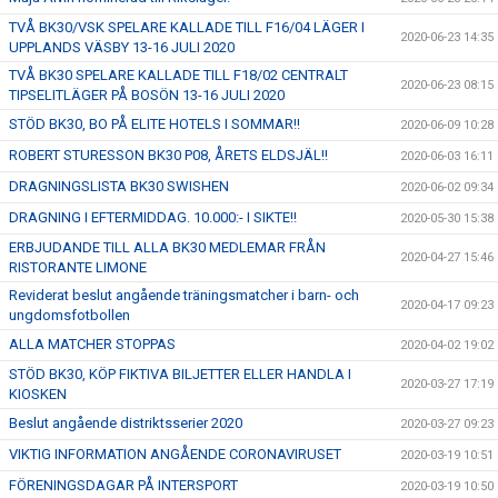
TVÅ BK30/VSK SPELARE KALLADE TILL F16/04 LÄGER I
2020-06-23 14:35
UPPLANDS VÄSBY 13-16 JULI 2020
TVÅ BK30 SPELARE KALLADE TILL F18/02 CENTRALT
2020-06-23 08:15
TIPSELITLÄGER PÅ BOSÖN 13-16 JULI 2020
STÖD BK30, BO PÅ ELITE HOTELS I SOMMAR!!
2020-06-09 10:28
ROBERT STURESSON BK30 P08, ÅRETS ELDSJÄL!!
2020-06-03 16:11
DRAGNINGSLISTA BK30 SWISHEN
2020-06-02 09:34
DRAGNING I EFTERMIDDAG. 10.000:- I SIKTE!!
2020-05-30 15:38
ERBJUDANDE TILL ALLA BK30 MEDLEMAR FRÅN
2020-04-27 15:46
RISTORANTE LIMONE
Reviderat beslut angående träningsmatcher i barn- och
2020-04-17 09:23
ungdomsfotbollen
ALLA MATCHER STOPPAS
2020-04-02 19:02
STÖD BK30, KÖP FIKTIVA BILJETTER ELLER HANDLA I
2020-03-27 17:19
KIOSKEN
Beslut angående distriktsserier 2020
2020-03-27 09:23
VIKTIG INFORMATION ANGÅENDE CORONAVIRUSET
2020-03-19 10:51
FÖRENINGSDAGAR PÅ INTERSPORT
2020-03-19 10:50