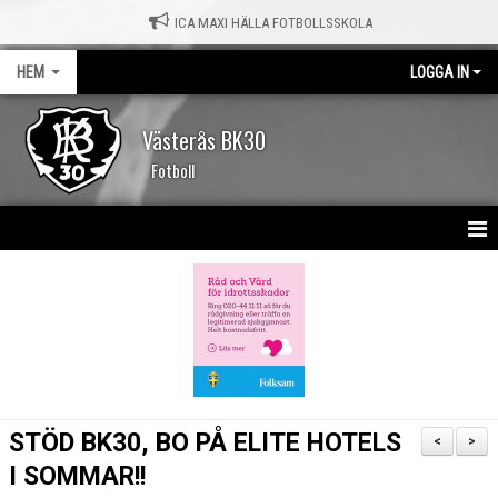
ICA MAXI HÄLLA FOTBOLLSSKOLA
HEM
LOGGA IN
Västerås BK30
Fotboll
HEM
NYHETER
KALENDER
MATCHER
STÖD BK30, BO PÅ ELITE HOTELS
<
>
OM KLUBBEN
I SOMMAR!!