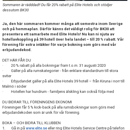
Sommaren är rädddad!! Du får 20% rabatt på Elite Hotels och stödjer
dessutom BK30
Ja, den här sommaren kommer många att semestra inom Sverige
och på hemmaplan. Därför känns det väldigt rolig för BK30 att
presentera ett samarbete med Elite Hotels! Nu kan ni njuta av
hotellavkoppling på 39 hotell över hela landet – till 20 % rabatt. Vår
förening får extra intäkter för varje bokning som görs med vår
erbjudandekod.
DET HÄR FÅR DU
· 20 % rabatt på alla bokningar fram t.o.m. 31 augusti 2020
· Gäller på alla rumskategorier - från enklare standardrum till stora
sviter
· Erbjudandet gäller på alla Elite Hotels 39 hotell – från Kiruna i norr till
Malmö i söder
· Hotellen har hundrum - familjens älskling kan också följa med
DU BIDRAR TILL FÖRENINGENS EKONOMI
Föreningen får 5 % kick-back på alla rumsbokningar som görs med
erbjudandekoden som är unik för vår förening.
BOKA – OCH BIDRA TILL KLUBBEN
1. Gå in på
www.elite.se
eller ring Elite Hotels Service Centre på telefon