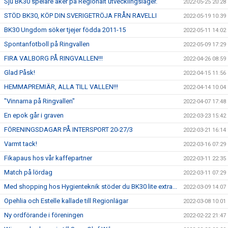
Sju BK30 spelare åker på Regionalt utvecklingsläger.
2022-05-25 20:28
STÖD BK30, KÖP DIN SVERIGETRÖJA FRÅN RAVELLI
2022-05-19 10:39
BK30 Ungdom söker tjejer födda 2011-15
2022-05-11 14:02
Spontanfotboll på Ringvallen
2022-05-09 17:29
FIRA VALBORG PÅ RINGVALLEN!!!
2022-04-26 08:59
Glad Påsk!
2022-04-15 11:56
HEMMAPREMIÄR, ALLA TILL VALLEN!!!
2022-04-14 10:04
"Vinnarna på Ringvallen"
2022-04-07 17:48
En epok går i graven
2022-03-23 15:42
FÖRENINGSDAGAR PÅ INTERSPORT 20-27/3
2022-03-21 16:14
Varmt tack!
2022-03-16 07:29
Fikapaus hos vår kaffepartner
2022-03-11 22:35
Match på lördag
2022-03-11 07:29
Med shopping hos Hygienteknik stöder du BK30 lite extra...
2022-03-09 14:07
Opehlia och Estelle kallade till Regionlägar
2022-03-08 10:01
Ny ordförande i föreningen
2022-02-22 21:47