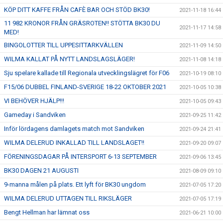
KÖP DITT KAFFE FRÅN CAFÈ BAR OCH STÖD BK30!
2021-11-18 16:44
11 982 KRONOR FRÅN GRÄSROTEN!! STÖTTA BK30 DU
2021-11-17 14:58
MED!
BINGOLOTTER TILL UPPESITTARKVÄLLEN
2021-11-09 14:50
WILMA KALLAT PÅ NYTT LANDSLAGSLÄGER!
2021-11-08 14:18
Sju spelare kallade till Regionala utvecklingslägret för F06
2021-10-19 08:10
F15/06 DUBBEL FINLAND-SVERIGE 18-22 OKTOBER 2021
2021-10-05 10:38
VI BEHÖVER HJÄLP!!!
2021-10-05 09:43
Gameday i Sandviken
2021-09-25 11:42
Inför lördagens damlagets match mot Sandviken
2021-09-24 21:41
WILMA DELERUD INKALLAD TILL LANDSLAGET!!
2021-09-20 09:07
FÖRENINGSDAGAR PÅ INTERSPORT 6-13 SEPTEMBER
2021-09-06 13:45
BK30 DAGEN 21 AUGUSTI
2021-08-09 09:10
9-manna målen på plats. Ett lyft för BK30 ungdom
2021-07-05 17:20
WILMA DELERUD UTTAGEN TILL RIKSLÄGER
2021-07-05 17:19
Bengt Hellman har lämnat oss
2021-06-21 10:00