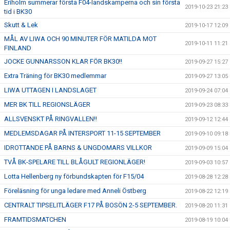
Eriholm summerar första F04-landskamperna och sin första
2019-10-23 21:23
tid i BK30
Skutt & Lek
2019-10-17 12:09
MÅL AV LIWA OCH 90 MINUTER FÖR MATILDA MOT
2019-10-11 11:21
FINLAND
JOCKE GUNNARSSON KLAR FÖR BK30!!
2019-09-27 15:27
Extra Träning för BK30 medlemmar
2019-09-27 13:05
LIWA UTTAGEN I LANDSLAGET
2019-09-24 07:04
MER BK TILL REGIONSLÄGER
2019-09-23 08:33
ALLSVENSKT PÅ RINGVALLEN!!
2019-09-12 12:44
MEDLEMSDAGAR PÅ INTERSPORT 11-15 SEPTEMBER
2019-09-10 09:18
IDROTTANDE PÅ BARNS & UNGDOMARS VILLKOR
2019-09-09 15:04
TVÅ BK-SPELARE TILL BLÅGULT REGIONLÄGER!
2019-09-03 10:57
Lotta Hellenberg ny förbundskapten för F15/04
2019-08-28 12:28
Föreläsning för unga ledare med Anneli Östberg
2019-08-22 12:19
CENTRALT TIPSELITLÄGER F17 PÅ BOSÖN 2-5 SEPTEMBER.
2019-08-20 11:31
FRAMTIDSMATCHEN
2019-08-19 10:04