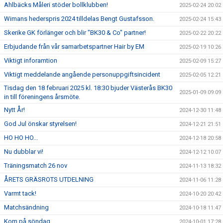
Ahlbäcks Måleri stöder bollklubben!
2025-02-24 20:02
Wimans hederspris 2024 tilldelas Bengt Gustafsson.
2025-02-24 15:43
Skerike GK förlänger och blir "BK30 & Co" partner!
2025-02-22 20:22
Erbjudande från vår samarbetspartner Hair by EM
2025-02-19 10:26
Viktigt inforamtion
2025-02-09 15:27
Viktigt meddelande angående personuppgiftsincident
2025-02-05 12:21
Tisdag den 18 februari 2025 kl. 18:30 bjuder Västerås BK30
2025-01-09 09:09
in till föreningens årsmöte.
Nytt År!
2024-12-30 11:48
God Jul önskar styrelsen!
2024-12-21 21:51
HO HO HO...
2024-12-18 20:58
Nu dubblar vi!
2024-12-12 10:07
Träningsmatch 26 nov
2024-11-13 18:32
ÅRETS GRÄSROTS UTDELNING
2024-11-06 11:28
Varmt tack!
2024-10-20 20:42
Matchsändning
2024-10-18 11:47
Kom på söndag
2024-10-01 17:28