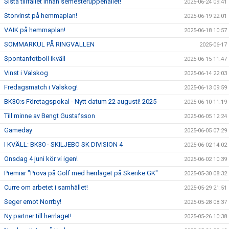
Sista tillfället innan semesteruppehållet!
2025-06-24 09:41
Storvinst på hemmaplan!
2025-06-19 22:01
VAIK på hemmaplan!
2025-06-18 10:57
SOMMARKUL PÅ RINGVALLEN
2025-06-17
Spontanfotboll ikväll
2025-06-15 11:47
Vinst i Valskog
2025-06-14 22:03
Fredagsmatch i Valskog!
2025-06-13 09:59
BK30:s Företagspokal - Nytt datum 22 augusti! 2025
2025-06-10 11:19
Till minne av Bengt Gustafsson
2025-06-05 12:24
Gameday
2025-06-05 07:29
I KVÄLL: BK30 - SKILJEBO SK DIVISION 4
2025-06-02 14:02
Onsdag 4 juni kör vi igen!
2025-06-02 10:39
Premiär "Prova på Golf med herrlaget på Skerike GK"
2025-05-30 08:32
Curre om arbetet i samhället!
2025-05-29 21:51
Seger emot Norrby!
2025-05-28 08:37
Ny partner till herrlaget!
2025-05-26 10:38