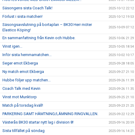
Säsongens sista Coach Talk!
2025-10-12 22:12
Förlust i sista matchen!
2025-10-12 19:53
Säsongsavslutning på bortaplan – BK30 Herr möter
2025-10-09 07:12
Elastico Köping!
En sammanfattning från Kevin och Hubbe.
2025-10-06 21:29
Vinst igen...
2025-10-05 18:54
Inför sista hemmamatchen...
2025-10-02 10:17
Seger emot Ekberga
2025-09-28 18:05
Ny match emot Ekberga
2025-09-27 21:10
Hubbe följer upp matchen...
2025-09-26 11:39
Coach Talk med Kevin
2025-09-26 11:35
Vinst mot Munktorp
2025-09-25 21:10
Match på torsdag kväll!
2025-09-23 21:25
PARKERING SAMT HÄMTNING/LÄMNING RINGVALLEN.
2025-09-22 12:29
Västerås BK30 startar nytt lag i division 8!
2025-09-16 20:59
Sista tillfället på söndag
2025-09-16 14:21