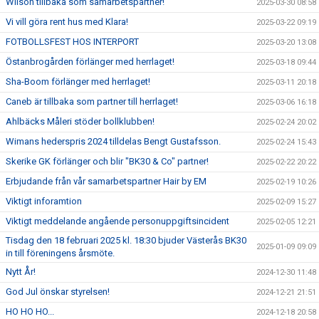
Wilson tillbaka som samarbetspartner!
2025-03-30 08:58
Vi vill göra rent hus med Klara!
2025-03-22 09:19
FOTBOLLSFEST HOS INTERPORT
2025-03-20 13:08
Östanbrogården förlänger med herrlaget!
2025-03-18 09:44
Sha-Boom förlänger med herrlaget!
2025-03-11 20:18
Caneb är tillbaka som partner till herrlaget!
2025-03-06 16:18
Ahlbäcks Måleri stöder bollklubben!
2025-02-24 20:02
Wimans hederspris 2024 tilldelas Bengt Gustafsson.
2025-02-24 15:43
Skerike GK förlänger och blir "BK30 & Co" partner!
2025-02-22 20:22
Erbjudande från vår samarbetspartner Hair by EM
2025-02-19 10:26
Viktigt inforamtion
2025-02-09 15:27
Viktigt meddelande angående personuppgiftsincident
2025-02-05 12:21
Tisdag den 18 februari 2025 kl. 18:30 bjuder Västerås BK30
2025-01-09 09:09
in till föreningens årsmöte.
Nytt År!
2024-12-30 11:48
God Jul önskar styrelsen!
2024-12-21 21:51
HO HO HO...
2024-12-18 20:58