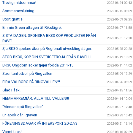
Trevlig midsommar!
2022-06-24 00:43
Sommaravslutning
2022-06-15 06:09
Stort grattis
2022-06-09 09:25
Emmie Green uttagen till Rikslägret
2022-06-07 11:58
SISTA DAGEN. SPONSRA BK30 KÖP PRODUKTER FRÅN
2022-05-31 12:10
RAVELLI
Sju BK30 spelare åker på Regionalt utvecklingsläger.
2022-05-25 20:28
STÖD BK30, KÖP DIN SVERIGETRÖJA FRÅN RAVELLI
2022-05-19 10:39
BK30 Ungdom söker tjejer födda 2011-15
2022-05-11 14:02
Spontanfotboll på Ringvallen
2022-05-09 17:29
FIRA VALBORG PÅ RINGVALLEN!!!
2022-04-26 08:59
Glad Påsk!
2022-04-15 11:56
HEMMAPREMIÄR, ALLA TILL VALLEN!!!
2022-04-14 10:04
"Vinnarna på Ringvallen"
2022-04-07 17:48
En epok går i graven
2022-03-23 15:42
FÖRENINGSDAGAR PÅ INTERSPORT 20-27/3
2022-03-21 16:14
Varmt tack!
2022-03-16 07:29