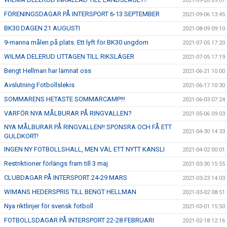
2021-09-20 09:07
FÖRENINGSDAGAR PÅ INTERSPORT 6-13 SEPTEMBER
2021-09-06 13:45
BK30 DAGEN 21 AUGUSTI
2021-08-09 09:10
9-manna målen på plats. Ett lyft för BK30 ungdom
2021-07-05 17:20
WILMA DELERUD UTTAGEN TILL RIKSLÄGER
2021-07-05 17:19
Bengt Hellman har lämnat oss
2021-06-21 10:00
Avslutning Fotbollslekis
2021-06-17 10:30
SOMMARENS HETASTE SOMMARCAMP!!!
2021-06-03 07:24
VARFÖR NYA MÅLBURAR PÅ RINGVALLEN?
2021-05-06 09:03
NYA MÅLBURAR PÅ RINGVALLEN!! SPONSRA OCH FÅ ETT
2021-04-30 14:33
GULDKORT!
INGEN NY FOTBOLLSHALL, MEN VÄL ETT NYTT KANSLI
2021-04-02 00:01
Restriktioner förlängs fram till 3 maj
2021-03-30 15:55
CLUBDAGAR PÅ INTERSPORT 24-29 MARS
2021-03-23 14:03
WIMANS HEDERSPRIS TILL BENGT HELLMAN
2021-03-02 08:51
Nya riktlinjer för svensk fotboll
2021-03-01 15:50
FOTBOLLSDAGAR PÅ INTERSPORT 22-28 FEBRUARI
2021-02-18 12:16