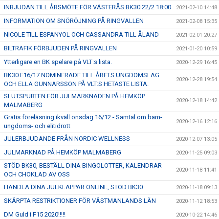
INBJUDAN TILL ÅRSMÖTE FÖR VÄSTERÅS BK30 22/2 18:00
2021-02-10 14:48
INFORMATION OM SNÖRÖJNING PÅ RINGVALLEN
2021-02-08 15:35
NICOLE TILL ESPANYOL OCH CASSANDRA TILL ÅLAND
2021-02-01 20:27
BILTRAFIK FÖRBJUDEN PÅ RINGVALLEN
2021-01-20 10:59
Ytterligare en BK spelare på VLT:s lista.
2020-12-29 16:45
BK30 F16/17 NOMINERADE TILL ÅRETS UNGDOMSLAG
2020-12-28 19:54
OCH ELLA GUNNARSSON PÅ VLT:S HETASTE LISTA.
SLUTSPURTEN FÖR JULMARKNADEN PÅ HEMKÖP
2020-12-18 14:42
MALMABERG
Gratis föreläsning ikväll onsdag 16/12 - Samtal om barn-
2020-12-16 12:16
ungdoms- och elitidrott
JULERBJUDANDE FRÅN NORDIC WELLNESS
2020-12-07 13:05
JULMARKNAD PÅ HEMKÖP MALMABERG
2020-11-25 09:03
STÖD BK30, BESTÄLL DINA BINGOLOTTER, KALENDRAR
2020-11-18 11:41
OCH CHOKLAD AV OSS
HANDLA DINA JULKLAPPAR ONLINE, STÖD BK30
2020-11-18 09:13
SKÄRPTA RESTRIKTIONER FÖR VÄSTMANLANDS LÄN
2020-11-12 18:53
DM Guld i F15 2020!!!!!
2020-10-22 14:46