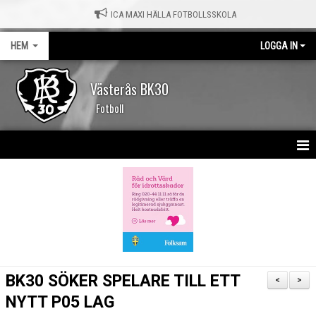
ICA MAXI HÄLLA FOTBOLLSSKOLA
HEM
LOGGA IN
Västerås BK30
Fotboll
HEM
NYHETER
KALENDER
MATCHER
BK30 SÖKER SPELARE TILL ETT
<
>
OM KLUBBEN
NYTT P05 LAG