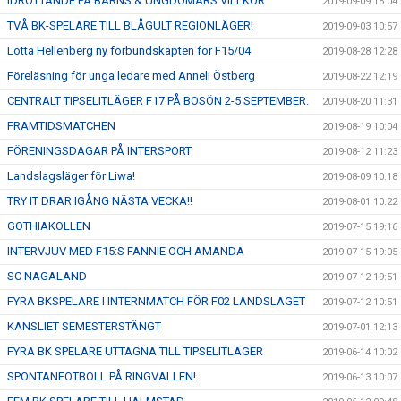
IDROTTANDE PÅ BARNS & UNGDOMARS VILLKOR
2019-09-09 15:04
TVÅ BK-SPELARE TILL BLÅGULT REGIONLÄGER!
2019-09-03 10:57
Lotta Hellenberg ny förbundskapten för F15/04
2019-08-28 12:28
Föreläsning för unga ledare med Anneli Östberg
2019-08-22 12:19
CENTRALT TIPSELITLÄGER F17 PÅ BOSÖN 2-5 SEPTEMBER.
2019-08-20 11:31
FRAMTIDSMATCHEN
2019-08-19 10:04
FÖRENINGSDAGAR PÅ INTERSPORT
2019-08-12 11:23
Landslagsläger för Liwa!
2019-08-09 10:18
TRY IT DRAR IGÅNG NÄSTA VECKA!!
2019-08-01 10:22
GOTHIAKOLLEN
2019-07-15 19:16
INTERVJUV MED F15:S FANNIE OCH AMANDA
2019-07-15 19:05
SC NAGALAND
2019-07-12 19:51
FYRA BKSPELARE I INTERNMATCH FÖR F02 LANDSLAGET
2019-07-12 10:51
KANSLIET SEMESTERSTÄNGT
2019-07-01 12:13
FYRA BK SPELARE UTTAGNA TILL TIPSELITLÄGER
2019-06-14 10:02
SPONTANFOTBOLL PÅ RINGVALLEN!
2019-06-13 10:07