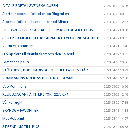
ÄLTA IF BORTA I SVENSKA CUPEN
2023-05-09 13:26
Start för spontanfotbollen på Ringvallen
2023-05-09 08:01
Spontanfotboll tillsammans med Mimer
2023-05-02 12:37
TRE BK30 TJEJER KALLADE TILL MATCHLÄGER F17/06
2023-04-22 08:58
SJU BK30 TJEJER TILL REGIONALA UTVECKLINGSLÄGRET!
2023-04-22 08:35
Varmt välkommen!
2023-04-21 17:40
Nio spelare till distriktskampen den 15 april
2023-04-07 19:05
Tom tar en paus...
2023-04-05 20:56
STÖD BK30, KÖP DIN BINGOLOTT TILL PÅSKEN HÄR
2023-04-04 13:29
SOMMARENS ROLIGASTE FOTBOLLSCAMP
2023-04-03 22:30
Cup Kommunal
2023-03-23 16:36
KLUBBDAGAR PÅ INTERSPORT 22/3-2/4
2023-03-22 12:48
Vår Farrugh!
2023-03-20 17:18
SKYHÖGA FAVORITER
2023-03-15 11:13
Möt Robban!
2023-03-14 14:27
STIPENDIUM TILL P13!!!
2023-03-14 08:33