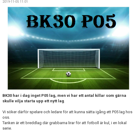
2019-11-05 11:01
KONTAKT
VÅRA LAG/TRÄNARE
NY I BK30
WIMANS MINNESFOND
DOKUMENT
BK30 har i dag inget P05 lag, men vi har ett antal killar som gärna
skulle vilja starta upp ett nytt lag
.
Vi söker därför spelare och ledare för att kunna sätta igång ett P05 lag hos
oss.
Tanken är ett breddlag där grabbarna lirar för att fotboll är kul, i en lokal
serie.