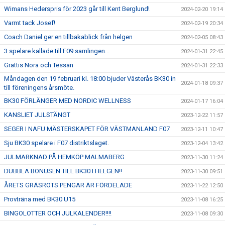
Wimans Hederspris för 2023 går till Kent Berglund!
2024-02-20 19:14
Varmt tack Josef!
2024-02-19 20:34
Coach Daniel ger en tillbakablick från helgen
2024-02-05 08:43
3 spelare kallade till F09 samlingen...
2024-01-31 22:45
Grattis Nora och Tessan
2024-01-31 22:33
Måndagen den 19 februari kl. 18:00 bjuder Västerås BK30 in
2024-01-18 09:37
till föreningens årsmöte.
BK30 FÖRLÄNGER MED NORDIC WELLNESS
2024-01-17 16:04
KANSLIET JULSTÄNGT
2023-12-22 11:57
SEGER I NAFU MÄSTERSKAPET FÖR VÄSTMANLAND F07
2023-12-11 10:47
Sju BK30 spelare i F07 distriktslaget.
2023-12-04 13:42
JULMARKNAD PÅ HEMKÖP MALMABERG
2023-11-30 11:24
DUBBLA BONUSEN TILL BK30 I HELGEN!!
2023-11-30 09:51
ÅRETS GRÄSROTS PENGAR ÄR FÖRDELADE
2023-11-22 12:50
Provträna med BK30 U15
2023-11-08 16:25
BINGOLOTTER OCH JULKALENDER!!!!
2023-11-08 09:30