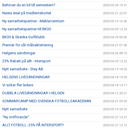
Behöver du en bil till semestern?
2024-05-24 19:31
Nästa deal på medlemskortet
2024-05-21 22:07
Ny samarbetspartner - Mäklarcentrum
2024-05-14 16:36
Ny samarbetspartner till BK30
2024-05-09 12:23
BK30 & Skerike Golfklubb
2024-04-29 00:06
Premiär för vår målvaktsträning
2024-04-27 07:36
Helgens sändningar
2024-04-26 08:10
25% Rabatt på allt - Intersport
2024-04-23 12:22
Nytt samarbete - Stey AB
2024-04-19 18:25
HELGENS LIVESÄNDNINGAR
2024-04-18 19:03
Vi söker fler ledare
2024-04-18 13:17
DUBBLA LIVESÄNDNINGAR I HELGEN
2024-04-12 20:21
SOMMARCAMP MED SVENSKA FOTBOLLSAKADEMIN
2024-03-21 09:50
Nytt samarbete
2024-03-19 20:55
"Ny ordförande"
2024-02-27 14:27
ALLT FOTBOLL -25% PÅ INTERSPORT!!
2024-02-27 12:15