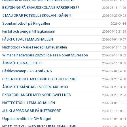
BELYSNING PÅ EMAUSSKOLANS PARKERING??
2026-05-13 11:26
5 MAJ DRAR FOTBOLLSSKOLAN I GÅNG!!!
2026-04-29 09:03
Spontanfotboll på Ringvallen
2026-04-14
Fin bil och pengar till lagkassan!
2026-04-13 21:29
PÅSKFUTSAL I EMAUSHALLEN
2026-04-04 10:07
Nattfotboll - Varje Fredag i Emaushallen
2026-02-18 11:02
Wimans hederspris 2025 tilldeleas Robert Sturesson
2026-02-18 10:52
ÅRSMÖTE IKVÄLL 18:00
2026-02-16 10:33
Påsklovscamp - 7-9 April 2026
2026-02-04 14:50
SPELA FOTBOLL MED BK30 OCH GOODSPORT
2026-01-28 14:38
ÅRSMÖTE MÅNDAG 16 FEBRUARI 18:00
2026-01-20 13:00
BK30 FÖRLÄNGER MED NORDICWELLNES
2026-01-20 12:53
NATTFOTBOLL I EMAUSHALLEN
2026-01-08 11:01
JULKLAPPSDAGAR PÅ INTERSPORT
2025-12-15 10:01
Uppstartsmöte för Div 8-laget
2025-12-04 10:04
HÖSTLOVSKUL MED BK30 I EMAUSHALLEN!!!
2025-10-21 13:26