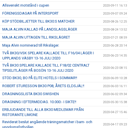
Allsvenskt motstånd i cupen
2020-09-11 16:13
FÖRENIGSDAGAR PÅ INTERSPORT
2020-09-07 09:24
KÖP STÖDBILJETTER TILL BK30:S MATCHER
2020-08-26 12:25
MAJA ALVIN KALLAD PÅ LANDSLAGSLÄGER
2020-08-24 13:52
MAJA ALVIN UTTAGEN TILL RIKSLÄGRET
2020-07-21 08:59
Maja Alvin nominerad till Riksläger.
2020-06-28 20:14
TVÅ BK30/VSK SPELARE KALLADE TILL F16/04 LÄGER I
2020-06-23 14:35
UPPLANDS VÄSBY 13-16 JULI 2020
TVÅ BK30 SPELARE KALLADE TILL F18/02 CENTRALT
2020-06-23 08:15
TIPSELITLÄGER PÅ BOSÖN 13-16 JULI 2020
STÖD BK30, BO PÅ ELITE HOTELS I SOMMAR!!
2020-06-09 10:28
ROBERT STURESSON BK30 P08, ÅRETS ELDSJÄL!!
2020-06-03 16:11
DRAGNINGSLISTA BK30 SWISHEN
2020-06-02 09:34
DRAGNING I EFTERMIDDAG. 10.000:- I SIKTE!!
2020-05-30 15:38
ERBJUDANDE TILL ALLA BK30 MEDLEMAR FRÅN
2020-04-27 15:46
RISTORANTE LIMONE
Reviderat beslut angående träningsmatcher i barn- och
2020-04-17 09:23
ungdomsfotbollen