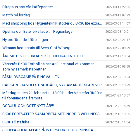
Fikapaus hos vår kaffepartner
2022-03-11 22:35
Match på lördag
2022-03-11 07:29
Med shopping hos Hygienteknik stöder du BK30 lite extra...
2022-03-09 14:07
Opehlia och Estelle kallade till Regionlägar
2022-03-08 10:01
Ny ordförande i föreningen
2022-02-22 21:47
Wimans hederspris till Sven-Olof Wiberg
2022-02-22 08:29
ÅRSMÖTE 21 FEBRUARI, KLUBBLOKALEN 18:00
2022-02-17 13:54
Västerås BK30 Fotboll hälsar Ár Functional välkommen
2022-02-10 08:58
som ny samarbetspartner
PÅSKLOVSCAMP PÅ RINGVALLEN
2022-02-09 10:24
BARKARÖ HANDELSTRÄDGÅRD, NY SAMARBETSPARTNER!
2022-02-08 10:29
Måndagen den 21 februari kl. 18:00 bjuder Västerås BK30 in
2022-01-21 13:07
till föreningens årsmöte.
GODJUL OCH GOTT NYTT ÅR!!!
2021-12-22 15:39
BK30 FORTSÄTTER SAMARBETA MED NORDIC WELLNESS
2021-12-16 10:55
BK30 i Östafrika
2021-12-15 11:04
SHOPPA JULKLAPPAR PÅ INTERSPORT OCH SPONSRA