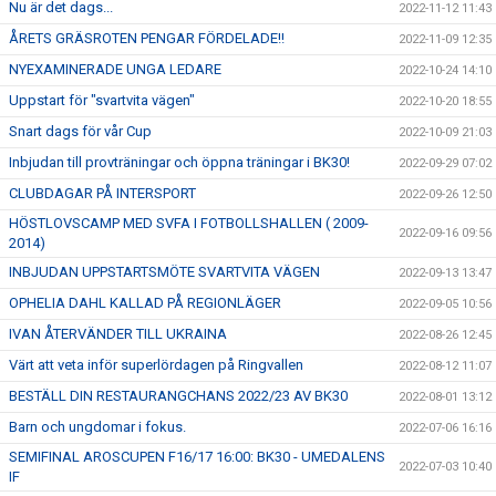
Nu är det dags...
2022-11-12 11:43
ÅRETS GRÄSROTEN PENGAR FÖRDELADE!!
2022-11-09 12:35
NYEXAMINERADE UNGA LEDARE
2022-10-24 14:10
Uppstart för "svartvita vägen"
2022-10-20 18:55
Snart dags för vår Cup
2022-10-09 21:03
Inbjudan till provträningar och öppna träningar i BK30!
2022-09-29 07:02
CLUBDAGAR PÅ INTERSPORT
2022-09-26 12:50
HÖSTLOVSCAMP MED SVFA I FOTBOLLSHALLEN ( 2009-
2022-09-16 09:56
2014)
INBJUDAN UPPSTARTSMÖTE SVARTVITA VÄGEN
2022-09-13 13:47
OPHELIA DAHL KALLAD PÅ REGIONLÄGER
2022-09-05 10:56
IVAN ÅTERVÄNDER TILL UKRAINA
2022-08-26 12:45
Värt att veta inför superlördagen på Ringvallen
2022-08-12 11:07
BESTÄLL DIN RESTAURANGCHANS 2022/23 AV BK30
2022-08-01 13:12
Barn och ungdomar i fokus.
2022-07-06 16:16
SEMIFINAL AROSCUPEN F16/17 16:00: BK30 - UMEDALENS
2022-07-03 10:40
IF