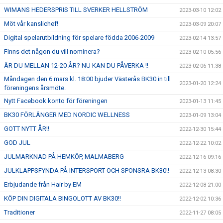
WIMANS HEDERSPRIS TILL SVERKER HELLSTRÖM
2023-03-10 12:02
Möt vår kanslichef!
2023-03-09 20:07
Digital spelarutbildning för spelare födda 2006-2009
2023-02-14 13:57
Finns det någon du vill nominera?
2023-02-10 05:56
ÄR DU MELLAN 12-20 ÅR? NU KAN DU PÅVERKA !!
2023-02-06 11:38
Måndagen den 6 mars kl. 18:00 bjuder Västerås BK30 in till
2023-01-20 12:24
föreningens årsmöte.
Nytt Facebook konto för föreningen
2023-01-13 11:45
BK30 FÖRLÄNGER MED NORDIC WELLNESS
2023-01-09 13:04
GOTT NYTT ÅR!!
2022-12-30 15:44
GOD JUL
2022-12-22 10:02
JULMARKNAD PÅ HEMKÖP, MALMABERG
2022-12-16 09:16
JULKLAPPSFYNDA PÅ INTERSPORT OCH SPONSRA BK30!!
2022-12-13 08:30
Erbjudande från Hair by EM
2022-12-08 21:00
KÖP DIN DIGITALA BINGOLOTT AV BK30!!
2022-12-02 10:36
Traditioner
2022-11-27 08:05