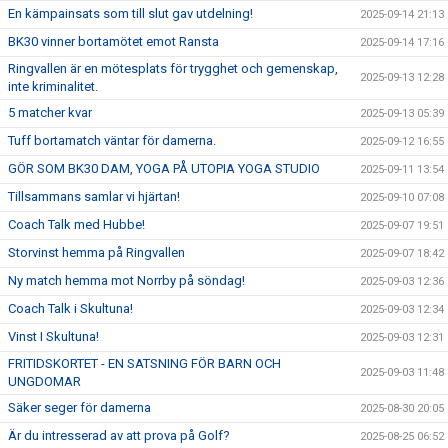
En kämpainsats som till slut gav utdelning!
2025-09-14 21:13
BK30 vinner bortamötet emot Ransta
2025-09-14 17:16
Ringvallen är en mötesplats för trygghet och gemenskap,
2025-09-13 12:28
inte kriminalitet.
5 matcher kvar
2025-09-13 05:39
Tuff bortamatch väntar för damerna.
2025-09-12 16:55
GÖR SOM BK30 DAM, YOGA PÅ UTOPIA YOGA STUDIO
2025-09-11 13:54
Tillsammans samlar vi hjärtan!
2025-09-10 07:08
Coach Talk med Hubbe!
2025-09-07 19:51
Storvinst hemma på Ringvallen
2025-09-07 18:42
Ny match hemma mot Norrby på söndag!
2025-09-03 12:36
Coach Talk i Skultuna!
2025-09-03 12:34
Vinst I Skultuna!
2025-09-03 12:31
FRITIDSKORTET - EN SATSNING FÖR BARN OCH
2025-09-03 11:48
UNGDOMAR
Säker seger för damerna
2025-08-30 20:05
Är du intresserad av att prova på Golf?
2025-08-25 06:52