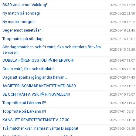
BK30 vinst emot Valskog!
2025-08-24 18:59
Ny match på söndag!
2025-08-22 21:30
Ny match imorgon!
2025-08-20 13:12
Seger emot serietvåan!
2025-08-18 21:45
Toppmatch på söndag!
2025-08-16 10:07
Söndagsmatchen och fri entré, fika och sittplats för våra
2025-08-15 09:28
seniorer!
DUBBLA FÖRENIGSSTÖD PÅ INTERSPORT
2025-08-07 11:07
Gratis entré, fika och sittplats!
2025-08-05 18:18
Dags att sparka igång andra halvan...
2025-07-28 17:43
AVGIFTFRI SOMMARAKTIVITET MED BK30
2025-07-22 11:27
SE OCH TRÄFFA VSK PÅ RINGVALLEN!!
2025-07-10 16:07
Toppmöte på Lärkans IP!
2025-07-02 11:03
Toppmöte på Lärkans IP!
2025-07-01 08:51
KANSLIET SEMESTERSTÄNGT V. 27-30
2025-06-27 11:18
Två matcher kvar...närmast väntar Diaspora!
2025-06-24 09:50