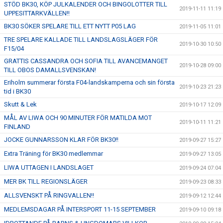
STÖD BK30, KÖP JULKALENDER OCH BINGOLOTTER TILL
2019-11-11 11:19
UPPESITTARKVÄLLEN!!
BK30 SÖKER SPELARE TILL ETT NYTT P05 LAG
2019-11-05 11:01
TRE SPELARE KALLADE TILL LANDSLAGSLÄGER FÖR
2019-10-30 10:50
F15/04
GRATTIS CASSANDRA OCH SOFIA TILL AVANCEMANGET
2019-10-28 09:00
TILL OBOS DAMALLSVENSKAN!
Eriholm summerar första F04-landskamperna och sin första
2019-10-23 21:23
tid i BK30
Skutt & Lek
2019-10-17 12:09
MÅL AV LIWA OCH 90 MINUTER FÖR MATILDA MOT
2019-10-11 11:21
FINLAND
JOCKE GUNNARSSON KLAR FÖR BK30!!
2019-09-27 15:27
Extra Träning för BK30 medlemmar
2019-09-27 13:05
LIWA UTTAGEN I LANDSLAGET
2019-09-24 07:04
MER BK TILL REGIONSLÄGER
2019-09-23 08:33
ALLSVENSKT PÅ RINGVALLEN!!
2019-09-12 12:44
MEDLEMSDAGAR PÅ INTERSPORT 11-15 SEPTEMBER
2019-09-10 09:18