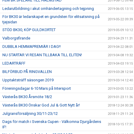
FEM BK SPELARE TILL HALMSTAD
2019-06-12 09:48
Ledarutbildning i akut omhändertagning och tejpning
2019-06-05 13:15
För BK30 är ledarskapet en grundsten för elitsatsning på
2019-05-22 09:39
tjejsidan
STÖD BK30, KÖP GULDKORTET
2019-05-09 10:12
Valborgsfirande
2019-04-29 11:31
DUBBLA HEMMAPREMIÄR I DAG!!
2019-04-22 08:01
NU STARTAR VI RESAN TILLBAKA TILL ELITEN!
2019-04-08 19:32
LEDARTRÄFF
2019-04-03 19:15
BILFÖRBUD PÅ RINGVALLEN
2019-03-28 12:54
Upptaktsträff säsongen 2019
2019-03-14 12:40
Föreningsdagar 6-10 Mars på Intersport
2019-03-05 13:22
Västerås BK30 Årsmöte 18/2
2019-01-23 11:36
Västerås BK30 Önskar God Jul & Gott Nytt år!
2018-12-24 00:28
Julgransförsäljning 30/11-23/12
2018-11-29 11:24
Dags för match i Svenska Cupen - Välkomna Djurgårdens
2018-10-15 17:31
IF!