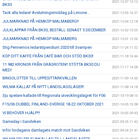
2021-12-07 12:12
BK30
Tack alla ledare! Avslutningsmiddag på Limone...
2021-12-05 16:27
JULMARKNAD PÅ HEMKÖP MALMABERG!!
2021-12-04 12:18
JULKLAPPAR FRÅN BK30, BESTÄLL SENAST 5 DECEMBER
2021-12-02 10:55
JULMARKNAD PÅ HEMKÖP MALMABERG
2021-12-01 12:56
Stig Pennemos ledarstipendium 2020 till Svampen
2021-11-24 11:52
KÖP DITT KAFFE FRÅN CAFÈ BAR OCH STÖD BK30!
2021-11-18 16:44
11 982 KRONOR FRÅN GRÄSROTEN!! STÖTTA BK30 DU
2021-11-17 14:58
MED!
BINGOLOTTER TILL UPPESITTARKVÄLLEN
2021-11-09 14:50
WILMA KALLAT PÅ NYTT LANDSLAGSLÄGER!
2021-11-08 14:18
Sju spelare kallade till Regionala utvecklingslägret för F06
2021-10-19 08:10
F15/06 DUBBEL FINLAND-SVERIGE 18-22 OKTOBER 2021
2021-10-05 10:38
VI BEHÖVER HJÄLP!!!
2021-10-05 09:43
Gameday i Sandviken
2021-09-25 11:42
Inför lördagens damlagets match mot Sandviken
2021-09-24 21:41
WILMA DELERUD INKALLAD TILL LANDSLAGET!!