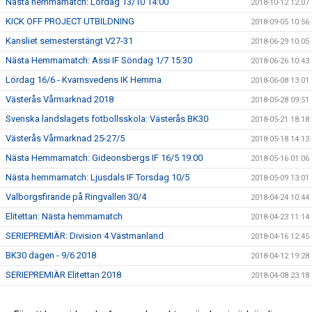
Nästa hemmamatch: Lördag 13/10 14:00
2018-10-12 12:07
KICK OFF PROJECT UTBILDNING
2018-09-05 10:56
Kansliet semesterstängt V27-31
2018-06-29 10:05
Nästa Hemmamatch: Assi IF Söndag 1/7 15:30
2018-06-26 10:43
Lördag 16/6 - Kvarnsvedens IK Hemma
2018-06-08 13:01
Västerås Vårmarknad 2018
2018-05-28 09:51
Svenska landslagets fotbollsskola: Västerås BK30
2018-05-21 18:18
Västerås Vårmarknad 25-27/5
2018-05-18 14:13
Nästa Hemmamatch: Gideonsbergs IF 16/5 19:00
2018-05-16 01:06
Nästa hemmamatch: Ljusdals IF Torsdag 10/5
2018-05-09 13:01
Valborgsfirande på Ringvallen 30/4
2018-04-24 10:44
Elitettan: Nästa hemmamatch
2018-04-23 11:14
SERIEPREMIÄR: Division 4 Västmanland
2018-04-16 12:45
BK30 dagen - 9/6 2018
2018-04-12 19:28
SERIEPREMIÄR Elitettan 2018
2018-04-08 23:18
Fotbollslekis 2018!
2018-04-08 16:35