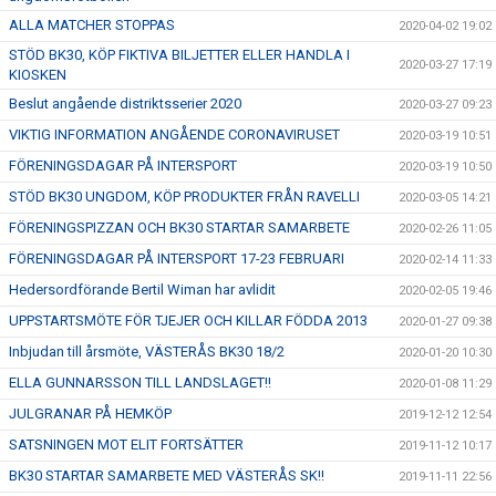
ALLA MATCHER STOPPAS
2020-04-02 19:02
STÖD BK30, KÖP FIKTIVA BILJETTER ELLER HANDLA I
2020-03-27 17:19
KIOSKEN
Beslut angående distriktsserier 2020
2020-03-27 09:23
VIKTIG INFORMATION ANGÅENDE CORONAVIRUSET
2020-03-19 10:51
FÖRENINGSDAGAR PÅ INTERSPORT
2020-03-19 10:50
STÖD BK30 UNGDOM, KÖP PRODUKTER FRÅN RAVELLI
2020-03-05 14:21
FÖRENINGSPIZZAN OCH BK30 STARTAR SAMARBETE
2020-02-26 11:05
FÖRENINGSDAGAR PÅ INTERSPORT 17-23 FEBRUARI
2020-02-14 11:33
Hedersordförande Bertil Wiman har avlidit
2020-02-05 19:46
UPPSTARTSMÖTE FÖR TJEJER OCH KILLAR FÖDDA 2013
2020-01-27 09:38
Inbjudan till årsmöte, VÄSTERÅS BK30 18/2
2020-01-20 10:30
ELLA GUNNARSSON TILL LANDSLAGET!!
2020-01-08 11:29
JULGRANAR PÅ HEMKÖP
2019-12-12 12:54
SATSNINGEN MOT ELIT FORTSÄTTER
2019-11-12 10:17
BK30 STARTAR SAMARBETE MED VÄSTERÅS SK!!
2019-11-11 22:56