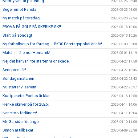
Norrby väntar på tisdag
2025-05-26 08:40
Seger emot Ransta
2025-05-23 08:00
Ny match på torsdag!
2025-05-20 22:34
PROVA PÅ GOLF PÅ SKERIKE GK!!
2025-05-15 10:06
Start på söndag!
2025-05-13 10:26
Ny fotbollscup för företag – BK30 Företagspokal är här!
2025-05-03 09:00
Match nr. 2 emot Hornafrik!
2025-05-01 11:19
Nej det här var inte starten vi önskade!
2025-04-27 17:58
Seriepremiär!
2025-04-27 10:45
Söndagsmatchen
2025-04-22 23:43
Nu startar vi serien!
2025-04-22 23:37
Kraftpaketet Pontus är klar!
2025-04-15 12:50
Henke skriver på för 2025!
2025-04-14 14:06
Ivancitoo förlänger!
2025-04-11 15:04
Mr. Garside förlänger...
2025-04-10 11:08
Simon är tillbaka!
2025-04-09 23:30