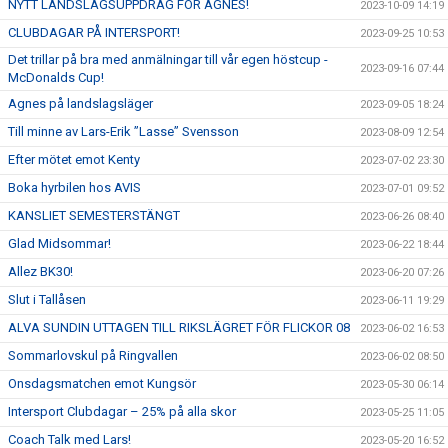
NYTT LANDSLAGSUPPDRAG FÖR AGNES!
2023-10-09 14:19
CLUBDAGAR PÅ INTERSPORT!
2023-09-25 10:53
Det trillar på bra med anmälningar till vår egen höstcup -
2023-09-16 07:44
McDonalds Cup!
Agnes på landslagsläger
2023-09-05 18:24
Till minne av Lars-Erik ”Lasse” Svensson
2023-08-09 12:54
Efter mötet emot Kenty
2023-07-02 23:30
Boka hyrbilen hos AVIS
2023-07-01 09:52
KANSLIET SEMESTERSTÄNGT
2023-06-26 08:40
Glad Midsommar!
2023-06-22 18:44
Allez BK30!
2023-06-20 07:26
Slut i Tallåsen
2023-06-11 19:29
ALVA SUNDIN UTTAGEN TILL RIKSLÄGRET FÖR FLICKOR 08
2023-06-02 16:53
Sommarlovskul på Ringvallen
2023-06-02 08:50
Onsdagsmatchen emot Kungsör
2023-05-30 06:14
Intersport Clubdagar – 25% på alla skor
2023-05-25 11:05
Coach Talk med Lars!
2023-05-20 16:52