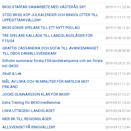
BK30 STARTAR SAMARBETE MED VÄSTERÅS SK!!
2019-11-11 22:56
STÖD BK30, KÖP JULKALENDER OCH BINGOLOTTER TILL
2019-11-11 11:19
UPPESITTARKVÄLLEN!!
BK30 SÖKER SPELARE TILL ETT NYTT P05 LAG
2019-11-05 11:01
TRE SPELARE KALLADE TILL LANDSLAGSLÄGER FÖR
2019-10-30 10:50
F15/04
GRATTIS CASSANDRA OCH SOFIA TILL AVANCEMANGET
2019-10-28 09:00
TILL OBOS DAMALLSVENSKAN!
Eriholm summerar första F04-landskamperna och sin första
2019-10-23 21:23
tid i BK30
Skutt & Lek
2019-10-17 12:09
MÅL AV LIWA OCH 90 MINUTER FÖR MATILDA MOT
2019-10-11 11:21
FINLAND
JOCKE GUNNARSSON KLAR FÖR BK30!!
2019-09-27 15:27
Extra Träning för BK30 medlemmar
2019-09-27 13:05
LIWA UTTAGEN I LANDSLAGET
2019-09-24 07:04
MER BK TILL REGIONSLÄGER
2019-09-23 08:33
ALLSVENSKT PÅ RINGVALLEN!!
2019-09-12 12:44