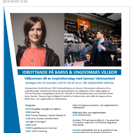
2019-09-09 15:04
KONTAKT
VÅRA LAG/TRÄNARE
NY I BK30
WIMANS MINNESFOND
DOKUMENT