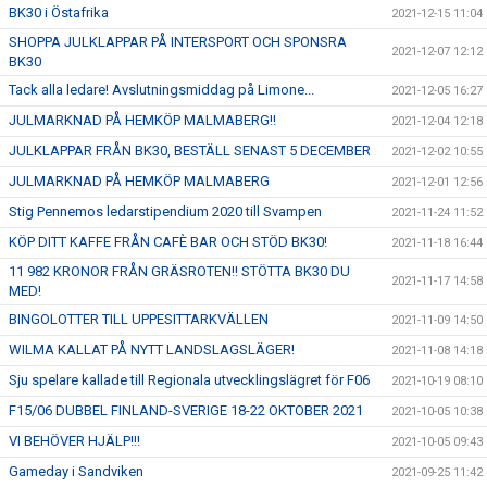
BK30 i Östafrika
2021-12-15 11:04
SHOPPA JULKLAPPAR PÅ INTERSPORT OCH SPONSRA
2021-12-07 12:12
BK30
Tack alla ledare! Avslutningsmiddag på Limone...
2021-12-05 16:27
JULMARKNAD PÅ HEMKÖP MALMABERG!!
2021-12-04 12:18
JULKLAPPAR FRÅN BK30, BESTÄLL SENAST 5 DECEMBER
2021-12-02 10:55
JULMARKNAD PÅ HEMKÖP MALMABERG
2021-12-01 12:56
Stig Pennemos ledarstipendium 2020 till Svampen
2021-11-24 11:52
KÖP DITT KAFFE FRÅN CAFÈ BAR OCH STÖD BK30!
2021-11-18 16:44
11 982 KRONOR FRÅN GRÄSROTEN!! STÖTTA BK30 DU
2021-11-17 14:58
MED!
BINGOLOTTER TILL UPPESITTARKVÄLLEN
2021-11-09 14:50
WILMA KALLAT PÅ NYTT LANDSLAGSLÄGER!
2021-11-08 14:18
Sju spelare kallade till Regionala utvecklingslägret för F06
2021-10-19 08:10
F15/06 DUBBEL FINLAND-SVERIGE 18-22 OKTOBER 2021
2021-10-05 10:38
VI BEHÖVER HJÄLP!!!
2021-10-05 09:43
Gameday i Sandviken
2021-09-25 11:42