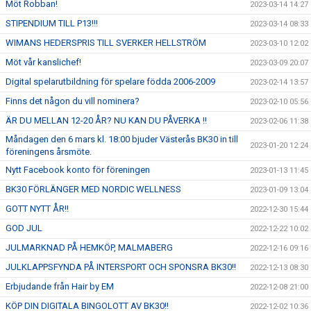
Möt Robban!
2023-03-14 14:27
STIPENDIUM TILL P13!!!
2023-03-14 08:33
WIMANS HEDERSPRIS TILL SVERKER HELLSTRÖM
2023-03-10 12:02
Möt vår kanslichef!
2023-03-09 20:07
Digital spelarutbildning för spelare födda 2006-2009
2023-02-14 13:57
Finns det någon du vill nominera?
2023-02-10 05:56
ÄR DU MELLAN 12-20 ÅR? NU KAN DU PÅVERKA !!
2023-02-06 11:38
Måndagen den 6 mars kl. 18:00 bjuder Västerås BK30 in till
2023-01-20 12:24
föreningens årsmöte.
Nytt Facebook konto för föreningen
2023-01-13 11:45
BK30 FÖRLÄNGER MED NORDIC WELLNESS
2023-01-09 13:04
GOTT NYTT ÅR!!
2022-12-30 15:44
GOD JUL
2022-12-22 10:02
JULMARKNAD PÅ HEMKÖP, MALMABERG
2022-12-16 09:16
JULKLAPPSFYNDA PÅ INTERSPORT OCH SPONSRA BK30!!
2022-12-13 08:30
Erbjudande från Hair by EM
2022-12-08 21:00
KÖP DIN DIGITALA BINGOLOTT AV BK30!!
2022-12-02 10:36