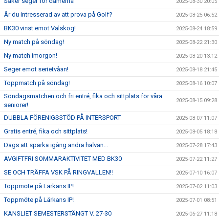
Säker seger för damerna
2025-08-30 20:05
Är du intresserad av att prova på Golf?
2025-08-25 06:52
BK30 vinst emot Valskog!
2025-08-24 18:59
Ny match på söndag!
2025-08-22 21:30
Ny match imorgon!
2025-08-20 13:12
Seger emot serietvåan!
2025-08-18 21:45
Toppmatch på söndag!
2025-08-16 10:07
Söndagsmatchen och fri entré, fika och sittplats för våra
2025-08-15 09:28
seniorer!
DUBBLA FÖRENIGSSTÖD PÅ INTERSPORT
2025-08-07 11:07
Gratis entré, fika och sittplats!
2025-08-05 18:18
Dags att sparka igång andra halvan...
2025-07-28 17:43
AVGIFTFRI SOMMARAKTIVITET MED BK30
2025-07-22 11:27
SE OCH TRÄFFA VSK PÅ RINGVALLEN!!
2025-07-10 16:07
Toppmöte på Lärkans IP!
2025-07-02 11:03
Toppmöte på Lärkans IP!
2025-07-01 08:51
KANSLIET SEMESTERSTÄNGT V. 27-30
2025-06-27 11:18