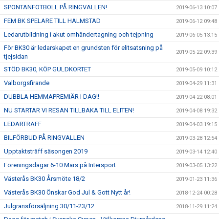
SPONTANFOTBOLL PÅ RINGVALLEN!
2019-06-13 10:07
FEM BK SPELARE TILL HALMSTAD
2019-06-12 09:48
Ledarutbildning i akut omhändertagning och tejpning
2019-06-05 13:15
För BK30 är ledarskapet en grundsten för elitsatsning på
2019-05-22 09:39
tjejsidan
STÖD BK30, KÖP GULDKORTET
2019-05-09 10:12
Valborgsfirande
2019-04-29 11:31
DUBBLA HEMMAPREMIÄR I DAG!!
2019-04-22 08:01
NU STARTAR VI RESAN TILLBAKA TILL ELITEN!
2019-04-08 19:32
LEDARTRÄFF
2019-04-03 19:15
BILFÖRBUD PÅ RINGVALLEN
2019-03-28 12:54
Upptaktsträff säsongen 2019
2019-03-14 12:40
Föreningsdagar 6-10 Mars på Intersport
2019-03-05 13:22
Västerås BK30 Årsmöte 18/2
2019-01-23 11:36
Västerås BK30 Önskar God Jul & Gott Nytt år!
2018-12-24 00:28
Julgransförsäljning 30/11-23/12
2018-11-29 11:24