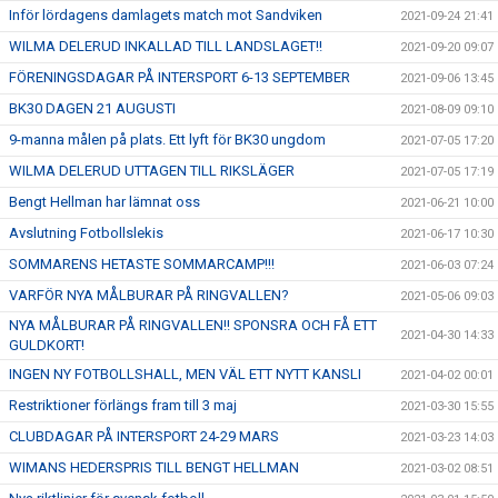
Inför lördagens damlagets match mot Sandviken
2021-09-24 21:41
WILMA DELERUD INKALLAD TILL LANDSLAGET!!
2021-09-20 09:07
FÖRENINGSDAGAR PÅ INTERSPORT 6-13 SEPTEMBER
2021-09-06 13:45
BK30 DAGEN 21 AUGUSTI
2021-08-09 09:10
9-manna målen på plats. Ett lyft för BK30 ungdom
2021-07-05 17:20
WILMA DELERUD UTTAGEN TILL RIKSLÄGER
2021-07-05 17:19
Bengt Hellman har lämnat oss
2021-06-21 10:00
Avslutning Fotbollslekis
2021-06-17 10:30
SOMMARENS HETASTE SOMMARCAMP!!!
2021-06-03 07:24
VARFÖR NYA MÅLBURAR PÅ RINGVALLEN?
2021-05-06 09:03
NYA MÅLBURAR PÅ RINGVALLEN!! SPONSRA OCH FÅ ETT
2021-04-30 14:33
GULDKORT!
INGEN NY FOTBOLLSHALL, MEN VÄL ETT NYTT KANSLI
2021-04-02 00:01
Restriktioner förlängs fram till 3 maj
2021-03-30 15:55
CLUBDAGAR PÅ INTERSPORT 24-29 MARS
2021-03-23 14:03
WIMANS HEDERSPRIS TILL BENGT HELLMAN
2021-03-02 08:51