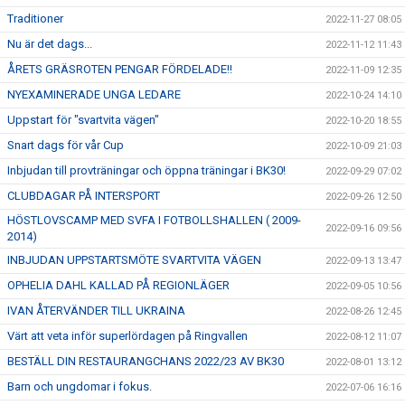
Traditioner
2022-11-27 08:05
Nu är det dags...
2022-11-12 11:43
ÅRETS GRÄSROTEN PENGAR FÖRDELADE!!
2022-11-09 12:35
NYEXAMINERADE UNGA LEDARE
2022-10-24 14:10
Uppstart för "svartvita vägen"
2022-10-20 18:55
Snart dags för vår Cup
2022-10-09 21:03
Inbjudan till provträningar och öppna träningar i BK30!
2022-09-29 07:02
CLUBDAGAR PÅ INTERSPORT
2022-09-26 12:50
HÖSTLOVSCAMP MED SVFA I FOTBOLLSHALLEN ( 2009-
2022-09-16 09:56
2014)
INBJUDAN UPPSTARTSMÖTE SVARTVITA VÄGEN
2022-09-13 13:47
OPHELIA DAHL KALLAD PÅ REGIONLÄGER
2022-09-05 10:56
IVAN ÅTERVÄNDER TILL UKRAINA
2022-08-26 12:45
Värt att veta inför superlördagen på Ringvallen
2022-08-12 11:07
BESTÄLL DIN RESTAURANGCHANS 2022/23 AV BK30
2022-08-01 13:12
Barn och ungdomar i fokus.
2022-07-06 16:16