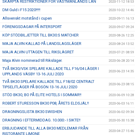
SKÄRPTA RESTRIKTIONER FÖR VÄSTMANLANDS LÄN
2020-11-12 18:53
DM Guld i F15 2020!!!!!
2020-10-22 14:46
Allsvenskt motstånd i cupen
2020-09-11 16:13
FÖRENIGSDAGAR PÅ INTERSPORT
2020-09-07 09:24
KÖP STÖDBILJETTER TILL BK30:S MATCHER
2020-08-26 12:25
MAJA ALVIN KALLAD PÅ LANDSLAGSLÄGER
2020-08-24 13:52
MAJA ALVIN UTTAGEN TILL RIKSLÄGRET
2020-07-21 08:59
Maja Alvin nominerad till Riksläger.
2020-06-28 20:14
TVÅ BK30/VSK SPELARE KALLADE TILL F16/04 LÄGER I
2020-06-23 14:35
UPPLANDS VÄSBY 13-16 JULI 2020
TVÅ BK30 SPELARE KALLADE TILL F18/02 CENTRALT
2020-06-23 08:15
TIPSELITLÄGER PÅ BOSÖN 13-16 JULI 2020
STÖD BK30, BO PÅ ELITE HOTELS I SOMMAR!!
2020-06-09 10:28
ROBERT STURESSON BK30 P08, ÅRETS ELDSJÄL!!
2020-06-03 16:11
DRAGNINGSLISTA BK30 SWISHEN
2020-06-02 09:34
DRAGNING I EFTERMIDDAG. 10.000:- I SIKTE!!
2020-05-30 15:38
ERBJUDANDE TILL ALLA BK30 MEDLEMAR FRÅN
2020-04-27 15:46
RISTORANTE LIMONE