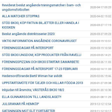
Reviderat beslut angående träningsmatcher i barn- och
2020-04-17 09:23
ungdomsfotbollen
ALLA MATCHER STOPPAS
2020-04-02 19:02
STÖD BK30, KÖP FIKTIVA BILJETTER ELLER HANDLA I
2020-03-27 17:19
KIOSKEN
Beslut angående distriktsserier 2020
2020-03-27 09:23
VIKTIG INFORMATION ANGÅENDE CORONAVIRUSET
2020-03-19 10:51
FÖRENINGSDAGAR PÅ INTERSPORT
2020-03-19 10:50
STÖD BK30 UNGDOM, KÖP PRODUKTER FRÅN RAVELLI
2020-03-05 14:21
FÖRENINGSPIZZAN OCH BK30 STARTAR SAMARBETE
2020-02-26 11:05
FÖRENINGSDAGAR PÅ INTERSPORT 17-23 FEBRUARI
2020-02-14 11:33
Hedersordförande Bertil Wiman har avlidit
2020-02-05 19:46
UPPSTARTSMÖTE FÖR TJEJER OCH KILLAR FÖDDA 2013
2020-01-27 09:38
Inbjudan till årsmöte, VÄSTERÅS BK30 18/2
2020-01-20 10:30
ELLA GUNNARSSON TILL LANDSLAGET!!
2020-01-08 11:29
JULGRANAR PÅ HEMKÖP
2019-12-12 12:54
SATSNINGEN MOT ELIT FORTSÄTTER
2019-11-12 10:17