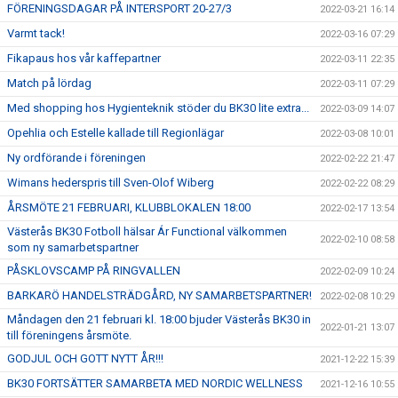
FÖRENINGSDAGAR PÅ INTERSPORT 20-27/3
2022-03-21 16:14
Varmt tack!
2022-03-16 07:29
Fikapaus hos vår kaffepartner
2022-03-11 22:35
Match på lördag
2022-03-11 07:29
Med shopping hos Hygienteknik stöder du BK30 lite extra...
2022-03-09 14:07
Opehlia och Estelle kallade till Regionlägar
2022-03-08 10:01
Ny ordförande i föreningen
2022-02-22 21:47
Wimans hederspris till Sven-Olof Wiberg
2022-02-22 08:29
ÅRSMÖTE 21 FEBRUARI, KLUBBLOKALEN 18:00
2022-02-17 13:54
Västerås BK30 Fotboll hälsar Ár Functional välkommen
2022-02-10 08:58
som ny samarbetspartner
PÅSKLOVSCAMP PÅ RINGVALLEN
2022-02-09 10:24
BARKARÖ HANDELSTRÄDGÅRD, NY SAMARBETSPARTNER!
2022-02-08 10:29
Måndagen den 21 februari kl. 18:00 bjuder Västerås BK30 in
2022-01-21 13:07
till föreningens årsmöte.
GODJUL OCH GOTT NYTT ÅR!!!
2021-12-22 15:39
BK30 FORTSÄTTER SAMARBETA MED NORDIC WELLNESS
2021-12-16 10:55