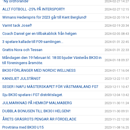
"Ny ordförande"
2024-02-27 14:27
ALLT FOTBOLL -25% PÅ INTERSPORT!!
2024-02-27 12:15
Wimans Hederspris för 2023 går till Kent Berglund!
2024-02-20 19:14
Varmt tack Josef!
2024-02-19 20:34
Coach Daniel ger en tillbakablick från helgen
2024-02-05 08:43
3 spelare kallade till F09 samlingen...
2024-01-31 22:45
Grattis Nora och Tessan
2024-01-31 22:33
Måndagen den 19 februari kl. 18:00 bjuder Västerås BK30 in
2024-01-18 09:37
till föreningens årsmöte.
BK30 FÖRLÄNGER MED NORDIC WELLNESS
2024-01-17 16:04
KANSLIET JULSTÄNGT
2023-12-22 11:57
SEGER I NAFU MÄSTERSKAPET FÖR VÄSTMANLAND F07
2023-12-11 10:47
Sju BK30 spelare i F07 distriktslaget.
2023-12-04 13:42
JULMARKNAD PÅ HEMKÖP MALMABERG
2023-11-30 11:24
DUBBLA BONUSEN TILL BK30 I HELGEN!!
2023-11-30 09:51
ÅRETS GRÄSROTS PENGAR ÄR FÖRDELADE
2023-11-22 12:50
Provträna med BK30 U15
2023-11-08 16:25