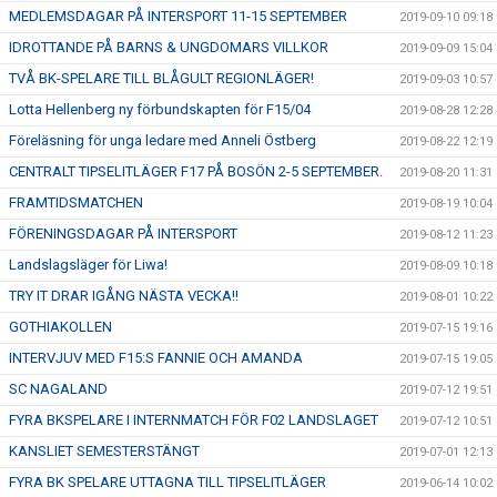
MEDLEMSDAGAR PÅ INTERSPORT 11-15 SEPTEMBER
2019-09-10 09:18
IDROTTANDE PÅ BARNS & UNGDOMARS VILLKOR
2019-09-09 15:04
TVÅ BK-SPELARE TILL BLÅGULT REGIONLÄGER!
2019-09-03 10:57
Lotta Hellenberg ny förbundskapten för F15/04
2019-08-28 12:28
Föreläsning för unga ledare med Anneli Östberg
2019-08-22 12:19
CENTRALT TIPSELITLÄGER F17 PÅ BOSÖN 2-5 SEPTEMBER.
2019-08-20 11:31
FRAMTIDSMATCHEN
2019-08-19 10:04
FÖRENINGSDAGAR PÅ INTERSPORT
2019-08-12 11:23
Landslagsläger för Liwa!
2019-08-09 10:18
TRY IT DRAR IGÅNG NÄSTA VECKA!!
2019-08-01 10:22
GOTHIAKOLLEN
2019-07-15 19:16
INTERVJUV MED F15:S FANNIE OCH AMANDA
2019-07-15 19:05
SC NAGALAND
2019-07-12 19:51
FYRA BKSPELARE I INTERNMATCH FÖR F02 LANDSLAGET
2019-07-12 10:51
KANSLIET SEMESTERSTÄNGT
2019-07-01 12:13
FYRA BK SPELARE UTTAGNA TILL TIPSELITLÄGER
2019-06-14 10:02