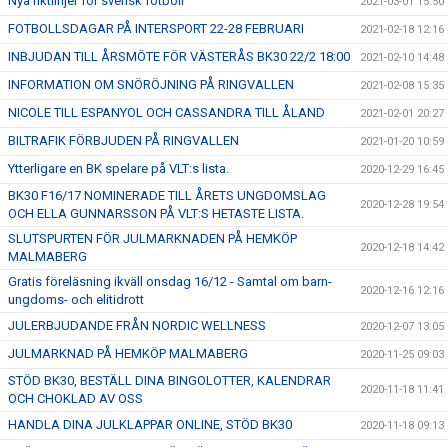
Nya riktlinjer för svensk fotboll
2021-03-01 15:50
FOTBOLLSDAGAR PÅ INTERSPORT 22-28 FEBRUARI
2021-02-18 12:16
INBJUDAN TILL ÅRSMÖTE FÖR VÄSTERÅS BK30 22/2 18:00
2021-02-10 14:48
INFORMATION OM SNÖRÖJNING PÅ RINGVALLEN
2021-02-08 15:35
NICOLE TILL ESPANYOL OCH CASSANDRA TILL ÅLAND
2021-02-01 20:27
BILTRAFIK FÖRBJUDEN PÅ RINGVALLEN
2021-01-20 10:59
Ytterligare en BK spelare på VLT:s lista.
2020-12-29 16:45
BK30 F16/17 NOMINERADE TILL ÅRETS UNGDOMSLAG
2020-12-28 19:54
OCH ELLA GUNNARSSON PÅ VLT:S HETASTE LISTA.
SLUTSPURTEN FÖR JULMARKNADEN PÅ HEMKÖP
2020-12-18 14:42
MALMABERG
Gratis föreläsning ikväll onsdag 16/12 - Samtal om barn-
2020-12-16 12:16
ungdoms- och elitidrott
JULERBJUDANDE FRÅN NORDIC WELLNESS
2020-12-07 13:05
JULMARKNAD PÅ HEMKÖP MALMABERG
2020-11-25 09:03
STÖD BK30, BESTÄLL DINA BINGOLOTTER, KALENDRAR
2020-11-18 11:41
OCH CHOKLAD AV OSS
HANDLA DINA JULKLAPPAR ONLINE, STÖD BK30
2020-11-18 09:13