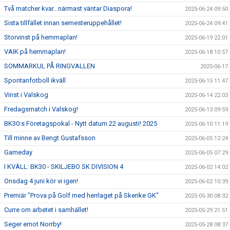
Två matcher kvar...närmast väntar Diaspora!
2025-06-24 09:50
Sista tillfället innan semesteruppehållet!
2025-06-24 09:41
Storvinst på hemmaplan!
2025-06-19 22:01
VAIK på hemmaplan!
2025-06-18 10:57
SOMMARKUL PÅ RINGVALLEN
2025-06-17
Spontanfotboll ikväll
2025-06-15 11:47
Vinst i Valskog
2025-06-14 22:03
Fredagsmatch i Valskog!
2025-06-13 09:59
BK30:s Företagspokal - Nytt datum 22 augusti! 2025
2025-06-10 11:19
Till minne av Bengt Gustafsson
2025-06-05 12:24
Gameday
2025-06-05 07:29
I KVÄLL: BK30 - SKILJEBO SK DIVISION 4
2025-06-02 14:02
Onsdag 4 juni kör vi igen!
2025-06-02 10:39
Premiär "Prova på Golf med herrlaget på Skerike GK"
2025-05-30 08:32
Curre om arbetet i samhället!
2025-05-29 21:51
Seger emot Norrby!
2025-05-28 08:37