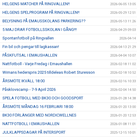
HELGENS MATCHER PÅ RINGVALLEN!!
2026-06-05 13:05
HELGENS SPELPROGRAM PÅ RINGVALLEN!!
2026-05-29 12:51
BELYSNING PÅ EMAUSSKOLANS PARKERING??
2026-05-13 11:26
5 MAJ DRAR FOTBOLLSSKOLAN I GÅNG!!!
2026-04-29 09:03
Spontanfotboll på Ringvallen
2026-04-14
Fin bil och pengar till lagkassan!
2026-04-13 21:29
PÅSKFUTSAL I EMAUSHALLEN
2026-04-04 10:07
Nattfotboll - Varje Fredag i Emaushallen
2026-02-18 11:02
Wimans hederspris 2025 tilldeleas Robert Sturesson
2026-02-18 10:52
ÅRSMÖTE IKVÄLL 18:00
2026-02-16 10:33
Påsklovscamp - 7-9 April 2026
2026-02-04 14:50
SPELA FOTBOLL MED BK30 OCH GOODSPORT
2026-01-28 14:38
ÅRSMÖTE MÅNDAG 16 FEBRUARI 18:00
2026-01-20 13:00
BK30 FÖRLÄNGER MED NORDICWELLNES
2026-01-20 12:53
NATTFOTBOLL I EMAUSHALLEN
2026-01-08 11:01
JULKLAPPSDAGAR PÅ INTERSPORT
2025-12-15 10:01