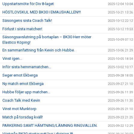
Uppstartsmöte för Div 8-laget
2025-12-04 10:04
HÖSTLOVSKUL MED BK30 I EMAUSHALLEN!!!
2025-10-21 13:26
Säsongens sista Coach Talk!
2025-10-12 22:12
Förlust i sista matchen!
2025-10-12 19:53
Säsongsavslutning på bortaplan – BK30 Herr möter
2025-10-09 07:12
Elastico Köping!
En sammanfattning från Kevin och Hubbe.
2025-10-06 21:29
Vinst igen...
2025-10-05 18:54
Inför sista hemmamatchen...
2025-10-02 10:17
Seger emot Ekberga
2025-09-28 18:05
Ny match emot Ekberga
2025-09-27 21:10
Hubbe följer upp matchen...
2025-09-26 11:39
Coach Talk med Kevin
2025-09-26 11:35
Vinst mot Munktorp
2025-09-25 21:10
Match på torsdag kväll!
2025-09-23 21:25
PARKERING SAMT HÄMTNING/LÄMNING RINGVALLEN.
2025-09-22 12:29
Västerås BK30 startar nytt lag i division 8!