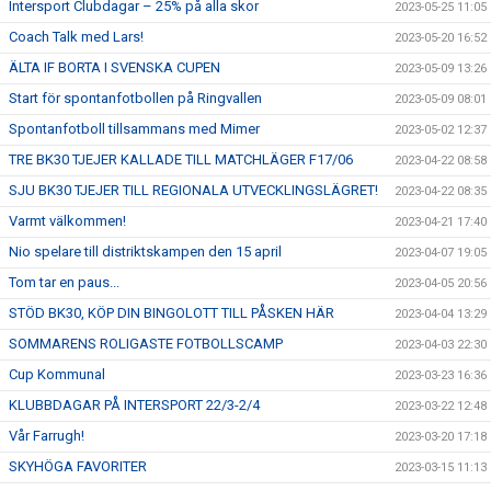
Intersport Clubdagar – 25% på alla skor
2023-05-25 11:05
Coach Talk med Lars!
2023-05-20 16:52
ÄLTA IF BORTA I SVENSKA CUPEN
2023-05-09 13:26
Start för spontanfotbollen på Ringvallen
2023-05-09 08:01
Spontanfotboll tillsammans med Mimer
2023-05-02 12:37
TRE BK30 TJEJER KALLADE TILL MATCHLÄGER F17/06
2023-04-22 08:58
SJU BK30 TJEJER TILL REGIONALA UTVECKLINGSLÄGRET!
2023-04-22 08:35
Varmt välkommen!
2023-04-21 17:40
Nio spelare till distriktskampen den 15 april
2023-04-07 19:05
Tom tar en paus...
2023-04-05 20:56
STÖD BK30, KÖP DIN BINGOLOTT TILL PÅSKEN HÄR
2023-04-04 13:29
SOMMARENS ROLIGASTE FOTBOLLSCAMP
2023-04-03 22:30
Cup Kommunal
2023-03-23 16:36
KLUBBDAGAR PÅ INTERSPORT 22/3-2/4
2023-03-22 12:48
Vår Farrugh!
2023-03-20 17:18
SKYHÖGA FAVORITER
2023-03-15 11:13