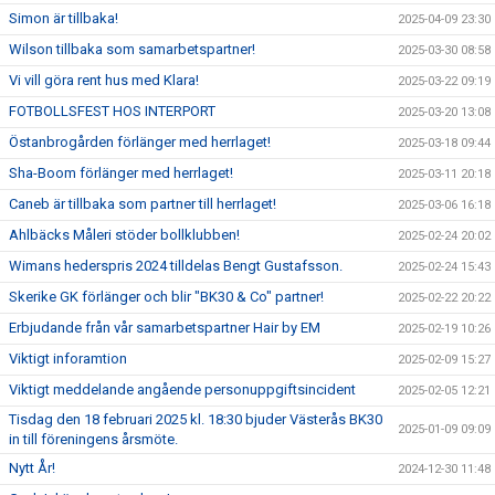
Simon är tillbaka!
2025-04-09 23:30
Wilson tillbaka som samarbetspartner!
2025-03-30 08:58
Vi vill göra rent hus med Klara!
2025-03-22 09:19
FOTBOLLSFEST HOS INTERPORT
2025-03-20 13:08
Östanbrogården förlänger med herrlaget!
2025-03-18 09:44
Sha-Boom förlänger med herrlaget!
2025-03-11 20:18
Caneb är tillbaka som partner till herrlaget!
2025-03-06 16:18
Ahlbäcks Måleri stöder bollklubben!
2025-02-24 20:02
Wimans hederspris 2024 tilldelas Bengt Gustafsson.
2025-02-24 15:43
Skerike GK förlänger och blir "BK30 & Co" partner!
2025-02-22 20:22
Erbjudande från vår samarbetspartner Hair by EM
2025-02-19 10:26
Viktigt inforamtion
2025-02-09 15:27
Viktigt meddelande angående personuppgiftsincident
2025-02-05 12:21
Tisdag den 18 februari 2025 kl. 18:30 bjuder Västerås BK30
2025-01-09 09:09
in till föreningens årsmöte.
Nytt År!
2024-12-30 11:48