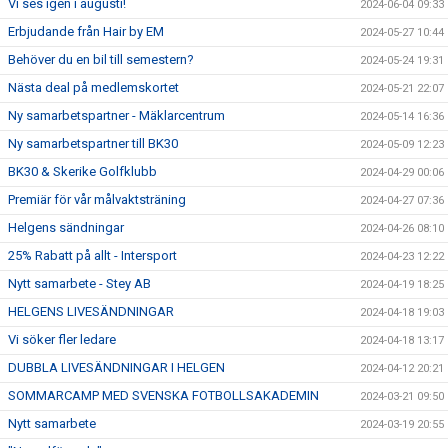
Vi ses igen i augusti!
2024-06-04 09:33
Erbjudande från Hair by EM
2024-05-27 10:44
Behöver du en bil till semestern?
2024-05-24 19:31
Nästa deal på medlemskortet
2024-05-21 22:07
Ny samarbetspartner - Mäklarcentrum
2024-05-14 16:36
Ny samarbetspartner till BK30
2024-05-09 12:23
BK30 & Skerike Golfklubb
2024-04-29 00:06
Premiär för vår målvaktsträning
2024-04-27 07:36
Helgens sändningar
2024-04-26 08:10
25% Rabatt på allt - Intersport
2024-04-23 12:22
Nytt samarbete - Stey AB
2024-04-19 18:25
HELGENS LIVESÄNDNINGAR
2024-04-18 19:03
Vi söker fler ledare
2024-04-18 13:17
DUBBLA LIVESÄNDNINGAR I HELGEN
2024-04-12 20:21
SOMMARCAMP MED SVENSKA FOTBOLLSAKADEMIN
2024-03-21 09:50
Nytt samarbete
2024-03-19 20:55