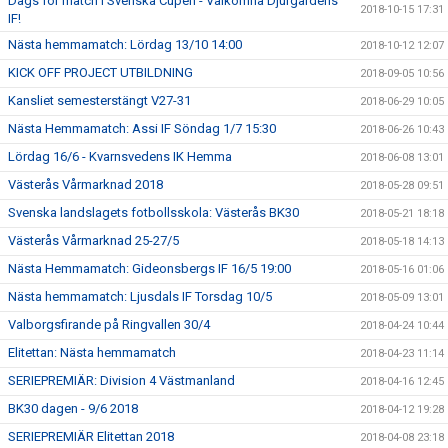
Dags för match i Svenska Cupen - Välkomna Djurgårdens
2018-10-15 17:31
IF!
Nästa hemmamatch: Lördag 13/10 14:00
2018-10-12 12:07
KICK OFF PROJECT UTBILDNING
2018-09-05 10:56
Kansliet semesterstängt V27-31
2018-06-29 10:05
Nästa Hemmamatch: Assi IF Söndag 1/7 15:30
2018-06-26 10:43
Lördag 16/6 - Kvarnsvedens IK Hemma
2018-06-08 13:01
Västerås Vårmarknad 2018
2018-05-28 09:51
Svenska landslagets fotbollsskola: Västerås BK30
2018-05-21 18:18
Västerås Vårmarknad 25-27/5
2018-05-18 14:13
Nästa Hemmamatch: Gideonsbergs IF 16/5 19:00
2018-05-16 01:06
Nästa hemmamatch: Ljusdals IF Torsdag 10/5
2018-05-09 13:01
Valborgsfirande på Ringvallen 30/4
2018-04-24 10:44
Elitettan: Nästa hemmamatch
2018-04-23 11:14
SERIEPREMIÄR: Division 4 Västmanland
2018-04-16 12:45
BK30 dagen - 9/6 2018
2018-04-12 19:28
SERIEPREMIÄR Elitettan 2018
2018-04-08 23:18