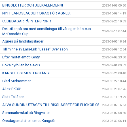
BINGOLOTTER OCH JULKALENDER!!!!
2023-11-08 09:30
NYTT LANDSLAGSUPPDRAG FÖR AGNES!
2023-10-09 14:19
CLUBDAGAR PÅ INTERSPORT!
2023-09-25 10:53
Det trillar på bra med anmälningar till vår egen höstcup -
2023-09-16 07:44
McDonalds Cup!
Agnes på landslagsläger
2023-09-05 18:24
Till minne av Lars-Erik ”Lasse” Svensson
2023-08-09 12:54
Efter mötet emot Kenty
2023-07-02 23:30
Boka hyrbilen hos AVIS
2023-07-01 09:52
KANSLIET SEMESTERSTÄNGT
2023-06-26 08:40
Glad Midsommar!
2023-06-22 18:44
Allez BK30!
2023-06-20 07:26
Slut i Tallåsen
2023-06-11 19:29
ALVA SUNDIN UTTAGEN TILL RIKSLÄGRET FÖR FLICKOR 08
2023-06-02 16:53
Sommarlovskul på Ringvallen
2023-06-02 08:50
Onsdagsmatchen emot Kungsör
2023-05-30 06:14