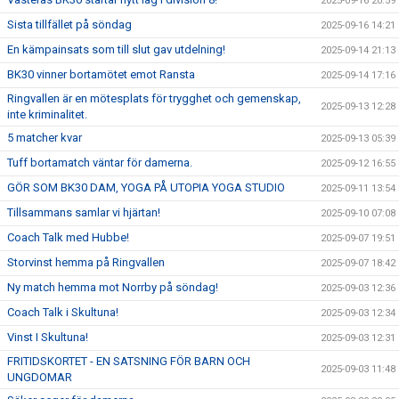
2025-09-16 20:59
Sista tillfället på söndag
2025-09-16 14:21
En kämpainsats som till slut gav utdelning!
2025-09-14 21:13
BK30 vinner bortamötet emot Ransta
2025-09-14 17:16
Ringvallen är en mötesplats för trygghet och gemenskap,
2025-09-13 12:28
inte kriminalitet.
5 matcher kvar
2025-09-13 05:39
Tuff bortamatch väntar för damerna.
2025-09-12 16:55
GÖR SOM BK30 DAM, YOGA PÅ UTOPIA YOGA STUDIO
2025-09-11 13:54
Tillsammans samlar vi hjärtan!
2025-09-10 07:08
Coach Talk med Hubbe!
2025-09-07 19:51
Storvinst hemma på Ringvallen
2025-09-07 18:42
Ny match hemma mot Norrby på söndag!
2025-09-03 12:36
Coach Talk i Skultuna!
2025-09-03 12:34
Vinst I Skultuna!
2025-09-03 12:31
FRITIDSKORTET - EN SATSNING FÖR BARN OCH
2025-09-03 11:48
UNGDOMAR