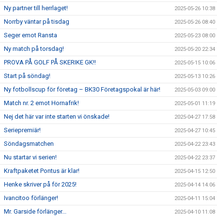
Ny partner till herrlaget!
2025-05-26 10:38
Norrby väntar på tisdag
2025-05-26 08:40
Seger emot Ransta
2025-05-23 08:00
Ny match på torsdag!
2025-05-20 22:34
PROVA PÅ GOLF PÅ SKERIKE GK!!
2025-05-15 10:06
Start på söndag!
2025-05-13 10:26
Ny fotbollscup för företag – BK30 Företagspokal är här!
2025-05-03 09:00
Match nr. 2 emot Hornafrik!
2025-05-01 11:19
Nej det här var inte starten vi önskade!
2025-04-27 17:58
Seriepremiär!
2025-04-27 10:45
Söndagsmatchen
2025-04-22 23:43
Nu startar vi serien!
2025-04-22 23:37
Kraftpaketet Pontus är klar!
2025-04-15 12:50
Henke skriver på för 2025!
2025-04-14 14:06
Ivancitoo förlänger!
2025-04-11 15:04
Mr. Garside förlänger...
2025-04-10 11:08