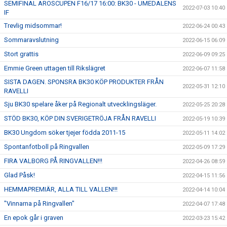
SEMIFINAL AROSCUPEN F16/17 16:00: BK30 - UMEDALENS
2022-07-03 10:40
IF
Trevlig midsommar!
2022-06-24 00:43
Sommaravslutning
2022-06-15 06:09
Stort grattis
2022-06-09 09:25
Emmie Green uttagen till Rikslägret
2022-06-07 11:58
SISTA DAGEN. SPONSRA BK30 KÖP PRODUKTER FRÅN
2022-05-31 12:10
RAVELLI
Sju BK30 spelare åker på Regionalt utvecklingsläger.
2022-05-25 20:28
STÖD BK30, KÖP DIN SVERIGETRÖJA FRÅN RAVELLI
2022-05-19 10:39
BK30 Ungdom söker tjejer födda 2011-15
2022-05-11 14:02
Spontanfotboll på Ringvallen
2022-05-09 17:29
FIRA VALBORG PÅ RINGVALLEN!!!
2022-04-26 08:59
Glad Påsk!
2022-04-15 11:56
HEMMAPREMIÄR, ALLA TILL VALLEN!!!
2022-04-14 10:04
"Vinnarna på Ringvallen"
2022-04-07 17:48
En epok går i graven
2022-03-23 15:42