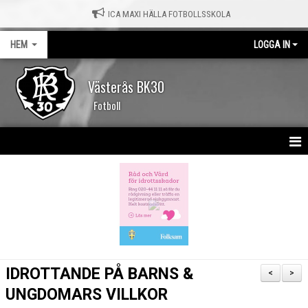
ICA MAXI HÄLLA FOTBOLLSSKOLA
HEM
LOGGA IN
Västerås BK30
Fotboll
HEM
NYHETER
KALENDER
MATCHER
IDROTTANDE PÅ BARNS &
<
>
OM KLUBBEN
UNGDOMARS VILLKOR