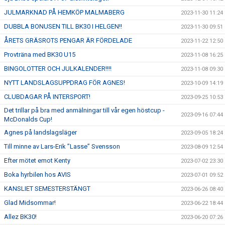
JULMARKNAD PÅ HEMKÖP MALMABERG
2023-11-30 11:24
DUBBLA BONUSEN TILL BK30 I HELGEN!!
2023-11-30 09:51
ÅRETS GRÄSROTS PENGAR ÄR FÖRDELADE
2023-11-22 12:50
Provträna med BK30 U15
2023-11-08 16:25
BINGOLOTTER OCH JULKALENDER!!!!
2023-11-08 09:30
NYTT LANDSLAGSUPPDRAG FÖR AGNES!
2023-10-09 14:19
CLUBDAGAR PÅ INTERSPORT!
2023-09-25 10:53
Det trillar på bra med anmälningar till vår egen höstcup -
2023-09-16 07:44
McDonalds Cup!
Agnes på landslagsläger
2023-09-05 18:24
Till minne av Lars-Erik ”Lasse” Svensson
2023-08-09 12:54
Efter mötet emot Kenty
2023-07-02 23:30
Boka hyrbilen hos AVIS
2023-07-01 09:52
KANSLIET SEMESTERSTÄNGT
2023-06-26 08:40
Glad Midsommar!
2023-06-22 18:44
Allez BK30!
2023-06-20 07:26