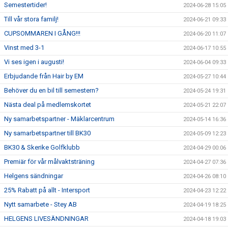
Semestertider!
2024-06-28 15:05
Till vår stora familj!
2024-06-21 09:33
CUPSOMMAREN I GÅNG!!!
2024-06-20 11:07
Vinst med 3-1
2024-06-17 10:55
Vi ses igen i augusti!
2024-06-04 09:33
Erbjudande från Hair by EM
2024-05-27 10:44
Behöver du en bil till semestern?
2024-05-24 19:31
Nästa deal på medlemskortet
2024-05-21 22:07
Ny samarbetspartner - Mäklarcentrum
2024-05-14 16:36
Ny samarbetspartner till BK30
2024-05-09 12:23
BK30 & Skerike Golfklubb
2024-04-29 00:06
Premiär för vår målvaktsträning
2024-04-27 07:36
Helgens sändningar
2024-04-26 08:10
25% Rabatt på allt - Intersport
2024-04-23 12:22
Nytt samarbete - Stey AB
2024-04-19 18:25
HELGENS LIVESÄNDNINGAR
2024-04-18 19:03