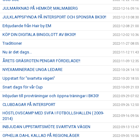
JULMARKNAD PÅ HEMKÖP, MALMABERG
2022-12-16 09:16
JULKLAPPSFYNDA PÅ INTERSPORT OCH SPONSRA BK30!!
2022-12-13 08:30
Erbjudande från Hair by EM
2022-12-08 21:00
KÖP DIN DIGITALA BINGOLOTT AV BK30!!
2022-12-02 10:36
Traditioner
2022-11-27 08:05
Nu är det dags...
2022-11-12 11:43
ÅRETS GRÄSROTEN PENGAR FÖRDELADE!!
2022-11-09 12:35
NYEXAMINERADE UNGA LEDARE
2022-10-24 14:10
Uppstart för "svartvita vägen"
2022-10-20 18:55
Snart dags för vår Cup
2022-10-09 21:03
Inbjudan till provträningar och öppna träningar i BK30!
2022-09-29 07:02
CLUBDAGAR PÅ INTERSPORT
2022-09-26 12:50
HÖSTLOVSCAMP MED SVFA I FOTBOLLSHALLEN ( 2009-
2022-09-16 09:56
2014)
INBJUDAN UPPSTARTSMÖTE SVARTVITA VÄGEN
2022-09-13 13:47
OPHELIA DAHL KALLAD PÅ REGIONLÄGER
2022-09-05 10:56