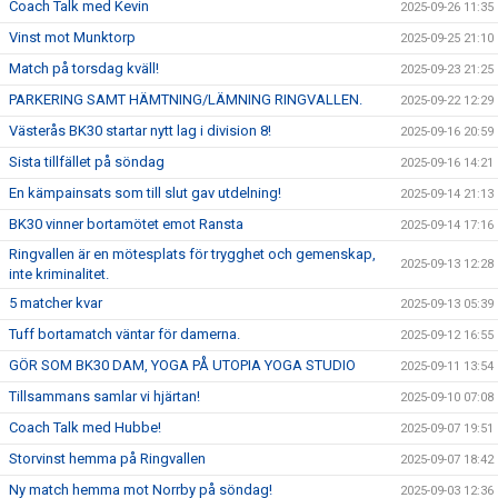
Coach Talk med Kevin
2025-09-26 11:35
Vinst mot Munktorp
2025-09-25 21:10
Match på torsdag kväll!
2025-09-23 21:25
PARKERING SAMT HÄMTNING/LÄMNING RINGVALLEN.
2025-09-22 12:29
Västerås BK30 startar nytt lag i division 8!
2025-09-16 20:59
Sista tillfället på söndag
2025-09-16 14:21
En kämpainsats som till slut gav utdelning!
2025-09-14 21:13
BK30 vinner bortamötet emot Ransta
2025-09-14 17:16
Ringvallen är en mötesplats för trygghet och gemenskap,
2025-09-13 12:28
inte kriminalitet.
5 matcher kvar
2025-09-13 05:39
Tuff bortamatch väntar för damerna.
2025-09-12 16:55
GÖR SOM BK30 DAM, YOGA PÅ UTOPIA YOGA STUDIO
2025-09-11 13:54
Tillsammans samlar vi hjärtan!
2025-09-10 07:08
Coach Talk med Hubbe!
2025-09-07 19:51
Storvinst hemma på Ringvallen
2025-09-07 18:42
Ny match hemma mot Norrby på söndag!
2025-09-03 12:36