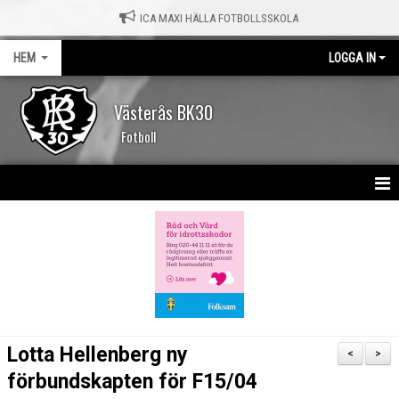
ICA MAXI HÄLLA FOTBOLLSSKOLA
HEM
LOGGA IN
Västerås BK30
Fotboll
HEM
NYHETER
KALENDER
MATCHER
Lotta Hellenberg ny
<
>
OM KLUBBEN
förbundskapten för F15/04