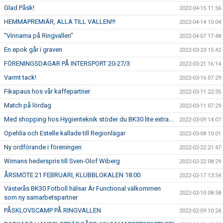
Glad Påsk!
2022-04-15 11:56
HEMMAPREMIÄR, ALLA TILL VALLEN!!!
2022-04-14 10:04
"Vinnarna på Ringvallen"
2022-04-07 17:48
En epok går i graven
2022-03-23 15:42
FÖRENINGSDAGAR PÅ INTERSPORT 20-27/3
2022-03-21 16:14
Varmt tack!
2022-03-16 07:29
Fikapaus hos vår kaffepartner
2022-03-11 22:35
Match på lördag
2022-03-11 07:29
Med shopping hos Hygienteknik stöder du BK30 lite extra...
2022-03-09 14:07
Opehlia och Estelle kallade till Regionlägar
2022-03-08 10:01
Ny ordförande i föreningen
2022-02-22 21:47
Wimans hederspris till Sven-Olof Wiberg
2022-02-22 08:29
ÅRSMÖTE 21 FEBRUARI, KLUBBLOKALEN 18:00
2022-02-17 13:54
Västerås BK30 Fotboll hälsar Ár Functional välkommen
2022-02-10 08:58
som ny samarbetspartner
PÅSKLOVSCAMP PÅ RINGVALLEN
2022-02-09 10:24