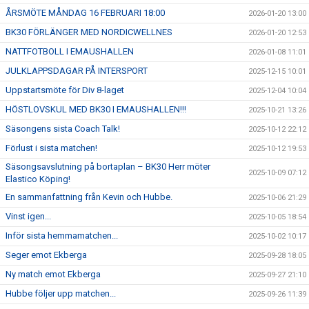
ÅRSMÖTE MÅNDAG 16 FEBRUARI 18:00
2026-01-20 13:00
BK30 FÖRLÄNGER MED NORDICWELLNES
2026-01-20 12:53
NATTFOTBOLL I EMAUSHALLEN
2026-01-08 11:01
JULKLAPPSDAGAR PÅ INTERSPORT
2025-12-15 10:01
Uppstartsmöte för Div 8-laget
2025-12-04 10:04
HÖSTLOVSKUL MED BK30 I EMAUSHALLEN!!!
2025-10-21 13:26
Säsongens sista Coach Talk!
2025-10-12 22:12
Förlust i sista matchen!
2025-10-12 19:53
Säsongsavslutning på bortaplan – BK30 Herr möter
2025-10-09 07:12
Elastico Köping!
En sammanfattning från Kevin och Hubbe.
2025-10-06 21:29
Vinst igen...
2025-10-05 18:54
Inför sista hemmamatchen...
2025-10-02 10:17
Seger emot Ekberga
2025-09-28 18:05
Ny match emot Ekberga
2025-09-27 21:10
Hubbe följer upp matchen...
2025-09-26 11:39