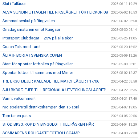
Slut i Tallåsen
2023-06-11 19:29
ALVA SUNDIN UTTAGEN TILL RIKSLÄGRET FÖR FLICKOR 08
2023-06-02 16:53
Sommarlovskul på Ringvallen
2023-06-02 08:50
Onsdagsmatchen emot Kungsör
2023-05-30 06:14
Intersport Clubdagar – 25% på alla skor
2023-05-25 11:05
Coach Talk med Lars!
2023-05-20 16:52
ÄLTA IF BORTA I SVENSKA CUPEN
2023-05-09 13:26
Start för spontanfotbollen på Ringvallen
2023-05-09 08:01
Spontanfotboll tillsammans med Mimer
2023-05-02 12:37
TRE BK30 TJEJER KALLADE TILL MATCHLÄGER F17/06
2023-04-22 08:58
SJU BK30 TJEJER TILL REGIONALA UTVECKLINGSLÄGRET!
2023-04-22 08:35
Varmt välkommen!
2023-04-21 17:40
Nio spelare till distriktskampen den 15 april
2023-04-07 19:05
Tom tar en paus...
2023-04-05 20:56
STÖD BK30, KÖP DIN BINGOLOTT TILL PÅSKEN HÄR
2023-04-04 13:29
SOMMARENS ROLIGASTE FOTBOLLSCAMP
2023-04-03 22:30