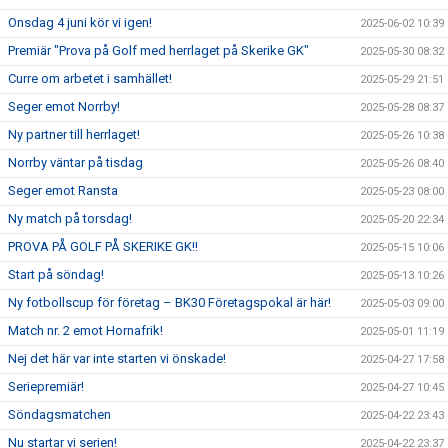
Onsdag 4 juni kör vi igen!
2025-06-02 10:39
Premiär "Prova på Golf med herrlaget på Skerike GK"
2025-05-30 08:32
Curre om arbetet i samhället!
2025-05-29 21:51
Seger emot Norrby!
2025-05-28 08:37
Ny partner till herrlaget!
2025-05-26 10:38
Norrby väntar på tisdag
2025-05-26 08:40
Seger emot Ransta
2025-05-23 08:00
Ny match på torsdag!
2025-05-20 22:34
PROVA PÅ GOLF PÅ SKERIKE GK!!
2025-05-15 10:06
Start på söndag!
2025-05-13 10:26
Ny fotbollscup för företag – BK30 Företagspokal är här!
2025-05-03 09:00
Match nr. 2 emot Hornafrik!
2025-05-01 11:19
Nej det här var inte starten vi önskade!
2025-04-27 17:58
Seriepremiär!
2025-04-27 10:45
Söndagsmatchen
2025-04-22 23:43
Nu startar vi serien!
2025-04-22 23:37