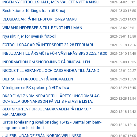
INGEN NY FOTBOLLSHALL, MEN VÄL ETT NYTT KANSLI
2021-04-02 00:01
Restriktioner förlängs fram till 3 maj
2021-03-30 15:55
CLUBDAGAR PÅ INTERSPORT 24-29 MARS
2021-03-23 14:03
WIMANS HEDERSPRIS TILL BENGT HELLMAN
2021-03-02 08:51
Nya riktlinjer för svensk fotboll
2021-03-01 15:50
FOTBOLLSDAGAR PÅ INTERSPORT 22-28 FEBRUARI
2021-02-18 12:16
INBJUDAN TILL ÅRSMÖTE FÖR VÄSTERÅS BK30 22/2 18:00
2021-02-10 14:48
INFORMATION OM SNÖRÖJNING PÅ RINGVALLEN
2021-02-08 15:35
NICOLE TILL ESPANYOL OCH CASSANDRA TILL ÅLAND
2021-02-01 20:27
BILTRAFIK FÖRBJUDEN PÅ RINGVALLEN
2021-01-20 10:59
Ytterligare en BK spelare på VLT:s lista.
2020-12-29 16:45
BK30 F16/17 NOMINERADE TILL ÅRETS UNGDOMSLAG
2020-12-28 19:54
OCH ELLA GUNNARSSON PÅ VLT:S HETASTE LISTA.
SLUTSPURTEN FÖR JULMARKNADEN PÅ HEMKÖP
2020-12-18 14:42
MALMABERG
Gratis föreläsning ikväll onsdag 16/12 - Samtal om barn-
2020-12-16 12:16
ungdoms- och elitidrott
JULERBJUDANDE FRÅN NORDIC WELLNESS
2020-12-07 13:05