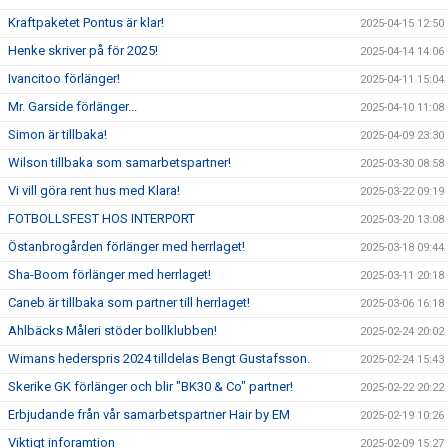
Kraftpaketet Pontus är klar!
2025-04-15 12:50
Henke skriver på för 2025!
2025-04-14 14:06
Ivancitoo förlänger!
2025-04-11 15:04
Mr. Garside förlänger...
2025-04-10 11:08
Simon är tillbaka!
2025-04-09 23:30
Wilson tillbaka som samarbetspartner!
2025-03-30 08:58
Vi vill göra rent hus med Klara!
2025-03-22 09:19
FOTBOLLSFEST HOS INTERPORT
2025-03-20 13:08
Östanbrogården förlänger med herrlaget!
2025-03-18 09:44
Sha-Boom förlänger med herrlaget!
2025-03-11 20:18
Caneb är tillbaka som partner till herrlaget!
2025-03-06 16:18
Ahlbäcks Måleri stöder bollklubben!
2025-02-24 20:02
Wimans hederspris 2024 tilldelas Bengt Gustafsson.
2025-02-24 15:43
Skerike GK förlänger och blir "BK30 & Co" partner!
2025-02-22 20:22
Erbjudande från vår samarbetspartner Hair by EM
2025-02-19 10:26
Viktigt inforamtion
2025-02-09 15:27