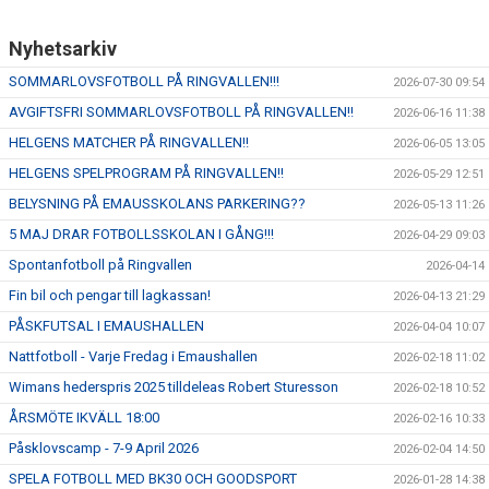
Nyhetsarkiv
SOMMARLOVSFOTBOLL PÅ RINGVALLEN!!!
2026-07-30 09:54
AVGIFTSFRI SOMMARLOVSFOTBOLL PÅ RINGVALLEN!!
2026-06-16 11:38
HELGENS MATCHER PÅ RINGVALLEN!!
2026-06-05 13:05
HELGENS SPELPROGRAM PÅ RINGVALLEN!!
2026-05-29 12:51
BELYSNING PÅ EMAUSSKOLANS PARKERING??
2026-05-13 11:26
5 MAJ DRAR FOTBOLLSSKOLAN I GÅNG!!!
2026-04-29 09:03
Spontanfotboll på Ringvallen
2026-04-14
Fin bil och pengar till lagkassan!
2026-04-13 21:29
PÅSKFUTSAL I EMAUSHALLEN
2026-04-04 10:07
Nattfotboll - Varje Fredag i Emaushallen
2026-02-18 11:02
Wimans hederspris 2025 tilldeleas Robert Sturesson
2026-02-18 10:52
ÅRSMÖTE IKVÄLL 18:00
2026-02-16 10:33
Påsklovscamp - 7-9 April 2026
2026-02-04 14:50
SPELA FOTBOLL MED BK30 OCH GOODSPORT
2026-01-28 14:38