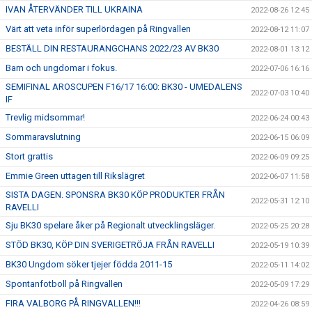
IVAN ÅTERVÄNDER TILL UKRAINA
2022-08-26 12:45
Värt att veta inför superlördagen på Ringvallen
2022-08-12 11:07
BESTÄLL DIN RESTAURANGCHANS 2022/23 AV BK30
2022-08-01 13:12
Barn och ungdomar i fokus.
2022-07-06 16:16
SEMIFINAL AROSCUPEN F16/17 16:00: BK30 - UMEDALENS
2022-07-03 10:40
IF
Trevlig midsommar!
2022-06-24 00:43
Sommaravslutning
2022-06-15 06:09
Stort grattis
2022-06-09 09:25
Emmie Green uttagen till Rikslägret
2022-06-07 11:58
SISTA DAGEN. SPONSRA BK30 KÖP PRODUKTER FRÅN
2022-05-31 12:10
RAVELLI
Sju BK30 spelare åker på Regionalt utvecklingsläger.
2022-05-25 20:28
STÖD BK30, KÖP DIN SVERIGETRÖJA FRÅN RAVELLI
2022-05-19 10:39
BK30 Ungdom söker tjejer födda 2011-15
2022-05-11 14:02
Spontanfotboll på Ringvallen
2022-05-09 17:29
FIRA VALBORG PÅ RINGVALLEN!!!
2022-04-26 08:59