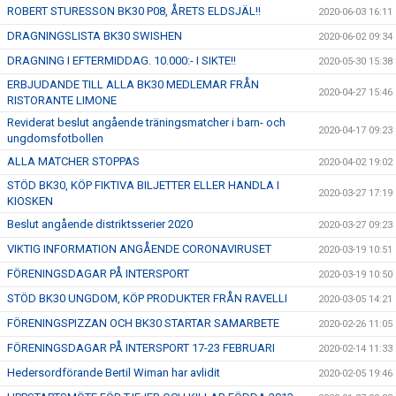
ROBERT STURESSON BK30 P08, ÅRETS ELDSJÄL!!
2020-06-03 16:11
DRAGNINGSLISTA BK30 SWISHEN
2020-06-02 09:34
DRAGNING I EFTERMIDDAG. 10.000:- I SIKTE!!
2020-05-30 15:38
ERBJUDANDE TILL ALLA BK30 MEDLEMAR FRÅN
2020-04-27 15:46
RISTORANTE LIMONE
Reviderat beslut angående träningsmatcher i barn- och
2020-04-17 09:23
ungdomsfotbollen
ALLA MATCHER STOPPAS
2020-04-02 19:02
STÖD BK30, KÖP FIKTIVA BILJETTER ELLER HANDLA I
2020-03-27 17:19
KIOSKEN
Beslut angående distriktsserier 2020
2020-03-27 09:23
VIKTIG INFORMATION ANGÅENDE CORONAVIRUSET
2020-03-19 10:51
FÖRENINGSDAGAR PÅ INTERSPORT
2020-03-19 10:50
STÖD BK30 UNGDOM, KÖP PRODUKTER FRÅN RAVELLI
2020-03-05 14:21
FÖRENINGSPIZZAN OCH BK30 STARTAR SAMARBETE
2020-02-26 11:05
FÖRENINGSDAGAR PÅ INTERSPORT 17-23 FEBRUARI
2020-02-14 11:33
Hedersordförande Bertil Wiman har avlidit
2020-02-05 19:46