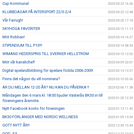
Cup Kommunal
2023-03-23 16:36
KLUBBDAGAR PÅ INTERSPORT 22/3-2/4
2023-03-22 12:48
Vår Farrugh!
2023-03-20 17:18
SKYHÖGA FAVORITER
2023-03-15 11:13
Möt Robban!
2023-03-14 14:27
STIPENDIUM TILL P13!!!
2023-03-14 08:33
WIMANS HEDERSPRIS TILL SVERKER HELLSTRÖM
2023-03-10 12:02
Möt vår kanslichef!
2023-03-09 20:07
Digital spelarutbildning för spelare födda 2006-2009
2023-02-14 13:57
Finns det någon du vill nominera?
2023-02-10 05:56
ÄR DU MELLAN 12-20 ÅR? NU KAN DU PÅVERKA !!
2023-02-06 11:38
Måndagen den 6 mars kl. 18:00 bjuder Västerås BK30 in till
2023-01-20 12:24
föreningens årsmöte.
Nytt Facebook konto för föreningen
2023-01-13 11:45
BK30 FÖRLÄNGER MED NORDIC WELLNESS
2023-01-09 13:04
GOTT NYTT ÅR!!
2022-12-30 15:44
GOD JUL
2022-12-22 10:02