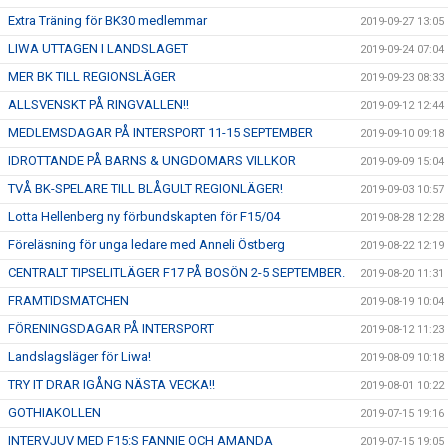
Extra Träning för BK30 medlemmar
2019-09-27 13:05
LIWA UTTAGEN I LANDSLAGET
2019-09-24 07:04
MER BK TILL REGIONSLÄGER
2019-09-23 08:33
ALLSVENSKT PÅ RINGVALLEN!!
2019-09-12 12:44
MEDLEMSDAGAR PÅ INTERSPORT 11-15 SEPTEMBER
2019-09-10 09:18
IDROTTANDE PÅ BARNS & UNGDOMARS VILLKOR
2019-09-09 15:04
TVÅ BK-SPELARE TILL BLÅGULT REGIONLÄGER!
2019-09-03 10:57
Lotta Hellenberg ny förbundskapten för F15/04
2019-08-28 12:28
Föreläsning för unga ledare med Anneli Östberg
2019-08-22 12:19
CENTRALT TIPSELITLÄGER F17 PÅ BOSÖN 2-5 SEPTEMBER.
2019-08-20 11:31
FRAMTIDSMATCHEN
2019-08-19 10:04
FÖRENINGSDAGAR PÅ INTERSPORT
2019-08-12 11:23
Landslagsläger för Liwa!
2019-08-09 10:18
TRY IT DRAR IGÅNG NÄSTA VECKA!!
2019-08-01 10:22
GOTHIAKOLLEN
2019-07-15 19:16
INTERVJUV MED F15:S FANNIE OCH AMANDA
2019-07-15 19:05