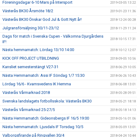
Föreningsdagar 6-10 Mars på Intersport
2019-03-05 13:22
Västerås BK30 Årsmöte 18/2
2019-01-23 11:36
Västerås BK30 Önskar God Jul & Gott Nytt år!
2018-12-24 00:28
Julgransförsäljning 30/11-23/12
2018-11-29 11:24
Dags för match i Svenska Cupen - Välkomna Djurgårdens
2018-10-15 17:31
IF!
Nästa hemmamatch: Lördag 13/10 14:00
2018-10-12 12:07
KICK OFF PROJECT UTBILDNING
2018-09-05 10:56
Kansliet semesterstängt V27-31
2018-06-29 10:05
Nästa Hemmamatch: Assi IF Söndag 1/7 15:30
2018-06-26 10:43
Lördag 16/6 - Kvarnsvedens IK Hemma
2018-06-08 13:01
Västerås Vårmarknad 2018
2018-05-28 09:51
Svenska landslagets fotbollsskola: Västerås BK30
2018-05-21 18:18
Västerås Vårmarknad 25-27/5
2018-05-18 14:13
Nästa Hemmamatch: Gideonsbergs IF 16/5 19:00
2018-05-16 01:06
Nästa hemmamatch: Ljusdals IF Torsdag 10/5
2018-05-09 13:01
Valborgsfirande på Ringvallen 30/4
2018-04-24 10:44