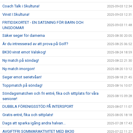
Coach Talk i Skultuna!
2025-09-03 12:34
Vinst I Skultuna!
2025-09-03 12:31
FRITIDSKORTET - EN SATSNING FÖR BARN OCH
2025-09-03 11:48
UNGDOMAR
Säker seger för damerna
2025-08-30 20:05
Är du intresserad av att prova på Golf?
2025-08-25 06:52
BK30 vinst emot Valskog!
2025-08-24 18:59
Ny match på söndag!
2025-08-22 21:30
Ny match imorgon!
2025-08-20 13:12
Seger emot serietvåan!
2025-08-18 21:45
Toppmatch på söndag!
2025-08-16 10:07
Söndagsmatchen och fri entré, fika och sittplats för våra
2025-08-15 09:28
seniorer!
DUBBLA FÖRENIGSSTÖD PÅ INTERSPORT
2025-08-07 11:07
Gratis entré, fika och sittplats!
2025-08-05 18:18
Dags att sparka igång andra halvan...
2025-07-28 17:43
AVGIFTFRI SOMMARAKTIVITET MED BK30
2025-07-22 11:27