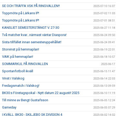
SE OCH TRÄFFA VSK PÅ RINGVALLEN!!
2025-07-10 16:07
Toppmöte på Lärkans IP!
2025-07-02 11:03
Toppmöte på Lärkans IP!
2025-07-01 08:51
KANSLIET SEMESTERSTÄNGT V. 27-30
2025-06-27 11:18
Två matcher kvar...närmast väntar Diaspora!
2025-06-24 09:50
Sista tillfället innan semesteruppehållet!
2025-06-24 09:41
Storvinst på hemmaplan!
2025-06-19 22:01
VAIK på hemmaplan!
2025-06-18 10:57
SOMMARKUL PÅ RINGVALLEN
2025-06-17
Spontanfotboll ikväll
2025-06-15 11:47
Vinst i Valskog
2025-06-14 22:03
Fredagsmatch i Valskog!
2025-06-13 09:59
BK30:s Företagspokal - Nytt datum 22 augusti! 2025
2025-06-10 11:19
Till minne av Bengt Gustafsson
2025-06-05 12:24
Gameday
2025-06-05 07:29
I KVÄLL: BK30 - SKILJEBO SK DIVISION 4
2025-06-02 14:02