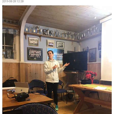
2019-08-28 12:28
KONTAKT
VÅRA LAG/TRÄNARE
NY I BK30
WIMANS MINNESFOND
DOKUMENT