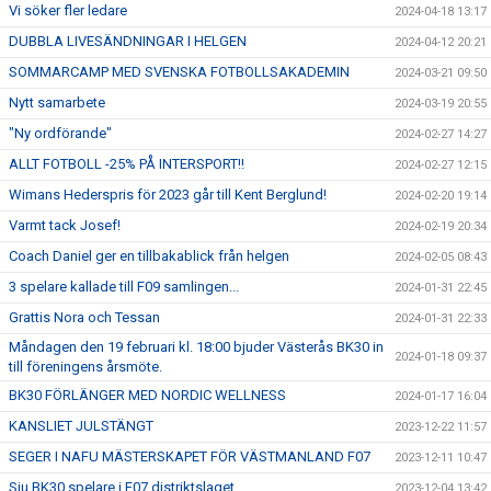
Vi söker fler ledare
2024-04-18 13:17
DUBBLA LIVESÄNDNINGAR I HELGEN
2024-04-12 20:21
SOMMARCAMP MED SVENSKA FOTBOLLSAKADEMIN
2024-03-21 09:50
Nytt samarbete
2024-03-19 20:55
"Ny ordförande"
2024-02-27 14:27
ALLT FOTBOLL -25% PÅ INTERSPORT!!
2024-02-27 12:15
Wimans Hederspris för 2023 går till Kent Berglund!
2024-02-20 19:14
Varmt tack Josef!
2024-02-19 20:34
Coach Daniel ger en tillbakablick från helgen
2024-02-05 08:43
3 spelare kallade till F09 samlingen...
2024-01-31 22:45
Grattis Nora och Tessan
2024-01-31 22:33
Måndagen den 19 februari kl. 18:00 bjuder Västerås BK30 in
2024-01-18 09:37
till föreningens årsmöte.
BK30 FÖRLÄNGER MED NORDIC WELLNESS
2024-01-17 16:04
KANSLIET JULSTÄNGT
2023-12-22 11:57
SEGER I NAFU MÄSTERSKAPET FÖR VÄSTMANLAND F07
2023-12-11 10:47
Sju BK30 spelare i F07 distriktslaget.
2023-12-04 13:42