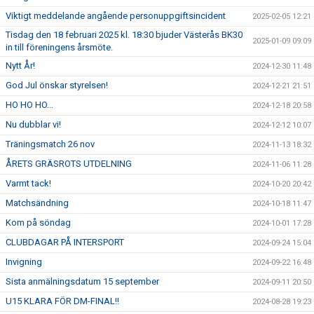
Viktigt meddelande angående personuppgiftsincident
2025-02-05 12:21
Tisdag den 18 februari 2025 kl. 18:30 bjuder Västerås BK30
2025-01-09 09:09
in till föreningens årsmöte.
Nytt År!
2024-12-30 11:48
God Jul önskar styrelsen!
2024-12-21 21:51
HO HO HO...
2024-12-18 20:58
Nu dubblar vi!
2024-12-12 10:07
Träningsmatch 26 nov
2024-11-13 18:32
ÅRETS GRÄSROTS UTDELNING
2024-11-06 11:28
Varmt tack!
2024-10-20 20:42
Matchsändning
2024-10-18 11:47
Kom på söndag
2024-10-01 17:28
CLUBDAGAR PÅ INTERSPORT
2024-09-24 15:04
Invigning
2024-09-22 16:48
Sista anmälningsdatum 15 september
2024-09-11 20:50
U15 KLARA FÖR DM-FINAL!!
2024-08-28 19:23