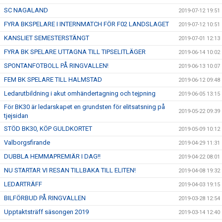
SC NAGALAND
2019-07-12 19:51
FYRA BKSPELARE I INTERNMATCH FÖR F02 LANDSLAGET
2019-07-12 10:51
KANSLIET SEMESTERSTÄNGT
2019-07-01 12:13
FYRA BK SPELARE UTTAGNA TILL TIPSELITLÄGER
2019-06-14 10:02
SPONTANFOTBOLL PÅ RINGVALLEN!
2019-06-13 10:07
FEM BK SPELARE TILL HALMSTAD
2019-06-12 09:48
Ledarutbildning i akut omhändertagning och tejpning
2019-06-05 13:15
För BK30 är ledarskapet en grundsten för elitsatsning på
2019-05-22 09:39
tjejsidan
STÖD BK30, KÖP GULDKORTET
2019-05-09 10:12
Valborgsfirande
2019-04-29 11:31
DUBBLA HEMMAPREMIÄR I DAG!!
2019-04-22 08:01
NU STARTAR VI RESAN TILLBAKA TILL ELITEN!
2019-04-08 19:32
LEDARTRÄFF
2019-04-03 19:15
BILFÖRBUD PÅ RINGVALLEN
2019-03-28 12:54
Upptaktsträff säsongen 2019
2019-03-14 12:40