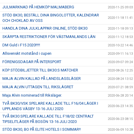
JULMARKNAD PÅ HEMKÖP MALMABERG
2020-11-25 09:03
STÖD BK30, BESTÄLL DINA BINGOLOTTER, KALENDRAR
2020-11-18 11:41
OCH CHOKLAD AV OSS
HANDLA DINA JULKLAPPAR ONLINE, STÖD BK30
2020-11-18 09:13
SKÄRPTA RESTRIKTIONER FÖR VÄSTMANLANDS LÄN
2020-11-12 18:53
DM Guld i F15 2020!!!!!
2020-10-22 14:46
Allsvenskt motstånd i cupen
2020-09-11 16:13
FÖRENIGSDAGAR PÅ INTERSPORT
2020-09-07 09:24
KÖP STÖDBILJETTER TILL BK30:S MATCHER
2020-08-26 12:25
MAJA ALVIN KALLAD PÅ LANDSLAGSLÄGER
2020-08-24 13:52
MAJA ALVIN UTTAGEN TILL RIKSLÄGRET
2020-07-21 08:59
Maja Alvin nominerad till Riksläger.
2020-06-28 20:14
TVÅ BK30/VSK SPELARE KALLADE TILL F16/04 LÄGER I
2020-06-23 14:35
UPPLANDS VÄSBY 13-16 JULI 2020
TVÅ BK30 SPELARE KALLADE TILL F18/02 CENTRALT
2020-06-23 08:15
TIPSELITLÄGER PÅ BOSÖN 13-16 JULI 2020
STÖD BK30, BO PÅ ELITE HOTELS I SOMMAR!!
2020-06-09 10:28