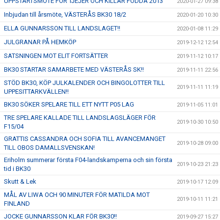
UPPSTARTSMÖTE FÖR TJEJER OCH KILLAR FÖDDA 2013
2020-01-27 09:38
Inbjudan till årsmöte, VÄSTERÅS BK30 18/2
2020-01-20 10:30
ELLA GUNNARSSON TILL LANDSLAGET!!
2020-01-08 11:29
JULGRANAR PÅ HEMKÖP
2019-12-12 12:54
SATSNINGEN MOT ELIT FORTSÄTTER
2019-11-12 10:17
BK30 STARTAR SAMARBETE MED VÄSTERÅS SK!!
2019-11-11 22:56
STÖD BK30, KÖP JULKALENDER OCH BINGOLOTTER TILL
2019-11-11 11:19
UPPESITTARKVÄLLEN!!
BK30 SÖKER SPELARE TILL ETT NYTT P05 LAG
2019-11-05 11:01
TRE SPELARE KALLADE TILL LANDSLAGSLÄGER FÖR
2019-10-30 10:50
F15/04
GRATTIS CASSANDRA OCH SOFIA TILL AVANCEMANGET
2019-10-28 09:00
TILL OBOS DAMALLSVENSKAN!
Eriholm summerar första F04-landskamperna och sin första
2019-10-23 21:23
tid i BK30
Skutt & Lek
2019-10-17 12:09
MÅL AV LIWA OCH 90 MINUTER FÖR MATILDA MOT
2019-10-11 11:21
FINLAND
JOCKE GUNNARSSON KLAR FÖR BK30!!
2019-09-27 15:27