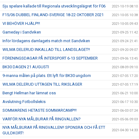
Sju spelare kallade till Regionala utvecklingslägret för F06
2021-10-19 08:10
F15/06 DUBBEL FINLAND-SVERIGE 18-22 OKTOBER 2021
2021-10-05 10:38
VI BEHÖVER HJÄLP!!!
2021-10-05 09:43
Gameday i Sandviken
2021-09-25 11:42
Inför lördagens damlagets match mot Sandviken
2021-09-24 21:41
WILMA DELERUD INKALLAD TILL LANDSLAGET!!
2021-09-20 09:07
FÖRENINGSDAGAR PÅ INTERSPORT 6-13 SEPTEMBER
2021-09-06 13:45
BK30 DAGEN 21 AUGUSTI
2021-08-09 09:10
9-manna målen på plats. Ett lyft för BK30 ungdom
2021-07-05 17:20
WILMA DELERUD UTTAGEN TILL RIKSLÄGER
2021-07-05 17:19
Bengt Hellman har lämnat oss
2021-06-21 10:00
Avslutning Fotbollslekis
2021-06-17 10:30
SOMMARENS HETASTE SOMMARCAMP!!!
2021-06-03 07:24
VARFÖR NYA MÅLBURAR PÅ RINGVALLEN?
2021-05-06 09:03
NYA MÅLBURAR PÅ RINGVALLEN!! SPONSRA OCH FÅ ETT
2021-04-30 14:33
GULDKORT!