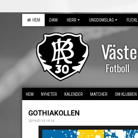
HEM
DAM
HERR
UNGDOMSLAG
FLICK
Väst
Fotboll
HEM
NYHETER
KALENDER
MATCHER
OM KLUBBEN
GOTHIAKOLLEN
2019-07-15 19:16