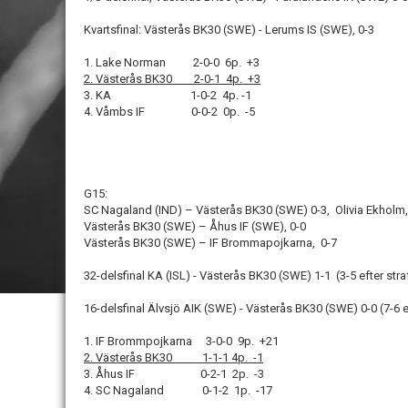
Kvartsfinal: Västerås BK30 (SWE) - Lerums IS (SWE), 0-3
1. Lake Norman 2-0-0 6p. +3
2. Västerås BK30 2-0-1 4p. +3
3. KA 1-0-2 4p. -1
4. Våmbs IF 0-0-2 0p. -5
G15:
SC Nagaland (IND) – Västerås BK30 (SWE) 0-3, Olivia Ekhol
Västerås BK30 (SWE) – Åhus IF (SWE), 0-0
Västerås BK30 (SWE) – IF Brommapojkarna, 0-7
32-delsfinal KA (ISL) - Västerås BK30 (SWE) 1-1 (3-5 efter stra
16-delsfinal Älvsjö AIK (SWE) - Västerås BK30 (SWE) 0-0 (7-6 ef
1. IF Brommpojkarna 3-0-0 9p. +21
2. Västerås BK30 1-1-1 4p. -1
3. Åhus IF 0-2-1 2p. -3
4. SC Nagaland 0-1-2 1p. -17