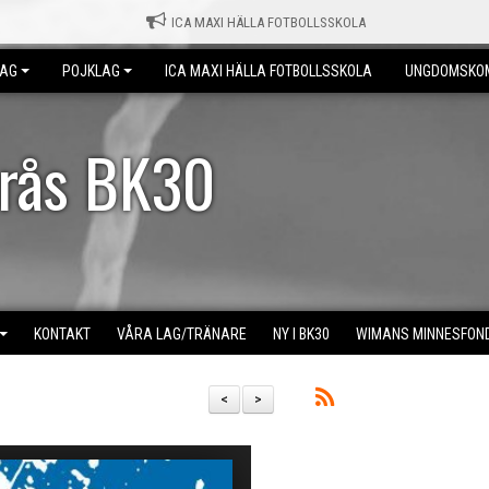
ICA MAXI HÄLLA FOTBOLLSSKOLA
LAG
POJKLAG
ICA MAXI HÄLLA FOTBOLLSSKOLA
UNGDOMSKO
erås BK30
KONTAKT
VÅRA LAG/TRÄNARE
NY I BK30
WIMANS MINNESFON
<
>