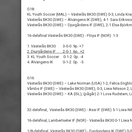
G18:
KL Youth Soccer (MAL) – Västerås BK30 (SWE) 0-3, Linda Kragg
Västerås BK30 (SWE) – Älvängens IK (SWE), 4-1 Sara Eriksson
Västerås BK30 (SWE) – Djurgårdens IF (SWE), 2-1 Elsa Björkm
16-delsfinal Västerås BK30 (SWE) - Flöya IF (NOR) 1-3
1. Västerås BK30 3-0-0 9p. +7
2. Djurgårdens IF 2-0-1 6p. +2
3. KL Youth Soccer 0-1-2 0p. -4
4. Älvängens IK 0-1-2 0p. -5
G16:
Västerås BK30 (SWE) – Lake Norman (USA) 1-2, Felica Engbl
Våmbs IF (SWE) – Västerås BK30 (SWE), 0-3, Liwa Nilsson 2,
Västerås BK30 (SWE) – KA (ISL), (pågår) 2-1 Lova Rudstam, L
32-delsfinal, Västerås BK30 (SWE) - Assi IF (SWE) 5-1 Liwa Ni
16-delsfinal, Lambertseter IF (NOR) - Västerås BK30 0-1 Liwa 
1/8-delsfinal, Västerås BK30 (SWE) - Furulundens IK (SWE) 0-0 (