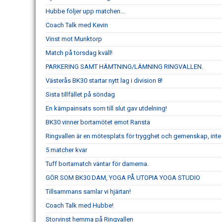
Hubbe följer upp matchen...
Coach Talk med Kevin
Vinst mot Munktorp
Match på torsdag kväll!
PARKERING SAMT HÄMTNING/LÄMNING RINGVALLEN.
Västerås BK30 startar nytt lag i division 8!
Sista tillfället på söndag
En kämpainsats som till slut gav utdelning!
BK30 vinner bortamötet emot Ransta
Ringvallen är en mötesplats för trygghet och gemenskap, inte k
5 matcher kvar
Tuff bortamatch väntar för damerna.
GÖR SOM BK30 DAM, YOGA PÅ UTOPIA YOGA STUDIO
Tillsammans samlar vi hjärtan!
Coach Talk med Hubbe!
Storvinst hemma på Ringvallen