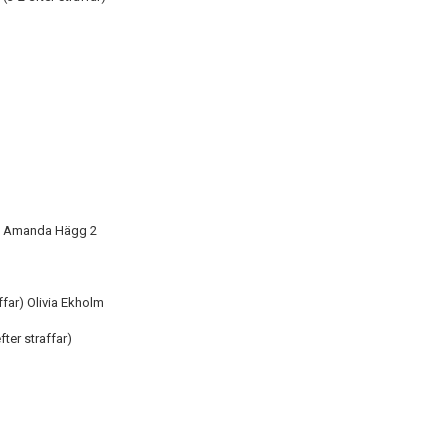
m, Amanda Hägg 2
ffar) Olivia Ekholm
ter straffar)