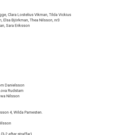
e, Clara Lostelius Vikman, Tilda Vickius
, Elsa Björkman, Thea Nilsson, nr3
an, Sara Eriksson
om Danielsson
 Lova Rudstam
iwa Nilsson
lsson 4, Wilda Parnesten.
Nilsson
3-2 efter straffar)