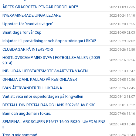
ÅRETS GRÄSROTEN PENGAR FÖRDELADE!!
2022-11-09 12:35
NYEXAMINERADE UNGA LEDARE
2022-10-24 14:10
Uppstart för "svartvita vägen"
2022-10-20 18:55
Snart dags för vår Cup
2022-10-09 21:03
Inbjudan till provträningar och öppna träningar i BK30!
2022-09-29 07:02
CLUBDAGAR PÅ INTERSPORT
2022-09-26 12:50
HÖSTLOVSCAMP MED SVFA I FOTBOLLSHALLEN ( 2009-
2022-09-16 09:56
2014)
INBJUDAN UPPSTARTSMÖTE SVARTVITA VÄGEN
2022-09-13 13:47
OPHELIA DAHL KALLAD PÅ REGIONLÄGER
2022-09-05 10:56
IVAN ÅTERVÄNDER TILL UKRAINA
2022-08-26 12:45
Värt att veta inför superlördagen på Ringvallen
2022-08-12 11:07
BESTÄLL DIN RESTAURANGCHANS 2022/23 AV BK30
2022-08-01 13:12
Barn och ungdomar i fokus.
2022-07-06 16:16
SEMIFINAL AROSCUPEN F16/17 16:00: BK30 - UMEDALENS
2022-07-03 10:40
IF
Trevlig midsommar!
2022-06-24 00:43