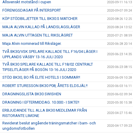
Allsvenskt motstånd i cupen
2020-09-11 16:13
FÖRENIGSDAGAR PÅ INTERSPORT
2020-09-07 09:24
KÖP STÖDBILJETTER TILL BK30:S MATCHER
2020-08-26 12:25
MAJA ALVIN KALLAD PÅ LANDSLAGSLÄGER
2020-08-24 13:52
MAJA ALVIN UTTAGEN TILL RIKSLÄGRET
2020-07-21 08:59
Maja Alvin nominerad till Riksläger.
2020-06-28 20:14
TVÅ BK30/VSK SPELARE KALLADE TILL F16/04 LÄGER I
2020-06-23 14:35
UPPLANDS VÄSBY 13-16 JULI 2020
TVÅ BK30 SPELARE KALLADE TILL F18/02 CENTRALT
2020-06-23 08:15
TIPSELITLÄGER PÅ BOSÖN 13-16 JULI 2020
STÖD BK30, BO PÅ ELITE HOTELS I SOMMAR!!
2020-06-09 10:28
ROBERT STURESSON BK30 P08, ÅRETS ELDSJÄL!!
2020-06-03 16:11
DRAGNINGSLISTA BK30 SWISHEN
2020-06-02 09:34
DRAGNING I EFTERMIDDAG. 10.000:- I SIKTE!!
2020-05-30 15:38
ERBJUDANDE TILL ALLA BK30 MEDLEMAR FRÅN
2020-04-27 15:46
RISTORANTE LIMONE
Reviderat beslut angående träningsmatcher i barn- och
2020-04-17 09:23
ungdomsfotbollen