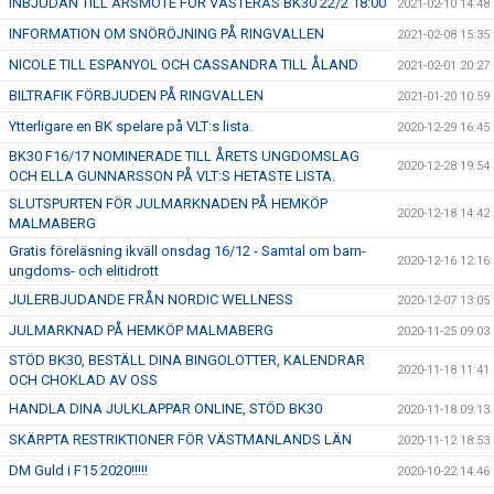
INBJUDAN TILL ÅRSMÖTE FÖR VÄSTERÅS BK30 22/2 18:00
2021-02-10 14:48
INFORMATION OM SNÖRÖJNING PÅ RINGVALLEN
2021-02-08 15:35
NICOLE TILL ESPANYOL OCH CASSANDRA TILL ÅLAND
2021-02-01 20:27
BILTRAFIK FÖRBJUDEN PÅ RINGVALLEN
2021-01-20 10:59
Ytterligare en BK spelare på VLT:s lista.
2020-12-29 16:45
BK30 F16/17 NOMINERADE TILL ÅRETS UNGDOMSLAG
2020-12-28 19:54
OCH ELLA GUNNARSSON PÅ VLT:S HETASTE LISTA.
SLUTSPURTEN FÖR JULMARKNADEN PÅ HEMKÖP
2020-12-18 14:42
MALMABERG
Gratis föreläsning ikväll onsdag 16/12 - Samtal om barn-
2020-12-16 12:16
ungdoms- och elitidrott
JULERBJUDANDE FRÅN NORDIC WELLNESS
2020-12-07 13:05
JULMARKNAD PÅ HEMKÖP MALMABERG
2020-11-25 09:03
STÖD BK30, BESTÄLL DINA BINGOLOTTER, KALENDRAR
2020-11-18 11:41
OCH CHOKLAD AV OSS
HANDLA DINA JULKLAPPAR ONLINE, STÖD BK30
2020-11-18 09:13
SKÄRPTA RESTRIKTIONER FÖR VÄSTMANLANDS LÄN
2020-11-12 18:53
DM Guld i F15 2020!!!!!
2020-10-22 14:46