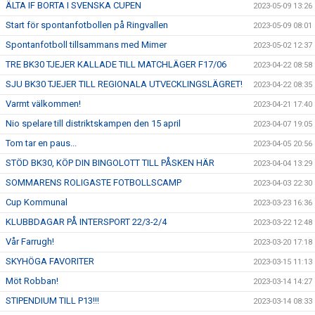
ÄLTA IF BORTA I SVENSKA CUPEN
2023-05-09 13:26
Start för spontanfotbollen på Ringvallen
2023-05-09 08:01
Spontanfotboll tillsammans med Mimer
2023-05-02 12:37
TRE BK30 TJEJER KALLADE TILL MATCHLÄGER F17/06
2023-04-22 08:58
SJU BK30 TJEJER TILL REGIONALA UTVECKLINGSLÄGRET!
2023-04-22 08:35
Varmt välkommen!
2023-04-21 17:40
Nio spelare till distriktskampen den 15 april
2023-04-07 19:05
Tom tar en paus...
2023-04-05 20:56
STÖD BK30, KÖP DIN BINGOLOTT TILL PÅSKEN HÄR
2023-04-04 13:29
SOMMARENS ROLIGASTE FOTBOLLSCAMP
2023-04-03 22:30
Cup Kommunal
2023-03-23 16:36
KLUBBDAGAR PÅ INTERSPORT 22/3-2/4
2023-03-22 12:48
Vår Farrugh!
2023-03-20 17:18
SKYHÖGA FAVORITER
2023-03-15 11:13
Möt Robban!
2023-03-14 14:27
STIPENDIUM TILL P13!!!
2023-03-14 08:33