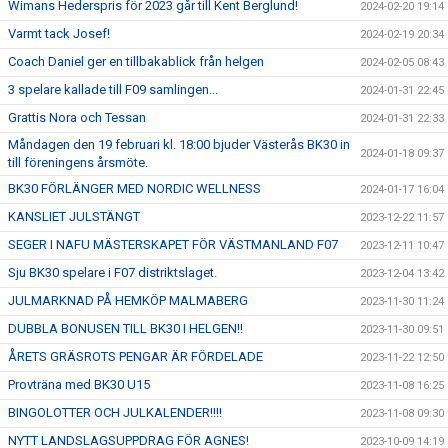
Wimans Hederspris för 2023 går till Kent Berglund!
2024-02-20 19:14
Varmt tack Josef!
2024-02-19 20:34
Coach Daniel ger en tillbakablick från helgen
2024-02-05 08:43
3 spelare kallade till F09 samlingen...
2024-01-31 22:45
Grattis Nora och Tessan
2024-01-31 22:33
Måndagen den 19 februari kl. 18:00 bjuder Västerås BK30 in
2024-01-18 09:37
till föreningens årsmöte.
BK30 FÖRLÄNGER MED NORDIC WELLNESS
2024-01-17 16:04
KANSLIET JULSTÄNGT
2023-12-22 11:57
SEGER I NAFU MÄSTERSKAPET FÖR VÄSTMANLAND F07
2023-12-11 10:47
Sju BK30 spelare i F07 distriktslaget.
2023-12-04 13:42
JULMARKNAD PÅ HEMKÖP MALMABERG
2023-11-30 11:24
DUBBLA BONUSEN TILL BK30 I HELGEN!!
2023-11-30 09:51
ÅRETS GRÄSROTS PENGAR ÄR FÖRDELADE
2023-11-22 12:50
Provträna med BK30 U15
2023-11-08 16:25
BINGOLOTTER OCH JULKALENDER!!!!
2023-11-08 09:30
NYTT LANDSLAGSUPPDRAG FÖR AGNES!
2023-10-09 14:19