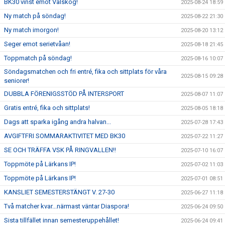
BK30 vinst emot Valskog!
2025-08-24 18:59
Ny match på söndag!
2025-08-22 21:30
Ny match imorgon!
2025-08-20 13:12
Seger emot serietvåan!
2025-08-18 21:45
Toppmatch på söndag!
2025-08-16 10:07
Söndagsmatchen och fri entré, fika och sittplats för våra
2025-08-15 09:28
seniorer!
DUBBLA FÖRENIGSSTÖD PÅ INTERSPORT
2025-08-07 11:07
Gratis entré, fika och sittplats!
2025-08-05 18:18
Dags att sparka igång andra halvan...
2025-07-28 17:43
AVGIFTFRI SOMMARAKTIVITET MED BK30
2025-07-22 11:27
SE OCH TRÄFFA VSK PÅ RINGVALLEN!!
2025-07-10 16:07
Toppmöte på Lärkans IP!
2025-07-02 11:03
Toppmöte på Lärkans IP!
2025-07-01 08:51
KANSLIET SEMESTERSTÄNGT V. 27-30
2025-06-27 11:18
Två matcher kvar...närmast väntar Diaspora!
2025-06-24 09:50
Sista tillfället innan semesteruppehållet!
2025-06-24 09:41