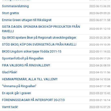
Sommaravslutning
2022-06-15 06:09
Stort grattis
2022-06-09 09:25
Emmie Green uttagen till Rikslägret
2022-06-07 11:58
SISTA DAGEN. SPONSRA BK30 KÖP PRODUKTER FRÅN
2022-05-31 12:10
RAVELLI
Sju BK30 spelare åker på Regionalt utvecklingsläger.
2022-05-25 20:28
STÖD BK30, KÖP DIN SVERIGETRÖJA FRÅN RAVELLI
2022-05-19 10:39
BK30 Ungdom söker tjejer födda 2011-15
2022-05-11 14:02
Spontanfotboll på Ringvallen
2022-05-09 17:29
FIRA VALBORG PÅ RINGVALLEN!!!
2022-04-26 08:59
Glad Påsk!
2022-04-15 11:56
HEMMAPREMIÄR, ALLA TILL VALLEN!!!
2022-04-14 10:04
"Vinnarna på Ringvallen"
2022-04-07 17:48
En epok går i graven
2022-03-23 15:42
FÖRENINGSDAGAR PÅ INTERSPORT 20-27/3
2022-03-21 16:14
Varmt tack!
2022-03-16 07:29