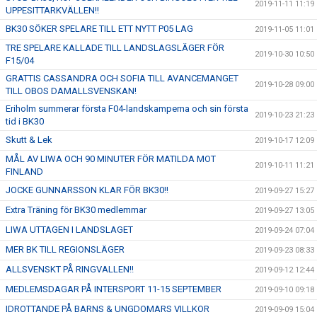
2019-11-11 11:19
UPPESITTARKVÄLLEN!!
BK30 SÖKER SPELARE TILL ETT NYTT P05 LAG
2019-11-05 11:01
TRE SPELARE KALLADE TILL LANDSLAGSLÄGER FÖR
2019-10-30 10:50
F15/04
GRATTIS CASSANDRA OCH SOFIA TILL AVANCEMANGET
2019-10-28 09:00
TILL OBOS DAMALLSVENSKAN!
Eriholm summerar första F04-landskamperna och sin första
2019-10-23 21:23
tid i BK30
Skutt & Lek
2019-10-17 12:09
MÅL AV LIWA OCH 90 MINUTER FÖR MATILDA MOT
2019-10-11 11:21
FINLAND
JOCKE GUNNARSSON KLAR FÖR BK30!!
2019-09-27 15:27
Extra Träning för BK30 medlemmar
2019-09-27 13:05
LIWA UTTAGEN I LANDSLAGET
2019-09-24 07:04
MER BK TILL REGIONSLÄGER
2019-09-23 08:33
ALLSVENSKT PÅ RINGVALLEN!!
2019-09-12 12:44
MEDLEMSDAGAR PÅ INTERSPORT 11-15 SEPTEMBER
2019-09-10 09:18
IDROTTANDE PÅ BARNS & UNGDOMARS VILLKOR
2019-09-09 15:04