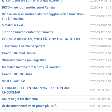
En kämpainsats som till slut gav utdelning!
2025-09-14 21:13
BK30 vinner bortamötet emot Ransta
2025-09-14 17:16
Ringvallen är en mötesplats för trygghet och gemenskap,
2025-09-13 12:28
inte kriminalitet.
5 matcher kvar
2025-09-13 05:39
Tuff bortamatch väntar för damerna.
2025-09-12 16:55
GÖR SOM BK30 DAM, YOGA PÅ UTOPIA YOGA STUDIO
2025-09-11 13:54
Tillsammans samlar vi hjärtan!
2025-09-10 07:08
Coach Talk med Hubbe!
2025-09-07 19:51
Storvinst hemma på Ringvallen
2025-09-07 18:42
Ny match hemma mot Norrby på söndag!
2025-09-03 12:36
Coach Talk i Skultuna!
2025-09-03 12:34
Vinst I Skultuna!
2025-09-03 12:31
FRITIDSKORTET - EN SATSNING FÖR BARN OCH
2025-09-03 11:48
UNGDOMAR
Säker seger för damerna
2025-08-30 20:05
Är du intresserad av att prova på Golf?
2025-08-25 06:52