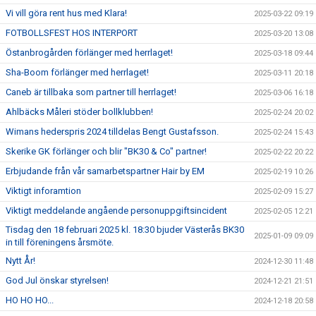
Vi vill göra rent hus med Klara!
2025-03-22 09:19
FOTBOLLSFEST HOS INTERPORT
2025-03-20 13:08
Östanbrogården förlänger med herrlaget!
2025-03-18 09:44
Sha-Boom förlänger med herrlaget!
2025-03-11 20:18
Caneb är tillbaka som partner till herrlaget!
2025-03-06 16:18
Ahlbäcks Måleri stöder bollklubben!
2025-02-24 20:02
Wimans hederspris 2024 tilldelas Bengt Gustafsson.
2025-02-24 15:43
Skerike GK förlänger och blir "BK30 & Co" partner!
2025-02-22 20:22
Erbjudande från vår samarbetspartner Hair by EM
2025-02-19 10:26
Viktigt inforamtion
2025-02-09 15:27
Viktigt meddelande angående personuppgiftsincident
2025-02-05 12:21
Tisdag den 18 februari 2025 kl. 18:30 bjuder Västerås BK30
2025-01-09 09:09
in till föreningens årsmöte.
Nytt År!
2024-12-30 11:48
God Jul önskar styrelsen!
2024-12-21 21:51
HO HO HO...
2024-12-18 20:58