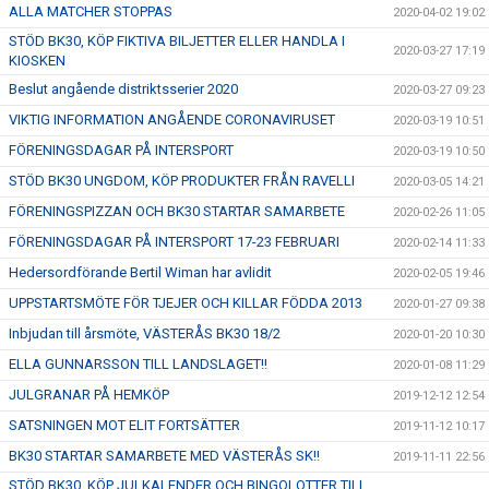
ALLA MATCHER STOPPAS
2020-04-02 19:02
STÖD BK30, KÖP FIKTIVA BILJETTER ELLER HANDLA I
2020-03-27 17:19
KIOSKEN
Beslut angående distriktsserier 2020
2020-03-27 09:23
VIKTIG INFORMATION ANGÅENDE CORONAVIRUSET
2020-03-19 10:51
FÖRENINGSDAGAR PÅ INTERSPORT
2020-03-19 10:50
STÖD BK30 UNGDOM, KÖP PRODUKTER FRÅN RAVELLI
2020-03-05 14:21
FÖRENINGSPIZZAN OCH BK30 STARTAR SAMARBETE
2020-02-26 11:05
FÖRENINGSDAGAR PÅ INTERSPORT 17-23 FEBRUARI
2020-02-14 11:33
Hedersordförande Bertil Wiman har avlidit
2020-02-05 19:46
UPPSTARTSMÖTE FÖR TJEJER OCH KILLAR FÖDDA 2013
2020-01-27 09:38
Inbjudan till årsmöte, VÄSTERÅS BK30 18/2
2020-01-20 10:30
ELLA GUNNARSSON TILL LANDSLAGET!!
2020-01-08 11:29
JULGRANAR PÅ HEMKÖP
2019-12-12 12:54
SATSNINGEN MOT ELIT FORTSÄTTER
2019-11-12 10:17
BK30 STARTAR SAMARBETE MED VÄSTERÅS SK!!
2019-11-11 22:56
STÖD BK30, KÖP JULKALENDER OCH BINGOLOTTER TILL