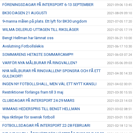
FÖRENINGSDAGAR PÅ INTERSPORT 6-13 SEPTEMBER
2021-09-06 13:45
BK30 DAGEN 21 AUGUSTI
2021-08-09 09:10
9-manna målen på plats. Ett lyft för BK30 ungdom
2021-07-05 17:20
WILMA DELERUD UTTAGEN TILL RIKSLÄGER
2021-07-05 17:19
Bengt Hellman har lämnat oss
2021-06-21 10:00
Avslutning Fotbollslekis
2021-06-17 10:30
SOMMARENS HETASTE SOMMARCAMP!!!
2021-06-03 07:24
VARFÖR NYA MÅLBURAR PÅ RINGVALLEN?
2021-05-06 09:03
NYA MÅLBURAR PÅ RINGVALLEN!! SPONSRA OCH FÅ ETT
2021-04-30 14:33
GULDKORT!
INGEN NY FOTBOLLSHALL, MEN VÄL ETT NYTT KANSLI
2021-04-02 00:01
Restriktioner förlängs fram till 3 maj
2021-03-30 15:55
CLUBDAGAR PÅ INTERSPORT 24-29 MARS
2021-03-23 14:03
WIMANS HEDERSPRIS TILL BENGT HELLMAN
2021-03-02 08:51
Nya riktlinjer för svensk fotboll
2021-03-01 15:50
FOTBOLLSDAGAR PÅ INTERSPORT 22-28 FEBRUARI
2021-02-18 12:16