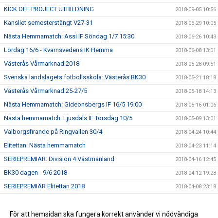
KICK OFF PROJECT UTBILDNING
2018-09-05 10:56
Kansliet semesterstängt V27-31
2018-06-29 10:05
Nästa Hemmamatch: Assi IF Söndag 1/7 15:30
2018-06-26 10:43
Lördag 16/6 - Kvarnsvedens IK Hemma
2018-06-08 13:01
Västerås Vårmarknad 2018
2018-05-28 09:51
Svenska landslagets fotbollsskola: Västerås BK30
2018-05-21 18:18
Västerås Vårmarknad 25-27/5
2018-05-18 14:13
Nästa Hemmamatch: Gideonsbergs IF 16/5 19:00
2018-05-16 01:06
Nästa hemmamatch: Ljusdals IF Torsdag 10/5
2018-05-09 13:01
Valborgsfirande på Ringvallen 30/4
2018-04-24 10:44
Elitettan: Nästa hemmamatch
2018-04-23 11:14
SERIEPREMIÄR: Division 4 Västmanland
2018-04-16 12:45
BK30 dagen - 9/6 2018
2018-04-12 19:28
SERIEPREMIÄR Elitettan 2018
2018-04-08 23:18
Fotbollslekis 2018!
2018-04-08 16:35
Uppstart för Pojkar födda 2011
För att hemsidan ska fungera korrekt använder vi nödvändiga
2018-03-13 09:44