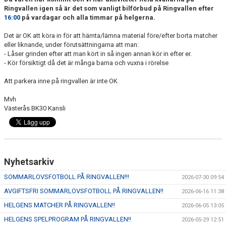
KONTAKT
Ringvallen igen så är det som vanligt bilförbud på Ringvallen efter
16:00
på vardagar och alla timmar på helgerna.
VÅRA LAG/TRÄNARE
Det är OK att köra in för att hämta/lämna material före/efter borta matcher
eller liknande, under förutsättningarna att man:
NY I BK30
- Låser grinden efter att man kört in så ingen annan kör in efter er.
- Kör försiktigt då det är många barna och vuxna i rörelse
WIMANS MINNESFOND
Att parkera inne på ringvallen är inte OK
DOKUMENT
Mvh
Västerås BK30 Kansli
Nyhetsarkiv
SOMMARLOVSFOTBOLL PÅ RINGVALLEN!!!
2026-07-30 09:54
AVGIFTSFRI SOMMARLOVSFOTBOLL PÅ RINGVALLEN!!
2026-06-16 11:38
HELGENS MATCHER PÅ RINGVALLEN!!
2026-06-05 13:05
HELGENS SPELPROGRAM PÅ RINGVALLEN!!
2026-05-29 12:51