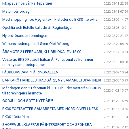
Fikapaus hos vår kaffepartner
2022-03-11 22:35
Match på lördag
2022-03-11 07:29
Med shopping hos Hygienteknik stöder du BK30 lite extra...
2022-03-09 14:07
Opehlia och Estelle kallade till Regionlägar
2022-03-08 10:01
Ny ordförande i föreningen
2022-02-22 21:47
Wimans hederspris till Sven-Olof Wiberg
2022-02-22 08:29
ÅRSMÖTE 21 FEBRUARI, KLUBBLOKALEN 18:00
2022-02-17 13:54
Västerås BK30 Fotboll hälsar Ár Functional välkommen
2022-02-10 08:58
som ny samarbetspartner
PÅSKLOVSCAMP PÅ RINGVALLEN
2022-02-09 10:24
BARKARÖ HANDELSTRÄDGÅRD, NY SAMARBETSPARTNER!
2022-02-08 10:29
Måndagen den 21 februari kl. 18:00 bjuder Västerås BK30 in
2022-01-21 13:07
till föreningens årsmöte.
GODJUL OCH GOTT NYTT ÅR!!!
2021-12-22 15:39
BK30 FORTSÄTTER SAMARBETA MED NORDIC WELLNESS
2021-12-16 10:55
BK30 i Östafrika
2021-12-15 11:04
SHOPPA JULKLAPPAR PÅ INTERSPORT OCH SPONSRA
2021-12-07 12:12