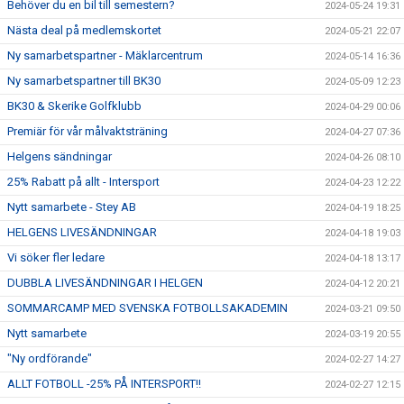
Behöver du en bil till semestern?
2024-05-24 19:31
Nästa deal på medlemskortet
2024-05-21 22:07
Ny samarbetspartner - Mäklarcentrum
2024-05-14 16:36
Ny samarbetspartner till BK30
2024-05-09 12:23
BK30 & Skerike Golfklubb
2024-04-29 00:06
Premiär för vår målvaktsträning
2024-04-27 07:36
Helgens sändningar
2024-04-26 08:10
25% Rabatt på allt - Intersport
2024-04-23 12:22
Nytt samarbete - Stey AB
2024-04-19 18:25
HELGENS LIVESÄNDNINGAR
2024-04-18 19:03
Vi söker fler ledare
2024-04-18 13:17
DUBBLA LIVESÄNDNINGAR I HELGEN
2024-04-12 20:21
SOMMARCAMP MED SVENSKA FOTBOLLSAKADEMIN
2024-03-21 09:50
Nytt samarbete
2024-03-19 20:55
"Ny ordförande"
2024-02-27 14:27
ALLT FOTBOLL -25% PÅ INTERSPORT!!
2024-02-27 12:15