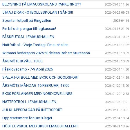
BELYSNING PÅ EMAUSSKOLANS PARKERING??
2026-05-13 11:26
5 MAJ DRAR FOTBOLLSSKOLAN I GÅNG!!!
2026-04-29 09:03
Spontanfotboll på Ringvallen
2026-04-14
Fin bil och pengar till lagkassan!
2026-04-13 21:29
PÅSKFUTSAL I EMAUSHALLEN
2026-04-04 10:07
Nattfotboll - Varje Fredag i Emaushallen
2026-02-18 11:02
Wimans hederspris 2025 tilldeleas Robert Sturesson
2026-02-18 10:52
ÅRSMÖTE IKVÄLL 18:00
2026-02-16 10:33
Påsklovscamp - 7-9 April 2026
2026-02-04 14:50
SPELA FOTBOLL MED BK30 OCH GOODSPORT
2026-01-28 14:38
ÅRSMÖTE MÅNDAG 16 FEBRUARI 18:00
2026-01-20 13:00
BK30 FÖRLÄNGER MED NORDICWELLNES
2026-01-20 12:53
NATTFOTBOLL I EMAUSHALLEN
2026-01-08 11:01
JULKLAPPSDAGAR PÅ INTERSPORT
2025-12-15 10:01
Uppstartsmöte för Div 8-laget
2025-12-04 10:04
HÖSTLOVSKUL MED BK30 I EMAUSHALLEN!!!
2025-10-21 13:26