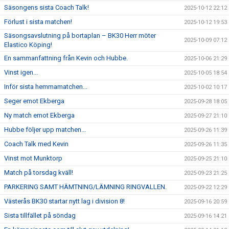
Säsongens sista Coach Talk!
2025-10-12 22:12
Förlust i sista matchen!
2025-10-12 19:53
Säsongsavslutning på bortaplan – BK30 Herr möter
2025-10-09 07:12
Elastico Köping!
En sammanfattning från Kevin och Hubbe.
2025-10-06 21:29
Vinst igen...
2025-10-05 18:54
Inför sista hemmamatchen...
2025-10-02 10:17
Seger emot Ekberga
2025-09-28 18:05
Ny match emot Ekberga
2025-09-27 21:10
Hubbe följer upp matchen...
2025-09-26 11:39
Coach Talk med Kevin
2025-09-26 11:35
Vinst mot Munktorp
2025-09-25 21:10
Match på torsdag kväll!
2025-09-23 21:25
PARKERING SAMT HÄMTNING/LÄMNING RINGVALLEN.
2025-09-22 12:29
Västerås BK30 startar nytt lag i division 8!
2025-09-16 20:59
Sista tillfället på söndag
2025-09-16 14:21