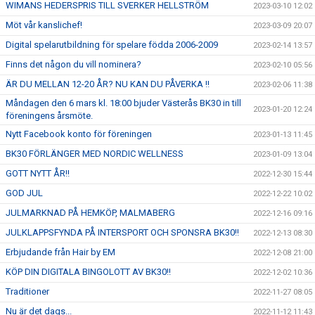
WIMANS HEDERSPRIS TILL SVERKER HELLSTRÖM
2023-03-10 12:02
Möt vår kanslichef!
2023-03-09 20:07
Digital spelarutbildning för spelare födda 2006-2009
2023-02-14 13:57
Finns det någon du vill nominera?
2023-02-10 05:56
ÄR DU MELLAN 12-20 ÅR? NU KAN DU PÅVERKA !!
2023-02-06 11:38
Måndagen den 6 mars kl. 18:00 bjuder Västerås BK30 in till
2023-01-20 12:24
föreningens årsmöte.
Nytt Facebook konto för föreningen
2023-01-13 11:45
BK30 FÖRLÄNGER MED NORDIC WELLNESS
2023-01-09 13:04
GOTT NYTT ÅR!!
2022-12-30 15:44
GOD JUL
2022-12-22 10:02
JULMARKNAD PÅ HEMKÖP, MALMABERG
2022-12-16 09:16
JULKLAPPSFYNDA PÅ INTERSPORT OCH SPONSRA BK30!!
2022-12-13 08:30
Erbjudande från Hair by EM
2022-12-08 21:00
KÖP DIN DIGITALA BINGOLOTT AV BK30!!
2022-12-02 10:36
Traditioner
2022-11-27 08:05
Nu är det dags...
2022-11-12 11:43