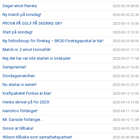
Seger emot Ransta
2025-05-23 08:00
Ny match på torsdag!
2025-05-20 22:34
PROVA PÅ GOLF PÅ SKERIKE GK!!
2025-05-15 10:06
Start på söndag!
2025-05-13 10:26
Ny fotbollscup för företag – BK30 Företagspokal är här!
2025-05-03 09:00
Match nr. 2 emot Hornafrik!
2025-05-01 11:19
Nej det här var inte starten vi önskade!
2025-04-27 17:58
Seriepremiär!
2025-04-27 10:45
Söndagsmatchen
2025-04-22 23:43
Nu startar vi serien!
2025-04-22 23:37
Kraftpaketet Pontus är klar!
2025-04-15 12:50
Henke skriver på för 2025!
2025-04-14 14:06
Ivancitoo förlänger!
2025-04-11 15:04
Mr. Garside förlänger...
2025-04-10 11:08
Simon är tillbaka!
2025-04-09 23:30
Wilson tillbaka som samarbetspartner!
2025-03-30 08:58