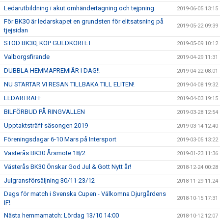
Ledarutbildning i akut omhändertagning och tejpning
2019-06-05 13:15
För BK30 är ledarskapet en grundsten för elitsatsning på
2019-05-22 09:39
tjejsidan
STÖD BK30, KÖP GULDKORTET
2019-05-09 10:12
Valborgsfirande
2019-04-29 11:31
DUBBLA HEMMAPREMIÄR I DAG!!
2019-04-22 08:01
NU STARTAR VI RESAN TILLBAKA TILL ELITEN!
2019-04-08 19:32
LEDARTRÄFF
2019-04-03 19:15
BILFÖRBUD PÅ RINGVALLEN
2019-03-28 12:54
Upptaktsträff säsongen 2019
2019-03-14 12:40
Föreningsdagar 6-10 Mars på Intersport
2019-03-05 13:22
Västerås BK30 Årsmöte 18/2
2019-01-23 11:36
Västerås BK30 Önskar God Jul & Gott Nytt år!
2018-12-24 00:28
Julgransförsäljning 30/11-23/12
2018-11-29 11:24
Dags för match i Svenska Cupen - Välkomna Djurgårdens
2018-10-15 17:31
IF!
Nästa hemmamatch: Lördag 13/10 14:00
2018-10-12 12:07