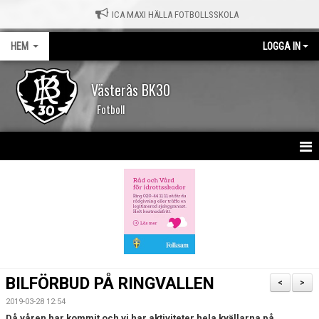
ICA MAXI HÄLLA FOTBOLLSSKOLA
HEM
LOGGA IN
Västerås BK30
Fotboll
HEM
NYHETER
KALENDER
MATCHER
BILFÖRBUD PÅ RINGVALLEN
<
>
OM KLUBBEN
2019-03-28 12:54
Då våren har kommit och vi har aktiviteter hela kvällarna på