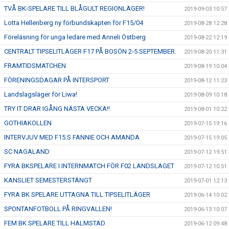
TVÅ BK-SPELARE TILL BLÅGULT REGIONLÄGER!
2019-09-03 10:57
Lotta Hellenberg ny förbundskapten för F15/04
2019-08-28 12:28
Föreläsning för unga ledare med Anneli Östberg
2019-08-22 12:19
CENTRALT TIPSELITLÄGER F17 PÅ BOSÖN 2-5 SEPTEMBER.
2019-08-20 11:31
FRAMTIDSMATCHEN
2019-08-19 10:04
FÖRENINGSDAGAR PÅ INTERSPORT
2019-08-12 11:23
Landslagsläger för Liwa!
2019-08-09 10:18
TRY IT DRAR IGÅNG NÄSTA VECKA!!
2019-08-01 10:22
GOTHIAKOLLEN
2019-07-15 19:16
INTERVJUV MED F15:S FANNIE OCH AMANDA
2019-07-15 19:05
SC NAGALAND
2019-07-12 19:51
FYRA BKSPELARE I INTERNMATCH FÖR F02 LANDSLAGET
2019-07-12 10:51
KANSLIET SEMESTERSTÄNGT
2019-07-01 12:13
FYRA BK SPELARE UTTAGNA TILL TIPSELITLÄGER
2019-06-14 10:02
SPONTANFOTBOLL PÅ RINGVALLEN!
2019-06-13 10:07
FEM BK SPELARE TILL HALMSTAD
2019-06-12 09:48