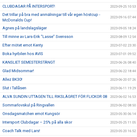
CLUBDAGAR PÅ INTERSPORT!
2023-09-25 10:53
Det trillar på bra med anmälningar till vår egen höstcup -
2023-09-16 07:44
McDonalds Cup!
Agnes på landslagsläger
2023-09-05 18:24
Till minne av Lars-Erik ”Lasse” Svensson
2023-08-09 12:54
Efter mötet emot Kenty
2023-07-02 23:30
Boka hyrbilen hos AVIS
2023-07-01 09:52
KANSLIET SEMESTERSTÄNGT
2023-06-26 08:40
Glad Midsommar!
2023-06-22 18:44
Allez BK30!
2023-06-20 07:26
Slut i Tallåsen
2023-06-11 19:29
ALVA SUNDIN UTTAGEN TILL RIKSLÄGRET FÖR FLICKOR 08
2023-06-02 16:53
Sommarlovskul på Ringvallen
2023-06-02 08:50
Onsdagsmatchen emot Kungsör
2023-05-30 06:14
Intersport Clubdagar – 25% på alla skor
2023-05-25 11:05
Coach Talk med Lars!
2023-05-20 16:52