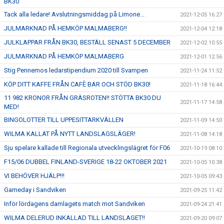
BK30
Tack alla ledare! Avslutningsmiddag på Limone...
2021-12-05 16:27
JULMARKNAD PÅ HEMKÖP MALMABERG!!
2021-12-04 12:18
JULKLAPPAR FRÅN BK30, BESTÄLL SENAST 5 DECEMBER
2021-12-02 10:55
JULMARKNAD PÅ HEMKÖP MALMABERG
2021-12-01 12:56
Stig Pennemos ledarstipendium 2020 till Svampen
2021-11-24 11:52
KÖP DITT KAFFE FRÅN CAFÈ BAR OCH STÖD BK30!
2021-11-18 16:44
11 982 KRONOR FRÅN GRÄSROTEN!! STÖTTA BK30 DU
2021-11-17 14:58
MED!
BINGOLOTTER TILL UPPESITTARKVÄLLEN
2021-11-09 14:50
WILMA KALLAT PÅ NYTT LANDSLAGSLÄGER!
2021-11-08 14:18
Sju spelare kallade till Regionala utvecklingslägret för F06
2021-10-19 08:10
F15/06 DUBBEL FINLAND-SVERIGE 18-22 OKTOBER 2021
2021-10-05 10:38
VI BEHÖVER HJÄLP!!!
2021-10-05 09:43
Gameday i Sandviken
2021-09-25 11:42
Inför lördagens damlagets match mot Sandviken
2021-09-24 21:41
WILMA DELERUD INKALLAD TILL LANDSLAGET!!
2021-09-20 09:07