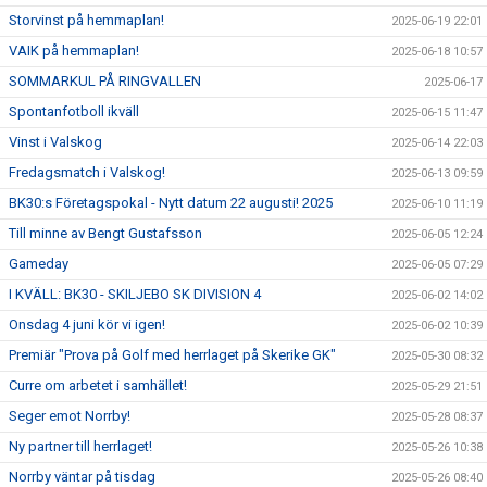
Storvinst på hemmaplan!
2025-06-19 22:01
VAIK på hemmaplan!
2025-06-18 10:57
SOMMARKUL PÅ RINGVALLEN
2025-06-17
Spontanfotboll ikväll
2025-06-15 11:47
Vinst i Valskog
2025-06-14 22:03
Fredagsmatch i Valskog!
2025-06-13 09:59
BK30:s Företagspokal - Nytt datum 22 augusti! 2025
2025-06-10 11:19
Till minne av Bengt Gustafsson
2025-06-05 12:24
Gameday
2025-06-05 07:29
I KVÄLL: BK30 - SKILJEBO SK DIVISION 4
2025-06-02 14:02
Onsdag 4 juni kör vi igen!
2025-06-02 10:39
Premiär "Prova på Golf med herrlaget på Skerike GK"
2025-05-30 08:32
Curre om arbetet i samhället!
2025-05-29 21:51
Seger emot Norrby!
2025-05-28 08:37
Ny partner till herrlaget!
2025-05-26 10:38
Norrby väntar på tisdag
2025-05-26 08:40