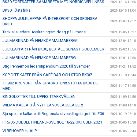
BK30 FORTSÄTTER SAMARBETA MED NORDIC WELLNESS
2021-12-16 10:55
BK30 i Östafrika
2021-12-15 11:04
SHOPPA JULKLAPPAR PÅ INTERSPORT OCH SPONSRA
2021-12-07 12:12
BK30
Tack alla ledare! Avslutningsmiddag på Limone...
2021-12-05 16:27
JULMARKNAD PÅ HEMKÖP MALMABERG!!
2021-12-04 12:18
JULKLAPPAR FRÅN BK30, BESTÄLL SENAST 5 DECEMBER
2021-12-02 10:55
JULMARKNAD PÅ HEMKÖP MALMABERG
2021-12-01 12:56
Stig Pennemos ledarstipendium 2020 till Svampen
2021-11-24 11:52
KÖP DITT KAFFE FRÅN CAFÈ BAR OCH STÖD BK30!
2021-11-18 16:44
11 982 KRONOR FRÅN GRÄSROTEN!! STÖTTA BK30 DU
2021-11-17 14:58
MED!
BINGOLOTTER TILL UPPESITTARKVÄLLEN
2021-11-09 14:50
WILMA KALLAT PÅ NYTT LANDSLAGSLÄGER!
2021-11-08 14:18
Sju spelare kallade till Regionala utvecklingslägret för F06
2021-10-19 08:10
F15/06 DUBBEL FINLAND-SVERIGE 18-22 OKTOBER 2021
2021-10-05 10:38
VI BEHÖVER HJÄLP!!!
2021-10-05 09:43