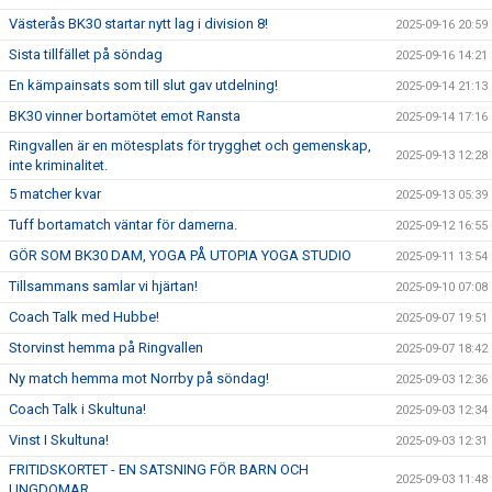
Västerås BK30 startar nytt lag i division 8!
2025-09-16 20:59
Sista tillfället på söndag
2025-09-16 14:21
En kämpainsats som till slut gav utdelning!
2025-09-14 21:13
BK30 vinner bortamötet emot Ransta
2025-09-14 17:16
Ringvallen är en mötesplats för trygghet och gemenskap,
2025-09-13 12:28
inte kriminalitet.
5 matcher kvar
2025-09-13 05:39
Tuff bortamatch väntar för damerna.
2025-09-12 16:55
GÖR SOM BK30 DAM, YOGA PÅ UTOPIA YOGA STUDIO
2025-09-11 13:54
Tillsammans samlar vi hjärtan!
2025-09-10 07:08
Coach Talk med Hubbe!
2025-09-07 19:51
Storvinst hemma på Ringvallen
2025-09-07 18:42
Ny match hemma mot Norrby på söndag!
2025-09-03 12:36
Coach Talk i Skultuna!
2025-09-03 12:34
Vinst I Skultuna!
2025-09-03 12:31
FRITIDSKORTET - EN SATSNING FÖR BARN OCH
2025-09-03 11:48
UNGDOMAR