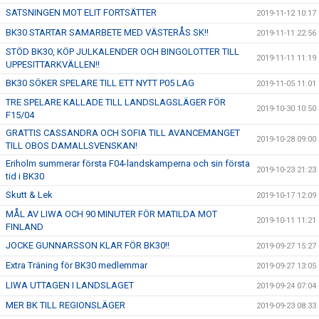
SATSNINGEN MOT ELIT FORTSÄTTER
2019-11-12 10:17
BK30 STARTAR SAMARBETE MED VÄSTERÅS SK!!
2019-11-11 22:56
STÖD BK30, KÖP JULKALENDER OCH BINGOLOTTER TILL
2019-11-11 11:19
UPPESITTARKVÄLLEN!!
BK30 SÖKER SPELARE TILL ETT NYTT P05 LAG
2019-11-05 11:01
TRE SPELARE KALLADE TILL LANDSLAGSLÄGER FÖR
2019-10-30 10:50
F15/04
GRATTIS CASSANDRA OCH SOFIA TILL AVANCEMANGET
2019-10-28 09:00
TILL OBOS DAMALLSVENSKAN!
Eriholm summerar första F04-landskamperna och sin första
2019-10-23 21:23
tid i BK30
Skutt & Lek
2019-10-17 12:09
MÅL AV LIWA OCH 90 MINUTER FÖR MATILDA MOT
2019-10-11 11:21
FINLAND
JOCKE GUNNARSSON KLAR FÖR BK30!!
2019-09-27 15:27
Extra Träning för BK30 medlemmar
2019-09-27 13:05
LIWA UTTAGEN I LANDSLAGET
2019-09-24 07:04
MER BK TILL REGIONSLÄGER
2019-09-23 08:33