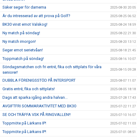
Säker seger för damerna
2025-08-30 20:05
Är du intresserad av att prova på Golf?
2025-08-25 06:52
BK30 vinst emot Valskog!
2025-08-24 18:59
Ny match på söndag!
2025-08-22 21:30
Ny match imorgon!
2025-08-20 13:12
Seger emot serietvåan!
2025-08-18 21:45
Toppmatch på söndag!
2025-08-16 10:07
Söndagsmatchen och fri entré, fika och sittplats för våra
2025-08-15 09:28
seniorer!
DUBBLA FÖRENIGSSTÖD PÅ INTERSPORT
2025-08-07 11:07
Gratis entré, fika och sittplats!
2025-08-05 18:18
Dags att sparka igång andra halvan...
2025-07-28 17:43
AVGIFTFRI SOMMARAKTIVITET MED BK30
2025-07-22 11:27
SE OCH TRÄFFA VSK PÅ RINGVALLEN!!
2025-07-10 16:07
Toppmöte på Lärkans IP!
2025-07-02 11:03
Toppmöte på Lärkans IP!
2025-07-01 08:51