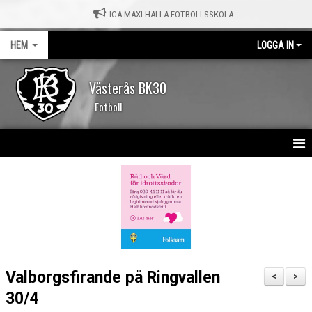
ICA MAXI HÄLLA FOTBOLLSSKOLA
HEM
LOGGA IN
Västerås BK30
Fotboll
HEM
NYHETER
KALENDER
MATCHER
Valborgsfirande på Ringvallen
<
>
OM KLUBBEN
30/4