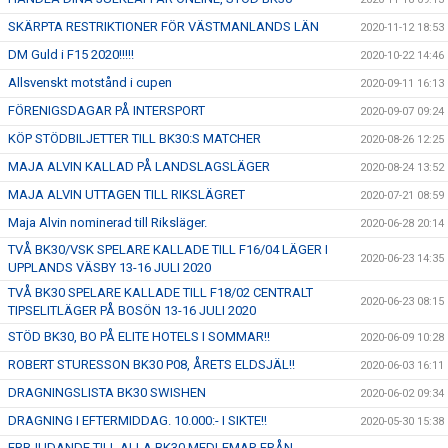
SKÄRPTA RESTRIKTIONER FÖR VÄSTMANLANDS LÄN
2020-11-12 18:53
DM Guld i F15 2020!!!!!
2020-10-22 14:46
Allsvenskt motstånd i cupen
2020-09-11 16:13
FÖRENIGSDAGAR PÅ INTERSPORT
2020-09-07 09:24
KÖP STÖDBILJETTER TILL BK30:S MATCHER
2020-08-26 12:25
MAJA ALVIN KALLAD PÅ LANDSLAGSLÄGER
2020-08-24 13:52
MAJA ALVIN UTTAGEN TILL RIKSLÄGRET
2020-07-21 08:59
Maja Alvin nominerad till Riksläger.
2020-06-28 20:14
TVÅ BK30/VSK SPELARE KALLADE TILL F16/04 LÄGER I
2020-06-23 14:35
UPPLANDS VÄSBY 13-16 JULI 2020
TVÅ BK30 SPELARE KALLADE TILL F18/02 CENTRALT
2020-06-23 08:15
TIPSELITLÄGER PÅ BOSÖN 13-16 JULI 2020
STÖD BK30, BO PÅ ELITE HOTELS I SOMMAR!!
2020-06-09 10:28
ROBERT STURESSON BK30 P08, ÅRETS ELDSJÄL!!
2020-06-03 16:11
DRAGNINGSLISTA BK30 SWISHEN
2020-06-02 09:34
DRAGNING I EFTERMIDDAG. 10.000:- I SIKTE!!
2020-05-30 15:38
ERBJUDANDE TILL ALLA BK30 MEDLEMAR FRÅN