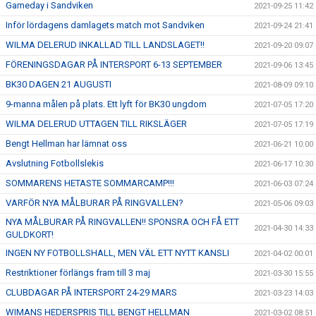
Gameday i Sandviken
2021-09-25 11:42
Inför lördagens damlagets match mot Sandviken
2021-09-24 21:41
WILMA DELERUD INKALLAD TILL LANDSLAGET!!
2021-09-20 09:07
FÖRENINGSDAGAR PÅ INTERSPORT 6-13 SEPTEMBER
2021-09-06 13:45
BK30 DAGEN 21 AUGUSTI
2021-08-09 09:10
9-manna målen på plats. Ett lyft för BK30 ungdom
2021-07-05 17:20
WILMA DELERUD UTTAGEN TILL RIKSLÄGER
2021-07-05 17:19
Bengt Hellman har lämnat oss
2021-06-21 10:00
Avslutning Fotbollslekis
2021-06-17 10:30
SOMMARENS HETASTE SOMMARCAMP!!!
2021-06-03 07:24
VARFÖR NYA MÅLBURAR PÅ RINGVALLEN?
2021-05-06 09:03
NYA MÅLBURAR PÅ RINGVALLEN!! SPONSRA OCH FÅ ETT
2021-04-30 14:33
GULDKORT!
INGEN NY FOTBOLLSHALL, MEN VÄL ETT NYTT KANSLI
2021-04-02 00:01
Restriktioner förlängs fram till 3 maj
2021-03-30 15:55
CLUBDAGAR PÅ INTERSPORT 24-29 MARS
2021-03-23 14:03
WIMANS HEDERSPRIS TILL BENGT HELLMAN
2021-03-02 08:51