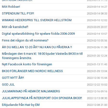
2023-03-15 11:13
Möt Robban!
2023-03-14 14:27
STIPENDIUM TILL P13!!!
2023-03-14 08:33
WIMANS HEDERSPRIS TILL SVERKER HELLSTRÖM
2023-03-10 12:02
Möt vår kanslichef!
2023-03-09 20:07
Digital spelarutbildning för spelare födda 2006-2009
2023-02-14 13:57
Finns det någon du vill nominera?
2023-02-10 05:56
ÄR DU MELLAN 12-20 ÅR? NU KAN DU PÅVERKA !!
2023-02-06 11:38
Måndagen den 6 mars kl. 18:00 bjuder Västerås BK30 in till
2023-01-20 12:24
föreningens årsmöte.
Nytt Facebook konto för föreningen
2023-01-13 11:45
BK30 FÖRLÄNGER MED NORDIC WELLNESS
2023-01-09 13:04
GOTT NYTT ÅR!!
2022-12-30 15:44
GOD JUL
2022-12-22 10:02
JULMARKNAD PÅ HEMKÖP, MALMABERG
2022-12-16 09:16
JULKLAPPSFYNDA PÅ INTERSPORT OCH SPONSRA BK30!!
2022-12-13 08:30
Erbjudande från Hair by EM
2022-12-08 21:00