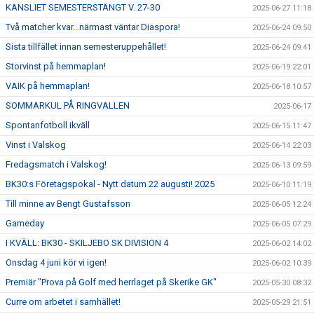
KANSLIET SEMESTERSTÄNGT V. 27-30
2025-06-27 11:18
Två matcher kvar...närmast väntar Diaspora!
2025-06-24 09:50
Sista tillfället innan semesteruppehållet!
2025-06-24 09:41
Storvinst på hemmaplan!
2025-06-19 22:01
VAIK på hemmaplan!
2025-06-18 10:57
SOMMARKUL PÅ RINGVALLEN
2025-06-17
Spontanfotboll ikväll
2025-06-15 11:47
Vinst i Valskog
2025-06-14 22:03
Fredagsmatch i Valskog!
2025-06-13 09:59
BK30:s Företagspokal - Nytt datum 22 augusti! 2025
2025-06-10 11:19
Till minne av Bengt Gustafsson
2025-06-05 12:24
Gameday
2025-06-05 07:29
I KVÄLL: BK30 - SKILJEBO SK DIVISION 4
2025-06-02 14:02
Onsdag 4 juni kör vi igen!
2025-06-02 10:39
Premiär "Prova på Golf med herrlaget på Skerike GK"
2025-05-30 08:32
Curre om arbetet i samhället!
2025-05-29 21:51