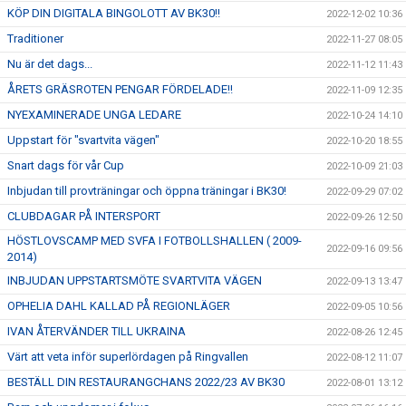
KÖP DIN DIGITALA BINGOLOTT AV BK30!!
2022-12-02 10:36
Traditioner
2022-11-27 08:05
Nu är det dags...
2022-11-12 11:43
ÅRETS GRÄSROTEN PENGAR FÖRDELADE!!
2022-11-09 12:35
NYEXAMINERADE UNGA LEDARE
2022-10-24 14:10
Uppstart för "svartvita vägen"
2022-10-20 18:55
Snart dags för vår Cup
2022-10-09 21:03
Inbjudan till provträningar och öppna träningar i BK30!
2022-09-29 07:02
CLUBDAGAR PÅ INTERSPORT
2022-09-26 12:50
HÖSTLOVSCAMP MED SVFA I FOTBOLLSHALLEN ( 2009-
2022-09-16 09:56
2014)
INBJUDAN UPPSTARTSMÖTE SVARTVITA VÄGEN
2022-09-13 13:47
OPHELIA DAHL KALLAD PÅ REGIONLÄGER
2022-09-05 10:56
IVAN ÅTERVÄNDER TILL UKRAINA
2022-08-26 12:45
Värt att veta inför superlördagen på Ringvallen
2022-08-12 11:07
BESTÄLL DIN RESTAURANGCHANS 2022/23 AV BK30
2022-08-01 13:12