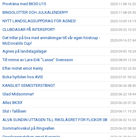
Provträna med BK30 U15
2023-11-08 16:25
BINGOLOTTER OCH JULKALENDER!!!!
2023-11-08 09:30
NYTT LANDSLAGSUPPDRAG FÖR AGNES!
2023-10-09 14:19
CLUBDAGAR PÅ INTERSPORT!
2023-09-25 10:53
Det trillar på bra med anmälningar till vår egen höstcup -
2023-09-16 07:44
McDonalds Cup!
Agnes på landslagsläger
2023-09-05 18:24
Till minne av Lars-Erik ”Lasse” Svensson
2023-08-09 12:54
Efter mötet emot Kenty
2023-07-02 23:30
Boka hyrbilen hos AVIS
2023-07-01 09:52
KANSLIET SEMESTERSTÄNGT
2023-06-26 08:40
Glad Midsommar!
2023-06-22 18:44
Allez BK30!
2023-06-20 07:26
Slut i Tallåsen
2023-06-11 19:29
ALVA SUNDIN UTTAGEN TILL RIKSLÄGRET FÖR FLICKOR 08
2023-06-02 16:53
Sommarlovskul på Ringvallen
2023-06-02 08:50
Onsdagsmatchen emot Kungsör