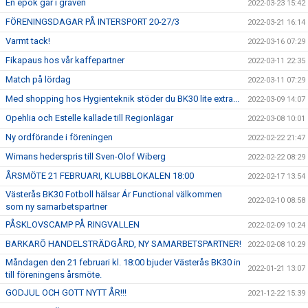
En epok går i graven
2022-03-23 15:42
FÖRENINGSDAGAR PÅ INTERSPORT 20-27/3
2022-03-21 16:14
Varmt tack!
2022-03-16 07:29
Fikapaus hos vår kaffepartner
2022-03-11 22:35
Match på lördag
2022-03-11 07:29
Med shopping hos Hygienteknik stöder du BK30 lite extra...
2022-03-09 14:07
Opehlia och Estelle kallade till Regionlägar
2022-03-08 10:01
Ny ordförande i föreningen
2022-02-22 21:47
Wimans hederspris till Sven-Olof Wiberg
2022-02-22 08:29
ÅRSMÖTE 21 FEBRUARI, KLUBBLOKALEN 18:00
2022-02-17 13:54
Västerås BK30 Fotboll hälsar Ár Functional välkommen
2022-02-10 08:58
som ny samarbetspartner
PÅSKLOVSCAMP PÅ RINGVALLEN
2022-02-09 10:24
BARKARÖ HANDELSTRÄDGÅRD, NY SAMARBETSPARTNER!
2022-02-08 10:29
Måndagen den 21 februari kl. 18:00 bjuder Västerås BK30 in
2022-01-21 13:07
till föreningens årsmöte.
GODJUL OCH GOTT NYTT ÅR!!!
2021-12-22 15:39