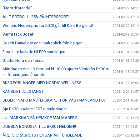
"Ny ordförande"
2024-02-27 14:27
ALLT FOTBOLL -25% PÅ INTERSPORT!!
2024-02-27 12:15
Wimans Hederspris för 2023 går till Kent Berglund!
2024-02-20 19:14
Varmt tack Josef!
2024-02-19 20:34
Coach Daniel ger en tillbakablick från helgen
2024-02-05 08:43
3 spelare kallade till F09 samlingen...
2024-01-31 22:45
Grattis Nora och Tessan
2024-01-31 22:33
Måndagen den 19 februari kl. 18:00 bjuder Västerås BK30 in
2024-01-18 09:37
till föreningens årsmöte.
BK30 FÖRLÄNGER MED NORDIC WELLNESS
2024-01-17 16:04
KANSLIET JULSTÄNGT
2023-12-22 11:57
SEGER I NAFU MÄSTERSKAPET FÖR VÄSTMANLAND F07
2023-12-11 10:47
Sju BK30 spelare i F07 distriktslaget.
2023-12-04 13:42
JULMARKNAD PÅ HEMKÖP MALMABERG
2023-11-30 11:24
DUBBLA BONUSEN TILL BK30 I HELGEN!!
2023-11-30 09:51
ÅRETS GRÄSROTS PENGAR ÄR FÖRDELADE
2023-11-22 12:50