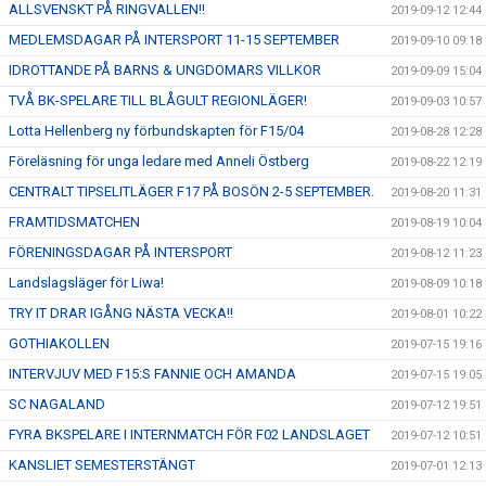
ALLSVENSKT PÅ RINGVALLEN!!
2019-09-12 12:44
MEDLEMSDAGAR PÅ INTERSPORT 11-15 SEPTEMBER
2019-09-10 09:18
IDROTTANDE PÅ BARNS & UNGDOMARS VILLKOR
2019-09-09 15:04
TVÅ BK-SPELARE TILL BLÅGULT REGIONLÄGER!
2019-09-03 10:57
Lotta Hellenberg ny förbundskapten för F15/04
2019-08-28 12:28
Föreläsning för unga ledare med Anneli Östberg
2019-08-22 12:19
CENTRALT TIPSELITLÄGER F17 PÅ BOSÖN 2-5 SEPTEMBER.
2019-08-20 11:31
FRAMTIDSMATCHEN
2019-08-19 10:04
FÖRENINGSDAGAR PÅ INTERSPORT
2019-08-12 11:23
Landslagsläger för Liwa!
2019-08-09 10:18
TRY IT DRAR IGÅNG NÄSTA VECKA!!
2019-08-01 10:22
GOTHIAKOLLEN
2019-07-15 19:16
INTERVJUV MED F15:S FANNIE OCH AMANDA
2019-07-15 19:05
SC NAGALAND
2019-07-12 19:51
FYRA BKSPELARE I INTERNMATCH FÖR F02 LANDSLAGET
2019-07-12 10:51
KANSLIET SEMESTERSTÄNGT
2019-07-01 12:13