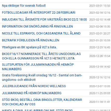
Nya riktlinjer för svensk fotboll
2021-03-01 15:50
FOTBOLLSDAGAR PÅ INTERSPORT 22-28 FEBRUARI
2021-02-18 12:16
INBJUDAN TILL ÅRSMÖTE FÖR VÄSTERÅS BK30 22/2 18:00
2021-02-10 14:48
INFORMATION OM SNÖRÖJNING PÅ RINGVALLEN
2021-02-08 15:35
NICOLE TILL ESPANYOL OCH CASSANDRA TILL ÅLAND
2021-02-01 20:27
BILTRAFIK FÖRBJUDEN PÅ RINGVALLEN
2021-01-20 10:59
Ytterligare en BK spelare på VLT:s lista.
2020-12-29 16:45
BK30 F16/17 NOMINERADE TILL ÅRETS UNGDOMSLAG
2020-12-28 19:54
OCH ELLA GUNNARSSON PÅ VLT:S HETASTE LISTA.
SLUTSPURTEN FÖR JULMARKNADEN PÅ HEMKÖP
2020-12-18 14:42
MALMABERG
Gratis föreläsning ikväll onsdag 16/12 - Samtal om barn-
2020-12-16 12:16
ungdoms- och elitidrott
JULERBJUDANDE FRÅN NORDIC WELLNESS
2020-12-07 13:05
JULMARKNAD PÅ HEMKÖP MALMABERG
2020-11-25 09:03
STÖD BK30, BESTÄLL DINA BINGOLOTTER, KALENDRAR
2020-11-18 11:41
OCH CHOKLAD AV OSS
HANDLA DINA JULKLAPPAR ONLINE, STÖD BK30
2020-11-18 09:13