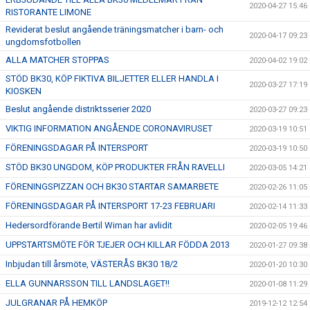
2020-04-27 15:46
RISTORANTE LIMONE
Reviderat beslut angående träningsmatcher i barn- och
2020-04-17 09:23
ungdomsfotbollen
ALLA MATCHER STOPPAS
2020-04-02 19:02
STÖD BK30, KÖP FIKTIVA BILJETTER ELLER HANDLA I
2020-03-27 17:19
KIOSKEN
Beslut angående distriktsserier 2020
2020-03-27 09:23
VIKTIG INFORMATION ANGÅENDE CORONAVIRUSET
2020-03-19 10:51
FÖRENINGSDAGAR PÅ INTERSPORT
2020-03-19 10:50
STÖD BK30 UNGDOM, KÖP PRODUKTER FRÅN RAVELLI
2020-03-05 14:21
FÖRENINGSPIZZAN OCH BK30 STARTAR SAMARBETE
2020-02-26 11:05
FÖRENINGSDAGAR PÅ INTERSPORT 17-23 FEBRUARI
2020-02-14 11:33
Hedersordförande Bertil Wiman har avlidit
2020-02-05 19:46
UPPSTARTSMÖTE FÖR TJEJER OCH KILLAR FÖDDA 2013
2020-01-27 09:38
Inbjudan till årsmöte, VÄSTERÅS BK30 18/2
2020-01-20 10:30
ELLA GUNNARSSON TILL LANDSLAGET!!
2020-01-08 11:29
JULGRANAR PÅ HEMKÖP
2019-12-12 12:54