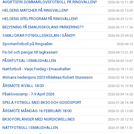
AVGIFTSFRI SOMMARLOVSFOTBOLL PÅ RINGVALLEN!!
2026-06-16 11:38
HELGENS MATCHER PÅ RINGVALLEN!!
2026-06-05 13:05
HELGENS SPELPROGRAM PÅ RINGVALLEN!!
2026-05-29 12:51
BELYSNING PÅ EMAUSSKOLANS PARKERING??
2026-05-13 11:26
5 MAJ DRAR FOTBOLLSSKOLAN I GÅNG!!!
2026-04-29 09:03
Spontanfotboll på Ringvallen
2026-04-14
Fin bil och pengar till lagkassan!
2026-04-13 21:29
PÅSKFUTSAL I EMAUSHALLEN
2026-04-04 10:07
Nattfotboll - Varje Fredag i Emaushallen
2026-02-18 11:02
Wimans hederspris 2025 tilldeleas Robert Sturesson
2026-02-18 10:52
ÅRSMÖTE IKVÄLL 18:00
2026-02-16 10:33
Påsklovscamp - 7-9 April 2026
2026-02-04 14:50
SPELA FOTBOLL MED BK30 OCH GOODSPORT
2026-01-28 14:38
ÅRSMÖTE MÅNDAG 16 FEBRUARI 18:00
2026-01-20 13:00
BK30 FÖRLÄNGER MED NORDICWELLNES
2026-01-20 12:53
NATTFOTBOLL I EMAUSHALLEN
2026-01-08 11:01