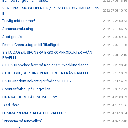
Barn och ungdomar i fokus.
2022-07-06 16:16
SEMIFINAL AROSCUPEN F16/17 16:00: BK30 - UMEDALENS
2022-07-03 10:40
IF
Trevlig midsommar!
2022-06-24 00:43
Sommaravslutning
2022-06-15 06:09
Stort grattis
2022-06-09 09:25
Emmie Green uttagen till Rikslägret
2022-06-07 11:58
SISTA DAGEN. SPONSRA BK30 KÖP PRODUKTER FRÅN
2022-05-31 12:10
RAVELLI
Sju BK30 spelare åker på Regionalt utvecklingsläger.
2022-05-25 20:28
STÖD BK30, KÖP DIN SVERIGETRÖJA FRÅN RAVELLI
2022-05-19 10:39
BK30 Ungdom söker tjejer födda 2011-15
2022-05-11 14:02
Spontanfotboll på Ringvallen
2022-05-09 17:29
FIRA VALBORG PÅ RINGVALLEN!!!
2022-04-26 08:59
Glad Påsk!
2022-04-15 11:56
HEMMAPREMIÄR, ALLA TILL VALLEN!!!
2022-04-14 10:04
"Vinnarna på Ringvallen"
2022-04-07 17:48