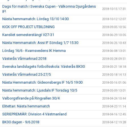
Dags för match i Svenska Cupen - Välkomna Djurgårdens
2018-10-15 17:31
IF!
Nästa hemmamatch: Lördag 13/10 14:00
2018-10-12 12:07
KICK OFF PROJECT UTBILDNING
2018-09-05 10:56
Kansliet semesterstängt V27-31
2018-06-29 10:05
Nästa Hemmamatch: Assi IF Söndag 1/7 15:30
2018-06-26 10:43
Lördag 16/6 - Kvarnsvedens IK Hemma
2018-06-08 13:01
Västerås Vårmarknad 2018
2018-05-28 09:51
Svenska landslagets fotbollsskola: Västerås BK30
2018-05-21 18:18
Västerås Vårmarknad 25-27/5
2018-05-18 14:13
Nästa Hemmamatch: Gideonsbergs IF 16/5 19:00
2018-05-16 01:06
Nästa hemmamatch: Ljusdals IF Torsdag 10/5
2018-05-09 13:01
Valborgsfirande på Ringvallen 30/4
2018-04-24 10:44
Elitettan: Nästa hemmamatch
2018-04-23 11:14
SERIEPREMIÄR: Division 4 Västmanland
2018-04-16 12:45
BK30 dagen - 9/6 2018
2018-04-12 19:28