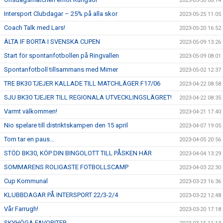
2023-05-30 06:14
Intersport Clubdagar – 25% på alla skor
2023-05-25 11:05
Coach Talk med Lars!
2023-05-20 16:52
ÄLTA IF BORTA I SVENSKA CUPEN
2023-05-09 13:26
Start för spontanfotbollen på Ringvallen
2023-05-09 08:01
Spontanfotboll tillsammans med Mimer
2023-05-02 12:37
TRE BK30 TJEJER KALLADE TILL MATCHLÄGER F17/06
2023-04-22 08:58
SJU BK30 TJEJER TILL REGIONALA UTVECKLINGSLÄGRET!
2023-04-22 08:35
Varmt välkommen!
2023-04-21 17:40
Nio spelare till distriktskampen den 15 april
2023-04-07 19:05
Tom tar en paus...
2023-04-05 20:56
STÖD BK30, KÖP DIN BINGOLOTT TILL PÅSKEN HÄR
2023-04-04 13:29
SOMMARENS ROLIGASTE FOTBOLLSCAMP
2023-04-03 22:30
Cup Kommunal
2023-03-23 16:36
KLUBBDAGAR PÅ INTERSPORT 22/3-2/4
2023-03-22 12:48
Vår Farrugh!
2023-03-20 17:18
SKYHÖGA FAVORITER