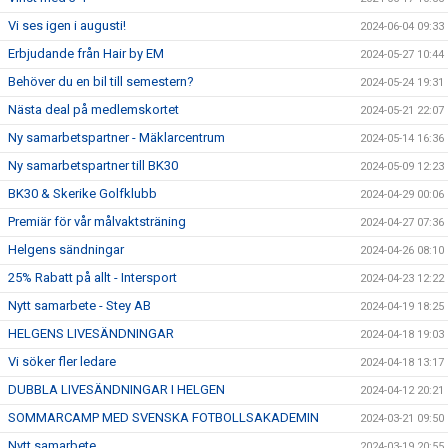
Vi ses igen i augusti!
2024-06-04 09:33
Erbjudande från Hair by EM
2024-05-27 10:44
Behöver du en bil till semestern?
2024-05-24 19:31
Nästa deal på medlemskortet
2024-05-21 22:07
Ny samarbetspartner - Mäklarcentrum
2024-05-14 16:36
Ny samarbetspartner till BK30
2024-05-09 12:23
BK30 & Skerike Golfklubb
2024-04-29 00:06
Premiär för vår målvaktsträning
2024-04-27 07:36
Helgens sändningar
2024-04-26 08:10
25% Rabatt på allt - Intersport
2024-04-23 12:22
Nytt samarbete - Stey AB
2024-04-19 18:25
HELGENS LIVESÄNDNINGAR
2024-04-18 19:03
Vi söker fler ledare
2024-04-18 13:17
DUBBLA LIVESÄNDNINGAR I HELGEN
2024-04-12 20:21
SOMMARCAMP MED SVENSKA FOTBOLLSAKADEMIN
2024-03-21 09:50
Nytt samarbete
2024-03-19 20:55