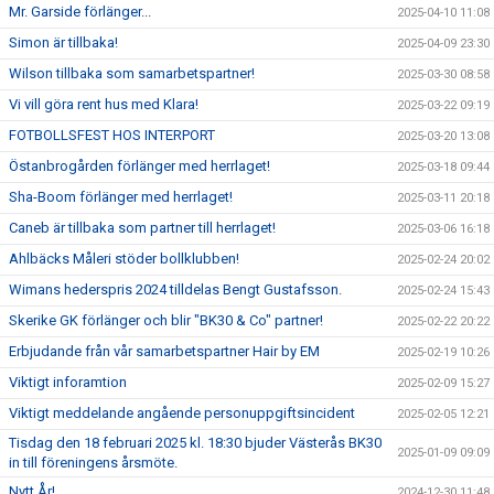
Mr. Garside förlänger...
2025-04-10 11:08
Simon är tillbaka!
2025-04-09 23:30
Wilson tillbaka som samarbetspartner!
2025-03-30 08:58
Vi vill göra rent hus med Klara!
2025-03-22 09:19
FOTBOLLSFEST HOS INTERPORT
2025-03-20 13:08
Östanbrogården förlänger med herrlaget!
2025-03-18 09:44
Sha-Boom förlänger med herrlaget!
2025-03-11 20:18
Caneb är tillbaka som partner till herrlaget!
2025-03-06 16:18
Ahlbäcks Måleri stöder bollklubben!
2025-02-24 20:02
Wimans hederspris 2024 tilldelas Bengt Gustafsson.
2025-02-24 15:43
Skerike GK förlänger och blir "BK30 & Co" partner!
2025-02-22 20:22
Erbjudande från vår samarbetspartner Hair by EM
2025-02-19 10:26
Viktigt inforamtion
2025-02-09 15:27
Viktigt meddelande angående personuppgiftsincident
2025-02-05 12:21
Tisdag den 18 februari 2025 kl. 18:30 bjuder Västerås BK30
2025-01-09 09:09
in till föreningens årsmöte.
Nytt År!
2024-12-30 11:48