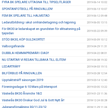
FYRA BK SPELARE UTTAGNA TILL TIPSELITLÄGER
2019-06-14 10:02
SPONTANFOTBOLL PÅ RINGVALLEN!
2019-06-13 10:07
FEM BK SPELARE TILL HALMSTAD
2019-06-12 09:48
Ledarutbildning i akut omhändertagning och tejpning
2019-06-05 13:15
För BK30 är ledarskapet en grundsten för elitsatsning på
2019-05-22 09:39
tjejsidan
STÖD BK30, KÖP GULDKORTET
2019-05-09 10:12
Valborgsfirande
2019-04-29 11:31
DUBBLA HEMMAPREMIÄR I DAG!!
2019-04-22 08:01
NU STARTAR VI RESAN TILLBAKA TILL ELITEN!
2019-04-08 19:32
LEDARTRÄFF
2019-04-03 19:15
BILFÖRBUD PÅ RINGVALLEN
2019-03-28 12:54
Upptaktsträff säsongen 2019
2019-03-14 12:40
Föreningsdagar 6-10 Mars på Intersport
2019-03-05 13:22
Västerås BK30 Årsmöte 18/2
2019-01-23 11:36
Västerås BK30 Önskar God Jul & Gott Nytt år!
2018-12-24 00:28
Julgransförsäljning 30/11-23/12
2018-11-29 11:24