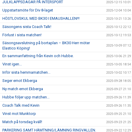
JULKLAPPSDAGAR PÅ INTERSPORT
2025-12-15 10:01
Uppstartsmöte för Div 8-laget
2025-12-04 10:04
HÖSTLOVSKUL MED BK30 I EMAUSHALLEN!!!
2025-10-21 13:26
Säsongens sista Coach Talk!
2025-10-12 22:12
Förlust i sista matchen!
2025-10-12 19:53
Säsongsavslutning på bortaplan – BK30 Herr möter
2025-10-09 07:12
Elastico Köping!
En sammanfattning från Kevin och Hubbe.
2025-10-06 21:29
Vinst igen...
2025-10-05 18:54
Inför sista hemmamatchen...
2025-10-02 10:17
Seger emot Ekberga
2025-09-28 18:05
Ny match emot Ekberga
2025-09-27 21:10
Hubbe följer upp matchen...
2025-09-26 11:39
Coach Talk med Kevin
2025-09-26 11:35
Vinst mot Munktorp
2025-09-25 21:10
Match på torsdag kväll!
2025-09-23 21:25
PARKERING SAMT HÄMTNING/LÄMNING RINGVALLEN.
2025-09-22 12:29