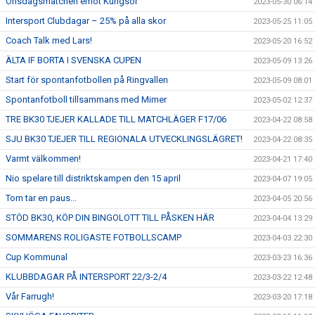
Onsdagsmatchen emot Kungsör
2023-05-30 06:14
Intersport Clubdagar – 25% på alla skor
2023-05-25 11:05
Coach Talk med Lars!
2023-05-20 16:52
ÄLTA IF BORTA I SVENSKA CUPEN
2023-05-09 13:26
Start för spontanfotbollen på Ringvallen
2023-05-09 08:01
Spontanfotboll tillsammans med Mimer
2023-05-02 12:37
TRE BK30 TJEJER KALLADE TILL MATCHLÄGER F17/06
2023-04-22 08:58
SJU BK30 TJEJER TILL REGIONALA UTVECKLINGSLÄGRET!
2023-04-22 08:35
Varmt välkommen!
2023-04-21 17:40
Nio spelare till distriktskampen den 15 april
2023-04-07 19:05
Tom tar en paus...
2023-04-05 20:56
STÖD BK30, KÖP DIN BINGOLOTT TILL PÅSKEN HÄR
2023-04-04 13:29
SOMMARENS ROLIGASTE FOTBOLLSCAMP
2023-04-03 22:30
Cup Kommunal
2023-03-23 16:36
KLUBBDAGAR PÅ INTERSPORT 22/3-2/4
2023-03-22 12:48
Vår Farrugh!
2023-03-20 17:18