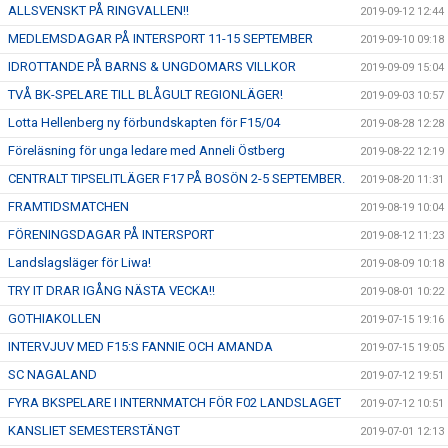
ALLSVENSKT PÅ RINGVALLEN!!
2019-09-12 12:44
MEDLEMSDAGAR PÅ INTERSPORT 11-15 SEPTEMBER
2019-09-10 09:18
IDROTTANDE PÅ BARNS & UNGDOMARS VILLKOR
2019-09-09 15:04
TVÅ BK-SPELARE TILL BLÅGULT REGIONLÄGER!
2019-09-03 10:57
Lotta Hellenberg ny förbundskapten för F15/04
2019-08-28 12:28
Föreläsning för unga ledare med Anneli Östberg
2019-08-22 12:19
CENTRALT TIPSELITLÄGER F17 PÅ BOSÖN 2-5 SEPTEMBER.
2019-08-20 11:31
FRAMTIDSMATCHEN
2019-08-19 10:04
FÖRENINGSDAGAR PÅ INTERSPORT
2019-08-12 11:23
Landslagsläger för Liwa!
2019-08-09 10:18
TRY IT DRAR IGÅNG NÄSTA VECKA!!
2019-08-01 10:22
GOTHIAKOLLEN
2019-07-15 19:16
INTERVJUV MED F15:S FANNIE OCH AMANDA
2019-07-15 19:05
SC NAGALAND
2019-07-12 19:51
FYRA BKSPELARE I INTERNMATCH FÖR F02 LANDSLAGET
2019-07-12 10:51
KANSLIET SEMESTERSTÄNGT
2019-07-01 12:13