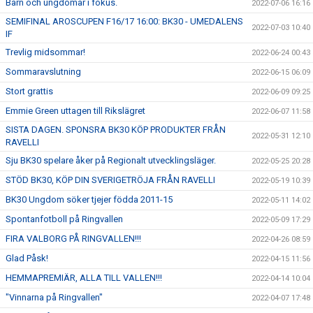
Barn och ungdomar i fokus.
2022-07-06 16:16
SEMIFINAL AROSCUPEN F16/17 16:00: BK30 - UMEDALENS
2022-07-03 10:40
IF
Trevlig midsommar!
2022-06-24 00:43
Sommaravslutning
2022-06-15 06:09
Stort grattis
2022-06-09 09:25
Emmie Green uttagen till Rikslägret
2022-06-07 11:58
SISTA DAGEN. SPONSRA BK30 KÖP PRODUKTER FRÅN
2022-05-31 12:10
RAVELLI
Sju BK30 spelare åker på Regionalt utvecklingsläger.
2022-05-25 20:28
STÖD BK30, KÖP DIN SVERIGETRÖJA FRÅN RAVELLI
2022-05-19 10:39
BK30 Ungdom söker tjejer födda 2011-15
2022-05-11 14:02
Spontanfotboll på Ringvallen
2022-05-09 17:29
FIRA VALBORG PÅ RINGVALLEN!!!
2022-04-26 08:59
Glad Påsk!
2022-04-15 11:56
HEMMAPREMIÄR, ALLA TILL VALLEN!!!
2022-04-14 10:04
"Vinnarna på Ringvallen"
2022-04-07 17:48