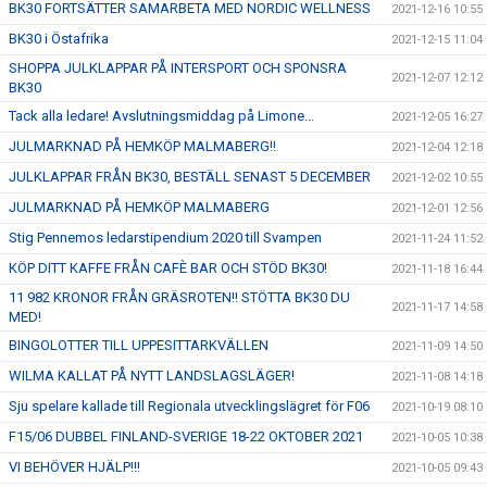
BK30 FORTSÄTTER SAMARBETA MED NORDIC WELLNESS
2021-12-16 10:55
BK30 i Östafrika
2021-12-15 11:04
SHOPPA JULKLAPPAR PÅ INTERSPORT OCH SPONSRA
2021-12-07 12:12
BK30
Tack alla ledare! Avslutningsmiddag på Limone...
2021-12-05 16:27
JULMARKNAD PÅ HEMKÖP MALMABERG!!
2021-12-04 12:18
JULKLAPPAR FRÅN BK30, BESTÄLL SENAST 5 DECEMBER
2021-12-02 10:55
JULMARKNAD PÅ HEMKÖP MALMABERG
2021-12-01 12:56
Stig Pennemos ledarstipendium 2020 till Svampen
2021-11-24 11:52
KÖP DITT KAFFE FRÅN CAFÈ BAR OCH STÖD BK30!
2021-11-18 16:44
11 982 KRONOR FRÅN GRÄSROTEN!! STÖTTA BK30 DU
2021-11-17 14:58
MED!
BINGOLOTTER TILL UPPESITTARKVÄLLEN
2021-11-09 14:50
WILMA KALLAT PÅ NYTT LANDSLAGSLÄGER!
2021-11-08 14:18
Sju spelare kallade till Regionala utvecklingslägret för F06
2021-10-19 08:10
F15/06 DUBBEL FINLAND-SVERIGE 18-22 OKTOBER 2021
2021-10-05 10:38
VI BEHÖVER HJÄLP!!!
2021-10-05 09:43