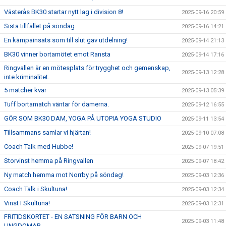
Västerås BK30 startar nytt lag i division 8!
2025-09-16 20:59
Sista tillfället på söndag
2025-09-16 14:21
En kämpainsats som till slut gav utdelning!
2025-09-14 21:13
BK30 vinner bortamötet emot Ransta
2025-09-14 17:16
Ringvallen är en mötesplats för trygghet och gemenskap,
2025-09-13 12:28
inte kriminalitet.
5 matcher kvar
2025-09-13 05:39
Tuff bortamatch väntar för damerna.
2025-09-12 16:55
GÖR SOM BK30 DAM, YOGA PÅ UTOPIA YOGA STUDIO
2025-09-11 13:54
Tillsammans samlar vi hjärtan!
2025-09-10 07:08
Coach Talk med Hubbe!
2025-09-07 19:51
Storvinst hemma på Ringvallen
2025-09-07 18:42
Ny match hemma mot Norrby på söndag!
2025-09-03 12:36
Coach Talk i Skultuna!
2025-09-03 12:34
Vinst I Skultuna!
2025-09-03 12:31
FRITIDSKORTET - EN SATSNING FÖR BARN OCH
2025-09-03 11:48
UNGDOMAR