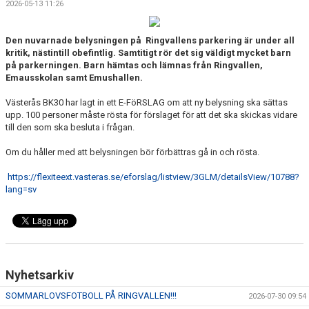
2026-05-13 11:26
KONTAKT
VÅRA LAG/TRÄNARE
Den nuvarnade belysningen på Ringvallens parkering är under all
kritik, nästintill obefintlig. Samtitigt rör det sig väldigt mycket barn
på parkerningen. Barn hämtas och lämnas från Ringvallen,
NY I BK30
Emausskolan samt Emushallen.
WIMANS MINNESFOND
Västerås BK30 har lagt in ett E-FöRSLAG om att ny belysning ska sättas
upp. 100 personer måste rösta för förslaget för att det ska skickas vidare
till den som ska besluta i frågan.
DOKUMENT
Om du håller med att belysningen bör förbättras gå in och rösta.
https://flexiteext.vasteras.se/eforslag/listview/3GLM/detailsView/10788?
lang=sv
Nyhetsarkiv
SOMMARLOVSFOTBOLL PÅ RINGVALLEN!!!
2026-07-30 09:54