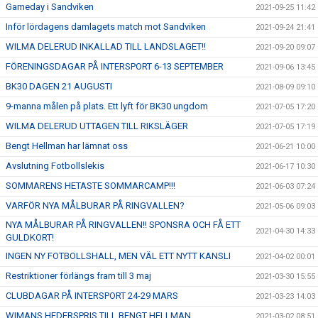
Gameday i Sandviken
2021-09-25 11:42
Inför lördagens damlagets match mot Sandviken
2021-09-24 21:41
WILMA DELERUD INKALLAD TILL LANDSLAGET!!
2021-09-20 09:07
FÖRENINGSDAGAR PÅ INTERSPORT 6-13 SEPTEMBER
2021-09-06 13:45
BK30 DAGEN 21 AUGUSTI
2021-08-09 09:10
9-manna målen på plats. Ett lyft för BK30 ungdom
2021-07-05 17:20
WILMA DELERUD UTTAGEN TILL RIKSLÄGER
2021-07-05 17:19
Bengt Hellman har lämnat oss
2021-06-21 10:00
Avslutning Fotbollslekis
2021-06-17 10:30
SOMMARENS HETASTE SOMMARCAMP!!!
2021-06-03 07:24
VARFÖR NYA MÅLBURAR PÅ RINGVALLEN?
2021-05-06 09:03
NYA MÅLBURAR PÅ RINGVALLEN!! SPONSRA OCH FÅ ETT
2021-04-30 14:33
GULDKORT!
INGEN NY FOTBOLLSHALL, MEN VÄL ETT NYTT KANSLI
2021-04-02 00:01
Restriktioner förlängs fram till 3 maj
2021-03-30 15:55
CLUBDAGAR PÅ INTERSPORT 24-29 MARS
2021-03-23 14:03
WIMANS HEDERSPRIS TILL BENGT HELLMAN
2021-03-02 08:51