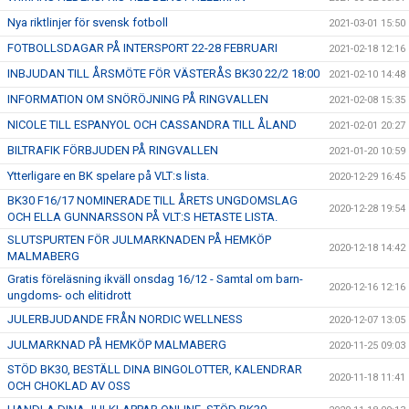
Nya riktlinjer för svensk fotboll
2021-03-01 15:50
FOTBOLLSDAGAR PÅ INTERSPORT 22-28 FEBRUARI
2021-02-18 12:16
INBJUDAN TILL ÅRSMÖTE FÖR VÄSTERÅS BK30 22/2 18:00
2021-02-10 14:48
INFORMATION OM SNÖRÖJNING PÅ RINGVALLEN
2021-02-08 15:35
NICOLE TILL ESPANYOL OCH CASSANDRA TILL ÅLAND
2021-02-01 20:27
BILTRAFIK FÖRBJUDEN PÅ RINGVALLEN
2021-01-20 10:59
Ytterligare en BK spelare på VLT:s lista.
2020-12-29 16:45
BK30 F16/17 NOMINERADE TILL ÅRETS UNGDOMSLAG
2020-12-28 19:54
OCH ELLA GUNNARSSON PÅ VLT:S HETASTE LISTA.
SLUTSPURTEN FÖR JULMARKNADEN PÅ HEMKÖP
2020-12-18 14:42
MALMABERG
Gratis föreläsning ikväll onsdag 16/12 - Samtal om barn-
2020-12-16 12:16
ungdoms- och elitidrott
JULERBJUDANDE FRÅN NORDIC WELLNESS
2020-12-07 13:05
JULMARKNAD PÅ HEMKÖP MALMABERG
2020-11-25 09:03
STÖD BK30, BESTÄLL DINA BINGOLOTTER, KALENDRAR
2020-11-18 11:41
OCH CHOKLAD AV OSS