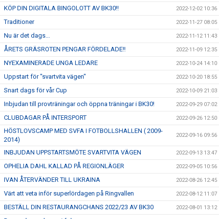
KÖP DIN DIGITALA BINGOLOTT AV BK30!!
2022-12-02 10:36
Traditioner
2022-11-27 08:05
Nu är det dags...
2022-11-12 11:43
ÅRETS GRÄSROTEN PENGAR FÖRDELADE!!
2022-11-09 12:35
NYEXAMINERADE UNGA LEDARE
2022-10-24 14:10
Uppstart för "svartvita vägen"
2022-10-20 18:55
Snart dags för vår Cup
2022-10-09 21:03
Inbjudan till provträningar och öppna träningar i BK30!
2022-09-29 07:02
CLUBDAGAR PÅ INTERSPORT
2022-09-26 12:50
HÖSTLOVSCAMP MED SVFA I FOTBOLLSHALLEN ( 2009-
2022-09-16 09:56
2014)
INBJUDAN UPPSTARTSMÖTE SVARTVITA VÄGEN
2022-09-13 13:47
OPHELIA DAHL KALLAD PÅ REGIONLÄGER
2022-09-05 10:56
IVAN ÅTERVÄNDER TILL UKRAINA
2022-08-26 12:45
Värt att veta inför superlördagen på Ringvallen
2022-08-12 11:07
BESTÄLL DIN RESTAURANGCHANS 2022/23 AV BK30
2022-08-01 13:12