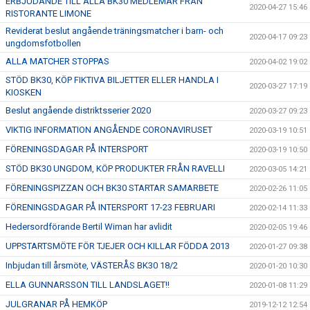
ERBJUDANDE TILL ALLA BK30 MEDLEMAR FRÅN
2020-04-27 15:46
RISTORANTE LIMONE
Reviderat beslut angående träningsmatcher i barn- och
2020-04-17 09:23
ungdomsfotbollen
ALLA MATCHER STOPPAS
2020-04-02 19:02
STÖD BK30, KÖP FIKTIVA BILJETTER ELLER HANDLA I
2020-03-27 17:19
KIOSKEN
Beslut angående distriktsserier 2020
2020-03-27 09:23
VIKTIG INFORMATION ANGÅENDE CORONAVIRUSET
2020-03-19 10:51
FÖRENINGSDAGAR PÅ INTERSPORT
2020-03-19 10:50
STÖD BK30 UNGDOM, KÖP PRODUKTER FRÅN RAVELLI
2020-03-05 14:21
FÖRENINGSPIZZAN OCH BK30 STARTAR SAMARBETE
2020-02-26 11:05
FÖRENINGSDAGAR PÅ INTERSPORT 17-23 FEBRUARI
2020-02-14 11:33
Hedersordförande Bertil Wiman har avlidit
2020-02-05 19:46
UPPSTARTSMÖTE FÖR TJEJER OCH KILLAR FÖDDA 2013
2020-01-27 09:38
Inbjudan till årsmöte, VÄSTERÅS BK30 18/2
2020-01-20 10:30
ELLA GUNNARSSON TILL LANDSLAGET!!
2020-01-08 11:29
JULGRANAR PÅ HEMKÖP
2019-12-12 12:54