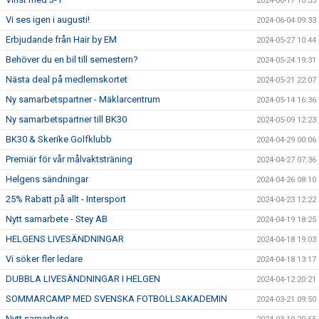
2024-06-17 10:55
Vi ses igen i augusti!
2024-06-04 09:33
Erbjudande från Hair by EM
2024-05-27 10:44
Behöver du en bil till semestern?
2024-05-24 19:31
Nästa deal på medlemskortet
2024-05-21 22:07
Ny samarbetspartner - Mäklarcentrum
2024-05-14 16:36
Ny samarbetspartner till BK30
2024-05-09 12:23
BK30 & Skerike Golfklubb
2024-04-29 00:06
Premiär för vår målvaktsträning
2024-04-27 07:36
Helgens sändningar
2024-04-26 08:10
25% Rabatt på allt - Intersport
2024-04-23 12:22
Nytt samarbete - Stey AB
2024-04-19 18:25
HELGENS LIVESÄNDNINGAR
2024-04-18 19:03
Vi söker fler ledare
2024-04-18 13:17
DUBBLA LIVESÄNDNINGAR I HELGEN
2024-04-12 20:21
SOMMARCAMP MED SVENSKA FOTBOLLSAKADEMIN
2024-03-21 09:50
Nytt samarbete