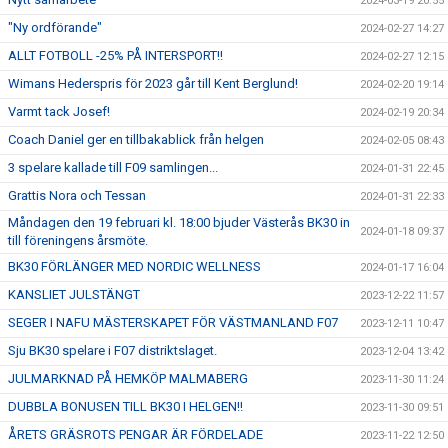
2024-03-19 20:55
"Ny ordförande"
2024-02-27 14:27
ALLT FOTBOLL -25% PÅ INTERSPORT!!
2024-02-27 12:15
Wimans Hederspris för 2023 går till Kent Berglund!
2024-02-20 19:14
Varmt tack Josef!
2024-02-19 20:34
Coach Daniel ger en tillbakablick från helgen
2024-02-05 08:43
3 spelare kallade till F09 samlingen...
2024-01-31 22:45
Grattis Nora och Tessan
2024-01-31 22:33
Måndagen den 19 februari kl. 18:00 bjuder Västerås BK30 in
2024-01-18 09:37
till föreningens årsmöte.
BK30 FÖRLÄNGER MED NORDIC WELLNESS
2024-01-17 16:04
KANSLIET JULSTÄNGT
2023-12-22 11:57
SEGER I NAFU MÄSTERSKAPET FÖR VÄSTMANLAND F07
2023-12-11 10:47
Sju BK30 spelare i F07 distriktslaget.
2023-12-04 13:42
JULMARKNAD PÅ HEMKÖP MALMABERG
2023-11-30 11:24
DUBBLA BONUSEN TILL BK30 I HELGEN!!
2023-11-30 09:51
ÅRETS GRÄSROTS PENGAR ÄR FÖRDELADE
2023-11-22 12:50