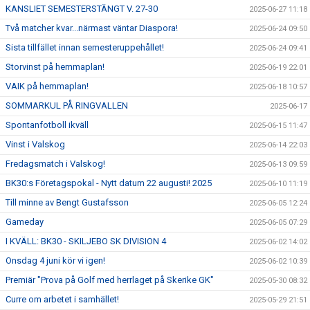
KANSLIET SEMESTERSTÄNGT V. 27-30
2025-06-27 11:18
Två matcher kvar...närmast väntar Diaspora!
2025-06-24 09:50
Sista tillfället innan semesteruppehållet!
2025-06-24 09:41
Storvinst på hemmaplan!
2025-06-19 22:01
VAIK på hemmaplan!
2025-06-18 10:57
SOMMARKUL PÅ RINGVALLEN
2025-06-17
Spontanfotboll ikväll
2025-06-15 11:47
Vinst i Valskog
2025-06-14 22:03
Fredagsmatch i Valskog!
2025-06-13 09:59
BK30:s Företagspokal - Nytt datum 22 augusti! 2025
2025-06-10 11:19
Till minne av Bengt Gustafsson
2025-06-05 12:24
Gameday
2025-06-05 07:29
I KVÄLL: BK30 - SKILJEBO SK DIVISION 4
2025-06-02 14:02
Onsdag 4 juni kör vi igen!
2025-06-02 10:39
Premiär "Prova på Golf med herrlaget på Skerike GK"
2025-05-30 08:32
Curre om arbetet i samhället!
2025-05-29 21:51