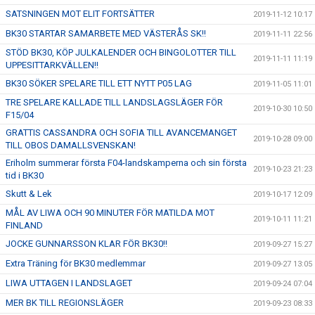
SATSNINGEN MOT ELIT FORTSÄTTER
2019-11-12 10:17
BK30 STARTAR SAMARBETE MED VÄSTERÅS SK!!
2019-11-11 22:56
STÖD BK30, KÖP JULKALENDER OCH BINGOLOTTER TILL
2019-11-11 11:19
UPPESITTARKVÄLLEN!!
BK30 SÖKER SPELARE TILL ETT NYTT P05 LAG
2019-11-05 11:01
TRE SPELARE KALLADE TILL LANDSLAGSLÄGER FÖR
2019-10-30 10:50
F15/04
GRATTIS CASSANDRA OCH SOFIA TILL AVANCEMANGET
2019-10-28 09:00
TILL OBOS DAMALLSVENSKAN!
Eriholm summerar första F04-landskamperna och sin första
2019-10-23 21:23
tid i BK30
Skutt & Lek
2019-10-17 12:09
MÅL AV LIWA OCH 90 MINUTER FÖR MATILDA MOT
2019-10-11 11:21
FINLAND
JOCKE GUNNARSSON KLAR FÖR BK30!!
2019-09-27 15:27
Extra Träning för BK30 medlemmar
2019-09-27 13:05
LIWA UTTAGEN I LANDSLAGET
2019-09-24 07:04
MER BK TILL REGIONSLÄGER
2019-09-23 08:33