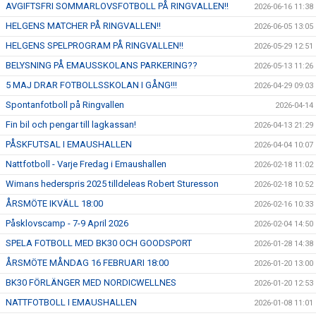
AVGIFTSFRI SOMMARLOVSFOTBOLL PÅ RINGVALLEN!!
2026-06-16 11:38
HELGENS MATCHER PÅ RINGVALLEN!!
2026-06-05 13:05
HELGENS SPELPROGRAM PÅ RINGVALLEN!!
2026-05-29 12:51
BELYSNING PÅ EMAUSSKOLANS PARKERING??
2026-05-13 11:26
5 MAJ DRAR FOTBOLLSSKOLAN I GÅNG!!!
2026-04-29 09:03
Spontanfotboll på Ringvallen
2026-04-14
Fin bil och pengar till lagkassan!
2026-04-13 21:29
PÅSKFUTSAL I EMAUSHALLEN
2026-04-04 10:07
Nattfotboll - Varje Fredag i Emaushallen
2026-02-18 11:02
Wimans hederspris 2025 tilldeleas Robert Sturesson
2026-02-18 10:52
ÅRSMÖTE IKVÄLL 18:00
2026-02-16 10:33
Påsklovscamp - 7-9 April 2026
2026-02-04 14:50
SPELA FOTBOLL MED BK30 OCH GOODSPORT
2026-01-28 14:38
ÅRSMÖTE MÅNDAG 16 FEBRUARI 18:00
2026-01-20 13:00
BK30 FÖRLÄNGER MED NORDICWELLNES
2026-01-20 12:53
NATTFOTBOLL I EMAUSHALLEN
2026-01-08 11:01