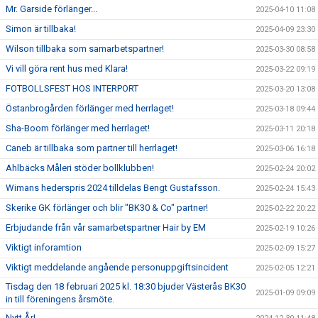
Mr. Garside förlänger...
2025-04-10 11:08
Simon är tillbaka!
2025-04-09 23:30
Wilson tillbaka som samarbetspartner!
2025-03-30 08:58
Vi vill göra rent hus med Klara!
2025-03-22 09:19
FOTBOLLSFEST HOS INTERPORT
2025-03-20 13:08
Östanbrogården förlänger med herrlaget!
2025-03-18 09:44
Sha-Boom förlänger med herrlaget!
2025-03-11 20:18
Caneb är tillbaka som partner till herrlaget!
2025-03-06 16:18
Ahlbäcks Måleri stöder bollklubben!
2025-02-24 20:02
Wimans hederspris 2024 tilldelas Bengt Gustafsson.
2025-02-24 15:43
Skerike GK förlänger och blir "BK30 & Co" partner!
2025-02-22 20:22
Erbjudande från vår samarbetspartner Hair by EM
2025-02-19 10:26
Viktigt inforamtion
2025-02-09 15:27
Viktigt meddelande angående personuppgiftsincident
2025-02-05 12:21
Tisdag den 18 februari 2025 kl. 18:30 bjuder Västerås BK30
2025-01-09 09:09
in till föreningens årsmöte.
Nytt År!