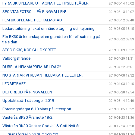
FYRA BK SPELARE UTTAGNA TILL TIPSELITLÄGER
2019-06-14 10:02
SPONTANFOTBOLL PÅ RINGVALLEN!
2019-06-13 10:07
FEM BK SPELARE TILL HALMSTAD
2019-06-12 09:48
Ledarutbildning i akut omhändertagning och tejpning
2019-06-05 13:15
För BK30 är ledarskapet en grundsten för elitsatsning på
2019-05-22 09:39
tjejsidan
STÖD BK30, KÖP GULDKORTET
2019-05-09 10:12
Valborgsfirande
2019-04-29 11:31
DUBBLA HEMMAPREMIÄR I DAG!!
2019-04-22 08:01
NU STARTAR VI RESAN TILLBAKA TILL ELITEN!
2019-04-08 19:32
LEDARTRÄFF
2019-04-03 19:15
BILFÖRBUD PÅ RINGVALLEN
2019-03-28 12:54
Upptaktsträff säsongen 2019
2019-03-14 12:40
Föreningsdagar 6-10 Mars på Intersport
2019-03-05 13:22
Västerås BK30 Årsmöte 18/2
2019-01-23 11:36
Västerås BK30 Önskar God Jul & Gott Nytt år!
2018-12-24 00:28
Julgransförsäljning 30/11-23/12
2018-11-29 11:24