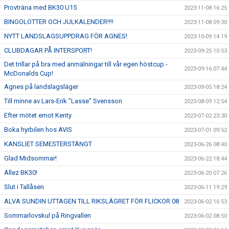
Provträna med BK30 U15
2023-11-08 16:25
BINGOLOTTER OCH JULKALENDER!!!!
2023-11-08 09:30
NYTT LANDSLAGSUPPDRAG FÖR AGNES!
2023-10-09 14:19
CLUBDAGAR PÅ INTERSPORT!
2023-09-25 10:53
Det trillar på bra med anmälningar till vår egen höstcup -
2023-09-16 07:44
McDonalds Cup!
Agnes på landslagsläger
2023-09-05 18:24
Till minne av Lars-Erik ”Lasse” Svensson
2023-08-09 12:54
Efter mötet emot Kenty
2023-07-02 23:30
Boka hyrbilen hos AVIS
2023-07-01 09:52
KANSLIET SEMESTERSTÄNGT
2023-06-26 08:40
Glad Midsommar!
2023-06-22 18:44
Allez BK30!
2023-06-20 07:26
Slut i Tallåsen
2023-06-11 19:29
ALVA SUNDIN UTTAGEN TILL RIKSLÄGRET FÖR FLICKOR 08
2023-06-02 16:53
Sommarlovskul på Ringvallen
2023-06-02 08:50