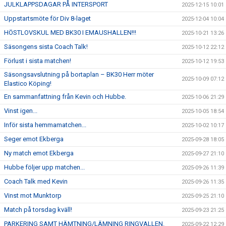
JULKLAPPSDAGAR PÅ INTERSPORT
2025-12-15 10:01
Uppstartsmöte för Div 8-laget
2025-12-04 10:04
HÖSTLOVSKUL MED BK30 I EMAUSHALLEN!!!
2025-10-21 13:26
Säsongens sista Coach Talk!
2025-10-12 22:12
Förlust i sista matchen!
2025-10-12 19:53
Säsongsavslutning på bortaplan – BK30 Herr möter
2025-10-09 07:12
Elastico Köping!
En sammanfattning från Kevin och Hubbe.
2025-10-06 21:29
Vinst igen...
2025-10-05 18:54
Inför sista hemmamatchen...
2025-10-02 10:17
Seger emot Ekberga
2025-09-28 18:05
Ny match emot Ekberga
2025-09-27 21:10
Hubbe följer upp matchen...
2025-09-26 11:39
Coach Talk med Kevin
2025-09-26 11:35
Vinst mot Munktorp
2025-09-25 21:10
Match på torsdag kväll!
2025-09-23 21:25
PARKERING SAMT HÄMTNING/LÄMNING RINGVALLEN.
2025-09-22 12:29