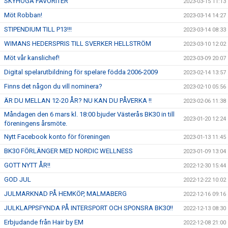
SKYHÖGA FAVORITER
2023-03-15 11:13
Möt Robban!
2023-03-14 14:27
STIPENDIUM TILL P13!!!
2023-03-14 08:33
WIMANS HEDERSPRIS TILL SVERKER HELLSTRÖM
2023-03-10 12:02
Möt vår kanslichef!
2023-03-09 20:07
Digital spelarutbildning för spelare födda 2006-2009
2023-02-14 13:57
Finns det någon du vill nominera?
2023-02-10 05:56
ÄR DU MELLAN 12-20 ÅR? NU KAN DU PÅVERKA !!
2023-02-06 11:38
Måndagen den 6 mars kl. 18:00 bjuder Västerås BK30 in till
2023-01-20 12:24
föreningens årsmöte.
Nytt Facebook konto för föreningen
2023-01-13 11:45
BK30 FÖRLÄNGER MED NORDIC WELLNESS
2023-01-09 13:04
GOTT NYTT ÅR!!
2022-12-30 15:44
GOD JUL
2022-12-22 10:02
JULMARKNAD PÅ HEMKÖP, MALMABERG
2022-12-16 09:16
JULKLAPPSFYNDA PÅ INTERSPORT OCH SPONSRA BK30!!
2022-12-13 08:30
Erbjudande från Hair by EM
2022-12-08 21:00