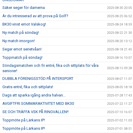
Säker seger för damerna
2025-08-30 20:05
Är du intresserad av att prova på Golf?
2025-08-25 06:52
BK30 vinst emot Valskog!
2025-08-24 18:59
Ny match på söndag!
2025-08-22 21:30
Ny match imorgon!
2025-08-20 13:12
Seger emot serietvåan!
2025-08-18 21:45
Toppmatch på söndag!
2025-08-16 10:07
Söndagsmatchen och fri entré, fika och sittplats för våra
2025-08-15 09:28
seniorer!
DUBBLA FÖRENIGSSTÖD PÅ INTERSPORT
2025-08-07 11:07
Gratis entré, fika och sittplats!
2025-08-05 18:18
Dags att sparka igång andra halvan...
2025-07-28 17:43
AVGIFTFRI SOMMARAKTIVITET MED BK30
2025-07-22 11:27
SE OCH TRÄFFA VSK PÅ RINGVALLEN!!
2025-07-10 16:07
Toppmöte på Lärkans IP!
2025-07-02 11:03
Toppmöte på Lärkans IP!
2025-07-01 08:51