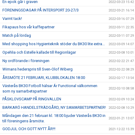
En epok går i graven
2022-03-23 15:42
FÖRENINGSDAGAR PÅ INTERSPORT 20-27/3
2022-03-21 16:14
Varmt tack!
2022-03-16 07:29
Fikapaus hos vår kaffepartner
2022-03-11 22:35
Match på lördag
2022-03-11 07:29
Med shopping hos Hygienteknik stöder du BK30 lite extra...
2022-03-09 14:07
Opehlia och Estelle kallade till Regionlägar
2022-03-08 10:01
Ny ordförande i föreningen
2022-02-22 21:47
Wimans hederspris till Sven-Olof Wiberg
2022-02-22 08:29
ÅRSMÖTE 21 FEBRUARI, KLUBBLOKALEN 18:00
2022-02-17 13:54
Västerås BK30 Fotboll hälsar Ár Functional välkommen
2022-02-10 08:58
som ny samarbetspartner
PÅSKLOVSCAMP PÅ RINGVALLEN
2022-02-09 10:24
BARKARÖ HANDELSTRÄDGÅRD, NY SAMARBETSPARTNER!
2022-02-08 10:29
Måndagen den 21 februari kl. 18:00 bjuder Västerås BK30 in
2022-01-21 13:07
till föreningens årsmöte.
GODJUL OCH GOTT NYTT ÅR!!!
2021-12-22 15:39