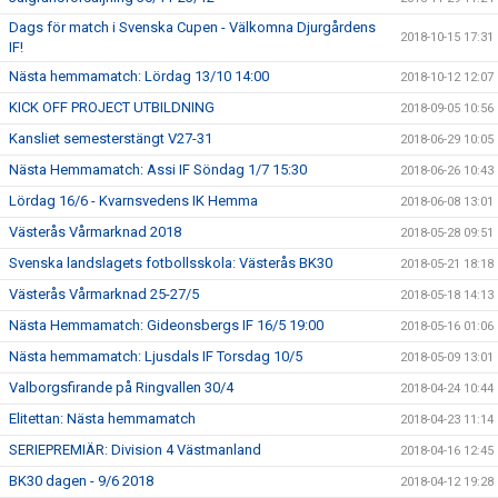
Dags för match i Svenska Cupen - Välkomna Djurgårdens
2018-10-15 17:31
IF!
Nästa hemmamatch: Lördag 13/10 14:00
2018-10-12 12:07
KICK OFF PROJECT UTBILDNING
2018-09-05 10:56
Kansliet semesterstängt V27-31
2018-06-29 10:05
Nästa Hemmamatch: Assi IF Söndag 1/7 15:30
2018-06-26 10:43
Lördag 16/6 - Kvarnsvedens IK Hemma
2018-06-08 13:01
Västerås Vårmarknad 2018
2018-05-28 09:51
Svenska landslagets fotbollsskola: Västerås BK30
2018-05-21 18:18
Västerås Vårmarknad 25-27/5
2018-05-18 14:13
Nästa Hemmamatch: Gideonsbergs IF 16/5 19:00
2018-05-16 01:06
Nästa hemmamatch: Ljusdals IF Torsdag 10/5
2018-05-09 13:01
Valborgsfirande på Ringvallen 30/4
2018-04-24 10:44
Elitettan: Nästa hemmamatch
2018-04-23 11:14
SERIEPREMIÄR: Division 4 Västmanland
2018-04-16 12:45
BK30 dagen - 9/6 2018
2018-04-12 19:28