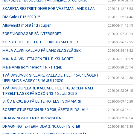
HANDLA DINA JULKLAPPAR ONLINE, STÖD BK30
2020-11-18 09:13
SKÄRPTA RESTRIKTIONER FÖR VÄSTMANLANDS LÄN
2020-11-12 18:53
DM Guld i F15 2020!!!!!
2020-10-22 14:46
Allsvenskt motstånd i cupen
2020-09-11 16:13
FÖRENIGSDAGAR PÅ INTERSPORT
2020-09-07 09:24
KÖP STÖDBILJETTER TILL BK30:S MATCHER
2020-08-26 12:25
MAJA ALVIN KALLAD PÅ LANDSLAGSLÄGER
2020-08-24 13:52
MAJA ALVIN UTTAGEN TILL RIKSLÄGRET
2020-07-21 08:59
Maja Alvin nominerad till Riksläger.
2020-06-28 20:14
TVÅ BK30/VSK SPELARE KALLADE TILL F16/04 LÄGER I
2020-06-23 14:35
UPPLANDS VÄSBY 13-16 JULI 2020
TVÅ BK30 SPELARE KALLADE TILL F18/02 CENTRALT
2020-06-23 08:15
TIPSELITLÄGER PÅ BOSÖN 13-16 JULI 2020
STÖD BK30, BO PÅ ELITE HOTELS I SOMMAR!!
2020-06-09 10:28
ROBERT STURESSON BK30 P08, ÅRETS ELDSJÄL!!
2020-06-03 16:11
DRAGNINGSLISTA BK30 SWISHEN
2020-06-02 09:34
DRAGNING I EFTERMIDDAG. 10.000:- I SIKTE!!
2020-05-30 15:38