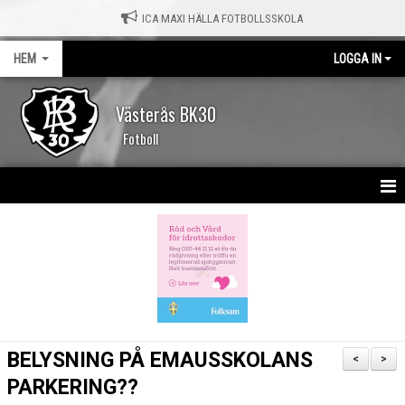
ICA MAXI HÄLLA FOTBOLLSSKOLA
HEM
LOGGA IN
Västerås BK30
Fotboll
HEM
NYHETER
KALENDER
MATCHER
BELYSNING PÅ EMAUSSKOLANS
<
>
OM KLUBBEN
PARKERING??