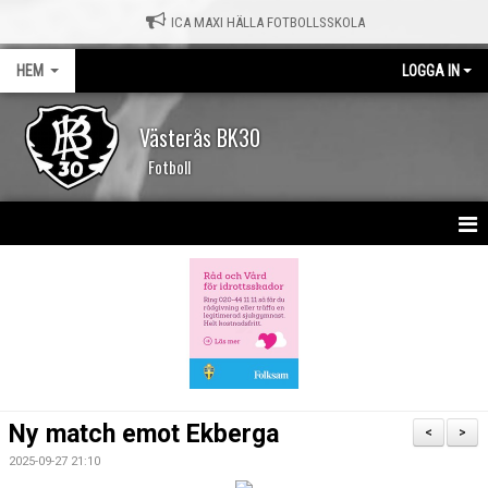
ICA MAXI HÄLLA FOTBOLLSSKOLA
HEM
LOGGA IN
Västerås BK30
Fotboll
HEM
NYHETER
KALENDER
MATCHER
Ny match emot Ekberga
<
>
OM KLUBBEN
2025-09-27 21:10