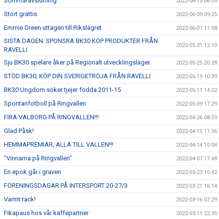
Sommaravslutning
2022-06-15 06:09
Stort grattis
2022-06-09 09:25
Emmie Green uttagen till Rikslägret
2022-06-07 11:58
SISTA DAGEN. SPONSRA BK30 KÖP PRODUKTER FRÅN
2022-05-31 12:10
RAVELLI
Sju BK30 spelare åker på Regionalt utvecklingsläger.
2022-05-25 20:28
STÖD BK30, KÖP DIN SVERIGETRÖJA FRÅN RAVELLI
2022-05-19 10:39
BK30 Ungdom söker tjejer födda 2011-15
2022-05-11 14:02
Spontanfotboll på Ringvallen
2022-05-09 17:29
FIRA VALBORG PÅ RINGVALLEN!!!
2022-04-26 08:59
Glad Påsk!
2022-04-15 11:56
HEMMAPREMIÄR, ALLA TILL VALLEN!!!
2022-04-14 10:04
"Vinnarna på Ringvallen"
2022-04-07 17:48
En epok går i graven
2022-03-23 15:42
FÖRENINGSDAGAR PÅ INTERSPORT 20-27/3
2022-03-21 16:14
Varmt tack!
2022-03-16 07:29
Fikapaus hos vår kaffepartner
2022-03-11 22:35