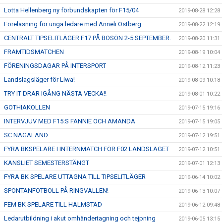
Lotta Hellenberg ny förbundskapten för F15/04
2019-08-28 12:28
Föreläsning för unga ledare med Anneli Östberg
2019-08-22 12:19
CENTRALT TIPSELITLÄGER F17 PÅ BOSÖN 2-5 SEPTEMBER.
2019-08-20 11:31
FRAMTIDSMATCHEN
2019-08-19 10:04
FÖRENINGSDAGAR PÅ INTERSPORT
2019-08-12 11:23
Landslagsläger för Liwa!
2019-08-09 10:18
TRY IT DRAR IGÅNG NÄSTA VECKA!!
2019-08-01 10:22
GOTHIAKOLLEN
2019-07-15 19:16
INTERVJUV MED F15:S FANNIE OCH AMANDA
2019-07-15 19:05
SC NAGALAND
2019-07-12 19:51
FYRA BKSPELARE I INTERNMATCH FÖR F02 LANDSLAGET
2019-07-12 10:51
KANSLIET SEMESTERSTÄNGT
2019-07-01 12:13
FYRA BK SPELARE UTTAGNA TILL TIPSELITLÄGER
2019-06-14 10:02
SPONTANFOTBOLL PÅ RINGVALLEN!
2019-06-13 10:07
FEM BK SPELARE TILL HALMSTAD
2019-06-12 09:48
Ledarutbildning i akut omhändertagning och tejpning
2019-06-05 13:15