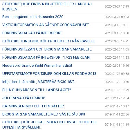
STÖD BK30, KÖP FIKTIVA BILJETTER ELLER HANDLA I
2020-03-27 17:19
KIOSKEN
Beslut angående distriktsserier 2020
2020-03-27 09:23
VIKTIG INFORMATION ANGÅENDE CORONAVIRUSET
2020-03-19 10:51
FÖRENINGSDAGAR PÅ INTERSPORT
2020-03-19 10:50
STÖD BK30 UNGDOM, KÖP PRODUKTER FRÅN RAVELLI
2020-03-05 14:21
FÖRENINGSPIZZAN OCH BK30 STARTAR SAMARBETE
2020-02-26 11:05
FÖRENINGSDAGAR PÅ INTERSPORT 17-23 FEBRUARI
2020-02-14 11:33
Hedersordförande Bertil Wiman har avlidit
2020-02-05 19:46
UPPSTARTSMÖTE FÖR TJEJER OCH KILLAR FÖDDA 2013
2020-01-27 09:38
Inbjudan till årsmöte, VÄSTERÅS BK30 18/2
2020-01-20 10:30
ELLA GUNNARSSON TILL LANDSLAGET!!
2020-01-08 11:29
JULGRANAR PÅ HEMKÖP
2019-12-12 12:54
SATSNINGEN MOT ELIT FORTSÄTTER
2019-11-12 10:17
BK30 STARTAR SAMARBETE MED VÄSTERÅS SK!!
2019-11-11 22:56
STÖD BK30, KÖP JULKALENDER OCH BINGOLOTTER TILL
2019-11-11 11:19
UPPESITTARKVÄLLEN!!