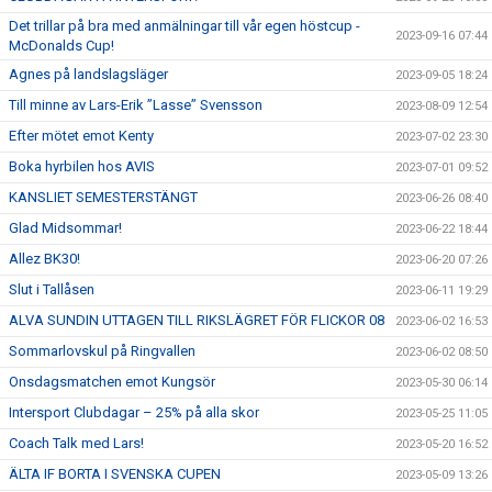
Det trillar på bra med anmälningar till vår egen höstcup -
2023-09-16 07:44
McDonalds Cup!
Agnes på landslagsläger
2023-09-05 18:24
Till minne av Lars-Erik ”Lasse” Svensson
2023-08-09 12:54
Efter mötet emot Kenty
2023-07-02 23:30
Boka hyrbilen hos AVIS
2023-07-01 09:52
KANSLIET SEMESTERSTÄNGT
2023-06-26 08:40
Glad Midsommar!
2023-06-22 18:44
Allez BK30!
2023-06-20 07:26
Slut i Tallåsen
2023-06-11 19:29
ALVA SUNDIN UTTAGEN TILL RIKSLÄGRET FÖR FLICKOR 08
2023-06-02 16:53
Sommarlovskul på Ringvallen
2023-06-02 08:50
Onsdagsmatchen emot Kungsör
2023-05-30 06:14
Intersport Clubdagar – 25% på alla skor
2023-05-25 11:05
Coach Talk med Lars!
2023-05-20 16:52
ÄLTA IF BORTA I SVENSKA CUPEN
2023-05-09 13:26