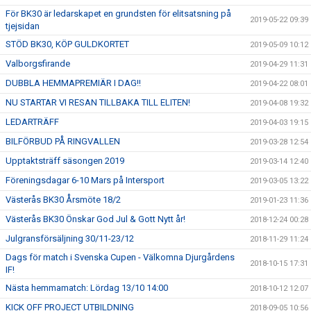
För BK30 är ledarskapet en grundsten för elitsatsning på
2019-05-22 09:39
tjejsidan
STÖD BK30, KÖP GULDKORTET
2019-05-09 10:12
Valborgsfirande
2019-04-29 11:31
DUBBLA HEMMAPREMIÄR I DAG!!
2019-04-22 08:01
NU STARTAR VI RESAN TILLBAKA TILL ELITEN!
2019-04-08 19:32
LEDARTRÄFF
2019-04-03 19:15
BILFÖRBUD PÅ RINGVALLEN
2019-03-28 12:54
Upptaktsträff säsongen 2019
2019-03-14 12:40
Föreningsdagar 6-10 Mars på Intersport
2019-03-05 13:22
Västerås BK30 Årsmöte 18/2
2019-01-23 11:36
Västerås BK30 Önskar God Jul & Gott Nytt år!
2018-12-24 00:28
Julgransförsäljning 30/11-23/12
2018-11-29 11:24
Dags för match i Svenska Cupen - Välkomna Djurgårdens
2018-10-15 17:31
IF!
Nästa hemmamatch: Lördag 13/10 14:00
2018-10-12 12:07
KICK OFF PROJECT UTBILDNING
2018-09-05 10:56