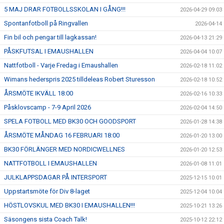
5 MAJ DRAR FOTBOLLSSKOLAN I GÅNG!!!
2026-04-29 09:03
Spontanfotboll på Ringvallen
2026-04-14
Fin bil och pengar till lagkassan!
2026-04-13 21:29
PÅSKFUTSAL I EMAUSHALLEN
2026-04-04 10:07
Nattfotboll - Varje Fredag i Emaushallen
2026-02-18 11:02
Wimans hederspris 2025 tilldeleas Robert Sturesson
2026-02-18 10:52
ÅRSMÖTE IKVÄLL 18:00
2026-02-16 10:33
Påsklovscamp - 7-9 April 2026
2026-02-04 14:50
SPELA FOTBOLL MED BK30 OCH GOODSPORT
2026-01-28 14:38
ÅRSMÖTE MÅNDAG 16 FEBRUARI 18:00
2026-01-20 13:00
BK30 FÖRLÄNGER MED NORDICWELLNES
2026-01-20 12:53
NATTFOTBOLL I EMAUSHALLEN
2026-01-08 11:01
JULKLAPPSDAGAR PÅ INTERSPORT
2025-12-15 10:01
Uppstartsmöte för Div 8-laget
2025-12-04 10:04
HÖSTLOVSKUL MED BK30 I EMAUSHALLEN!!!
2025-10-21 13:26
Säsongens sista Coach Talk!
2025-10-12 22:12