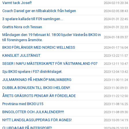
Varmt tack Josef!
2024-02-19 20:34
Coach Daniel ger en tillbakablick från helgen
2024-02-05 08:43
3 spelare kallade till F09 samlingen...
2024-01-31 22:45
Grattis Nora och Tessan
2024-01-31 22:33
Måndagen den 19 februari kl. 18:00 bjuder Västerås BK30 in
2024-01-18 09:37
till föreningens årsmöte.
BK30 FÖRLÄNGER MED NORDIC WELLNESS
2024-01-17 16:04
KANSLIET JULSTÄNGT
2023-12-22 11:57
SEGER I NAFU MÄSTERSKAPET FÖR VÄSTMANLAND F07
2023-12-11 10:47
Sju BK30 spelare i F07 distriktslaget.
2023-12-04 13:42
JULMARKNAD PÅ HEMKÖP MALMABERG
2023-11-30 11:24
DUBBLA BONUSEN TILL BK30 I HELGEN!!
2023-11-30 09:51
ÅRETS GRÄSROTS PENGAR ÄR FÖRDELADE
2023-11-22 12:50
Provträna med BK30 U15
2023-11-08 16:25
BINGOLOTTER OCH JULKALENDER!!!!
2023-11-08 09:30
NYTT LANDSLAGSUPPDRAG FÖR AGNES!
2023-10-09 14:19
CLUBDAGAR PÅ INTERSPORT!
2023-09-25 10:53