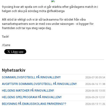
KONTAKT
9 poäng kvar att spela om och vi går stärkta efter gårdagens match in i
helgen och ska på söndag möta @ifkekberga
VÅRA LAG/TRÄNARE
Allt stöd är viktigt och vi är så tacksamma för stödet från våra
samarbetspartners som är med oss under säsongen - vi bygger för
NY I BK30
framtiden och tar nya steg varje dag.
WIMANS MINNESFOND
Tack!
DOKUMENT
/Curre
Nyhetsarkiv
SOMMARLOVSFOTBOLL PÅ RINGVALLEN!!!
2026-07-30 09:54
AVGIFTSFRI SOMMARLOVSFOTBOLL PÅ RINGVALLEN!!
2026-06-16 11:38
HELGENS MATCHER PÅ RINGVALLEN!!
2026-06-05 13:05
HELGENS SPELPROGRAM PÅ RINGVALLEN!!
2026-05-29 12:51
BELYSNING PÅ EMAUSSKOLANS PARKERING??
2026-05-13 11:26