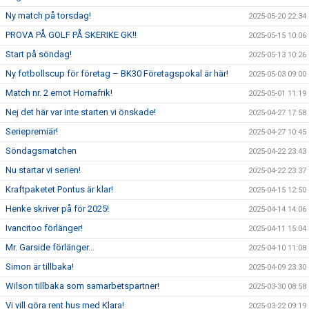
Ny match på torsdag!
2025-05-20 22:34
PROVA PÅ GOLF PÅ SKERIKE GK!!
2025-05-15 10:06
Start på söndag!
2025-05-13 10:26
Ny fotbollscup för företag – BK30 Företagspokal är här!
2025-05-03 09:00
Match nr. 2 emot Hornafrik!
2025-05-01 11:19
Nej det här var inte starten vi önskade!
2025-04-27 17:58
Seriepremiär!
2025-04-27 10:45
Söndagsmatchen
2025-04-22 23:43
Nu startar vi serien!
2025-04-22 23:37
Kraftpaketet Pontus är klar!
2025-04-15 12:50
Henke skriver på för 2025!
2025-04-14 14:06
Ivancitoo förlänger!
2025-04-11 15:04
Mr. Garside förlänger...
2025-04-10 11:08
Simon är tillbaka!
2025-04-09 23:30
Wilson tillbaka som samarbetspartner!
2025-03-30 08:58
Vi vill göra rent hus med Klara!
2025-03-22 09:19