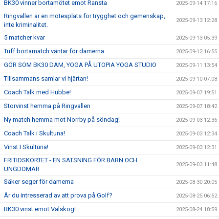
BK30 vinner bortamötet emot Ransta
2025-09-14 17:16
Ringvallen är en mötesplats för trygghet och gemenskap,
2025-09-13 12:28
inte kriminalitet.
5 matcher kvar
2025-09-13 05:39
Tuff bortamatch väntar för damerna.
2025-09-12 16:55
GÖR SOM BK30 DAM, YOGA PÅ UTOPIA YOGA STUDIO
2025-09-11 13:54
Tillsammans samlar vi hjärtan!
2025-09-10 07:08
Coach Talk med Hubbe!
2025-09-07 19:51
Storvinst hemma på Ringvallen
2025-09-07 18:42
Ny match hemma mot Norrby på söndag!
2025-09-03 12:36
Coach Talk i Skultuna!
2025-09-03 12:34
Vinst I Skultuna!
2025-09-03 12:31
FRITIDSKORTET - EN SATSNING FÖR BARN OCH
2025-09-03 11:48
UNGDOMAR
Säker seger för damerna
2025-08-30 20:05
Är du intresserad av att prova på Golf?
2025-08-25 06:52
BK30 vinst emot Valskog!
2025-08-24 18:59