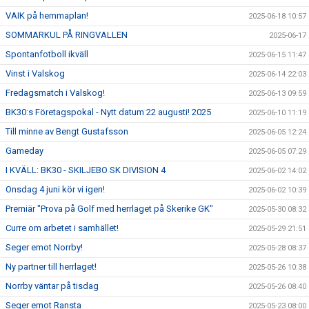
VAIK på hemmaplan!
2025-06-18 10:57
SOMMARKUL PÅ RINGVALLEN
2025-06-17
Spontanfotboll ikväll
2025-06-15 11:47
Vinst i Valskog
2025-06-14 22:03
Fredagsmatch i Valskog!
2025-06-13 09:59
BK30:s Företagspokal - Nytt datum 22 augusti! 2025
2025-06-10 11:19
Till minne av Bengt Gustafsson
2025-06-05 12:24
Gameday
2025-06-05 07:29
I KVÄLL: BK30 - SKILJEBO SK DIVISION 4
2025-06-02 14:02
Onsdag 4 juni kör vi igen!
2025-06-02 10:39
Premiär "Prova på Golf med herrlaget på Skerike GK"
2025-05-30 08:32
Curre om arbetet i samhället!
2025-05-29 21:51
Seger emot Norrby!
2025-05-28 08:37
Ny partner till herrlaget!
2025-05-26 10:38
Norrby väntar på tisdag
2025-05-26 08:40
Seger emot Ransta
2025-05-23 08:00