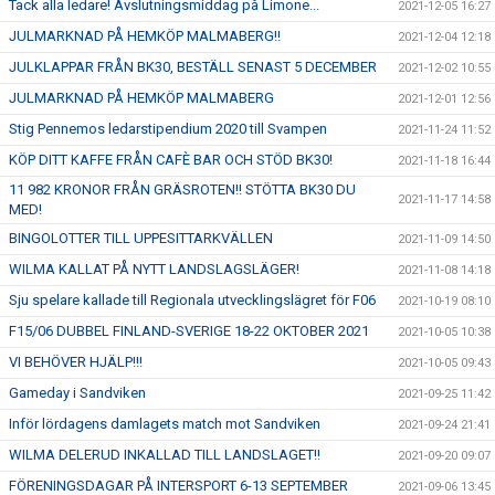
Tack alla ledare! Avslutningsmiddag på Limone...
2021-12-05 16:27
JULMARKNAD PÅ HEMKÖP MALMABERG!!
2021-12-04 12:18
JULKLAPPAR FRÅN BK30, BESTÄLL SENAST 5 DECEMBER
2021-12-02 10:55
JULMARKNAD PÅ HEMKÖP MALMABERG
2021-12-01 12:56
Stig Pennemos ledarstipendium 2020 till Svampen
2021-11-24 11:52
KÖP DITT KAFFE FRÅN CAFÈ BAR OCH STÖD BK30!
2021-11-18 16:44
11 982 KRONOR FRÅN GRÄSROTEN!! STÖTTA BK30 DU
2021-11-17 14:58
MED!
BINGOLOTTER TILL UPPESITTARKVÄLLEN
2021-11-09 14:50
WILMA KALLAT PÅ NYTT LANDSLAGSLÄGER!
2021-11-08 14:18
Sju spelare kallade till Regionala utvecklingslägret för F06
2021-10-19 08:10
F15/06 DUBBEL FINLAND-SVERIGE 18-22 OKTOBER 2021
2021-10-05 10:38
VI BEHÖVER HJÄLP!!!
2021-10-05 09:43
Gameday i Sandviken
2021-09-25 11:42
Inför lördagens damlagets match mot Sandviken
2021-09-24 21:41
WILMA DELERUD INKALLAD TILL LANDSLAGET!!
2021-09-20 09:07
FÖRENINGSDAGAR PÅ INTERSPORT 6-13 SEPTEMBER
2021-09-06 13:45