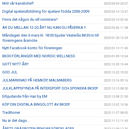
Möt vår kanslichef!
2023-03-09 20:07
Digital spelarutbildning för spelare födda 2006-2009
2023-02-14 13:57
Finns det någon du vill nominera?
2023-02-10 05:56
ÄR DU MELLAN 12-20 ÅR? NU KAN DU PÅVERKA !!
2023-02-06 11:38
Måndagen den 6 mars kl. 18:00 bjuder Västerås BK30 in till
2023-01-20 12:24
föreningens årsmöte.
Nytt Facebook konto för föreningen
2023-01-13 11:45
BK30 FÖRLÄNGER MED NORDIC WELLNESS
2023-01-09 13:04
GOTT NYTT ÅR!!
2022-12-30 15:44
GOD JUL
2022-12-22 10:02
JULMARKNAD PÅ HEMKÖP, MALMABERG
2022-12-16 09:16
JULKLAPPSFYNDA PÅ INTERSPORT OCH SPONSRA BK30!!
2022-12-13 08:30
Erbjudande från Hair by EM
2022-12-08 21:00
KÖP DIN DIGITALA BINGOLOTT AV BK30!!
2022-12-02 10:36
Traditioner
2022-11-27 08:05
Nu är det dags...
2022-11-12 11:43
ÅRETS GRÄSROTEN PENGAR FÖRDELADE!!
2022-11-09 12:35