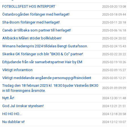
FOTBOLLSFEST HOS INTERPORT
2025-03-20 13:08
Östanbrogården förlänger med herrlaget!
2025-03-18 09:44
Sha-Boom förlänger med herrlaget!
2025-03-11 20:18
Caneb är tillbaka som partner till herrlaget!
2025-03-06 16:18
Ahlbäcks Måleri stöder bollklubben!
2025-02-24 20:02
Wimans hederspris 2024 tilldelas Bengt Gustafsson.
2025-02-24 15:43
Skerike GK förlänger och blir "BK30 & Co" partner!
2025-02-22 20:22
Erbjudande från vår samarbetspartner Hair by EM
2025-02-19 10:26
Viktigt inforamtion
2025-02-09 15:27
Viktigt meddelande angående personuppgiftsincident
2025-02-05 12:21
Tisdag den 18 februari 2025 kl. 18:30 bjuder Västerås BK30
2025-01-09 09:09
in till föreningens årsmöte.
Nytt År!
2024-12-30 11:48
God Jul önskar styrelsen!
2024-12-21 21:51
HO HO HO...
2024-12-18 20:58
Nu dubblar vi!
2024-12-12 10:07