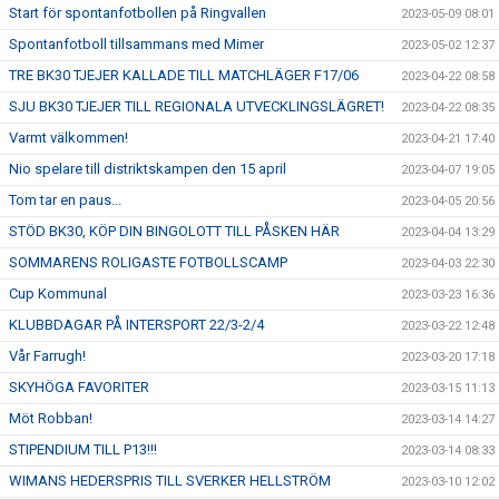
Start för spontanfotbollen på Ringvallen
2023-05-09 08:01
Spontanfotboll tillsammans med Mimer
2023-05-02 12:37
TRE BK30 TJEJER KALLADE TILL MATCHLÄGER F17/06
2023-04-22 08:58
SJU BK30 TJEJER TILL REGIONALA UTVECKLINGSLÄGRET!
2023-04-22 08:35
Varmt välkommen!
2023-04-21 17:40
Nio spelare till distriktskampen den 15 april
2023-04-07 19:05
Tom tar en paus...
2023-04-05 20:56
STÖD BK30, KÖP DIN BINGOLOTT TILL PÅSKEN HÄR
2023-04-04 13:29
SOMMARENS ROLIGASTE FOTBOLLSCAMP
2023-04-03 22:30
Cup Kommunal
2023-03-23 16:36
KLUBBDAGAR PÅ INTERSPORT 22/3-2/4
2023-03-22 12:48
Vår Farrugh!
2023-03-20 17:18
SKYHÖGA FAVORITER
2023-03-15 11:13
Möt Robban!
2023-03-14 14:27
STIPENDIUM TILL P13!!!
2023-03-14 08:33
WIMANS HEDERSPRIS TILL SVERKER HELLSTRÖM
2023-03-10 12:02