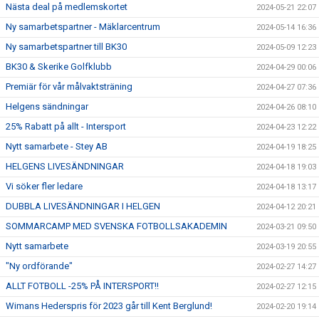
Nästa deal på medlemskortet
2024-05-21 22:07
Ny samarbetspartner - Mäklarcentrum
2024-05-14 16:36
Ny samarbetspartner till BK30
2024-05-09 12:23
BK30 & Skerike Golfklubb
2024-04-29 00:06
Premiär för vår målvaktsträning
2024-04-27 07:36
Helgens sändningar
2024-04-26 08:10
25% Rabatt på allt - Intersport
2024-04-23 12:22
Nytt samarbete - Stey AB
2024-04-19 18:25
HELGENS LIVESÄNDNINGAR
2024-04-18 19:03
Vi söker fler ledare
2024-04-18 13:17
DUBBLA LIVESÄNDNINGAR I HELGEN
2024-04-12 20:21
SOMMARCAMP MED SVENSKA FOTBOLLSAKADEMIN
2024-03-21 09:50
Nytt samarbete
2024-03-19 20:55
"Ny ordförande"
2024-02-27 14:27
ALLT FOTBOLL -25% PÅ INTERSPORT!!
2024-02-27 12:15
Wimans Hederspris för 2023 går till Kent Berglund!
2024-02-20 19:14