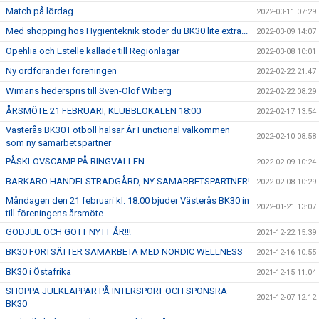
Match på lördag
2022-03-11 07:29
Med shopping hos Hygienteknik stöder du BK30 lite extra...
2022-03-09 14:07
Opehlia och Estelle kallade till Regionlägar
2022-03-08 10:01
Ny ordförande i föreningen
2022-02-22 21:47
Wimans hederspris till Sven-Olof Wiberg
2022-02-22 08:29
ÅRSMÖTE 21 FEBRUARI, KLUBBLOKALEN 18:00
2022-02-17 13:54
Västerås BK30 Fotboll hälsar Ár Functional välkommen
2022-02-10 08:58
som ny samarbetspartner
PÅSKLOVSCAMP PÅ RINGVALLEN
2022-02-09 10:24
BARKARÖ HANDELSTRÄDGÅRD, NY SAMARBETSPARTNER!
2022-02-08 10:29
Måndagen den 21 februari kl. 18:00 bjuder Västerås BK30 in
2022-01-21 13:07
till föreningens årsmöte.
GODJUL OCH GOTT NYTT ÅR!!!
2021-12-22 15:39
BK30 FORTSÄTTER SAMARBETA MED NORDIC WELLNESS
2021-12-16 10:55
BK30 i Östafrika
2021-12-15 11:04
SHOPPA JULKLAPPAR PÅ INTERSPORT OCH SPONSRA
2021-12-07 12:12
BK30