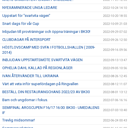
NYEXAMINERADE UNGA LEDARE
2022-10-24 14:10
Uppstart för "svartvita vägen"
2022-10-20 18:55
Snart dags för vår Cup
2022-10-09 21:03
Inbjudan till provträningar och öppna träningar i BK30!
2022-09-29 07:02
CLUBDAGAR PÅ INTERSPORT
2022-09-26 12:50
HÖSTLOVSCAMP MED SVFA I FOTBOLLSHALLEN ( 2009-
2022-09-16 09:56
2014)
INBJUDAN UPPSTARTSMÖTE SVARTVITA VÄGEN
2022-09-13 13:47
OPHELIA DAHL KALLAD PÅ REGIONLÄGER
2022-09-05 10:56
IVAN ÅTERVÄNDER TILL UKRAINA
2022-08-26 12:45
Värt att veta inför superlördagen på Ringvallen
2022-08-12 11:07
BESTÄLL DIN RESTAURANGCHANS 2022/23 AV BK30
2022-08-01 13:12
Barn och ungdomar i fokus.
2022-07-06 16:16
SEMIFINAL AROSCUPEN F16/17 16:00: BK30 - UMEDALENS
2022-07-03 10:40
IF
Trevlig midsommar!
2022-06-24 00:43