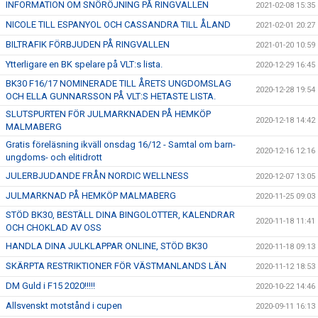
INFORMATION OM SNÖRÖJNING PÅ RINGVALLEN
2021-02-08 15:35
NICOLE TILL ESPANYOL OCH CASSANDRA TILL ÅLAND
2021-02-01 20:27
BILTRAFIK FÖRBJUDEN PÅ RINGVALLEN
2021-01-20 10:59
Ytterligare en BK spelare på VLT:s lista.
2020-12-29 16:45
BK30 F16/17 NOMINERADE TILL ÅRETS UNGDOMSLAG
2020-12-28 19:54
OCH ELLA GUNNARSSON PÅ VLT:S HETASTE LISTA.
SLUTSPURTEN FÖR JULMARKNADEN PÅ HEMKÖP
2020-12-18 14:42
MALMABERG
Gratis föreläsning ikväll onsdag 16/12 - Samtal om barn-
2020-12-16 12:16
ungdoms- och elitidrott
JULERBJUDANDE FRÅN NORDIC WELLNESS
2020-12-07 13:05
JULMARKNAD PÅ HEMKÖP MALMABERG
2020-11-25 09:03
STÖD BK30, BESTÄLL DINA BINGOLOTTER, KALENDRAR
2020-11-18 11:41
OCH CHOKLAD AV OSS
HANDLA DINA JULKLAPPAR ONLINE, STÖD BK30
2020-11-18 09:13
SKÄRPTA RESTRIKTIONER FÖR VÄSTMANLANDS LÄN
2020-11-12 18:53
DM Guld i F15 2020!!!!!
2020-10-22 14:46
Allsvenskt motstånd i cupen
2020-09-11 16:13