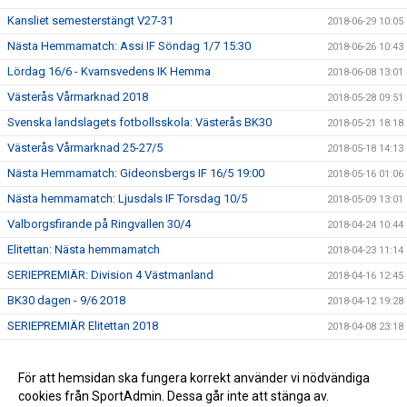
Kansliet semesterstängt V27-31
2018-06-29 10:05
Nästa Hemmamatch: Assi IF Söndag 1/7 15:30
2018-06-26 10:43
Lördag 16/6 - Kvarnsvedens IK Hemma
2018-06-08 13:01
Västerås Vårmarknad 2018
2018-05-28 09:51
Svenska landslagets fotbollsskola: Västerås BK30
2018-05-21 18:18
Västerås Vårmarknad 25-27/5
2018-05-18 14:13
Nästa Hemmamatch: Gideonsbergs IF 16/5 19:00
2018-05-16 01:06
Nästa hemmamatch: Ljusdals IF Torsdag 10/5
2018-05-09 13:01
Valborgsfirande på Ringvallen 30/4
2018-04-24 10:44
Elitettan: Nästa hemmamatch
2018-04-23 11:14
SERIEPREMIÄR: Division 4 Västmanland
2018-04-16 12:45
BK30 dagen - 9/6 2018
2018-04-12 19:28
SERIEPREMIÄR Elitettan 2018
2018-04-08 23:18
Fotbollslekis 2018!
2018-04-08 16:35
Uppstart för Pojkar födda 2011
För att hemsidan ska fungera korrekt använder vi nödvändiga
2018-03-13 09:44
cookies från SportAdmin. Dessa går inte att stänga av.
Julgransförsäljning
2017-12-15 13:38