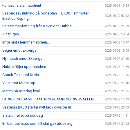
Förlust i sista matchen!
2025-10-12 19:53
Säsongsavslutning på bortaplan – BK30 Herr möter
2025-10-09 07:12
Elastico Köping!
En sammanfattning från Kevin och Hubbe.
2025-10-06 21:29
Vinst igen...
2025-10-05 18:54
Inför sista hemmamatchen...
2025-10-02 10:17
Seger emot Ekberga
2025-09-28 18:05
Ny match emot Ekberga
2025-09-27 21:10
Hubbe följer upp matchen...
2025-09-26 11:39
Coach Talk med Kevin
2025-09-26 11:35
Vinst mot Munktorp
2025-09-25 21:10
Match på torsdag kväll!
2025-09-23 21:25
PARKERING SAMT HÄMTNING/LÄMNING RINGVALLEN.
2025-09-22 12:29
Västerås BK30 startar nytt lag i division 8!
2025-09-16 20:59
Sista tillfället på söndag
2025-09-16 14:21
En kämpainsats som till slut gav utdelning!
2025-09-14 21:13