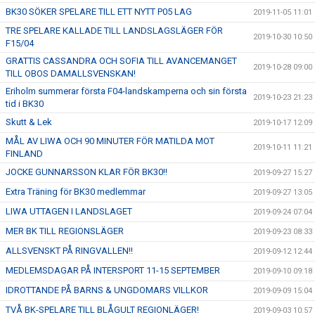
BK30 SÖKER SPELARE TILL ETT NYTT P05 LAG
2019-11-05 11:01
TRE SPELARE KALLADE TILL LANDSLAGSLÄGER FÖR
2019-10-30 10:50
F15/04
GRATTIS CASSANDRA OCH SOFIA TILL AVANCEMANGET
2019-10-28 09:00
TILL OBOS DAMALLSVENSKAN!
Eriholm summerar första F04-landskamperna och sin första
2019-10-23 21:23
tid i BK30
Skutt & Lek
2019-10-17 12:09
MÅL AV LIWA OCH 90 MINUTER FÖR MATILDA MOT
2019-10-11 11:21
FINLAND
JOCKE GUNNARSSON KLAR FÖR BK30!!
2019-09-27 15:27
Extra Träning för BK30 medlemmar
2019-09-27 13:05
LIWA UTTAGEN I LANDSLAGET
2019-09-24 07:04
MER BK TILL REGIONSLÄGER
2019-09-23 08:33
ALLSVENSKT PÅ RINGVALLEN!!
2019-09-12 12:44
MEDLEMSDAGAR PÅ INTERSPORT 11-15 SEPTEMBER
2019-09-10 09:18
IDROTTANDE PÅ BARNS & UNGDOMARS VILLKOR
2019-09-09 15:04
TVÅ BK-SPELARE TILL BLÅGULT REGIONLÄGER!
2019-09-03 10:57