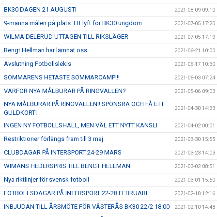
BK30 DAGEN 21 AUGUSTI
2021-08-09 09:10
9-manna målen på plats. Ett lyft för BK30 ungdom
2021-07-05 17:20
WILMA DELERUD UTTAGEN TILL RIKSLÄGER
2021-07-05 17:19
Bengt Hellman har lämnat oss
2021-06-21 10:00
Avslutning Fotbollslekis
2021-06-17 10:30
SOMMARENS HETASTE SOMMARCAMP!!!
2021-06-03 07:24
VARFÖR NYA MÅLBURAR PÅ RINGVALLEN?
2021-05-06 09:03
NYA MÅLBURAR PÅ RINGVALLEN!! SPONSRA OCH FÅ ETT
2021-04-30 14:33
GULDKORT!
INGEN NY FOTBOLLSHALL, MEN VÄL ETT NYTT KANSLI
2021-04-02 00:01
Restriktioner förlängs fram till 3 maj
2021-03-30 15:55
CLUBDAGAR PÅ INTERSPORT 24-29 MARS
2021-03-23 14:03
WIMANS HEDERSPRIS TILL BENGT HELLMAN
2021-03-02 08:51
Nya riktlinjer för svensk fotboll
2021-03-01 15:50
FOTBOLLSDAGAR PÅ INTERSPORT 22-28 FEBRUARI
2021-02-18 12:16
INBJUDAN TILL ÅRSMÖTE FÖR VÄSTERÅS BK30 22/2 18:00
2021-02-10 14:48