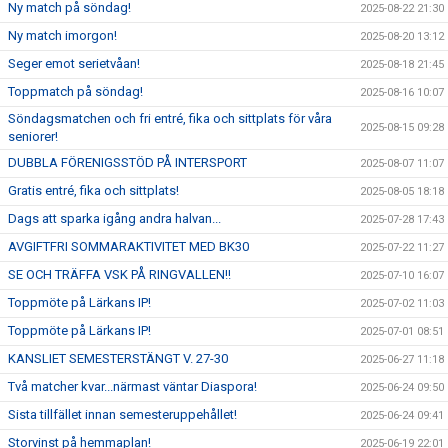
Ny match på söndag!
2025-08-22 21:30
Ny match imorgon!
2025-08-20 13:12
Seger emot serietvåan!
2025-08-18 21:45
Toppmatch på söndag!
2025-08-16 10:07
Söndagsmatchen och fri entré, fika och sittplats för våra
2025-08-15 09:28
seniorer!
DUBBLA FÖRENIGSSTÖD PÅ INTERSPORT
2025-08-07 11:07
Gratis entré, fika och sittplats!
2025-08-05 18:18
Dags att sparka igång andra halvan...
2025-07-28 17:43
AVGIFTFRI SOMMARAKTIVITET MED BK30
2025-07-22 11:27
SE OCH TRÄFFA VSK PÅ RINGVALLEN!!
2025-07-10 16:07
Toppmöte på Lärkans IP!
2025-07-02 11:03
Toppmöte på Lärkans IP!
2025-07-01 08:51
KANSLIET SEMESTERSTÄNGT V. 27-30
2025-06-27 11:18
Två matcher kvar...närmast väntar Diaspora!
2025-06-24 09:50
Sista tillfället innan semesteruppehållet!
2025-06-24 09:41
Storvinst på hemmaplan!
2025-06-19 22:01