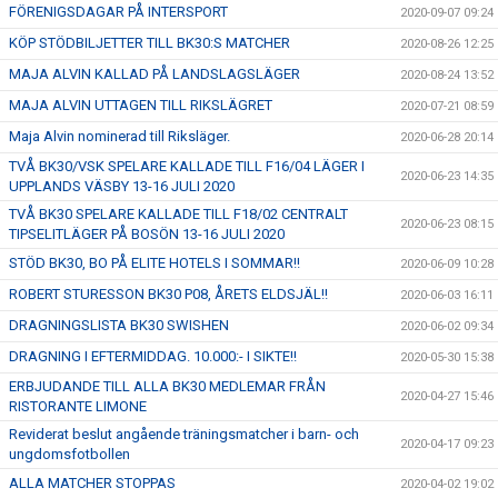
FÖRENIGSDAGAR PÅ INTERSPORT
2020-09-07 09:24
KÖP STÖDBILJETTER TILL BK30:S MATCHER
2020-08-26 12:25
MAJA ALVIN KALLAD PÅ LANDSLAGSLÄGER
2020-08-24 13:52
MAJA ALVIN UTTAGEN TILL RIKSLÄGRET
2020-07-21 08:59
Maja Alvin nominerad till Riksläger.
2020-06-28 20:14
TVÅ BK30/VSK SPELARE KALLADE TILL F16/04 LÄGER I
2020-06-23 14:35
UPPLANDS VÄSBY 13-16 JULI 2020
TVÅ BK30 SPELARE KALLADE TILL F18/02 CENTRALT
2020-06-23 08:15
TIPSELITLÄGER PÅ BOSÖN 13-16 JULI 2020
STÖD BK30, BO PÅ ELITE HOTELS I SOMMAR!!
2020-06-09 10:28
ROBERT STURESSON BK30 P08, ÅRETS ELDSJÄL!!
2020-06-03 16:11
DRAGNINGSLISTA BK30 SWISHEN
2020-06-02 09:34
DRAGNING I EFTERMIDDAG. 10.000:- I SIKTE!!
2020-05-30 15:38
ERBJUDANDE TILL ALLA BK30 MEDLEMAR FRÅN
2020-04-27 15:46
RISTORANTE LIMONE
Reviderat beslut angående träningsmatcher i barn- och
2020-04-17 09:23
ungdomsfotbollen
ALLA MATCHER STOPPAS
2020-04-02 19:02