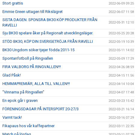
Stort grattis
2022-06-09 09:25
Emmie Green uttagen till Rikslägret
2022-06-07 11:58
SISTA DAGEN. SPONSRA BK30 KÖP PRODUKTER FRÅN
2022-05-31 12:10
RAVELLI
Sju BK30 spelare åker på Regionalt utvecklingsläger.
2022-05-25 20:28
STÖD BK30, KÖP DIN SVERIGETRÖJA FRÅN RAVELLI
2022-05-19 10:39
BK30 Ungdom söker tjejer födda 2011-15
2022-05-11 14:02
Spontanfotboll på Ringvallen
2022-05-09 17:29
FIRA VALBORG PÅ RINGVALLEN!!!
2022-04-26 08:59
Glad Påsk!
2022-04-15 11:56
HEMMAPREMIÄR, ALLA TILL VALLEN!!!
2022-04-14 10:04
"Vinnarna på Ringvallen"
2022-04-07 17:48
En epok går i graven
2022-03-23 15:42
FÖRENINGSDAGAR PÅ INTERSPORT 20-27/3
2022-03-21 16:14
Varmt tack!
2022-03-16 07:29
Fikapaus hos vår kaffepartner
2022-03-11 22:35
Match på lördag
2022-03-11 07:29