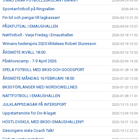
5 MAJ DRAR FOTBOLLSSKOLAN I GÅNG!!!
2026-04-29 09:03
Spontanfotboll på Ringvallen
2026-04-14
Fin bil och pengar till lagkassan!
2026-04-13 21:29
PÅSKFUTSAL I EMAUSHALLEN
2026-04-04 10:07
Nattfotboll - Varje Fredag i Emaushallen
2026-02-18 11:02
Wimans hederspris 2025 tilldeleas Robert Sturesson
2026-02-18 10:52
ÅRSMÖTE IKVÄLL 18:00
2026-02-16 10:33
Påsklovscamp - 7-9 April 2026
2026-02-04 14:50
SPELA FOTBOLL MED BK30 OCH GOODSPORT
2026-01-28 14:38
ÅRSMÖTE MÅNDAG 16 FEBRUARI 18:00
2026-01-20 13:00
BK30 FÖRLÄNGER MED NORDICWELLNES
2026-01-20 12:53
NATTFOTBOLL I EMAUSHALLEN
2026-01-08 11:01
JULKLAPPSDAGAR PÅ INTERSPORT
2025-12-15 10:01
Uppstartsmöte för Div 8-laget
2025-12-04 10:04
HÖSTLOVSKUL MED BK30 I EMAUSHALLEN!!!
2025-10-21 13:26
Säsongens sista Coach Talk!
2025-10-12 22:12