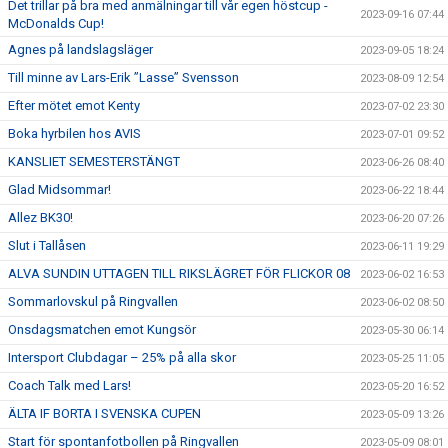
Det trillar på bra med anmälningar till vår egen höstcup -
2023-09-16 07:44
McDonalds Cup!
Agnes på landslagsläger
2023-09-05 18:24
Till minne av Lars-Erik ”Lasse” Svensson
2023-08-09 12:54
Efter mötet emot Kenty
2023-07-02 23:30
Boka hyrbilen hos AVIS
2023-07-01 09:52
KANSLIET SEMESTERSTÄNGT
2023-06-26 08:40
Glad Midsommar!
2023-06-22 18:44
Allez BK30!
2023-06-20 07:26
Slut i Tallåsen
2023-06-11 19:29
ALVA SUNDIN UTTAGEN TILL RIKSLÄGRET FÖR FLICKOR 08
2023-06-02 16:53
Sommarlovskul på Ringvallen
2023-06-02 08:50
Onsdagsmatchen emot Kungsör
2023-05-30 06:14
Intersport Clubdagar – 25% på alla skor
2023-05-25 11:05
Coach Talk med Lars!
2023-05-20 16:52
ÄLTA IF BORTA I SVENSKA CUPEN
2023-05-09 13:26
Start för spontanfotbollen på Ringvallen
2023-05-09 08:01