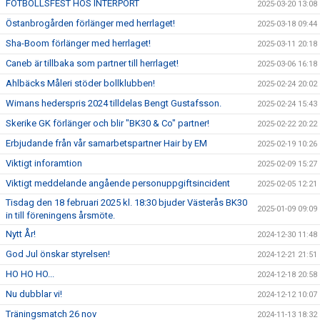
FOTBOLLSFEST HOS INTERPORT
2025-03-20 13:08
Östanbrogården förlänger med herrlaget!
2025-03-18 09:44
Sha-Boom förlänger med herrlaget!
2025-03-11 20:18
Caneb är tillbaka som partner till herrlaget!
2025-03-06 16:18
Ahlbäcks Måleri stöder bollklubben!
2025-02-24 20:02
Wimans hederspris 2024 tilldelas Bengt Gustafsson.
2025-02-24 15:43
Skerike GK förlänger och blir "BK30 & Co" partner!
2025-02-22 20:22
Erbjudande från vår samarbetspartner Hair by EM
2025-02-19 10:26
Viktigt inforamtion
2025-02-09 15:27
Viktigt meddelande angående personuppgiftsincident
2025-02-05 12:21
Tisdag den 18 februari 2025 kl. 18:30 bjuder Västerås BK30
2025-01-09 09:09
in till föreningens årsmöte.
Nytt År!
2024-12-30 11:48
God Jul önskar styrelsen!
2024-12-21 21:51
HO HO HO...
2024-12-18 20:58
Nu dubblar vi!
2024-12-12 10:07
Träningsmatch 26 nov
2024-11-13 18:32