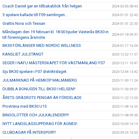
Coach Daniel ger en tillbakablick från helgen
2024-02-05 08:43
3 spelare kallade till F09 samlingen...
2024-01-31 22:45
Grattis Nora och Tessan
2024-01-31 22:33
Måndagen den 19 februari kl. 18:00 bjuder Västerås BK30 in
2024-01-18 09:37
till föreningens årsmöte.
BK30 FÖRLÄNGER MED NORDIC WELLNESS
2024-01-17 16:04
KANSLIET JULSTÄNGT
2023-12-22 11:57
SEGER I NAFU MÄSTERSKAPET FÖR VÄSTMANLAND F07
2023-12-11 10:47
Sju BK30 spelare i F07 distriktslaget.
2023-12-04 13:42
JULMARKNAD PÅ HEMKÖP MALMABERG
2023-11-30 11:24
DUBBLA BONUSEN TILL BK30 I HELGEN!!
2023-11-30 09:51
ÅRETS GRÄSROTS PENGAR ÄR FÖRDELADE
2023-11-22 12:50
Provträna med BK30 U15
2023-11-08 16:25
BINGOLOTTER OCH JULKALENDER!!!!
2023-11-08 09:30
NYTT LANDSLAGSUPPDRAG FÖR AGNES!
2023-10-09 14:19
CLUBDAGAR PÅ INTERSPORT!
2023-09-25 10:53