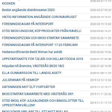
2020-03-27 17:19
KIOSKEN
Beslut angående distriktsserier 2020
2020-03-27 09:23
VIKTIG INFORMATION ANGÅENDE CORONAVIRUSET
2020-03-19 10:51
FÖRENINGSDAGAR PÅ INTERSPORT
2020-03-19 10:50
STÖD BK30 UNGDOM, KÖP PRODUKTER FRÅN RAVELLI
2020-03-05 14:21
FÖRENINGSPIZZAN OCH BK30 STARTAR SAMARBETE
2020-02-26 11:05
FÖRENINGSDAGAR PÅ INTERSPORT 17-23 FEBRUARI
2020-02-14 11:33
Hedersordförande Bertil Wiman har avlidit
2020-02-05 19:46
UPPSTARTSMÖTE FÖR TJEJER OCH KILLAR FÖDDA 2013
2020-01-27 09:38
Inbjudan till årsmöte, VÄSTERÅS BK30 18/2
2020-01-20 10:30
ELLA GUNNARSSON TILL LANDSLAGET!!
2020-01-08 11:29
JULGRANAR PÅ HEMKÖP
2019-12-12 12:54
SATSNINGEN MOT ELIT FORTSÄTTER
2019-11-12 10:17
BK30 STARTAR SAMARBETE MED VÄSTERÅS SK!!
2019-11-11 22:56
STÖD BK30, KÖP JULKALENDER OCH BINGOLOTTER TILL
2019-11-11 11:19
UPPESITTARKVÄLLEN!!
BK30 SÖKER SPELARE TILL ETT NYTT P05 LAG
2019-11-05 11:01