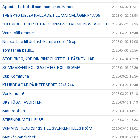
Spontanfotboll tillsammans med Mimer
2023-05-02 12:37
TRE BK30 TJEJER KALLADE TILL MATCHLÄGER F17/06
2023-04-22 08:58
SJU BK30 TJEJER TILL REGIONALA UTVECKLINGSLÄGRET!
2023-04-22 08:35
Varmt välkommen!
2023-04-21 17:40
Nio spelare till distriktskampen den 15 april
2023-04-07 19:05
Tom tar en paus...
2023-04-05 20:56
STÖD BK30, KÖP DIN BINGOLOTT TILL PÅSKEN HÄR
2023-04-04 13:29
SOMMARENS ROLIGASTE FOTBOLLSCAMP
2023-04-03 22:30
Cup Kommunal
2023-03-23 16:36
KLUBBDAGAR PÅ INTERSPORT 22/3-2/4
2023-03-22 12:48
Vår Farrugh!
2023-03-20 17:18
SKYHÖGA FAVORITER
2023-03-15 11:13
Möt Robban!
2023-03-14 14:27
STIPENDIUM TILL P13!!!
2023-03-14 08:33
WIMANS HEDERSPRIS TILL SVERKER HELLSTRÖM
2023-03-10 12:02
Möt vår kanslichef!
2023-03-09 20:07