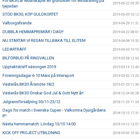
För BK30 är ledarskapet en grundsten för elitsatsning på
2019-05-22 09:39
tjejsidan
STÖD BK30, KÖP GULDKORTET
2019-05-09 10:12
Valborgsfirande
2019-04-29 11:31
DUBBLA HEMMAPREMIÄR I DAG!!
2019-04-22 08:01
NU STARTAR VI RESAN TILLBAKA TILL ELITEN!
2019-04-08 19:32
LEDARTRÄFF
2019-04-03 19:15
BILFÖRBUD PÅ RINGVALLEN
2019-03-28 12:54
Upptaktsträff säsongen 2019
2019-03-14 12:40
Föreningsdagar 6-10 Mars på Intersport
2019-03-05 13:22
Västerås BK30 Årsmöte 18/2
2019-01-23 11:36
Västerås BK30 Önskar God Jul & Gott Nytt år!
2018-12-24 00:28
Julgransförsäljning 30/11-23/12
2018-11-29 11:24
Dags för match i Svenska Cupen - Välkomna Djurgårdens
2018-10-15 17:31
IF!
Nästa hemmamatch: Lördag 13/10 14:00
2018-10-12 12:07
KICK OFF PROJECT UTBILDNING
2018-09-05 10:56