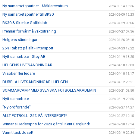
Ny samarbetspartner - Mäklarcentrum
2024-05-14 16:36
Ny samarbetspartner till BK30
2024-05-09 12:23
BK30 & Skerike Golfklubb
2024-04-29 00:06
Premiär för vår målvaktsträning
2024-04-27 07:36
Helgens sändningar
2024-04-26 08:10
25% Rabatt på allt - Intersport
2024-04-23 12:22
Nytt samarbete - Stey AB
2024-04-19 18:25
HELGENS LIVESÄNDNINGAR
2024-04-18 19:03
Vi söker fler ledare
2024-04-18 13:17
DUBBLA LIVESÄNDNINGAR I HELGEN
2024-04-12 20:21
SOMMARCAMP MED SVENSKA FOTBOLLSAKADEMIN
2024-03-21 09:50
Nytt samarbete
2024-03-19 20:55
"Ny ordförande"
2024-02-27 14:27
ALLT FOTBOLL -25% PÅ INTERSPORT!!
2024-02-27 12:15
Wimans Hederspris för 2023 går till Kent Berglund!
2024-02-20 19:14
Varmt tack Josef!
2024-02-19 20:34