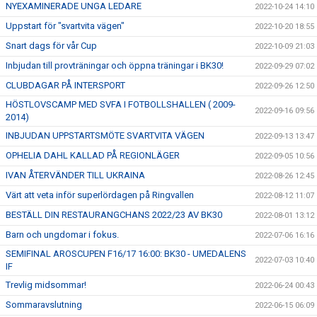
NYEXAMINERADE UNGA LEDARE
2022-10-24 14:10
Uppstart för "svartvita vägen"
2022-10-20 18:55
Snart dags för vår Cup
2022-10-09 21:03
Inbjudan till provträningar och öppna träningar i BK30!
2022-09-29 07:02
CLUBDAGAR PÅ INTERSPORT
2022-09-26 12:50
HÖSTLOVSCAMP MED SVFA I FOTBOLLSHALLEN ( 2009-
2022-09-16 09:56
2014)
INBJUDAN UPPSTARTSMÖTE SVARTVITA VÄGEN
2022-09-13 13:47
OPHELIA DAHL KALLAD PÅ REGIONLÄGER
2022-09-05 10:56
IVAN ÅTERVÄNDER TILL UKRAINA
2022-08-26 12:45
Värt att veta inför superlördagen på Ringvallen
2022-08-12 11:07
BESTÄLL DIN RESTAURANGCHANS 2022/23 AV BK30
2022-08-01 13:12
Barn och ungdomar i fokus.
2022-07-06 16:16
SEMIFINAL AROSCUPEN F16/17 16:00: BK30 - UMEDALENS
2022-07-03 10:40
IF
Trevlig midsommar!
2022-06-24 00:43
Sommaravslutning
2022-06-15 06:09