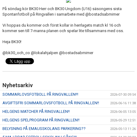
KONTAKT
På söndag kör BK30 Herr och BK30 Ungdom (U16) säsongens sista
Spontanfotboll på Ringvallen i samarbete med @bostadsabmimer
VÅRA LAG/TRÄNARE
Vi hoppas du kommer och först kollar in herrlagets match kl 16 och
kommer sen till 7-manna planen och spelar lite tillsammans med oss.
NY I BK30
Heja BK30!
WIMANS MINNESFOND
@bk30_och_co @lokalahjalpen @bostadsabmimer
DOKUMENT
Nyhetsarkiv
SOMMARLOVSFOTBOLL PÅ RINGVALLEN!!!
2026-07-30 09:54
AVGIFTSFRI SOMMARLOVSFOTBOLL PÅ RINGVALLEN!!
2026-06-16 11:38
HELGENS MATCHER PÅ RINGVALLEN!!
2026-06-05 13:05
HELGENS SPELPROGRAM PÅ RINGVALLEN!!
2026-05-29 12:51
BELYSNING PÅ EMAUSSKOLANS PARKERING??
2026-05-13 11:26