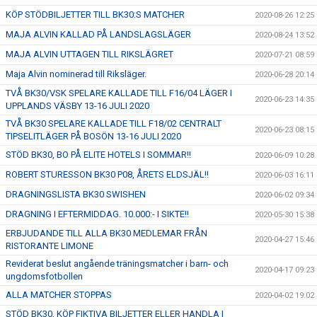
KÖP STÖDBILJETTER TILL BK30:S MATCHER
2020-08-26 12:25
MAJA ALVIN KALLAD PÅ LANDSLAGSLÄGER
2020-08-24 13:52
MAJA ALVIN UTTAGEN TILL RIKSLÄGRET
2020-07-21 08:59
Maja Alvin nominerad till Riksläger.
2020-06-28 20:14
TVÅ BK30/VSK SPELARE KALLADE TILL F16/04 LÄGER I
2020-06-23 14:35
UPPLANDS VÄSBY 13-16 JULI 2020
TVÅ BK30 SPELARE KALLADE TILL F18/02 CENTRALT
2020-06-23 08:15
TIPSELITLÄGER PÅ BOSÖN 13-16 JULI 2020
STÖD BK30, BO PÅ ELITE HOTELS I SOMMAR!!
2020-06-09 10:28
ROBERT STURESSON BK30 P08, ÅRETS ELDSJÄL!!
2020-06-03 16:11
DRAGNINGSLISTA BK30 SWISHEN
2020-06-02 09:34
DRAGNING I EFTERMIDDAG. 10.000:- I SIKTE!!
2020-05-30 15:38
ERBJUDANDE TILL ALLA BK30 MEDLEMAR FRÅN
2020-04-27 15:46
RISTORANTE LIMONE
Reviderat beslut angående träningsmatcher i barn- och
2020-04-17 09:23
ungdomsfotbollen
ALLA MATCHER STOPPAS
2020-04-02 19:02
STÖD BK30, KÖP FIKTIVA BILJETTER ELLER HANDLA I