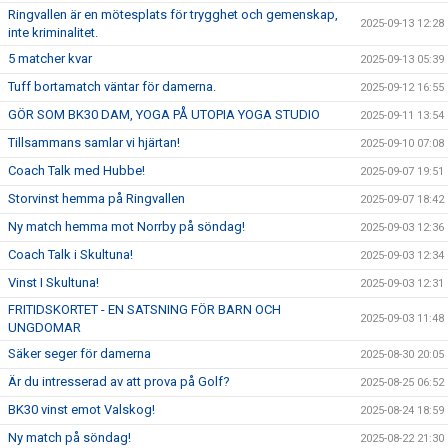
Ringvallen är en mötesplats för trygghet och gemenskap,
2025-09-13 12:28
inte kriminalitet.
5 matcher kvar
2025-09-13 05:39
Tuff bortamatch väntar för damerna.
2025-09-12 16:55
GÖR SOM BK30 DAM, YOGA PÅ UTOPIA YOGA STUDIO
2025-09-11 13:54
Tillsammans samlar vi hjärtan!
2025-09-10 07:08
Coach Talk med Hubbe!
2025-09-07 19:51
Storvinst hemma på Ringvallen
2025-09-07 18:42
Ny match hemma mot Norrby på söndag!
2025-09-03 12:36
Coach Talk i Skultuna!
2025-09-03 12:34
Vinst I Skultuna!
2025-09-03 12:31
FRITIDSKORTET - EN SATSNING FÖR BARN OCH
2025-09-03 11:48
UNGDOMAR
Säker seger för damerna
2025-08-30 20:05
Är du intresserad av att prova på Golf?
2025-08-25 06:52
BK30 vinst emot Valskog!
2025-08-24 18:59
Ny match på söndag!
2025-08-22 21:30