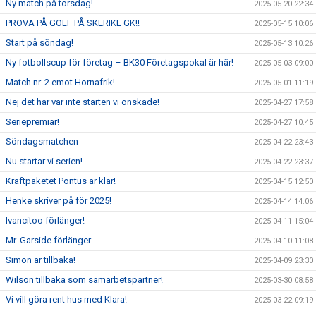
Ny match på torsdag!
2025-05-20 22:34
PROVA PÅ GOLF PÅ SKERIKE GK!!
2025-05-15 10:06
Start på söndag!
2025-05-13 10:26
Ny fotbollscup för företag – BK30 Företagspokal är här!
2025-05-03 09:00
Match nr. 2 emot Hornafrik!
2025-05-01 11:19
Nej det här var inte starten vi önskade!
2025-04-27 17:58
Seriepremiär!
2025-04-27 10:45
Söndagsmatchen
2025-04-22 23:43
Nu startar vi serien!
2025-04-22 23:37
Kraftpaketet Pontus är klar!
2025-04-15 12:50
Henke skriver på för 2025!
2025-04-14 14:06
Ivancitoo förlänger!
2025-04-11 15:04
Mr. Garside förlänger...
2025-04-10 11:08
Simon är tillbaka!
2025-04-09 23:30
Wilson tillbaka som samarbetspartner!
2025-03-30 08:58
Vi vill göra rent hus med Klara!
2025-03-22 09:19