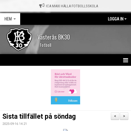
ICA MAXI HÄLLA FOTBOLLSSKOLA
HEM
LOGGA IN
Västerås BK30
Fotboll
HEM
NYHETER
KALENDER
MATCHER
Sista tillfället på söndag
<
>
OM KLUBBEN
2025-09-16 14:21