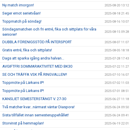
Ny match imorgon!
2025-08-20 13:12
Seger emot serietvåan!
2025-08-18 21:45
Toppmatch på söndag!
2025-08-16 10:07
Söndagsmatchen och fri entré, fika och sittplats för våra
2025-08-15 09:28
seniorer!
DUBBLA FÖRENIGSSTÖD PÅ INTERSPORT
2025-08-07 11:07
Gratis entré, fika och sittplats!
2025-08-05 18:18
Dags att sparka igång andra halvan...
2025-07-28 17:43
AVGIFTFRI SOMMARAKTIVITET MED BK30
2025-07-22 11:27
SE OCH TRÄFFA VSK PÅ RINGVALLEN!!
2025-07-10 16:07
Toppmöte på Lärkans IP!
2025-07-02 11:03
Toppmöte på Lärkans IP!
2025-07-01 08:51
KANSLIET SEMESTERSTÄNGT V. 27-30
2025-06-27 11:18
Två matcher kvar...närmast väntar Diaspora!
2025-06-24 09:50
Sista tillfället innan semesteruppehållet!
2025-06-24 09:41
Storvinst på hemmaplan!
2025-06-19 22:01