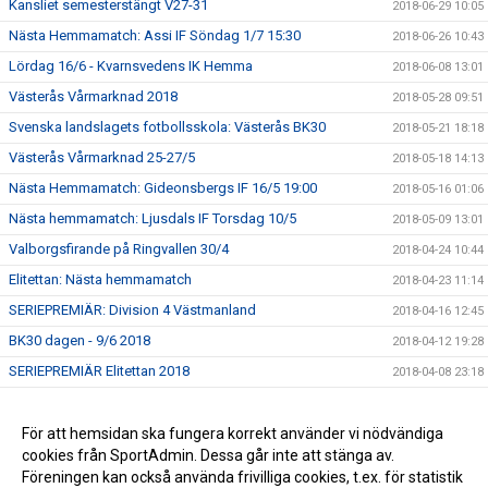
Kansliet semesterstängt V27-31
2018-06-29 10:05
Nästa Hemmamatch: Assi IF Söndag 1/7 15:30
2018-06-26 10:43
Lördag 16/6 - Kvarnsvedens IK Hemma
2018-06-08 13:01
Västerås Vårmarknad 2018
2018-05-28 09:51
Svenska landslagets fotbollsskola: Västerås BK30
2018-05-21 18:18
Västerås Vårmarknad 25-27/5
2018-05-18 14:13
Nästa Hemmamatch: Gideonsbergs IF 16/5 19:00
2018-05-16 01:06
Nästa hemmamatch: Ljusdals IF Torsdag 10/5
2018-05-09 13:01
Valborgsfirande på Ringvallen 30/4
2018-04-24 10:44
Elitettan: Nästa hemmamatch
2018-04-23 11:14
SERIEPREMIÄR: Division 4 Västmanland
2018-04-16 12:45
BK30 dagen - 9/6 2018
2018-04-12 19:28
SERIEPREMIÄR Elitettan 2018
2018-04-08 23:18
Fotbollslekis 2018!
2018-04-08 16:35
Uppstart för Pojkar födda 2011
För att hemsidan ska fungera korrekt använder vi nödvändiga
2018-03-13 09:44
cookies från SportAdmin. Dessa går inte att stänga av.
Julgransförsäljning
2017-12-15 13:38
Föreningen kan också använda frivilliga cookies, t.ex. för statistik