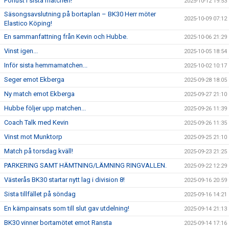
Förlust i sista matchen!
2025-10-12 19:53
Säsongsavslutning på bortaplan – BK30 Herr möter
2025-10-09 07:12
Elastico Köping!
En sammanfattning från Kevin och Hubbe.
2025-10-06 21:29
Vinst igen...
2025-10-05 18:54
Inför sista hemmamatchen...
2025-10-02 10:17
Seger emot Ekberga
2025-09-28 18:05
Ny match emot Ekberga
2025-09-27 21:10
Hubbe följer upp matchen...
2025-09-26 11:39
Coach Talk med Kevin
2025-09-26 11:35
Vinst mot Munktorp
2025-09-25 21:10
Match på torsdag kväll!
2025-09-23 21:25
PARKERING SAMT HÄMTNING/LÄMNING RINGVALLEN.
2025-09-22 12:29
Västerås BK30 startar nytt lag i division 8!
2025-09-16 20:59
Sista tillfället på söndag
2025-09-16 14:21
En kämpainsats som till slut gav utdelning!
2025-09-14 21:13
BK30 vinner bortamötet emot Ransta
2025-09-14 17:16