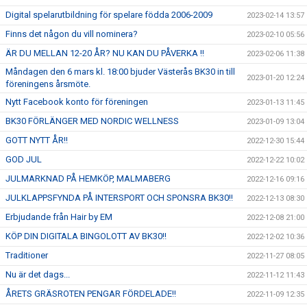
Digital spelarutbildning för spelare födda 2006-2009
2023-02-14 13:57
Finns det någon du vill nominera?
2023-02-10 05:56
ÄR DU MELLAN 12-20 ÅR? NU KAN DU PÅVERKA !!
2023-02-06 11:38
Måndagen den 6 mars kl. 18:00 bjuder Västerås BK30 in till
2023-01-20 12:24
föreningens årsmöte.
Nytt Facebook konto för föreningen
2023-01-13 11:45
BK30 FÖRLÄNGER MED NORDIC WELLNESS
2023-01-09 13:04
GOTT NYTT ÅR!!
2022-12-30 15:44
GOD JUL
2022-12-22 10:02
JULMARKNAD PÅ HEMKÖP, MALMABERG
2022-12-16 09:16
JULKLAPPSFYNDA PÅ INTERSPORT OCH SPONSRA BK30!!
2022-12-13 08:30
Erbjudande från Hair by EM
2022-12-08 21:00
KÖP DIN DIGITALA BINGOLOTT AV BK30!!
2022-12-02 10:36
Traditioner
2022-11-27 08:05
Nu är det dags...
2022-11-12 11:43
ÅRETS GRÄSROTEN PENGAR FÖRDELADE!!
2022-11-09 12:35