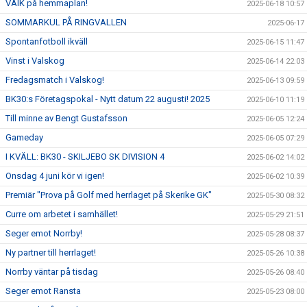
VAIK på hemmaplan!
2025-06-18 10:57
SOMMARKUL PÅ RINGVALLEN
2025-06-17
Spontanfotboll ikväll
2025-06-15 11:47
Vinst i Valskog
2025-06-14 22:03
Fredagsmatch i Valskog!
2025-06-13 09:59
BK30:s Företagspokal - Nytt datum 22 augusti! 2025
2025-06-10 11:19
Till minne av Bengt Gustafsson
2025-06-05 12:24
Gameday
2025-06-05 07:29
I KVÄLL: BK30 - SKILJEBO SK DIVISION 4
2025-06-02 14:02
Onsdag 4 juni kör vi igen!
2025-06-02 10:39
Premiär "Prova på Golf med herrlaget på Skerike GK"
2025-05-30 08:32
Curre om arbetet i samhället!
2025-05-29 21:51
Seger emot Norrby!
2025-05-28 08:37
Ny partner till herrlaget!
2025-05-26 10:38
Norrby väntar på tisdag
2025-05-26 08:40
Seger emot Ransta
2025-05-23 08:00