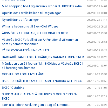
Med shopping hos Hygienteknik stöder du BK30 lite extra...
2022-03-09 14:07
Opehlia och Estelle kallade till Regionlägar
2022-03-08 10:01
Ny ordförande i föreningen
2022-02-22 21:47
Wimans hederspris till Sven-Olof Wiberg
2022-02-22 08:29
ÅRSMÖTE 21 FEBRUARI, KLUBBLOKALEN 18:00
2022-02-17 13:54
Västerås BK30 Fotboll hälsar Ár Functional välkommen
2022-02-10 08:58
som ny samarbetspartner
PÅSKLOVSCAMP PÅ RINGVALLEN
2022-02-09 10:24
BARKARÖ HANDELSTRÄDGÅRD, NY SAMARBETSPARTNER!
2022-02-08 10:29
Måndagen den 21 februari kl. 18:00 bjuder Västerås BK30 in
2022-01-21 13:07
till föreningens årsmöte.
GODJUL OCH GOTT NYTT ÅR!!!
2021-12-22 15:39
BK30 FORTSÄTTER SAMARBETA MED NORDIC WELLNESS
2021-12-16 10:55
BK30 i Östafrika
2021-12-15 11:04
SHOPPA JULKLAPPAR PÅ INTERSPORT OCH SPONSRA
2021-12-07 12:12
BK30
Tack alla ledare! Avslutningsmiddag på Limone...
2021-12-05 16:27