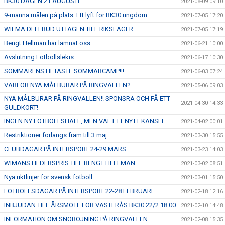
BK30 DAGEN 21 AUGUSTI
2021-08-09 09:10
9-manna målen på plats. Ett lyft för BK30 ungdom
2021-07-05 17:20
WILMA DELERUD UTTAGEN TILL RIKSLÄGER
2021-07-05 17:19
Bengt Hellman har lämnat oss
2021-06-21 10:00
Avslutning Fotbollslekis
2021-06-17 10:30
SOMMARENS HETASTE SOMMARCAMP!!!
2021-06-03 07:24
VARFÖR NYA MÅLBURAR PÅ RINGVALLEN?
2021-05-06 09:03
NYA MÅLBURAR PÅ RINGVALLEN!! SPONSRA OCH FÅ ETT
2021-04-30 14:33
GULDKORT!
INGEN NY FOTBOLLSHALL, MEN VÄL ETT NYTT KANSLI
2021-04-02 00:01
Restriktioner förlängs fram till 3 maj
2021-03-30 15:55
CLUBDAGAR PÅ INTERSPORT 24-29 MARS
2021-03-23 14:03
WIMANS HEDERSPRIS TILL BENGT HELLMAN
2021-03-02 08:51
Nya riktlinjer för svensk fotboll
2021-03-01 15:50
FOTBOLLSDAGAR PÅ INTERSPORT 22-28 FEBRUARI
2021-02-18 12:16
INBJUDAN TILL ÅRSMÖTE FÖR VÄSTERÅS BK30 22/2 18:00
2021-02-10 14:48
INFORMATION OM SNÖRÖJNING PÅ RINGVALLEN
2021-02-08 15:35