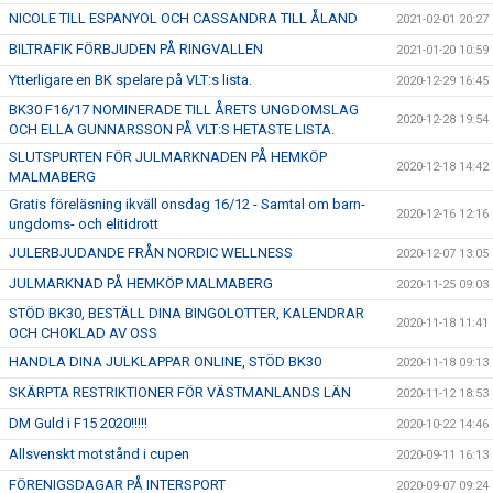
NICOLE TILL ESPANYOL OCH CASSANDRA TILL ÅLAND
2021-02-01 20:27
BILTRAFIK FÖRBJUDEN PÅ RINGVALLEN
2021-01-20 10:59
Ytterligare en BK spelare på VLT:s lista.
2020-12-29 16:45
BK30 F16/17 NOMINERADE TILL ÅRETS UNGDOMSLAG
2020-12-28 19:54
OCH ELLA GUNNARSSON PÅ VLT:S HETASTE LISTA.
SLUTSPURTEN FÖR JULMARKNADEN PÅ HEMKÖP
2020-12-18 14:42
MALMABERG
Gratis föreläsning ikväll onsdag 16/12 - Samtal om barn-
2020-12-16 12:16
ungdoms- och elitidrott
JULERBJUDANDE FRÅN NORDIC WELLNESS
2020-12-07 13:05
JULMARKNAD PÅ HEMKÖP MALMABERG
2020-11-25 09:03
STÖD BK30, BESTÄLL DINA BINGOLOTTER, KALENDRAR
2020-11-18 11:41
OCH CHOKLAD AV OSS
HANDLA DINA JULKLAPPAR ONLINE, STÖD BK30
2020-11-18 09:13
SKÄRPTA RESTRIKTIONER FÖR VÄSTMANLANDS LÄN
2020-11-12 18:53
DM Guld i F15 2020!!!!!
2020-10-22 14:46
Allsvenskt motstånd i cupen
2020-09-11 16:13
FÖRENIGSDAGAR PÅ INTERSPORT
2020-09-07 09:24