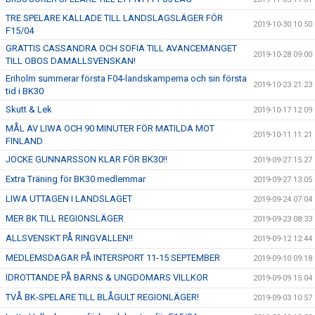
TRE SPELARE KALLADE TILL LANDSLAGSLÄGER FÖR
2019-10-30 10:50
F15/04
GRATTIS CASSANDRA OCH SOFIA TILL AVANCEMANGET
2019-10-28 09:00
TILL OBOS DAMALLSVENSKAN!
Eriholm summerar första F04-landskamperna och sin första
2019-10-23 21:23
tid i BK30
Skutt & Lek
2019-10-17 12:09
MÅL AV LIWA OCH 90 MINUTER FÖR MATILDA MOT
2019-10-11 11:21
FINLAND
JOCKE GUNNARSSON KLAR FÖR BK30!!
2019-09-27 15:27
Extra Träning för BK30 medlemmar
2019-09-27 13:05
LIWA UTTAGEN I LANDSLAGET
2019-09-24 07:04
MER BK TILL REGIONSLÄGER
2019-09-23 08:33
ALLSVENSKT PÅ RINGVALLEN!!
2019-09-12 12:44
MEDLEMSDAGAR PÅ INTERSPORT 11-15 SEPTEMBER
2019-09-10 09:18
IDROTTANDE PÅ BARNS & UNGDOMARS VILLKOR
2019-09-09 15:04
TVÅ BK-SPELARE TILL BLÅGULT REGIONLÄGER!
2019-09-03 10:57