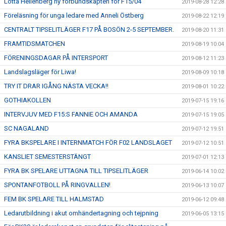
Lotta Hellenberg ny förbundskapten för F15/04
2019-08-28 12:28
Föreläsning för unga ledare med Anneli Östberg
2019-08-22 12:19
CENTRALT TIPSELITLÄGER F17 PÅ BOSÖN 2-5 SEPTEMBER.
2019-08-20 11:31
FRAMTIDSMATCHEN
2019-08-19 10:04
FÖRENINGSDAGAR PÅ INTERSPORT
2019-08-12 11:23
Landslagsläger för Liwa!
2019-08-09 10:18
TRY IT DRAR IGÅNG NÄSTA VECKA!!
2019-08-01 10:22
GOTHIAKOLLEN
2019-07-15 19:16
INTERVJUV MED F15:S FANNIE OCH AMANDA
2019-07-15 19:05
SC NAGALAND
2019-07-12 19:51
FYRA BKSPELARE I INTERNMATCH FÖR F02 LANDSLAGET
2019-07-12 10:51
KANSLIET SEMESTERSTÄNGT
2019-07-01 12:13
FYRA BK SPELARE UTTAGNA TILL TIPSELITLÄGER
2019-06-14 10:02
SPONTANFOTBOLL PÅ RINGVALLEN!
2019-06-13 10:07
FEM BK SPELARE TILL HALMSTAD
2019-06-12 09:48
Ledarutbildning i akut omhändertagning och tejpning
2019-06-05 13:15