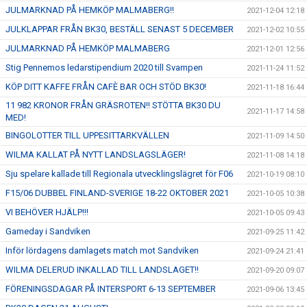
JULMARKNAD PÅ HEMKÖP MALMABERG!!
2021-12-04 12:18
JULKLAPPAR FRÅN BK30, BESTÄLL SENAST 5 DECEMBER
2021-12-02 10:55
JULMARKNAD PÅ HEMKÖP MALMABERG
2021-12-01 12:56
Stig Pennemos ledarstipendium 2020 till Svampen
2021-11-24 11:52
KÖP DITT KAFFE FRÅN CAFÈ BAR OCH STÖD BK30!
2021-11-18 16:44
11 982 KRONOR FRÅN GRÄSROTEN!! STÖTTA BK30 DU
2021-11-17 14:58
MED!
BINGOLOTTER TILL UPPESITTARKVÄLLEN
2021-11-09 14:50
WILMA KALLAT PÅ NYTT LANDSLAGSLÄGER!
2021-11-08 14:18
Sju spelare kallade till Regionala utvecklingslägret för F06
2021-10-19 08:10
F15/06 DUBBEL FINLAND-SVERIGE 18-22 OKTOBER 2021
2021-10-05 10:38
VI BEHÖVER HJÄLP!!!
2021-10-05 09:43
Gameday i Sandviken
2021-09-25 11:42
Inför lördagens damlagets match mot Sandviken
2021-09-24 21:41
WILMA DELERUD INKALLAD TILL LANDSLAGET!!
2021-09-20 09:07
FÖRENINGSDAGAR PÅ INTERSPORT 6-13 SEPTEMBER
2021-09-06 13:45