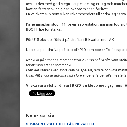
avslutades med godisregn. I cupen deltog 80 lag och matchern
haft en fantastisk helg och skapat minnen för livet.
En välskött cup som vi kan rekommendera till andra lag näst
På hemmaplan stod F11 för en fin prestation, när man tog sig ti
BOO FF lite för starka.
För U15 blev det förlust på straffar i B-kvarten mot VIK.
Nästa lag att dra iväg på cup blir P10 som spelar Eskilscupen 
När vi är på cuper så representerar vi BK30 och vi ska vara stolt
för att visa att här kommer vi.
Men det ställer även stora krav på spelare, ledare och inte minst f
killar. Allt vi gör är automatiskt i föreningens färger, alla måste ta 
Vi ska vara stolta för vårt BK30, en klubb med grymma för
Nyhetsarkiv
SOMMARLOVSFOTBOLL PÅ RINGVALLEN!!!