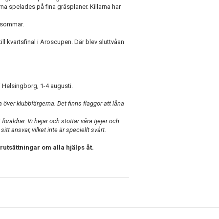
a spelades på fina gräsplaner. Killarna har
a sommar.
ll kvartsfinal i Aroscupen. Där blev sluttvåan
i Helsingborg, 1-4 augusti.
a över klubbfärgerna. Det finns flaggor att låna
öräldrar. Vi hejar och stöttar våra tjejer och
sitt ansvar, vilket inte är speciellt svårt.
utsättningar om alla hjälps åt.