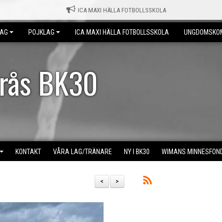
ICA MAXI HÄLLA FOTBOLLSSKOLA
LAG
POJKLAG
ICA MAXI HÄLLA FOTBOLLSSKOLA
UNGDOMSKO
erås BK30
KONTAKT
VÅRA LAG/TRÄNARE
NY I BK30
WIMANS MINNESFON
<
>