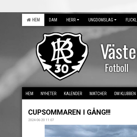
HEM
DAM
HERR
UNGDOMSLAG
FLICK
Väst
Fotboll
HEM
NYHETER
KALENDER
MATCHER
OM KLUBBEN
CUPSOMMAREN I GÅNG!!!
2024-06-20 11:07