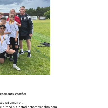
Pepes cup i Vansbro
cup på annan ort.
ig helg, med bla. parad genom Vansbro som