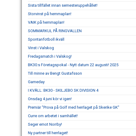
Sista tillfället innan semesteruppehållet!
Storvinst på hemmaplan!
VAIK på hemmaplan!
SOMMARKUL PÅ RINGVALLEN
Spontanfotboll ikväll
Vinst i Valskog
Fredagsmatch i Valskog!
BK30:s Företagspokal - Nytt datum 22 augusti! 2025
Till minne av Bengt Gustafsson
Gameday
I KVÄLL: BK30 - SKILJEBO SK DIVISION 4
Onsdag 4 juni kör vi igen!
Premiär "Prova på Golf med herrlaget på Skerike GK"
Curre om arbetet i samhället!
Seger emot Norrby!
Ny partner till herrlaget!