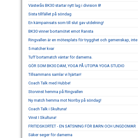
Västerås BK30 startar nytt lag i division 8!
Sista tillfället på söndag
En kämpainsats som till slut gav utdelning!
BK30 vinner bortamötet emot Ransta
Ringvallen är en mötesplats för trygghet och gemenskap, inte k
5 matcher kvar
Tuff bortamatch väntar för damerna.
GÖR SOM BK30 DAM, YOGA PÅ UTOPIA YOGA STUDIO
Tillsammans samlar vi hjärtan!
Coach Talk med Hubbe!
Storvinst hemma på Ringvallen
Ny match hemma mot Norrby på söndag!
Coach Talk i Skultuna!
Vinst I Skultuna!
FRITIDSKORTET - EN SATSNING FÖR BARN OCH UNGDOMAR
Säker seger för damerna