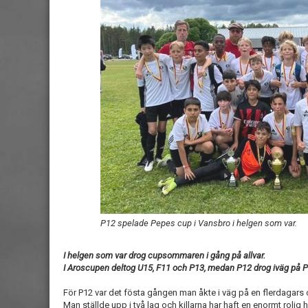
P12 spelade Pepes cup i Vansbro i helgen som var.
I helgen som var drog cupsommaren i gång på allvar.
I Aroscupen deltog U15, F11 och P13, medan P12 drog iväg på 
För P12 var det fösta gången man åkte i väg på en flerdagars 
Man ställde upp i två lag och killarna har haft en enormt rol