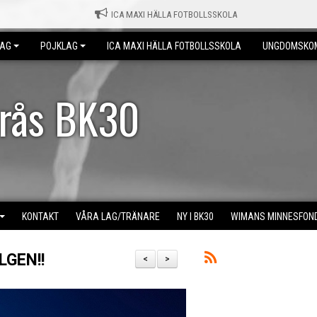
ICA MAXI HÄLLA FOTBOLLSSKOLA
LAG
POJKLAG
ICA MAXI HÄLLA FOTBOLLSSKOLA
UNGDOMSKO
erås BK30
KONTAKT
VÅRA LAG/TRÄNARE
NY I BK30
WIMANS MINNESFON
LGEN!!
<
>