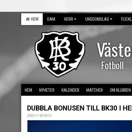
HEM
DAM
HERR
UNGDOMSLAG
FLICK
Väst
Fotboll
HEM
NYHETER
KALENDER
MATCHER
OM KLUBBEN
DUBBLA BONUSEN TILL BK30 I HE
2023-11-30 09:51