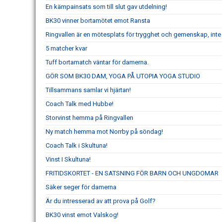
En kämpainsats som till slut gav utdelning!
BK30 vinner bortamötet emot Ransta
Ringvallen är en mötesplats för trygghet och gemenskap, inte k
5 matcher kvar
Tuff bortamatch väntar för damerna.
GÖR SOM BK30 DAM, YOGA PÅ UTOPIA YOGA STUDIO
Tillsammans samlar vi hjärtan!
Coach Talk med Hubbe!
Storvinst hemma på Ringvallen
Ny match hemma mot Norrby på söndag!
Coach Talk i Skultuna!
Vinst I Skultuna!
FRITIDSKORTET - EN SATSNING FÖR BARN OCH UNGDOMAR
Säker seger för damerna
Är du intresserad av att prova på Golf?
BK30 vinst emot Valskog!