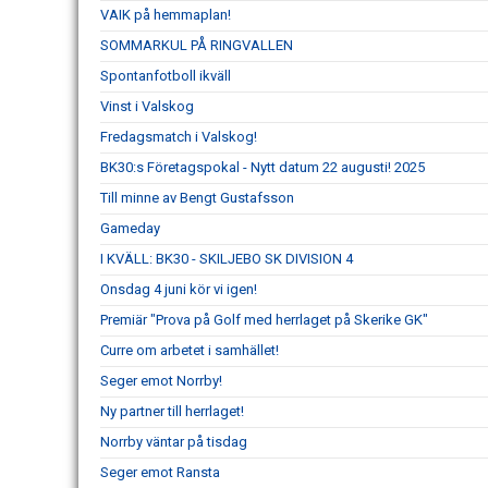
VAIK på hemmaplan!
SOMMARKUL PÅ RINGVALLEN
Spontanfotboll ikväll
Vinst i Valskog
Fredagsmatch i Valskog!
BK30:s Företagspokal - Nytt datum 22 augusti! 2025
Till minne av Bengt Gustafsson
Gameday
I KVÄLL: BK30 - SKILJEBO SK DIVISION 4
Onsdag 4 juni kör vi igen!
Premiär "Prova på Golf med herrlaget på Skerike GK"
Curre om arbetet i samhället!
Seger emot Norrby!
Ny partner till herrlaget!
Norrby väntar på tisdag
Seger emot Ransta