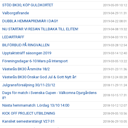
STÖD BK30, KÖP GULDKORTET
2019-05-09 10:12
Valborgsfirande
2019-04-29 11:31
DUBBLA HEMMAPREMIÄR I DAG!!
2019-04-22 08:01
NU STARTAR VI RESAN TILLBAKA TILL ELITEN!
2019-04-08 19:32
LEDARTRÄFF
2019-04-03 19:15
BILFÖRBUD PÅ RINGVALLEN
2019-03-28 12:54
Upptaktsträff säsongen 2019
2019-03-14 12:40
Föreningsdagar 6-10 Mars på Intersport
2019-03-05 13:22
Västerås BK30 Årsmöte 18/2
2019-01-23 11:36
Västerås BK30 Önskar God Jul & Gott Nytt år!
2018-12-24 00:28
Julgransförsäljning 30/11-23/12
2018-11-29 11:24
Dags för match i Svenska Cupen - Välkomna Djurgårdens
2018-10-15 17:31
IF!
Nästa hemmamatch: Lördag 13/10 14:00
2018-10-12 12:07
KICK OFF PROJECT UTBILDNING
2018-09-05 10:56
Kansliet semesterstängt V27-31
2018-06-29 10:05