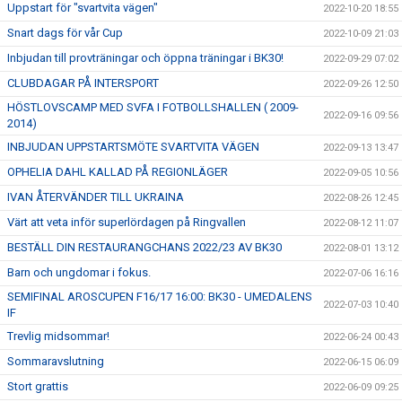
Uppstart för "svartvita vägen"
2022-10-20 18:55
Snart dags för vår Cup
2022-10-09 21:03
Inbjudan till provträningar och öppna träningar i BK30!
2022-09-29 07:02
CLUBDAGAR PÅ INTERSPORT
2022-09-26 12:50
HÖSTLOVSCAMP MED SVFA I FOTBOLLSHALLEN ( 2009-
2022-09-16 09:56
2014)
INBJUDAN UPPSTARTSMÖTE SVARTVITA VÄGEN
2022-09-13 13:47
OPHELIA DAHL KALLAD PÅ REGIONLÄGER
2022-09-05 10:56
IVAN ÅTERVÄNDER TILL UKRAINA
2022-08-26 12:45
Värt att veta inför superlördagen på Ringvallen
2022-08-12 11:07
BESTÄLL DIN RESTAURANGCHANS 2022/23 AV BK30
2022-08-01 13:12
Barn och ungdomar i fokus.
2022-07-06 16:16
SEMIFINAL AROSCUPEN F16/17 16:00: BK30 - UMEDALENS
2022-07-03 10:40
IF
Trevlig midsommar!
2022-06-24 00:43
Sommaravslutning
2022-06-15 06:09
Stort grattis
2022-06-09 09:25