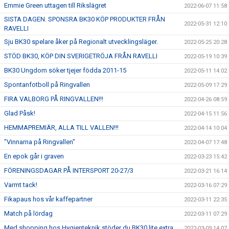
Emmie Green uttagen till Rikslägret
2022-06-07 11:58
SISTA DAGEN. SPONSRA BK30 KÖP PRODUKTER FRÅN
2022-05-31 12:10
RAVELLI
Sju BK30 spelare åker på Regionalt utvecklingsläger.
2022-05-25 20:28
STÖD BK30, KÖP DIN SVERIGETRÖJA FRÅN RAVELLI
2022-05-19 10:39
BK30 Ungdom söker tjejer födda 2011-15
2022-05-11 14:02
Spontanfotboll på Ringvallen
2022-05-09 17:29
FIRA VALBORG PÅ RINGVALLEN!!!
2022-04-26 08:59
Glad Påsk!
2022-04-15 11:56
HEMMAPREMIÄR, ALLA TILL VALLEN!!!
2022-04-14 10:04
"Vinnarna på Ringvallen"
2022-04-07 17:48
En epok går i graven
2022-03-23 15:42
FÖRENINGSDAGAR PÅ INTERSPORT 20-27/3
2022-03-21 16:14
Varmt tack!
2022-03-16 07:29
Fikapaus hos vår kaffepartner
2022-03-11 22:35
Match på lördag
2022-03-11 07:29
Med shopping hos Hygienteknik stöder du BK30 lite extra...
2022-03-09 14:07