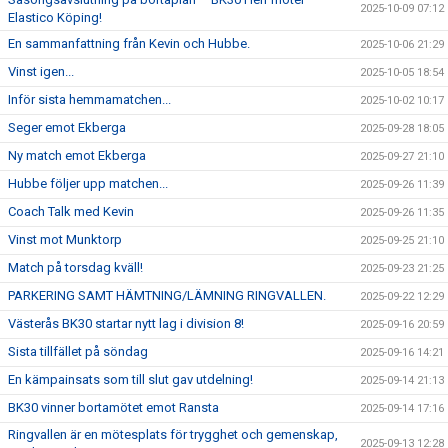
2025-10-09 07:12
Elastico Köping!
En sammanfattning från Kevin och Hubbe.
2025-10-06 21:29
Vinst igen...
2025-10-05 18:54
Inför sista hemmamatchen...
2025-10-02 10:17
Seger emot Ekberga
2025-09-28 18:05
Ny match emot Ekberga
2025-09-27 21:10
Hubbe följer upp matchen...
2025-09-26 11:39
Coach Talk med Kevin
2025-09-26 11:35
Vinst mot Munktorp
2025-09-25 21:10
Match på torsdag kväll!
2025-09-23 21:25
PARKERING SAMT HÄMTNING/LÄMNING RINGVALLEN.
2025-09-22 12:29
Västerås BK30 startar nytt lag i division 8!
2025-09-16 20:59
Sista tillfället på söndag
2025-09-16 14:21
En kämpainsats som till slut gav utdelning!
2025-09-14 21:13
BK30 vinner bortamötet emot Ransta
2025-09-14 17:16
Ringvallen är en mötesplats för trygghet och gemenskap,
2025-09-13 12:28