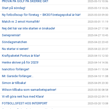
PROVA PÅ GOLF PÅ SKERIKE GK!!
2025-05-15 10:06
Start på söndag!
2025-05-13 10:26
Ny fotbollscup för företag – BK30 Företagspokal är här!
2025-05-03 09:00
Match nr. 2 emot Hornafrik!
2025-05-01 11:19
Nej det här var inte starten vi önskade!
2025-04-27 17:58
Seriepremiär!
2025-04-27 10:45
Söndagsmatchen
2025-04-22 23:43
Nu startar vi serien!
2025-04-22 23:37
Kraftpaketet Pontus är klar!
2025-04-15 12:50
Henke skriver på för 2025!
2025-04-14 14:06
Ivancitoo förlänger!
2025-04-11 15:04
Mr. Garside förlänger...
2025-04-10 11:08
Simon är tillbaka!
2025-04-09 23:30
Wilson tillbaka som samarbetspartner!
2025-03-30 08:58
Vi vill göra rent hus med Klara!
2025-03-22 09:19
FOTBOLLSFEST HOS INTERPORT
2025-03-20 13:08