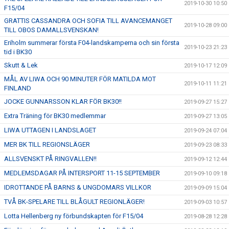
2019-10-30 10:50
F15/04
GRATTIS CASSANDRA OCH SOFIA TILL AVANCEMANGET
2019-10-28 09:00
TILL OBOS DAMALLSVENSKAN!
Eriholm summerar första F04-landskamperna och sin första
2019-10-23 21:23
tid i BK30
Skutt & Lek
2019-10-17 12:09
MÅL AV LIWA OCH 90 MINUTER FÖR MATILDA MOT
2019-10-11 11:21
FINLAND
JOCKE GUNNARSSON KLAR FÖR BK30!!
2019-09-27 15:27
Extra Träning för BK30 medlemmar
2019-09-27 13:05
LIWA UTTAGEN I LANDSLAGET
2019-09-24 07:04
MER BK TILL REGIONSLÄGER
2019-09-23 08:33
ALLSVENSKT PÅ RINGVALLEN!!
2019-09-12 12:44
MEDLEMSDAGAR PÅ INTERSPORT 11-15 SEPTEMBER
2019-09-10 09:18
IDROTTANDE PÅ BARNS & UNGDOMARS VILLKOR
2019-09-09 15:04
TVÅ BK-SPELARE TILL BLÅGULT REGIONLÄGER!
2019-09-03 10:57
Lotta Hellenberg ny förbundskapten för F15/04
2019-08-28 12:28