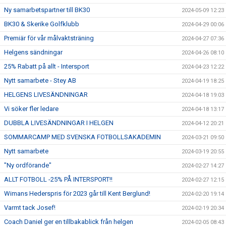
Ny samarbetspartner till BK30
2024-05-09 12:23
BK30 & Skerike Golfklubb
2024-04-29 00:06
Premiär för vår målvaktsträning
2024-04-27 07:36
Helgens sändningar
2024-04-26 08:10
25% Rabatt på allt - Intersport
2024-04-23 12:22
Nytt samarbete - Stey AB
2024-04-19 18:25
HELGENS LIVESÄNDNINGAR
2024-04-18 19:03
Vi söker fler ledare
2024-04-18 13:17
DUBBLA LIVESÄNDNINGAR I HELGEN
2024-04-12 20:21
SOMMARCAMP MED SVENSKA FOTBOLLSAKADEMIN
2024-03-21 09:50
Nytt samarbete
2024-03-19 20:55
"Ny ordförande"
2024-02-27 14:27
ALLT FOTBOLL -25% PÅ INTERSPORT!!
2024-02-27 12:15
Wimans Hederspris för 2023 går till Kent Berglund!
2024-02-20 19:14
Varmt tack Josef!
2024-02-19 20:34
Coach Daniel ger en tillbakablick från helgen
2024-02-05 08:43