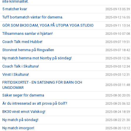
inte kriminalitet.
5 matcher kvar
2025-09-13 05:39
Tuff bortamatch väntar för damerna.
2025-09-12 16:55
GÖR SOM BK30 DAM, YOGA PÅ UTOPIA YOGA STUDIO
2025-09-11 13:54
Tillsammans samlar vi hjärtan!
2025-09-10 07:08
Coach Talk med Hubbe!
2025-09-07 19:51
Storvinst hemma på Ringvallen
2025-09-07 18:42
Ny match hemma mot Norrby på söndag!
2025-09-03 12:36
Coach Talk i Skultuna!
2025-09-03 12:34
Vinst I Skultuna!
2025-09-03 12:31
FRITIDSKORTET - EN SATSNING FÖR BARN OCH
2025-09-03 11:48
UNGDOMAR
Säker seger för damerna
2025-08-30 20:05
Är du intresserad av att prova på Golf?
2025-08-25 06:52
BK30 vinst emot Valskog!
2025-08-24 18:59
Ny match på söndag!
2025-08-22 21:30
Ny match imorgon!
2025-08-20 13:12