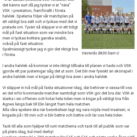
KONTAKT
det känns surt då jag tycker vi är ”nära”
VSK i prestation, framförallt i första
halvlek. Spelarna följer vår matchplan på
VÅRA LAG/TRÄNARE
ett väldigt bra sätt och vi lyckas med det vi
pratade om. Tyvärr så släpper vi in ett tidigt
NY I BK30
mål på fast situation som var mindre bra
men vi lyckas kvittera ganska snabb,
också på fast situation.
WIMANS MINNESFOND
Spelmässigt tycker jag vi gör det riktigt bra
Västerås Bk30 Dam U
i första.
DOKUMENT
I andra halvlek så kommer vi inte riktigt tillbaka till planen vi hade och VSK
gjorde ett par justeringar såg det ut som. Det blir mer fysiskt än skönspel i
andra halvlek men vi krigar på riktigt bra även i andra halvlek.
Vi släpper in två mål på fasta situationer idag, där behöver vi vässa till oss
en del inför kommande matcher samtidigt som VSK gör det bra där. VSK är
starka i sin offensiv och hotar hela tiden men vi krigar på väldigt bra från
Agnes längs bak till Elin längst fram hela matchen.
Alla våra spelare ska när besvikelsen lagt sig vara nöjda med insatsen, vi
krigade på i 93 min och vi blir bättre och bättre och lär oss hela tiden.
Tack till alla som hjälper till runt matcherna och tack till all publik som var
på plats idag, kul med derby!