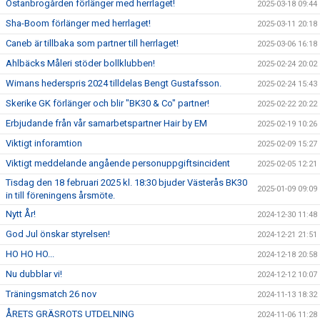
Östanbrogården förlänger med herrlaget!
2025-03-18 09:44
Sha-Boom förlänger med herrlaget!
2025-03-11 20:18
Caneb är tillbaka som partner till herrlaget!
2025-03-06 16:18
Ahlbäcks Måleri stöder bollklubben!
2025-02-24 20:02
Wimans hederspris 2024 tilldelas Bengt Gustafsson.
2025-02-24 15:43
Skerike GK förlänger och blir "BK30 & Co" partner!
2025-02-22 20:22
Erbjudande från vår samarbetspartner Hair by EM
2025-02-19 10:26
Viktigt inforamtion
2025-02-09 15:27
Viktigt meddelande angående personuppgiftsincident
2025-02-05 12:21
Tisdag den 18 februari 2025 kl. 18:30 bjuder Västerås BK30
2025-01-09 09:09
in till föreningens årsmöte.
Nytt År!
2024-12-30 11:48
God Jul önskar styrelsen!
2024-12-21 21:51
HO HO HO...
2024-12-18 20:58
Nu dubblar vi!
2024-12-12 10:07
Träningsmatch 26 nov
2024-11-13 18:32
ÅRETS GRÄSROTS UTDELNING
2024-11-06 11:28