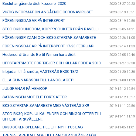
Beslut angående distriktsserier 2020
2020-03-27 09:23
VIKTIG INFORMATION ANGÅENDE CORONAVIRUSET
2020-03-19 10:51
FÖRENINGSDAGAR PÅ INTERSPORT
2020-03-19 10:50
STÖD BK30 UNGDOM, KÖP PRODUKTER FRÅN RAVELLI
2020-03-05 14:21
FÖRENINGSPIZZAN OCH BK30 STARTAR SAMARBETE
2020-02-26 11:05
FÖRENINGSDAGAR PÅ INTERSPORT 17-23 FEBRUARI
2020-02-14 11:33
Hedersordförande Bertil Wiman har avlidit
2020-02-05 19:46
UPPSTARTSMÖTE FÖR TJEJER OCH KILLAR FÖDDA 2013
2020-01-27 09:38
Inbjudan till årsmöte, VÄSTERÅS BK30 18/2
2020-01-20 10:30
ELLA GUNNARSSON TILL LANDSLAGET!!
2020-01-08 11:29
JULGRANAR PÅ HEMKÖP
2019-12-12 12:54
SATSNINGEN MOT ELIT FORTSÄTTER
2019-11-12 10:17
BK30 STARTAR SAMARBETE MED VÄSTERÅS SK!!
2019-11-11 22:56
STÖD BK30, KÖP JULKALENDER OCH BINGOLOTTER TILL
2019-11-11 11:19
UPPESITTARKVÄLLEN!!
BK30 SÖKER SPELARE TILL ETT NYTT P05 LAG
2019-11-05 11:01
TRE SPELARE KALLADE TILL LANDSLAGSLÄGER FÖR