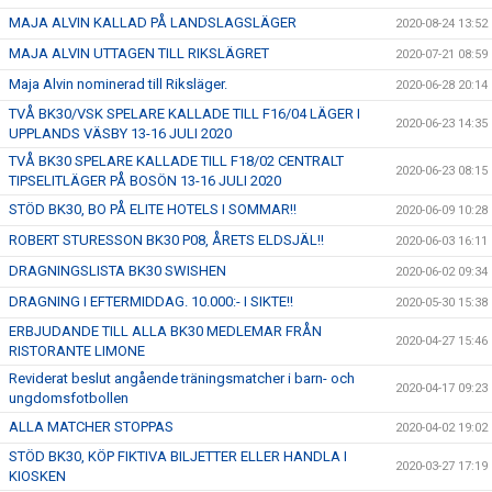
MAJA ALVIN KALLAD PÅ LANDSLAGSLÄGER
2020-08-24 13:52
MAJA ALVIN UTTAGEN TILL RIKSLÄGRET
2020-07-21 08:59
Maja Alvin nominerad till Riksläger.
2020-06-28 20:14
TVÅ BK30/VSK SPELARE KALLADE TILL F16/04 LÄGER I
2020-06-23 14:35
UPPLANDS VÄSBY 13-16 JULI 2020
TVÅ BK30 SPELARE KALLADE TILL F18/02 CENTRALT
2020-06-23 08:15
TIPSELITLÄGER PÅ BOSÖN 13-16 JULI 2020
STÖD BK30, BO PÅ ELITE HOTELS I SOMMAR!!
2020-06-09 10:28
ROBERT STURESSON BK30 P08, ÅRETS ELDSJÄL!!
2020-06-03 16:11
DRAGNINGSLISTA BK30 SWISHEN
2020-06-02 09:34
DRAGNING I EFTERMIDDAG. 10.000:- I SIKTE!!
2020-05-30 15:38
ERBJUDANDE TILL ALLA BK30 MEDLEMAR FRÅN
2020-04-27 15:46
RISTORANTE LIMONE
Reviderat beslut angående träningsmatcher i barn- och
2020-04-17 09:23
ungdomsfotbollen
ALLA MATCHER STOPPAS
2020-04-02 19:02
STÖD BK30, KÖP FIKTIVA BILJETTER ELLER HANDLA I
2020-03-27 17:19
KIOSKEN