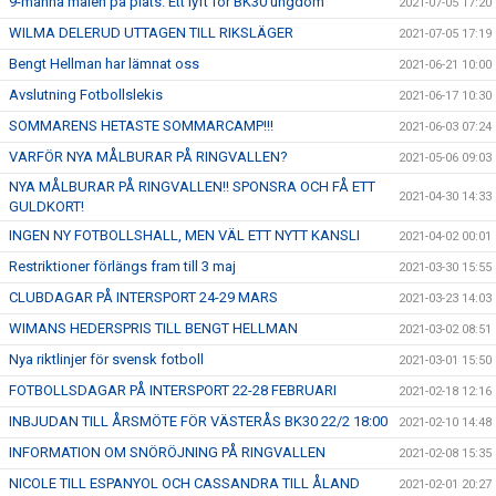
9-manna målen på plats. Ett lyft för BK30 ungdom
2021-07-05 17:20
WILMA DELERUD UTTAGEN TILL RIKSLÄGER
2021-07-05 17:19
Bengt Hellman har lämnat oss
2021-06-21 10:00
Avslutning Fotbollslekis
2021-06-17 10:30
SOMMARENS HETASTE SOMMARCAMP!!!
2021-06-03 07:24
VARFÖR NYA MÅLBURAR PÅ RINGVALLEN?
2021-05-06 09:03
NYA MÅLBURAR PÅ RINGVALLEN!! SPONSRA OCH FÅ ETT
2021-04-30 14:33
GULDKORT!
INGEN NY FOTBOLLSHALL, MEN VÄL ETT NYTT KANSLI
2021-04-02 00:01
Restriktioner förlängs fram till 3 maj
2021-03-30 15:55
CLUBDAGAR PÅ INTERSPORT 24-29 MARS
2021-03-23 14:03
WIMANS HEDERSPRIS TILL BENGT HELLMAN
2021-03-02 08:51
Nya riktlinjer för svensk fotboll
2021-03-01 15:50
FOTBOLLSDAGAR PÅ INTERSPORT 22-28 FEBRUARI
2021-02-18 12:16
INBJUDAN TILL ÅRSMÖTE FÖR VÄSTERÅS BK30 22/2 18:00
2021-02-10 14:48
INFORMATION OM SNÖRÖJNING PÅ RINGVALLEN
2021-02-08 15:35
NICOLE TILL ESPANYOL OCH CASSANDRA TILL ÅLAND
2021-02-01 20:27