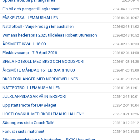
Spontanfotboll på Ringvallen
2026-04-14
Fin bil och pengar till lagkassan!
2026-04-13 21:29
PÅSKFUTSAL I EMAUSHALLEN
2026-04-04 10:07
Nattfotboll - Varje Fredag i Emaushallen
2026-02-18 11:02
Wimans hederspris 2025 tilldeleas Robert Sturesson
2026-02-18 10:52
ÅRSMÖTE IKVÄLL 18:00
2026-02-16 10:33
Påsklovscamp - 7-9 April 2026
2026-02-04 14:50
SPELA FOTBOLL MED BK30 OCH GOODSPORT
2026-01-28 14:38
ÅRSMÖTE MÅNDAG 16 FEBRUARI 18:00
2026-01-20 13:00
BK30 FÖRLÄNGER MED NORDICWELLNES
2026-01-20 12:53
NATTFOTBOLL I EMAUSHALLEN
2026-01-08 11:01
JULKLAPPSDAGAR PÅ INTERSPORT
2025-12-15 10:01
Uppstartsmöte för Div 8-laget
2025-12-04 10:04
HÖSTLOVSKUL MED BK30 I EMAUSHALLEN!!!
2025-10-21 13:26
Säsongens sista Coach Talk!
2025-10-12 22:12
Förlust i sista matchen!
2025-10-12 19:53
Säsongsavslutning på bortaplan – BK30 Herr möter