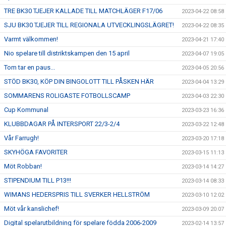
TRE BK30 TJEJER KALLADE TILL MATCHLÄGER F17/06
2023-04-22 08:58
SJU BK30 TJEJER TILL REGIONALA UTVECKLINGSLÄGRET!
2023-04-22 08:35
Varmt välkommen!
2023-04-21 17:40
Nio spelare till distriktskampen den 15 april
2023-04-07 19:05
Tom tar en paus...
2023-04-05 20:56
STÖD BK30, KÖP DIN BINGOLOTT TILL PÅSKEN HÄR
2023-04-04 13:29
SOMMARENS ROLIGASTE FOTBOLLSCAMP
2023-04-03 22:30
Cup Kommunal
2023-03-23 16:36
KLUBBDAGAR PÅ INTERSPORT 22/3-2/4
2023-03-22 12:48
Vår Farrugh!
2023-03-20 17:18
SKYHÖGA FAVORITER
2023-03-15 11:13
Möt Robban!
2023-03-14 14:27
STIPENDIUM TILL P13!!!
2023-03-14 08:33
WIMANS HEDERSPRIS TILL SVERKER HELLSTRÖM
2023-03-10 12:02
Möt vår kanslichef!
2023-03-09 20:07
Digital spelarutbildning för spelare födda 2006-2009
2023-02-14 13:57