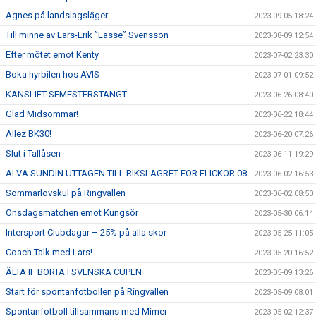
Agnes på landslagsläger
2023-09-05 18:24
Till minne av Lars-Erik ”Lasse” Svensson
2023-08-09 12:54
Efter mötet emot Kenty
2023-07-02 23:30
Boka hyrbilen hos AVIS
2023-07-01 09:52
KANSLIET SEMESTERSTÄNGT
2023-06-26 08:40
Glad Midsommar!
2023-06-22 18:44
Allez BK30!
2023-06-20 07:26
Slut i Tallåsen
2023-06-11 19:29
ALVA SUNDIN UTTAGEN TILL RIKSLÄGRET FÖR FLICKOR 08
2023-06-02 16:53
Sommarlovskul på Ringvallen
2023-06-02 08:50
Onsdagsmatchen emot Kungsör
2023-05-30 06:14
Intersport Clubdagar – 25% på alla skor
2023-05-25 11:05
Coach Talk med Lars!
2023-05-20 16:52
ÄLTA IF BORTA I SVENSKA CUPEN
2023-05-09 13:26
Start för spontanfotbollen på Ringvallen
2023-05-09 08:01
Spontanfotboll tillsammans med Mimer
2023-05-02 12:37