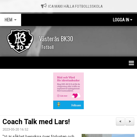
ICA MAXI HÄLLA FOTBOLLSSKOLA
HEM
LOGGA IN
Västerås BK30
Fotboll
HEM
NYHETER
KALENDER
MATCHER
Coach Talk med Lars!
<
>
OM KLUBBEN
2023-05-20 16:52
"Vi är såklart besvikna över förlusten och