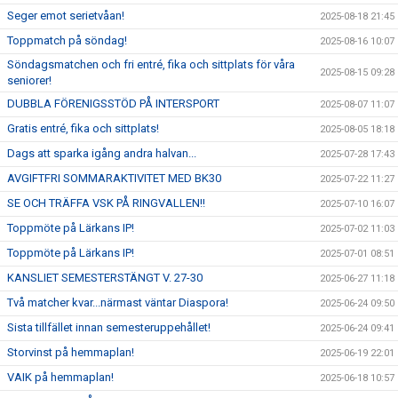
Seger emot serietvåan!
2025-08-18 21:45
Toppmatch på söndag!
2025-08-16 10:07
Söndagsmatchen och fri entré, fika och sittplats för våra
2025-08-15 09:28
seniorer!
DUBBLA FÖRENIGSSTÖD PÅ INTERSPORT
2025-08-07 11:07
Gratis entré, fika och sittplats!
2025-08-05 18:18
Dags att sparka igång andra halvan...
2025-07-28 17:43
AVGIFTFRI SOMMARAKTIVITET MED BK30
2025-07-22 11:27
SE OCH TRÄFFA VSK PÅ RINGVALLEN!!
2025-07-10 16:07
Toppmöte på Lärkans IP!
2025-07-02 11:03
Toppmöte på Lärkans IP!
2025-07-01 08:51
KANSLIET SEMESTERSTÄNGT V. 27-30
2025-06-27 11:18
Två matcher kvar...närmast väntar Diaspora!
2025-06-24 09:50
Sista tillfället innan semesteruppehållet!
2025-06-24 09:41
Storvinst på hemmaplan!
2025-06-19 22:01
VAIK på hemmaplan!
2025-06-18 10:57