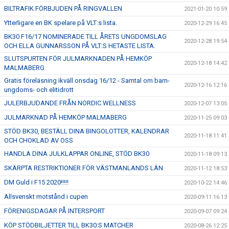
BILTRAFIK FÖRBJUDEN PÅ RINGVALLEN
2021-01-20 10:59
Ytterligare en BK spelare på VLT:s lista.
2020-12-29 16:45
BK30 F16/17 NOMINERADE TILL ÅRETS UNGDOMSLAG
2020-12-28 19:54
OCH ELLA GUNNARSSON PÅ VLT:S HETASTE LISTA.
SLUTSPURTEN FÖR JULMARKNADEN PÅ HEMKÖP
2020-12-18 14:42
MALMABERG
Gratis föreläsning ikväll onsdag 16/12 - Samtal om barn-
2020-12-16 12:16
ungdoms- och elitidrott
JULERBJUDANDE FRÅN NORDIC WELLNESS
2020-12-07 13:05
JULMARKNAD PÅ HEMKÖP MALMABERG
2020-11-25 09:03
STÖD BK30, BESTÄLL DINA BINGOLOTTER, KALENDRAR
2020-11-18 11:41
OCH CHOKLAD AV OSS
HANDLA DINA JULKLAPPAR ONLINE, STÖD BK30
2020-11-18 09:13
SKÄRPTA RESTRIKTIONER FÖR VÄSTMANLANDS LÄN
2020-11-12 18:53
DM Guld i F15 2020!!!!!
2020-10-22 14:46
Allsvenskt motstånd i cupen
2020-09-11 16:13
FÖRENIGSDAGAR PÅ INTERSPORT
2020-09-07 09:24
KÖP STÖDBILJETTER TILL BK30:S MATCHER
2020-08-26 12:25