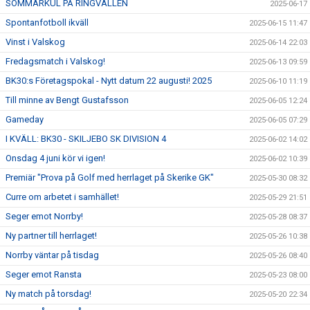
SOMMARKUL PÅ RINGVALLEN
2025-06-17
Spontanfotboll ikväll
2025-06-15 11:47
Vinst i Valskog
2025-06-14 22:03
Fredagsmatch i Valskog!
2025-06-13 09:59
BK30:s Företagspokal - Nytt datum 22 augusti! 2025
2025-06-10 11:19
Till minne av Bengt Gustafsson
2025-06-05 12:24
Gameday
2025-06-05 07:29
I KVÄLL: BK30 - SKILJEBO SK DIVISION 4
2025-06-02 14:02
Onsdag 4 juni kör vi igen!
2025-06-02 10:39
Premiär "Prova på Golf med herrlaget på Skerike GK"
2025-05-30 08:32
Curre om arbetet i samhället!
2025-05-29 21:51
Seger emot Norrby!
2025-05-28 08:37
Ny partner till herrlaget!
2025-05-26 10:38
Norrby väntar på tisdag
2025-05-26 08:40
Seger emot Ransta
2025-05-23 08:00
Ny match på torsdag!
2025-05-20 22:34