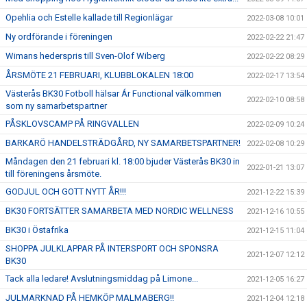
Opehlia och Estelle kallade till Regionlägar
2022-03-08 10:01
Ny ordförande i föreningen
2022-02-22 21:47
Wimans hederspris till Sven-Olof Wiberg
2022-02-22 08:29
ÅRSMÖTE 21 FEBRUARI, KLUBBLOKALEN 18:00
2022-02-17 13:54
Västerås BK30 Fotboll hälsar Ár Functional välkommen
2022-02-10 08:58
som ny samarbetspartner
PÅSKLOVSCAMP PÅ RINGVALLEN
2022-02-09 10:24
BARKARÖ HANDELSTRÄDGÅRD, NY SAMARBETSPARTNER!
2022-02-08 10:29
Måndagen den 21 februari kl. 18:00 bjuder Västerås BK30 in
2022-01-21 13:07
till föreningens årsmöte.
GODJUL OCH GOTT NYTT ÅR!!!
2021-12-22 15:39
BK30 FORTSÄTTER SAMARBETA MED NORDIC WELLNESS
2021-12-16 10:55
BK30 i Östafrika
2021-12-15 11:04
SHOPPA JULKLAPPAR PÅ INTERSPORT OCH SPONSRA
2021-12-07 12:12
BK30
Tack alla ledare! Avslutningsmiddag på Limone...
2021-12-05 16:27
JULMARKNAD PÅ HEMKÖP MALMABERG!!
2021-12-04 12:18