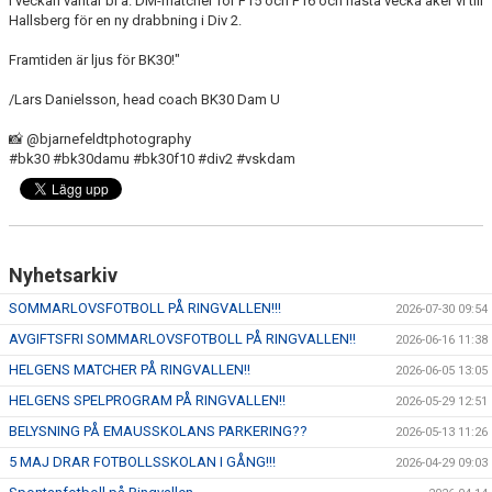
I veckan väntar bl a. DM-matcher för F15 och F16 och nästa vecka åker vi till
Hallsberg för en ny drabbning i Div 2.
Framtiden är ljus för BK30!"
/Lars Danielsson, head coach BK30 Dam U
📸 @bjarnefeldtphotography
#bk30 #bk30damu #bk30f10 #div2 #vskdam
Nyhetsarkiv
SOMMARLOVSFOTBOLL PÅ RINGVALLEN!!!
2026-07-30 09:54
AVGIFTSFRI SOMMARLOVSFOTBOLL PÅ RINGVALLEN!!
2026-06-16 11:38
HELGENS MATCHER PÅ RINGVALLEN!!
2026-06-05 13:05
HELGENS SPELPROGRAM PÅ RINGVALLEN!!
2026-05-29 12:51
BELYSNING PÅ EMAUSSKOLANS PARKERING??
2026-05-13 11:26
5 MAJ DRAR FOTBOLLSSKOLAN I GÅNG!!!
2026-04-29 09:03