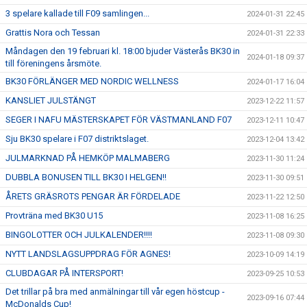
3 spelare kallade till F09 samlingen...
2024-01-31 22:45
Grattis Nora och Tessan
2024-01-31 22:33
Måndagen den 19 februari kl. 18:00 bjuder Västerås BK30 in
2024-01-18 09:37
till föreningens årsmöte.
BK30 FÖRLÄNGER MED NORDIC WELLNESS
2024-01-17 16:04
KANSLIET JULSTÄNGT
2023-12-22 11:57
SEGER I NAFU MÄSTERSKAPET FÖR VÄSTMANLAND F07
2023-12-11 10:47
Sju BK30 spelare i F07 distriktslaget.
2023-12-04 13:42
JULMARKNAD PÅ HEMKÖP MALMABERG
2023-11-30 11:24
DUBBLA BONUSEN TILL BK30 I HELGEN!!
2023-11-30 09:51
ÅRETS GRÄSROTS PENGAR ÄR FÖRDELADE
2023-11-22 12:50
Provträna med BK30 U15
2023-11-08 16:25
BINGOLOTTER OCH JULKALENDER!!!!
2023-11-08 09:30
NYTT LANDSLAGSUPPDRAG FÖR AGNES!
2023-10-09 14:19
CLUBDAGAR PÅ INTERSPORT!
2023-09-25 10:53
Det trillar på bra med anmälningar till vår egen höstcup -
2023-09-16 07:44
McDonalds Cup!