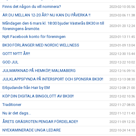
Finns det någon du vill nominera?
2023-02-10 05:56
ÄR DU MELLAN 12-20 ÅR? NU KAN DU PÅVERKA !!
2023-02-06 11:38
Måndagen den 6 mars kl. 18:00 bjuder Västerås BK30 in till
2023-01-20 12:24
föreningens årsmöte.
Nytt Facebook konto för föreningen
2023-01-13 11:45
BK30 FÖRLÄNGER MED NORDIC WELLNESS
2023-01-09 13:04
GOTT NYTT ÅR!!
2022-12-30 15:44
GOD JUL
2022-12-22 10:02
JULMARKNAD PÅ HEMKÖP, MALMABERG
2022-12-16 09:16
JULKLAPPSFYNDA PÅ INTERSPORT OCH SPONSRA BK30!!
2022-12-13 08:30
Erbjudande från Hair by EM
2022-12-08 21:00
KÖP DIN DIGITALA BINGOLOTT AV BK30!!
2022-12-02 10:36
Traditioner
2022-11-27 08:05
Nu är det dags...
2022-11-12 11:43
ÅRETS GRÄSROTEN PENGAR FÖRDELADE!!
2022-11-09 12:35
NYEXAMINERADE UNGA LEDARE
2022-10-24 14:10