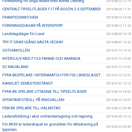
Föreläsning för unga ledare med Anneli Östberg
2019-08-22 12:19
CENTRALT TIPSELITLÄGER F17 PÅ BOSÖN 2-5 SEPTEMBER.
2019-08-20 11:31
FRAMTIDSMATCHEN
2019-08-19 10:04
FÖRENINGSDAGAR PÅ INTERSPORT
2019-08-12 11:23
Landslagsläger för Liwa!
2019-08-09 10:18
TRY IT DRAR IGÅNG NÄSTA VECKA!!
2019-08-01 10:22
GOTHIAKOLLEN
2019-07-15 19:16
INTERVJUV MED F15:S FANNIE OCH AMANDA
2019-07-15 19:05
SC NAGALAND
2019-07-12 19:51
FYRA BKSPELARE I INTERNMATCH FÖR F02 LANDSLAGET
2019-07-12 10:51
KANSLIET SEMESTERSTÄNGT
2019-07-01 12:13
FYRA BK SPELARE UTTAGNA TILL TIPSELITLÄGER
2019-06-14 10:02
SPONTANFOTBOLL PÅ RINGVALLEN!
2019-06-13 10:07
FEM BK SPELARE TILL HALMSTAD
2019-06-12 09:48
Ledarutbildning i akut omhändertagning och tejpning
2019-06-05 13:15
För BK30 är ledarskapet en grundsten för elitsatsning på
2019-05-22 09:39
tjejsidan