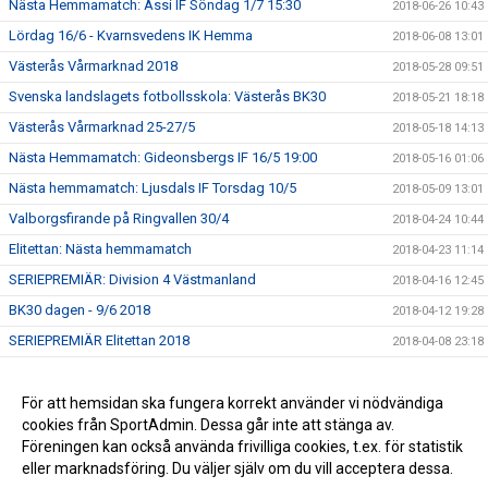
Nästa Hemmamatch: Assi IF Söndag 1/7 15:30
2018-06-26 10:43
Lördag 16/6 - Kvarnsvedens IK Hemma
2018-06-08 13:01
Västerås Vårmarknad 2018
2018-05-28 09:51
Svenska landslagets fotbollsskola: Västerås BK30
2018-05-21 18:18
Västerås Vårmarknad 25-27/5
2018-05-18 14:13
Nästa Hemmamatch: Gideonsbergs IF 16/5 19:00
2018-05-16 01:06
Nästa hemmamatch: Ljusdals IF Torsdag 10/5
2018-05-09 13:01
Valborgsfirande på Ringvallen 30/4
2018-04-24 10:44
Elitettan: Nästa hemmamatch
2018-04-23 11:14
SERIEPREMIÄR: Division 4 Västmanland
2018-04-16 12:45
BK30 dagen - 9/6 2018
2018-04-12 19:28
SERIEPREMIÄR Elitettan 2018
2018-04-08 23:18
Fotbollslekis 2018!
2018-04-08 16:35
Uppstart för Pojkar födda 2011
För att hemsidan ska fungera korrekt använder vi nödvändiga
2018-03-13 09:44
cookies från SportAdmin. Dessa går inte att stänga av.
Julgransförsäljning
2017-12-15 13:38
Föreningen kan också använda frivilliga cookies, t.ex. för statistik
eller marknadsföring. Du väljer själv om du vill acceptera dessa.