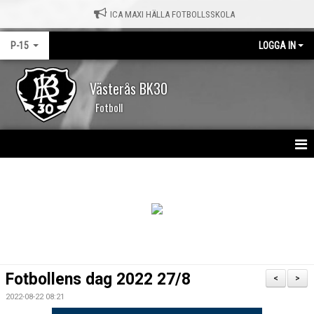
ICA MAXI HÄLLA FOTBOLLSSKOLA
P-15
LOGGA IN
Västerås BK30
Fotboll
HEM
NYHETER
KALENDER
DOKUMENT
Fotbollens dag 2022 27/8
<
>
BILDGALLERI
2022-08-22 08:21