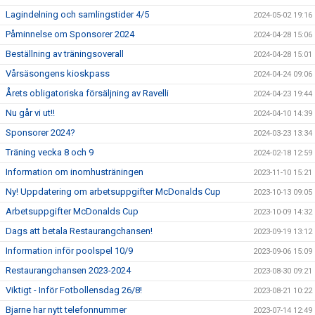
Lagindelning och samlingstider 4/5
2024-05-02 19:16
Påminnelse om Sponsorer 2024
2024-04-28 15:06
Beställning av träningsoverall
2024-04-28 15:01
Vårsäsongens kioskpass
2024-04-24 09:06
Årets obligatoriska försäljning av Ravelli
2024-04-23 19:44
Nu går vi ut!!
2024-04-10 14:39
Sponsorer 2024?
2024-03-23 13:34
Träning vecka 8 och 9
2024-02-18 12:59
Information om inomhusträningen
2023-11-10 15:21
Ny! Uppdatering om arbetsuppgifter McDonalds Cup
2023-10-13 09:05
Arbetsuppgifter McDonalds Cup
2023-10-09 14:32
Dags att betala Restaurangchansen!
2023-09-19 13:12
Information inför poolspel 10/9
2023-09-06 15:09
Restaurangchansen 2023-2024
2023-08-30 09:21
Viktigt - Inför Fotbollensdag 26/8!
2023-08-21 10:22
Bjarne har nytt telefonnummer
2023-07-14 12:49