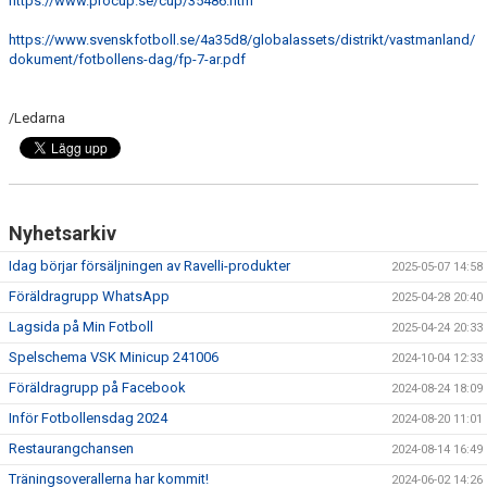
https://www.procup.se/cup/35486.htm
https://www.svenskfotboll.se/4a35d8/globalassets/distrikt/vastmanland/
dokument/fotbollens-dag/fp-7-ar.pdf
/Ledarna
Nyhetsarkiv
Idag börjar försäljningen av Ravelli-produkter
2025-05-07 14:58
Föräldragrupp WhatsApp
2025-04-28 20:40
Lagsida på Min Fotboll
2025-04-24 20:33
Spelschema VSK Minicup 241006
2024-10-04 12:33
Föräldragrupp på Facebook
2024-08-24 18:09
Inför Fotbollensdag 2024
2024-08-20 11:01
Restaurangchansen
2024-08-14 16:49
Träningsoverallerna har kommit!
2024-06-02 14:26