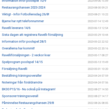
Information inför poolspel 10/9
2023-09-06 15:09
Restaurangchansen 2023-2024
2023-08-30 09:21
Viktigt - Inför Fotbollensdag 26/8!
2023-08-21 10:22
Bjarne har nytt telefonnummer
2023-07-14 12:49
Ravelli leverans 14/6
2023-06-13 12:54
Sista dagen att registrera Ravelli-försäljning
2023-05-29 10:44
Information inför poolspel 28/5
2023-05-22 22:52
Overallerna har kommit!
2023-05-22 20:16
Ravelliförsäljningen - 2 veckor kvar
2023-05-17 08:27
Spelprogram poolspel 14/15
2023-05-13 19:49
Försäljning Ravelli
2023-05-01 10:20
Beställning träningsoveraller
2023-04-24 07:59
Noteringar från föräldramöte
2023-04-24 07:56
BK30 P15/16 - Nu också på Instagram!
2022-08-27 14:50
Sponsorer träningsoverall
2022-08-27 14:17
Påminnelse Restaurangchansen 29/8
2022-08-26 08:05