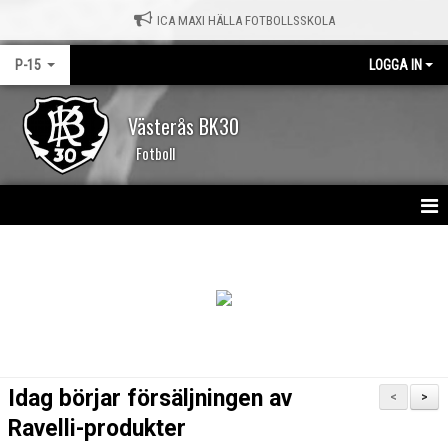
ICA MAXI HÄLLA FOTBOLLSSKOLA
P-15
LOGGA IN
Västerås BK30
Fotboll
HEM
NYHETER
KALENDER
DOKUMENT
Idag börjar försäljningen av
<
>
BILDGALLERI
Ravelli-produkter