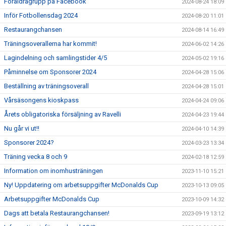
Föräldragrupp på Facebook
2024-08-24 18:09
Inför Fotbollensdag 2024
2024-08-20 11:01
Restaurangchansen
2024-08-14 16:49
Träningsoverallerna har kommit!
2024-06-02 14:26
Lagindelning och samlingstider 4/5
2024-05-02 19:16
Påminnelse om Sponsorer 2024
2024-04-28 15:06
Beställning av träningsoverall
2024-04-28 15:01
Vårsäsongens kioskpass
2024-04-24 09:06
Årets obligatoriska försäljning av Ravelli
2024-04-23 19:44
Nu går vi ut!!
2024-04-10 14:39
Sponsorer 2024?
2024-03-23 13:34
Träning vecka 8 och 9
2024-02-18 12:59
Information om inomhusträningen
2023-11-10 15:21
Ny! Uppdatering om arbetsuppgifter McDonalds Cup
2023-10-13 09:05
Arbetsuppgifter McDonalds Cup
2023-10-09 14:32
Dags att betala Restaurangchansen!
2023-09-19 13:12