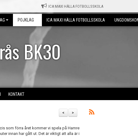
ICA MAXI HÄLLA FOTBOLLSSKOLA
LAG
POJKLAG
ICA MAXI HÄLLA FOTBOLLSSKOLA
UNGDOMSKO
erås BK30
I
KONTAKT
<
>
ecis som förra året kommer vi spela på Hamre
r innan har gått ut. Det är viktigt att alla är i