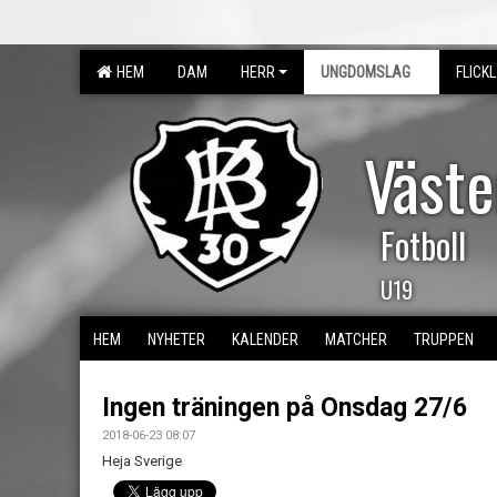
HEM
DAM
HERR
UNGDOMSLAG
FLICK
Väst
Fotboll
U19
HEM
NYHETER
KALENDER
MATCHER
TRUPPEN
Ingen träningen på Onsdag 27/6
2018-06-23 08:07
Heja Sverige