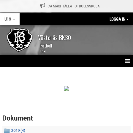
ICA MAXI HÄLLA FOTBOLLSSKOLA
U19
LOGGA IN
Västerås BK30
Fotboll
U19
HEM
NYHETER
KALENDER
MATCHER
Dokument
TRUPPEN
2019 (4)