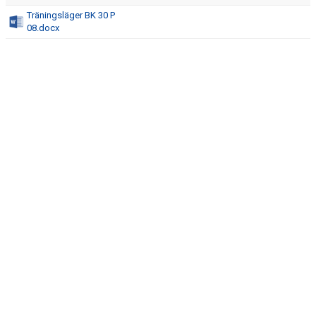
BILDGALLERI
Träningsläger BK 30 P
08.docx
DOKUMENT
KONTAKT