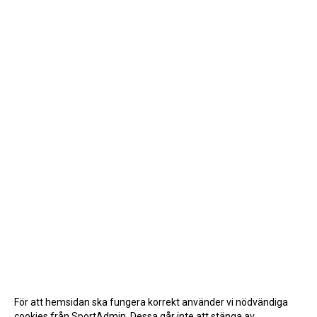
För att hemsidan ska fungera korrekt använder vi nödvändiga
cookies från SportAdmin. Dessa går inte att stänga av.