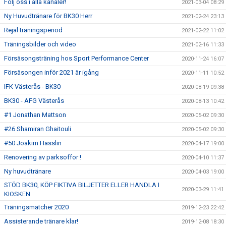
Följ oss i alla kanaler!
2021-03-04 08:29
Ny Huvudtränare för BK30 Herr
2021-02-24 23:13
Rejäl träningsperiod
2021-02-22 11:02
Träningsbilder och video
2021-02-16 11:33
Försäsongsträning hos Sport Performance Center
2020-11-24 16:07
Försäsongen inför 2021 är igång
2020-11-11 10:52
IFK Västerås - BK30
2020-08-19 09:38
BK30 - AFG Västerås
2020-08-13 10:42
#1 Jonathan Mattson
2020-05-02 09:30
#26 Shamiran Ghaitouli
2020-05-02 09:30
#50 Joakim Hasslin
2020-04-17 19:00
Renovering av parksoffor !
2020-04-10 11:37
Ny huvudtränare
2020-04-03 19:00
STÖD BK30, KÖP FIKTIVA BILJETTER ELLER HANDLA I
2020-03-29 11:41
KIOSKEN
Träningsmatcher 2020
2019-12-23 22:42
Assisterande tränare klar!
2019-12-08 18:30