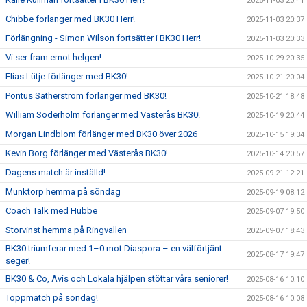
2025-11-03 20:41
Chibbe förlänger med BK30 Herr!
2025-11-03 20:37
Förlängning - Simon Wilson fortsätter i BK30 Herr!
2025-11-03 20:33
Vi ser fram emot helgen!
2025-10-29 20:35
Elias Lütje förlänger med BK30!
2025-10-21 20:04
Pontus Sätherström förlänger med BK30!
2025-10-21 18:48
William Söderholm förlänger med Västerås BK30!
2025-10-19 20:44
Morgan Lindblom förlänger med BK30 över 2026
2025-10-15 19:34
Kevin Borg förlänger med Västerås BK30!
2025-10-14 20:57
Dagens match är inställd!
2025-09-21 12:21
Munktorp hemma på söndag
2025-09-19 08:12
Coach Talk med Hubbe
2025-09-07 19:50
Storvinst hemma på Ringvallen
2025-09-07 18:43
BK30 triumferar med 1–0 mot Diaspora – en välförtjänt
2025-08-17 19:47
seger!
BK30 & Co, Avis och Lokala hjälpen stöttar våra seniorer!
2025-08-16 10:10
Toppmatch på söndag!
2025-08-16 10:08