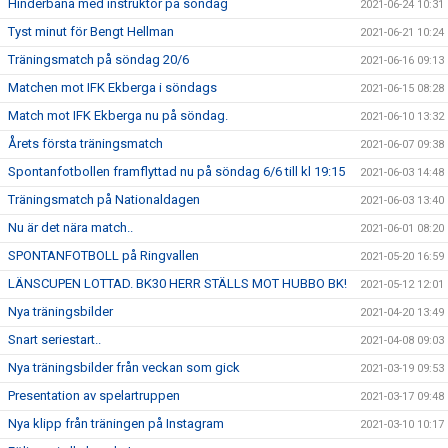
Hinderbana med instruktör på söndag
2021-06-24 10:31
Tyst minut för Bengt Hellman
2021-06-21 10:24
Träningsmatch på söndag 20/6
2021-06-16 09:13
Matchen mot IFK Ekberga i söndags
2021-06-15 08:28
Match mot IFK Ekberga nu på söndag.
2021-06-10 13:32
Årets första träningsmatch
2021-06-07 09:38
Spontanfotbollen framflyttad nu på söndag 6/6 till kl 19:15
2021-06-03 14:48
Träningsmatch på Nationaldagen
2021-06-03 13:40
Nu är det nära match..
2021-06-01 08:20
SPONTANFOTBOLL på Ringvallen
2021-05-20 16:59
LÄNSCUPEN LOTTAD. BK30 HERR STÄLLS MOT HUBBO BK!
2021-05-12 12:01
Nya träningsbilder
2021-04-20 13:49
Snart seriestart..
2021-04-08 09:03
Nya träningsbilder från veckan som gick
2021-03-19 09:53
Presentation av spelartruppen
2021-03-17 09:48
Nya klipp från träningen på Instagram
2021-03-10 10:17