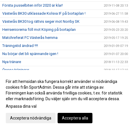
Första pusselbiten inför 2020 är klar!
2019-11-08 20:13
Västerås BK30 utklassade Kolsva IF på bortaplan !
2019-06-27 11:58
Västerås BK30 tog rättvis seger mot Norrby SK
2019-06-08 19:43
Herrseniorerna föll mot Köping på bortaplan
2019-05-23 20:20
Matchreferat FC Västerås hemma
2019-05-17 19:25
Träningstid ändrad !!!!
2019-01-09 07:19
Nu börjar det bli spännande igen !
2019-01-07 20:00
Nya tränare
2018-11-13 22:33
Öppna träningar
2018-10-17 17:10
träningsledigt
2018-10-17 17:06
För att hemsidan ska fungera korrekt använder vi nödvändiga
Då var höstsäsongen igång!
2018-08-19 16:59
cookies från SportAdmin. Dessa går inte att stänga av.
Föreningen kan också använda frivilliga cookies, t.ex. för statistik
Vinst i sista matchen innan uppehållet!
2018-06-21 10:28
eller marknadsföring. Du väljer själv om du vill acceptera dessa.
Vändning och seger mot Assyriska
2018-06-08 10:26
Anpassa dina val
Förlust mot serieledarna
2018-06-04 11:09
Acceptera nödvändiga
Acceptera alla
Nästa Hemmamatch: Kungsör BK 2/6 15:00
2018-05-30 12:31
Tack killar !
2018-05-25 22:00