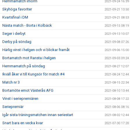
Hemmamatch imorrn
2021-09-24 16:39
Skyhöga favoriter
2021-09-21 13:50
Kvartsfinal i DM
2021-09-21 08:53
Nästa match - Borta i Kolbäck
2021-09-15 08:19
Seger i derbyt
2021-09-13 10:07
Derby på söndag
2021-09-08 07:26
Härlig vinst i helgen och vi blickar framåt
2021-09-06 15:00
Bortamatch mot Ransta i helgen
2021-09-03 09:24
Hemmamatch på söndag
2021-08-27 12:07
Ikväll åker vi till Kungsör för match #4
2021-08-24 12:44
Match nr 3
2021-08-15 22:34
Bortamöte emot Västerås AFG
2021-08-10 13:44
Vinst i seriepremiären
2021-08-08 17:22
Seriepremiär
2021-08-06 08:16
Igår sista träningsmatchen innan seriestart
2021-08-02 12:44
Snart bara en vecka kvar
2021-07-30 17:20