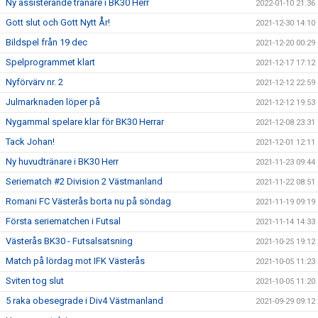
Ny assisterande tränare i BK30 Herr
2022-01-10 21:36
Gott slut och Gott Nytt År!
2021-12-30 14:10
Bildspel från 19 dec
2021-12-20 00:29
Spelprogrammet klart
2021-12-17 17:12
Nyförvärv nr. 2
2021-12-12 22:59
Julmarknaden löper på
2021-12-12 19:53
Nygammal spelare klar för BK30 Herrar
2021-12-08 23:31
Tack Johan!
2021-12-01 12:11
Ny huvudtränare i BK30 Herr
2021-11-23 09:44
Seriematch #2 Division 2 Västmanland
2021-11-22 08:51
Romani FC Västerås borta nu på söndag
2021-11-19 09:19
Första seriematchen i Futsal
2021-11-14 14:33
Västerås BK30 - Futsalsatsning
2021-10-25 19:12
Match på lördag mot IFK Västerås
2021-10-05 11:23
Sviten tog slut
2021-10-05 11:20
5 raka obesegrade i Div4 Västmanland
2021-09-29 09:12