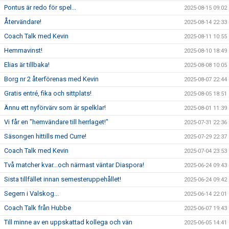
Pontus är redo för spel...
2025-08-15 09:02
Återvändare!
2025-08-14 22:33
Coach Talk med Kevin
2025-08-11 10:55
Hemmavinst!
2025-08-10 18:49
Elias är tillbaka!
2025-08-08 10:05
Borg nr 2 återförenas med Kevin
2025-08-07 22:44
Gratis entré, fika och sittplats!
2025-08-05 18:51
Ännu ett nyförvärv som är spelklar!
2025-08-01 11:39
Vi får en "hemvändare till herrlaget!"
2025-07-31 22:36
Säsongen hittills med Curre!
2025-07-29 22:37
Coach Talk med Kevin
2025-07-04 23:53
Två matcher kvar...och närmast väntar Diaspora!
2025-06-24 09:43
Sista tillfället innan semesteruppehållet!
2025-06-24 09:42
Segern i Valskog...
2025-06-14 22:01
Coach Talk från Hubbe
2025-06-07 19:43
Till minne av en uppskattad kollega och vän
2025-06-05 14:41