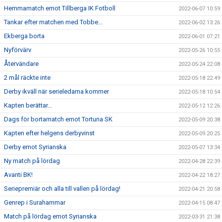
Hemmamatch emot Tillberga IK Fotboll
2022-06-07 10:59
Tankar efter matchen med Tobbe...
2022-06-02 13:26
Ekberga borta
2022-06-01 07:21
Nyförvärv
2022-05-26 10:55
Återvändare
2022-05-24 22:08
2 mål räckte inte
2022-05-18 22:49
Derby ikväll när serieledarna kommer
2022-05-18 10:54
Kapten berättar...
2022-05-12 12:26
Dags för bortamatch emot Tortuna SK
2022-05-09 20:38
Kapten efter helgens derbyvinst
2022-05-09 20:25
Derby emot Syrianska
2022-05-07 13:34
Ny match på lördag
2022-04-28 22:39
Avanti BK!
2022-04-22 18:27
Seriepremiär och alla till vallen på lördag!
2022-04-21 20:58
Genrep i Surahammar
2022-04-15 08:47
Match på lördag emot Syrianska
2022-03-31 21:38