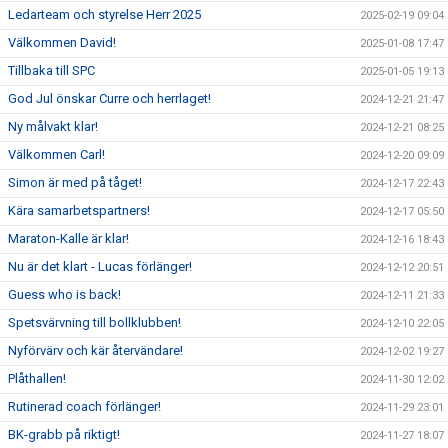
Ledarteam och styrelse Herr 2025
2025-02-19 09:04
Välkommen David!
2025-01-08 17:47
Tillbaka till SPC
2025-01-05 19:13
God Jul önskar Curre och herrlaget!
2024-12-21 21:47
Ny målvakt klar!
2024-12-21 08:25
Välkommen Carl!
2024-12-20 09:09
Simon är med på tåget!
2024-12-17 22:43
Kära samarbetspartners!
2024-12-17 05:50
Maraton-Kalle är klar!
2024-12-16 18:43
Nu är det klart - Lucas förlänger!
2024-12-12 20:51
Guess who is back!
2024-12-11 21:33
Spetsvärvning till bollklubben!
2024-12-10 22:05
Nyförvärv och kär återvändare!
2024-12-02 19:27
Plåthallen!
2024-11-30 12:02
Rutinerad coach förlänger!
2024-11-29 23:01
BK-grabb på riktigt!
2024-11-27 18:07