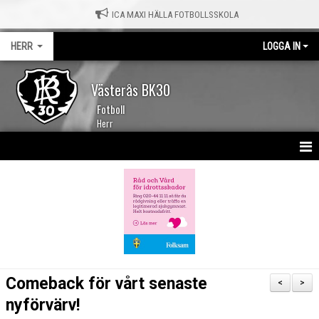
ICA MAXI HÄLLA FOTBOLLSSKOLA
HERR
LOGGA IN
Västerås BK30
Fotboll
Herr
HEM
NYHETER
KALENDER
TRUPPEN
Comeback för vårt senaste
<
>
MATCHER
nyförvärv!