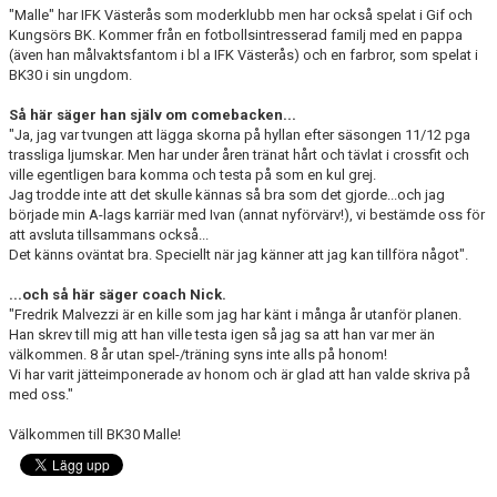
"Malle" har IFK Västerås som moderklubb men har också spelat i Gif och
Kungsörs BK. Kommer från en fotbollsintresserad familj med en pappa
(även han målvaktsfantom i bl a IFK Västerås) och en farbror, som spelat i
BK30 i sin ungdom.
Så här säger han själv om comebacken...
"Ja, jag var tvungen att lägga skorna på hyllan efter säsongen 11/12 pga
trassliga ljumskar. Men har under åren tränat hårt och tävlat i crossfit och
ville egentligen bara komma och testa på som en kul grej.
Jag trodde inte att det skulle kännas så bra som det gjorde...och jag
började min A-lags karriär med Ivan (annat nyförvärv!), vi bestämde oss för
att avsluta tillsammans också...
Det känns oväntat bra. Speciellt när jag känner att jag kan tillföra något".
...och så här säger coach Nick.
"Fredrik Malvezzi är en kille som jag har känt i många år utanför planen.
Han skrev till mig att han ville testa igen så jag sa att han var mer än
välkommen. 8 år utan spel-/träning syns inte alls på honom!
Vi har varit jätteimponerade av honom och är glad att han valde skriva på
med oss."
Välkommen till BK30 Malle!