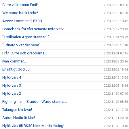
Curre välkomnar Emil!
2023-02-19 09:06
Welcome back Izeke!
2023-02-16 07:30
Azeez kommer till BK30
2023-02-13 18:42
Comeback för vårt senaste nyförvärv!
2023-02-12 20:13
"Trollkarlen Agron stannar..."
2023-01-24 20:29
"Eduardo vänder hem!"
2023-01-23 17:18
Från Curre och grabbarna...
2022-12-31 07:15
Ivan kommer...
2022-12-28 20:16
En riktigt God Jul!
2022-12-22 19:34
Nyförvärv 4
2022-12-15 13:25
Nyförvärv 3
2022-12-05 18:14
Nyförvärv 2
2022-11-30 07:40
Fighting Irish - Brandon Wade stannar...
2022-11-27 08:38
Talangen blir kvar!
2022-11-20 17:25
Anton Hedin är klar!
2022-11-11 20:28
Nyförvärv till BK30 Herr, Martin Hising!
2022-11-09 10:16