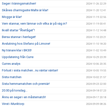
Seger i träningsmatchen!
2024-11-26 22:29
Skånes charmigaste Malte är klar!
2024-11-20 12:41
Mogge är klar!
2024-11-19 22:56
Vem stannar, vem lämnar och vilka är på väg in?
2024-11-19 00:41
Ikväll startar "Återtåget"!
2024-11-12 14:48
Bersa stannar i herrlaget!
2024-11-10 23:21
Avslutning hos Stefano på Limone!
2024-11-10 18:20
Ny tränare klar i BK30!
2024-11-02 10:49
Uppdatering från Curre
2024-10-29 23:39
Curres analys
2024-10-06 20:35
Förlust i sista matchen...nu väntar väntan!
2024-10-05 19:55
Sista matchen
2024-10-02 21:57
Sista hemmamatchen och premiär!
2024-09-23 22:00
20.00 på torsdag...
2024-09-18 07:23
Ännu en seger i en måstematch!
2024-09-17 20:18
Vinst i Munktorp
2024-09-09 08:26