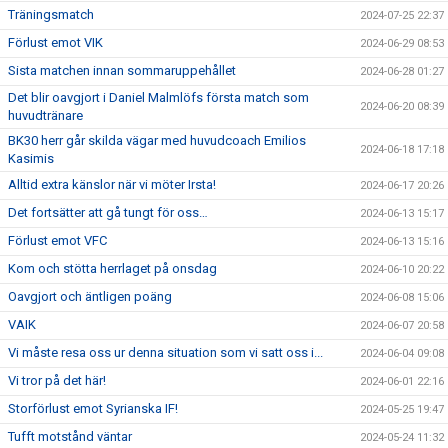
Träningsmatch
2024-07-25 22:37
Förlust emot VIK
2024-06-29 08:53
Sista matchen innan sommaruppehållet
2024-06-28 01:27
Det blir oavgjort i Daniel Malmlöfs första match som
2024-06-20 08:39
huvudtränare
BK30 herr går skilda vägar med huvudcoach Emilios
2024-06-18 17:18
Kasimis
Alltid extra känslor när vi möter Irsta!
2024-06-17 20:26
Det fortsätter att gå tungt för oss…
2024-06-13 15:17
Förlust emot VFC
2024-06-13 15:16
Kom och stötta herrlaget på onsdag
2024-06-10 20:22
Oavgjort och äntligen poäng
2024-06-08 15:06
VAIK
2024-06-07 20:58
Vi måste resa oss ur denna situation som vi satt oss i...
2024-06-04 09:08
Vi tror på det här!
2024-06-01 22:16
Storförlust emot Syrianska IF!
2024-05-25 19:47
Tufft motstånd väntar
2024-05-24 11:32