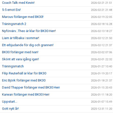
Coach Talk med Kevin!
2026-02-21 21:51
5-5 emot Eis!
2026-02-21 21:48
Marcus förlänger med BK30!
2026-02-19 22:05
Träningsmatch 2
2026-02-18 16:28
Nyförvärv...Theo är klar för BK30 Herr!
2026-02-13 18:27
Liam är tillbaka i sommar!
2026-02-12 21:50
Ett erbjudande för dig och grannen!
2026-02-12 21:37
BK30 förlänger med Ivan!
2026-02-02 07:06
Skönt att vara igång igen!
2026-02-01 22:32
Träningsmatch
2026-01-27 10:40
Filip Reuterhäll är klar för BK30
2026-01-19 20:17
Eric Björk förlänger med BK30
2026-01-18 21:37
David Thapper förlänger med BK30 Herr
2026-01-15 20:43
Karwan förlänger med BK30 Herr
2026-01-11 18:20
Uppstart...
2026-01-07 15:49
Gott nytt år!
2025-12-31 11:20