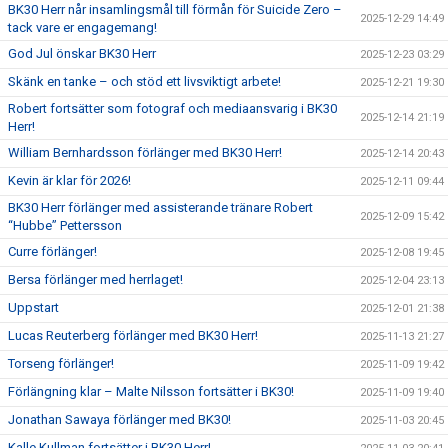
BK30 Herr når insamlingsmål till förmån för Suicide Zero –
2025-12-29 14:49
tack vare er engagemang!
God Jul önskar BK30 Herr
2025-12-23 03:29
Skänk en tanke – och stöd ett livsviktigt arbete!
2025-12-21 19:30
Robert fortsätter som fotograf och mediaansvarig i BK30
2025-12-14 21:19
Herr!
William Bernhardsson förlänger med BK30 Herr!
2025-12-14 20:43
Kevin är klar för 2026!
2025-12-11 09:44
BK30 Herr förlänger med assisterande tränare Robert
2025-12-09 15:42
“Hubbe” Pettersson
Curre förlänger!
2025-12-08 19:45
Bersa förlänger med herrlaget!
2025-12-04 23:13
Uppstart
2025-12-01 21:38
Lucas Reuterberg förlänger med BK30 Herr!
2025-11-13 21:27
Torseng förlänger!
2025-11-09 19:42
Förlängning klar – Malte Nilsson fortsätter i BK30!
2025-11-09 19:40
Jonathan Sawaya förlänger med BK30!
2025-11-03 20:45
Kalle Kullman fortsätter i BK30 Herr!