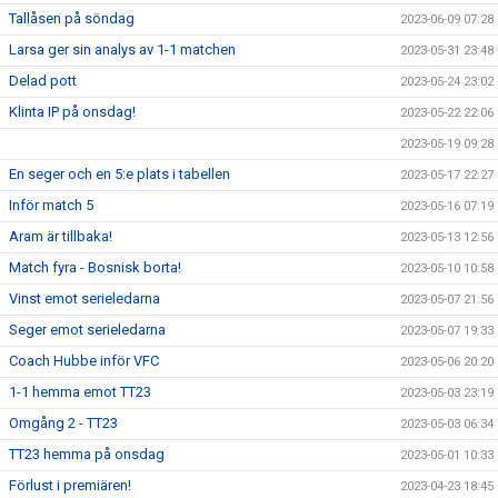
Tallåsen på söndag
2023-06-09 07:28
Larsa ger sin analys av 1-1 matchen
2023-05-31 23:48
Delad pott
2023-05-24 23:02
Klinta IP på onsdag!
2023-05-22 22:06
2023-05-19 09:28
En seger och en 5:e plats i tabellen
2023-05-17 22:27
Inför match 5
2023-05-16 07:19
Aram är tillbaka!
2023-05-13 12:56
Match fyra - Bosnisk borta!
2023-05-10 10:58
Vinst emot serieledarna
2023-05-07 21:56
Seger emot serieledarna
2023-05-07 19:33
Coach Hubbe inför VFC
2023-05-06 20:20
1-1 hemma emot TT23
2023-05-03 23:19
Omgång 2 - TT23
2023-05-03 06:34
TT23 hemma på onsdag
2023-05-01 10:33
Förlust i premiären!
2023-04-23 18:45