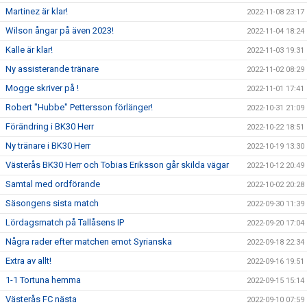
Martinez är klar!
2022-11-08 23:17
Wilson ångar på även 2023!
2022-11-04 18:24
Kalle är klar!
2022-11-03 19:31
Ny assisterande tränare
2022-11-02 08:29
Mogge skriver på !
2022-11-01 17:41
Robert "Hubbe" Pettersson förlänger!
2022-10-31 21:09
Förändring i BK30 Herr
2022-10-22 18:51
Ny tränare i BK30 Herr
2022-10-19 13:30
Västerås BK30 Herr och Tobias Eriksson går skilda vägar
2022-10-12 20:49
Samtal med ordförande
2022-10-02 20:28
Säsongens sista match
2022-09-30 11:39
Lördagsmatch på Tallåsens IP
2022-09-20 17:04
Några rader efter matchen emot Syrianska
2022-09-18 22:34
Extra av allt!
2022-09-16 19:51
1-1 Tortuna hemma
2022-09-15 15:14
Västerås FC nästa
2022-09-10 07:59