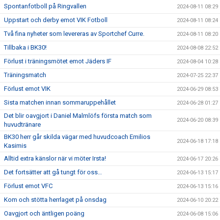
Spontanfotboll på Ringvallen
2024-08-11 08:29
Uppstart och derby emot VIK Fotboll
2024-08-11 08:24
Två fina nyheter som levereras av Sportchef Curre.
2024-08-11 08:20
Tillbaka i BK30!
2024-08-08 22:52
Förlust i träningsmötet emot Jäders IF
2024-08-04 10:28
Träningsmatch
2024-07-25 22:37
Förlust emot VIK
2024-06-29 08:53
Sista matchen innan sommaruppehållet
2024-06-28 01:27
Det blir oavgjort i Daniel Malmlöfs första match som
2024-06-20 08:39
huvudtränare
BK30 herr går skilda vägar med huvudcoach Emilios
2024-06-18 17:18
Kasimis
Alltid extra känslor när vi möter Irsta!
2024-06-17 20:26
Det fortsätter att gå tungt för oss…
2024-06-13 15:17
Förlust emot VFC
2024-06-13 15:16
Kom och stötta herrlaget på onsdag
2024-06-10 20:22
Oavgjort och äntligen poäng
2024-06-08 15:06