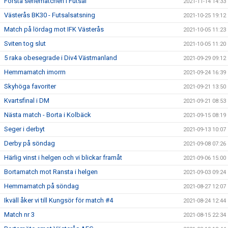
Första seriematchen i Futsal
2021-11-14 14:33
Västerås BK30 - Futsalsatsning
2021-10-25 19:12
Match på lördag mot IFK Västerås
2021-10-05 11:23
Sviten tog slut
2021-10-05 11:20
5 raka obesegrade i Div4 Västmanland
2021-09-29 09:12
Hemmamatch imorrn
2021-09-24 16:39
Skyhöga favoriter
2021-09-21 13:50
Kvartsfinal i DM
2021-09-21 08:53
Nästa match - Borta i Kolbäck
2021-09-15 08:19
Seger i derbyt
2021-09-13 10:07
Derby på söndag
2021-09-08 07:26
Härlig vinst i helgen och vi blickar framåt
2021-09-06 15:00
Bortamatch mot Ransta i helgen
2021-09-03 09:24
Hemmamatch på söndag
2021-08-27 12:07
Ikväll åker vi till Kungsör för match #4
2021-08-24 12:44
Match nr 3
2021-08-15 22:34