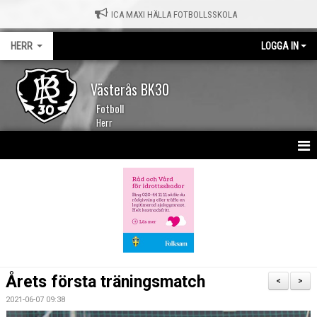
ICA MAXI HÄLLA FOTBOLLSSKOLA
HERR
LOGGA IN
Västerås BK30
Fotboll
Herr
HEM
NYHETER
KALENDER
TRUPPEN
Årets första träningsmatch
<
>
MATCHER
2021-06-07 09:38