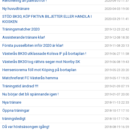
Renovering av parksoffor !
2020-04-10 11:37
Ny huvudtränare
2020-04-03 19:00
STÖD BK30, KÖP FIKTIVA BILJETTER ELLER HANDLA I
2020-03-29 11:41
KIOSKEN
Träningsmatcher 2020
2019-12-23 22:42
Assisterande tränare klar!
2019-12-08 18:30
Första pusselbiten inför 2020 är klar!
2019-11-08 20:13
Västerås BK30 utklassade Kolsva IF på bortaplan !
2019-06-27 11:58
Västerås BK30 tog rättvis seger mot Norrby SK
2019-06-08 19:43
Herrseniorerna föll mot Köping på bortaplan
2019-05-23 20:20
Matchreferat FC Västerås hemma
2019-05-17 19:25
Träningstid ändrad !!!!
2019-01-09 07:19
Nu börjar det bli spännande igen !
2019-01-07 20:00
Nya tränare
2018-11-13 22:33
Öppna träningar
2018-10-17 17:10
träningsledigt
2018-10-17 17:06
Då var höstsäsongen igång!
2018-08-19 16:59