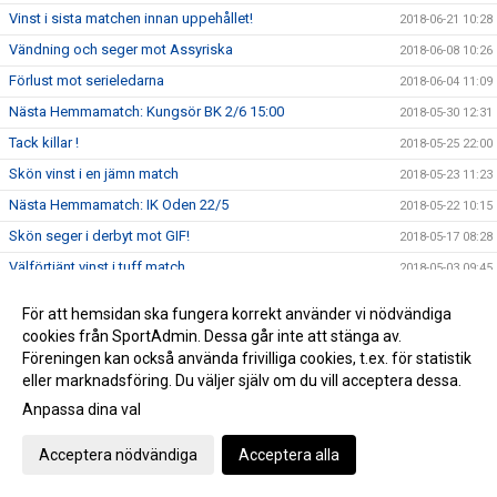
Vinst i sista matchen innan uppehållet!
2018-06-21 10:28
Vändning och seger mot Assyriska
2018-06-08 10:26
Förlust mot serieledarna
2018-06-04 11:09
Nästa Hemmamatch: Kungsör BK 2/6 15:00
2018-05-30 12:31
Tack killar !
2018-05-25 22:00
Skön vinst i en jämn match
2018-05-23 11:23
Nästa Hemmamatch: IK Oden 22/5
2018-05-22 10:15
Skön seger i derbyt mot GIF!
2018-05-17 08:28
Välförtjänt vinst i tuff match
2018-05-03 09:45
Förlust i gräspremiären
2018-04-29 15:56
För att hemsidan ska fungera korrekt använder vi nödvändiga
Tung förlust i premiären
2018-04-22 16:43
cookies från SportAdmin. Dessa går inte att stänga av.
Föreningen kan också använda frivilliga cookies, t.ex. för statistik
Nyförvärv
2018-04-21 10:28
eller marknadsföring. Du väljer själv om du vill acceptera dessa.
SERIEPREMIÄR: Division 4 Västmanland 2018
2018-04-16 12:36
Anpassa dina val
Referat: Seger i genrepet
2018-04-16 08:48
Referat Triangelns IK - Västerås BK30
Acceptera nödvändiga
Acceptera alla
2018-04-07 20:34
Spelarintervju med Lorenzo Tana
2018-01-24 09:51