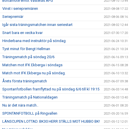
Bortamöte emot Västerås AFG
2021-08-10 13:44
Vinst i seriepremiären
2021-08-08 17:22
Seriepremiär
2021-08-06 08:16
Igår sista träningsmatchen innan seriestart
2021-08-02 12:44
Snart bara en vecka kvar
2021-07-30 17:20
Hinderbana med instruktör på söndag
2021-06-24 10:31
Tyst minut för Bengt Hellman
2021-06-21 10:24
Träningsmatch på söndag 20/6
2021-06-16 09:13
Matchen mot IFK Ekberga i söndags
2021-06-15 08:28
Match mot IFK Ekberga nu på söndag.
2021-06-10 13:32
Årets första träningsmatch
2021-06-07 09:38
Spontanfotbollen framflyttad nu på söndag 6/6 till kl 19:15
2021-06-03 14:48
Träningsmatch på Nationaldagen
2021-06-03 13:40
Nu är det nära match..
2021-06-01 08:20
SPONTANFOTBOLL på Ringvallen
2021-05-20 16:59
LÄNSCUPEN LOTTAD. BK30 HERR STÄLLS MOT HUBBO BK!
2021-05-12 12:01