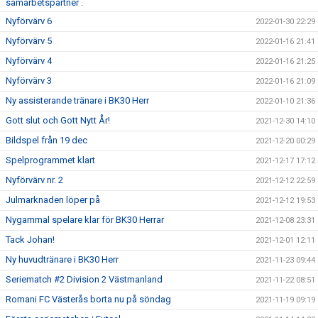
samarbetspartner .
Nyförvärv 6
2022-01-30 22:29
Nyförvärv 5
2022-01-16 21:41
Nyförvärv 4
2022-01-16 21:25
Nyförvärv 3
2022-01-16 21:09
Ny assisterande tränare i BK30 Herr
2022-01-10 21:36
Gott slut och Gott Nytt År!
2021-12-30 14:10
Bildspel från 19 dec
2021-12-20 00:29
Spelprogrammet klart
2021-12-17 17:12
Nyförvärv nr. 2
2021-12-12 22:59
Julmarknaden löper på
2021-12-12 19:53
Nygammal spelare klar för BK30 Herrar
2021-12-08 23:31
Tack Johan!
2021-12-01 12:11
Ny huvudtränare i BK30 Herr
2021-11-23 09:44
Seriematch #2 Division 2 Västmanland
2021-11-22 08:51
Romani FC Västerås borta nu på söndag
2021-11-19 09:19