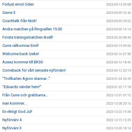
Förlust emot Oden
2023-03-13 09:08
Game 3
2023-03-09 22:46
Coachtalk från Nick!
2023-03-05 20:02
Andra matchen på Ringvallen 15.00
2023-03-05 10:13
Första träningsmatchen ikväll!
2023-02-20 08:44
Curre välkomnar Emil!
2023-02-19 09:06
Welcome back Izeke!
2023-02-16 07:30
Azeez kommer till BK30
2023-02-13 18:42
Comeback för vårt senaste nyförvärv!
2023-02-12 20:13
"Trollkarlen Agron stannar..."
2023-01-24 20:29
"Eduardo vänder hem!"
2023-01-23 17:18
Från Curre och grabbarna...
2022-12-31 07:15
Ivan kommer...
2022-12-28 20:16
En riktigt God Jul!
2022-12-22 19:34
Nyförvärv 4
2022-12-15 13:25
Nyförvärv 3
2022-12-05 18:14