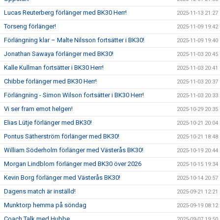
Lucas Reuterberg förlänger med BK30 Herr!
2025-11-13 21:27
Torseng förlänger!
2025-11-09 19:42
Förlängning klar – Malte Nilsson fortsätter i BK30!
2025-11-09 19:40
Jonathan Sawaya förlänger med BK30!
2025-11-03 20:45
Kalle Kullman fortsätter i BK30 Herr!
2025-11-03 20:41
Chibbe förlänger med BK30 Herr!
2025-11-03 20:37
Förlängning - Simon Wilson fortsätter i BK30 Herr!
2025-11-03 20:33
Vi ser fram emot helgen!
2025-10-29 20:35
Elias Lütje förlänger med BK30!
2025-10-21 20:04
Pontus Sätherström förlänger med BK30!
2025-10-21 18:48
William Söderholm förlänger med Västerås BK30!
2025-10-19 20:44
Morgan Lindblom förlänger med BK30 över 2026
2025-10-15 19:34
Kevin Borg förlänger med Västerås BK30!
2025-10-14 20:57
Dagens match är inställd!
2025-09-21 12:21
Munktorp hemma på söndag
2025-09-19 08:12
Coach Talk med Hubbe
2025-09-07 19:50