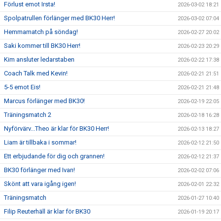
Förlust emot Irsta!
2026-03-02 18:21
Spolpatrullen förlänger med BK30 Herr!
2026-03-02 07:04
Hemmamatch på söndag!
2026-02-27 20:02
Saki kommer till BK30 Herr!
2026-02-23 20:29
Kim ansluter ledarstaben
2026-02-22 17:38
Coach Talk med Kevin!
2026-02-21 21:51
5-5 emot Eis!
2026-02-21 21:48
Marcus förlänger med BK30!
2026-02-19 22:05
Träningsmatch 2
2026-02-18 16:28
Nyförvärv...Theo är klar för BK30 Herr!
2026-02-13 18:27
Liam är tillbaka i sommar!
2026-02-12 21:50
Ett erbjudande för dig och grannen!
2026-02-12 21:37
BK30 förlänger med Ivan!
2026-02-02 07:06
Skönt att vara igång igen!
2026-02-01 22:32
Träningsmatch
2026-01-27 10:40
Filip Reuterhäll är klar för BK30
2026-01-19 20:17