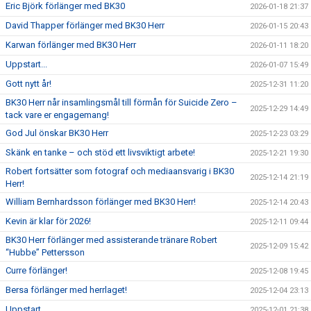
Eric Björk förlänger med BK30
2026-01-18 21:37
David Thapper förlänger med BK30 Herr
2026-01-15 20:43
Karwan förlänger med BK30 Herr
2026-01-11 18:20
Uppstart...
2026-01-07 15:49
Gott nytt år!
2025-12-31 11:20
BK30 Herr når insamlingsmål till förmån för Suicide Zero –
2025-12-29 14:49
tack vare er engagemang!
God Jul önskar BK30 Herr
2025-12-23 03:29
Skänk en tanke – och stöd ett livsviktigt arbete!
2025-12-21 19:30
Robert fortsätter som fotograf och mediaansvarig i BK30
2025-12-14 21:19
Herr!
William Bernhardsson förlänger med BK30 Herr!
2025-12-14 20:43
Kevin är klar för 2026!
2025-12-11 09:44
BK30 Herr förlänger med assisterande tränare Robert
2025-12-09 15:42
“Hubbe” Pettersson
Curre förlänger!
2025-12-08 19:45
Bersa förlänger med herrlaget!
2025-12-04 23:13
Uppstart
2025-12-01 21:38