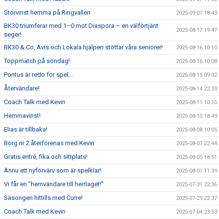
Storvinst hemma på Ringvallen
2025-09-07 18:43
BK30 triumferar med 1–0 mot Diaspora – en välförtjänt
2025-08-17 19:47
seger!
BK30 & Co, Avis och Lokala hjälpen stöttar våra seniorer!
2025-08-16 10:10
Toppmatch på söndag!
2025-08-16 10:08
Pontus är redo för spel...
2025-08-15 09:02
Återvändare!
2025-08-14 22:33
Coach Talk med Kevin
2025-08-11 10:55
Hemmavinst!
2025-08-10 18:49
Elias är tillbaka!
2025-08-08 10:05
Borg nr 2 återförenas med Kevin
2025-08-07 22:44
Gratis entré, fika och sittplats!
2025-08-05 18:51
Ännu ett nyförvärv som är spelklar!
2025-08-01 11:39
Vi får en "hemvändare till herrlaget!"
2025-07-31 22:36
Säsongen hittills med Curre!
2025-07-29 22:37
Coach Talk med Kevin
2025-07-04 23:53