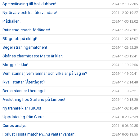
Spetsvärvning till bollklubben!
2024-12-10 22:05
Nyförvärv och kär återvändare!
2024-12-02 19:27
Plåthallen!
2024-11-30 12:02
Rutinerad coach förlänger!
2024-11-29 23:01
BK-grabb på riktigt!
2024-11-27 18:07
Seger i träningsmatchen!
2024-11-26 22:29
Skånes charmigaste Malte är klar!
2024-11-20 12:41
Mogge är klar!
2024-11-19 22:56
Vem stannar, vem lämnar och vilka är på väg in?
2024-11-19 00:41
Ikväll startar "Återtåget"!
2024-11-12 14:48
Bersa stannar i herrlaget!
2024-11-10 23:21
Avslutning hos Stefano på Limone!
2024-11-10 18:20
Ny tränare klar i BK30!
2024-11-02 10:49
Uppdatering från Curre
2024-10-29 23:39
Curres analys
2024-10-06 20:35
Förlust i sista matchen...nu väntar väntan!
2024-10-05 19:55