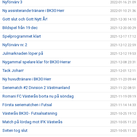
Nyförvärv 3
2022-01-16 21:09
Ny assisterande tränare i BK30 Herr
2022-01-10 21:36
Gott slut och Gott Nytt År!
2021-12-30 14:10
Bildspel från 19 dec
2021-12-20 00:29
Spelprogrammet klart
2021-12-17 17:12
Nyförvärv nr. 2
2021-12-12 22:59
Julmarknaden löper på
2021-12-12 19:53
Nygammal spelare klar för BK30 Herrar
2021-12-08 23:31
Tack Johan!
2021-12-01 12:11
Ny huvudtränare i BK30 Herr
2021-11-23 09:44
Seriematch #2 Division 2 Västmanland
2021-11-22 08:51
Romani FC Västerås borta nu på söndag
2021-11-19 09:19
Första seriematchen i Futsal
2021-11-14 14:33
Västerås BK30 - Futsalsatsning
2021-10-25 19:12
Match på lördag mot IFK Västerås
2021-10-05 11:23
Sviten tog slut
2021-10-05 11:20