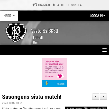
ICA MAXI HÄLLA FOTBOLLSSKOLA
HERR
LOGGA IN
Västerås BK30
Fotboll
Herr
HEM
NYHETER
KALENDER
TRUPPEN
Säsongens sista match!
<
>
MATCHER
2023-10-07 18:04
Sista matchen för säsongen i sol, kyla och