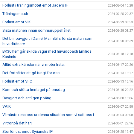
Förlust i träningsmötet emot Jäders IF
2024-08-04 10:28
Träningsmatch
2024-07-25 22:37
Förlust emot VIK
2024-06-29 08:53
Sista matchen innan sommaruppehållet
2024-06-28 01:27
Det blir oavgjort i Daniel Malmlöfs första match som
2024-06-20 08:39
huvudtränare
BK30 herr går skilda vägar med huvudcoach Emilios
2024-06-18 17:18
Kasimis
Alltid extra känslor när vi möter Irsta!
2024-06-17 20:26
Det fortsätter att gå tungt för oss…
2024-06-13 15:17
Förlust emot VFC
2024-06-13 15:16
Kom och stötta herrlaget på onsdag
2024-06-10 20:22
Oavgjort och äntligen poäng
2024-06-08 15:06
VAIK
2024-06-07 20:58
Vi måste resa oss ur denna situation som vi satt oss i...
2024-06-04 09:08
Vi tror på det här!
2024-06-01 22:16
Storförlust emot Syrianska IF!
2024-05-25 19:47