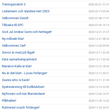
Träningsmatch 3
2025-02-21 21:41
Ledarteam och styrelse Herr 2025
2025-02-19 09:04
Välkommen David!
2025-01-08 17:47
Tillbaka till SPC
2025-01-05 19:13
God Jul önskar Curre och herrlaget!
2024-12-21 21:47
Ny målvakt klar!
2024-12-21 08:25
Välkommen Carl!
2024-12-20 09:09
Simon är med på tåget!
2024-12-17 22:43
Kära samarbetspartners!
2024-12-17 05:50
Maraton-Kalle är klar!
2024-12-16 18:43
Nu är det klart - Lucas förlänger!
2024-12-12 20:51
Guess who is back!
2024-12-11 21:33
Spetsvärvning till bollklubben!
2024-12-10 22:05
Nyförvärv och kär återvändare!
2024-12-02 19:27
Plåthallen!
2024-11-30 12:02
Rutinerad coach förlänger!
2024-11-29 23:01