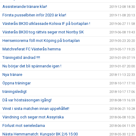
Assisterande tränare klar!
2019-12-08 18:30
Första pusselbiten inför 2020 är klar!
2019-11-08 20:13
Västerås BK30 utklassade Kolsva IF på bortaplan !
2019-06-27 11:58
Västerås BK30 tog rättvis seger mot Norrby SK
2019-06-08 19:43
Herrseniorerna föll mot Köping på bortaplan
2019-05-23 20:20
Matchreferat FC Västerås hemma
2019-05-17 19:25
Träningstid ändrad !!!!
2019-01-09 07:19
Nu börjar det bli spännande igen !
2019-01-07 20:00
Nya tränare
2018-11-13 22:33
Öppna träningar
2018-10-17 17:10
träningsledigt
2018-10-17 17:06
Då var höstsäsongen igång!
2018-08-19 16:59
Vinst i sista matchen innan uppehållet!
2018-06-21 10:28
Vändning och seger mot Assyriska
2018-06-08 10:26
Förlust mot serieledarna
2018-06-04 11:09
Nästa Hemmamatch: Kungsör BK 2/6 15:00
2018-05-30 12:31