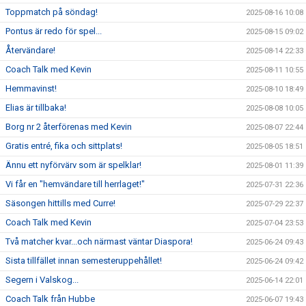
Toppmatch på söndag!
2025-08-16 10:08
Pontus är redo för spel...
2025-08-15 09:02
Återvändare!
2025-08-14 22:33
Coach Talk med Kevin
2025-08-11 10:55
Hemmavinst!
2025-08-10 18:49
Elias är tillbaka!
2025-08-08 10:05
Borg nr 2 återförenas med Kevin
2025-08-07 22:44
Gratis entré, fika och sittplats!
2025-08-05 18:51
Ännu ett nyförvärv som är spelklar!
2025-08-01 11:39
Vi får en "hemvändare till herrlaget!"
2025-07-31 22:36
Säsongen hittills med Curre!
2025-07-29 22:37
Coach Talk med Kevin
2025-07-04 23:53
Två matcher kvar...och närmast väntar Diaspora!
2025-06-24 09:43
Sista tillfället innan semesteruppehållet!
2025-06-24 09:42
Segern i Valskog...
2025-06-14 22:01
Coach Talk från Hubbe
2025-06-07 19:43