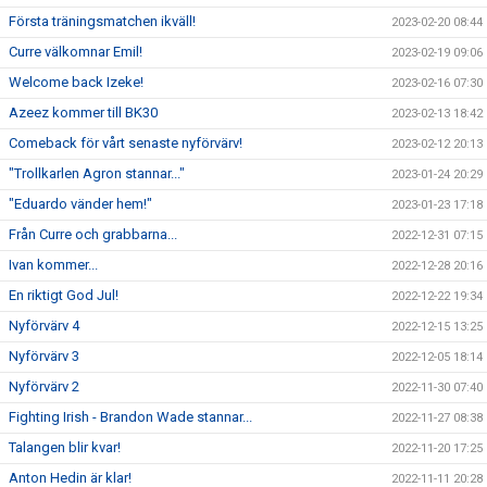
Första träningsmatchen ikväll!
2023-02-20 08:44
Curre välkomnar Emil!
2023-02-19 09:06
Welcome back Izeke!
2023-02-16 07:30
Azeez kommer till BK30
2023-02-13 18:42
Comeback för vårt senaste nyförvärv!
2023-02-12 20:13
"Trollkarlen Agron stannar..."
2023-01-24 20:29
"Eduardo vänder hem!"
2023-01-23 17:18
Från Curre och grabbarna...
2022-12-31 07:15
Ivan kommer...
2022-12-28 20:16
En riktigt God Jul!
2022-12-22 19:34
Nyförvärv 4
2022-12-15 13:25
Nyförvärv 3
2022-12-05 18:14
Nyförvärv 2
2022-11-30 07:40
Fighting Irish - Brandon Wade stannar...
2022-11-27 08:38
Talangen blir kvar!
2022-11-20 17:25
Anton Hedin är klar!
2022-11-11 20:28