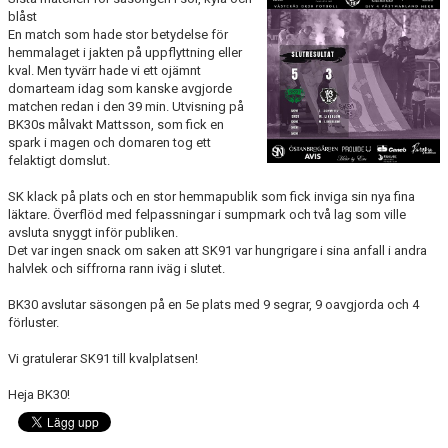
KONTAKT
blåst
En match som hade stor betydelse för
hemmalaget i jakten på uppflyttning eller
kval. Men tyvärr hade vi ett ojämnt
domarteam idag som kanske avgjorde
matchen redan i den 39 min. Utvisning på
BK30s målvakt Mattsson, som fick en
spark i magen och domaren tog ett
felaktigt domslut.
SK klack på plats och en stor hemmapublik som fick inviga sin nya fina
läktare. Överflöd med felpassningar i sumpmark och två lag som ville
avsluta snyggt inför publiken.
Det var ingen snack om saken att SK91 var hungrigare i sina anfall i andra
halvlek och siffrorna rann iväg i slutet.
BK30 avslutar säsongen på en 5e plats med 9 segrar, 9 oavgjorda och 4
förluster.
Vi gratulerar SK91 till kvalplatsen!
Heja BK30!