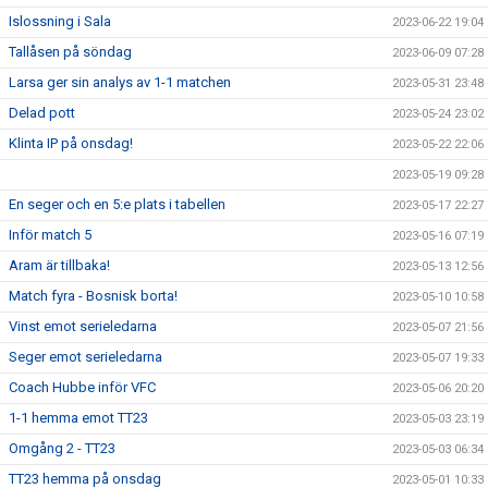
Islossning i Sala
2023-06-22 19:04
Tallåsen på söndag
2023-06-09 07:28
Larsa ger sin analys av 1-1 matchen
2023-05-31 23:48
Delad pott
2023-05-24 23:02
Klinta IP på onsdag!
2023-05-22 22:06
2023-05-19 09:28
En seger och en 5:e plats i tabellen
2023-05-17 22:27
Inför match 5
2023-05-16 07:19
Aram är tillbaka!
2023-05-13 12:56
Match fyra - Bosnisk borta!
2023-05-10 10:58
Vinst emot serieledarna
2023-05-07 21:56
Seger emot serieledarna
2023-05-07 19:33
Coach Hubbe inför VFC
2023-05-06 20:20
1-1 hemma emot TT23
2023-05-03 23:19
Omgång 2 - TT23
2023-05-03 06:34
TT23 hemma på onsdag
2023-05-01 10:33