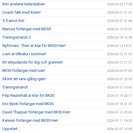
Kim ansluter ledarstaben
2026-02-22 17:38
Coach Talk med Kevin!
2026-02-21 21:51
5-5 emot Eis!
2026-02-21 21:48
Marcus förlänger med BK30!
2026-02-19 22:05
Träningsmatch 2
2026-02-18 16:28
Nyförvärv...Theo är klar för BK30 Herr!
2026-02-13 18:27
Liam är tillbaka i sommar!
2026-02-12 21:50
Ett erbjudande för dig och grannen!
2026-02-12 21:37
BK30 förlänger med Ivan!
2026-02-02 07:06
Skönt att vara igång igen!
2026-02-01 22:32
Träningsmatch
2026-01-27 10:40
Filip Reuterhäll är klar för BK30
2026-01-19 20:17
Eric Björk förlänger med BK30
2026-01-18 21:37
David Thapper förlänger med BK30 Herr
2026-01-15 20:43
Karwan förlänger med BK30 Herr
2026-01-11 18:20
Uppstart...
2026-01-07 15:49