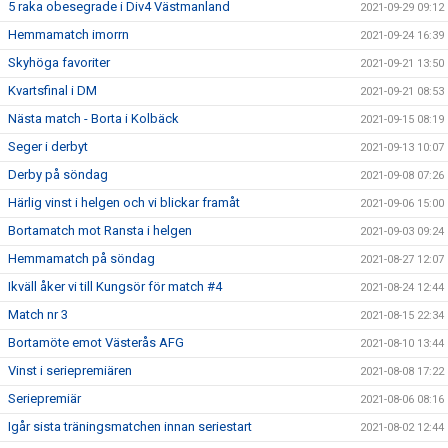
5 raka obesegrade i Div4 Västmanland
2021-09-29 09:12
Hemmamatch imorrn
2021-09-24 16:39
Skyhöga favoriter
2021-09-21 13:50
Kvartsfinal i DM
2021-09-21 08:53
Nästa match - Borta i Kolbäck
2021-09-15 08:19
Seger i derbyt
2021-09-13 10:07
Derby på söndag
2021-09-08 07:26
Härlig vinst i helgen och vi blickar framåt
2021-09-06 15:00
Bortamatch mot Ransta i helgen
2021-09-03 09:24
Hemmamatch på söndag
2021-08-27 12:07
Ikväll åker vi till Kungsör för match #4
2021-08-24 12:44
Match nr 3
2021-08-15 22:34
Bortamöte emot Västerås AFG
2021-08-10 13:44
Vinst i seriepremiären
2021-08-08 17:22
Seriepremiär
2021-08-06 08:16
Igår sista träningsmatchen innan seriestart
2021-08-02 12:44