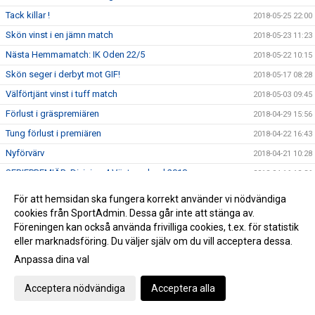
Tack killar !
2018-05-25 22:00
Skön vinst i en jämn match
2018-05-23 11:23
Nästa Hemmamatch: IK Oden 22/5
2018-05-22 10:15
Skön seger i derbyt mot GIF!
2018-05-17 08:28
Välförtjänt vinst i tuff match
2018-05-03 09:45
Förlust i gräspremiären
2018-04-29 15:56
Tung förlust i premiären
2018-04-22 16:43
Nyförvärv
2018-04-21 10:28
SERIEPREMIÄR: Division 4 Västmanland 2018
2018-04-16 12:36
Referat: Seger i genrepet
2018-04-16 08:48
För att hemsidan ska fungera korrekt använder vi nödvändiga
Referat Triangelns IK - Västerås BK30
cookies från SportAdmin. Dessa går inte att stänga av.
2018-04-07 20:34
Föreningen kan också använda frivilliga cookies, t.ex. för statistik
Spelarintervju med Lorenzo Tana
2018-01-24 09:51
eller marknadsföring. Du väljer själv om du vill acceptera dessa.
Spelarintervju med Nick Braithwaite
2018-01-19 20:19
Anpassa dina val
Säsongen 2018 är igång.
2018-01-19 10:27
Acceptera nödvändiga
Acceptera alla
Nyförvärv 3 och 4
2018-01-19 10:26
Jul och Nyår
2018-01-19 10:24