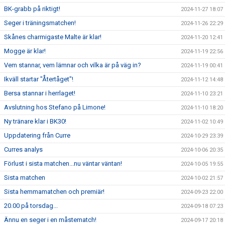
BK-grabb på riktigt!
2024-11-27 18:07
Seger i träningsmatchen!
2024-11-26 22:29
Skånes charmigaste Malte är klar!
2024-11-20 12:41
Mogge är klar!
2024-11-19 22:56
Vem stannar, vem lämnar och vilka är på väg in?
2024-11-19 00:41
Ikväll startar "Återtåget"!
2024-11-12 14:48
Bersa stannar i herrlaget!
2024-11-10 23:21
Avslutning hos Stefano på Limone!
2024-11-10 18:20
Ny tränare klar i BK30!
2024-11-02 10:49
Uppdatering från Curre
2024-10-29 23:39
Curres analys
2024-10-06 20:35
Förlust i sista matchen...nu väntar väntan!
2024-10-05 19:55
Sista matchen
2024-10-02 21:57
Sista hemmamatchen och premiär!
2024-09-23 22:00
20.00 på torsdag...
2024-09-18 07:23
Ännu en seger i en måstematch!
2024-09-17 20:18