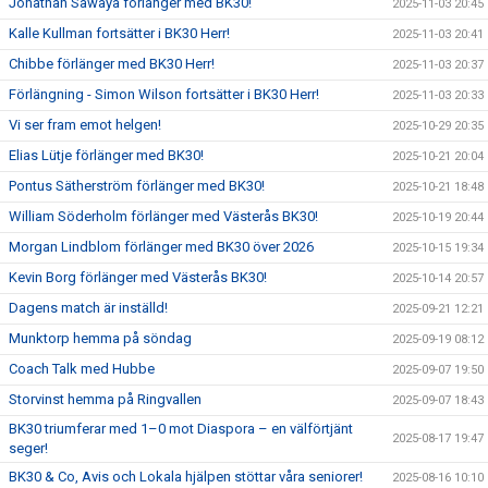
Jonathan Sawaya förlänger med BK30!
2025-11-03 20:45
Kalle Kullman fortsätter i BK30 Herr!
2025-11-03 20:41
Chibbe förlänger med BK30 Herr!
2025-11-03 20:37
Förlängning - Simon Wilson fortsätter i BK30 Herr!
2025-11-03 20:33
Vi ser fram emot helgen!
2025-10-29 20:35
Elias Lütje förlänger med BK30!
2025-10-21 20:04
Pontus Sätherström förlänger med BK30!
2025-10-21 18:48
William Söderholm förlänger med Västerås BK30!
2025-10-19 20:44
Morgan Lindblom förlänger med BK30 över 2026
2025-10-15 19:34
Kevin Borg förlänger med Västerås BK30!
2025-10-14 20:57
Dagens match är inställd!
2025-09-21 12:21
Munktorp hemma på söndag
2025-09-19 08:12
Coach Talk med Hubbe
2025-09-07 19:50
Storvinst hemma på Ringvallen
2025-09-07 18:43
BK30 triumferar med 1–0 mot Diaspora – en välförtjänt
2025-08-17 19:47
seger!
BK30 & Co, Avis och Lokala hjälpen stöttar våra seniorer!
2025-08-16 10:10