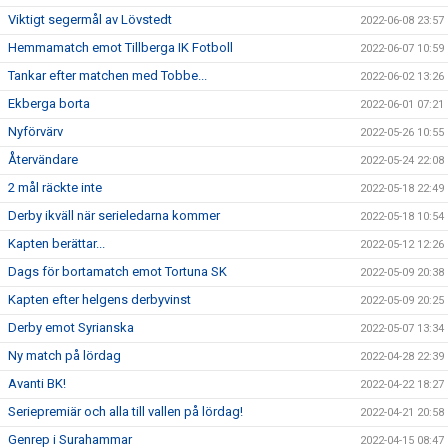
Viktigt segermål av Lövstedt
2022-06-08 23:57
Hemmamatch emot Tillberga IK Fotboll
2022-06-07 10:59
Tankar efter matchen med Tobbe...
2022-06-02 13:26
Ekberga borta
2022-06-01 07:21
Nyförvärv
2022-05-26 10:55
Återvändare
2022-05-24 22:08
2 mål räckte inte
2022-05-18 22:49
Derby ikväll när serieledarna kommer
2022-05-18 10:54
Kapten berättar...
2022-05-12 12:26
Dags för bortamatch emot Tortuna SK
2022-05-09 20:38
Kapten efter helgens derbyvinst
2022-05-09 20:25
Derby emot Syrianska
2022-05-07 13:34
Ny match på lördag
2022-04-28 22:39
Avanti BK!
2022-04-22 18:27
Seriepremiär och alla till vallen på lördag!
2022-04-21 20:58
Genrep i Surahammar
2022-04-15 08:47