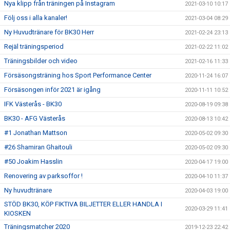
Nya klipp från träningen på Instagram
2021-03-10 10:17
Följ oss i alla kanaler!
2021-03-04 08:29
Ny Huvudtränare för BK30 Herr
2021-02-24 23:13
Rejäl träningsperiod
2021-02-22 11:02
Träningsbilder och video
2021-02-16 11:33
Försäsongsträning hos Sport Performance Center
2020-11-24 16:07
Försäsongen inför 2021 är igång
2020-11-11 10:52
IFK Västerås - BK30
2020-08-19 09:38
BK30 - AFG Västerås
2020-08-13 10:42
#1 Jonathan Mattson
2020-05-02 09:30
#26 Shamiran Ghaitouli
2020-05-02 09:30
#50 Joakim Hasslin
2020-04-17 19:00
Renovering av parksoffor !
2020-04-10 11:37
Ny huvudtränare
2020-04-03 19:00
STÖD BK30, KÖP FIKTIVA BILJETTER ELLER HANDLA I
2020-03-29 11:41
KIOSKEN
Träningsmatcher 2020
2019-12-23 22:42