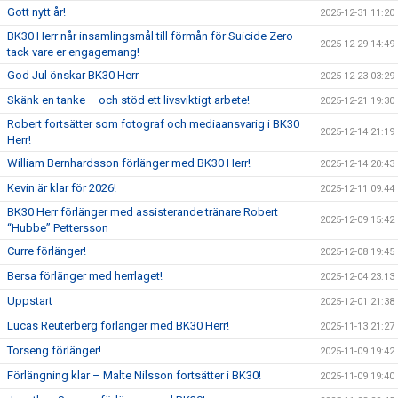
Gott nytt år!
2025-12-31 11:20
BK30 Herr når insamlingsmål till förmån för Suicide Zero –
2025-12-29 14:49
tack vare er engagemang!
God Jul önskar BK30 Herr
2025-12-23 03:29
Skänk en tanke – och stöd ett livsviktigt arbete!
2025-12-21 19:30
Robert fortsätter som fotograf och mediaansvarig i BK30
2025-12-14 21:19
Herr!
William Bernhardsson förlänger med BK30 Herr!
2025-12-14 20:43
Kevin är klar för 2026!
2025-12-11 09:44
BK30 Herr förlänger med assisterande tränare Robert
2025-12-09 15:42
“Hubbe” Pettersson
Curre förlänger!
2025-12-08 19:45
Bersa förlänger med herrlaget!
2025-12-04 23:13
Uppstart
2025-12-01 21:38
Lucas Reuterberg förlänger med BK30 Herr!
2025-11-13 21:27
Torseng förlänger!
2025-11-09 19:42
Förlängning klar – Malte Nilsson fortsätter i BK30!
2025-11-09 19:40