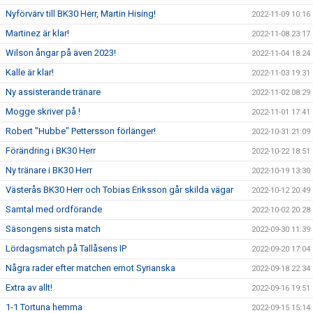
Nyförvärv till BK30 Herr, Martin Hising!
2022-11-09 10:16
Martinez är klar!
2022-11-08 23:17
Wilson ångar på även 2023!
2022-11-04 18:24
Kalle är klar!
2022-11-03 19:31
Ny assisterande tränare
2022-11-02 08:29
Mogge skriver på !
2022-11-01 17:41
Robert "Hubbe" Pettersson förlänger!
2022-10-31 21:09
Förändring i BK30 Herr
2022-10-22 18:51
Ny tränare i BK30 Herr
2022-10-19 13:30
Västerås BK30 Herr och Tobias Eriksson går skilda vägar
2022-10-12 20:49
Samtal med ordförande
2022-10-02 20:28
Säsongens sista match
2022-09-30 11:39
Lördagsmatch på Tallåsens IP
2022-09-20 17:04
Några rader efter matchen emot Syrianska
2022-09-18 22:34
Extra av allt!
2022-09-16 19:51
1-1 Tortuna hemma
2022-09-15 15:14