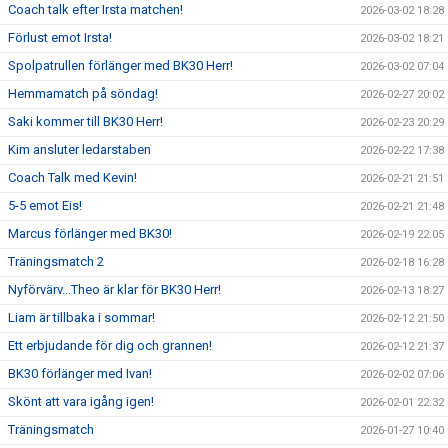
Coach talk efter Irsta matchen!
2026-03-02 18:28
Förlust emot Irsta!
2026-03-02 18:21
Spolpatrullen förlänger med BK30 Herr!
2026-03-02 07:04
Hemmamatch på söndag!
2026-02-27 20:02
Saki kommer till BK30 Herr!
2026-02-23 20:29
Kim ansluter ledarstaben
2026-02-22 17:38
Coach Talk med Kevin!
2026-02-21 21:51
5-5 emot Eis!
2026-02-21 21:48
Marcus förlänger med BK30!
2026-02-19 22:05
Träningsmatch 2
2026-02-18 16:28
Nyförvärv...Theo är klar för BK30 Herr!
2026-02-13 18:27
Liam är tillbaka i sommar!
2026-02-12 21:50
Ett erbjudande för dig och grannen!
2026-02-12 21:37
BK30 förlänger med Ivan!
2026-02-02 07:06
Skönt att vara igång igen!
2026-02-01 22:32
Träningsmatch
2026-01-27 10:40