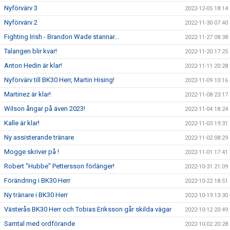
Nyförvärv 3
2022-12-05 18:14
Nyförvärv 2
2022-11-30 07:40
Fighting Irish - Brandon Wade stannar...
2022-11-27 08:38
Talangen blir kvar!
2022-11-20 17:25
Anton Hedin är klar!
2022-11-11 20:28
Nyförvärv till BK30 Herr, Martin Hising!
2022-11-09 10:16
Martinez är klar!
2022-11-08 23:17
Wilson ångar på även 2023!
2022-11-04 18:24
Kalle är klar!
2022-11-03 19:31
Ny assisterande tränare
2022-11-02 08:29
Mogge skriver på !
2022-11-01 17:41
Robert "Hubbe" Pettersson förlänger!
2022-10-31 21:09
Förändring i BK30 Herr
2022-10-22 18:51
Ny tränare i BK30 Herr
2022-10-19 13:30
Västerås BK30 Herr och Tobias Eriksson går skilda vägar
2022-10-12 20:49
Samtal med ordförande
2022-10-02 20:28