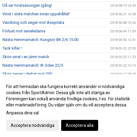
Då var höstsäsongen igång!
2018-08-19 16:59
Vinst i sista matchen innan uppehållet!
2018-06-21 10:28
Vändning och seger mot Assyriska
2018-06-08 10:26
Förlust mot serieledarna
2018-06-04 11:09
Nästa Hemmamatch: Kungsör BK 2/6 15:00
2018-05-30 12:31
Tack killar !
2018-05-25 22:00
Skön vinst i en jämn match
2018-05-23 11:23
Nästa Hemmamatch: IK Oden 22/5
2018-05-22 10:15
Skön seger i derbyt mot GIF!
2018-05-17 08:28
Välförtjänt vinst i tuff match
2018-05-03 09:45
För att hemsidan ska fungera korrekt använder vi nödvändiga
Förlust i gräspremiären
2018-04-29 15:56
cookies från SportAdmin. Dessa går inte att stänga av.
Föreningen kan också använda frivilliga cookies, t.ex. för statistik
Tung förlust i premiären
2018-04-22 16:43
eller marknadsföring. Du väljer själv om du vill acceptera dessa.
Nyförvärv
2018-04-21 10:28
Anpassa dina val
SERIEPREMIÄR: Division 4 Västmanland 2018
2018-04-16 12:36
Referat: Seger i genrepet
Acceptera nödvändiga
Acceptera alla
2018-04-16 08:48
Referat Triangelns IK - Västerås BK30
2018-04-07 20:34