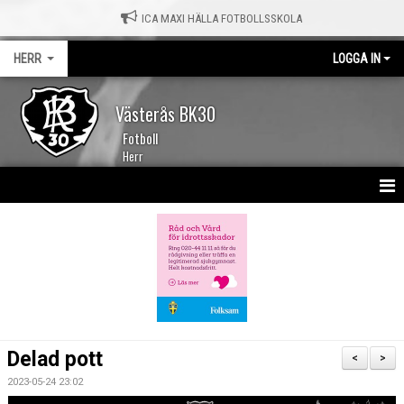
ICA MAXI HÄLLA FOTBOLLSSKOLA
HERR
LOGGA IN
Västerås BK30
Fotboll
Herr
HEM
NYHETER
KALENDER
TRUPPEN
Delad pott
<
>
MATCHER
2023-05-24 23:02