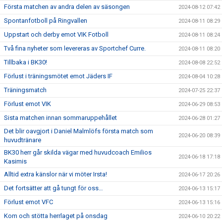
Första matchen av andra delen av säsongen
2024-08-12 07:42
Spontanfotboll på Ringvallen
2024-08-11 08:29
Uppstart och derby emot VIK Fotboll
2024-08-11 08:24
Två fina nyheter som levereras av Sportchef Curre.
2024-08-11 08:20
Tillbaka i BK30!
2024-08-08 22:52
Förlust i träningsmötet emot Jäders IF
2024-08-04 10:28
Träningsmatch
2024-07-25 22:37
Förlust emot VIK
2024-06-29 08:53
Sista matchen innan sommaruppehållet
2024-06-28 01:27
Det blir oavgjort i Daniel Malmlöfs första match som
2024-06-20 08:39
huvudtränare
BK30 herr går skilda vägar med huvudcoach Emilios
2024-06-18 17:18
Kasimis
Alltid extra känslor när vi möter Irsta!
2024-06-17 20:26
Det fortsätter att gå tungt för oss…
2024-06-13 15:17
Förlust emot VFC
2024-06-13 15:16
Kom och stötta herrlaget på onsdag
2024-06-10 20:22