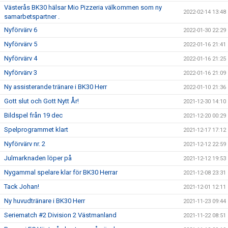
Västerås BK30 hälsar Mio Pizzeria välkommen som ny
2022-02-14 13:48
samarbetspartner .
Nyförvärv 6
2022-01-30 22:29
Nyförvärv 5
2022-01-16 21:41
Nyförvärv 4
2022-01-16 21:25
Nyförvärv 3
2022-01-16 21:09
Ny assisterande tränare i BK30 Herr
2022-01-10 21:36
Gott slut och Gott Nytt År!
2021-12-30 14:10
Bildspel från 19 dec
2021-12-20 00:29
Spelprogrammet klart
2021-12-17 17:12
Nyförvärv nr. 2
2021-12-12 22:59
Julmarknaden löper på
2021-12-12 19:53
Nygammal spelare klar för BK30 Herrar
2021-12-08 23:31
Tack Johan!
2021-12-01 12:11
Ny huvudtränare i BK30 Herr
2021-11-23 09:44
Seriematch #2 Division 2 Västmanland
2021-11-22 08:51