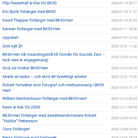
Filip Reuterhäll är klar för BK30
2026-01-19 20:17
Eric Björk förlänger med BK30
2026-01-18 21:37
David Thapper förlänger med BK30 Herr
2026-01-15 20:43
Karwan förlänger med BK30 Herr
2026-01-11 18:20
Uppstart...
2026-01-07 15:49
Gott nytt år!
2025-12-31 11:20
BK30 Herr når insamlingsmål till förmån för Suicide Zero –
2025-12-29 14:49
tack vare er engagemang!
God Jul önskar BK30 Herr
2025-12-23 03:29
Skänk en tanke – och stöd ett livsviktigt arbete!
2025-12-21 19:30
Robert fortsätter som fotograf och mediaansvarig i BK30
2025-12-14 21:19
Herr!
William Bernhardsson förlänger med BK30 Herr!
2025-12-14 20:43
Kevin är klar för 2026!
2025-12-11 09:44
BK30 Herr förlänger med assisterande tränare Robert
2025-12-09 15:42
“Hubbe” Pettersson
Curre förlänger!
2025-12-08 19:45
Bersa förlänger med herrlaget!
2025-12-04 23:13