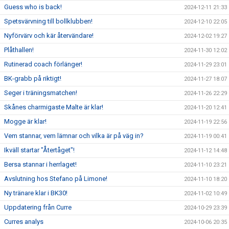
Guess who is back!
2024-12-11 21:33
Spetsvärvning till bollklubben!
2024-12-10 22:05
Nyförvärv och kär återvändare!
2024-12-02 19:27
Plåthallen!
2024-11-30 12:02
Rutinerad coach förlänger!
2024-11-29 23:01
BK-grabb på riktigt!
2024-11-27 18:07
Seger i träningsmatchen!
2024-11-26 22:29
Skånes charmigaste Malte är klar!
2024-11-20 12:41
Mogge är klar!
2024-11-19 22:56
Vem stannar, vem lämnar och vilka är på väg in?
2024-11-19 00:41
Ikväll startar "Återtåget"!
2024-11-12 14:48
Bersa stannar i herrlaget!
2024-11-10 23:21
Avslutning hos Stefano på Limone!
2024-11-10 18:20
Ny tränare klar i BK30!
2024-11-02 10:49
Uppdatering från Curre
2024-10-29 23:39
Curres analys
2024-10-06 20:35