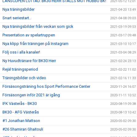
LÄNSCUPEN LOTTAD. BK30 HERR STÄLLS MOT HUBBO BK!
2021-05-12 12:01
Nya träningsbilder
2021-04-20 13:49
Snart seriestart..
2021-04-08 09:03
Nya träningsbilder från veckan som gick
2021-03-19 09:53
Presentation av spelartruppen
2021-03-17 09:48
Nya klipp från träningen på Instagram
2021-03-10 10:17
Följ oss i alla kanaler!
2021-03-04 08:29
Ny Huvudtränare för BK30 Herr
2021-02-24 23:13
Rejäl träningsperiod
2021-02-22 11:02
Träningsbilder och video
2021-02-16 11:33
Försäsongsträning hos Sport Performance Center
2020-11-24 16:07
Försäsongen inför 2021 är igång
2020-11-11 10:52
IFK Västerås - BK30
2020-08-19 09:38
BK30 - AFG Västerås
2020-08-13 10:42
#1 Jonathan Mattson
2020-05-02 09:30
#26 Shamiran Ghaitouli
2020-05-02 09:30