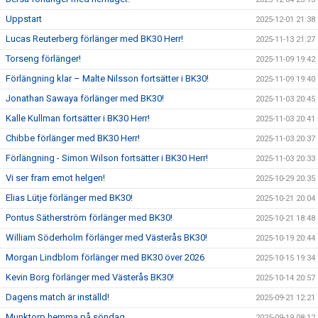
Uppstart
2025-12-01 21:38
Lucas Reuterberg förlänger med BK30 Herr!
2025-11-13 21:27
Torseng förlänger!
2025-11-09 19:42
Förlängning klar – Malte Nilsson fortsätter i BK30!
2025-11-09 19:40
Jonathan Sawaya förlänger med BK30!
2025-11-03 20:45
Kalle Kullman fortsätter i BK30 Herr!
2025-11-03 20:41
Chibbe förlänger med BK30 Herr!
2025-11-03 20:37
Förlängning - Simon Wilson fortsätter i BK30 Herr!
2025-11-03 20:33
Vi ser fram emot helgen!
2025-10-29 20:35
Elias Lütje förlänger med BK30!
2025-10-21 20:04
Pontus Sätherström förlänger med BK30!
2025-10-21 18:48
William Söderholm förlänger med Västerås BK30!
2025-10-19 20:44
Morgan Lindblom förlänger med BK30 över 2026
2025-10-15 19:34
Kevin Borg förlänger med Västerås BK30!
2025-10-14 20:57
Dagens match är inställd!
2025-09-21 12:21
Munktorp hemma på söndag
2025-09-19 08:12