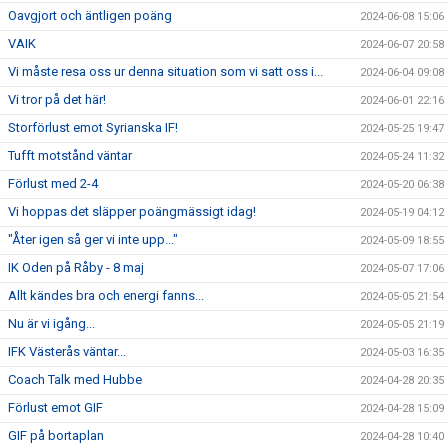
Oavgjort och äntligen poäng
2024-06-08 15:06
VAIK
2024-06-07 20:58
Vi måste resa oss ur denna situation som vi satt oss i...
2024-06-04 09:08
Vi tror på det här!
2024-06-01 22:16
Storförlust emot Syrianska IF!
2024-05-25 19:47
Tufft motstånd väntar
2024-05-24 11:32
Förlust med 2-4
2024-05-20 06:38
Vi hoppas det släpper poängmässigt idag!
2024-05-19 04:12
"Åter igen så ger vi inte upp..."
2024-05-09 18:55
IK Oden på Råby - 8 maj
2024-05-07 17:06
Allt kändes bra och energi fanns...
2024-05-05 21:54
Nu är vi igång...
2024-05-05 21:19
IFK Västerås väntar...
2024-05-03 16:35
Coach Talk med Hubbe
2024-04-28 20:35
Förlust emot GIF
2024-04-28 15:09
GIF på bortaplan
2024-04-28 10:40