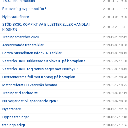
#50 Joakim Hasslin
2020-04-17 19:00
Renovering av parksoffor !
2020-04-10 11:37
Ny huvudtränare
2020-04-03 19:00
STÖD BK30, KÖP FIKTIVA BILJETTER ELLER HANDLA I
2020-03-29 11:41
KIOSKEN
Träningsmatcher 2020
2019-12-23 22:42
Assisterande tränare klar!
2019-12-08 18:30
Första pusselbiten inför 2020 är klar!
2019-11-08 20:13
Västerås BK30 utklassade Kolsva IF på bortaplan !
2019-06-27 11:58
Västerås BK30 tog rättvis seger mot Norrby SK
2019-06-08 19:43
Herrseniorerna föll mot Köping på bortaplan
2019-05-23 20:20
Matchreferat FC Västerås hemma
2019-05-17 19:25
Träningstid ändrad !!!!
2019-01-09 07:19
Nu börjar det bli spännande igen !
2019-01-07 20:00
Nya tränare
2018-11-13 22:33
Öppna träningar
2018-10-17 17:10
träningsledigt
2018-10-17 17:06