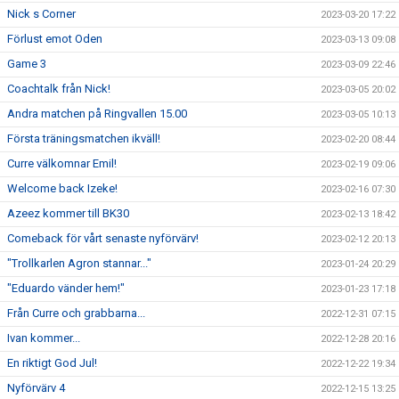
Nick s Corner
2023-03-20 17:22
Förlust emot Oden
2023-03-13 09:08
Game 3
2023-03-09 22:46
Coachtalk från Nick!
2023-03-05 20:02
Andra matchen på Ringvallen 15.00
2023-03-05 10:13
Första träningsmatchen ikväll!
2023-02-20 08:44
Curre välkomnar Emil!
2023-02-19 09:06
Welcome back Izeke!
2023-02-16 07:30
Azeez kommer till BK30
2023-02-13 18:42
Comeback för vårt senaste nyförvärv!
2023-02-12 20:13
"Trollkarlen Agron stannar..."
2023-01-24 20:29
"Eduardo vänder hem!"
2023-01-23 17:18
Från Curre och grabbarna...
2022-12-31 07:15
Ivan kommer...
2022-12-28 20:16
En riktigt God Jul!
2022-12-22 19:34
Nyförvärv 4
2022-12-15 13:25