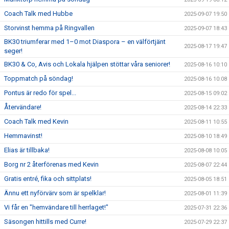
Coach Talk med Hubbe
2025-09-07 19:50
Storvinst hemma på Ringvallen
2025-09-07 18:43
BK30 triumferar med 1–0 mot Diaspora – en välförtjänt
2025-08-17 19:47
seger!
BK30 & Co, Avis och Lokala hjälpen stöttar våra seniorer!
2025-08-16 10:10
Toppmatch på söndag!
2025-08-16 10:08
Pontus är redo för spel...
2025-08-15 09:02
Återvändare!
2025-08-14 22:33
Coach Talk med Kevin
2025-08-11 10:55
Hemmavinst!
2025-08-10 18:49
Elias är tillbaka!
2025-08-08 10:05
Borg nr 2 återförenas med Kevin
2025-08-07 22:44
Gratis entré, fika och sittplats!
2025-08-05 18:51
Ännu ett nyförvärv som är spelklar!
2025-08-01 11:39
Vi får en "hemvändare till herrlaget!"
2025-07-31 22:36
Säsongen hittills med Curre!
2025-07-29 22:37