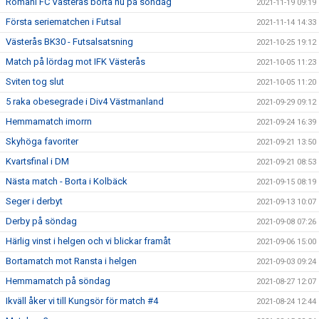
Romani FC Västerås borta nu på söndag
2021-11-19 09:19
Första seriematchen i Futsal
2021-11-14 14:33
Västerås BK30 - Futsalsatsning
2021-10-25 19:12
Match på lördag mot IFK Västerås
2021-10-05 11:23
Sviten tog slut
2021-10-05 11:20
5 raka obesegrade i Div4 Västmanland
2021-09-29 09:12
Hemmamatch imorrn
2021-09-24 16:39
Skyhöga favoriter
2021-09-21 13:50
Kvartsfinal i DM
2021-09-21 08:53
Nästa match - Borta i Kolbäck
2021-09-15 08:19
Seger i derbyt
2021-09-13 10:07
Derby på söndag
2021-09-08 07:26
Härlig vinst i helgen och vi blickar framåt
2021-09-06 15:00
Bortamatch mot Ransta i helgen
2021-09-03 09:24
Hemmamatch på söndag
2021-08-27 12:07
Ikväll åker vi till Kungsör för match #4
2021-08-24 12:44