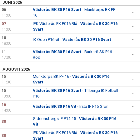
JUNI 2026
06
Västerås BK 30 P16 Svart
- Munktorps BK PF
-
11:00
16
07
IFK Västerås FK P016 Blå -
Västerås BK 30 P16
-
11:00
Svart
10
IK Oden P16 vit -
Västerås BK 30 P16 Svart
-
18:00
11
Västerås BK 30 P16 Svart
- Barkarö SK P16
-
17:30
Röd
AUGUSTI 2026
15
Munktorps BK PF 16 -
Västerås BK 30 P16
-
11:30
Svart
15
Västerås BK 30 P16 Svart
- Tillberga IK Fotboll
-
13:00
P16
16
Västerås BK 30 P16 Vit
- Irsta IF P15 Grön
-
14:00
Gideonsbergs IF P14-15 -
Västerås BK 30 P16
30
-
Vit
IFK Västerås FK P016 Blå -
Västerås BK 30 P16
30
-
Svart