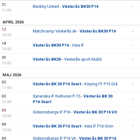
BILDGALLERI
21
Bäckby United -
Västerås BK30 P16
-
11:00
DOKUMENT
APRIL 2026
12
KONTAKT
Matchcamp Västerås sk -
Västerås BK30 P16
-
10:30
18
Västerås BK30 P16
- Irsta IF
-
10:00
25
Västerås BK30
- Västerås sport klubb
-
10:00
MAJ 2026
02
Västerås BK 30 P16 Svart
- Köping FF P15 Grå
-
11:00
02
Syrianska IF Kerburan P-15 -
Västerås BK 30
-
13:00
P16 Svart
03
Gideonsbergs IF P16 -
Västerås BK 30 P16 Vit
-
10:00
09
Västerås BK 30 P16 Svart
- Irsta IF P16 Grön
-
10:00
09
Gideonsbergs IF P16 Vit -
Västerås BK 30 P16