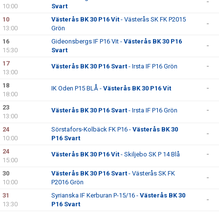
-
10:00
Svart
10
Västerås BK 30 P16 Vit
- Västerås SK FK P2015
-
13:00
Grön
16
Gideonsbergs IF P16 Vit -
Västerås BK 30 P16
-
15:30
Svart
17
Västerås BK 30 P16 Svart
- Irsta IF P16 Grön
-
13:00
18
IK Oden P15 BLÅ -
Västerås BK 30 P16 Vit
-
18:00
23
Västerås BK 30 P16 Svart
- Irsta IF P16 Grön
-
13:00
24
Sörstafors-Kolbäck FK P16 -
Västerås BK 30
-
10:00
P16 Svart
24
Västerås BK 30 P16 Vit
- Skiljebo SK P 14 Blå
-
15:00
30
Västerås BK 30 P16 Svart
- Västerås SK FK
-
10:00
P2016 Grön
31
Syrianska IF Kerburan P-15/16 -
Västerås BK 30
-
13:30
P16 Svart