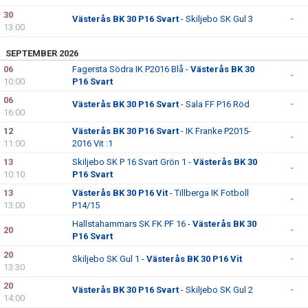
30
Västerås BK 30 P16 Svart
- Skiljebo SK Gul 3
-
13:00
SEPTEMBER 2026
06
Fagersta Södra IK P2016 Blå -
Västerås BK 30
-
10:00
P16 Svart
06
Västerås BK 30 P16 Svart
- Sala FF P16 Röd
-
16:00
12
Västerås BK 30 P16 Svart
- IK Franke P2015-
-
11:00
2016 Vit :1
13
Skiljebo SK P 16 Svart Grön 1 -
Västerås BK 30
-
10:10
P16 Svart
13
Västerås BK 30 P16 Vit
- Tillberga IK Fotboll
-
13:00
P14/15
Hallstahammars SK FK PF 16 -
Västerås BK 30
20
-
P16 Svart
20
Skiljebo SK Gul 1 -
Västerås BK 30 P16 Vit
-
13:30
20
Västerås BK 30 P16 Svart
- Skiljebo SK Gul 2
-
14:00