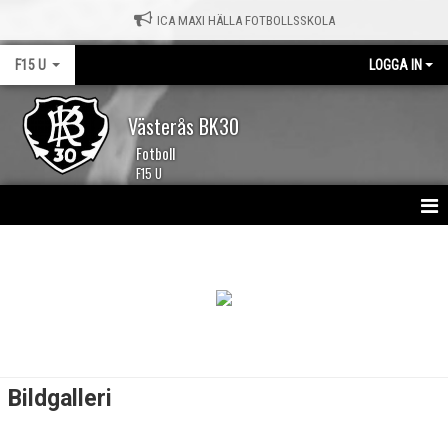
ICA MAXI HÄLLA FOTBOLLSSKOLA
F15 U
LOGGA IN
Västerås BK30
Fotboll
F15 U
HEM
NYHETER
KALENDER
MATCHER
Bildgalleri
TRUPPEN