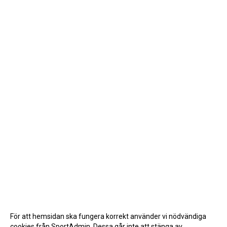
För att hemsidan ska fungera korrekt använder vi nödvändiga
cookies från SportAdmin. Dessa går inte att stänga av.