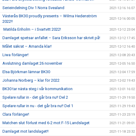
Serieindelning Div 1 Norra Svealand
2021-12-16 16:07
Västerås BK30 proudly presents – Wilma Hedenström
2021-12-16 00:05
2022!!
Matilda Eriholm – i Svartvitt 2022!
2021-12-12 23:04
Damlaget spetsar anfallet – Sara Eriksson har skrivit på!
2021-12-12 17:45
Målet säkrat – Amanda klar!
2021-12-12 16:40
Liwa förlänger!
2021-12-08 20:43
Avslutning damlaget 26 november
2021-12-05 16:50
Elsa Björkman lämnar BK30
2021-12-04 17:59
Johanna Norberg – klar för 2022
2021-12-02 19:43
BK30 tar nästa steg i vår kommunikation
2021-12-01 16:02
Spelare rullar in - det går bra nu!! Del 2
2021-11-29 19:50
Spelare rullar in nu - det går bra nu!! Del 1
2021-11-29 19:43
Clara förlänger!
2021-11-23 23:19
Matchen slut förlust med 6-2 mot F-15 Landslaget
2021-11-21 09:01
Damlaget mot landslaget!!
2021-11-18 23:32