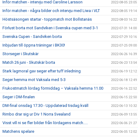
Inför matchen - intervju med Caroline Larsson
2022-08-05 23:05
Inför matchen - några bilder och intervju med Liwa i VLT
2022-08-05 19:14
Höstsäsongen startar - toppmatch mot Bollstanäs
2022-08-03 16:22
Förlust borta mot Sandviken i Svenska cupen med 3-1
2022-07-31 14:00
Svenska Cupen - Sandviken borta
2022-07-29 10:16
Inbjudan till öppna träningar i BK30!
2022-07-25 09:00
Storseger i Skutskär
2022-06-26 16:39
Match 26 juni - Skutskär borta
2022-06-23 13:54
Stark lagmoral gav seger efter tuff inledning
2022-06-19 12:12
Seger hemma mot Vaksala med 5-3
2022-06-18 12:49
Frukostmatch lördag förmiddag – Vaksala hemma 11.00
2022-06-16 22:52
Seger i DM-finalen
2022-06-15 22:50
DM-final onsdag 17.30 - Uppdaterad tisdag kväll
2022-06-13 10:32
Rimbo drar sig ur Div 1 Norra Svealand
2022-06-09 13:55
Visst vill ni se fler bilder från lördagens match.....
2022-06-06 21:27
Matchens spelare
2022-06-05 12:02