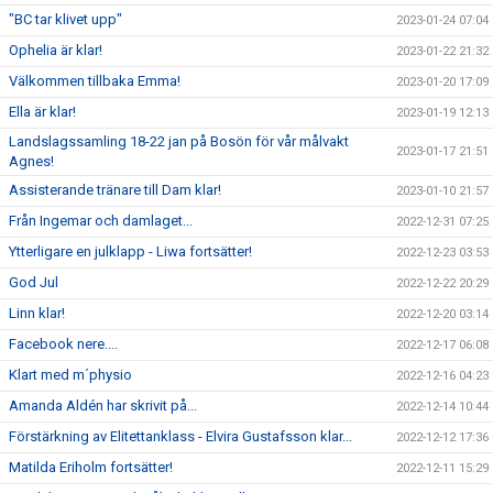
"BC tar klivet upp"
2023-01-24 07:04
Ophelia är klar!
2023-01-22 21:32
Välkommen tillbaka Emma!
2023-01-20 17:09
Ella är klar!
2023-01-19 12:13
Landslagssamling 18-22 jan på Bosön för vår målvakt
2023-01-17 21:51
Agnes!
Assisterande tränare till Dam klar!
2023-01-10 21:57
Från Ingemar och damlaget...
2022-12-31 07:25
Ytterligare en julklapp - Liwa fortsätter!
2022-12-23 03:53
God Jul
2022-12-22 20:29
Linn klar!
2022-12-20 03:14
Facebook nere....
2022-12-17 06:08
Klart med m´physio
2022-12-16 04:23
Amanda Aldén har skrivit på...
2022-12-14 10:44
Förstärkning av Elitettanklass - Elvira Gustafsson klar...
2022-12-12 17:36
Matilda Eriholm fortsätter!
2022-12-11 15:29