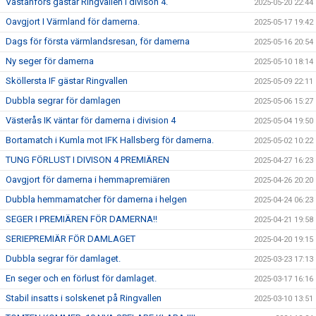
Västanfors gästar Ringvallen i divison 4.
2025-05-20 22:44
Oavgjort I Värmland för damerna.
2025-05-17 19:42
Dags för första värmlandsresan, för damerna
2025-05-16 20:54
Ny seger för damerna
2025-05-10 18:14
Sköllersta IF gästar Ringvallen
2025-05-09 22:11
Dubbla segrar för damlagen
2025-05-06 15:27
Västerås IK väntar för damerna i division 4
2025-05-04 19:50
Bortamatch i Kumla mot IFK Hallsberg för damerna.
2025-05-02 10:22
TUNG FÖRLUST I DIVISON 4 PREMIÄREN
2025-04-27 16:23
Oavgjort för damerna i hemmapremiären
2025-04-26 20:20
Dubbla hemmamatcher för damerna i helgen
2025-04-24 06:23
SEGER I PREMIÄREN FÖR DAMERNA!!
2025-04-21 19:58
SERIEPREMIÄR FÖR DAMLAGET
2025-04-20 19:15
Dubbla segrar för damlaget.
2025-03-23 17:13
En seger och en förlust för damlaget.
2025-03-17 16:16
Stabil insatts i solskenet på Ringvallen
2025-03-10 13:51