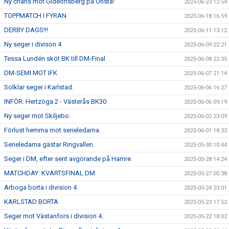
Ny chans mot Gideonsberg på Önsta!
2025-06-23 12:54
TOPPMATCH I FYRAN
2025-06-18 16:59
DERBY DAGS!!!
2025-06-11 13:12
Ny seger i divison 4
2025-06-09 22:21
Tessa Lundén sköt BK till DM-Final
2025-06-08 22:35
DM-SEMI MOT IFK
2025-06-07 21:14
Solklar seger i Karlstad.
2025-06-06 16:27
INFÖR: Hertzöga 2 - Västerås BK30
2025-06-06 09:19
Ny seger mot Skiljebo.
2025-06-02 23:09
Förlust hemma mot serieledarna.
2025-06-01 18:33
Serieledarna gästar Ringvallen.
2025-05-30 10:44
Seger i DM, efter sent avgörande på Hamre.
2025-05-28 14:24
MATCHDAY: KVARTSFINAL DM
2025-05-27 00:38
Arboga borta i division 4
2025-05-24 23:01
KARLSTAD BORTA
2025-05-23 17:52
Seger mot Västanfors i division 4.
2025-05-22 18:02