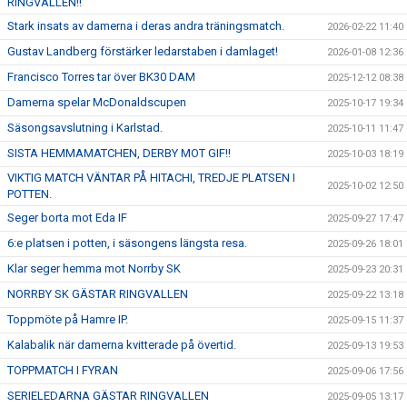
RINGVALLEN!!
Stark insats av damerna i deras andra träningsmatch.
2026-02-22 11:40
Gustav Landberg förstärker ledarstaben i damlaget!
2026-01-08 12:36
Francisco Torres tar över BK30 DAM
2025-12-12 08:38
Damerna spelar McDonaldscupen
2025-10-17 19:34
Säsongsavslutning i Karlstad.
2025-10-11 11:47
SISTA HEMMAMATCHEN, DERBY MOT GIF!!
2025-10-03 18:19
VIKTIG MATCH VÄNTAR PÅ HITACHI, TREDJE PLATSEN I
2025-10-02 12:50
POTTEN.
Seger borta mot Eda IF
2025-09-27 17:47
6:e platsen i potten, i säsongens längsta resa.
2025-09-26 18:01
Klar seger hemma mot Norrby SK
2025-09-23 20:31
NORRBY SK GÄSTAR RINGVALLEN
2025-09-22 13:18
Toppmöte på Hamre IP.
2025-09-15 11:37
Kalabalik när damerna kvitterade på övertid.
2025-09-13 19:53
TOPPMATCH I FYRAN
2025-09-06 17:56
SERIELEDARNA GÄSTAR RINGVALLEN
2025-09-05 13:17