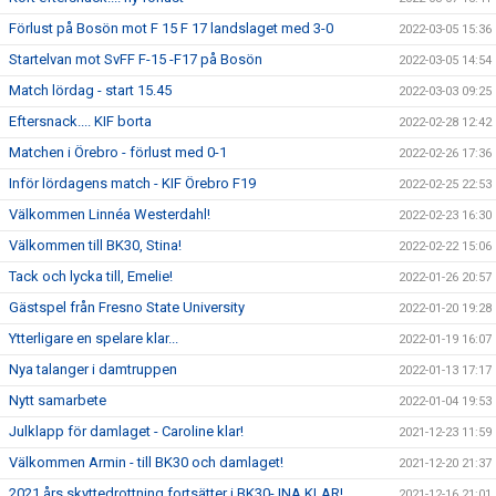
Förlust på Bosön mot F 15 F 17 landslaget med 3-0
2022-03-05 15:36
Startelvan mot SvFF F-15 -F17 på Bosön
2022-03-05 14:54
Match lördag - start 15.45
2022-03-03 09:25
Eftersnack.... KIF borta
2022-02-28 12:42
Matchen i Örebro - förlust med 0-1
2022-02-26 17:36
Inför lördagens match - KIF Örebro F19
2022-02-25 22:53
Välkommen Linnéa Westerdahl!
2022-02-23 16:30
Välkommen till BK30, Stina!
2022-02-22 15:06
Tack och lycka till, Emelie!
2022-01-26 20:57
Gästspel från Fresno State University
2022-01-20 19:28
Ytterligare en spelare klar...
2022-01-19 16:07
Nya talanger i damtruppen
2022-01-13 17:17
Nytt samarbete
2022-01-04 19:53
Julklapp för damlaget - Caroline klar!
2021-12-23 11:59
Välkommen Armin - till BK30 och damlaget!
2021-12-20 21:37
2021 års skyttedrottning fortsätter i BK30- INA KLAR!
2021-12-16 21:01