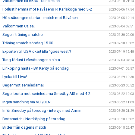
Välkommen till BK30 - Stina Huss!
2023-08-10 21:14
Förlust hemma mot Rävåsens IK Karlskoga med 3-2
2023-08-06 17:54
Höstsäsongen startar - match mot Rävåsen
2023-08-05 12:14
Välkommen Cajsa!
2023-08-04 09:51
Seger i träningsmatchen
2023-07-30 22:00
Träningsmatch söndag 15.00
2023-07-28 10:02
Exporten till USA ökar! Ella ”goes west”!
2023-07-19 12:48
Tung förlust i vårsäsongens sista....
2023-07-03 04:14
Linköping nästa - BK Kenty på söndag
2023-07-01 05:57
Lycka till Liwa!
2023-06-29 10:30
Seger mot serieledarna!
2023-06-23 00:52
Seger borta mot serieledarna Smedby AIS med 4-2
2023-06-22 19:03
Ingen sändning via VLT/BLN!
2023-06-22 11:03
Inför Smedby på torsdag - intervju med Armin
2023-06-20 21:29
Bortamatch i Norrköping på torsdag
2023-06-20 18:02
Bilder från dagens match
2023-06-15 22:47