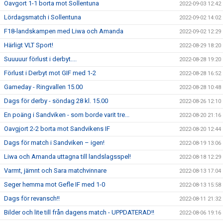
Oavgort 1-1 borta mot Sollentuna
2022-09-03 12:42
Lördagsmatch i Sollentuna
2022-09-02 14:02
F18-landskampen med Liwa och Amanda
2022-09-02 12:29
Härligt VLT Sport!
2022-08-29 18:20
Suuuuur förlust i derbyt....
2022-08-28 19:20
Förlust i Derbyt mot GIF med 1-2
2022-08-28 16:52
Gameday - Ringvallen 15.00
2022-08-28 10:48
Dags för derby - söndag 28 kl. 15.00
2022-08-26 12:10
En poäng i Sandviken - som borde varit tre...
2022-08-20 21:16
Oavgjort 2-2 borta mot Sandvikens IF
2022-08-20 12:44
Dags för match i Sandviken – igen!
2022-08-19 13:06
Liwa och Amanda uttagna till landslagsspel!
2022-08-18 12:29
Varmt, jämnt och Sara matchvinnare
2022-08-13 17:04
Seger hemma mot Gefle IF med 1-0
2022-08-13 15:58
Dags för revansch!!
2022-08-11 21:32
Bilder och lite till från dagens match - UPPDATERAD!!
2022-08-06 19:16