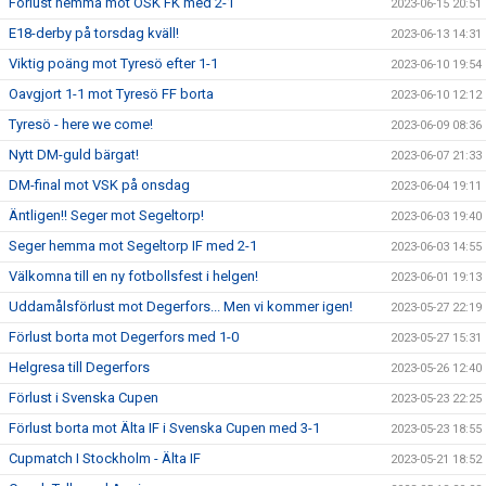
Förlust hemma mot ÖSK FK med 2-1
2023-06-15 20:51
E18-derby på torsdag kväll!
2023-06-13 14:31
Viktig poäng mot Tyresö efter 1-1
2023-06-10 19:54
Oavgjort 1-1 mot Tyresö FF borta
2023-06-10 12:12
Tyresö - here we come!
2023-06-09 08:36
Nytt DM-guld bärgat!
2023-06-07 21:33
DM-final mot VSK på onsdag
2023-06-04 19:11
Äntligen!! Seger mot Segeltorp!
2023-06-03 19:40
Seger hemma mot Segeltorp IF med 2-1
2023-06-03 14:55
Välkomna till en ny fotbollsfest i helgen!
2023-06-01 19:13
Uddamålsförlust mot Degerfors... Men vi kommer igen!
2023-05-27 22:19
Förlust borta mot Degerfors med 1-0
2023-05-27 15:31
Helgresa till Degerfors
2023-05-26 12:40
Förlust i Svenska Cupen
2023-05-23 22:25
Förlust borta mot Älta IF i Svenska Cupen med 3-1
2023-05-23 18:55
Cupmatch I Stockholm - Älta IF
2023-05-21 18:52