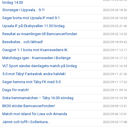
lördag 14.00
Storseger i Uppsala… 9-1!
2022-09-24 18:35
Seger borta mot Upsala IF med 9-1
2022-09-24 10:03
Upsala IF på Ekebyvallen 11.30 lördag
2022-09-23 21:46
Resultat av insamlingen till Barncancerfonden
2022-09-22 13:32
Besvikelse… och lättnad!
2022-09-18 09:42
Oavgjort 1-1 borta mot Kvarnsvedens IK
2022-09-17 12:17
Matchdags igen - Kvarnsveden i Borlänge
2022-09-16 17:12
VLT Sport sänder damlagets match på lördag
2022-09-15 16:59
5-0 mot Täby! Fantastisk andra halvlek!
2022-09-11 21:26
Seger hemma mot Täby FK med 5-0
2022-09-11 17:52
Dags för match!
2022-09-11 09:16
Sista hemmamatchen – Täby 16.00 söndag
2022-09-10 10:39
BK30 stöder Barncancerfonden!
2022-09-09 13:31
Match mot Island för Liwa och Amanda
2022-09-06 15:01
Jämnt och tufft i Sollentuna...
2022-09-03 17:08