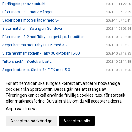
Förlängningar av kontrakt
2021-11-14 20:10
Eftersnack - 3-1 mot Selånger
2021-11-07 17:09
Seger borta mot Selånger med 3-1
2021-11-07 12:41
Sista matchen - Selånger i Sundsvall
2021-11-06 09:24
Eftersnack - 3-2 mot Täby - segertåget fortsätter!
2021-10-30 19:38
Seger hemma mot Täby FF FK med 3-2
2021-10-30 16:51
Sista hemmamatchen - Täby 30 oktober 15.00
2021-10-29 19:23
"Eftersnack" - Skutskär borta
2021-10-24 11:48
Seger borta mot Skutskär IF FK med 5-0
2021-10-23 15:56
Inför Skutskärs IF FK - bortamatch
2021-10-22 23:31
För att hemsidan ska fungera korrekt använder vi nödvändiga
Seger hemma mot Vaksala SK med 2-0 - nya bilder!!
2021-10-17 18:51
cookies från SportAdmin. Dessa går inte att stänga av.
Hemmamatch - Vaksala SK 17 oktober
Föreningen kan också använda frivilliga cookies, t.ex. för statistik
2021-10-17 07:54
eller marknadsföring. Du väljer själv om du vill acceptera dessa.
Grattis till avancemanget Gideonsbergs IF
2021-10-16 19:59
Anpassa dina val
Bortamatch Avesta slut - seger med 12-0 !
2021-10-12 17:45
Match F19 onsdag - OBS ingen match imorgon!!
2021-10-10 21:24
Acceptera nödvändiga
Acceptera alla
Seger mot Gefle IF borta med 3-0
2021-10-09 14:17