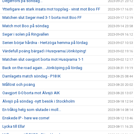
Degerfors på söndag...
2023-09-21 23:12
Ytterligare en stark insats mot topplag - vinst mot Boo FF
2023-09-17 16:01
Matchen slut Seger med 3-1 borta mot Boo FF
2023-09-17 12:19
Match mot Boo på söndag
2023-09-14 23:58
Seger i solen på Ringvallen
2023-09-09 16:12
Serien börjar hårdna - Hertzöga hemma på lördag
2023-09-07 10:53
Värdefull poäng bärgad i Husqvarna/Jönköping!
2023-09-02 19:16
Matchen slut oavgjort borta mot Husqvarna 1-1
2023-09-02 12:17
Back on the road again... Jönköping på lördag
2023-08-31 19:19
Damlagets match söndag - P18 IK
2023-08-25 08:44
Mållöst och poäng
2023-08-20 20:02
Oavgjort 0-0 borta mot Älvsjö AIK
2023-08-20 13:07
Älvsjö på söndag -nytt besök i Stockholm
2023-08-18 12:54
En tråkig helg som slutade i moll...
2023-08-14 08:14
Enskede IP - here we come!
2023-08-12 13:46
Lycka till Ella!
2023-08-11 16:25