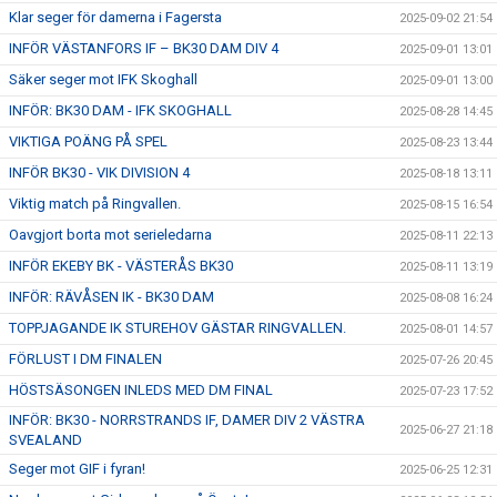
Klar seger för damerna i Fagersta
2025-09-02 21:54
INFÖR VÄSTANFORS IF – BK30 DAM DIV 4
2025-09-01 13:01
Säker seger mot IFK Skoghall
2025-09-01 13:00
INFÖR: BK30 DAM - IFK SKOGHALL
2025-08-28 14:45
VIKTIGA POÄNG PÅ SPEL
2025-08-23 13:44
INFÖR BK30 - VIK DIVISION 4
2025-08-18 13:11
Viktig match på Ringvallen.
2025-08-15 16:54
Oavgjort borta mot serieledarna
2025-08-11 22:13
INFÖR EKEBY BK - VÄSTERÅS BK30
2025-08-11 13:19
INFÖR: RÄVÅSEN IK - BK30 DAM
2025-08-08 16:24
TOPPJAGANDE IK STUREHOV GÄSTAR RINGVALLEN.
2025-08-01 14:57
FÖRLUST I DM FINALEN
2025-07-26 20:45
HÖSTSÄSONGEN INLEDS MED DM FINAL
2025-07-23 17:52
INFÖR: BK30 - NORRSTRANDS IF, DAMER DIV 2 VÄSTRA
2025-06-27 21:18
SVEALAND
Seger mot GIF i fyran!
2025-06-25 12:31