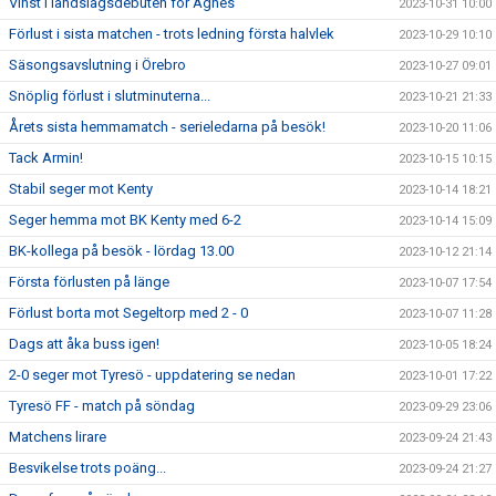
Vinst i landslagsdebuten för Agnes
2023-10-31 10:00
Förlust i sista matchen - trots ledning första halvlek
2023-10-29 10:10
Säsongsavslutning i Örebro
2023-10-27 09:01
Snöplig förlust i slutminuterna...
2023-10-21 21:33
Årets sista hemmamatch - serieledarna på besök!
2023-10-20 11:06
Tack Armin!
2023-10-15 10:15
Stabil seger mot Kenty
2023-10-14 18:21
Seger hemma mot BK Kenty med 6-2
2023-10-14 15:09
BK-kollega på besök - lördag 13.00
2023-10-12 21:14
Första förlusten på länge
2023-10-07 17:54
Förlust borta mot Segeltorp med 2 - 0
2023-10-07 11:28
Dags att åka buss igen!
2023-10-05 18:24
2-0 seger mot Tyresö - uppdatering se nedan
2023-10-01 17:22
Tyresö FF - match på söndag
2023-09-29 23:06
Matchens lirare
2023-09-24 21:43
Besvikelse trots poäng...
2023-09-24 21:27