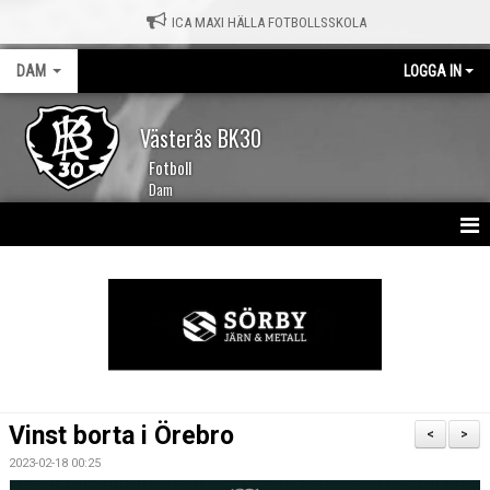
ICA MAXI HÄLLA FOTBOLLSSKOLA
DAM
LOGGA IN
Västerås BK30
Fotboll
Dam
HEM
NYHETER
KALENDER
TRUPPEN
Vinst borta i Örebro
<
>
MATCHER
2023-02-18 00:25