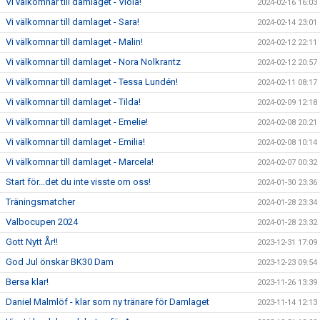
Vi välkomnar till damlaget - Viola!
2024-02-16 16:03
Vi välkomnar till damlaget - Sara!
2024-02-14 23:01
Vi välkomnar till damlaget - Malin!
2024-02-12 22:11
Vi välkomnar till damlaget - Nora Nolkrantz
2024-02-12 20:57
Vi välkomnar till damlaget - Tessa Lundén!
2024-02-11 08:17
Vi välkomnar till damlaget - Tilda!
2024-02-09 12:18
Vi välkomnar till damlaget - Emelie!
2024-02-08 20:21
Vi välkomnar till damlaget - Emilia!
2024-02-08 10:14
Vi välkomnar till damlaget - Marcela!
2024-02-07 00:32
Start för...det du inte visste om oss!
2024-01-30 23:36
Träningsmatcher
2024-01-28 23:34
Valbocupen 2024
2024-01-28 23:32
Gott Nytt År!!
2023-12-31 17:09
God Jul önskar BK30 Dam
2023-12-23 09:54
Bersa klar!
2023-11-26 13:39
Daniel Malmlöf - klar som ny tränare för Damlaget
2023-11-14 12:13