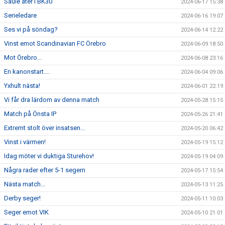
Saule åter i BK30
2024-06-17 15:38
Serieledare
2024-06-16 19:07
Ses vi på söndag?
2024-06-14 12:22
Vinst emot Scandinavian FC Örebro
2024-06-09 18:50
Mot Örebro...
2024-06-08 23:16
En kanonstart....
2024-06-04 09:06
Yxhult nästa!
2024-06-01 22:19
Vi får dra lärdom av denna match
2024-05-28 15:15
Match på Önsta IP
2024-05-26 21:41
Extremt stolt över insatsen...
2024-05-20 06:42
Vinst i värmen!
2024-05-19 15:12
Idag möter vi duktiga Sturehov!
2024-05-19 04:09
Några rader efter 5-1 segern
2024-05-17 15:54
Nästa match...
2024-05-13 11:25
Derby seger!
2024-05-11 10:03
Seger emot VIK
2024-05-10 21:01