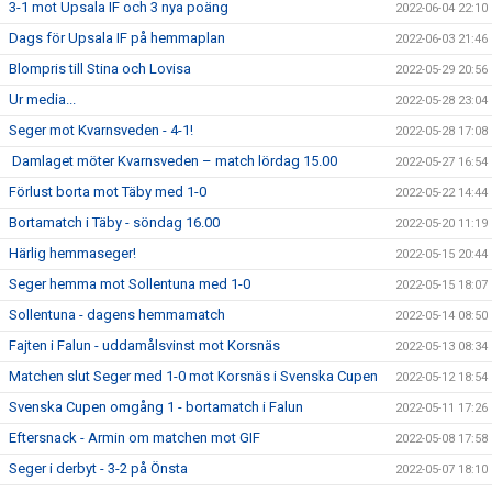
3-1 mot Upsala IF och 3 nya poäng
2022-06-04 22:10
Dags för Upsala IF på hemmaplan
2022-06-03 21:46
Blompris till Stina och Lovisa
2022-05-29 20:56
Ur media...
2022-05-28 23:04
Seger mot Kvarnsveden - 4-1!
2022-05-28 17:08
Damlaget möter Kvarnsveden – match lördag 15.00
2022-05-27 16:54
Förlust borta mot Täby med 1-0
2022-05-22 14:44
Bortamatch i Täby - söndag 16.00
2022-05-20 11:19
Härlig hemmaseger!
2022-05-15 20:44
Seger hemma mot Sollentuna med 1-0
2022-05-15 18:07
Sollentuna - dagens hemmamatch
2022-05-14 08:50
Fajten i Falun - uddamålsvinst mot Korsnäs
2022-05-13 08:34
Matchen slut Seger med 1-0 mot Korsnäs i Svenska Cupen
2022-05-12 18:54
Svenska Cupen omgång 1 - bortamatch i Falun
2022-05-11 17:26
Eftersnack - Armin om matchen mot GIF
2022-05-08 17:58
Seger i derbyt - 3-2 på Önsta
2022-05-07 18:10