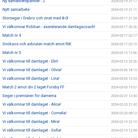
Ny samarbetspartner - 2
2024-03-19 21:17
Nytt samarbete
2024-03-19 21:11
Storseger i Örebro och vinst med 8-0!
2024-03-17 21:24
Vi välkomnar Robban - assisterande damlagscoach!
2024-03-17 20:26
Match nr 4
2024-03-17 02:17
Snökaos och avbruten match emot RIK
2024-03-17 02:15
Match nr 3
2024-03-15 12:06
Vi välkomnar till damlaget - Elin!
2024-03-12 22:26
Vi välkomnar till damlaget - Olivia!
2024-03-06 18:15
Vi välkomnar till damlaget - Lina!
2024-03-05 14:23
Match 2 emot div 2 laget Forsby FF
2024-03-03 19:57
Seger i premiären för damerna
2024-02-27 12:44
Vi välkomnar till damlaget - Alice!
2024-02-23 21:42
Vi välkomnar till damlaget - Cornelia!
2024-02-20 08:12
Vi välkomnar till damlaget - Mira!
2024-02-19 22:10
Vi välkomnar till damlaget - Sofia!
2024-02-19 12:04