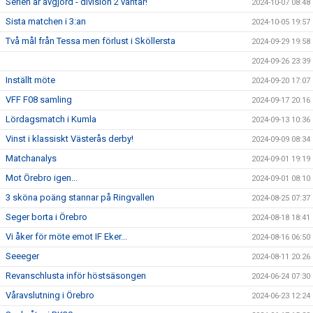
Serien är avgjord - division 2 väntar!
2024-10-07 08:48
Sista matchen i 3:an
2024-10-05 19:57
Två mål från Tessa men förlust i Sköllersta
2024-09-29 19:58
2024-09-26 23:39
Inställt möte
2024-09-20 17:07
VFF F08 samling
2024-09-17 20:16
Lördagsmatch i Kumla
2024-09-13 10:36
Vinst i klassiskt Västerås derby!
2024-09-09 08:34
Matchanalys
2024-09-01 19:19
Mot Örebro igen...
2024-09-01 08:10
3 sköna poäng stannar på Ringvallen
2024-08-25 07:37
Seger borta i Örebro
2024-08-18 18:41
Vi åker för möte emot IF Eker...
2024-08-16 06:50
Seeeger
2024-08-11 20:26
Revanschlusta inför höstsäsongen
2024-06-24 07:30
Våravslutning i Örebro
2024-06-23 12:24