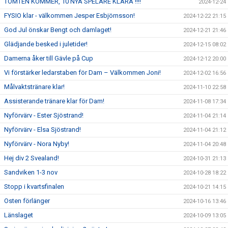
TOMTEN KOMMER, 10 NYA SPELARE KLARA !!!!
2024-12-24
FYSIO klar - välkommen Jesper Esbjörnsson!
2024-12-22 21:15
God Jul önskar Bengt och damlaget!
2024-12-21 21:46
Glädjande besked i juletider!
2024-12-15 08:02
Damerna åker till Gävle på Cup
2024-12-12 20:00
Vi förstärker ledarstaben för Dam – Välkommen Joni!
2024-12-02 16:56
Målvaktstränare klar!
2024-11-10 22:58
Assisterande tränare klar för Dam!
2024-11-08 17:34
Nyförvärv - Ester Sjöstrand!
2024-11-04 21:14
Nyförvärv - Elsa Sjöstrand!
2024-11-04 21:12
Nyförvärv - Nora Nyby!
2024-11-04 20:48
Hej div 2 Svealand!
2024-10-31 21:13
Sandviken 1-3 nov
2024-10-28 18:22
Stopp i kvartsfinalen
2024-10-21 14:15
Osten förlänger
2024-10-16 13:46
Länslaget
2024-10-09 13:05