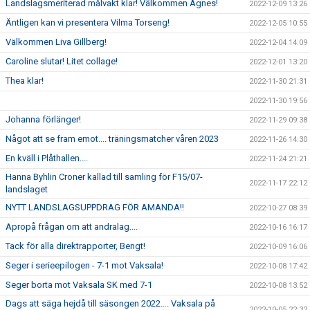
Landslagsmeriterad målvakt klar! Välkommen Agnes!
2022-12-09 13:26
Äntligen kan vi presentera Vilma Torseng!
2022-12-05 10:55
Välkommen Liva Gillberg!
2022-12-04 14:09
Caroline slutar! Litet collage!
2022-12-01 13:20
Thea klar!
2022-11-30 21:31
2022-11-30 19:56
Johanna förlänger!
2022-11-29 09:38
Något att se fram emot.... träningsmatcher våren 2023
2022-11-26 14:30
En kväll i Plåthallen....
2022-11-24 21:21
Hanna Byhlin Croner kallad till samling för F15/07-
2022-11-17 22:12
landslaget
NYTT LANDSLAGSUPPDRAG FÖR AMANDA!!
2022-10-27 08:39
Apropå frågan om att andralag....
2022-10-16 16:17
Tack för alla direktrapporter, Bengt!
2022-10-09 16:06
Seger i serieepilogen - 7-1 mot Vaksala!
2022-10-08 17:42
Seger borta mot Vaksala SK med 7-1
2022-10-08 13:52
Dags att säga hejdå till säsongen 2022…. Vaksala på
2022-10-05 22:32