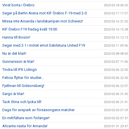
Vinst borta i Örebro
2023-02-18 00:25
Seger på Berhn Arena mot KIF Örebro F-19 med 2-0
2023-02-17 17:57
Missa inte Amanda i landskampen mot Schweiz!
2023-02-16 21:02
KIF Örebro F19 fredag kväll 19.00
2023-02-16 15:28
Hanna till Bosön!
2023-02-15 12:13
Seger med 2-1 i mötet emot Eskilstuna United F19
2023-02-11 09:36
Nu är det klart!
2023-02-08 08:50
Gunnarsson är klar!
2023-02-07 11:06
Tindra till IFK Lidingö
2023-02-06 22:50
Felicia flyttar för studier...
2023-02-06 22:30
Fjellman till Gideonsberg!
2023-02-06 22:07
Sargo är klar!
2023-02-06 21:45
Tack Stina och lycka till!
2023-02-06 21:41
Dags för avspark av försäsongens matcher
2023-02-03 07:29
En mittfältare som förlänger!
2023-02-02 07:37
Alicante nästa för Amanda!
2023-01-31 23:47