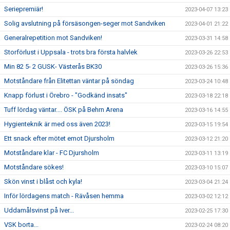
Seriepremiär!
2023-04-07 13:23
Solig avslutning på försäsongen-seger mot Sandviken
2023-04-01 21:22
Generalrepetition mot Sandviken!
2023-03-31 14:58
Storförlust i Uppsala - trots bra första halvlek
2023-03-26 22:53
Min 82 5- 2 GUSK- Västerås BK30
2023-03-26 15:36
Motståndare från Elitettan väntar på söndag
2023-03-24 10:48
Knapp förlust i Örebro - "Godkänd insats"
2023-03-18 22:18
Tuff lördag väntar.... ÖSK på Behrn Arena
2023-03-16 14:55
Hygienteknik är med oss även 2023!
2023-03-15 19:54
Ett snack efter mötet emot Djursholm
2023-03-12 21:20
Motståndare klar - FC Djursholm
2023-03-11 13:19
Motståndare sökes!
2023-03-10 15:07
Skön vinst i blåst och kyla!
2023-03-04 21:24
Inför lördagens match - Rävåsen hemma
2023-03-02 12:12
Uddamålsvinst på Iver...
2023-02-25 17:30
VSK borta...
2023-02-24 08:20