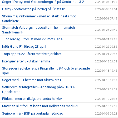
Seger i Derbyt mot Gideonsbergs IF på Önsta med 3-2
2022-05-07 14:35
Derby - bortamatch på lördag på Önsta IP
2022-05-05 19:54
Sköna maj välkommen - med en stark insats mot
2022-05-01 07:45
Sandviken!
Stormatch Valborgsmässoafton - hemmamatch
2022-04-28 22:49
Sandvikens IF
Tung lördag... förlust med 2-1 mot Gefle
2022-04-24 21:16
Inför Gefle IF - lördag 23 april
2022-04-22 09:52
Tröjsläpp 2022 - årets matchtröjor klara!
2022-04-21 20:57
Intervjuer efter Skutskär hemma
2022-04-18 21:32
Storseger i solskenet på Ringvallen... 8-1 och övertygande
2022-04-18 19:42
spel
Seger med 8-1 hemma mot Skutskärs IF
2022-04-18 17:07
Seriepremiär Ringvallen - Annandag påsk 15.00 -
2022-04-17 11:32
Uppdaterad!
Förlust - men en riktigt bra andra halvlek
2022-04-10 21:18
Matchen slut förlust borta mot Bollstanäs med 3-2
2022-04-10 12:51
Seriepremiär - BSK på bortaplan söndag
2022-04-09 09:23