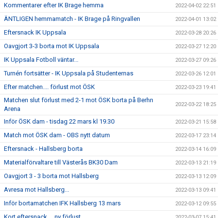
Kommentarer efter IK Brage hemma
2022-04-02 22:51
ÄNTLIGEN hemmamatch - IK Brage på Ringvallen
2022-04-01 13:02
Eftersnack IK Uppsala
2022-03-28 20:26
Oavgjort 3-3 borta mot IK Uppsala
2022-03-27 12:20
IK Uppsala Fotboll väntar...
2022-03-27 09:26
Turnén fortsätter - IK Uppsala på Studenternas
2022-03-26 12:01
Efter matchen.... förlust mot ÖSK
2022-03-23 19:41
Matchen slut förlust med 2-1 mot ÖSK borta på Berhn
2022-03-22 18:25
Arena
Inför ÖSK dam - tisdag 22 mars kl 19.30
2022-03-21 15:58
Match mot ÖSK dam - OBS nytt datum
2022-03-17 23:14
Eftersnack - Hallsberg borta
2022-03-14 16:09
Materialförvaltare till Västerås BK30 Dam
2022-03-13 21:19
Oavgjort 3 - 3 borta mot Hallsberg
2022-03-13 12:09
Avresa mot Hallsberg...
2022-03-13 09:41
Inför bortamatchen IFK Hallsberg 13 mars
2022-03-12 09:55
Kort eftersnack.... ny förlust
2022-03-07 15:41