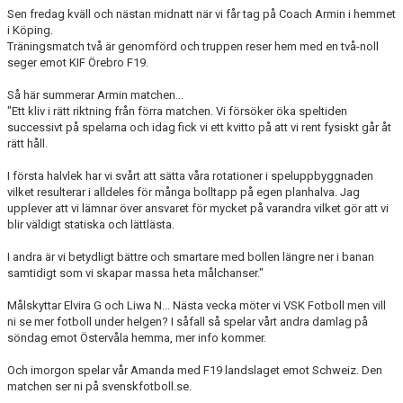
Sen fredag kväll och nästan midnatt när vi får tag på Coach Armin i hemmet
i Köping.
Träningsmatch två är genomförd och truppen reser hem med en två-noll
seger emot KIF Örebro F19.
Så här summerar Armin matchen...
"Ett kliv i rätt riktning från förra matchen. Vi försöker öka speltiden
successivt på spelarna och idag fick vi ett kvitto på att vi rent fysiskt går åt
rätt håll.
I första halvlek har vi svårt att sätta våra rotationer i speluppbyggnaden
vilket resulterar i alldeles för många bolltapp på egen planhalva. Jag
upplever att vi lämnar över ansvaret för mycket på varandra vilket gör att vi
blir väldigt statiska och lättlästa.
I andra är vi betydligt bättre och smartare med bollen längre ner i banan
samtidigt som vi skapar massa heta målchanser."
Målskyttar Elvira G och Liwa N... Nästa vecka möter vi VSK Fotboll men vill
ni se mer fotboll under helgen? I såfall så spelar vårt andra damlag på
söndag emot Östervåla hemma, mer info kommer.
Och imorgon spelar vår Amanda med F19 landslaget emot Schweiz. Den
matchen ser ni på svenskfotboll.se.