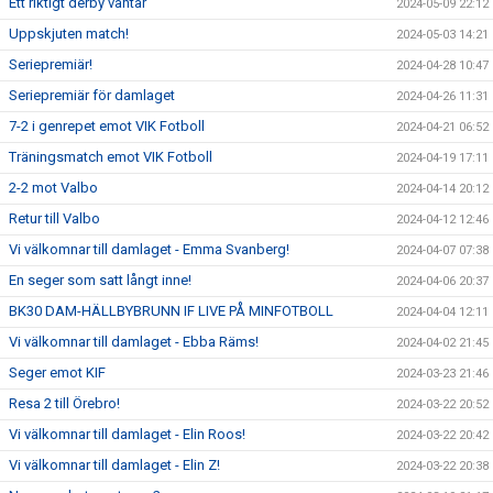
Ett riktigt derby väntar
2024-05-09 22:12
Uppskjuten match!
2024-05-03 14:21
Seriepremiär!
2024-04-28 10:47
Seriepremiär för damlaget
2024-04-26 11:31
7-2 i genrepet emot VIK Fotboll
2024-04-21 06:52
Träningsmatch emot VIK Fotboll
2024-04-19 17:11
2-2 mot Valbo
2024-04-14 20:12
Retur till Valbo
2024-04-12 12:46
Vi välkomnar till damlaget - Emma Svanberg!
2024-04-07 07:38
En seger som satt långt inne!
2024-04-06 20:37
BK30 DAM-HÄLLBYBRUNN IF LIVE PÅ MINFOTBOLL
2024-04-04 12:11
Vi välkomnar till damlaget - Ebba Räms!
2024-04-02 21:45
Seger emot KIF
2024-03-23 21:46
Resa 2 till Örebro!
2024-03-22 20:52
Vi välkomnar till damlaget - Elin Roos!
2024-03-22 20:42
Vi välkomnar till damlaget - Elin Z!
2024-03-22 20:38