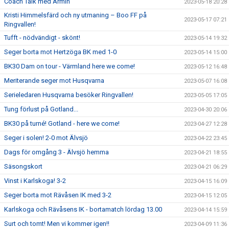
Coach Talk med Armin
2023-05-18 20:28
Kristi Himmelsfärd och ny utmaning – Boo FF på
2023-05-17 07:21
Ringvallen!
Tufft - nödvändigt - skönt!
2023-05-14 19:32
Seger borta mot Hertzöga BK med 1-0
2023-05-14 15:00
BK30 Dam on tour - Värmland here we come!
2023-05-12 16:48
Meriterande seger mot Husqvarna
2023-05-07 16:08
Serieledaren Husqvarna besöker Ringvallen!
2023-05-05 17:05
Tung förlust på Gotland...
2023-04-30 20:06
BK30 på turné! Gotland - here we come!
2023-04-27 12:28
Seger i solen! 2-0 mot Älvsjö
2023-04-22 23:45
Dags för omgång 3 - Älvsjö hemma
2023-04-21 18:55
Säsongskort
2023-04-21 06:29
Vinst i Karlskoga! 3-2
2023-04-15 16:09
Seger borta mot Rävåsen IK med 3-2
2023-04-15 12:05
Karlskoga och Rävåsens IK - bortamatch lördag 13.00
2023-04-14 15:59
Surt och tomt! Men vi kommer igen!!
2023-04-09 11:36