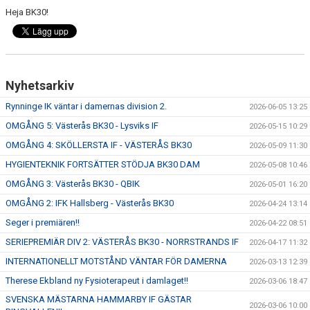
Heja BK30!
Nyhetsarkiv
Rynninge IK väntar i damernas division 2.
2026-06-05 13:25
OMGÅNG 5: Västerås BK30 - Lysviks IF
2026-05-15 10:29
OMGÅNG 4: SKÖLLERSTA IF - VÄSTERÅS BK30
2026-05-09 11:30
HYGIENTEKNIK FORTSÄTTER STÖDJA BK30 DAM
2026-05-08 10:46
OMGÅNG 3: Västerås BK30 - QBIK
2026-05-01 16:20
OMGÅNG 2: IFK Hallsberg - Västerås BK30
2026-04-24 13:14
Seger i premiären!!
2026-04-22 08:51
SERIEPREMIÄR DIV 2: VÄSTERÅS BK30 - NORRSTRANDS IF
2026-04-17 11:32
INTERNATIONELLT MOTSTÅND VÄNTAR FÖR DAMERNA
2026-03-13 12:39
Therese Ekbland ny Fysioterapeut i damlaget!!
2026-03-06 18:47
SVENSKA MÄSTARNA HAMMARBY IF GÄSTAR
2026-03-06 10:00