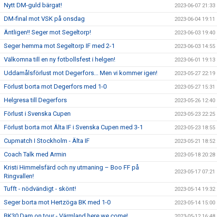
Nytt DM-guld bärgat!
2023-06-07 21:33
DM-final mot VSK på onsdag
2023-06-04 19:11
Äntligen!! Seger mot Segeltorp!
2023-06-03 19:40
Seger hemma mot Segeltorp IF med 2-1
2023-06-03 14:55
Välkomna till en ny fotbollsfest i helgen!
2023-06-01 19:13
Uddamålsförlust mot Degerfors... Men vi kommer igen!
2023-05-27 22:19
Förlust borta mot Degerfors med 1-0
2023-05-27 15:31
Helgresa till Degerfors
2023-05-26 12:40
Förlust i Svenska Cupen
2023-05-23 22:25
Förlust borta mot Älta IF i Svenska Cupen med 3-1
2023-05-23 18:55
Cupmatch I Stockholm - Älta IF
2023-05-21 18:52
Coach Talk med Armin
2023-05-18 20:28
Kristi Himmelsfärd och ny utmaning – Boo FF på
2023-05-17 07:21
Ringvallen!
Tufft - nödvändigt - skönt!
2023-05-14 19:32
Seger borta mot Hertzöga BK med 1-0
2023-05-14 15:00
BK30 Dam on tour - Värmland here we come!
2023-05-12 16:48