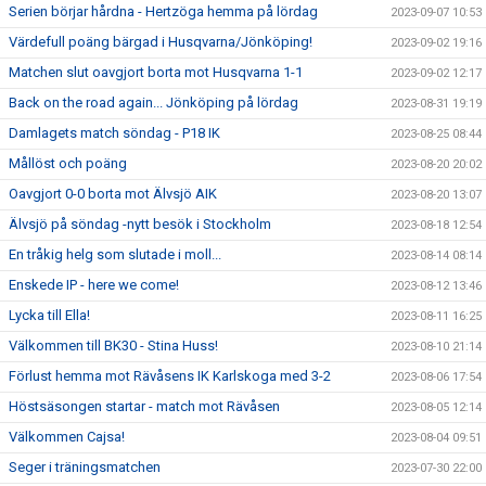
Serien börjar hårdna - Hertzöga hemma på lördag
2023-09-07 10:53
Värdefull poäng bärgad i Husqvarna/Jönköping!
2023-09-02 19:16
Matchen slut oavgjort borta mot Husqvarna 1-1
2023-09-02 12:17
Back on the road again... Jönköping på lördag
2023-08-31 19:19
Damlagets match söndag - P18 IK
2023-08-25 08:44
Mållöst och poäng
2023-08-20 20:02
Oavgjort 0-0 borta mot Älvsjö AIK
2023-08-20 13:07
Älvsjö på söndag -nytt besök i Stockholm
2023-08-18 12:54
En tråkig helg som slutade i moll...
2023-08-14 08:14
Enskede IP - here we come!
2023-08-12 13:46
Lycka till Ella!
2023-08-11 16:25
Välkommen till BK30 - Stina Huss!
2023-08-10 21:14
Förlust hemma mot Rävåsens IK Karlskoga med 3-2
2023-08-06 17:54
Höstsäsongen startar - match mot Rävåsen
2023-08-05 12:14
Välkommen Cajsa!
2023-08-04 09:51
Seger i träningsmatchen
2023-07-30 22:00