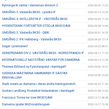
Rynninge IK väntar i damernas division 2.
2026-06-05 13:25
OMGÅNG 5: Västerås BK30 - Lysviks IF
2026-05-15 10:29
OMGÅNG 4: SKÖLLERSTA IF - VÄSTERÅS BK30
2026-05-09 11:30
HYGIENTEKNIK FORTSÄTTER STÖDJA BK30 DAM
2026-05-08 10:46
OMGÅNG 3: Västerås BK30 - QBIK
2026-05-01 16:20
OMGÅNG 2: IFK Hallsberg - Västerås BK30
2026-04-24 13:14
Seger i premiären!!
2026-04-22 08:51
SERIEPREMIÄR DIV 2: VÄSTERÅS BK30 - NORRSTRANDS IF
2026-04-17 11:32
INTERNATIONELLT MOTSTÅND VÄNTAR FÖR DAMERNA
2026-03-13 12:39
Therese Ekbland ny Fysioterapeut i damlaget!!
2026-03-06 18:47
SVENSKA MÄSTARNA HAMMARBY IF GÄSTAR
2026-03-06 10:00
RINGVALLEN!!
Stark insats av damerna i deras andra träningsmatch.
2026-02-22 11:40
Gustav Landberg förstärker ledarstaben i damlaget!
2026-01-08 12:36
Francisco Torres tar över BK30 DAM
2025-12-12 08:38
Damerna spelar McDonaldscupen
2025-10-17 19:34