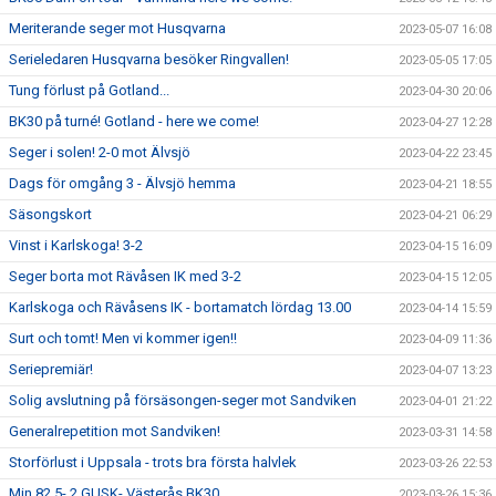
Meriterande seger mot Husqvarna
2023-05-07 16:08
Serieledaren Husqvarna besöker Ringvallen!
2023-05-05 17:05
Tung förlust på Gotland...
2023-04-30 20:06
BK30 på turné! Gotland - here we come!
2023-04-27 12:28
Seger i solen! 2-0 mot Älvsjö
2023-04-22 23:45
Dags för omgång 3 - Älvsjö hemma
2023-04-21 18:55
Säsongskort
2023-04-21 06:29
Vinst i Karlskoga! 3-2
2023-04-15 16:09
Seger borta mot Rävåsen IK med 3-2
2023-04-15 12:05
Karlskoga och Rävåsens IK - bortamatch lördag 13.00
2023-04-14 15:59
Surt och tomt! Men vi kommer igen!!
2023-04-09 11:36
Seriepremiär!
2023-04-07 13:23
Solig avslutning på försäsongen-seger mot Sandviken
2023-04-01 21:22
Generalrepetition mot Sandviken!
2023-03-31 14:58
Storförlust i Uppsala - trots bra första halvlek
2023-03-26 22:53
Min 82 5- 2 GUSK- Västerås BK30
2023-03-26 15:36