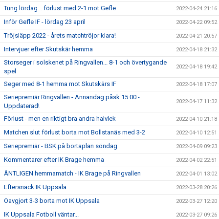
Tung lördag... förlust med 2-1 mot Gefle
2022-04-24 21:16
Inför Gefle IF - lördag 23 april
2022-04-22 09:52
Tröjsläpp 2022 - årets matchtröjor klara!
2022-04-21 20:57
Intervjuer efter Skutskär hemma
2022-04-18 21:32
Storseger i solskenet på Ringvallen... 8-1 och övertygande
2022-04-18 19:42
spel
Seger med 8-1 hemma mot Skutskärs IF
2022-04-18 17:07
Seriepremiär Ringvallen - Annandag påsk 15.00 -
2022-04-17 11:32
Uppdaterad!
Förlust - men en riktigt bra andra halvlek
2022-04-10 21:18
Matchen slut förlust borta mot Bollstanäs med 3-2
2022-04-10 12:51
Seriepremiär - BSK på bortaplan söndag
2022-04-09 09:23
Kommentarer efter IK Brage hemma
2022-04-02 22:51
ÄNTLIGEN hemmamatch - IK Brage på Ringvallen
2022-04-01 13:02
Eftersnack IK Uppsala
2022-03-28 20:26
Oavgjort 3-3 borta mot IK Uppsala
2022-03-27 12:20
IK Uppsala Fotboll väntar...
2022-03-27 09:26