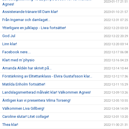
2023-01-17 21:51
Agnes!
Assisterande tränare till Dam klar!
2023-01-10 21:57
Från Ingemar och damlaget...
2022-12-31 07:25
Ytterligare en julklapp - Liwa fortsätter!
2022-12-23 03:53
God Jul
2022-12-22 20:29
Linn klar!
2022-12-20 03:14
Facebook nere....
2022-12-17 06:08
Klart med m´physio
2022-12-16 04:23
Amanda Aldén har skrivit på...
2022-12-14 10:44
Förstärkning av Elitettanklass - Elvira Gustafsson klar...
2022-12-12 17:36
Matilda Eriholm fortsätter!
2022-12-11 15:29
Landslagsmeriterad målvakt klar! Välkommen Agnes!
2022-12-09 13:26
Äntligen kan vi presentera Vilma Torseng!
2022-12-05 10:55
Välkommen Liva Gillberg!
2022-12-04 14:09
Caroline slutar! Litet collage!
2022-12-01 13:20
Thea klar!
2022-11-30 21:31