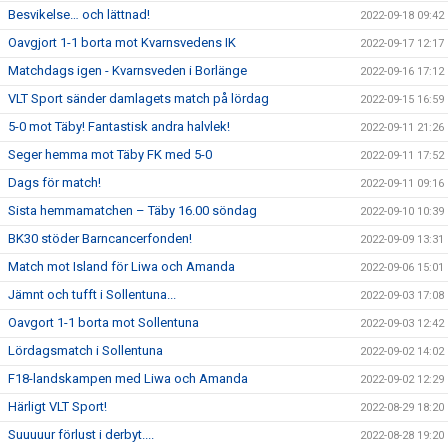
Besvikelse… och lättnad!
2022-09-18 09:42
Oavgjort 1-1 borta mot Kvarnsvedens IK
2022-09-17 12:17
Matchdags igen - Kvarnsveden i Borlänge
2022-09-16 17:12
VLT Sport sänder damlagets match på lördag
2022-09-15 16:59
5-0 mot Täby! Fantastisk andra halvlek!
2022-09-11 21:26
Seger hemma mot Täby FK med 5-0
2022-09-11 17:52
Dags för match!
2022-09-11 09:16
Sista hemmamatchen – Täby 16.00 söndag
2022-09-10 10:39
BK30 stöder Barncancerfonden!
2022-09-09 13:31
Match mot Island för Liwa och Amanda
2022-09-06 15:01
Jämnt och tufft i Sollentuna...
2022-09-03 17:08
Oavgort 1-1 borta mot Sollentuna
2022-09-03 12:42
Lördagsmatch i Sollentuna
2022-09-02 14:02
F18-landskampen med Liwa och Amanda
2022-09-02 12:29
Härligt VLT Sport!
2022-08-29 18:20
Suuuuur förlust i derbyt....
2022-08-28 19:20