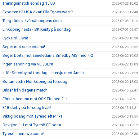
Träningsmatch söndag 15.00
2023-07-28 10:02
Exporten till USA ökar! Ella ”goes west”!
2023-07-19 12:48
Tung förlust i vårsäsongens sista....
2023-07-03 04:14
Linköping nästa - BK Kenty på söndag
2023-07-01 05:57
Lycka till Liwa!
2023-06-29 10:30
Seger mot serieledarna!
2023-06-23 00:52
Seger borta mot serieledarna Smedby AIS med 4-2
2023-06-22 19:03
Ingen sändning via VLT/BLN!
2023-06-22 11:03
Inför Smedby på torsdag - intervju med Armin
2023-06-20 21:29
Bortamatch i Norrköping på torsdag
2023-06-20 18:02
Bilder från dagens match
2023-06-15 22:47
Förlust hemma mot ÖSK FK med 2-1
2023-06-15 20:51
E18-derby på torsdag kväll!
2023-06-13 14:31
Viktig poäng mot Tyresö efter 1-1
2023-06-10 19:54
Oavgjort 1-1 mot Tyresö FF borta
2023-06-10 12:12
Tyresö - here we come!
2023-06-09 08:36