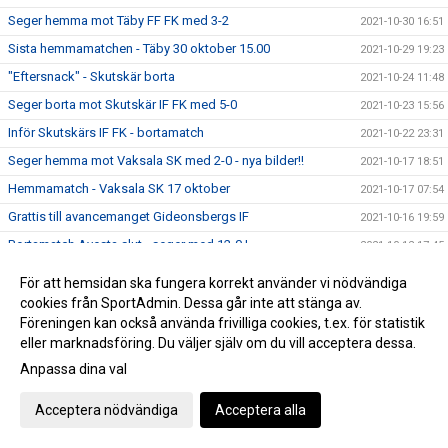
Seger hemma mot Täby FF FK med 3-2
2021-10-30 16:51
Sista hemmamatchen - Täby 30 oktober 15.00
2021-10-29 19:23
"Eftersnack" - Skutskär borta
2021-10-24 11:48
Seger borta mot Skutskär IF FK med 5-0
2021-10-23 15:56
Inför Skutskärs IF FK - bortamatch
2021-10-22 23:31
Seger hemma mot Vaksala SK med 2-0 - nya bilder!!
2021-10-17 18:51
Hemmamatch - Vaksala SK 17 oktober
2021-10-17 07:54
Grattis till avancemanget Gideonsbergs IF
2021-10-16 19:59
Bortamatch Avesta slut - seger med 12-0 !
2021-10-12 17:45
Match F19 onsdag - OBS ingen match imorgon!!
2021-10-10 21:24
För att hemsidan ska fungera korrekt använder vi nödvändiga
Seger mot Gefle IF borta med 3-0
cookies från SportAdmin. Dessa går inte att stänga av.
2021-10-09 14:17
Föreningen kan också använda frivilliga cookies, t.ex. för statistik
Bortamatch - Gefle IF lördag 9 oktober
2021-10-08 20:01
eller marknadsföring. Du väljer själv om du vill acceptera dessa.
Bilder från DM-finalen
2021-10-08 10:14
Anpassa dina val
Ytterligare en DM-titel och spel i Svenska cupen säkrad
2021-10-07 23:39
Acceptera nödvändiga
Acceptera alla
DM-final mot Forsby FF på Iver ikväll
2021-10-07 15:48
Uppdaterat bildspel från BK30 - Arboga Södra IF, div 4
2021-10-06 23:33