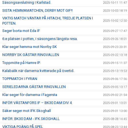
Säsongsavslutning i Karlstad.
2025-10-11 11:47
SISTA HEMMAMATCHEN, DERBY MOT GIF!!
2025-10-03 18:19
VIKTIG MATCH VÄNTAR PÅ HITACHI, TREDJE PLATSEN I
2025-10-02 12:50
POTTEN.
Seger borta mot Eda IF
2025-09-27 17:47
6:e platsen i potten, i säsongens längsta resa.
2025-09-26 18:01
Klar seger hemma mot Norrby SK
2025-09-23 20:31
NORRBY SK GÄSTAR RINGVALLEN
2025-09-22 13:18
Toppmöte på Hamre IP.
2025-09-15 11:37
Kalabalik när damerna kvitterade på övertid.
2025-09-13 19:53
TOPPMATCH I FYRAN
2025-09-06 17:56
SERIELEDARNA GÄSTAR RINGVALLEN
2025-09-05 13:17
Klar seger för damerna i Fagersta
2025-09-02 21:54
INFÖR VÄSTANFORS IF – BK30 DAM DIV 4
2025-09-01 13:01
Säker seger mot IFK Skoghall
2025-09-01 13:00
INFÖR: BK30 DAM - IFK SKOGHALL
2025-08-28 14:45
VIKTIGA POÄNG PÅ SPEL
2025-08-23 13:44