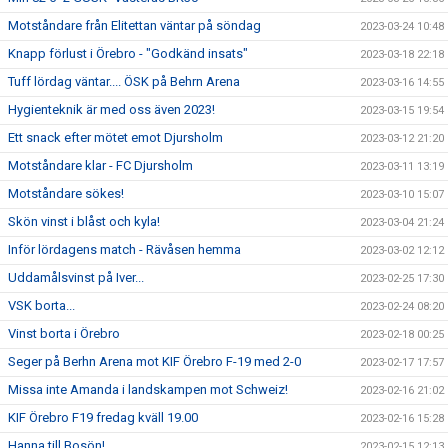
Motståndare från Elitettan väntar på söndag
2023-03-24 10:48
Knapp förlust i Örebro - "Godkänd insats"
2023-03-18 22:18
Tuff lördag väntar.... ÖSK på Behrn Arena
2023-03-16 14:55
Hygienteknik är med oss även 2023!
2023-03-15 19:54
Ett snack efter mötet emot Djursholm
2023-03-12 21:20
Motståndare klar - FC Djursholm
2023-03-11 13:19
Motståndare sökes!
2023-03-10 15:07
Skön vinst i blåst och kyla!
2023-03-04 21:24
Inför lördagens match - Rävåsen hemma
2023-03-02 12:12
Uddamålsvinst på Iver...
2023-02-25 17:30
VSK borta...
2023-02-24 08:20
Vinst borta i Örebro
2023-02-18 00:25
Seger på Berhn Arena mot KIF Örebro F-19 med 2-0
2023-02-17 17:57
Missa inte Amanda i landskampen mot Schweiz!
2023-02-16 21:02
KIF Örebro F19 fredag kväll 19.00
2023-02-16 15:28
Hanna till Bosön!
2023-02-15 12:13