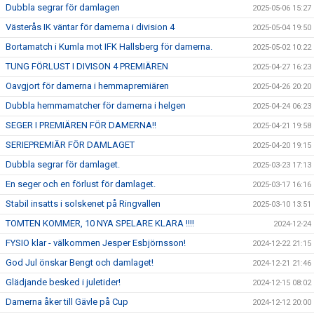
Dubbla segrar för damlagen
2025-05-06 15:27
Västerås IK väntar för damerna i division 4
2025-05-04 19:50
Bortamatch i Kumla mot IFK Hallsberg för damerna.
2025-05-02 10:22
TUNG FÖRLUST I DIVISON 4 PREMIÄREN
2025-04-27 16:23
Oavgjort för damerna i hemmapremiären
2025-04-26 20:20
Dubbla hemmamatcher för damerna i helgen
2025-04-24 06:23
SEGER I PREMIÄREN FÖR DAMERNA!!
2025-04-21 19:58
SERIEPREMIÄR FÖR DAMLAGET
2025-04-20 19:15
Dubbla segrar för damlaget.
2025-03-23 17:13
En seger och en förlust för damlaget.
2025-03-17 16:16
Stabil insatts i solskenet på Ringvallen
2025-03-10 13:51
TOMTEN KOMMER, 10 NYA SPELARE KLARA !!!!
2024-12-24
FYSIO klar - välkommen Jesper Esbjörnsson!
2024-12-22 21:15
God Jul önskar Bengt och damlaget!
2024-12-21 21:46
Glädjande besked i juletider!
2024-12-15 08:02
Damerna åker till Gävle på Cup
2024-12-12 20:00