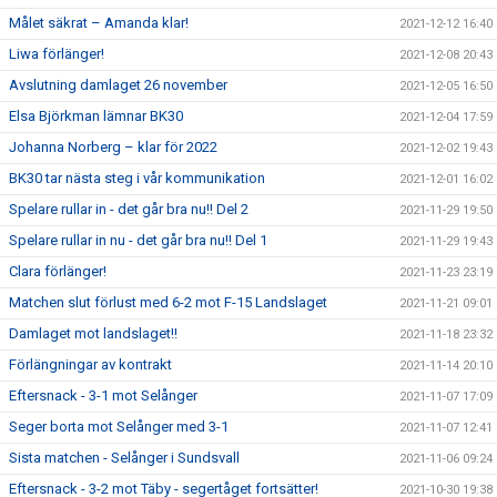
Målet säkrat – Amanda klar!
2021-12-12 16:40
Liwa förlänger!
2021-12-08 20:43
Avslutning damlaget 26 november
2021-12-05 16:50
Elsa Björkman lämnar BK30
2021-12-04 17:59
Johanna Norberg – klar för 2022
2021-12-02 19:43
BK30 tar nästa steg i vår kommunikation
2021-12-01 16:02
Spelare rullar in - det går bra nu!! Del 2
2021-11-29 19:50
Spelare rullar in nu - det går bra nu!! Del 1
2021-11-29 19:43
Clara förlänger!
2021-11-23 23:19
Matchen slut förlust med 6-2 mot F-15 Landslaget
2021-11-21 09:01
Damlaget mot landslaget!!
2021-11-18 23:32
Förlängningar av kontrakt
2021-11-14 20:10
Eftersnack - 3-1 mot Selånger
2021-11-07 17:09
Seger borta mot Selånger med 3-1
2021-11-07 12:41
Sista matchen - Selånger i Sundsvall
2021-11-06 09:24
Eftersnack - 3-2 mot Täby - segertåget fortsätter!
2021-10-30 19:38