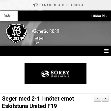
ICA MAXI HÄLLA FOTBOLLSSKOLA
DAM
LOGGA IN
Västerås BK30
Fotboll
Dam
HEM
NYHETER
KALENDER
TRUPPEN
Seger med 2-1 i mötet emot
<
>
MATCHER
Eskilstuna United F19