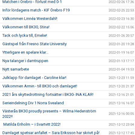
Matchen i Örebro - förlust med 0-1
2022-02-26 17:36
Inför lördagens match - KIF Örebro F19
2022-02-25 22:53
Välkommen Linnéa Westerdahl!
2022-02-23 16:30
Välkommen till BK30, Stina!
2022-02-22 15:06
Tack och lycka till, Emelie!
2022-01-26 20:57
Gästspel från Fresno State University
2022-01-20 19:28
Ytterligare en spelare klar...
2022-01-19 16:07
Nya talanger i damtruppen
2022-01-13 17:17
Nytt samarbete
2022-01-04 19:53
Julklapp för damlaget - Caroline klar!
2021-12-23 11:59
Välkommen Armin - till BK30 och damlaget!
2021-12-20 21:37
2021 års skyttedrottning fortsätter i BK30- INA KLAR!
2021-12-16 21:01
Serieindelning Div 1 Norra Svealand
2021-12-16 16:07
Västerås BK30 proudly presents – Wilma Hedenström
2021-12-16 00:05
2022!!
Matilda Eriholm – i Svartvitt 2022!
2021-12-12 23:04
Damlaget spetsar anfallet – Sara Eriksson har skrivit på!
2021-12-12 17:45