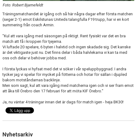
Foto: Robert Bjarnefeldt
Träningsmatchandet är igång och så här några dagar efter första matchen
(seger 2-1) emot Eskilstunas Uniteds talangfulla F19 trupp, har vi en kort
summering från coach Armin.
"Kul att vara igång med säsongen på riktigt. Rent fysiskt var det en bra
match att få i kroppen för tjejerna.
Vi luftade 20 spelare, 6 byten i halvtid och ingen skadade sig. Det kanske
är det viktigaste just nu. Det finns delar i båda halvlekarna vi kan ta med
oss och delar vi behöver jobba med.
I första lyckas vi hyfsat med det vi söker i vår speluppbyggnad. I andra
tycker jag vi spelar för mycket på fötterna och hotar för sällan i djupled
bakom motståndarnas backlinje.
Men som sagt, kul att vara igång med matcherna igen och vi ser fram emot
att åka till Örebro den 17 februari för att möta KIF Örebro."
Ja, nu väntar 4 träningar innan det är dags för match igen - heja BK30!
Nyhetsarkiv