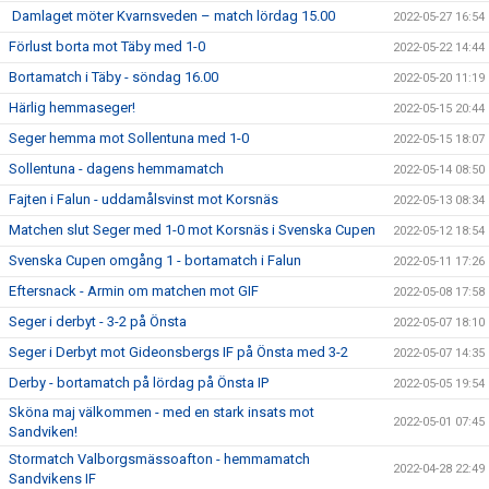
Damlaget möter Kvarnsveden – match lördag 15.00
2022-05-27 16:54
Förlust borta mot Täby med 1-0
2022-05-22 14:44
Bortamatch i Täby - söndag 16.00
2022-05-20 11:19
Härlig hemmaseger!
2022-05-15 20:44
Seger hemma mot Sollentuna med 1-0
2022-05-15 18:07
Sollentuna - dagens hemmamatch
2022-05-14 08:50
Fajten i Falun - uddamålsvinst mot Korsnäs
2022-05-13 08:34
Matchen slut Seger med 1-0 mot Korsnäs i Svenska Cupen
2022-05-12 18:54
Svenska Cupen omgång 1 - bortamatch i Falun
2022-05-11 17:26
Eftersnack - Armin om matchen mot GIF
2022-05-08 17:58
Seger i derbyt - 3-2 på Önsta
2022-05-07 18:10
Seger i Derbyt mot Gideonsbergs IF på Önsta med 3-2
2022-05-07 14:35
Derby - bortamatch på lördag på Önsta IP
2022-05-05 19:54
Sköna maj välkommen - med en stark insats mot
2022-05-01 07:45
Sandviken!
Stormatch Valborgsmässoafton - hemmamatch
2022-04-28 22:49
Sandvikens IF