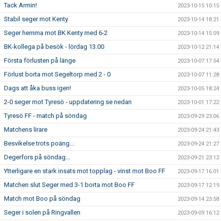
Tack Armin!
2023-10-15 10:15
Stabil seger mot Kenty
2023-10-14 18:21
Seger hemma mot BK Kenty med 6-2
2023-10-14 15:09
BK-kollega på besök - lördag 13.00
2023-10-12 21:14
Första förlusten på länge
2023-10-07 17:54
Förlust borta mot Segeltorp med 2 - 0
2023-10-07 11:28
Dags att åka buss igen!
2023-10-05 18:24
2-0 seger mot Tyresö - uppdatering se nedan
2023-10-01 17:22
Tyresö FF - match på söndag
2023-09-29 23:06
Matchens lirare
2023-09-24 21:43
Besvikelse trots poäng...
2023-09-24 21:27
Degerfors på söndag...
2023-09-21 23:12
Ytterligare en stark insats mot topplag - vinst mot Boo FF
2023-09-17 16:01
Matchen slut Seger med 3-1 borta mot Boo FF
2023-09-17 12:19
Match mot Boo på söndag
2023-09-14 23:58
Seger i solen på Ringvallen
2023-09-09 16:12