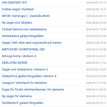
DM-SEMI MOT IFK
2025-06-07 21:14
Solklar seger i Karlstad.
2025-06-06 16:27
INFÖR: Hertzöga 2 - Västerås BK30
2025-06-06 09:19
Ny seger mot Skiljebo.
2025-06-02 23:09
Förlust hemma mot serieledarna.
2025-06-01 18:33
Serieledarna gästar Ringvallen.
2025-05-30 10:44
Seger i DM, efter sent avgörande på Hamre.
2025-05-28 14:24
MATCHDAY: KVARTSFINAL DM
2025-05-27 00:38
Arboga borta i division 4
2025-05-24 23:01
KARLSTAD BORTA
2025-05-23 17:52
Seger mot Västanfors i division 4.
2025-05-22 18:02
Västanfors gästar Ringvallen i divison 4.
2025-05-20 22:44
Oavgjort I Värmland för damerna.
2025-05-17 19:42
Dags för första värmlandsresan, för damerna
2025-05-16 20:54
Ny seger för damerna
2025-05-10 18:14
Sköllersta IF gästar Ringvallen
2025-05-09 22:11