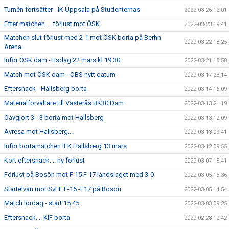
Turnén fortsätter - IK Uppsala på Studenternas
2022-03-26 12:01
Efter matchen.... förlust mot ÖSK
2022-03-23 19:41
Matchen slut förlust med 2-1 mot ÖSK borta på Berhn
2022-03-22 18:25
Arena
Inför ÖSK dam - tisdag 22 mars kl 19.30
2022-03-21 15:58
Match mot ÖSK dam - OBS nytt datum
2022-03-17 23:14
Eftersnack - Hallsberg borta
2022-03-14 16:09
Materialförvaltare till Västerås BK30 Dam
2022-03-13 21:19
Oavgjort 3 - 3 borta mot Hallsberg
2022-03-13 12:09
Avresa mot Hallsberg...
2022-03-13 09:41
Inför bortamatchen IFK Hallsberg 13 mars
2022-03-12 09:55
Kort eftersnack.... ny förlust
2022-03-07 15:41
Förlust på Bosön mot F 15 F 17 landslaget med 3-0
2022-03-05 15:36
Startelvan mot SvFF F-15 -F17 på Bosön
2022-03-05 14:54
Match lördag - start 15.45
2022-03-03 09:25
Eftersnack.... KIF borta
2022-02-28 12:42