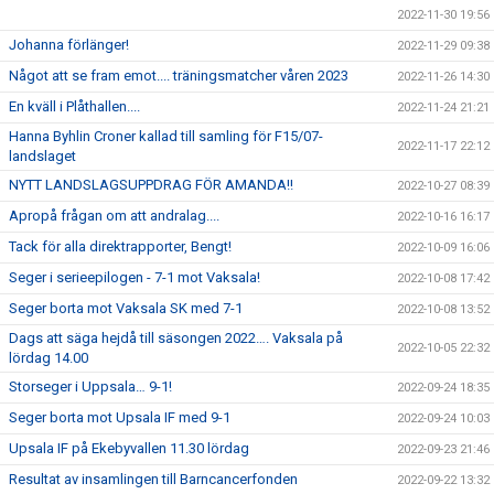
2022-11-30 19:56
Johanna förlänger!
2022-11-29 09:38
Något att se fram emot.... träningsmatcher våren 2023
2022-11-26 14:30
En kväll i Plåthallen....
2022-11-24 21:21
Hanna Byhlin Croner kallad till samling för F15/07-
2022-11-17 22:12
landslaget
NYTT LANDSLAGSUPPDRAG FÖR AMANDA!!
2022-10-27 08:39
Apropå frågan om att andralag....
2022-10-16 16:17
Tack för alla direktrapporter, Bengt!
2022-10-09 16:06
Seger i serieepilogen - 7-1 mot Vaksala!
2022-10-08 17:42
Seger borta mot Vaksala SK med 7-1
2022-10-08 13:52
Dags att säga hejdå till säsongen 2022…. Vaksala på
2022-10-05 22:32
lördag 14.00
Storseger i Uppsala… 9-1!
2022-09-24 18:35
Seger borta mot Upsala IF med 9-1
2022-09-24 10:03
Upsala IF på Ekebyvallen 11.30 lördag
2022-09-23 21:46
Resultat av insamlingen till Barncancerfonden
2022-09-22 13:32