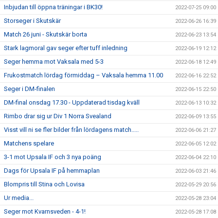
Inbjudan till öppna träningar i BK30!
2022-07-25 09:00
Storseger i Skutskär
2022-06-26 16:39
Match 26 juni - Skutskär borta
2022-06-23 13:54
Stark lagmoral gav seger efter tuff inledning
2022-06-19 12:12
Seger hemma mot Vaksala med 5-3
2022-06-18 12:49
Frukostmatch lördag förmiddag – Vaksala hemma 11.00
2022-06-16 22:52
Seger i DM-finalen
2022-06-15 22:50
DM-final onsdag 17.30 - Uppdaterad tisdag kväll
2022-06-13 10:32
Rimbo drar sig ur Div 1 Norra Svealand
2022-06-09 13:55
Visst vill ni se fler bilder från lördagens match.....
2022-06-06 21:27
Matchens spelare
2022-06-05 12:02
3-1 mot Upsala IF och 3 nya poäng
2022-06-04 22:10
Dags för Upsala IF på hemmaplan
2022-06-03 21:46
Blompris till Stina och Lovisa
2022-05-29 20:56
Ur media...
2022-05-28 23:04
Seger mot Kvarnsveden - 4-1!
2022-05-28 17:08