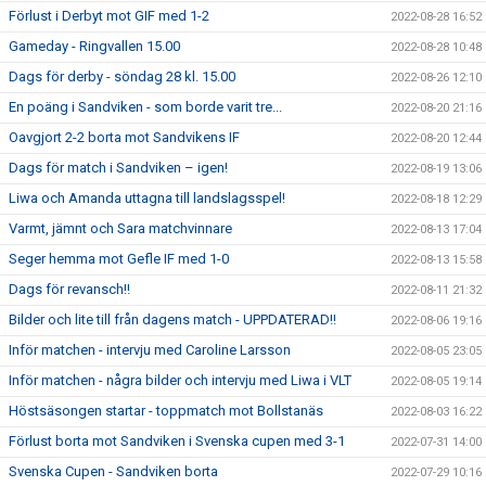
Förlust i Derbyt mot GIF med 1-2
2022-08-28 16:52
Gameday - Ringvallen 15.00
2022-08-28 10:48
Dags för derby - söndag 28 kl. 15.00
2022-08-26 12:10
En poäng i Sandviken - som borde varit tre...
2022-08-20 21:16
Oavgjort 2-2 borta mot Sandvikens IF
2022-08-20 12:44
Dags för match i Sandviken – igen!
2022-08-19 13:06
Liwa och Amanda uttagna till landslagsspel!
2022-08-18 12:29
Varmt, jämnt och Sara matchvinnare
2022-08-13 17:04
Seger hemma mot Gefle IF med 1-0
2022-08-13 15:58
Dags för revansch!!
2022-08-11 21:32
Bilder och lite till från dagens match - UPPDATERAD!!
2022-08-06 19:16
Inför matchen - intervju med Caroline Larsson
2022-08-05 23:05
Inför matchen - några bilder och intervju med Liwa i VLT
2022-08-05 19:14
Höstsäsongen startar - toppmatch mot Bollstanäs
2022-08-03 16:22
Förlust borta mot Sandviken i Svenska cupen med 3-1
2022-07-31 14:00
Svenska Cupen - Sandviken borta
2022-07-29 10:16