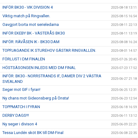
INFÖR BK30 - VIK DIVISION 4
2025-08-18 13:11
Viktig match på Ringvallen.
2025-08-15 16:54
Oavgjort borta mot serieledarna
2025-08-11 22:13
INFÖR EKEBY BK - VÄSTERÅS BK30
2025-08-11 13:19
INFÖR: RÄVÅSEN IK - BK30 DAM
2025-08-08 16:24
TOPPJAGANDE IK STUREHOV GÄSTAR RINGVALLEN.
2025-08-01 14:57
FÖRLUST I DM FINALEN
2025-07-26 20:45
HÖSTSÄSONGEN INLEDS MED DM FINAL
2025-07-23 17:52
INFÖR: BK30 - NORRSTRANDS IF, DAMER DIV 2 VÄSTRA
2025-06-27 21:18
SVEALAND
Seger mot GIF i fyran!
2025-06-25 12:31
Ny chans mot Gideonsberg på Önsta!
2025-06-23 12:54
TOPPMATCH I FYRAN
2025-06-18 16:59
DERBY DAGS!!!
2025-06-11 13:12
Ny seger i divison 4
2025-06-09 22:21
Tessa Lundén sköt BK till DM-Final
2025-06-08 22:35