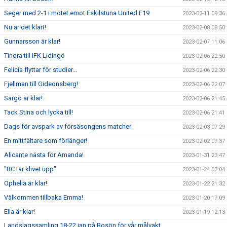
Seger med 2-1 i mötet emot Eskilstuna United F19
2023-02-11 09:36
Nu är det klart!
2023-02-08 08:50
Gunnarsson är klar!
2023-02-07 11:06
Tindra till IFK Lidingö
2023-02-06 22:50
Felicia flyttar för studier...
2023-02-06 22:30
Fjellman till Gideonsberg!
2023-02-06 22:07
Sargo är klar!
2023-02-06 21:45
Tack Stina och lycka till!
2023-02-06 21:41
Dags för avspark av försäsongens matcher
2023-02-03 07:29
En mittfältare som förlänger!
2023-02-02 07:37
Alicante nästa för Amanda!
2023-01-31 23:47
"BC tar klivet upp"
2023-01-24 07:04
Ophelia är klar!
2023-01-22 21:32
Välkommen tillbaka Emma!
2023-01-20 17:09
Ella är klar!
2023-01-19 12:13
Landslagssamling 18-22 jan på Bosön för vår målvakt