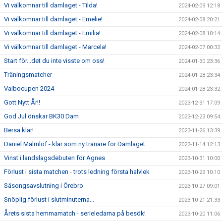
Vi välkomnar till damlaget - Tilda!
2024-02-09 12:18
Vi välkomnar till damlaget - Emelie!
2024-02-08 20:21
Vi välkomnar till damlaget - Emilia!
2024-02-08 10:14
Vi välkomnar till damlaget - Marcela!
2024-02-07 00:32
Start för...det du inte visste om oss!
2024-01-30 23:36
Träningsmatcher
2024-01-28 23:34
Valbocupen 2024
2024-01-28 23:32
Gott Nytt År!!
2023-12-31 17:09
God Jul önskar BK30 Dam
2023-12-23 09:54
Bersa klar!
2023-11-26 13:39
Daniel Malmlöf - klar som ny tränare för Damlaget
2023-11-14 12:13
Vinst i landslagsdebuten för Agnes
2023-10-31 10:00
Förlust i sista matchen - trots ledning första halvlek
2023-10-29 10:10
Säsongsavslutning i Örebro
2023-10-27 09:01
Snöplig förlust i slutminuterna...
2023-10-21 21:33
Årets sista hemmamatch - serieledarna på besök!
2023-10-20 11:06