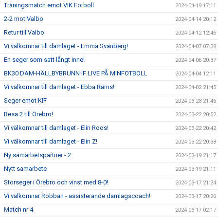
Träningsmatch emot VIK Fotboll
2024-04-19 17:11
2-2 mot Valbo
2024-04-14 20:12
Retur till Valbo
2024-04-12 12:46
Vi välkomnar till damlaget - Emma Svanberg!
2024-04-07 07:38
En seger som satt långt inne!
2024-04-06 20:37
BK30 DAM-HÄLLBYBRUNN IF LIVE PÅ MINFOTBOLL
2024-04-04 12:11
Vi välkomnar till damlaget - Ebba Räms!
2024-04-02 21:45
Seger emot KIF
2024-03-23 21:46
Resa 2 till Örebro!
2024-03-22 20:52
Vi välkomnar till damlaget - Elin Roos!
2024-03-22 20:42
Vi välkomnar till damlaget - Elin Z!
2024-03-22 20:38
Ny samarbetspartner - 2
2024-03-19 21:17
Nytt samarbete
2024-03-19 21:11
Storseger i Örebro och vinst med 8-0!
2024-03-17 21:24
Vi välkomnar Robban - assisterande damlagscoach!
2024-03-17 20:26
Match nr 4
2024-03-17 02:17