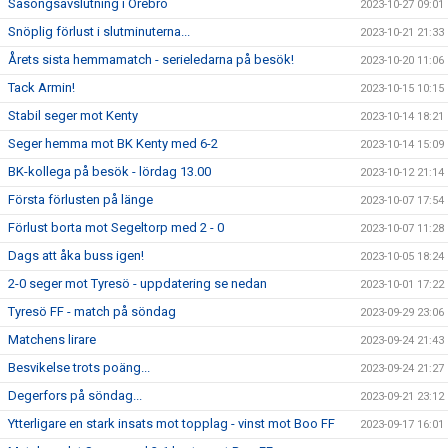
Säsongsavslutning i Örebro
2023-10-27 09:01
Snöplig förlust i slutminuterna...
2023-10-21 21:33
Årets sista hemmamatch - serieledarna på besök!
2023-10-20 11:06
Tack Armin!
2023-10-15 10:15
Stabil seger mot Kenty
2023-10-14 18:21
Seger hemma mot BK Kenty med 6-2
2023-10-14 15:09
BK-kollega på besök - lördag 13.00
2023-10-12 21:14
Första förlusten på länge
2023-10-07 17:54
Förlust borta mot Segeltorp med 2 - 0
2023-10-07 11:28
Dags att åka buss igen!
2023-10-05 18:24
2-0 seger mot Tyresö - uppdatering se nedan
2023-10-01 17:22
Tyresö FF - match på söndag
2023-09-29 23:06
Matchens lirare
2023-09-24 21:43
Besvikelse trots poäng...
2023-09-24 21:27
Degerfors på söndag...
2023-09-21 23:12
Ytterligare en stark insats mot topplag - vinst mot Boo FF
2023-09-17 16:01