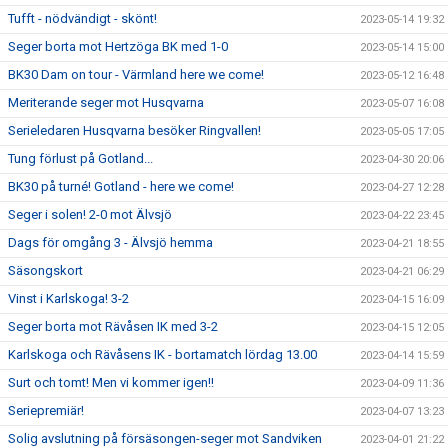
Tufft - nödvändigt - skönt!
2023-05-14 19:32
Seger borta mot Hertzöga BK med 1-0
2023-05-14 15:00
BK30 Dam on tour - Värmland here we come!
2023-05-12 16:48
Meriterande seger mot Husqvarna
2023-05-07 16:08
Serieledaren Husqvarna besöker Ringvallen!
2023-05-05 17:05
Tung förlust på Gotland...
2023-04-30 20:06
BK30 på turné! Gotland - here we come!
2023-04-27 12:28
Seger i solen! 2-0 mot Älvsjö
2023-04-22 23:45
Dags för omgång 3 - Älvsjö hemma
2023-04-21 18:55
Säsongskort
2023-04-21 06:29
Vinst i Karlskoga! 3-2
2023-04-15 16:09
Seger borta mot Rävåsen IK med 3-2
2023-04-15 12:05
Karlskoga och Rävåsens IK - bortamatch lördag 13.00
2023-04-14 15:59
Surt och tomt! Men vi kommer igen!!
2023-04-09 11:36
Seriepremiär!
2023-04-07 13:23
Solig avslutning på försäsongen-seger mot Sandviken
2023-04-01 21:22