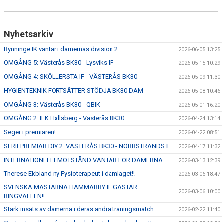
Nyhetsarkiv
Rynninge IK väntar i damernas division 2.
2026-06-05 13:25
OMGÅNG 5: Västerås BK30 - Lysviks IF
2026-05-15 10:29
OMGÅNG 4: SKÖLLERSTA IF - VÄSTERÅS BK30
2026-05-09 11:30
HYGIENTEKNIK FORTSÄTTER STÖDJA BK30 DAM
2026-05-08 10:46
OMGÅNG 3: Västerås BK30 - QBIK
2026-05-01 16:20
OMGÅNG 2: IFK Hallsberg - Västerås BK30
2026-04-24 13:14
Seger i premiären!!
2026-04-22 08:51
SERIEPREMIÄR DIV 2: VÄSTERÅS BK30 - NORRSTRANDS IF
2026-04-17 11:32
INTERNATIONELLT MOTSTÅND VÄNTAR FÖR DAMERNA
2026-03-13 12:39
Therese Ekbland ny Fysioterapeut i damlaget!!
2026-03-06 18:47
SVENSKA MÄSTARNA HAMMARBY IF GÄSTAR
2026-03-06 10:00
RINGVALLEN!!
Stark insats av damerna i deras andra träningsmatch.
2026-02-22 11:40