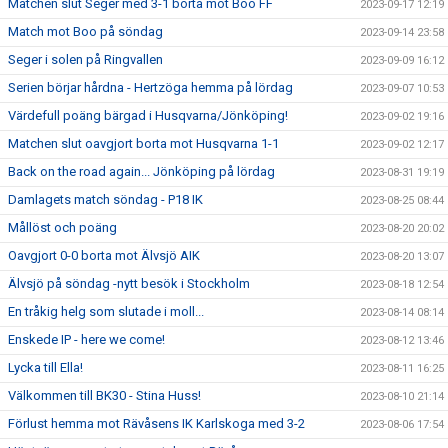
Matchen slut Seger med 3-1 borta mot Boo FF
2023-09-17 12:19
Match mot Boo på söndag
2023-09-14 23:58
Seger i solen på Ringvallen
2023-09-09 16:12
Serien börjar hårdna - Hertzöga hemma på lördag
2023-09-07 10:53
Värdefull poäng bärgad i Husqvarna/Jönköping!
2023-09-02 19:16
Matchen slut oavgjort borta mot Husqvarna 1-1
2023-09-02 12:17
Back on the road again... Jönköping på lördag
2023-08-31 19:19
Damlagets match söndag - P18 IK
2023-08-25 08:44
Mållöst och poäng
2023-08-20 20:02
Oavgjort 0-0 borta mot Älvsjö AIK
2023-08-20 13:07
Älvsjö på söndag -nytt besök i Stockholm
2023-08-18 12:54
En tråkig helg som slutade i moll...
2023-08-14 08:14
Enskede IP - here we come!
2023-08-12 13:46
Lycka till Ella!
2023-08-11 16:25
Välkommen till BK30 - Stina Huss!
2023-08-10 21:14
Förlust hemma mot Rävåsens IK Karlskoga med 3-2
2023-08-06 17:54