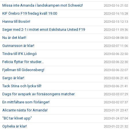
Missa inte Amanda i landskampen mot Schweiz!
2023-02-16 21:02
KIF Örebro F19 fredag kväll 19.00
2023-02-16 15:28
Hanna till Bosön!
2023-02-15 12:13
Seger med 2-1 i mötet emot Eskilstuna United F19
2023-02-11 09:36
Nu är det klart!
2023-02-08 08:50
Gunnarsson är klar!
2023-02-07 11:06
Tindra till IFK Lidingö
2023-02-06 22:50
Felicia flyttar för studier...
2023-02-06 22:30
Fjellman till Gideonsberg!
2023-02-06 22:07
Sargo är klar!
2023-02-06 21:45
Tack Stina och lycka till!
2023-02-06 21:41
Dags för avspark av försäsongens matcher
2023-02-03 07:29
En mittfältare som förlänger!
2023-02-02 07:37
Alicante nästa för Amanda!
2023-01-31 23:47
"BC tar klivet upp"
2023-01-24 07:04
Ophelia är klar!
2023-01-22 21:32