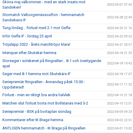
Sköna maj välkommen - med en stark insats mot
2022-05-01 07:45
Sandviken!
Stormatch Valborgsmässoafton - hemmamatch
2022-04-28 22:49
Sandvikens IF
Tung lördag... förlust med 2-1 mot Gefle
2022-04-24 21:16
Inför Gefle IF - lördag 23 april
2022-04-22 09:52
Tröjsläpp 2022 - årets matchtröjor klara!
2022-04-21 20:57
Intervjuer efter Skutskär hemma
2022-04-18 21:32
Storseger i solskenet på Ringvallen... 8-1 och övertygande
2022-04-18 19:42
spel
Seger med 8-1 hemma mot Skutskärs IF
2022-04-18 17:07
Seriepremiär Ringvallen - Annandag påsk 15.00 -
2022-04-17 11:32
Uppdaterad!
Förlust - men en riktigt bra andra halvlek
2022-04-10 21:18
Matchen slut förlust borta mot Bollstanäs med 3-2
2022-04-10 12:51
Seriepremiär - BSK på bortaplan söndag
2022-04-09 09:23
Kommentarer efter IK Brage hemma
2022-04-02 22:51
ÄNTLIGEN hemmamatch - IK Brage på Ringvallen
2022-04-01 13:02