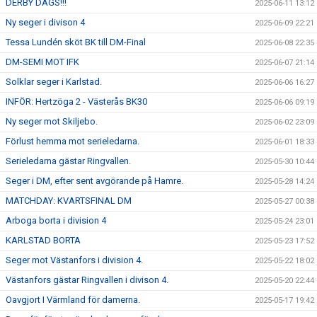
DERBY DAGS!!!
2025-06-11 13:12
Ny seger i divison 4
2025-06-09 22:21
Tessa Lundén sköt BK till DM-Final
2025-06-08 22:35
DM-SEMI MOT IFK
2025-06-07 21:14
Solklar seger i Karlstad.
2025-06-06 16:27
INFÖR: Hertzöga 2 - Västerås BK30
2025-06-06 09:19
Ny seger mot Skiljebo.
2025-06-02 23:09
Förlust hemma mot serieledarna.
2025-06-01 18:33
Serieledarna gästar Ringvallen.
2025-05-30 10:44
Seger i DM, efter sent avgörande på Hamre.
2025-05-28 14:24
MATCHDAY: KVARTSFINAL DM
2025-05-27 00:38
Arboga borta i division 4
2025-05-24 23:01
KARLSTAD BORTA
2025-05-23 17:52
Seger mot Västanfors i division 4.
2025-05-22 18:02
Västanfors gästar Ringvallen i divison 4.
2025-05-20 22:44
Oavgjort I Värmland för damerna.
2025-05-17 19:42