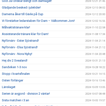
God Jul önskar Bengt och damlaget!
2024-12-21 21:46
Glädjande besked i juletider!
2024-12-15 08:02
Damerna åker till Gävle på Cup
2024-12-12 20:00
Vi förstärker ledarstaben för Dam – Välkommen Joni!
2024-12-02 16:56
Målvaktstränare klar!
2024-11-10 22:58
Assisterande tränare klar för Dam!
2024-11-08 17:34
Nyförvärv - Ester Sjöstrand!
2024-11-04 21:14
Nyförvärv - Elsa Sjöstrand!
2024-11-04 21:12
Nyförvärv - Nora Nyby!
2024-11-04 20:48
Hej div 2 Svealand!
2024-10-31 21:13
Sandviken 1-3 nov
2024-10-28 18:22
Stopp i kvartsfinalen
2024-10-21 14:15
Osten förlänger
2024-10-16 13:46
Länslaget
2024-10-09 13:05
Serien är avgjord - division 2 väntar!
2024-10-07 08:48
Sista matchen i 3:an
2024-10-05 19:57