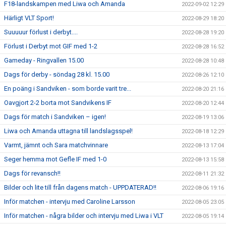
F18-landskampen med Liwa och Amanda
2022-09-02 12:29
Härligt VLT Sport!
2022-08-29 18:20
Suuuuur förlust i derbyt....
2022-08-28 19:20
Förlust i Derbyt mot GIF med 1-2
2022-08-28 16:52
Gameday - Ringvallen 15.00
2022-08-28 10:48
Dags för derby - söndag 28 kl. 15.00
2022-08-26 12:10
En poäng i Sandviken - som borde varit tre...
2022-08-20 21:16
Oavgjort 2-2 borta mot Sandvikens IF
2022-08-20 12:44
Dags för match i Sandviken – igen!
2022-08-19 13:06
Liwa och Amanda uttagna till landslagsspel!
2022-08-18 12:29
Varmt, jämnt och Sara matchvinnare
2022-08-13 17:04
Seger hemma mot Gefle IF med 1-0
2022-08-13 15:58
Dags för revansch!!
2022-08-11 21:32
Bilder och lite till från dagens match - UPPDATERAD!!
2022-08-06 19:16
Inför matchen - intervju med Caroline Larsson
2022-08-05 23:05
Inför matchen - några bilder och intervju med Liwa i VLT
2022-08-05 19:14