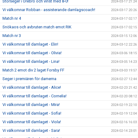
Storseger i Örebro och vinst med 8-0!
2024-03-17 21:24
Vi välkomnar Robban - assisterande damlagscoach!
2024-03-17 20:26
Match nr 4
2024-03-17 02:17
Snökaos och avbruten match emot RIK
2024-03-17 02:15
Match nr 3
2024-03-15 12:06
Vi välkomnar till damlaget - Elin!
2024-03-12 22:26
Vi välkomnar till damlaget - Olivia!
2024-03-06 18:15
Vi välkomnar till damlaget - Lina!
2024-03-05 14:23
Match 2 emot div 2 laget Forsby FF
2024-03-03 19:57
Seger i premiären för damerna
2024-02-27 12:44
Vi välkomnar till damlaget - Alice!
2024-02-23 21:42
Vi välkomnar till damlaget - Cornelia!
2024-02-20 08:12
Vi välkomnar till damlaget - Mira!
2024-02-19 22:10
Vi välkomnar till damlaget - Sofia!
2024-02-19 12:04
Vi välkomnar till damlaget - Viola!
2024-02-16 16:03
Vi välkomnar till damlaget - Sara!
2024-02-14 23:01