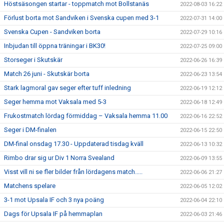
Höstsäsongen startar - toppmatch mot Bollstanäs
2022-08-03 16:22
Förlust borta mot Sandviken i Svenska cupen med 3-1
2022-07-31 14:00
Svenska Cupen - Sandviken borta
2022-07-29 10:16
Inbjudan till öppna träningar i BK30!
2022-07-25 09:00
Storseger i Skutskär
2022-06-26 16:39
Match 26 juni - Skutskär borta
2022-06-23 13:54
Stark lagmoral gav seger efter tuff inledning
2022-06-19 12:12
Seger hemma mot Vaksala med 5-3
2022-06-18 12:49
Frukostmatch lördag förmiddag – Vaksala hemma 11.00
2022-06-16 22:52
Seger i DM-finalen
2022-06-15 22:50
DM-final onsdag 17.30 - Uppdaterad tisdag kväll
2022-06-13 10:32
Rimbo drar sig ur Div 1 Norra Svealand
2022-06-09 13:55
Visst vill ni se fler bilder från lördagens match.....
2022-06-06 21:27
Matchens spelare
2022-06-05 12:02
3-1 mot Upsala IF och 3 nya poäng
2022-06-04 22:10
Dags för Upsala IF på hemmaplan
2022-06-03 21:46