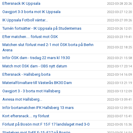
Eftersnack IK Uppsala
2022-03-28 20:26
Oavgjort 3-3 borta mot IK Uppsala
2022-03-27 12:20
IK Uppsala Fotboll väntar...
2022-03-27 09:26
Turnén fortsätter - IK Uppsala på Studenternas
2022-03-26 12:01
Efter matchen.... förlust mot ÖSK
2022-03-23 19:41
Matchen slut förlust med 2-1 mot ÖSK borta på Berhn
2022-03-22 18:25
Arena
Inför ÖSK dam - tisdag 22 mars kl 19.30
2022-03-21 15:58
Match mot ÖSK dam - OBS nytt datum
2022-03-17 23:14
Eftersnack - Hallsberg borta
2022-03-14 16:09
Materialförvaltare till Västerås BK30 Dam
2022-03-13 21:19
Oavgjort 3 - 3 borta mot Hallsberg
2022-03-13 12:09
Avresa mot Hallsberg...
2022-03-13 09:41
Inför bortamatchen IFK Hallsberg 13 mars
2022-03-12 09:55
Kort eftersnack.... ny förlust
2022-03-07 15:41
Förlust på Bosön mot F 15 F 17 landslaget med 3-0
2022-03-05 15:36
Startelvan mot SvFF F-15 -F17 på Bosön
2022-03-05 14:54