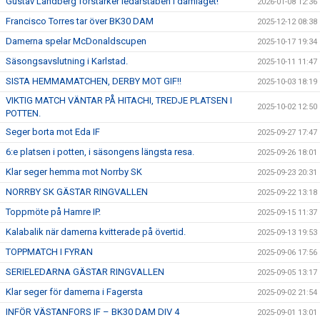
Gustav Landberg förstärker ledarstaben i damlaget!
2026-01-08 12:36
Francisco Torres tar över BK30 DAM
2025-12-12 08:38
Damerna spelar McDonaldscupen
2025-10-17 19:34
Säsongsavslutning i Karlstad.
2025-10-11 11:47
SISTA HEMMAMATCHEN, DERBY MOT GIF!!
2025-10-03 18:19
VIKTIG MATCH VÄNTAR PÅ HITACHI, TREDJE PLATSEN I
2025-10-02 12:50
POTTEN.
Seger borta mot Eda IF
2025-09-27 17:47
6:e platsen i potten, i säsongens längsta resa.
2025-09-26 18:01
Klar seger hemma mot Norrby SK
2025-09-23 20:31
NORRBY SK GÄSTAR RINGVALLEN
2025-09-22 13:18
Toppmöte på Hamre IP.
2025-09-15 11:37
Kalabalik när damerna kvitterade på övertid.
2025-09-13 19:53
TOPPMATCH I FYRAN
2025-09-06 17:56
SERIELEDARNA GÄSTAR RINGVALLEN
2025-09-05 13:17
Klar seger för damerna i Fagersta
2025-09-02 21:54
INFÖR VÄSTANFORS IF – BK30 DAM DIV 4
2025-09-01 13:01