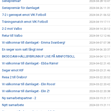
Seriepremiär!
2024-04-28 10:47
Seriepremiär för damlaget
2024-04-26 11:31
7-2 i genrepet emot VIK Fotboll
2024-04-21 06:52
Träningsmatch emot VIK Fotboll
2024-04-19 17:11
2-2 mot Valbo
2024-04-14 20:12
Retur till Valbo
2024-04-12 12:46
Vi välkomnar till damlaget - Emma Svanberg!
2024-04-07 07:38
En seger som satt långt inne!
2024-04-06 20:37
BK30 DAM-HÄLLBYBRUNN IF LIVE PÅ MINFOTBOLL
2024-04-04 12:11
Vi välkomnar till damlaget - Ebba Räms!
2024-04-02 21:45
Seger emot KIF
2024-03-23 21:46
Resa 2 till Örebro!
2024-03-22 20:52
Vi välkomnar till damlaget - Elin Roos!
2024-03-22 20:42
Vi välkomnar till damlaget - Elin Z!
2024-03-22 20:38
Ny samarbetspartner - 2
2024-03-19 21:17
Nytt samarbete
2024-03-19 21:11