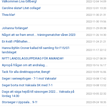
Välkommen Liva Gillberg!
2022-12-04 14:09
Caroline slutar! Litet collage!
2022-12-01 13:20
Thea klar!
2022-11-30 21:31
2022-11-30 19:56
Johanna förlänger!
2022-11-29 09:38
Något att se fram emot.... träningsmatcher våren 2023
2022-11-26 14:30
En kväll i Plåthallen....
2022-11-24 21:21
Hanna Byhlin Croner kallad till samling för F15/07-
2022-11-17 22:12
landslaget
NYTT LANDSLAGSUPPDRAG FÖR AMANDA!!
2022-10-27 08:39
Apropå frågan om att andralag....
2022-10-16 16:17
Tack för alla direktrapporter, Bengt!
2022-10-09 16:06
Seger i serieepilogen - 7-1 mot Vaksala!
2022-10-08 17:42
Seger borta mot Vaksala SK med 7-1
2022-10-08 13:52
Dags att säga hejdå till säsongen 2022…. Vaksala på
2022-10-05 22:32
lördag 14.00
Storseger i Uppsala… 9-1!
2022-09-24 18:35