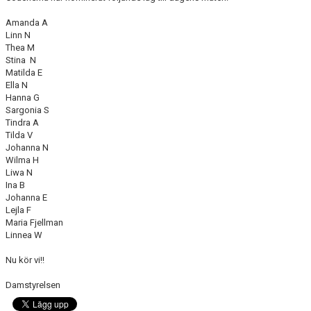
Amanda A
Linn N
Thea M
Stina N
Matilda E
Ella N
Hanna G
Sargonia S
Tindra A
Tilda V
Johanna N
Wilma H
Liwa N
Ina B
Johanna E
Lejla F
Maria Fjellman
Linnea W
Nu kör vi!!
Damstyrelsen