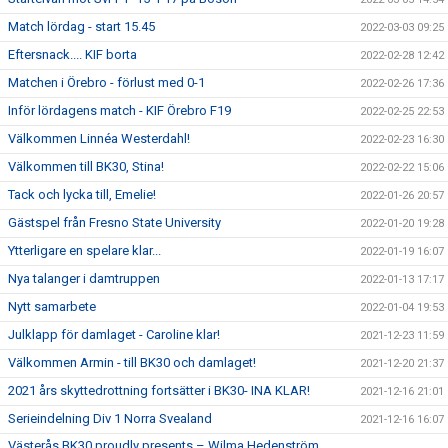
Match lördag - start 15.45
2022-03-03 09:25
Eftersnack.... KIF borta
2022-02-28 12:42
Matchen i Örebro - förlust med 0-1
2022-02-26 17:36
Inför lördagens match - KIF Örebro F19
2022-02-25 22:53
Välkommen Linnéa Westerdahl!
2022-02-23 16:30
Välkommen till BK30, Stina!
2022-02-22 15:06
Tack och lycka till, Emelie!
2022-01-26 20:57
Gästspel från Fresno State University
2022-01-20 19:28
Ytterligare en spelare klar...
2022-01-19 16:07
Nya talanger i damtruppen
2022-01-13 17:17
Nytt samarbete
2022-01-04 19:53
Julklapp för damlaget - Caroline klar!
2021-12-23 11:59
Välkommen Armin - till BK30 och damlaget!
2021-12-20 21:37
2021 års skyttedrottning fortsätter i BK30- INA KLAR!
2021-12-16 21:01
Serieindelning Div 1 Norra Svealand
2021-12-16 16:07
Västerås BK30 proudly presents – Wilma Hedenström