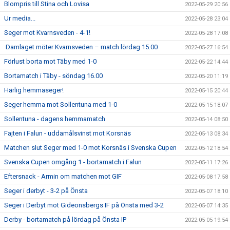
Blompris till Stina och Lovisa
2022-05-29 20:56
Ur media...
2022-05-28 23:04
Seger mot Kvarnsveden - 4-1!
2022-05-28 17:08
Damlaget möter Kvarnsveden – match lördag 15.00
2022-05-27 16:54
Förlust borta mot Täby med 1-0
2022-05-22 14:44
Bortamatch i Täby - söndag 16.00
2022-05-20 11:19
Härlig hemmaseger!
2022-05-15 20:44
Seger hemma mot Sollentuna med 1-0
2022-05-15 18:07
Sollentuna - dagens hemmamatch
2022-05-14 08:50
Fajten i Falun - uddamålsvinst mot Korsnäs
2022-05-13 08:34
Matchen slut Seger med 1-0 mot Korsnäs i Svenska Cupen
2022-05-12 18:54
Svenska Cupen omgång 1 - bortamatch i Falun
2022-05-11 17:26
Eftersnack - Armin om matchen mot GIF
2022-05-08 17:58
Seger i derbyt - 3-2 på Önsta
2022-05-07 18:10
Seger i Derbyt mot Gideonsbergs IF på Önsta med 3-2
2022-05-07 14:35
Derby - bortamatch på lördag på Önsta IP
2022-05-05 19:54