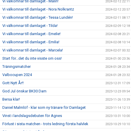
Vi välkomnar till damlaget - Malin!
2024-02-12 22:11
Vi välkomnar till damlaget - Nora Nolkrantz
2024-02-12 20:57
Vi välkomnar till damlaget - Tessa Lundén!
2024-02-11 08:17
Vi välkomnar till damlaget - Tilda!
2024-02-09 12:18
Vi välkomnar till damlaget - Emelie!
2024-02-08 20:21
Vi välkomnar till damlaget - Emilia!
2024-02-08 10:14
Vi välkomnar till damlaget - Marcela!
2024-02-07 00:32
Start för...det du inte visste om oss!
2024-01-30 23:36
Träningsmatcher
2024-01-28 23:34
Valbocupen 2024
2024-01-28 23:32
Gott Nytt År!!
2023-12-31 17:09
God Jul önskar BK30 Dam
2023-12-23 09:54
Bersa klar!
2023-11-26 13:39
Daniel Malmlöf - klar som ny tränare för Damlaget
2023-11-14 12:13
Vinst i landslagsdebuten för Agnes
2023-10-31 10:00
Förlust i sista matchen - trots ledning första halvlek
2023-10-29 10:10