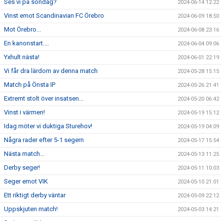
Ses vi på söndag?
2024-06-14 12:22
Vinst emot Scandinavian FC Örebro
2024-06-09 18:50
Mot Örebro...
2024-06-08 23:16
En kanonstart....
2024-06-04 09:06
Yxhult nästa!
2024-06-01 22:19
Vi får dra lärdom av denna match
2024-05-28 15:15
Match på Önsta IP
2024-05-26 21:41
Extremt stolt över insatsen...
2024-05-20 06:42
Vinst i värmen!
2024-05-19 15:12
Idag möter vi duktiga Sturehov!
2024-05-19 04:09
Några rader efter 5-1 segern
2024-05-17 15:54
Nästa match...
2024-05-13 11:25
Derby seger!
2024-05-11 10:03
Seger emot VIK
2024-05-10 21:01
Ett riktigt derby väntar
2024-05-09 22:12
Uppskjuten match!
2024-05-03 14:21