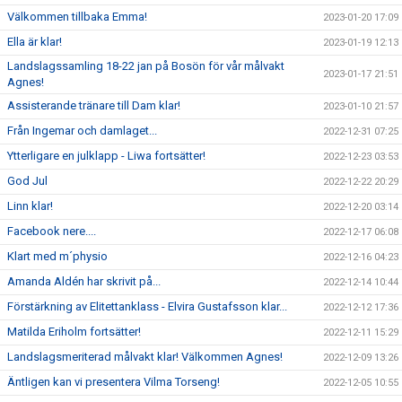
Välkommen tillbaka Emma!
2023-01-20 17:09
Ella är klar!
2023-01-19 12:13
Landslagssamling 18-22 jan på Bosön för vår målvakt
2023-01-17 21:51
Agnes!
Assisterande tränare till Dam klar!
2023-01-10 21:57
Från Ingemar och damlaget...
2022-12-31 07:25
Ytterligare en julklapp - Liwa fortsätter!
2022-12-23 03:53
God Jul
2022-12-22 20:29
Linn klar!
2022-12-20 03:14
Facebook nere....
2022-12-17 06:08
Klart med m´physio
2022-12-16 04:23
Amanda Aldén har skrivit på...
2022-12-14 10:44
Förstärkning av Elitettanklass - Elvira Gustafsson klar...
2022-12-12 17:36
Matilda Eriholm fortsätter!
2022-12-11 15:29
Landslagsmeriterad målvakt klar! Välkommen Agnes!
2022-12-09 13:26
Äntligen kan vi presentera Vilma Torseng!
2022-12-05 10:55