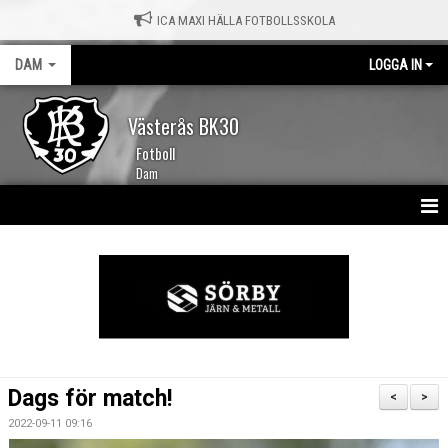
ICA MAXI HÄLLA FOTBOLLSSKOLA
DAM
LOGGA IN
Västerås BK30
Fotboll
Dam
HEM
NYHETER
KALENDER
TRUPPEN
Dags för match!
<
>
MATCHER
2022-09-11 09:16