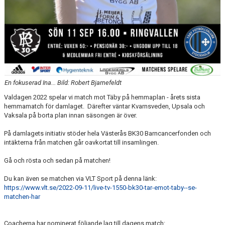
En fokuserad Ina... Bild: Robert Bjarnefeldt
Valdagen 2022 spelar vi match mot Täby på hemmaplan - årets sista
hemmamatch för damlaget. Därefter väntar Kvarnsveden, Upsala och
Vaksala på borta plan innan säsongen är över.
På damlagets initiativ stöder hela Västerås BK30 Barncancerfonden och
intäkterna från matchen går oavkortat till insamlingen.
Gå och rösta och sedan på matchen!
Du kan även se matchen via VLT Sport på denna länk:
https://www.vlt.se/2022-09-11/live-tv-1550-bk30-tar-emot-taby--se-
matchen-har
Coacherna har nominerat följande lag till dagens match: