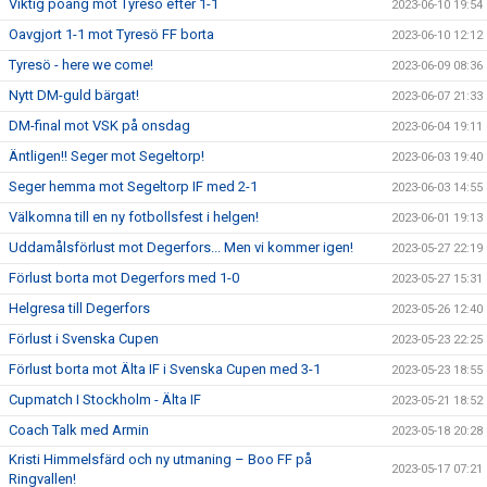
Viktig poäng mot Tyresö efter 1-1
2023-06-10 19:54
Oavgjort 1-1 mot Tyresö FF borta
2023-06-10 12:12
Tyresö - here we come!
2023-06-09 08:36
Nytt DM-guld bärgat!
2023-06-07 21:33
DM-final mot VSK på onsdag
2023-06-04 19:11
Äntligen!! Seger mot Segeltorp!
2023-06-03 19:40
Seger hemma mot Segeltorp IF med 2-1
2023-06-03 14:55
Välkomna till en ny fotbollsfest i helgen!
2023-06-01 19:13
Uddamålsförlust mot Degerfors... Men vi kommer igen!
2023-05-27 22:19
Förlust borta mot Degerfors med 1-0
2023-05-27 15:31
Helgresa till Degerfors
2023-05-26 12:40
Förlust i Svenska Cupen
2023-05-23 22:25
Förlust borta mot Älta IF i Svenska Cupen med 3-1
2023-05-23 18:55
Cupmatch I Stockholm - Älta IF
2023-05-21 18:52
Coach Talk med Armin
2023-05-18 20:28
Kristi Himmelsfärd och ny utmaning – Boo FF på
2023-05-17 07:21
Ringvallen!