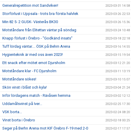
Generalrepetition mot Sandviken!
2023-03-31 14:58
Storförlust i Uppsala - trots bra första halvlek
2023-03-26 22:53
Min 82 5- 2 GUSK- Västerås BK30
2023-03-26 15:36
Motståndare från Elitettan väntar på söndag
2023-03-24 10:48
Knapp förlust i Örebro - "Godkänd insats"
2023-03-18 22:18
Tuff lördag väntar.... ÖSK på Behrn Arena
2023-03-16 14:55
Hygienteknik är med oss även 2023!
2023-03-15 19:54
Ett snack efter mötet emot Djursholm
2023-03-12 21:20
Motståndare klar - FC Djursholm
2023-03-11 13:19
Motståndare sökes!
2023-03-10 15:07
Skön vinst i blåst och kyla!
2023-03-04 21:24
Inför lördagens match - Rävåsen hemma
2023-03-02 12:12
Uddamålsvinst på Iver...
2023-02-25 17:30
VSK borta...
2023-02-24 08:20
Vinst borta i Örebro
2023-02-18 00:25
Seger på Berhn Arena mot KIF Örebro F-19 med 2-0
2023-02-17 17:57