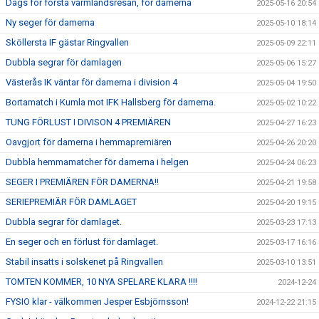
Dags för första värmlandsresan, för damerna
2025-05-16 20:54
Ny seger för damerna
2025-05-10 18:14
Sköllersta IF gästar Ringvallen
2025-05-09 22:11
Dubbla segrar för damlagen
2025-05-06 15:27
Västerås IK väntar för damerna i division 4
2025-05-04 19:50
Bortamatch i Kumla mot IFK Hallsberg för damerna.
2025-05-02 10:22
TUNG FÖRLUST I DIVISON 4 PREMIÄREN
2025-04-27 16:23
Oavgjort för damerna i hemmapremiären
2025-04-26 20:20
Dubbla hemmamatcher för damerna i helgen
2025-04-24 06:23
SEGER I PREMIÄREN FÖR DAMERNA!!
2025-04-21 19:58
SERIEPREMIÄR FÖR DAMLAGET
2025-04-20 19:15
Dubbla segrar för damlaget.
2025-03-23 17:13
En seger och en förlust för damlaget.
2025-03-17 16:16
Stabil insatts i solskenet på Ringvallen
2025-03-10 13:51
TOMTEN KOMMER, 10 NYA SPELARE KLARA !!!!
2024-12-24
FYSIO klar - välkommen Jesper Esbjörnsson!
2024-12-22 21:15