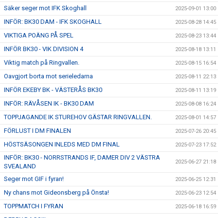
Säker seger mot IFK Skoghall
2025-09-01 13:00
INFÖR: BK30 DAM - IFK SKOGHALL
2025-08-28 14:45
VIKTIGA POÄNG PÅ SPEL
2025-08-23 13:44
INFÖR BK30 - VIK DIVISION 4
2025-08-18 13:11
Viktig match på Ringvallen.
2025-08-15 16:54
Oavgjort borta mot serieledarna
2025-08-11 22:13
INFÖR EKEBY BK - VÄSTERÅS BK30
2025-08-11 13:19
INFÖR: RÄVÅSEN IK - BK30 DAM
2025-08-08 16:24
TOPPJAGANDE IK STUREHOV GÄSTAR RINGVALLEN.
2025-08-01 14:57
FÖRLUST I DM FINALEN
2025-07-26 20:45
HÖSTSÄSONGEN INLEDS MED DM FINAL
2025-07-23 17:52
INFÖR: BK30 - NORRSTRANDS IF, DAMER DIV 2 VÄSTRA
2025-06-27 21:18
SVEALAND
Seger mot GIF i fyran!
2025-06-25 12:31
Ny chans mot Gideonsberg på Önsta!
2025-06-23 12:54
TOPPMATCH I FYRAN
2025-06-18 16:59