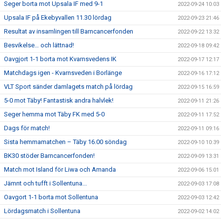
Seger borta mot Upsala IF med 9-1
2022-09-24 10:03
Upsala IF på Ekebyvallen 11.30 lördag
2022-09-23 21:46
Resultat av insamlingen till Barncancerfonden
2022-09-22 13:32
Besvikelse… och lättnad!
2022-09-18 09:42
Oavgjort 1-1 borta mot Kvarnsvedens IK
2022-09-17 12:17
Matchdags igen - Kvarnsveden i Borlänge
2022-09-16 17:12
VLT Sport sänder damlagets match på lördag
2022-09-15 16:59
5-0 mot Täby! Fantastisk andra halvlek!
2022-09-11 21:26
Seger hemma mot Täby FK med 5-0
2022-09-11 17:52
Dags för match!
2022-09-11 09:16
Sista hemmamatchen – Täby 16.00 söndag
2022-09-10 10:39
BK30 stöder Barncancerfonden!
2022-09-09 13:31
Match mot Island för Liwa och Amanda
2022-09-06 15:01
Jämnt och tufft i Sollentuna...
2022-09-03 17:08
Oavgort 1-1 borta mot Sollentuna
2022-09-03 12:42
Lördagsmatch i Sollentuna
2022-09-02 14:02