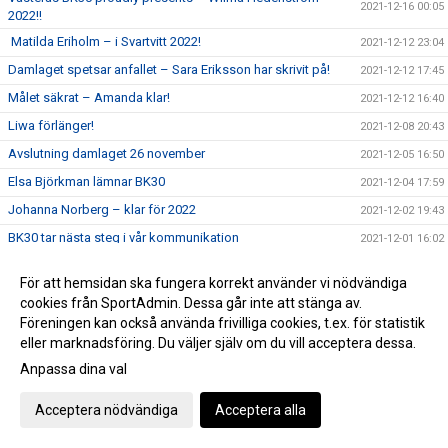
2021-12-16 00:05
2022!!
Matilda Eriholm – i Svartvitt 2022!
2021-12-12 23:04
Damlaget spetsar anfallet – Sara Eriksson har skrivit på!
2021-12-12 17:45
Målet säkrat – Amanda klar!
2021-12-12 16:40
Liwa förlänger!
2021-12-08 20:43
Avslutning damlaget 26 november
2021-12-05 16:50
Elsa Björkman lämnar BK30
2021-12-04 17:59
Johanna Norberg – klar för 2022
2021-12-02 19:43
BK30 tar nästa steg i vår kommunikation
2021-12-01 16:02
Spelare rullar in - det går bra nu!! Del 2
2021-11-29 19:50
För att hemsidan ska fungera korrekt använder vi nödvändiga
Spelare rullar in nu - det går bra nu!! Del 1
2021-11-29 19:43
cookies från SportAdmin. Dessa går inte att stänga av.
Clara förlänger!
Föreningen kan också använda frivilliga cookies, t.ex. för statistik
2021-11-23 23:19
eller marknadsföring. Du väljer själv om du vill acceptera dessa.
Matchen slut förlust med 6-2 mot F-15 Landslaget
2021-11-21 09:01
Anpassa dina val
Damlaget mot landslaget!!
2021-11-18 23:32
Förlängningar av kontrakt
2021-11-14 20:10
Acceptera nödvändiga
Acceptera alla
Eftersnack - 3-1 mot Selånger
2021-11-07 17:09