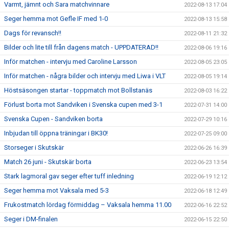
Varmt, jämnt och Sara matchvinnare
2022-08-13 17:04
Seger hemma mot Gefle IF med 1-0
2022-08-13 15:58
Dags för revansch!!
2022-08-11 21:32
Bilder och lite till från dagens match - UPPDATERAD!!
2022-08-06 19:16
Inför matchen - intervju med Caroline Larsson
2022-08-05 23:05
Inför matchen - några bilder och intervju med Liwa i VLT
2022-08-05 19:14
Höstsäsongen startar - toppmatch mot Bollstanäs
2022-08-03 16:22
Förlust borta mot Sandviken i Svenska cupen med 3-1
2022-07-31 14:00
Svenska Cupen - Sandviken borta
2022-07-29 10:16
Inbjudan till öppna träningar i BK30!
2022-07-25 09:00
Storseger i Skutskär
2022-06-26 16:39
Match 26 juni - Skutskär borta
2022-06-23 13:54
Stark lagmoral gav seger efter tuff inledning
2022-06-19 12:12
Seger hemma mot Vaksala med 5-3
2022-06-18 12:49
Frukostmatch lördag förmiddag – Vaksala hemma 11.00
2022-06-16 22:52
Seger i DM-finalen
2022-06-15 22:50