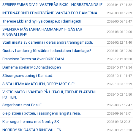
SERIEPREMIÄR DIV 2: VÄSTERÅS BK30 - NORRSTRANDS IF
2026-04-17 11:32
INTERNATIONELLT MOTSTÅND VÄNTAR FÖR DAMERNA
2026-03-13 12:39
Therese Ekbland ny Fysioterapeut i damlaget!!
2026-03-06 18:47
SVENSKA MÄSTARNA HAMMARBY IF GÄSTAR
2026-03-06 10:00
RINGVALLEN!!
Stark insats av damerna i deras andra träningsmatch.
2026-02-22 11:40
Gustav Landberg förstärker ledarstaben i damlaget!
2026-01-08 12:36
Francisco Torres tar över BK30 DAM
2025-12-12 08:38
Damerna spelar McDonaldscupen
2025-10-17 19:34
Säsongsavslutning i Karlstad.
2025-10-11 11:47
SISTA HEMMAMATCHEN, DERBY MOT GIF!!
2025-10-03 18:19
VIKTIG MATCH VÄNTAR PÅ HITACHI, TREDJE PLATSEN I
2025-10-02 12:50
POTTEN.
Seger borta mot Eda IF
2025-09-27 17:47
6:e platsen i potten, i säsongens längsta resa.
2025-09-26 18:01
Klar seger hemma mot Norrby SK
2025-09-23 20:31
NORRBY SK GÄSTAR RINGVALLEN
2025-09-22 13:18