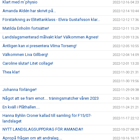
Klart med m´physio
2022-12-16 04:23
Amanda Aldén har skrivit på...
2022-12-14 10:44
Förstärkning av Elitettanklass - Elvira Gustafsson klar...
2022-12-12 17:36
Matilda Eriholm fortsätter!
2022-12-11 15:29
Landslagsmeriterad målvakt klar! Välkommen Agnes!
2022-12-09 13:26
Äntligen kan vi presentera Vilma Torseng!
2022-12-05 10:55
Välkommen Liva Gillberg!
2022-12-04 14:09
Caroline slutar! Litet collage!
2022-12-01 13:20
Thea klar!
2022-11-30 21:31
2022-11-30 19:56
Johanna förlänger!
2022-11-29 09:38
Något att se fram emot.... träningsmatcher våren 2023
2022-11-26 14:30
En kväll i Plåthallen....
2022-11-24 21:21
Hanna Byhlin Croner kallad till samling för F15/07-
2022-11-17 22:12
landslaget
NYTT LANDSLAGSUPPDRAG FÖR AMANDA!!
2022-10-27 08:39
Apropå frågan om att andralag....
2022-10-16 16:17