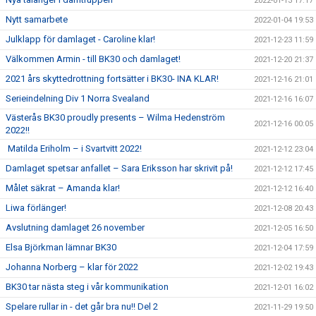
2022-01-13 17:17
Nytt samarbete
2022-01-04 19:53
Julklapp för damlaget - Caroline klar!
2021-12-23 11:59
Välkommen Armin - till BK30 och damlaget!
2021-12-20 21:37
2021 års skyttedrottning fortsätter i BK30- INA KLAR!
2021-12-16 21:01
Serieindelning Div 1 Norra Svealand
2021-12-16 16:07
Västerås BK30 proudly presents – Wilma Hedenström
2021-12-16 00:05
2022!!
Matilda Eriholm – i Svartvitt 2022!
2021-12-12 23:04
Damlaget spetsar anfallet – Sara Eriksson har skrivit på!
2021-12-12 17:45
Målet säkrat – Amanda klar!
2021-12-12 16:40
Liwa förlänger!
2021-12-08 20:43
Avslutning damlaget 26 november
2021-12-05 16:50
Elsa Björkman lämnar BK30
2021-12-04 17:59
Johanna Norberg – klar för 2022
2021-12-02 19:43
BK30 tar nästa steg i vår kommunikation
2021-12-01 16:02
Spelare rullar in - det går bra nu!! Del 2
2021-11-29 19:50