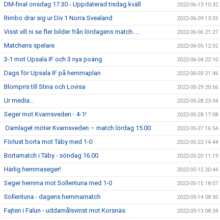
DM-final onsdag 17.30 - Uppdaterad tisdag kväll
2022-06-13 10:32
Rimbo drar sig ur Div 1 Norra Svealand
2022-06-09 13:55
Visst vill ni se fler bilder från lördagens match.....
2022-06-06 21:27
Matchens spelare
2022-06-05 12:02
3-1 mot Upsala IF och 3 nya poäng
2022-06-04 22:10
Dags för Upsala IF på hemmaplan
2022-06-03 21:46
Blompris till Stina och Lovisa
2022-05-29 20:56
Ur media...
2022-05-28 23:04
Seger mot Kvarnsveden - 4-1!
2022-05-28 17:08
Damlaget möter Kvarnsveden – match lördag 15.00
2022-05-27 16:54
Förlust borta mot Täby med 1-0
2022-05-22 14:44
Bortamatch i Täby - söndag 16.00
2022-05-20 11:19
Härlig hemmaseger!
2022-05-15 20:44
Seger hemma mot Sollentuna med 1-0
2022-05-15 18:07
Sollentuna - dagens hemmamatch
2022-05-14 08:50
Fajten i Falun - uddamålsvinst mot Korsnäs
2022-05-13 08:34