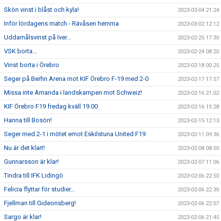
Skön vinst i blåst och kyla!
2023-03-04 21:24
Inför lördagens match - Rävåsen hemma
2023-03-02 12:12
Uddamålsvinst på Iver...
2023-02-25 17:30
VSK borta...
2023-02-24 08:20
Vinst borta i Örebro
2023-02-18 00:25
Seger på Berhn Arena mot KIF Örebro F-19 med 2-0
2023-02-17 17:57
Missa inte Amanda i landskampen mot Schweiz!
2023-02-16 21:02
KIF Örebro F19 fredag kväll 19.00
2023-02-16 15:28
Hanna till Bosön!
2023-02-15 12:13
Seger med 2-1 i mötet emot Eskilstuna United F19
2023-02-11 09:36
Nu är det klart!
2023-02-08 08:50
Gunnarsson är klar!
2023-02-07 11:06
Tindra till IFK Lidingö
2023-02-06 22:50
Felicia flyttar för studier...
2023-02-06 22:30
Fjellman till Gideonsberg!
2023-02-06 22:07
Sargo är klar!
2023-02-06 21:45