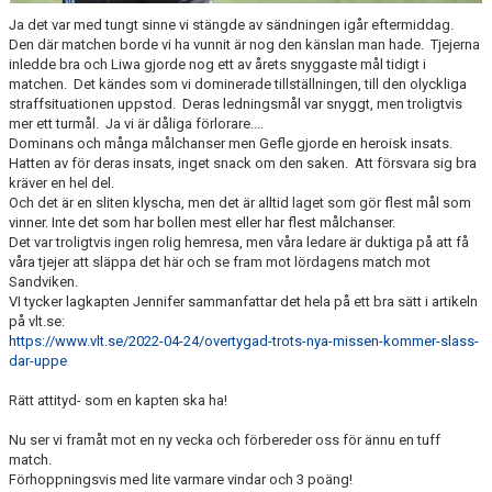
Ja det var med tungt sinne vi stängde av sändningen igår eftermiddag.
Den där matchen borde vi ha vunnit är nog den känslan man hade. Tjejerna
inledde bra och Liwa gjorde nog ett av årets snyggaste mål tidigt i
matchen. Det kändes som vi dominerade tillställningen, till den olyckliga
straffsituationen uppstod. Deras ledningsmål var snyggt, men troligtvis
mer ett turmål. Ja vi är dåliga förlorare....
Dominans och många målchanser men Gefle gjorde en heroisk insats.
Hatten av för deras insats, inget snack om den saken. Att försvara sig bra
kräver en hel del.
Och det är en sliten klyscha, men det är alltid laget som gör flest mål som
vinner. Inte det som har bollen mest eller har flest målchanser.
Det var troligtvis ingen rolig hemresa, men våra ledare är duktiga på att få
våra tjejer att släppa det här och se fram mot lördagens match mot
Sandviken.
VI tycker lagkapten Jennifer sammanfattar det hela på ett bra sätt i artikeln
på vlt.se:
https://www.vlt.se/2022-04-24/overtygad-trots-nya-missen-kommer-slass-
dar-uppe
Rätt attityd- som en kapten ska ha!
Nu ser vi framåt mot en ny vecka och förbereder oss för ännu en tuff
match.
Förhoppningsvis med lite varmare vindar och 3 poäng!