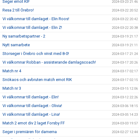
Seger emot KIF
2024-03-23 21:46
Resa 2 till Örebro!
2024-03-22 20:52
Vi välkomnar till damlaget - Elin Roos!
2024-03-22 20:42
Vi välkomnar till damlaget - Elin Z!
2024-03-22 20:38
Ny samarbetspartner - 2
2024-03-19 21:17
Nytt samarbete
2024-03-19 21:11
Storseger i Örebro och vinst med 8-0!
2024-03-17 21:24
Vi välkomnar Robban - assisterande damlagscoach!
2024-03-17 20:26
Match nr 4
2024-03-17 02:17
Snökaos och avbruten match emot RIK
2024-03-17 02:15
Match nr 3
2024-03-15 12:06
Vi välkomnar till damlaget - Elin!
2024-03-12 22:26
Vi välkomnar till damlaget - Olivia!
2024-03-06 18:15
Vi välkomnar till damlaget - Lina!
2024-03-05 14:23
Match 2 emot div 2 laget Forsby FF
2024-03-03 19:57
Seger i premiären för damerna
2024-02-27 12:44