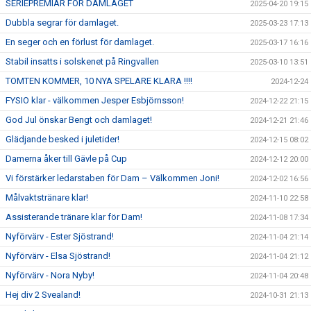
SERIEPREMIÄR FÖR DAMLAGET
2025-04-20 19:15
Dubbla segrar för damlaget.
2025-03-23 17:13
En seger och en förlust för damlaget.
2025-03-17 16:16
Stabil insatts i solskenet på Ringvallen
2025-03-10 13:51
TOMTEN KOMMER, 10 NYA SPELARE KLARA !!!!
2024-12-24
FYSIO klar - välkommen Jesper Esbjörnsson!
2024-12-22 21:15
God Jul önskar Bengt och damlaget!
2024-12-21 21:46
Glädjande besked i juletider!
2024-12-15 08:02
Damerna åker till Gävle på Cup
2024-12-12 20:00
Vi förstärker ledarstaben för Dam – Välkommen Joni!
2024-12-02 16:56
Målvaktstränare klar!
2024-11-10 22:58
Assisterande tränare klar för Dam!
2024-11-08 17:34
Nyförvärv - Ester Sjöstrand!
2024-11-04 21:14
Nyförvärv - Elsa Sjöstrand!
2024-11-04 21:12
Nyförvärv - Nora Nyby!
2024-11-04 20:48
Hej div 2 Svealand!
2024-10-31 21:13