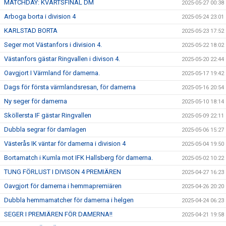
MATCHDAY: KVARTSFINAL DM
2025-05-27 00:38
Arboga borta i division 4
2025-05-24 23:01
KARLSTAD BORTA
2025-05-23 17:52
Seger mot Västanfors i division 4.
2025-05-22 18:02
Västanfors gästar Ringvallen i divison 4.
2025-05-20 22:44
Oavgjort I Värmland för damerna.
2025-05-17 19:42
Dags för första värmlandsresan, för damerna
2025-05-16 20:54
Ny seger för damerna
2025-05-10 18:14
Sköllersta IF gästar Ringvallen
2025-05-09 22:11
Dubbla segrar för damlagen
2025-05-06 15:27
Västerås IK väntar för damerna i division 4
2025-05-04 19:50
Bortamatch i Kumla mot IFK Hallsberg för damerna.
2025-05-02 10:22
TUNG FÖRLUST I DIVISON 4 PREMIÄREN
2025-04-27 16:23
Oavgjort för damerna i hemmapremiären
2025-04-26 20:20
Dubbla hemmamatcher för damerna i helgen
2025-04-24 06:23
SEGER I PREMIÄREN FÖR DAMERNA!!
2025-04-21 19:58