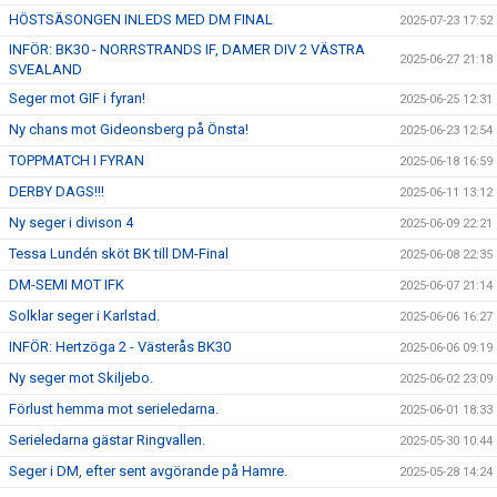
HÖSTSÄSONGEN INLEDS MED DM FINAL
2025-07-23 17:52
INFÖR: BK30 - NORRSTRANDS IF, DAMER DIV 2 VÄSTRA
2025-06-27 21:18
SVEALAND
Seger mot GIF i fyran!
2025-06-25 12:31
Ny chans mot Gideonsberg på Önsta!
2025-06-23 12:54
TOPPMATCH I FYRAN
2025-06-18 16:59
DERBY DAGS!!!
2025-06-11 13:12
Ny seger i divison 4
2025-06-09 22:21
Tessa Lundén sköt BK till DM-Final
2025-06-08 22:35
DM-SEMI MOT IFK
2025-06-07 21:14
Solklar seger i Karlstad.
2025-06-06 16:27
INFÖR: Hertzöga 2 - Västerås BK30
2025-06-06 09:19
Ny seger mot Skiljebo.
2025-06-02 23:09
Förlust hemma mot serieledarna.
2025-06-01 18:33
Serieledarna gästar Ringvallen.
2025-05-30 10:44
Seger i DM, efter sent avgörande på Hamre.
2025-05-28 14:24