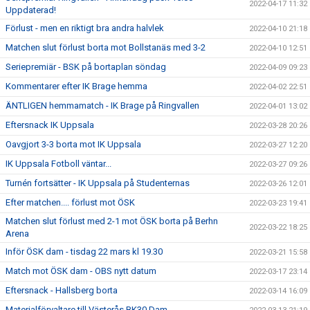
2022-04-17 11:32
Uppdaterad!
Förlust - men en riktigt bra andra halvlek
2022-04-10 21:18
Matchen slut förlust borta mot Bollstanäs med 3-2
2022-04-10 12:51
Seriepremiär - BSK på bortaplan söndag
2022-04-09 09:23
Kommentarer efter IK Brage hemma
2022-04-02 22:51
ÄNTLIGEN hemmamatch - IK Brage på Ringvallen
2022-04-01 13:02
Eftersnack IK Uppsala
2022-03-28 20:26
Oavgjort 3-3 borta mot IK Uppsala
2022-03-27 12:20
IK Uppsala Fotboll väntar...
2022-03-27 09:26
Turnén fortsätter - IK Uppsala på Studenternas
2022-03-26 12:01
Efter matchen.... förlust mot ÖSK
2022-03-23 19:41
Matchen slut förlust med 2-1 mot ÖSK borta på Berhn
2022-03-22 18:25
Arena
Inför ÖSK dam - tisdag 22 mars kl 19.30
2022-03-21 15:58
Match mot ÖSK dam - OBS nytt datum
2022-03-17 23:14
Eftersnack - Hallsberg borta
2022-03-14 16:09
Materialförvaltare till Västerås BK30 Dam