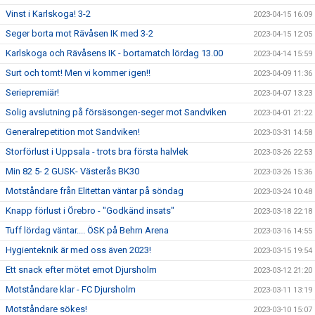
Vinst i Karlskoga! 3-2
2023-04-15 16:09
Seger borta mot Rävåsen IK med 3-2
2023-04-15 12:05
Karlskoga och Rävåsens IK - bortamatch lördag 13.00
2023-04-14 15:59
Surt och tomt! Men vi kommer igen!!
2023-04-09 11:36
Seriepremiär!
2023-04-07 13:23
Solig avslutning på försäsongen-seger mot Sandviken
2023-04-01 21:22
Generalrepetition mot Sandviken!
2023-03-31 14:58
Storförlust i Uppsala - trots bra första halvlek
2023-03-26 22:53
Min 82 5- 2 GUSK- Västerås BK30
2023-03-26 15:36
Motståndare från Elitettan väntar på söndag
2023-03-24 10:48
Knapp förlust i Örebro - "Godkänd insats"
2023-03-18 22:18
Tuff lördag väntar.... ÖSK på Behrn Arena
2023-03-16 14:55
Hygienteknik är med oss även 2023!
2023-03-15 19:54
Ett snack efter mötet emot Djursholm
2023-03-12 21:20
Motståndare klar - FC Djursholm
2023-03-11 13:19
Motståndare sökes!
2023-03-10 15:07