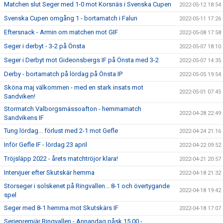
Matchen slut Seger med 1-0 mot Korsnäs i Svenska Cupen
2022-05-12 18:54
Svenska Cupen omgång 1 - bortamatch i Falun
2022-05-11 17:26
Eftersnack - Armin om matchen mot GIF
2022-05-08 17:58
Seger i derbyt - 3-2 på Önsta
2022-05-07 18:10
Seger i Derbyt mot Gideonsbergs IF på Önsta med 3-2
2022-05-07 14:35
Derby - bortamatch på lördag på Önsta IP
2022-05-05 19:54
Sköna maj välkommen - med en stark insats mot
2022-05-01 07:45
Sandviken!
Stormatch Valborgsmässoafton - hemmamatch
2022-04-28 22:49
Sandvikens IF
Tung lördag... förlust med 2-1 mot Gefle
2022-04-24 21:16
Inför Gefle IF - lördag 23 april
2022-04-22 09:52
Tröjsläpp 2022 - årets matchtröjor klara!
2022-04-21 20:57
Intervjuer efter Skutskär hemma
2022-04-18 21:32
Storseger i solskenet på Ringvallen... 8-1 och övertygande
2022-04-18 19:42
spel
Seger med 8-1 hemma mot Skutskärs IF
2022-04-18 17:07
Seriepremiär Ringvallen - Annandag påsk 15.00 -