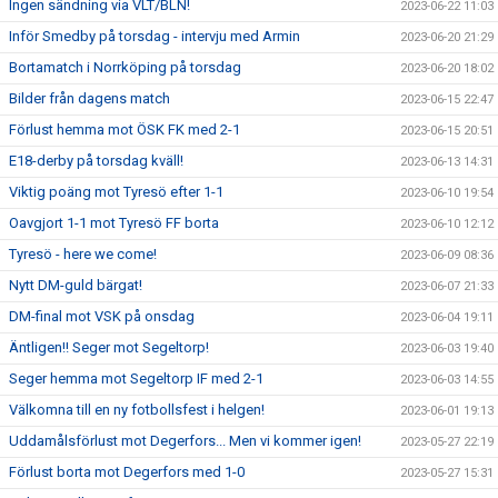
Ingen sändning via VLT/BLN!
2023-06-22 11:03
Inför Smedby på torsdag - intervju med Armin
2023-06-20 21:29
Bortamatch i Norrköping på torsdag
2023-06-20 18:02
Bilder från dagens match
2023-06-15 22:47
Förlust hemma mot ÖSK FK med 2-1
2023-06-15 20:51
E18-derby på torsdag kväll!
2023-06-13 14:31
Viktig poäng mot Tyresö efter 1-1
2023-06-10 19:54
Oavgjort 1-1 mot Tyresö FF borta
2023-06-10 12:12
Tyresö - here we come!
2023-06-09 08:36
Nytt DM-guld bärgat!
2023-06-07 21:33
DM-final mot VSK på onsdag
2023-06-04 19:11
Äntligen!! Seger mot Segeltorp!
2023-06-03 19:40
Seger hemma mot Segeltorp IF med 2-1
2023-06-03 14:55
Välkomna till en ny fotbollsfest i helgen!
2023-06-01 19:13
Uddamålsförlust mot Degerfors... Men vi kommer igen!
2023-05-27 22:19
Förlust borta mot Degerfors med 1-0
2023-05-27 15:31