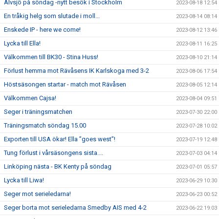
Älvsjö på söndag -nytt besök i Stockholm
2023-08-18 12:54
En tråkig helg som slutade i moll...
2023-08-14 08:14
Enskede IP - here we come!
2023-08-12 13:46
Lycka till Ella!
2023-08-11 16:25
Välkommen till BK30 - Stina Huss!
2023-08-10 21:14
Förlust hemma mot Rävåsens IK Karlskoga med 3-2
2023-08-06 17:54
Höstsäsongen startar - match mot Rävåsen
2023-08-05 12:14
Välkommen Cajsa!
2023-08-04 09:51
Seger i träningsmatchen
2023-07-30 22:00
Träningsmatch söndag 15.00
2023-07-28 10:02
Exporten till USA ökar! Ella ”goes west”!
2023-07-19 12:48
Tung förlust i vårsäsongens sista....
2023-07-03 04:14
Linköping nästa - BK Kenty på söndag
2023-07-01 05:57
Lycka till Liwa!
2023-06-29 10:30
Seger mot serieledarna!
2023-06-23 00:52
Seger borta mot serieledarna Smedby AIS med 4-2
2023-06-22 19:03