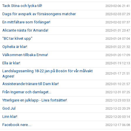
Tack Stina och lycka till!
2023-02-06 21:41
Dags för avspark av försäsongens matcher
2023-02-03 07:29
En mittfältare som förlänger!
2023-02-02 07:37
Alicante nästa för Amanda!
2023-01-31 23:47
"BC tar klivet upp"
2023-01-24 07:04
Ophelia är klar!
2023-01-22 21:32
Välkommen tillbaka Emma!
2023-01-20 17:09
Ella är klar!
2023-01-19 12:13
Landslagssamling 18-22 jan på Bosön för vår målvakt
2023-01-17 21:51
Agnes!
Assisterande tränare till Dam klar!
2023-01-10 21:57
Från Ingemar och damlaget...
2022-12-31 07:25
Ytterligare en julklapp - Liwa fortsätter!
2022-12-23 03:53
God Jul
2022-12-22 20:29
Linn klar!
2022-12-20 03:14
Facebook nere....
2022-12-17 06:08