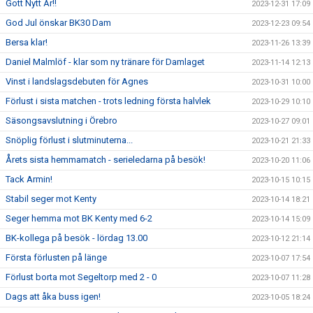
Gott Nytt År!!
2023-12-31 17:09
God Jul önskar BK30 Dam
2023-12-23 09:54
Bersa klar!
2023-11-26 13:39
Daniel Malmlöf - klar som ny tränare för Damlaget
2023-11-14 12:13
Vinst i landslagsdebuten för Agnes
2023-10-31 10:00
Förlust i sista matchen - trots ledning första halvlek
2023-10-29 10:10
Säsongsavslutning i Örebro
2023-10-27 09:01
Snöplig förlust i slutminuterna...
2023-10-21 21:33
Årets sista hemmamatch - serieledarna på besök!
2023-10-20 11:06
Tack Armin!
2023-10-15 10:15
Stabil seger mot Kenty
2023-10-14 18:21
Seger hemma mot BK Kenty med 6-2
2023-10-14 15:09
BK-kollega på besök - lördag 13.00
2023-10-12 21:14
Första förlusten på länge
2023-10-07 17:54
Förlust borta mot Segeltorp med 2 - 0
2023-10-07 11:28
Dags att åka buss igen!
2023-10-05 18:24