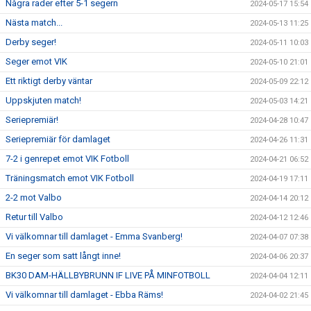
Några rader efter 5-1 segern
2024-05-17 15:54
Nästa match...
2024-05-13 11:25
Derby seger!
2024-05-11 10:03
Seger emot VIK
2024-05-10 21:01
Ett riktigt derby väntar
2024-05-09 22:12
Uppskjuten match!
2024-05-03 14:21
Seriepremiär!
2024-04-28 10:47
Seriepremiär för damlaget
2024-04-26 11:31
7-2 i genrepet emot VIK Fotboll
2024-04-21 06:52
Träningsmatch emot VIK Fotboll
2024-04-19 17:11
2-2 mot Valbo
2024-04-14 20:12
Retur till Valbo
2024-04-12 12:46
Vi välkomnar till damlaget - Emma Svanberg!
2024-04-07 07:38
En seger som satt långt inne!
2024-04-06 20:37
BK30 DAM-HÄLLBYBRUNN IF LIVE PÅ MINFOTBOLL
2024-04-04 12:11
Vi välkomnar till damlaget - Ebba Räms!
2024-04-02 21:45