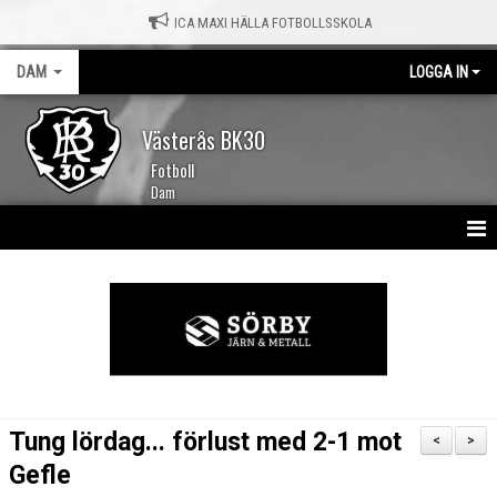
ICA MAXI HÄLLA FOTBOLLSSKOLA
DAM
LOGGA IN
Västerås BK30
Fotboll
Dam
HEM
NYHETER
KALENDER
TRUPPEN
Tung lördag... förlust med 2-1 mot
<
>
MATCHER
Gefle