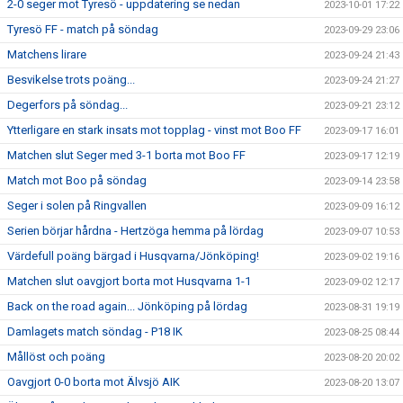
2-0 seger mot Tyresö - uppdatering se nedan
2023-10-01 17:22
Tyresö FF - match på söndag
2023-09-29 23:06
Matchens lirare
2023-09-24 21:43
Besvikelse trots poäng...
2023-09-24 21:27
Degerfors på söndag...
2023-09-21 23:12
Ytterligare en stark insats mot topplag - vinst mot Boo FF
2023-09-17 16:01
Matchen slut Seger med 3-1 borta mot Boo FF
2023-09-17 12:19
Match mot Boo på söndag
2023-09-14 23:58
Seger i solen på Ringvallen
2023-09-09 16:12
Serien börjar hårdna - Hertzöga hemma på lördag
2023-09-07 10:53
Värdefull poäng bärgad i Husqvarna/Jönköping!
2023-09-02 19:16
Matchen slut oavgjort borta mot Husqvarna 1-1
2023-09-02 12:17
Back on the road again... Jönköping på lördag
2023-08-31 19:19
Damlagets match söndag - P18 IK
2023-08-25 08:44
Mållöst och poäng
2023-08-20 20:02
Oavgjort 0-0 borta mot Älvsjö AIK
2023-08-20 13:07