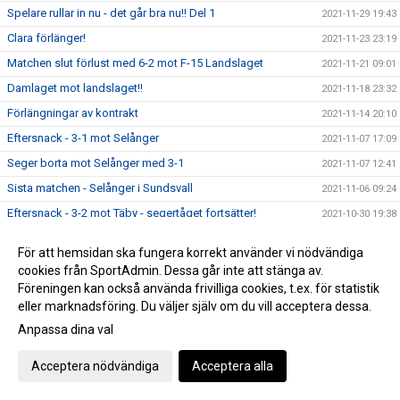
Spelare rullar in nu - det går bra nu!! Del 1
2021-11-29 19:43
Clara förlänger!
2021-11-23 23:19
Matchen slut förlust med 6-2 mot F-15 Landslaget
2021-11-21 09:01
Damlaget mot landslaget!!
2021-11-18 23:32
Förlängningar av kontrakt
2021-11-14 20:10
Eftersnack - 3-1 mot Selånger
2021-11-07 17:09
Seger borta mot Selånger med 3-1
2021-11-07 12:41
Sista matchen - Selånger i Sundsvall
2021-11-06 09:24
Eftersnack - 3-2 mot Täby - segertåget fortsätter!
2021-10-30 19:38
Seger hemma mot Täby FF FK med 3-2
2021-10-30 16:51
För att hemsidan ska fungera korrekt använder vi nödvändiga
Sista hemmamatchen - Täby 30 oktober 15.00
2021-10-29 19:23
cookies från SportAdmin. Dessa går inte att stänga av.
"Eftersnack" - Skutskär borta
Föreningen kan också använda frivilliga cookies, t.ex. för statistik
2021-10-24 11:48
eller marknadsföring. Du väljer själv om du vill acceptera dessa.
Seger borta mot Skutskär IF FK med 5-0
2021-10-23 15:56
Anpassa dina val
Inför Skutskärs IF FK - bortamatch
2021-10-22 23:31
Seger hemma mot Vaksala SK med 2-0 - nya bilder!!
2021-10-17 18:51
Acceptera nödvändiga
Acceptera alla
Hemmamatch - Vaksala SK 17 oktober
2021-10-17 07:54