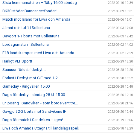
Sista hemmamatchen – Täby 16.00 söndag
2022-09-10 10:39
BK30 stöder Barncancerfonden!
2022-09-09 13:31
Match mot Island för Liwa och Amanda
2022-09-06 15:01
Jämnt och tufft i Sollentuna...
2022-09-03 17:08
Oavgort 1-1 borta mot Sollentuna
2022-09-03 12:42
Lördagsmatch i Sollentuna
2022-09-02 14:02
F18-landskampen med Liwa och Amanda
2022-09-02 12:29
Härligt VLT Sport!
2022-08-29 18:20
Suuuuur förlust i derbyt....
2022-08-28 19:20
Förlust i Derbyt mot GIF med 1-2
2022-08-28 16:52
Gameday - Ringvallen 15.00
2022-08-28 10:48
Dags för derby - söndag 28 kl. 15.00
2022-08-26 12:10
En poäng i Sandviken - som borde varit tre...
2022-08-20 21:16
Oavgjort 2-2 borta mot Sandvikens IF
2022-08-20 12:44
Dags för match i Sandviken – igen!
2022-08-19 13:06
Liwa och Amanda uttagna till landslagsspel!
2022-08-18 12:29