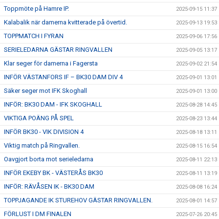
Toppmöte på Hamre IP.
2025-09-15 11:37
Kalabalik när damerna kvitterade på övertid.
2025-09-13 19:53
TOPPMATCH I FYRAN
2025-09-06 17:56
SERIELEDARNA GÄSTAR RINGVALLEN
2025-09-05 13:17
Klar seger för damerna i Fagersta
2025-09-02 21:54
INFÖR VÄSTANFORS IF – BK30 DAM DIV 4
2025-09-01 13:01
Säker seger mot IFK Skoghall
2025-09-01 13:00
INFÖR: BK30 DAM - IFK SKOGHALL
2025-08-28 14:45
VIKTIGA POÄNG PÅ SPEL
2025-08-23 13:44
INFÖR BK30 - VIK DIVISION 4
2025-08-18 13:11
Viktig match på Ringvallen.
2025-08-15 16:54
Oavgjort borta mot serieledarna
2025-08-11 22:13
INFÖR EKEBY BK - VÄSTERÅS BK30
2025-08-11 13:19
INFÖR: RÄVÅSEN IK - BK30 DAM
2025-08-08 16:24
TOPPJAGANDE IK STUREHOV GÄSTAR RINGVALLEN.
2025-08-01 14:57
FÖRLUST I DM FINALEN
2025-07-26 20:45