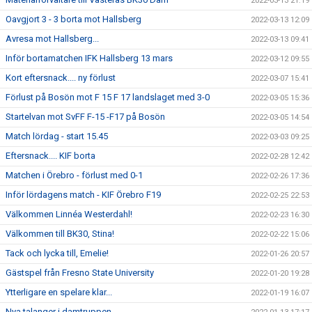
2022-03-13 21:19
Oavgjort 3 - 3 borta mot Hallsberg
2022-03-13 12:09
Avresa mot Hallsberg...
2022-03-13 09:41
Inför bortamatchen IFK Hallsberg 13 mars
2022-03-12 09:55
Kort eftersnack.... ny förlust
2022-03-07 15:41
Förlust på Bosön mot F 15 F 17 landslaget med 3-0
2022-03-05 15:36
Startelvan mot SvFF F-15 -F17 på Bosön
2022-03-05 14:54
Match lördag - start 15.45
2022-03-03 09:25
Eftersnack.... KIF borta
2022-02-28 12:42
Matchen i Örebro - förlust med 0-1
2022-02-26 17:36
Inför lördagens match - KIF Örebro F19
2022-02-25 22:53
Välkommen Linnéa Westerdahl!
2022-02-23 16:30
Välkommen till BK30, Stina!
2022-02-22 15:06
Tack och lycka till, Emelie!
2022-01-26 20:57
Gästspel från Fresno State University
2022-01-20 19:28
Ytterligare en spelare klar...
2022-01-19 16:07
Nya talanger i damtruppen