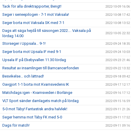
Tack för alla direktrapporter, Bengt!
2022-10-09 16:06
Seger i serieepilogen - 7-1 mot Vaksala!
2022-10-08 17:42
Seger borta mot Vaksala SK med 7-1
2022-10-08 13:52
Dags att säga hejdå till säsongen 2022…. Vaksala på
2022-10-05 22:32
lördag 14.00
Storseger i Uppsala… 9-1!
2022-09-24 18:35
Seger borta mot Upsala IF med 9-1
2022-09-24 10:03
Upsala IF på Ekebyvallen 11.30 lördag
2022-09-23 21:46
Resultat av insamlingen till Barncancerfonden
2022-09-22 13:32
Besvikelse… och lättnad!
2022-09-18 09:42
Oavgjort 1-1 borta mot Kvarnsvedens IK
2022-09-17 12:17
Matchdags igen - Kvarnsveden i Borlänge
2022-09-16 17:12
VLT Sport sänder damlagets match på lördag
2022-09-15 16:59
5-0 mot Täby! Fantastisk andra halvlek!
2022-09-11 21:26
Seger hemma mot Täby FK med 5-0
2022-09-11 17:52
Dags för match!
2022-09-11 09:16