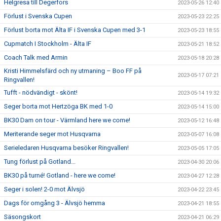
Helgresa till Degerfors
2023-05-26 12:40
Förlust i Svenska Cupen
2023-05-23 22:25
Förlust borta mot Älta IF i Svenska Cupen med 3-1
2023-05-23 18:55
Cupmatch I Stockholm - Älta IF
2023-05-21 18:52
Coach Talk med Armin
2023-05-18 20:28
Kristi Himmelsfärd och ny utmaning – Boo FF på
2023-05-17 07:21
Ringvallen!
Tufft - nödvändigt - skönt!
2023-05-14 19:32
Seger borta mot Hertzöga BK med 1-0
2023-05-14 15:00
BK30 Dam on tour - Värmland here we come!
2023-05-12 16:48
Meriterande seger mot Husqvarna
2023-05-07 16:08
Serieledaren Husqvarna besöker Ringvallen!
2023-05-05 17:05
Tung förlust på Gotland...
2023-04-30 20:06
BK30 på turné! Gotland - here we come!
2023-04-27 12:28
Seger i solen! 2-0 mot Älvsjö
2023-04-22 23:45
Dags för omgång 3 - Älvsjö hemma
2023-04-21 18:55
Säsongskort
2023-04-21 06:29