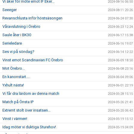
Vi åker för möte emot IF Eker...
2024-08-16 06:50
Seeeger
2024-08-11 20:26
Revanschlusta inför höstsäsongen
2024-06-24 07:30
Våravslutning i Örebro
2024-06-23 12:24
Saule åter i BK30
2024-06-17 15:38
Serieledare
2024-06-16 19:07
Ses vi på söndag?
2024-06-14 12:22
Vinst emot Scandinavian FC Örebro
2024-06-09 18:50
Mot Örebro...
2024-06-08 23:16
En kanonstart....
2024-06-04 09:06
Yxhult nästa!
2024-06-01 22:19
Vi får dra lärdom av denna match
2024-05-28 15:15
Match på Önsta IP
2024-05-26 21:41
Extremt stolt över insatsen...
2024-05-20 06:42
Vinst i värmen!
2024-05-19 15:12
Idag möter vi duktiga Sturehov!
2024-05-19 04:09