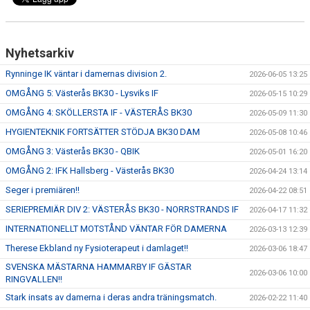
Nyhetsarkiv
Rynninge IK väntar i damernas division 2.
2026-06-05 13:25
OMGÅNG 5: Västerås BK30 - Lysviks IF
2026-05-15 10:29
OMGÅNG 4: SKÖLLERSTA IF - VÄSTERÅS BK30
2026-05-09 11:30
HYGIENTEKNIK FORTSÄTTER STÖDJA BK30 DAM
2026-05-08 10:46
OMGÅNG 3: Västerås BK30 - QBIK
2026-05-01 16:20
OMGÅNG 2: IFK Hallsberg - Västerås BK30
2026-04-24 13:14
Seger i premiären!!
2026-04-22 08:51
SERIEPREMIÄR DIV 2: VÄSTERÅS BK30 - NORRSTRANDS IF
2026-04-17 11:32
INTERNATIONELLT MOTSTÅND VÄNTAR FÖR DAMERNA
2026-03-13 12:39
Therese Ekbland ny Fysioterapeut i damlaget!!
2026-03-06 18:47
SVENSKA MÄSTARNA HAMMARBY IF GÄSTAR
2026-03-06 10:00
RINGVALLEN!!
Stark insats av damerna i deras andra träningsmatch.
2026-02-22 11:40