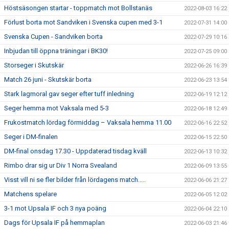
Höstsäsongen startar - toppmatch mot Bollstanäs
2022-08-03 16:22
Förlust borta mot Sandviken i Svenska cupen med 3-1
2022-07-31 14:00
Svenska Cupen - Sandviken borta
2022-07-29 10:16
Inbjudan till öppna träningar i BK30!
2022-07-25 09:00
Storseger i Skutskär
2022-06-26 16:39
Match 26 juni - Skutskär borta
2022-06-23 13:54
Stark lagmoral gav seger efter tuff inledning
2022-06-19 12:12
Seger hemma mot Vaksala med 5-3
2022-06-18 12:49
Frukostmatch lördag förmiddag – Vaksala hemma 11.00
2022-06-16 22:52
Seger i DM-finalen
2022-06-15 22:50
DM-final onsdag 17.30 - Uppdaterad tisdag kväll
2022-06-13 10:32
Rimbo drar sig ur Div 1 Norra Svealand
2022-06-09 13:55
Visst vill ni se fler bilder från lördagens match.....
2022-06-06 21:27
Matchens spelare
2022-06-05 12:02
3-1 mot Upsala IF och 3 nya poäng
2022-06-04 22:10
Dags för Upsala IF på hemmaplan
2022-06-03 21:46