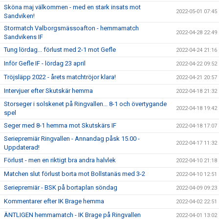
Sköna maj välkommen - med en stark insats mot
2022-05-01 07:45
Sandviken!
Stormatch Valborgsmässoafton - hemmamatch
2022-04-28 22:49
Sandvikens IF
Tung lördag... förlust med 2-1 mot Gefle
2022-04-24 21:16
Inför Gefle IF - lördag 23 april
2022-04-22 09:52
Tröjsläpp 2022 - årets matchtröjor klara!
2022-04-21 20:57
Intervjuer efter Skutskär hemma
2022-04-18 21:32
Storseger i solskenet på Ringvallen... 8-1 och övertygande
2022-04-18 19:42
spel
Seger med 8-1 hemma mot Skutskärs IF
2022-04-18 17:07
Seriepremiär Ringvallen - Annandag påsk 15.00 -
2022-04-17 11:32
Uppdaterad!
Förlust - men en riktigt bra andra halvlek
2022-04-10 21:18
Matchen slut förlust borta mot Bollstanäs med 3-2
2022-04-10 12:51
Seriepremiär - BSK på bortaplan söndag
2022-04-09 09:23
Kommentarer efter IK Brage hemma
2022-04-02 22:51
ÄNTLIGEN hemmamatch - IK Brage på Ringvallen
2022-04-01 13:02