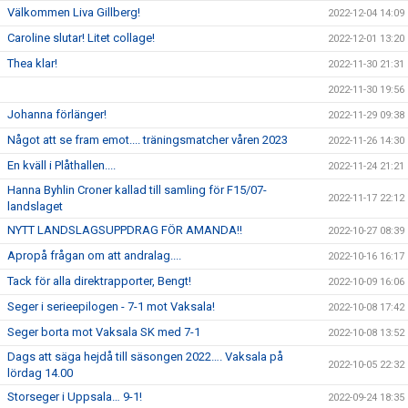
Välkommen Liva Gillberg!
2022-12-04 14:09
Caroline slutar! Litet collage!
2022-12-01 13:20
Thea klar!
2022-11-30 21:31
2022-11-30 19:56
Johanna förlänger!
2022-11-29 09:38
Något att se fram emot.... träningsmatcher våren 2023
2022-11-26 14:30
En kväll i Plåthallen....
2022-11-24 21:21
Hanna Byhlin Croner kallad till samling för F15/07-
2022-11-17 22:12
landslaget
NYTT LANDSLAGSUPPDRAG FÖR AMANDA!!
2022-10-27 08:39
Apropå frågan om att andralag....
2022-10-16 16:17
Tack för alla direktrapporter, Bengt!
2022-10-09 16:06
Seger i serieepilogen - 7-1 mot Vaksala!
2022-10-08 17:42
Seger borta mot Vaksala SK med 7-1
2022-10-08 13:52
Dags att säga hejdå till säsongen 2022…. Vaksala på
2022-10-05 22:32
lördag 14.00
Storseger i Uppsala… 9-1!
2022-09-24 18:35