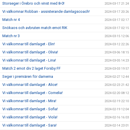
Storseger i Örebro och vinst med 8-0!
2024-03-17 21:24
Vi välkomnar Robban - assisterande damlagscoach!
2024-03-17 20:26
Match nr 4
2024-03-17 02:17
Snökaos och avbruten match emot RIK
2024-03-17 02:15
Match nr 3
2024-03-15 12:06
Vi välkomnar till damlaget - Elin!
2024-03-12 22:26
Vi välkomnar till damlaget - Olivia!
2024-03-06 18:15
Vi välkomnar till damlaget - Lina!
2024-03-05 14:23
Match 2 emot div 2 laget Forsby FF
2024-03-03 19:57
Seger i premiären för damerna
2024-02-27 12:44
Vi välkomnar till damlaget - Alice!
2024-02-23 21:42
Vi välkomnar till damlaget - Cornelia!
2024-02-20 08:12
Vi välkomnar till damlaget - Mira!
2024-02-19 22:10
Vi välkomnar till damlaget - Sofia!
2024-02-19 12:04
Vi välkomnar till damlaget - Viola!
2024-02-16 16:03
Vi välkomnar till damlaget - Sara!
2024-02-14 23:01