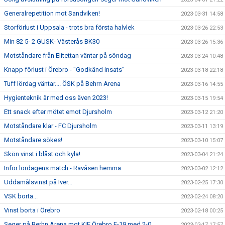
Generalrepetition mot Sandviken!
2023-03-31 14:58
Storförlust i Uppsala - trots bra första halvlek
2023-03-26 22:53
Min 82 5- 2 GUSK- Västerås BK30
2023-03-26 15:36
Motståndare från Elitettan väntar på söndag
2023-03-24 10:48
Knapp förlust i Örebro - "Godkänd insats"
2023-03-18 22:18
Tuff lördag väntar.... ÖSK på Behrn Arena
2023-03-16 14:55
Hygienteknik är med oss även 2023!
2023-03-15 19:54
Ett snack efter mötet emot Djursholm
2023-03-12 21:20
Motståndare klar - FC Djursholm
2023-03-11 13:19
Motståndare sökes!
2023-03-10 15:07
Skön vinst i blåst och kyla!
2023-03-04 21:24
Inför lördagens match - Rävåsen hemma
2023-03-02 12:12
Uddamålsvinst på Iver...
2023-02-25 17:30
VSK borta...
2023-02-24 08:20
Vinst borta i Örebro
2023-02-18 00:25
Seger på Berhn Arena mot KIF Örebro F-19 med 2-0
2023-02-17 17:57