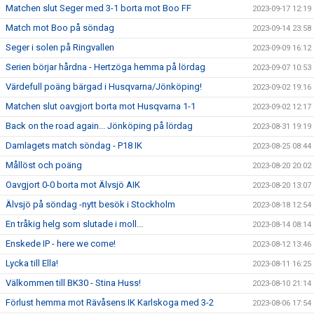
Matchen slut Seger med 3-1 borta mot Boo FF
2023-09-17 12:19
Match mot Boo på söndag
2023-09-14 23:58
Seger i solen på Ringvallen
2023-09-09 16:12
Serien börjar hårdna - Hertzöga hemma på lördag
2023-09-07 10:53
Värdefull poäng bärgad i Husqvarna/Jönköping!
2023-09-02 19:16
Matchen slut oavgjort borta mot Husqvarna 1-1
2023-09-02 12:17
Back on the road again... Jönköping på lördag
2023-08-31 19:19
Damlagets match söndag - P18 IK
2023-08-25 08:44
Mållöst och poäng
2023-08-20 20:02
Oavgjort 0-0 borta mot Älvsjö AIK
2023-08-20 13:07
Älvsjö på söndag -nytt besök i Stockholm
2023-08-18 12:54
En tråkig helg som slutade i moll...
2023-08-14 08:14
Enskede IP - here we come!
2023-08-12 13:46
Lycka till Ella!
2023-08-11 16:25
Välkommen till BK30 - Stina Huss!
2023-08-10 21:14
Förlust hemma mot Rävåsens IK Karlskoga med 3-2
2023-08-06 17:54