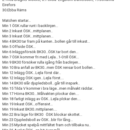
Eirefors
30.Ebba Räms
Matchen startar...
Min 1 ÖSK rullar runt i backlinjen...
Min 2 Inkast ÖSK...mittplanen..
Min 3 Inkast ÖSK...mittplanen...
Min 4 BK30 tar fram på kanten...bollen går till inkast...
Min 5 Offside ÖSK...
Min 6 Inläggsförsök BK30...ÖSK tar bort den...
Min 7 ÖSK kommer fri med Lejla...1-0 till ÖSK...
Min 9 BK30 försöker rulla igång från baclinjen...
Min 10 Bra anfall av BK30...men ÖSK rensar bort bollen...
Min 12 Inlägg ÖSK...Lejla först där...
Min 12 Inlägg ÖSK igen...Lejla först....
Min 14 BK30 slår djupledsboll...går till inspark..
Min 15 Tilda V kommer i bra läge...men målvakt räddar..
Min 17 Hörna BK30....Målvakten plockar den....
Min 18 farligt inlägg av ÖSK...Lejla plckar den....
Min 19 Inkast ÖSK...offensivt...
Min 19 Inkast BK30..mittplanen....
Min 22 Bra läge för BK30 ÖSK blockar skottet...
Min 23 Djupledsboll av ÖSK...blir för lång...
Min 25 Mycket spelpå mittfältet fram och tillbaka nu..