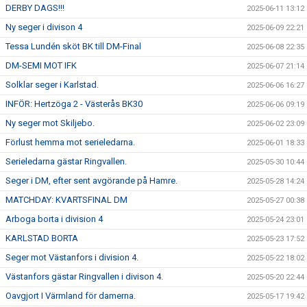
DERBY DAGS!!!
2025-06-11 13:12
Ny seger i divison 4
2025-06-09 22:21
Tessa Lundén sköt BK till DM-Final
2025-06-08 22:35
DM-SEMI MOT IFK
2025-06-07 21:14
Solklar seger i Karlstad.
2025-06-06 16:27
INFÖR: Hertzöga 2 - Västerås BK30
2025-06-06 09:19
Ny seger mot Skiljebo.
2025-06-02 23:09
Förlust hemma mot serieledarna.
2025-06-01 18:33
Serieledarna gästar Ringvallen.
2025-05-30 10:44
Seger i DM, efter sent avgörande på Hamre.
2025-05-28 14:24
MATCHDAY: KVARTSFINAL DM
2025-05-27 00:38
Arboga borta i division 4
2025-05-24 23:01
KARLSTAD BORTA
2025-05-23 17:52
Seger mot Västanfors i division 4.
2025-05-22 18:02
Västanfors gästar Ringvallen i divison 4.
2025-05-20 22:44
Oavgjort I Värmland för damerna.
2025-05-17 19:42