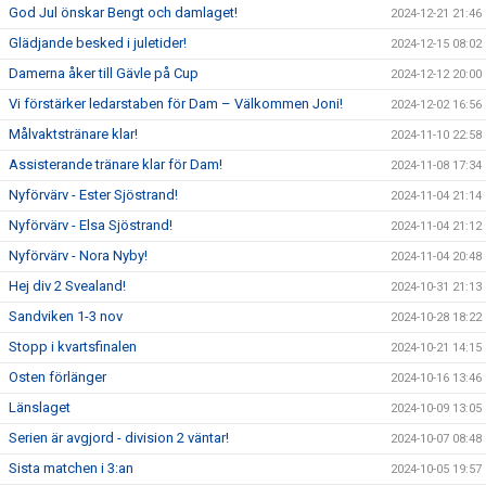
God Jul önskar Bengt och damlaget!
2024-12-21 21:46
Glädjande besked i juletider!
2024-12-15 08:02
Damerna åker till Gävle på Cup
2024-12-12 20:00
Vi förstärker ledarstaben för Dam – Välkommen Joni!
2024-12-02 16:56
Målvaktstränare klar!
2024-11-10 22:58
Assisterande tränare klar för Dam!
2024-11-08 17:34
Nyförvärv - Ester Sjöstrand!
2024-11-04 21:14
Nyförvärv - Elsa Sjöstrand!
2024-11-04 21:12
Nyförvärv - Nora Nyby!
2024-11-04 20:48
Hej div 2 Svealand!
2024-10-31 21:13
Sandviken 1-3 nov
2024-10-28 18:22
Stopp i kvartsfinalen
2024-10-21 14:15
Osten förlänger
2024-10-16 13:46
Länslaget
2024-10-09 13:05
Serien är avgjord - division 2 väntar!
2024-10-07 08:48
Sista matchen i 3:an
2024-10-05 19:57