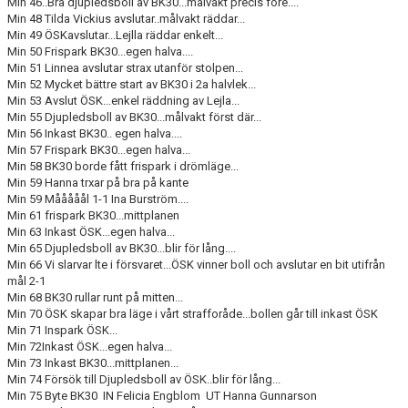
Min 46..Bra djupledsboll av BK30...målvakt precis före....
Min 48 Tilda Vickius avslutar..målvakt räddar...
Min 49 ÖSKavslutar...Lejlla räddar enkelt...
Min 50 Frispark BK30...egen halva....
Min 51 Linnea avslutar strax utanför stolpen...
Min 52 Mycket bättre start av BK30 i 2a halvlek...
Min 53 Avslut ÖSK...enkel räddning av Lejla...
Min 55 Djupledsboll av BK30...målvakt först där...
Min 56 Inkast BK30.. egen halva....
Min 57 Frispark BK30...egen halva...
Min 58 BK30 borde fått frispark i drömläge...
Min 59 Hanna trxar på bra på kante
Min 59 Mååååål 1-1 Ina Burström....
Min 61 frispark BK30...mittplanen
Min 63 Inkast ÖSK...egen halva...
Min 65 Djupledsboll av BK30...blir för lång....
Min 66 Vi slarvar lte i försvaret...ÖSK vinner boll och avslutar en bit utifrån
mål 2-1
Min 68 BK30 rullar runt på mitten...
Min 70 ÖSK skapar bra läge i vårt strafforåde...bollen går till inkast ÖSK
Min 71 Inspark ÖSK...
Min 72Inkast ÖSK...egen halva...
Min 73 Inkast BK30...mittplanen...
Min 74 Försök till Djupledsboll av ÖSK..blir för lång...
Min 75 Byte BK30 IN Felicia Engblom UT Hanna Gunnarson