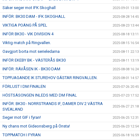
Säker seger mot IFK Skoghall
2025-09-01 13:00
INFÖR: BK30 DAM - IFK SKOGHALL
2025-08-28 14:45
VIKTIGA POÄNG PÅ SPEL
2025-08-23 13:44
INFÖR BK30 - VIK DIVISION 4
2025-08-18 13:11
Viktig match på Ringvallen.
2025-08-15 16:54
Oavgjort borta mot serieledarna
2025-08-11 22:13
INFÖR EKEBY BK - VÄSTERÅS BK30
2025-08-11 13:19
INFÖR: RÄVÅSEN IK - BK30 DAM
2025-08-08 16:24
TOPPJAGANDE IK STUREHOV GÄSTAR RINGVALLEN.
2025-08-01 14:57
FÖRLUST I DM FINALEN
2025-07-26 20:45
HÖSTSÄSONGEN INLEDS MED DM FINAL
2025-07-23 17:52
INFÖR: BK30 - NORRSTRANDS IF, DAMER DIV 2 VÄSTRA
2025-06-27 21:18
SVEALAND
Seger mot GIF i fyran!
2025-06-25 12:31
Ny chans mot Gideonsberg på Önsta!
2025-06-23 12:54
TOPPMATCH I FYRAN
2025-06-18 16:59