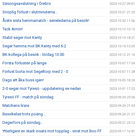
Säsongsavslutning i Örebro
2023-10-27 09:01
Snöplig förlust i slutminuterna...
2023-10-21 21:33
Årets sista hemmamatch - serieledarna på besök!
2023-10-20 11:06
Tack Armin!
2023-10-15 10:15
Stabil seger mot Kenty
2023-10-14 18:21
Seger hemma mot BK Kenty med 6-2
2023-10-14 15:09
BK-kollega på besök - lördag 13.00
2023-10-12 21:14
Första förlusten på länge
2023-10-07 17:54
Förlust borta mot Segeltorp med 2 - 0
2023-10-07 11:28
Dags att åka buss igen!
2023-10-05 18:24
2-0 seger mot Tyresö - uppdatering se nedan
2023-10-01 17:22
Tyresö FF - match på söndag
2023-09-29 23:06
Matchens lirare
2023-09-24 21:43
Besvikelse trots poäng...
2023-09-24 21:27
Degerfors på söndag...
2023-09-21 23:12
Ytterligare en stark insats mot topplag - vinst mot Boo FF
2023-09-17 16:01