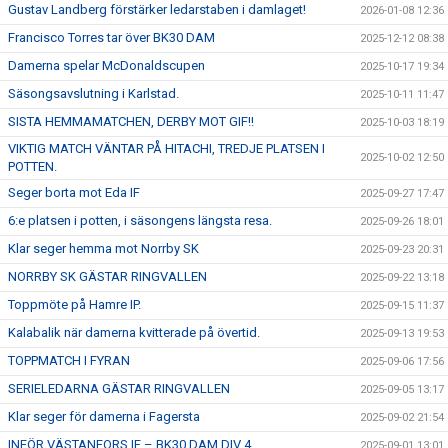
Gustav Landberg förstärker ledarstaben i damlaget!
2026-01-08 12:36
Francisco Torres tar över BK30 DAM
2025-12-12 08:38
Damerna spelar McDonaldscupen
2025-10-17 19:34
Säsongsavslutning i Karlstad.
2025-10-11 11:47
SISTA HEMMAMATCHEN, DERBY MOT GIF!!
2025-10-03 18:19
VIKTIG MATCH VÄNTAR PÅ HITACHI, TREDJE PLATSEN I
2025-10-02 12:50
POTTEN.
Seger borta mot Eda IF
2025-09-27 17:47
6:e platsen i potten, i säsongens längsta resa.
2025-09-26 18:01
Klar seger hemma mot Norrby SK
2025-09-23 20:31
NORRBY SK GÄSTAR RINGVALLEN
2025-09-22 13:18
Toppmöte på Hamre IP.
2025-09-15 11:37
Kalabalik när damerna kvitterade på övertid.
2025-09-13 19:53
TOPPMATCH I FYRAN
2025-09-06 17:56
SERIELEDARNA GÄSTAR RINGVALLEN
2025-09-05 13:17
Klar seger för damerna i Fagersta
2025-09-02 21:54
INFÖR VÄSTANFORS IF – BK30 DAM DIV 4
2025-09-01 13:01