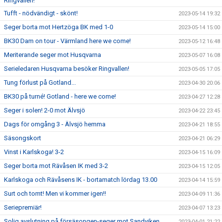
Ringvallen!
Tufft - nödvändigt - skönt!
2023-05-14 19:32
Seger borta mot Hertzöga BK med 1-0
2023-05-14 15:00
BK30 Dam on tour - Värmland here we come!
2023-05-12 16:48
Meriterande seger mot Husqvarna
2023-05-07 16:08
Serieledaren Husqvarna besöker Ringvallen!
2023-05-05 17:05
Tung förlust på Gotland...
2023-04-30 20:06
BK30 på turné! Gotland - here we come!
2023-04-27 12:28
Seger i solen! 2-0 mot Älvsjö
2023-04-22 23:45
Dags för omgång 3 - Älvsjö hemma
2023-04-21 18:55
Säsongskort
2023-04-21 06:29
Vinst i Karlskoga! 3-2
2023-04-15 16:09
Seger borta mot Rävåsen IK med 3-2
2023-04-15 12:05
Karlskoga och Rävåsens IK - bortamatch lördag 13.00
2023-04-14 15:59
Surt och tomt! Men vi kommer igen!!
2023-04-09 11:36
Seriepremiär!
2023-04-07 13:23
Solig avslutning på försäsongen-seger mot Sandviken
2023-04-01 21:22