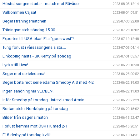
Höstsäsongen startar - match mot Rävåsen
2023-08-05 12:14
Välkommen Cajsa!
2023-08-04 09:51
Seger i träningsmatchen
2023-07-30 22:00
Träningsmatch söndag 15.00
2023-07-28 10:02
Exporten till USA ökar! Ella ”goes west”!
2023-07-19 12:48
Tung förlust i vårsäsongens sista....
2023-07-03 04:14
Linköping nästa - BK Kenty på söndag
2023-07-01 05:57
Lycka till Liwa!
2023-06-29 10:30
Seger mot serieledarna!
2023-06-23 00:52
Seger borta mot serieledarna Smedby AIS med 4-2
2023-06-22 19:03
Ingen sändning via VLT/BLN!
2023-06-22 11:03
Inför Smedby på torsdag - intervju med Armin
2023-06-20 21:29
Bortamatch i Norrköping på torsdag
2023-06-20 18:02
Bilder från dagens match
2023-06-15 22:47
Förlust hemma mot ÖSK FK med 2-1
2023-06-15 20:51
E18-derby på torsdag kväll!
2023-06-13 14:31