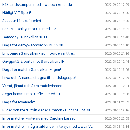
F18-landskampen med Liwa och Amanda
2022-09-02 12:29
Härligt VLT Sport!
2022-08-29 18:20
Suuuuur förlust i derbyt....
2022-08-28 19:20
Förlust i Derbyt mot GIF med 1-2
2022-08-28 16:52
Gameday - Ringvallen 15.00
2022-08-28 10:48
Dags för derby - söndag 28 kl. 15.00
2022-08-26 12:10
En poäng i Sandviken - som borde varit tre...
2022-08-20 21:16
Oavgjort 2-2 borta mot Sandvikens IF
2022-08-20 12:44
Dags för match i Sandviken – igen!
2022-08-19 13:06
Liwa och Amanda uttagna till landslagsspel!
2022-08-18 12:29
Varmt, jämnt och Sara matchvinnare
2022-08-13 17:04
Seger hemma mot Gefle IF med 1-0
2022-08-13 15:58
Dags för revansch!!
2022-08-11 21:32
Bilder och lite till från dagens match - UPPDATERAD!!
2022-08-06 19:16
Inför matchen - intervju med Caroline Larsson
2022-08-05 23:05
Inför matchen - några bilder och intervju med Liwa i VLT
2022-08-05 19:14