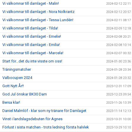
Vi välkomnar till damlaget - Malin!
2024-02-12 22:11
Vi välkomnar till damlaget - Nora Nolkrantz
2024-02-12 20:57
Vi välkomnar till damlaget - Tessa Lundén!
2024-02-11 08:17
Vi välkomnar till damlaget - Tilda!
2024-02-09 12:18
Vi välkomnar till damlaget - Emelie!
2024-02-08 20:21
Vi välkomnar till damlaget - Emilia!
2024-02-08 10:14
Vi välkomnar till damlaget - Marcela!
2024-02-07 00:32
Start för...det du inte visste om oss!
2024-01-30 23:36
Träningsmatcher
2024-01-28 23:34
Valbocupen 2024
2024-01-28 23:32
Gott Nytt År!!
2023-12-31 17:09
God Jul önskar BK30 Dam
2023-12-23 09:54
Bersa klar!
2023-11-26 13:39
Daniel Malmlöf - klar som ny tränare för Damlaget
2023-11-14 12:13
Vinst i landslagsdebuten för Agnes
2023-10-31 10:00
Förlust i sista matchen - trots ledning första halvlek
2023-10-29 10:10