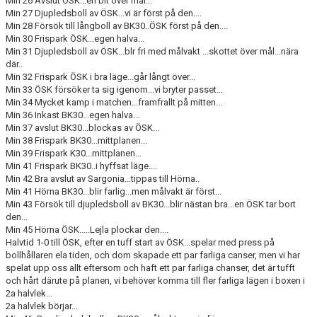
Min 26 Avslut ÖSK...en bit över mål...
Min 27 Djupledsboll av ÖSK...vi är först på den....
Min 28 Försök till långboll av BK30..ÖSK först på den....
Min 30 Frispark ÖSK...egen halva...
Min 31 Djupledsboll av ÖSK...blr fri med målvakt ...skottet över mål...nära
där..
Min 32 Frispark ÖSK i bra läge...går långt över...
Min 33 ÖSK försöker ta sig igenom...vi bryter passet...
Min 34 Mycket kamp i matchen...framfrallt på mitten...
Min 36 Inkast BK30...egen halva...
Min 37 avslut BK30...blockas av ÖSK...
Min 38 Frispark BK30...mittplanen...
Min 39 Frispark K30...mittplanen...
Min 41 Frispark BK30..i hyffsat läge....
Min 42 Bra avslut av Sargonia...tippas till Hörna..
Min 41 Hörna BK30...blir farlig...men målvakt är först...
Min 43 Försök till djupledsboll av BK30...blir nästan bra...en ÖSK tar bort
den...
Min 45 Hörna ÖSK.....Lejla plockar den....
Halvtid 1-0 till ÖSK, efter en tuff start av ÖSK...spelar med press på
bollhållaren ela tiden, och dom skapade ett par farliga canser, men vi har
spelat upp oss allt eftersom och haft ett par farliga chanser, det är tufft
och hårt därute på planen, vi behöver komma till fler farliga lägen i boxen i
2a halvlek...
2a halvlek börjar...