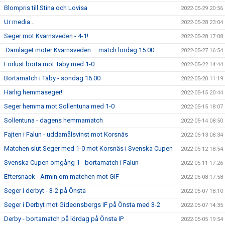
Blompris till Stina och Lovisa
2022-05-29 20:56
Ur media...
2022-05-28 23:04
Seger mot Kvarnsveden - 4-1!
2022-05-28 17:08
Damlaget möter Kvarnsveden – match lördag 15.00
2022-05-27 16:54
Förlust borta mot Täby med 1-0
2022-05-22 14:44
Bortamatch i Täby - söndag 16.00
2022-05-20 11:19
Härlig hemmaseger!
2022-05-15 20:44
Seger hemma mot Sollentuna med 1-0
2022-05-15 18:07
Sollentuna - dagens hemmamatch
2022-05-14 08:50
Fajten i Falun - uddamålsvinst mot Korsnäs
2022-05-13 08:34
Matchen slut Seger med 1-0 mot Korsnäs i Svenska Cupen
2022-05-12 18:54
Svenska Cupen omgång 1 - bortamatch i Falun
2022-05-11 17:26
Eftersnack - Armin om matchen mot GIF
2022-05-08 17:58
Seger i derbyt - 3-2 på Önsta
2022-05-07 18:10
Seger i Derbyt mot Gideonsbergs IF på Önsta med 3-2
2022-05-07 14:35
Derby - bortamatch på lördag på Önsta IP
2022-05-05 19:54