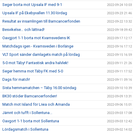
Seger borta mot Upsala IF med 9-1
2022-09-24 10:03
Upsala IF på Ekebyvallen 11.30 lördag
2022-09-23 21:46
Resultat av insamlingen till Barncancerfonden
2022-09-22 13:32
Besvikelse… och lättnad!
2022-09-18 09:42
Oavgjort 1-1 borta mot Kvarnsvedens IK
2022-09-17 12:17
Matchdags igen - Kvarnsveden i Borlänge
2022-09-16 17:12
VLT Sport sänder damlagets match på lördag
2022-09-15 16:59
5-0 mot Täby! Fantastisk andra halvlek!
2022-09-11 21:26
Seger hemma mot Täby FK med 5-0
2022-09-11 17:52
Dags för match!
2022-09-11 09:16
Sista hemmamatchen – Täby 16.00 söndag
2022-09-10 10:39
BK30 stöder Barncancerfonden!
2022-09-09 13:31
Match mot Island för Liwa och Amanda
2022-09-06 15:01
Jämnt och tufft i Sollentuna...
2022-09-03 17:08
Oavgort 1-1 borta mot Sollentuna
2022-09-03 12:42
Lördagsmatch i Sollentuna
2022-09-02 14:02