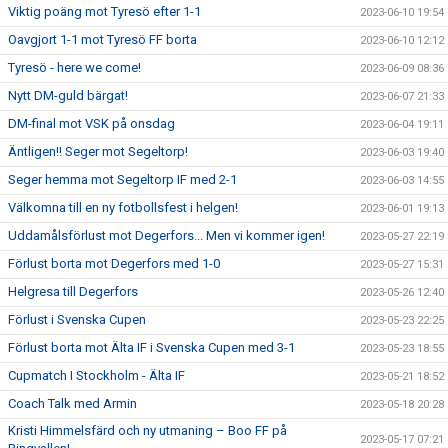
Viktig poäng mot Tyresö efter 1-1
2023-06-10 19:54
Oavgjort 1-1 mot Tyresö FF borta
2023-06-10 12:12
Tyresö - here we come!
2023-06-09 08:36
Nytt DM-guld bärgat!
2023-06-07 21:33
DM-final mot VSK på onsdag
2023-06-04 19:11
Äntligen!! Seger mot Segeltorp!
2023-06-03 19:40
Seger hemma mot Segeltorp IF med 2-1
2023-06-03 14:55
Välkomna till en ny fotbollsfest i helgen!
2023-06-01 19:13
Uddamålsförlust mot Degerfors... Men vi kommer igen!
2023-05-27 22:19
Förlust borta mot Degerfors med 1-0
2023-05-27 15:31
Helgresa till Degerfors
2023-05-26 12:40
Förlust i Svenska Cupen
2023-05-23 22:25
Förlust borta mot Älta IF i Svenska Cupen med 3-1
2023-05-23 18:55
Cupmatch I Stockholm - Älta IF
2023-05-21 18:52
Coach Talk med Armin
2023-05-18 20:28
Kristi Himmelsfärd och ny utmaning – Boo FF på
2023-05-17 07:21