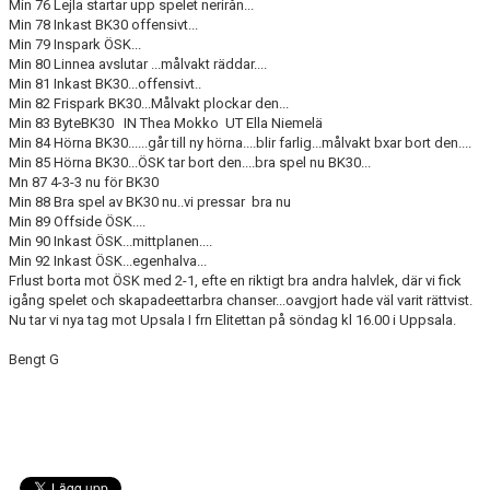
Min 76 Lejla startar upp spelet nerirån...
Min 78 Inkast BK30 offensivt...
Min 79 Inspark ÖSK...
Min 80 Linnea avslutar ...målvakt räddar....
Min 81 Inkast BK30...offensivt..
Min 82 Frispark BK30...Målvakt plockar den...
Min 83 ByteBK30 IN Thea Mokko UT Ella Niemelä
Min 84 Hörna BK30......går till ny hörna....blir farlig...målvakt bxar bort den....
Min 85 Hörna BK30...ÖSK tar bort den....bra spel nu BK30...
Mn 87 4-3-3 nu för BK30
Min 88 Bra spel av BK30 nu..vi pressar bra nu
Min 89 Offside ÖSK....
Min 90 Inkast ÖSK...mittplanen....
Min 92 Inkast ÖSK...egenhalva...
Frlust borta mot ÖSK med 2-1, efte en riktigt bra andra halvlek, där vi fick
igång spelet och skapadeettarbra chanser...oavgjort hade väl varit rättvist.
Nu tar vi nya tag mot Upsala I frn Elitettan på söndag kl 16.00 i Uppsala.
Bengt G