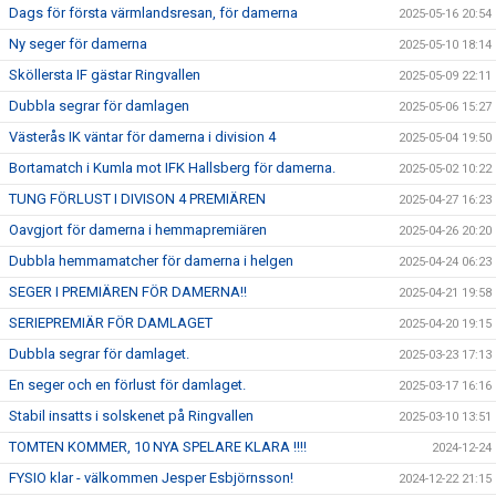
Dags för första värmlandsresan, för damerna
2025-05-16 20:54
Ny seger för damerna
2025-05-10 18:14
Sköllersta IF gästar Ringvallen
2025-05-09 22:11
Dubbla segrar för damlagen
2025-05-06 15:27
Västerås IK väntar för damerna i division 4
2025-05-04 19:50
Bortamatch i Kumla mot IFK Hallsberg för damerna.
2025-05-02 10:22
TUNG FÖRLUST I DIVISON 4 PREMIÄREN
2025-04-27 16:23
Oavgjort för damerna i hemmapremiären
2025-04-26 20:20
Dubbla hemmamatcher för damerna i helgen
2025-04-24 06:23
SEGER I PREMIÄREN FÖR DAMERNA!!
2025-04-21 19:58
SERIEPREMIÄR FÖR DAMLAGET
2025-04-20 19:15
Dubbla segrar för damlaget.
2025-03-23 17:13
En seger och en förlust för damlaget.
2025-03-17 16:16
Stabil insatts i solskenet på Ringvallen
2025-03-10 13:51
TOMTEN KOMMER, 10 NYA SPELARE KLARA !!!!
2024-12-24
FYSIO klar - välkommen Jesper Esbjörnsson!
2024-12-22 21:15