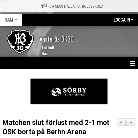
ICA MAXI HÄLLA FOTBOLLSSKOLA
DAM
LOGGA IN
Västerås BK30
Fotboll
Dam
HEM
NYHETER
KALENDER
TRUPPEN
Matchen slut förlust med 2-1 mot
<
>
MATCHER
ÖSK borta på Berhn Arena