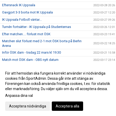
Eftersnack IK Uppsala
2022-03-28 20:26
Oavgjort 3-3 borta mot IK Uppsala
2022-03-27 12:20
IK Uppsala Fotboll väntar...
2022-03-27 09:26
Turnén fortsätter - IK Uppsala på Studenternas
2022-03-26 12:01
Efter matchen.... förlust mot ÖSK
2022-03-23 19:41
Matchen slut förlust med 2-1 mot ÖSK borta på Berhn
2022-03-22 18:25
Arena
Inför ÖSK dam - tisdag 22 mars kl 19.30
2022-03-21 15:58
Match mot ÖSK dam - OBS nytt datum
2022-03-17 23:14
Eftersnack - Hallsberg borta
2022-03-14 16:09
För att hemsidan ska fungera korrekt använder vi nödvändiga
Materialförvaltare till Västerås BK30 Dam
2022-03-13 21:19
cookies från SportAdmin. Dessa går inte att stänga av.
Oavgjort 3 - 3 borta mot Hallsberg
2022-03-13 12:09
Föreningen kan också använda frivilliga cookies, t.ex. för statistik
Avresa mot Hallsberg...
eller marknadsföring. Du väljer själv om du vill acceptera dessa.
2022-03-13 09:41
Anpassa dina val
Inför bortamatchen IFK Hallsberg 13 mars
2022-03-12 09:55
Kort eftersnack.... ny förlust
2022-03-07 15:41
Acceptera nödvändiga
Acceptera alla
Förlust på Bosön mot F 15 F 17 landslaget med 3-0
2022-03-05 15:36