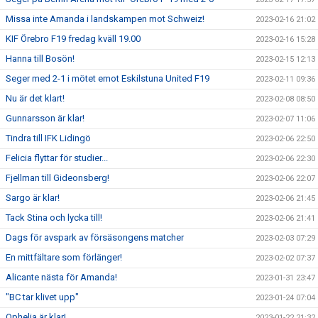
Missa inte Amanda i landskampen mot Schweiz!
2023-02-16 21:02
KIF Örebro F19 fredag kväll 19.00
2023-02-16 15:28
Hanna till Bosön!
2023-02-15 12:13
Seger med 2-1 i mötet emot Eskilstuna United F19
2023-02-11 09:36
Nu är det klart!
2023-02-08 08:50
Gunnarsson är klar!
2023-02-07 11:06
Tindra till IFK Lidingö
2023-02-06 22:50
Felicia flyttar för studier...
2023-02-06 22:30
Fjellman till Gideonsberg!
2023-02-06 22:07
Sargo är klar!
2023-02-06 21:45
Tack Stina och lycka till!
2023-02-06 21:41
Dags för avspark av försäsongens matcher
2023-02-03 07:29
En mittfältare som förlänger!
2023-02-02 07:37
Alicante nästa för Amanda!
2023-01-31 23:47
"BC tar klivet upp"
2023-01-24 07:04
Ophelia är klar!
2023-01-22 21:32