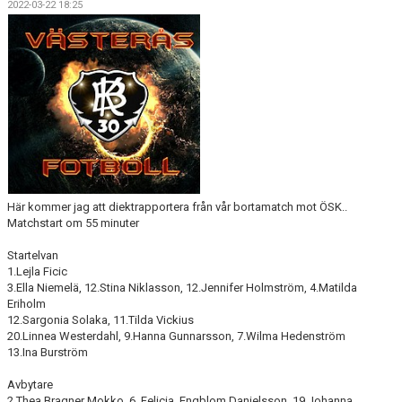
2022-03-22 18:25
KONTAKT
Här kommer jag att diektrapportera från vår bortamatch mot ÖSK..
Matchstart om 55 minuter
Startelvan
1.Lejla Ficic
3.Ella Niemelä, 12.Stina Niklasson, 12.Jennifer Holmström, 4.Matilda
Eriholm
12.Sargonia Solaka, 11.Tilda Vickius
20.Linnea Westerdahl, 9.Hanna Gunnarsson, 7.Wilma Hedenström
13.Ina Burström
Avbytare
2.Thea Bragner Mokko, 6..Felicia Engblom Danielsson, 19.Johanna