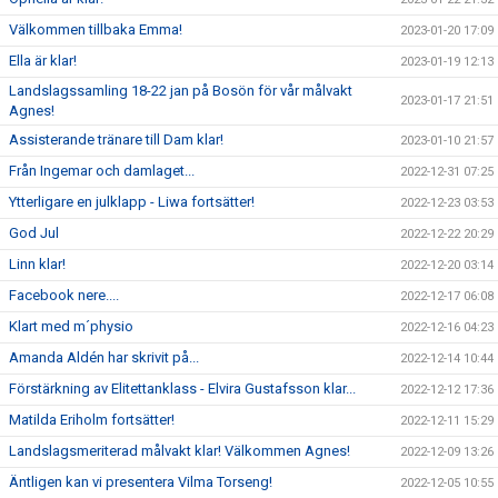
Välkommen tillbaka Emma!
2023-01-20 17:09
Ella är klar!
2023-01-19 12:13
Landslagssamling 18-22 jan på Bosön för vår målvakt
2023-01-17 21:51
Agnes!
Assisterande tränare till Dam klar!
2023-01-10 21:57
Från Ingemar och damlaget...
2022-12-31 07:25
Ytterligare en julklapp - Liwa fortsätter!
2022-12-23 03:53
God Jul
2022-12-22 20:29
Linn klar!
2022-12-20 03:14
Facebook nere....
2022-12-17 06:08
Klart med m´physio
2022-12-16 04:23
Amanda Aldén har skrivit på...
2022-12-14 10:44
Förstärkning av Elitettanklass - Elvira Gustafsson klar...
2022-12-12 17:36
Matilda Eriholm fortsätter!
2022-12-11 15:29
Landslagsmeriterad målvakt klar! Välkommen Agnes!
2022-12-09 13:26
Äntligen kan vi presentera Vilma Torseng!
2022-12-05 10:55