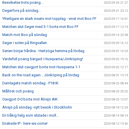
Besvikelse trots poäng...
2023-09-24 21:27
Degerfors på söndag...
2023-09-21 23:12
Ytterligare en stark insats mot topplag - vinst mot Boo FF
2023-09-17 16:01
Matchen slut Seger med 3-1 borta mot Boo FF
2023-09-17 12:19
Match mot Boo på söndag
2023-09-14 23:58
Seger i solen på Ringvallen
2023-09-09 16:12
Serien börjar hårdna - Hertzöga hemma på lördag
2023-09-07 10:53
Värdefull poäng bärgad i Husqvarna/Jönköping!
2023-09-02 19:16
Matchen slut oavgjort borta mot Husqvarna 1-1
2023-09-02 12:17
Back on the road again... Jönköping på lördag
2023-08-31 19:19
Damlagets match söndag - P18 IK
2023-08-25 08:44
Mållöst och poäng
2023-08-20 20:02
Oavgjort 0-0 borta mot Älvsjö AIK
2023-08-20 13:07
Älvsjö på söndag -nytt besök i Stockholm
2023-08-18 12:54
En tråkig helg som slutade i moll...
2023-08-14 08:14
Enskede IP - here we come!
2023-08-12 13:46