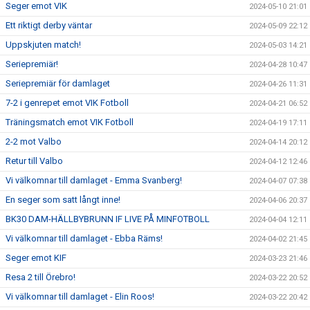
Seger emot VIK
2024-05-10 21:01
Ett riktigt derby väntar
2024-05-09 22:12
Uppskjuten match!
2024-05-03 14:21
Seriepremiär!
2024-04-28 10:47
Seriepremiär för damlaget
2024-04-26 11:31
7-2 i genrepet emot VIK Fotboll
2024-04-21 06:52
Träningsmatch emot VIK Fotboll
2024-04-19 17:11
2-2 mot Valbo
2024-04-14 20:12
Retur till Valbo
2024-04-12 12:46
Vi välkomnar till damlaget - Emma Svanberg!
2024-04-07 07:38
En seger som satt långt inne!
2024-04-06 20:37
BK30 DAM-HÄLLBYBRUNN IF LIVE PÅ MINFOTBOLL
2024-04-04 12:11
Vi välkomnar till damlaget - Ebba Räms!
2024-04-02 21:45
Seger emot KIF
2024-03-23 21:46
Resa 2 till Örebro!
2024-03-22 20:52
Vi välkomnar till damlaget - Elin Roos!
2024-03-22 20:42