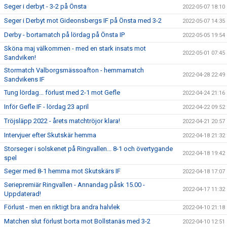
Seger i derbyt - 3-2 på Önsta
2022-05-07 18:10
Seger i Derbyt mot Gideonsbergs IF på Önsta med 3-2
2022-05-07 14:35
Derby - bortamatch på lördag på Önsta IP
2022-05-05 19:54
Sköna maj välkommen - med en stark insats mot
2022-05-01 07:45
Sandviken!
Stormatch Valborgsmässoafton - hemmamatch
2022-04-28 22:49
Sandvikens IF
Tung lördag... förlust med 2-1 mot Gefle
2022-04-24 21:16
Inför Gefle IF - lördag 23 april
2022-04-22 09:52
Tröjsläpp 2022 - årets matchtröjor klara!
2022-04-21 20:57
Intervjuer efter Skutskär hemma
2022-04-18 21:32
Storseger i solskenet på Ringvallen... 8-1 och övertygande
2022-04-18 19:42
spel
Seger med 8-1 hemma mot Skutskärs IF
2022-04-18 17:07
Seriepremiär Ringvallen - Annandag påsk 15.00 -
2022-04-17 11:32
Uppdaterad!
Förlust - men en riktigt bra andra halvlek
2022-04-10 21:18
Matchen slut förlust borta mot Bollstanäs med 3-2
2022-04-10 12:51