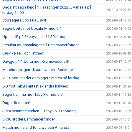
Dags att säga hejdå till säsongen 2022…. Vaksala på
2022-10-05 22:32
lördag 14.00
Storseger i Uppsala… 9-1!
2022-09-24 18:35
Seger borta mot Upsala IF med 9-1
2022-09-24 10:03
Upsala IF på Ekebyvallen 11.30 lördag
2022-09-23 21:46
Resultat av insamlingen till Barncancerfonden
2022-09-22 13:32
Besvikelse… och lättnad!
2022-09-18 09:42
Oavgjort 1-1 borta mot Kvarnsvedens IK
2022-09-17 12:17
Matchdags igen - Kvarnsveden i Borlänge
2022-09-16 17:12
VLT Sport sänder damlagets match på lördag
2022-09-15 16:59
5-0 mot Täby! Fantastisk andra halvlek!
2022-09-11 21:26
Seger hemma mot Täby FK med 5-0
2022-09-11 17:52
Dags för match!
2022-09-11 09:16
Sista hemmamatchen – Täby 16.00 söndag
2022-09-10 10:39
BK30 stöder Barncancerfonden!
2022-09-09 13:31
Match mot Island för Liwa och Amanda
2022-09-06 15:01