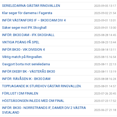
SERIELEDARNA GÄSTAR RINGVALLEN
2025-09-05 13:17
Klar seger för damerna i Fagersta
2025-09-02 21:54
INFÖR VÄSTANFORS IF – BK30 DAM DIV 4
2025-09-01 13:01
Säker seger mot IFK Skoghall
2025-09-01 13:00
INFÖR: BK30 DAM - IFK SKOGHALL
2025-08-28 14:45
VIKTIGA POÄNG PÅ SPEL
2025-08-23 13:44
INFÖR BK30 - VIK DIVISION 4
2025-08-18 13:11
Viktig match på Ringvallen.
2025-08-15 16:54
Oavgjort borta mot serieledarna
2025-08-11 22:13
INFÖR EKEBY BK - VÄSTERÅS BK30
2025-08-11 13:19
INFÖR: RÄVÅSEN IK - BK30 DAM
2025-08-08 16:24
TOPPJAGANDE IK STUREHOV GÄSTAR RINGVALLEN.
2025-08-01 14:57
FÖRLUST I DM FINALEN
2025-07-26 20:45
HÖSTSÄSONGEN INLEDS MED DM FINAL
2025-07-23 17:52
INFÖR: BK30 - NORRSTRANDS IF, DAMER DIV 2 VÄSTRA
2025-06-27 21:18
SVEALAND