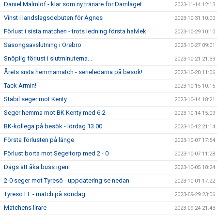
Daniel Malmlöf - klar som ny tränare för Damlaget
2023-11-14 12:13
Vinst i landslagsdebuten för Agnes
2023-10-31 10:00
Förlust i sista matchen - trots ledning första halvlek
2023-10-29 10:10
Säsongsavslutning i Örebro
2023-10-27 09:01
Snöplig förlust i slutminuterna...
2023-10-21 21:33
Årets sista hemmamatch - serieledarna på besök!
2023-10-20 11:06
Tack Armin!
2023-10-15 10:15
Stabil seger mot Kenty
2023-10-14 18:21
Seger hemma mot BK Kenty med 6-2
2023-10-14 15:09
BK-kollega på besök - lördag 13.00
2023-10-12 21:14
Första förlusten på länge
2023-10-07 17:54
Förlust borta mot Segeltorp med 2 - 0
2023-10-07 11:28
Dags att åka buss igen!
2023-10-05 18:24
2-0 seger mot Tyresö - uppdatering se nedan
2023-10-01 17:22
Tyresö FF - match på söndag
2023-09-29 23:06
Matchens lirare
2023-09-24 21:43