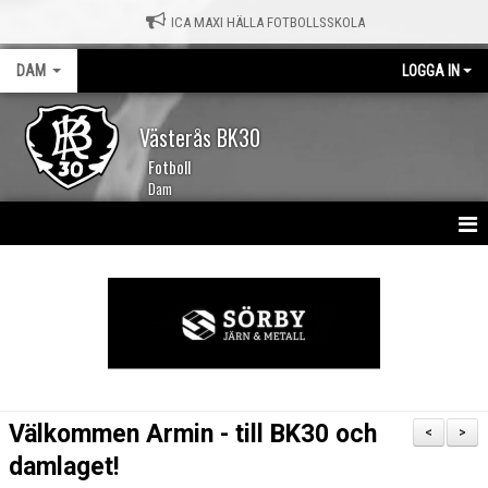
ICA MAXI HÄLLA FOTBOLLSSKOLA
DAM
LOGGA IN
Västerås BK30
Fotboll
Dam
HEM
NYHETER
KALENDER
TRUPPEN
Välkommen Armin - till BK30 och
<
>
MATCHER
damlaget!