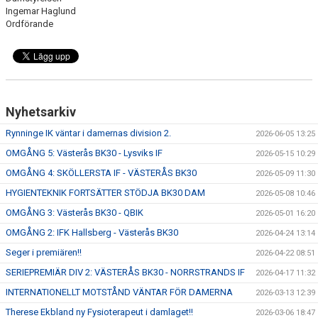
Ingemar Haglund
Ordförande
Nyhetsarkiv
Rynninge IK väntar i damernas division 2.
2026-06-05 13:25
OMGÅNG 5: Västerås BK30 - Lysviks IF
2026-05-15 10:29
OMGÅNG 4: SKÖLLERSTA IF - VÄSTERÅS BK30
2026-05-09 11:30
HYGIENTEKNIK FORTSÄTTER STÖDJA BK30 DAM
2026-05-08 10:46
OMGÅNG 3: Västerås BK30 - QBIK
2026-05-01 16:20
OMGÅNG 2: IFK Hallsberg - Västerås BK30
2026-04-24 13:14
Seger i premiären!!
2026-04-22 08:51
SERIEPREMIÄR DIV 2: VÄSTERÅS BK30 - NORRSTRANDS IF
2026-04-17 11:32
INTERNATIONELLT MOTSTÅND VÄNTAR FÖR DAMERNA
2026-03-13 12:39
Therese Ekbland ny Fysioterapeut i damlaget!!
2026-03-06 18:47