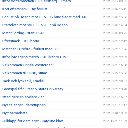
Inför bortamatchen IFK Hallsberg 13 mars
2022-03-12 09:55
Kort eftersnack.... ny förlust
2022-03-07 15:41
Förlust på Bosön mot F 15 F 17 landslaget med 3-0
2022-03-05 15:36
Startelvan mot SvFF F-15 -F17 på Bosön
2022-03-05 14:54
Match lördag - start 15.45
2022-03-03 09:25
Eftersnack.... KIF borta
2022-02-28 12:42
Matchen i Örebro - förlust med 0-1
2022-02-26 17:36
Inför lördagens match - KIF Örebro F19
2022-02-25 22:53
Välkommen Linnéa Westerdahl!
2022-02-23 16:30
Välkommen till BK30, Stina!
2022-02-22 15:06
Tack och lycka till, Emelie!
2022-01-26 20:57
Gästspel från Fresno State University
2022-01-20 19:28
Ytterligare en spelare klar...
2022-01-19 16:07
Nya talanger i damtruppen
2022-01-13 17:17
Nytt samarbete
2022-01-04 19:53
Julklapp för damlaget - Caroline klar!
2021-12-23 11:59