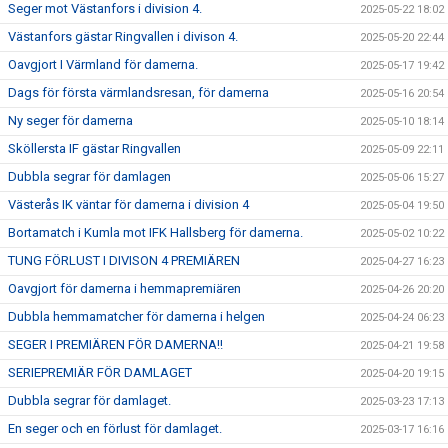
Seger mot Västanfors i division 4.
2025-05-22 18:02
Västanfors gästar Ringvallen i divison 4.
2025-05-20 22:44
Oavgjort I Värmland för damerna.
2025-05-17 19:42
Dags för första värmlandsresan, för damerna
2025-05-16 20:54
Ny seger för damerna
2025-05-10 18:14
Sköllersta IF gästar Ringvallen
2025-05-09 22:11
Dubbla segrar för damlagen
2025-05-06 15:27
Västerås IK väntar för damerna i division 4
2025-05-04 19:50
Bortamatch i Kumla mot IFK Hallsberg för damerna.
2025-05-02 10:22
TUNG FÖRLUST I DIVISON 4 PREMIÄREN
2025-04-27 16:23
Oavgjort för damerna i hemmapremiären
2025-04-26 20:20
Dubbla hemmamatcher för damerna i helgen
2025-04-24 06:23
SEGER I PREMIÄREN FÖR DAMERNA!!
2025-04-21 19:58
SERIEPREMIÄR FÖR DAMLAGET
2025-04-20 19:15
Dubbla segrar för damlaget.
2025-03-23 17:13
En seger och en förlust för damlaget.
2025-03-17 16:16