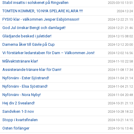
Stabil insatts i solskenet på Ringvallen
2025-03-10 13:51
TOMTEN KOMMER, 10 NYA SPELARE KLARA !!!!
2024-12-24
FYSIO klar - välkommen Jesper Esbjörnsson!
2024-12-22 21:15
God Jul önskar Bengt och damlaget!
2024-12-21 21:46
Glädjande besked i juletider!
2024-12-15 08:02
Damerna åker till Gävle på Cup
2024-12-12 20:00
Vi förstärker ledarstaben för Dam – Välkommen Joni!
2024-12-02 16:56
Målvaktstränare klar!
2024-11-10 22:58
Assisterande tränare klar för Dam!
2024-11-08 17:34
Nyförvärv - Ester Sjöstrand!
2024-11-04 21:14
Nyförvärv - Elsa Sjöstrand!
2024-11-04 21:12
Nyförvärv - Nora Nyby!
2024-11-04 20:48
Hej div 2 Svealand!
2024-10-31 21:13
Sandviken 1-3 nov
2024-10-28 18:22
Stopp i kvartsfinalen
2024-10-21 14:15
Osten förlänger
2024-10-16 13:46