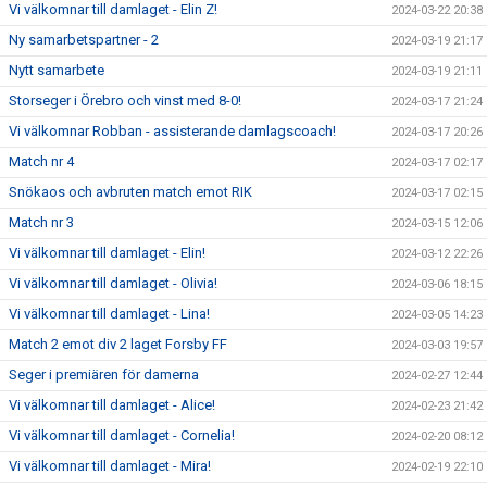
Vi välkomnar till damlaget - Elin Z!
2024-03-22 20:38
Ny samarbetspartner - 2
2024-03-19 21:17
Nytt samarbete
2024-03-19 21:11
Storseger i Örebro och vinst med 8-0!
2024-03-17 21:24
Vi välkomnar Robban - assisterande damlagscoach!
2024-03-17 20:26
Match nr 4
2024-03-17 02:17
Snökaos och avbruten match emot RIK
2024-03-17 02:15
Match nr 3
2024-03-15 12:06
Vi välkomnar till damlaget - Elin!
2024-03-12 22:26
Vi välkomnar till damlaget - Olivia!
2024-03-06 18:15
Vi välkomnar till damlaget - Lina!
2024-03-05 14:23
Match 2 emot div 2 laget Forsby FF
2024-03-03 19:57
Seger i premiären för damerna
2024-02-27 12:44
Vi välkomnar till damlaget - Alice!
2024-02-23 21:42
Vi välkomnar till damlaget - Cornelia!
2024-02-20 08:12
Vi välkomnar till damlaget - Mira!
2024-02-19 22:10