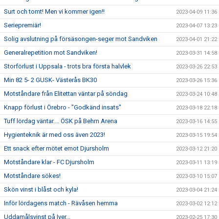
Surt och tomt! Men vi kommer igen!!
2023-04-09 11:36
Seriepremiär!
2023-04-07 13:23
Solig avslutning på försäsongen-seger mot Sandviken
2023-04-01 21:22
Generalrepetition mot Sandviken!
2023-03-31 14:58
Storförlust i Uppsala - trots bra första halvlek
2023-03-26 22:53
Min 82 5- 2 GUSK- Västerås BK30
2023-03-26 15:36
Motståndare från Elitettan väntar på söndag
2023-03-24 10:48
Knapp förlust i Örebro - "Godkänd insats"
2023-03-18 22:18
Tuff lördag väntar.... ÖSK på Behrn Arena
2023-03-16 14:55
Hygienteknik är med oss även 2023!
2023-03-15 19:54
Ett snack efter mötet emot Djursholm
2023-03-12 21:20
Motståndare klar - FC Djursholm
2023-03-11 13:19
Motståndare sökes!
2023-03-10 15:07
Skön vinst i blåst och kyla!
2023-03-04 21:24
Inför lördagens match - Rävåsen hemma
2023-03-02 12:12
Uddamålsvinst på Iver...
2023-02-25 17:30