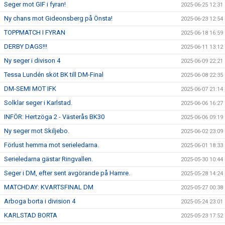
Seger mot GIF i fyran!
2025-06-25 12:31
Ny chans mot Gideonsberg på Önsta!
2025-06-23 12:54
TOPPMATCH I FYRAN
2025-06-18 16:59
DERBY DAGS!!!
2025-06-11 13:12
Ny seger i divison 4
2025-06-09 22:21
Tessa Lundén sköt BK till DM-Final
2025-06-08 22:35
DM-SEMI MOT IFK
2025-06-07 21:14
Solklar seger i Karlstad.
2025-06-06 16:27
INFÖR: Hertzöga 2 - Västerås BK30
2025-06-06 09:19
Ny seger mot Skiljebo.
2025-06-02 23:09
Förlust hemma mot serieledarna.
2025-06-01 18:33
Serieledarna gästar Ringvallen.
2025-05-30 10:44
Seger i DM, efter sent avgörande på Hamre.
2025-05-28 14:24
MATCHDAY: KVARTSFINAL DM
2025-05-27 00:38
Arboga borta i division 4
2025-05-24 23:01
KARLSTAD BORTA
2025-05-23 17:52