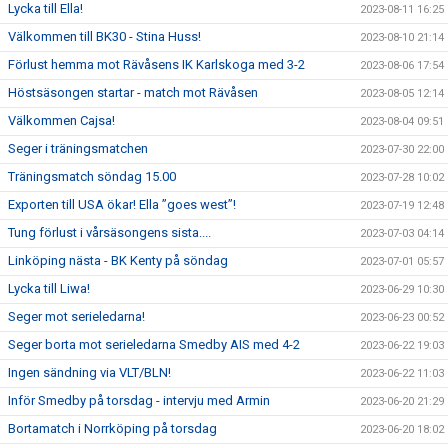
Lycka till Ella!
2023-08-11 16:25
Välkommen till BK30 - Stina Huss!
2023-08-10 21:14
Förlust hemma mot Rävåsens IK Karlskoga med 3-2
2023-08-06 17:54
Höstsäsongen startar - match mot Rävåsen
2023-08-05 12:14
Välkommen Cajsa!
2023-08-04 09:51
Seger i träningsmatchen
2023-07-30 22:00
Träningsmatch söndag 15.00
2023-07-28 10:02
Exporten till USA ökar! Ella ”goes west”!
2023-07-19 12:48
Tung förlust i vårsäsongens sista....
2023-07-03 04:14
Linköping nästa - BK Kenty på söndag
2023-07-01 05:57
Lycka till Liwa!
2023-06-29 10:30
Seger mot serieledarna!
2023-06-23 00:52
Seger borta mot serieledarna Smedby AIS med 4-2
2023-06-22 19:03
Ingen sändning via VLT/BLN!
2023-06-22 11:03
Inför Smedby på torsdag - intervju med Armin
2023-06-20 21:29
Bortamatch i Norrköping på torsdag
2023-06-20 18:02