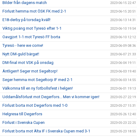
Bilder från dagens match
2023-06-15 22:47
Förlust hemma mot ÖSK FK med 2-1
2023-06-15 20:51
E18-derby på torsdag kväll!
2023-06-13 14:31
Viktig poäng mot Tyresö efter 1-1
2023-06-10 19:54
Oavgjort 1-1 mot Tyresö FF borta
2023-06-10 12:12
Tyresö - here we come!
2023-06-09 08:36
Nytt DM-guld bärgat!
2023-06-07 21:33
DM-final mot VSK på onsdag
2023-06-04 19:11
Äntligen!! Seger mot Segeltorp!
2023-06-03 19:40
Seger hemma mot Segeltorp IF med 2-1
2023-06-03 14:55
Välkomna till en ny fotbollsfest i helgen!
2023-06-01 19:13
Uddamålsförlust mot Degerfors... Men vi kommer igen!
2023-05-27 22:19
Förlust borta mot Degerfors med 1-0
2023-05-27 15:31
Helgresa till Degerfors
2023-05-26 12:40
Förlust i Svenska Cupen
2023-05-23 22:25
Förlust borta mot Älta IF i Svenska Cupen med 3-1
2023-05-23 18:55