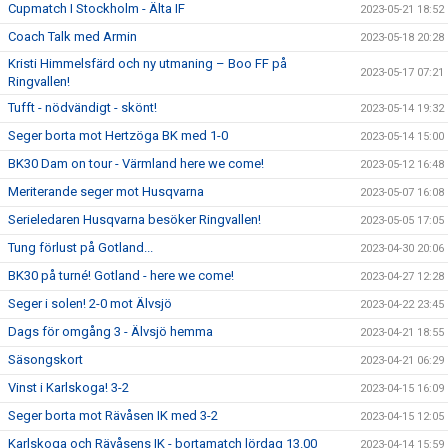
Cupmatch I Stockholm - Älta IF
2023-05-21 18:52
Coach Talk med Armin
2023-05-18 20:28
Kristi Himmelsfärd och ny utmaning – Boo FF på
2023-05-17 07:21
Ringvallen!
Tufft - nödvändigt - skönt!
2023-05-14 19:32
Seger borta mot Hertzöga BK med 1-0
2023-05-14 15:00
BK30 Dam on tour - Värmland here we come!
2023-05-12 16:48
Meriterande seger mot Husqvarna
2023-05-07 16:08
Serieledaren Husqvarna besöker Ringvallen!
2023-05-05 17:05
Tung förlust på Gotland...
2023-04-30 20:06
BK30 på turné! Gotland - here we come!
2023-04-27 12:28
Seger i solen! 2-0 mot Älvsjö
2023-04-22 23:45
Dags för omgång 3 - Älvsjö hemma
2023-04-21 18:55
Säsongskort
2023-04-21 06:29
Vinst i Karlskoga! 3-2
2023-04-15 16:09
Seger borta mot Rävåsen IK med 3-2
2023-04-15 12:05
Karlskoga och Rävåsens IK - bortamatch lördag 13.00
2023-04-14 15:59