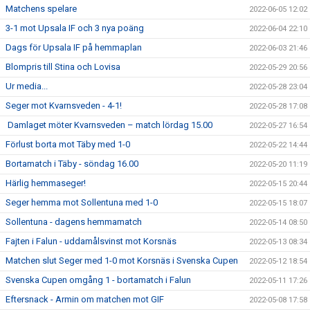
Matchens spelare
2022-06-05 12:02
3-1 mot Upsala IF och 3 nya poäng
2022-06-04 22:10
Dags för Upsala IF på hemmaplan
2022-06-03 21:46
Blompris till Stina och Lovisa
2022-05-29 20:56
Ur media...
2022-05-28 23:04
Seger mot Kvarnsveden - 4-1!
2022-05-28 17:08
Damlaget möter Kvarnsveden – match lördag 15.00
2022-05-27 16:54
Förlust borta mot Täby med 1-0
2022-05-22 14:44
Bortamatch i Täby - söndag 16.00
2022-05-20 11:19
Härlig hemmaseger!
2022-05-15 20:44
Seger hemma mot Sollentuna med 1-0
2022-05-15 18:07
Sollentuna - dagens hemmamatch
2022-05-14 08:50
Fajten i Falun - uddamålsvinst mot Korsnäs
2022-05-13 08:34
Matchen slut Seger med 1-0 mot Korsnäs i Svenska Cupen
2022-05-12 18:54
Svenska Cupen omgång 1 - bortamatch i Falun
2022-05-11 17:26
Eftersnack - Armin om matchen mot GIF
2022-05-08 17:58