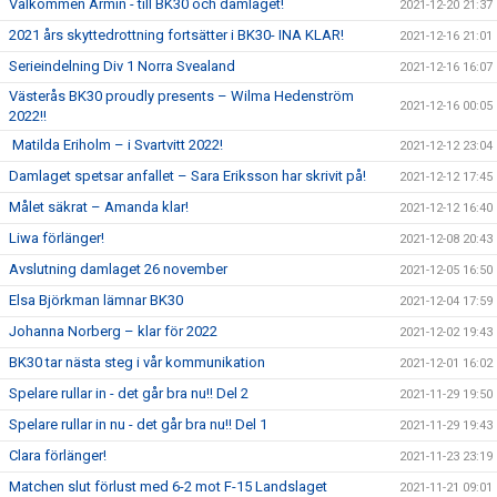
Välkommen Armin - till BK30 och damlaget!
2021-12-20 21:37
2021 års skyttedrottning fortsätter i BK30- INA KLAR!
2021-12-16 21:01
Serieindelning Div 1 Norra Svealand
2021-12-16 16:07
Västerås BK30 proudly presents – Wilma Hedenström
2021-12-16 00:05
2022!!
Matilda Eriholm – i Svartvitt 2022!
2021-12-12 23:04
Damlaget spetsar anfallet – Sara Eriksson har skrivit på!
2021-12-12 17:45
Målet säkrat – Amanda klar!
2021-12-12 16:40
Liwa förlänger!
2021-12-08 20:43
Avslutning damlaget 26 november
2021-12-05 16:50
Elsa Björkman lämnar BK30
2021-12-04 17:59
Johanna Norberg – klar för 2022
2021-12-02 19:43
BK30 tar nästa steg i vår kommunikation
2021-12-01 16:02
Spelare rullar in - det går bra nu!! Del 2
2021-11-29 19:50
Spelare rullar in nu - det går bra nu!! Del 1
2021-11-29 19:43
Clara förlänger!
2021-11-23 23:19
Matchen slut förlust med 6-2 mot F-15 Landslaget
2021-11-21 09:01