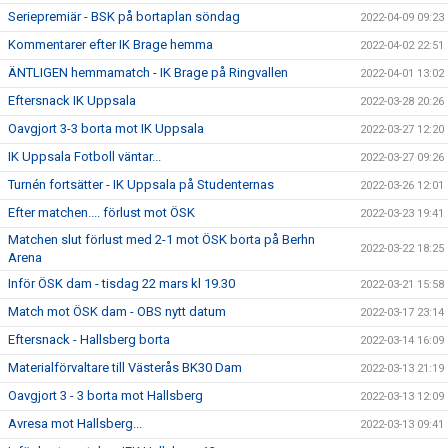
Seriepremiär - BSK på bortaplan söndag
2022-04-09 09:23
Kommentarer efter IK Brage hemma
2022-04-02 22:51
ÄNTLIGEN hemmamatch - IK Brage på Ringvallen
2022-04-01 13:02
Eftersnack IK Uppsala
2022-03-28 20:26
Oavgjort 3-3 borta mot IK Uppsala
2022-03-27 12:20
IK Uppsala Fotboll väntar...
2022-03-27 09:26
Turnén fortsätter - IK Uppsala på Studenternas
2022-03-26 12:01
Efter matchen.... förlust mot ÖSK
2022-03-23 19:41
Matchen slut förlust med 2-1 mot ÖSK borta på Berhn
2022-03-22 18:25
Arena
Inför ÖSK dam - tisdag 22 mars kl 19.30
2022-03-21 15:58
Match mot ÖSK dam - OBS nytt datum
2022-03-17 23:14
Eftersnack - Hallsberg borta
2022-03-14 16:09
Materialförvaltare till Västerås BK30 Dam
2022-03-13 21:19
Oavgjort 3 - 3 borta mot Hallsberg
2022-03-13 12:09
Avresa mot Hallsberg...
2022-03-13 09:41