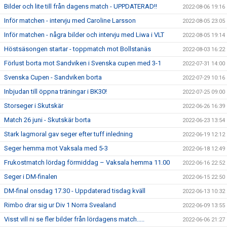
Bilder och lite till från dagens match - UPPDATERAD!!
2022-08-06 19:16
Inför matchen - intervju med Caroline Larsson
2022-08-05 23:05
Inför matchen - några bilder och intervju med Liwa i VLT
2022-08-05 19:14
Höstsäsongen startar - toppmatch mot Bollstanäs
2022-08-03 16:22
Förlust borta mot Sandviken i Svenska cupen med 3-1
2022-07-31 14:00
Svenska Cupen - Sandviken borta
2022-07-29 10:16
Inbjudan till öppna träningar i BK30!
2022-07-25 09:00
Storseger i Skutskär
2022-06-26 16:39
Match 26 juni - Skutskär borta
2022-06-23 13:54
Stark lagmoral gav seger efter tuff inledning
2022-06-19 12:12
Seger hemma mot Vaksala med 5-3
2022-06-18 12:49
Frukostmatch lördag förmiddag – Vaksala hemma 11.00
2022-06-16 22:52
Seger i DM-finalen
2022-06-15 22:50
DM-final onsdag 17.30 - Uppdaterad tisdag kväll
2022-06-13 10:32
Rimbo drar sig ur Div 1 Norra Svealand
2022-06-09 13:55
Visst vill ni se fler bilder från lördagens match.....
2022-06-06 21:27