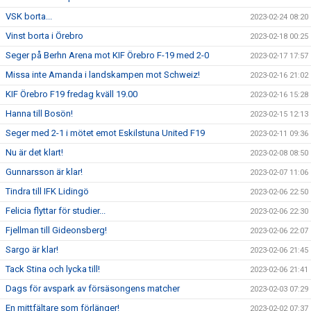
VSK borta...
2023-02-24 08:20
Vinst borta i Örebro
2023-02-18 00:25
Seger på Berhn Arena mot KIF Örebro F-19 med 2-0
2023-02-17 17:57
Missa inte Amanda i landskampen mot Schweiz!
2023-02-16 21:02
KIF Örebro F19 fredag kväll 19.00
2023-02-16 15:28
Hanna till Bosön!
2023-02-15 12:13
Seger med 2-1 i mötet emot Eskilstuna United F19
2023-02-11 09:36
Nu är det klart!
2023-02-08 08:50
Gunnarsson är klar!
2023-02-07 11:06
Tindra till IFK Lidingö
2023-02-06 22:50
Felicia flyttar för studier...
2023-02-06 22:30
Fjellman till Gideonsberg!
2023-02-06 22:07
Sargo är klar!
2023-02-06 21:45
Tack Stina och lycka till!
2023-02-06 21:41
Dags för avspark av försäsongens matcher
2023-02-03 07:29
En mittfältare som förlänger!
2023-02-02 07:37