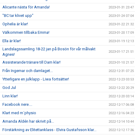
Alicante nästa för Amanda!
2023-01-31 23:47
"BC tar klivet upp"
2023-01-24 07:04
Ophelia är klar!
2023-01-22 21:32
Välkommen tillbaka Emma!
2023-01-20 17:09
Ella är klar!
2023-01-19 12:13
Landslagssamling 18-22 jan på Bosön för vår målvakt
2023-01-17 21:51
Agnes!
Assisterande tränare till Dam klar!
2023-01-10 21:57
Från Ingemar och damlaget...
2022-12-31 07:25
Ytterligare en julklapp - Liwa fortsätter!
2022-12-23 03:53
God Jul
2022-12-22 20:29
Linn klar!
2022-12-20 03:14
Facebook nere....
2022-12-17 06:08
Klart med m´physio
2022-12-16 04:23
Amanda Aldén har skrivit på...
2022-12-14 10:44
Förstärkning av Elitettanklass - Elvira Gustafsson klar...
2022-12-12 17:36