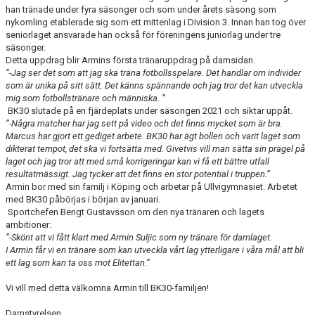
han tränade under fyra säsonger och som under årets säsong som
nykomling etablerade sig som ett mittenlag i Division 3. Innan han tog över
seniorlaget ansvarade han också för föreningens juniorlag under tre
säsonger.
Detta uppdrag blir Armins första tränaruppdrag på damsidan.
”-Jag ser det som att jag ska träna fotbollsspelare. Det handlar om individer
som är unika på sitt sätt. Det känns spännande och jag tror det kan utveckla
mig som fotbollstränare och människa. ”
BK30 slutade på en fjärdeplats under säsongen 2021 och siktar uppåt.
”-Några matcher har jag sett på video och det finns mycket som är bra.
Marcus har gjort ett gediget arbete. BK30 har ägt bollen och varit laget som
dikterat tempot, det ska vi fortsätta med. Givetvis vill man sätta sin prägel på
laget och jag tror att med små korrigeringar kan vi få ett bättre utfall
resultatmässigt. Jag tycker att det finns en stor potential i truppen.”
Armin bor med sin familj i Köping och arbetar på Ullvigymnasiet. Arbetet
med BK30 påbörjas i början av januari.
Sportchefen Bengt Gustavsson om den nya tränaren och lagets
ambitioner:
”-Skönt att vi fått klart med Armin Suljic som ny tränare för damlaget.
I Armin får vi en tränare som kan utveckla vårt lag ytterligare i våra mål att bli
ett lag som kan ta oss mot Elitettan.”
Vi vill med detta välkomna Armin till BK30-familjen!
Damstyrelsen