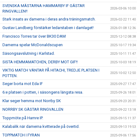
SVENSKA MÄSTARNA HAMMARBY IF GÄSTAR
2026-03-06 10:00
RINGVALLEN!!
Stark insats av damerna i deras andra träningsmatch.
2026-02-22 11:40
Gustav Landberg förstärker ledarstaben i damlaget!
2026-01-08 12:36
Francisco Torres tar över BK30 DAM
2025-12-12 08:38
Damerna spelar McDonaldscupen
2025-10-17 19:34
Säsongsavslutning i Karlstad.
2025-10-11 11:47
SISTA HEMMAMATCHEN, DERBY MOT GIF!!
2025-10-03 18:19
VIKTIG MATCH VÄNTAR PÅ HITACHI, TREDJE PLATSEN I
2025-10-02 12:50
POTTEN.
Seger borta mot Eda IF
2025-09-27 17:47
6:e platsen i potten, i säsongens längsta resa.
2025-09-26 18:01
Klar seger hemma mot Norrby SK
2025-09-23 20:31
NORRBY SK GÄSTAR RINGVALLEN
2025-09-22 13:18
Toppmöte på Hamre IP.
2025-09-15 11:37
Kalabalik när damerna kvitterade på övertid.
2025-09-13 19:53
TOPPMATCH I FYRAN
2025-09-06 17:56