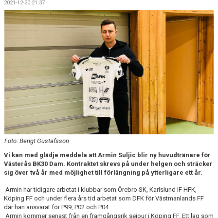
2021-12-20 21:37
KONTAKT
Foto: Bengt Gustafsson
Vi kan med glädje meddela att Armin Suljic blir ny huvudtränare för
Västerås BK30 Dam. Kontraktet skrevs på under helgen och sträcker
sig över två år med möjlighet till förlängning på ytterligare ett år.
Armin har tidigare arbetat i klubbar som Örebro SK, Karlslund IF HFK,
Köping FF och under flera års tid arbetat som DFK för Västmanlands FF
där han ansvarat för P99, P02 och P04.
Armin kommer senast från en framgångsrik sejour i Köping FF. Ett lag som