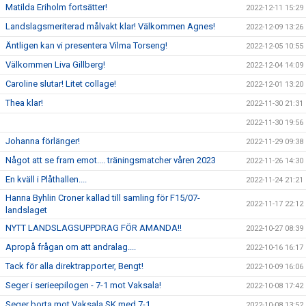
Matilda Eriholm fortsätter!
2022-12-11 15:29
Landslagsmeriterad målvakt klar! Välkommen Agnes!
2022-12-09 13:26
Äntligen kan vi presentera Vilma Torseng!
2022-12-05 10:55
Välkommen Liva Gillberg!
2022-12-04 14:09
Caroline slutar! Litet collage!
2022-12-01 13:20
Thea klar!
2022-11-30 21:31
2022-11-30 19:56
Johanna förlänger!
2022-11-29 09:38
Något att se fram emot.... träningsmatcher våren 2023
2022-11-26 14:30
En kväll i Plåthallen....
2022-11-24 21:21
Hanna Byhlin Croner kallad till samling för F15/07-
2022-11-17 22:12
landslaget
NYTT LANDSLAGSUPPDRAG FÖR AMANDA!!
2022-10-27 08:39
Apropå frågan om att andralag....
2022-10-16 16:17
Tack för alla direktrapporter, Bengt!
2022-10-09 16:06
Seger i serieepilogen - 7-1 mot Vaksala!
2022-10-08 17:42
Seger borta mot Vaksala SK med 7-1
2022-10-08 13:52