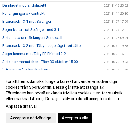
Damlaget mot landslaget!!
2021-11-18 23:32
Förlängningar av kontrakt
2021-11-14 20:10
Eftersnack - 3-1 mot Selånger
2021-11-07 17:09
Seger borta mot Selånger med 3-1
2021-11-07 12:41
Sista matchen - Selånger i Sundsvall
2021-11-06 09:24
Eftersnack - 3-2 mot Täby - segertåget fortsätter!
2021-10-30 19:38
Seger hemma mot Täby FF FK med 3-2
2021-10-30 16:51
Sista hemmamatchen - Täby 30 oktober 15.00
2021-10-29 19:23
"Eftersnack" - Skutskär borta
2021-10-24 11:48
Seger borta mot Skutskär IF FK med 5-0
2021-10-23 15:56
För att hemsidan ska fungera korrekt använder vi nödvändiga
Inför Skutskärs IF FK - bortamatch
2021-10-22 23:31
cookies från SportAdmin. Dessa går inte att stänga av.
Föreningen kan också använda frivilliga cookies, t.ex. för statistik
Seger hemma mot Vaksala SK med 2-0 - nya bilder!!
2021-10-17 18:51
eller marknadsföring. Du väljer själv om du vill acceptera dessa.
Hemmamatch - Vaksala SK 17 oktober
2021-10-17 07:54
Anpassa dina val
Grattis till avancemanget Gideonsbergs IF
2021-10-16 19:59
Acceptera nödvändiga
Acceptera alla
Bortamatch Avesta slut - seger med 12-0 !
2021-10-12 17:45
Match F19 onsdag - OBS ingen match imorgon!!
2021-10-10 21:24