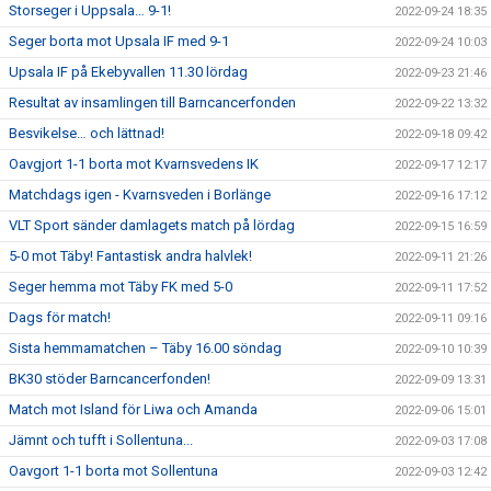
Storseger i Uppsala… 9-1!
2022-09-24 18:35
Seger borta mot Upsala IF med 9-1
2022-09-24 10:03
Upsala IF på Ekebyvallen 11.30 lördag
2022-09-23 21:46
Resultat av insamlingen till Barncancerfonden
2022-09-22 13:32
Besvikelse… och lättnad!
2022-09-18 09:42
Oavgjort 1-1 borta mot Kvarnsvedens IK
2022-09-17 12:17
Matchdags igen - Kvarnsveden i Borlänge
2022-09-16 17:12
VLT Sport sänder damlagets match på lördag
2022-09-15 16:59
5-0 mot Täby! Fantastisk andra halvlek!
2022-09-11 21:26
Seger hemma mot Täby FK med 5-0
2022-09-11 17:52
Dags för match!
2022-09-11 09:16
Sista hemmamatchen – Täby 16.00 söndag
2022-09-10 10:39
BK30 stöder Barncancerfonden!
2022-09-09 13:31
Match mot Island för Liwa och Amanda
2022-09-06 15:01
Jämnt och tufft i Sollentuna...
2022-09-03 17:08
Oavgort 1-1 borta mot Sollentuna
2022-09-03 12:42