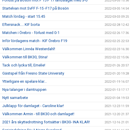
Förlust på Bosön mot F 15 F 17 landslaget med 3-0
2022-03-05 15:36
Startelvan mot SvFF F-15 -F17 på Bosön
2022-03-05 14:54
Match lördag - start 15.45
2022-03-03 09:25
Eftersnack.... KIF borta
2022-02-28 12:42
Matchen i Örebro - förlust med 0-1
2022-02-26 17:36
Inför lördagens match - KIF Örebro F19
2022-02-25 22:53
Välkommen Linnéa Westerdahl!
2022-02-23 16:30
Välkommen till BK30, Stina!
2022-02-22 15:06
Tack och lycka till, Emelie!
2022-01-26 20:57
Gästspel från Fresno State University
2022-01-20 19:28
Ytterligare en spelare klar...
2022-01-19 16:07
Nya talanger i damtruppen
2022-01-13 17:17
Nytt samarbete
2022-01-04 19:53
Julklapp för damlaget - Caroline klar!
2021-12-23 11:59
Välkommen Armin - till BK30 och damlaget!
2021-12-20 21:37
2021 års skyttedrottning fortsätter i BK30- INA KLAR!
2021-12-16 21:01