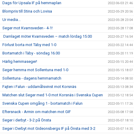
Dags för Upsala IF på hemmaplan
2022-06-03 21:46
Blompris till Stina och Lovisa
2022-05-29 20:56
Ur media...
2022-05-28 23:04
Seger mot Kvarnsveden - 4-1!
2022-05-28 17:08
Damlaget möter Kvarnsveden – match lördag 15.00
2022-05-27 16:54
Förlust borta mot Täby med 1-0
2022-05-22 14:44
Bortamatch i Täby - söndag 16.00
2022-05-20 11:19
Härlig hemmaseger!
2022-05-15 20:44
Seger hemma mot Sollentuna med 1-0
2022-05-15 18:07
Sollentuna - dagens hemmamatch
2022-05-14 08:50
Fajten i Falun - uddamålsvinst mot Korsnäs
2022-05-13 08:34
Matchen slut Seger med 1-0 mot Korsnäs i Svenska Cupen
2022-05-12 18:54
Svenska Cupen omgång 1 - bortamatch i Falun
2022-05-11 17:26
Eftersnack - Armin om matchen mot GIF
2022-05-08 17:58
Seger i derbyt - 3-2 på Önsta
2022-05-07 18:10
Seger i Derbyt mot Gideonsbergs IF på Önsta med 3-2
2022-05-07 14:35