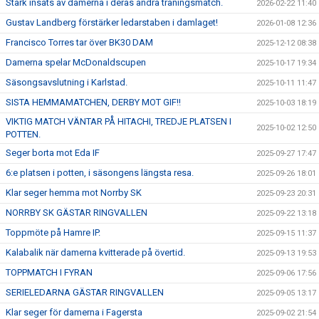
Stark insats av damerna i deras andra träningsmatch.
2026-02-22 11:40
Gustav Landberg förstärker ledarstaben i damlaget!
2026-01-08 12:36
Francisco Torres tar över BK30 DAM
2025-12-12 08:38
Damerna spelar McDonaldscupen
2025-10-17 19:34
Säsongsavslutning i Karlstad.
2025-10-11 11:47
SISTA HEMMAMATCHEN, DERBY MOT GIF!!
2025-10-03 18:19
VIKTIG MATCH VÄNTAR PÅ HITACHI, TREDJE PLATSEN I
2025-10-02 12:50
POTTEN.
Seger borta mot Eda IF
2025-09-27 17:47
6:e platsen i potten, i säsongens längsta resa.
2025-09-26 18:01
Klar seger hemma mot Norrby SK
2025-09-23 20:31
NORRBY SK GÄSTAR RINGVALLEN
2025-09-22 13:18
Toppmöte på Hamre IP.
2025-09-15 11:37
Kalabalik när damerna kvitterade på övertid.
2025-09-13 19:53
TOPPMATCH I FYRAN
2025-09-06 17:56
SERIELEDARNA GÄSTAR RINGVALLEN
2025-09-05 13:17
Klar seger för damerna i Fagersta
2025-09-02 21:54