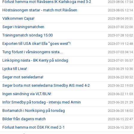
Förlust hemma mot Rävåsens IK Karlskoga med 3-2
2023-08-06 17:54
Höstsäsongen startar - match mot Rävåsen
2023-08-05 12:14
Välkommen Cajsa!
2023-08-04 09:51
Seger i träningsmatchen
2023-07-30 22:00
Träningsmatch söndag 15.00
2023-07-28 10:02
Exporten till USA ökar! Ella ”goes west”!
2023-07-19 12:48
Tung förlust i vårsäsongens sista....
2023-07-03 04:14
Linköping nästa - BK Kenty på söndag
2023-07-01 05:57
Lycka till Liwa!
2023-06-29 10:30
Seger mot serieledarna!
2023-06-23 00:52
Seger borta mot serieledarna Smedby AIS med 4-2
2023-06-22 19:03
Ingen sändning via VLT/BLN!
2023-06-22 11:03
Inför Smedby på torsdag - intervju med Armin
2023-06-20 21:29
Bortamatch i Norrköping på torsdag
2023-06-20 18:02
Bilder från dagens match
2023-06-15 22:47
Förlust hemma mot ÖSK FK med 2-1
2023-06-15 20:51