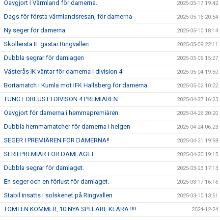
Oavgjort I Värmland för damerna.
2025-05-17 19:42
Dags för första värmlandsresan, för damerna
2025-05-16 20:54
Ny seger för damerna
2025-05-10 18:14
Sköllersta IF gästar Ringvallen
2025-05-09 22:11
Dubbla segrar för damlagen
2025-05-06 15:27
Västerås IK väntar för damerna i division 4
2025-05-04 19:50
Bortamatch i Kumla mot IFK Hallsberg för damerna.
2025-05-02 10:22
TUNG FÖRLUST I DIVISON 4 PREMIÄREN
2025-04-27 16:23
Oavgjort för damerna i hemmapremiären
2025-04-26 20:20
Dubbla hemmamatcher för damerna i helgen
2025-04-24 06:23
SEGER I PREMIÄREN FÖR DAMERNA!!
2025-04-21 19:58
SERIEPREMIÄR FÖR DAMLAGET
2025-04-20 19:15
Dubbla segrar för damlaget.
2025-03-23 17:13
En seger och en förlust för damlaget.
2025-03-17 16:16
Stabil insatts i solskenet på Ringvallen
2025-03-10 13:51
TOMTEN KOMMER, 10 NYA SPELARE KLARA !!!!
2024-12-24