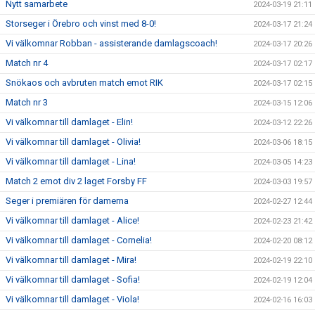
Nytt samarbete
2024-03-19 21:11
Storseger i Örebro och vinst med 8-0!
2024-03-17 21:24
Vi välkomnar Robban - assisterande damlagscoach!
2024-03-17 20:26
Match nr 4
2024-03-17 02:17
Snökaos och avbruten match emot RIK
2024-03-17 02:15
Match nr 3
2024-03-15 12:06
Vi välkomnar till damlaget - Elin!
2024-03-12 22:26
Vi välkomnar till damlaget - Olivia!
2024-03-06 18:15
Vi välkomnar till damlaget - Lina!
2024-03-05 14:23
Match 2 emot div 2 laget Forsby FF
2024-03-03 19:57
Seger i premiären för damerna
2024-02-27 12:44
Vi välkomnar till damlaget - Alice!
2024-02-23 21:42
Vi välkomnar till damlaget - Cornelia!
2024-02-20 08:12
Vi välkomnar till damlaget - Mira!
2024-02-19 22:10
Vi välkomnar till damlaget - Sofia!
2024-02-19 12:04
Vi välkomnar till damlaget - Viola!
2024-02-16 16:03