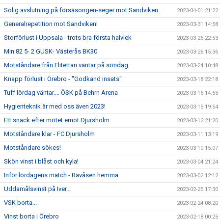
Solig avslutning på försäsongen-seger mot Sandviken
2023-04-01 21:22
Generalrepetition mot Sandviken!
2023-03-31 14:58
Storförlust i Uppsala - trots bra första halvlek
2023-03-26 22:53
Min 82 5- 2 GUSK- Västerås BK30
2023-03-26 15:36
Motståndare från Elitettan väntar på söndag
2023-03-24 10:48
Knapp förlust i Örebro - "Godkänd insats"
2023-03-18 22:18
Tuff lördag väntar.... ÖSK på Behrn Arena
2023-03-16 14:55
Hygienteknik är med oss även 2023!
2023-03-15 19:54
Ett snack efter mötet emot Djursholm
2023-03-12 21:20
Motståndare klar - FC Djursholm
2023-03-11 13:19
Motståndare sökes!
2023-03-10 15:07
Skön vinst i blåst och kyla!
2023-03-04 21:24
Inför lördagens match - Rävåsen hemma
2023-03-02 12:12
Uddamålsvinst på Iver...
2023-02-25 17:30
VSK borta...
2023-02-24 08:20
Vinst borta i Örebro
2023-02-18 00:25