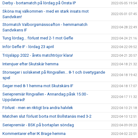
Derby - bortamatch på lördag på Önsta IP
2022-05-05 19:54
Sköna maj välkommen - med en stark insats mot
2022-05-01 07:45
Sandviken!
Stormatch Valborgsmässoafton - hemmamatch
2022-04-28 22:49
Sandvikens IF
Tung lördag... förlust med 2-1 mot Gefle
2022-04-24 21:16
Inför Gefle IF - lördag 23 april
2022-04-22 09:52
Tröjsläpp 2022 - årets matchtröjor klara!
2022-04-21 20:57
Intervjuer efter Skutskär hemma
2022-04-18 21:32
Storseger i solskenet på Ringvallen... 8-1 och övertygande
2022-04-18 19:42
spel
Seger med 8-1 hemma mot Skutskärs IF
2022-04-18 17:07
Seriepremiär Ringvallen - Annandag påsk 15.00 -
2022-04-17 11:32
Uppdaterad!
Förlust - men en riktigt bra andra halvlek
2022-04-10 21:18
Matchen slut förlust borta mot Bollstanäs med 3-2
2022-04-10 12:51
Seriepremiär - BSK på bortaplan söndag
2022-04-09 09:23
Kommentarer efter IK Brage hemma
2022-04-02 22:51