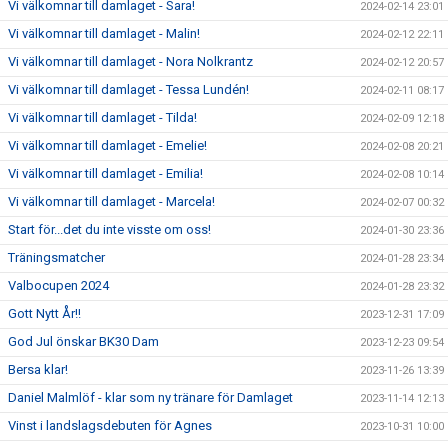
Vi välkomnar till damlaget - Sara!
2024-02-14 23:01
Vi välkomnar till damlaget - Malin!
2024-02-12 22:11
Vi välkomnar till damlaget - Nora Nolkrantz
2024-02-12 20:57
Vi välkomnar till damlaget - Tessa Lundén!
2024-02-11 08:17
Vi välkomnar till damlaget - Tilda!
2024-02-09 12:18
Vi välkomnar till damlaget - Emelie!
2024-02-08 20:21
Vi välkomnar till damlaget - Emilia!
2024-02-08 10:14
Vi välkomnar till damlaget - Marcela!
2024-02-07 00:32
Start för...det du inte visste om oss!
2024-01-30 23:36
Träningsmatcher
2024-01-28 23:34
Valbocupen 2024
2024-01-28 23:32
Gott Nytt År!!
2023-12-31 17:09
God Jul önskar BK30 Dam
2023-12-23 09:54
Bersa klar!
2023-11-26 13:39
Daniel Malmlöf - klar som ny tränare för Damlaget
2023-11-14 12:13
Vinst i landslagsdebuten för Agnes
2023-10-31 10:00