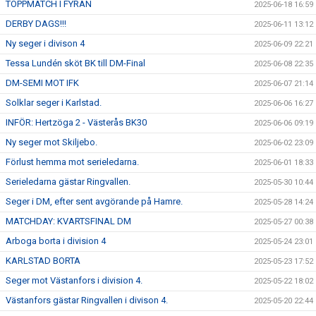
TOPPMATCH I FYRAN
2025-06-18 16:59
DERBY DAGS!!!
2025-06-11 13:12
Ny seger i divison 4
2025-06-09 22:21
Tessa Lundén sköt BK till DM-Final
2025-06-08 22:35
DM-SEMI MOT IFK
2025-06-07 21:14
Solklar seger i Karlstad.
2025-06-06 16:27
INFÖR: Hertzöga 2 - Västerås BK30
2025-06-06 09:19
Ny seger mot Skiljebo.
2025-06-02 23:09
Förlust hemma mot serieledarna.
2025-06-01 18:33
Serieledarna gästar Ringvallen.
2025-05-30 10:44
Seger i DM, efter sent avgörande på Hamre.
2025-05-28 14:24
MATCHDAY: KVARTSFINAL DM
2025-05-27 00:38
Arboga borta i division 4
2025-05-24 23:01
KARLSTAD BORTA
2025-05-23 17:52
Seger mot Västanfors i division 4.
2025-05-22 18:02
Västanfors gästar Ringvallen i divison 4.
2025-05-20 22:44