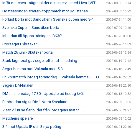
Inför matchen - några bilder och intervju med Liwa i VLT
2022-08-05 19:14
Höstsäsongen startar - toppmatch mot Bollstanäs
2022-08-03 16:22
Förlust borta mot Sandviken i Svenska cupen med 3-1
2022-07-31 14:00
Svenska Cupen - Sandviken borta
2022-07-29 10:16
Inbjudan till öppna träningar i BK30!
2022-07-25 09:00
Storseger i Skutskär
2022-06-26 16:39
Match 26 juni - Skutskär borta
2022-06-23 13:54
Stark lagmoral gav seger efter tuff inledning
2022-06-19 12:12
Seger hemma mot Vaksala med 5-3
2022-06-18 12:49
Frukostmatch lördag förmiddag – Vaksala hemma 11.00
2022-06-16 22:52
Seger i DM-finalen
2022-06-15 22:50
DM-final onsdag 17.30 - Uppdaterad tisdag kväll
2022-06-13 10:32
Rimbo drar sig ur Div 1 Norra Svealand
2022-06-09 13:55
Visst vill ni se fler bilder från lördagens match.....
2022-06-06 21:27
Matchens spelare
2022-06-05 12:02
3-1 mot Upsala IF och 3 nya poäng
2022-06-04 22:10