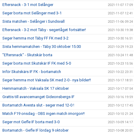
Eftersnack - 3-1 mot Selånger
2021-11-07 17:09
Seger borta mot Selånger med 3-1
2021-11-07 12:41
Sista matchen - Selånger i Sundsvall
2021-11-06 09:24
Eftersnack - 3-2 mot Täby - segertåget fortsätter!
2021-10-30 19:38
Seger hemma mot Täby FF FK med 3-2
2021-10-30 16:51
Sista hemmamatchen - Täby 30 oktober 15.00
2021-10-29 19:23
"Eftersnack" - Skutskär borta
2021-10-24 11:48
Seger borta mot Skutskär IF FK med 5-0
2021-10-23 15:56
Inför Skutskärs IF FK - bortamatch
2021-10-22 23:31
Seger hemma mot Vaksala SK med 2-0 - nya bilder!!
2021-10-17 18:51
Hemmamatch - Vaksala SK 17 oktober
2021-10-17 07:54
Grattis till avancemanget Gideonsbergs IF
2021-10-16 19:59
Bortamatch Avesta slut - seger med 12-0 !
2021-10-12 17:45
Match F19 onsdag - OBS ingen match imorgon!!
2021-10-10 21:24
Seger mot Gefle IF borta med 3-0
2021-10-09 14:17
Bortamatch - Gefle IF lördag 9 oktober
2021-10-08 20:01