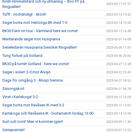
Kristi Himmelsfärd och ny utmaning – Boo FF på
2023-05-17 07:21
Ringvallen!
Tufft - nödvändigt - skönt!
2023-05-14 19:32
Seger borta mot Hertzöga BK med 1-0
2023-05-14 15:00
BK30 Dam on tour - Värmland here we come!
2023-05-12 16:48
Meriterande seger mot Husqvarna
2023-05-07 16:08
Serieledaren Husqvarna besöker Ringvallen!
2023-05-05 17:05
Tung förlust på Gotland...
2023-04-30 20:06
BK30 på turné! Gotland - here we come!
2023-04-27 12:28
Seger i solen! 2-0 mot Älvsjö
2023-04-22 23:45
Dags för omgång 3 - Älvsjö hemma
2023-04-21 18:55
Säsongskort
2023-04-21 06:29
Vinst i Karlskoga! 3-2
2023-04-15 16:09
Seger borta mot Rävåsen IK med 3-2
2023-04-15 12:05
Karlskoga och Rävåsens IK - bortamatch lördag 13.00
2023-04-14 15:59
Surt och tomt! Men vi kommer igen!!
2023-04-09 11:36
Seriepremiär!
2023-04-07 13:23