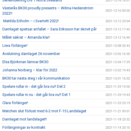
Serieindelning Div 1 Norra Svealand
2021-12-16 16:07
Västerås BK30 proudly presents – Wilma Hedenström
2021-12-16 00:05
2022!!
Matilda Eriholm – i Svartvitt 2022!
2021-12-12 23:04
Damlaget spetsar anfallet – Sara Eriksson har skrivit på!
2021-12-12 17:45
Målet säkrat – Amanda klar!
2021-12-12 16:40
Liwa förlänger!
2021-12-08 20:43
Avslutning damlaget 26 november
2021-12-05 16:50
Elsa Björkman lämnar BK30
2021-12-04 17:59
Johanna Norberg – klar för 2022
2021-12-02 19:43
BK30 tar nästa steg i vår kommunikation
2021-12-01 16:02
Spelare rullar in - det går bra nu!! Del 2
2021-11-29 19:50
Spelare rullar in nu - det går bra nu!! Del 1
2021-11-29 19:43
Clara förlänger!
2021-11-23 23:19
Matchen slut förlust med 6-2 mot F-15 Landslaget
2021-11-21 09:01
Damlaget mot landslaget!!
2021-11-18 23:32
Förlängningar av kontrakt
2021-11-14 20:10