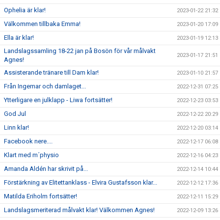
Ophelia är klar!
2023-01-22 21:32
Välkommen tillbaka Emma!
2023-01-20 17:09
Ella är klar!
2023-01-19 12:13
Landslagssamling 18-22 jan på Bosön för vår målvakt
2023-01-17 21:51
Agnes!
Assisterande tränare till Dam klar!
2023-01-10 21:57
Från Ingemar och damlaget...
2022-12-31 07:25
Ytterligare en julklapp - Liwa fortsätter!
2022-12-23 03:53
God Jul
2022-12-22 20:29
Linn klar!
2022-12-20 03:14
Facebook nere....
2022-12-17 06:08
Klart med m´physio
2022-12-16 04:23
Amanda Aldén har skrivit på...
2022-12-14 10:44
Förstärkning av Elitettanklass - Elvira Gustafsson klar...
2022-12-12 17:36
Matilda Eriholm fortsätter!
2022-12-11 15:29
Landslagsmeriterad målvakt klar! Välkommen Agnes!
2022-12-09 13:26