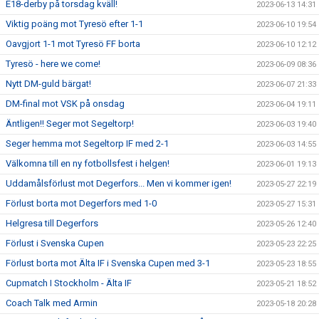
E18-derby på torsdag kväll!
2023-06-13 14:31
Viktig poäng mot Tyresö efter 1-1
2023-06-10 19:54
Oavgjort 1-1 mot Tyresö FF borta
2023-06-10 12:12
Tyresö - here we come!
2023-06-09 08:36
Nytt DM-guld bärgat!
2023-06-07 21:33
DM-final mot VSK på onsdag
2023-06-04 19:11
Äntligen!! Seger mot Segeltorp!
2023-06-03 19:40
Seger hemma mot Segeltorp IF med 2-1
2023-06-03 14:55
Välkomna till en ny fotbollsfest i helgen!
2023-06-01 19:13
Uddamålsförlust mot Degerfors... Men vi kommer igen!
2023-05-27 22:19
Förlust borta mot Degerfors med 1-0
2023-05-27 15:31
Helgresa till Degerfors
2023-05-26 12:40
Förlust i Svenska Cupen
2023-05-23 22:25
Förlust borta mot Älta IF i Svenska Cupen med 3-1
2023-05-23 18:55
Cupmatch I Stockholm - Älta IF
2023-05-21 18:52
Coach Talk med Armin
2023-05-18 20:28