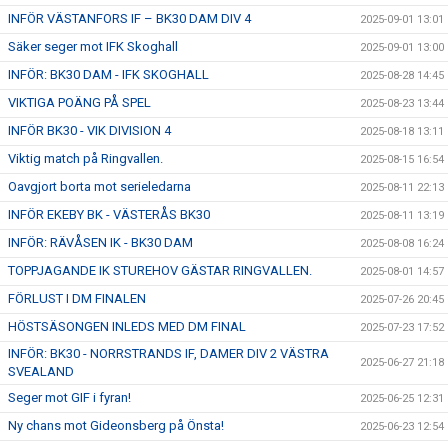
INFÖR VÄSTANFORS IF – BK30 DAM DIV 4
2025-09-01 13:01
Säker seger mot IFK Skoghall
2025-09-01 13:00
INFÖR: BK30 DAM - IFK SKOGHALL
2025-08-28 14:45
VIKTIGA POÄNG PÅ SPEL
2025-08-23 13:44
INFÖR BK30 - VIK DIVISION 4
2025-08-18 13:11
Viktig match på Ringvallen.
2025-08-15 16:54
Oavgjort borta mot serieledarna
2025-08-11 22:13
INFÖR EKEBY BK - VÄSTERÅS BK30
2025-08-11 13:19
INFÖR: RÄVÅSEN IK - BK30 DAM
2025-08-08 16:24
TOPPJAGANDE IK STUREHOV GÄSTAR RINGVALLEN.
2025-08-01 14:57
FÖRLUST I DM FINALEN
2025-07-26 20:45
HÖSTSÄSONGEN INLEDS MED DM FINAL
2025-07-23 17:52
INFÖR: BK30 - NORRSTRANDS IF, DAMER DIV 2 VÄSTRA
2025-06-27 21:18
SVEALAND
Seger mot GIF i fyran!
2025-06-25 12:31
Ny chans mot Gideonsberg på Önsta!
2025-06-23 12:54