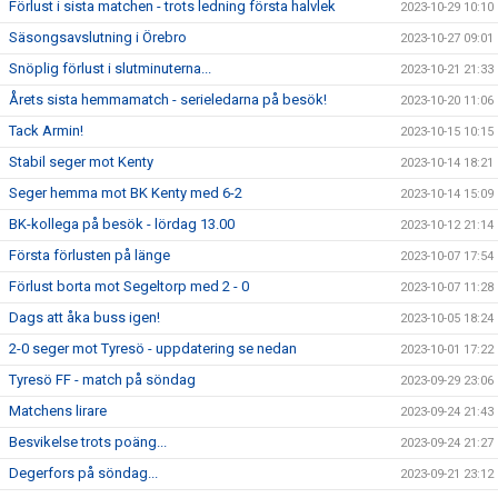
Förlust i sista matchen - trots ledning första halvlek
2023-10-29 10:10
Säsongsavslutning i Örebro
2023-10-27 09:01
Snöplig förlust i slutminuterna...
2023-10-21 21:33
Årets sista hemmamatch - serieledarna på besök!
2023-10-20 11:06
Tack Armin!
2023-10-15 10:15
Stabil seger mot Kenty
2023-10-14 18:21
Seger hemma mot BK Kenty med 6-2
2023-10-14 15:09
BK-kollega på besök - lördag 13.00
2023-10-12 21:14
Första förlusten på länge
2023-10-07 17:54
Förlust borta mot Segeltorp med 2 - 0
2023-10-07 11:28
Dags att åka buss igen!
2023-10-05 18:24
2-0 seger mot Tyresö - uppdatering se nedan
2023-10-01 17:22
Tyresö FF - match på söndag
2023-09-29 23:06
Matchens lirare
2023-09-24 21:43
Besvikelse trots poäng...
2023-09-24 21:27
Degerfors på söndag...
2023-09-21 23:12