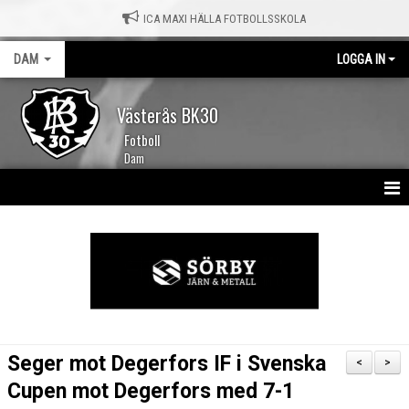
ICA MAXI HÄLLA FOTBOLLSSKOLA
DAM
LOGGA IN
Västerås BK30
Fotboll
Dam
HEM
NYHETER
KALENDER
TRUPPEN
Seger mot Degerfors IF i Svenska
<
>
MATCHER
Cupen mot Degerfors med 7-1