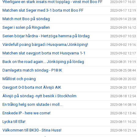
Ytterligare en stark insats mot topplag - vinst mot Boo FF
2023-09-17 16:01
Matchen slut Seger med 3-1 borta mot Boo FF
2023-09-17 12:19
Match mot Boo på söndag
2023-09-14 23:58
Seger i solen på Ringvallen
2023-09-09 16:12
Serien börjar hårdna - Hertzöga hemma på lördag
2023-09-07 10:53
Värdefull poäng bärgad i Husqvarna/Jönköping!
2023-09-02 19:16
Matchen slut oavgjort borta mot Husqvarna 1-1
2023-09-02 12:17
Back on the road again... Jönköping på lördag
2023-08-31 19:19
Damlagets match söndag - P18 IK
2023-08-25 08:44
Mållöst och poäng
2023-08-20 20:02
Oavgjort 0-0 borta mot Älvsjö AIK
2023-08-20 13:07
Älvsjö på söndag -nytt besök i Stockholm
2023-08-18 12:54
En tråkig helg som slutade i moll...
2023-08-14 08:14
Enskede IP - here we come!
2023-08-12 13:46
Lycka till Ella!
2023-08-11 16:25
Välkommen till BK30 - Stina Huss!
2023-08-10 21:14