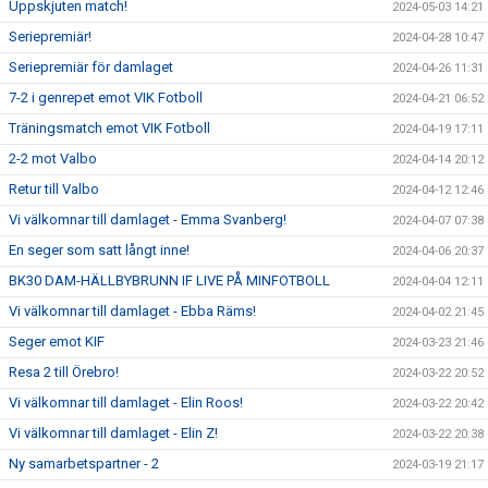
Uppskjuten match!
2024-05-03 14:21
Seriepremiär!
2024-04-28 10:47
Seriepremiär för damlaget
2024-04-26 11:31
7-2 i genrepet emot VIK Fotboll
2024-04-21 06:52
Träningsmatch emot VIK Fotboll
2024-04-19 17:11
2-2 mot Valbo
2024-04-14 20:12
Retur till Valbo
2024-04-12 12:46
Vi välkomnar till damlaget - Emma Svanberg!
2024-04-07 07:38
En seger som satt långt inne!
2024-04-06 20:37
BK30 DAM-HÄLLBYBRUNN IF LIVE PÅ MINFOTBOLL
2024-04-04 12:11
Vi välkomnar till damlaget - Ebba Räms!
2024-04-02 21:45
Seger emot KIF
2024-03-23 21:46
Resa 2 till Örebro!
2024-03-22 20:52
Vi välkomnar till damlaget - Elin Roos!
2024-03-22 20:42
Vi välkomnar till damlaget - Elin Z!
2024-03-22 20:38
Ny samarbetspartner - 2
2024-03-19 21:17