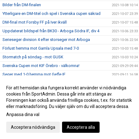
Bilder från DM-finalen
2021-10-08 10:14
Ytterligare en DM-titel och spel i Svenska cupen säkrad
2021-10-07 23:39
DM-final mot Forsby FF på Iver ikväll
2021-10-07 15:48
Uppdaterat bildspel från BK30 - Arboga Södra IF, div 4
2021-10-06 23:33
Serieseger division 4 efter storseger mot Arboga
2021-10-06 22:54
Förlust hemma mot Gamla Upsala med 7-0
2021-10-03 15:48
Stormatch på söndag - mot GUSK
2021-10-03 10:24
Svenska Cupen mot KIF Örebro - välkomna!
2021-09-29 09:44
Seger med 1-0 hemma mot Gefle IF
2021-09-11 16:58
Gameday Västerås BK30-Gefle IF
2021-09-10 19:45
För att hemsidan ska fungera korrekt använder vi nödvändiga
Seger mot Degerfors IF i Svenska Cupen mot Degerfors
cookies från SportAdmin. Dessa går inte att stänga av.
2021-09-07 18:04
med 7-1
Föreningen kan också använda frivilliga cookies, t.ex. för statistik
INFÖR SVENSKA CUPEN: DEGERFORS IF - VÄSTERÅS BK30
2021-09-07 14:17
eller marknadsföring. Du väljer själv om du vill acceptera dessa.
Oavgjort 2-2 mot Rimbo IF på bortaplan
Anpassa dina val
2021-09-04 12:38
Dam reser till Roslagen för match mot Rimbo IF
2021-09-03 17:24
Acceptera nödvändiga
Acceptera alla
TRIPPELT BK30 I LANDSLAGET!!!
2021-09-01 13:33