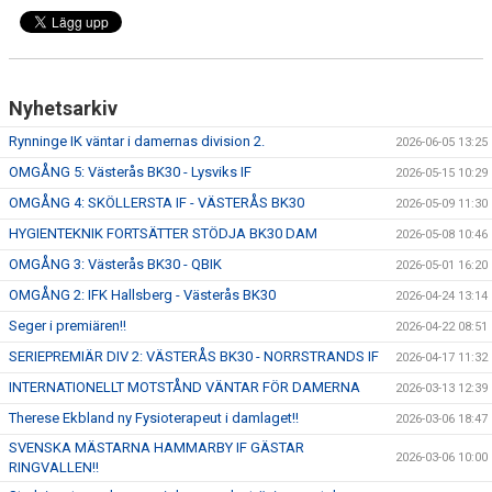
Nyhetsarkiv
Rynninge IK väntar i damernas division 2.
2026-06-05 13:25
OMGÅNG 5: Västerås BK30 - Lysviks IF
2026-05-15 10:29
OMGÅNG 4: SKÖLLERSTA IF - VÄSTERÅS BK30
2026-05-09 11:30
HYGIENTEKNIK FORTSÄTTER STÖDJA BK30 DAM
2026-05-08 10:46
OMGÅNG 3: Västerås BK30 - QBIK
2026-05-01 16:20
OMGÅNG 2: IFK Hallsberg - Västerås BK30
2026-04-24 13:14
Seger i premiären!!
2026-04-22 08:51
SERIEPREMIÄR DIV 2: VÄSTERÅS BK30 - NORRSTRANDS IF
2026-04-17 11:32
INTERNATIONELLT MOTSTÅND VÄNTAR FÖR DAMERNA
2026-03-13 12:39
Therese Ekbland ny Fysioterapeut i damlaget!!
2026-03-06 18:47
SVENSKA MÄSTARNA HAMMARBY IF GÄSTAR
2026-03-06 10:00
RINGVALLEN!!