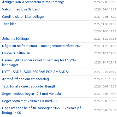
Äntligen kan vi presentera Vilma Torseng!
2022-12-05 10:55
Välkommen Liva Gillberg!
2022-12-04 14:09
Caroline slutar! Litet collage!
2022-12-01 13:20
Thea klar!
2022-11-30 21:31
2022-11-30 19:56
Johanna förlänger!
2022-11-29 09:38
Något att se fram emot.... träningsmatcher våren 2023
2022-11-26 14:30
En kväll i Plåthallen....
2022-11-24 21:21
Hanna Byhlin Croner kallad till samling för F15/07-
2022-11-17 22:12
landslaget
NYTT LANDSLAGSUPPDRAG FÖR AMANDA!!
2022-10-27 08:39
Apropå frågan om att andralag....
2022-10-16 16:17
Tack för alla direktrapporter, Bengt!
2022-10-09 16:06
Seger i serieepilogen - 7-1 mot Vaksala!
2022-10-08 17:42
Seger borta mot Vaksala SK med 7-1
2022-10-08 13:52
Dags att säga hejdå till säsongen 2022…. Vaksala på
2022-10-05 22:32
lördag 14.00