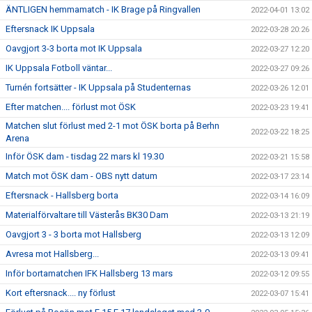
ÄNTLIGEN hemmamatch - IK Brage på Ringvallen
2022-04-01 13:02
Eftersnack IK Uppsala
2022-03-28 20:26
Oavgjort 3-3 borta mot IK Uppsala
2022-03-27 12:20
IK Uppsala Fotboll väntar...
2022-03-27 09:26
Turnén fortsätter - IK Uppsala på Studenternas
2022-03-26 12:01
Efter matchen.... förlust mot ÖSK
2022-03-23 19:41
Matchen slut förlust med 2-1 mot ÖSK borta på Berhn
2022-03-22 18:25
Arena
Inför ÖSK dam - tisdag 22 mars kl 19.30
2022-03-21 15:58
Match mot ÖSK dam - OBS nytt datum
2022-03-17 23:14
Eftersnack - Hallsberg borta
2022-03-14 16:09
Materialförvaltare till Västerås BK30 Dam
2022-03-13 21:19
Oavgjort 3 - 3 borta mot Hallsberg
2022-03-13 12:09
Avresa mot Hallsberg...
2022-03-13 09:41
Inför bortamatchen IFK Hallsberg 13 mars
2022-03-12 09:55
Kort eftersnack.... ny förlust
2022-03-07 15:41