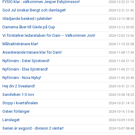
FYSIO klar - välkommen Jesper Esbjörnsson!
2024-12-22 21:15
God Jul önskar Bengt och damlaget!
2024-12-21 21:46
Glädjande besked i juletider!
2024-12-15 08:02
Damerna åker till Gävle på Cup
2024-12-12 20:00
Vi förstärker ledarstaben för Dam – Välkommen Joni!
2024-12-02 16:56
Målvaktstränare klar!
2024-11-10 22:58
Assisterande tränare klar för Dam!
2024-11-08 17:34
Nyförvärv - Ester Sjöstrand!
2024-11-04 21:14
Nyförvärv - Elsa Sjöstrand!
2024-11-04 21:12
Nyförvärv - Nora Nyby!
2024-11-04 20:48
Hej div 2 Svealand!
2024-10-31 21:13
Sandviken 1-3 nov
2024-10-28 18:22
Stopp i kvartsfinalen
2024-10-21 14:15
Osten förlänger
2024-10-16 13:46
Länslaget
2024-10-09 13:05
Serien är avgjord - division 2 väntar!
2024-10-07 08:48