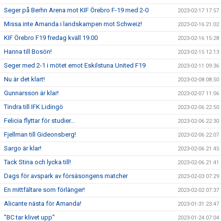
Seger på Berhn Arena mot KIF Örebro F-19 med 2-0
2023-02-17 17:57
Missa inte Amanda i landskampen mot Schweiz!
2023-02-16 21:02
KIF Örebro F19 fredag kväll 19.00
2023-02-16 15:28
Hanna till Bosön!
2023-02-15 12:13
Seger med 2-1 i mötet emot Eskilstuna United F19
2023-02-11 09:36
Nu är det klart!
2023-02-08 08:50
Gunnarsson är klar!
2023-02-07 11:06
Tindra till IFK Lidingö
2023-02-06 22:50
Felicia flyttar för studier...
2023-02-06 22:30
Fjellman till Gideonsberg!
2023-02-06 22:07
Sargo är klar!
2023-02-06 21:45
Tack Stina och lycka till!
2023-02-06 21:41
Dags för avspark av försäsongens matcher
2023-02-03 07:29
En mittfältare som förlänger!
2023-02-02 07:37
Alicante nästa för Amanda!
2023-01-31 23:47
"BC tar klivet upp"
2023-01-24 07:04