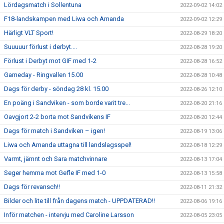
Lördagsmatch i Sollentuna
2022-09-02 14:02
F18-landskampen med Liwa och Amanda
2022-09-02 12:29
Härligt VLT Sport!
2022-08-29 18:20
Suuuuur förlust i derbyt....
2022-08-28 19:20
Förlust i Derbyt mot GIF med 1-2
2022-08-28 16:52
Gameday - Ringvallen 15.00
2022-08-28 10:48
Dags för derby - söndag 28 kl. 15.00
2022-08-26 12:10
En poäng i Sandviken - som borde varit tre...
2022-08-20 21:16
Oavgjort 2-2 borta mot Sandvikens IF
2022-08-20 12:44
Dags för match i Sandviken – igen!
2022-08-19 13:06
Liwa och Amanda uttagna till landslagsspel!
2022-08-18 12:29
Varmt, jämnt och Sara matchvinnare
2022-08-13 17:04
Seger hemma mot Gefle IF med 1-0
2022-08-13 15:58
Dags för revansch!!
2022-08-11 21:32
Bilder och lite till från dagens match - UPPDATERAD!!
2022-08-06 19:16
Inför matchen - intervju med Caroline Larsson
2022-08-05 23:05