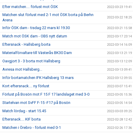
Efter matchen.... förlust mot ÖSK
2022-03-23 19:41
Matchen slut förlust med 2-1 mot ÖSK borta på Berhn
2022-03-22 18:25
Arena
Inför ÖSK dam - tisdag 22 mars kl 19.30
2022-03-21 15:58
Match mot ÖSK dam - OBS nytt datum
2022-03-17 23:14
Eftersnack - Hallsberg borta
2022-03-14 16:09
Materialförvaltare till Västerås BK30 Dam
2022-03-13 21:19
Oavgjort 3 - 3 borta mot Hallsberg
2022-03-13 12:09
Avresa mot Hallsberg...
2022-03-13 09:41
Inför bortamatchen IFK Hallsberg 13 mars
2022-03-12 09:55
Kort eftersnack.... ny förlust
2022-03-07 15:41
Förlust på Bosön mot F 15 F 17 landslaget med 3-0
2022-03-05 15:36
Startelvan mot SvFF F-15 -F17 på Bosön
2022-03-05 14:54
Match lördag - start 15.45
2022-03-03 09:25
Eftersnack.... KIF borta
2022-02-28 12:42
Matchen i Örebro - förlust med 0-1
2022-02-26 17:36