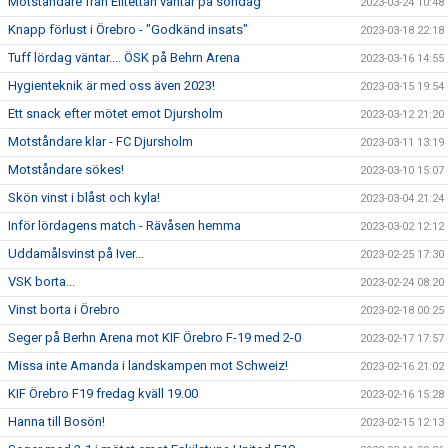
Motståndare från Elitettan väntar på söndag
2023-03-24 10:48
Knapp förlust i Örebro - "Godkänd insats"
2023-03-18 22:18
Tuff lördag väntar.... ÖSK på Behrn Arena
2023-03-16 14:55
Hygienteknik är med oss även 2023!
2023-03-15 19:54
Ett snack efter mötet emot Djursholm
2023-03-12 21:20
Motståndare klar - FC Djursholm
2023-03-11 13:19
Motståndare sökes!
2023-03-10 15:07
Skön vinst i blåst och kyla!
2023-03-04 21:24
Inför lördagens match - Rävåsen hemma
2023-03-02 12:12
Uddamålsvinst på Iver...
2023-02-25 17:30
VSK borta...
2023-02-24 08:20
Vinst borta i Örebro
2023-02-18 00:25
Seger på Berhn Arena mot KIF Örebro F-19 med 2-0
2023-02-17 17:57
Missa inte Amanda i landskampen mot Schweiz!
2023-02-16 21:02
KIF Örebro F19 fredag kväll 19.00
2023-02-16 15:28
Hanna till Bosön!
2023-02-15 12:13