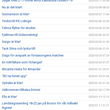
Seger med 2-1 i mötet emot Eskilstuna United F19
2023-02-11 09:36
Nu är det klart!
2023-02-08 08:50
Gunnarsson är klar!
2023-02-07 11:06
Tindra till IFK Lidingö
2023-02-06 22:50
Felicia flyttar för studier...
2023-02-06 22:30
Fjellman till Gideonsberg!
2023-02-06 22:07
Sargo är klar!
2023-02-06 21:45
Tack Stina och lycka till!
2023-02-06 21:41
Dags för avspark av försäsongens matcher
2023-02-03 07:29
En mittfältare som förlänger!
2023-02-02 07:37
Alicante nästa för Amanda!
2023-01-31 23:47
"BC tar klivet upp"
2023-01-24 07:04
Ophelia är klar!
2023-01-22 21:32
Välkommen tillbaka Emma!
2023-01-20 17:09
Ella är klar!
2023-01-19 12:13
Landslagssamling 18-22 jan på Bosön för vår målvakt
2023-01-17 21:51
Agnes!