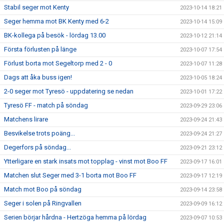
Stabil seger mot Kenty
2023-10-14 18:21
Seger hemma mot BK Kenty med 6-2
2023-10-14 15:09
BK-kollega på besök - lördag 13.00
2023-10-12 21:14
Första förlusten på länge
2023-10-07 17:54
Förlust borta mot Segeltorp med 2 - 0
2023-10-07 11:28
Dags att åka buss igen!
2023-10-05 18:24
2-0 seger mot Tyresö - uppdatering se nedan
2023-10-01 17:22
Tyresö FF - match på söndag
2023-09-29 23:06
Matchens lirare
2023-09-24 21:43
Besvikelse trots poäng...
2023-09-24 21:27
Degerfors på söndag...
2023-09-21 23:12
Ytterligare en stark insats mot topplag - vinst mot Boo FF
2023-09-17 16:01
Matchen slut Seger med 3-1 borta mot Boo FF
2023-09-17 12:19
Match mot Boo på söndag
2023-09-14 23:58
Seger i solen på Ringvallen
2023-09-09 16:12
Serien börjar hårdna - Hertzöga hemma på lördag
2023-09-07 10:53