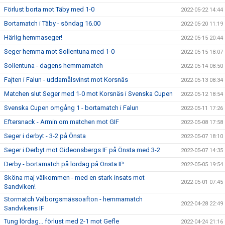
Förlust borta mot Täby med 1-0
2022-05-22 14:44
Bortamatch i Täby - söndag 16.00
2022-05-20 11:19
Härlig hemmaseger!
2022-05-15 20:44
Seger hemma mot Sollentuna med 1-0
2022-05-15 18:07
Sollentuna - dagens hemmamatch
2022-05-14 08:50
Fajten i Falun - uddamålsvinst mot Korsnäs
2022-05-13 08:34
Matchen slut Seger med 1-0 mot Korsnäs i Svenska Cupen
2022-05-12 18:54
Svenska Cupen omgång 1 - bortamatch i Falun
2022-05-11 17:26
Eftersnack - Armin om matchen mot GIF
2022-05-08 17:58
Seger i derbyt - 3-2 på Önsta
2022-05-07 18:10
Seger i Derbyt mot Gideonsbergs IF på Önsta med 3-2
2022-05-07 14:35
Derby - bortamatch på lördag på Önsta IP
2022-05-05 19:54
Sköna maj välkommen - med en stark insats mot
2022-05-01 07:45
Sandviken!
Stormatch Valborgsmässoafton - hemmamatch
2022-04-28 22:49
Sandvikens IF
Tung lördag... förlust med 2-1 mot Gefle
2022-04-24 21:16