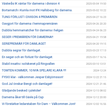
Västerås IK väntar för damerna i division 4
2025-05-04 19:50
Bortamatch i Kumla mot IFK Hallsberg för damerna.
2025-05-02 10:22
TUNG FÖRLUST I DIVISON 4 PREMIÄREN
2025-04-27 16:23
Oavgjort för damerna i hemmapremiären
2025-04-26 20:20
Dubbla hemmamatcher för damerna i helgen
2025-04-24 06:23
SEGER I PREMIÄREN FÖR DAMERNA!!
2025-04-21 19:58
SERIEPREMIÄR FÖR DAMLAGET
2025-04-20 19:15
Dubbla segrar för damlaget.
2025-03-23 17:13
En seger och en förlust för damlaget.
2025-03-17 16:16
Stabil insatts i solskenet på Ringvallen
2025-03-10 13:51
TOMTEN KOMMER, 10 NYA SPELARE KLARA !!!!
2024-12-24
FYSIO klar - välkommen Jesper Esbjörnsson!
2024-12-22 21:15
God Jul önskar Bengt och damlaget!
2024-12-21 21:46
Glädjande besked i juletider!
2024-12-15 08:02
Damerna åker till Gävle på Cup
2024-12-12 20:00
Vi förstärker ledarstaben för Dam – Välkommen Joni!
2024-12-02 16:56