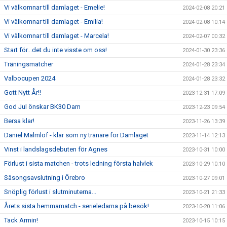
Vi välkomnar till damlaget - Emelie!
2024-02-08 20:21
Vi välkomnar till damlaget - Emilia!
2024-02-08 10:14
Vi välkomnar till damlaget - Marcela!
2024-02-07 00:32
Start för...det du inte visste om oss!
2024-01-30 23:36
Träningsmatcher
2024-01-28 23:34
Valbocupen 2024
2024-01-28 23:32
Gott Nytt År!!
2023-12-31 17:09
God Jul önskar BK30 Dam
2023-12-23 09:54
Bersa klar!
2023-11-26 13:39
Daniel Malmlöf - klar som ny tränare för Damlaget
2023-11-14 12:13
Vinst i landslagsdebuten för Agnes
2023-10-31 10:00
Förlust i sista matchen - trots ledning första halvlek
2023-10-29 10:10
Säsongsavslutning i Örebro
2023-10-27 09:01
Snöplig förlust i slutminuterna...
2023-10-21 21:33
Årets sista hemmamatch - serieledarna på besök!
2023-10-20 11:06
Tack Armin!
2023-10-15 10:15