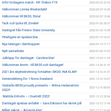
Inför lördagens match - KIF Örebro F19
2022-02-25 22:53
Välkommen Linnéa Westerdahl!
2022-02-23 16:30
Välkommen till BK30, Stina!
2022-02-22 15:06
Tack och lycka till, Emelie!
2022-01-26 20:57
Gästspel från Fresno State University
2022-01-20 19:28
Ytterligare en spelare klar...
2022-01-19 16:07
Nya talanger i damtruppen
2022-01-13 17:17
Nytt samarbete
2022-01-04 19:53
Julklapp för damlaget - Caroline klar!
2021-12-23 11:59
Välkommen Armin - till BK30 och damlaget!
2021-12-20 21:37
2021 års skyttedrottning fortsätter i BK30- INA KLAR!
2021-12-16 21:01
Serieindelning Div 1 Norra Svealand
2021-12-16 16:07
Västerås BK30 proudly presents – Wilma Hedenström
2021-12-16 00:05
2022!!
Matilda Eriholm – i Svartvitt 2022!
2021-12-12 23:04
Damlaget spetsar anfallet – Sara Eriksson har skrivit på!
2021-12-12 17:45
Målet säkrat – Amanda klar!
2021-12-12 16:40