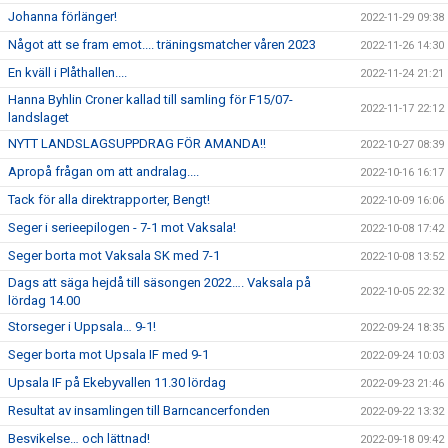
Johanna förlänger!
2022-11-29 09:38
Något att se fram emot.... träningsmatcher våren 2023
2022-11-26 14:30
En kväll i Plåthallen....
2022-11-24 21:21
Hanna Byhlin Croner kallad till samling för F15/07-
2022-11-17 22:12
landslaget
NYTT LANDSLAGSUPPDRAG FÖR AMANDA!!
2022-10-27 08:39
Apropå frågan om att andralag....
2022-10-16 16:17
Tack för alla direktrapporter, Bengt!
2022-10-09 16:06
Seger i serieepilogen - 7-1 mot Vaksala!
2022-10-08 17:42
Seger borta mot Vaksala SK med 7-1
2022-10-08 13:52
Dags att säga hejdå till säsongen 2022…. Vaksala på
2022-10-05 22:32
lördag 14.00
Storseger i Uppsala… 9-1!
2022-09-24 18:35
Seger borta mot Upsala IF med 9-1
2022-09-24 10:03
Upsala IF på Ekebyvallen 11.30 lördag
2022-09-23 21:46
Resultat av insamlingen till Barncancerfonden
2022-09-22 13:32
Besvikelse… och lättnad!
2022-09-18 09:42