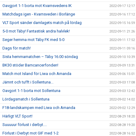
Oavgjort 1-1 borta mot Kvarnsvedens IK
2022-09-17 12:17
Matchdags igen - Kvarnsveden i Borlänge
2022-09-16 17:12
VLT Sport sänder damlagets match på lördag
2022-09-15 16:59
5-0 mot Täby! Fantastisk andra halvlek!
2022-09-11 21:26
Seger hemma mot Täby FK med 5-0
2022-09-11 17:52
Dags för match!
2022-09-11 09:16
Sista hemmamatchen – Täby 16.00 söndag
2022-09-10 10:39
BK30 stöder Barncancerfonden!
2022-09-09 13:31
Match mot Island för Liwa och Amanda
2022-09-06 15:01
Jämnt och tufft i Sollentuna...
2022-09-03 17:08
Oavgort 1-1 borta mot Sollentuna
2022-09-03 12:42
Lördagsmatch i Sollentuna
2022-09-02 14:02
F18-landskampen med Liwa och Amanda
2022-09-02 12:29
Härligt VLT Sport!
2022-08-29 18:20
Suuuuur förlust i derbyt....
2022-08-28 19:20
Förlust i Derbyt mot GIF med 1-2
2022-08-28 16:52