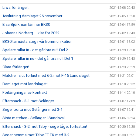
Liwa förlänger!
2021-12-08 20:43
Avslutning damlaget 26 november
2021-12-05 16:50
Elsa Björkman lämnar BK30
2021-12-04 17:59
Johanna Norberg – klar för 2022
2021-12-02 19:43
BK30 tar nästa steg i vår kommunikation
2021-12-01 16:02
Spelare rullar in - det går bra nu!! Del 2
2021-11-29 19:50
Spelare rullar in nu - det går bra nu!! Del 1
2021-11-29 19:43
Clara förlänger!
2021-11-23 23:19
Matchen slut förlust med 6-2 mot F-15 Landslaget
2021-11-21 09:01
Damlaget mot landslaget!!
2021-11-18 23:32
Förlängningar av kontrakt
2021-11-14 20:10
Eftersnack - 3-1 mot Selånger
2021-11-07 17:09
Seger borta mot Selånger med 3-1
2021-11-07 12:41
Sista matchen - Selånger i Sundsvall
2021-11-06 09:24
Eftersnack - 3-2 mot Täby - segertåget fortsätter!
2021-10-30 19:38
Seger hemma mot Täby FF FK med 3-2
2021-10-30 16:51