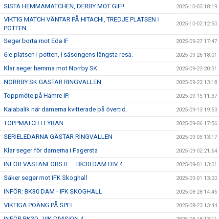
SISTA HEMMAMATCHEN, DERBY MOT GIF!!
2025-10-03 18:19
VIKTIG MATCH VÄNTAR PÅ HITACHI, TREDJE PLATSEN I
2025-10-02 12:50
POTTEN.
Seger borta mot Eda IF
2025-09-27 17:47
6:e platsen i potten, i säsongens längsta resa.
2025-09-26 18:01
Klar seger hemma mot Norrby SK
2025-09-23 20:31
NORRBY SK GÄSTAR RINGVALLEN
2025-09-22 13:18
Toppmöte på Hamre IP.
2025-09-15 11:37
Kalabalik när damerna kvitterade på övertid.
2025-09-13 19:53
TOPPMATCH I FYRAN
2025-09-06 17:56
SERIELEDARNA GÄSTAR RINGVALLEN
2025-09-05 13:17
Klar seger för damerna i Fagersta
2025-09-02 21:54
INFÖR VÄSTANFORS IF – BK30 DAM DIV 4
2025-09-01 13:01
Säker seger mot IFK Skoghall
2025-09-01 13:00
INFÖR: BK30 DAM - IFK SKOGHALL
2025-08-28 14:45
VIKTIGA POÄNG PÅ SPEL
2025-08-23 13:44
INFÖR BK30 - VIK DIVISION 4