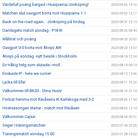
Värdefull poäng bärgad i Husqvarna/Jönköping!
2023-09-02 19:16
Matchen slut oavgjort borta mot Husqvarna 1-1
2023-09-02 12:17
Back on the road again... Jönköping på lördag
2023-08-31 19:19
Damlagets match söndag - P18 IK
2023-08-25 08:44
Mållöst och poäng
2023-08-20 20:02
Oavgjort 0-0 borta mot Älvsjö AIK
2023-08-20 13:07
Älvsjö på söndag -nytt besök i Stockholm
2023-08-18 12:54
En tråkig helg som slutade i moll...
2023-08-14 08:14
Enskede IP - here we come!
2023-08-12 13:46
Lycka till Ella!
2023-08-11 16:25
Välkommen till BK30 - Stina Huss!
2023-08-10 21:14
Förlust hemma mot Rävåsens IK Karlskoga med 3-2
2023-08-06 17:54
Höstsäsongen startar - match mot Rävåsen
2023-08-05 12:14
Välkommen Cajsa!
2023-08-04 09:51
Seger i träningsmatchen
2023-07-30 22:00
Träningsmatch söndag 15.00
2023-07-28 10:02