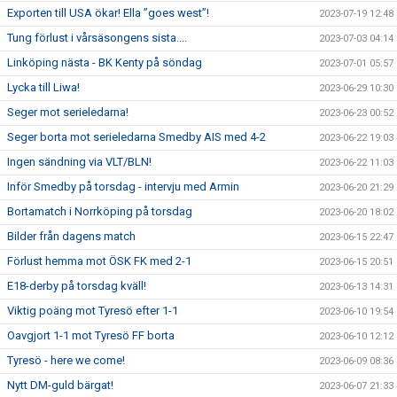
Exporten till USA ökar! Ella ”goes west”!
2023-07-19 12:48
Tung förlust i vårsäsongens sista....
2023-07-03 04:14
Linköping nästa - BK Kenty på söndag
2023-07-01 05:57
Lycka till Liwa!
2023-06-29 10:30
Seger mot serieledarna!
2023-06-23 00:52
Seger borta mot serieledarna Smedby AIS med 4-2
2023-06-22 19:03
Ingen sändning via VLT/BLN!
2023-06-22 11:03
Inför Smedby på torsdag - intervju med Armin
2023-06-20 21:29
Bortamatch i Norrköping på torsdag
2023-06-20 18:02
Bilder från dagens match
2023-06-15 22:47
Förlust hemma mot ÖSK FK med 2-1
2023-06-15 20:51
E18-derby på torsdag kväll!
2023-06-13 14:31
Viktig poäng mot Tyresö efter 1-1
2023-06-10 19:54
Oavgjort 1-1 mot Tyresö FF borta
2023-06-10 12:12
Tyresö - here we come!
2023-06-09 08:36
Nytt DM-guld bärgat!
2023-06-07 21:33