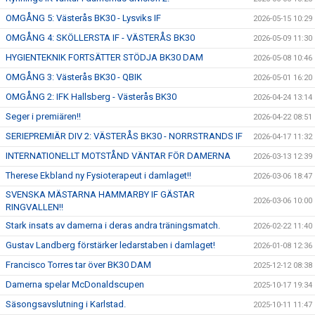
OMGÅNG 5: Västerås BK30 - Lysviks IF
2026-05-15 10:29
OMGÅNG 4: SKÖLLERSTA IF - VÄSTERÅS BK30
2026-05-09 11:30
HYGIENTEKNIK FORTSÄTTER STÖDJA BK30 DAM
2026-05-08 10:46
OMGÅNG 3: Västerås BK30 - QBIK
2026-05-01 16:20
OMGÅNG 2: IFK Hallsberg - Västerås BK30
2026-04-24 13:14
Seger i premiären!!
2026-04-22 08:51
SERIEPREMIÄR DIV 2: VÄSTERÅS BK30 - NORRSTRANDS IF
2026-04-17 11:32
INTERNATIONELLT MOTSTÅND VÄNTAR FÖR DAMERNA
2026-03-13 12:39
Therese Ekbland ny Fysioterapeut i damlaget!!
2026-03-06 18:47
SVENSKA MÄSTARNA HAMMARBY IF GÄSTAR
2026-03-06 10:00
RINGVALLEN!!
Stark insats av damerna i deras andra träningsmatch.
2026-02-22 11:40
Gustav Landberg förstärker ledarstaben i damlaget!
2026-01-08 12:36
Francisco Torres tar över BK30 DAM
2025-12-12 08:38
Damerna spelar McDonaldscupen
2025-10-17 19:34
Säsongsavslutning i Karlstad.
2025-10-11 11:47