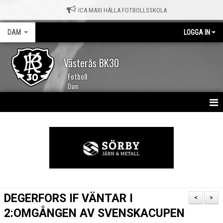
ICA MAXI HÄLLA FOTBOLLSSKOLA
DAM
LOGGA IN
Västerås BK30
Fotboll
Dam
HEM
NYHETER
KALENDER
TRUPPEN
DEGERFORS IF VÄNTAR I
<
>
MATCHER
2:OMGÅNGEN AV SVENSKACUPEN