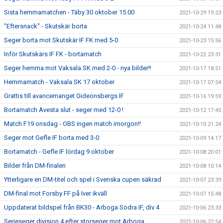
Sista hemmamatchen - Täby 30 oktober 15.00
2021-10-29 19:23
"Eftersnack" - Skutskär borta
2021-10-24 11:48
Seger borta mot Skutskär IF FK med 5-0
2021-10-23 15:56
Inför Skutskärs IF FK - bortamatch
2021-10-22 23:31
Seger hemma mot Vaksala SK med 2-0 - nya bilder!!
2021-10-17 18:51
Hemmamatch - Vaksala SK 17 oktober
2021-10-17 07:54
Grattis till avancemanget Gideonsbergs IF
2021-10-16 19:59
Bortamatch Avesta slut - seger med 12-0 !
2021-10-12 17:45
Match F19 onsdag - OBS ingen match imorgon!!
2021-10-10 21:24
Seger mot Gefle IF borta med 3-0
2021-10-09 14:17
Bortamatch - Gefle IF lördag 9 oktober
2021-10-08 20:01
Bilder från DM-finalen
2021-10-08 10:14
Ytterligare en DM-titel och spel i Svenska cupen säkrad
2021-10-07 23:39
DM-final mot Forsby FF på Iver ikväll
2021-10-07 15:48
Uppdaterat bildspel från BK30 - Arboga Södra IF, div 4
2021-10-06 23:33
Serieseger division 4 efter storseger mot Arboga
2021-10-06 22:54