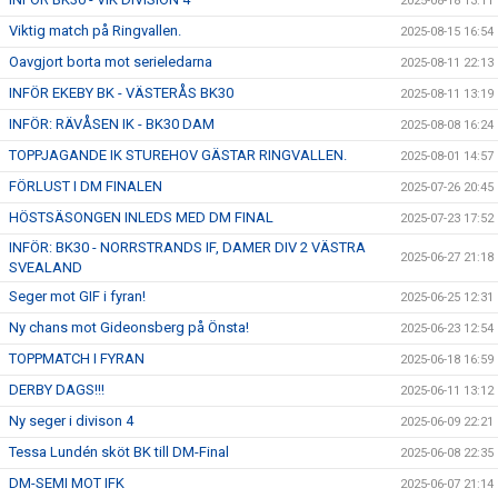
2025-08-18 13:11
Viktig match på Ringvallen.
2025-08-15 16:54
Oavgjort borta mot serieledarna
2025-08-11 22:13
INFÖR EKEBY BK - VÄSTERÅS BK30
2025-08-11 13:19
INFÖR: RÄVÅSEN IK - BK30 DAM
2025-08-08 16:24
TOPPJAGANDE IK STUREHOV GÄSTAR RINGVALLEN.
2025-08-01 14:57
FÖRLUST I DM FINALEN
2025-07-26 20:45
HÖSTSÄSONGEN INLEDS MED DM FINAL
2025-07-23 17:52
INFÖR: BK30 - NORRSTRANDS IF, DAMER DIV 2 VÄSTRA
2025-06-27 21:18
SVEALAND
Seger mot GIF i fyran!
2025-06-25 12:31
Ny chans mot Gideonsberg på Önsta!
2025-06-23 12:54
TOPPMATCH I FYRAN
2025-06-18 16:59
DERBY DAGS!!!
2025-06-11 13:12
Ny seger i divison 4
2025-06-09 22:21
Tessa Lundén sköt BK till DM-Final
2025-06-08 22:35
DM-SEMI MOT IFK
2025-06-07 21:14