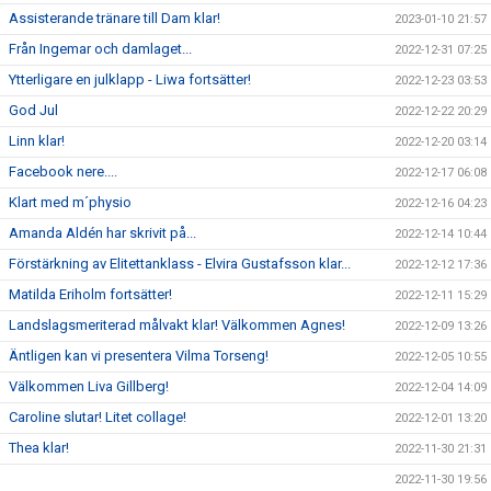
Assisterande tränare till Dam klar!
2023-01-10 21:57
Från Ingemar och damlaget...
2022-12-31 07:25
Ytterligare en julklapp - Liwa fortsätter!
2022-12-23 03:53
God Jul
2022-12-22 20:29
Linn klar!
2022-12-20 03:14
Facebook nere....
2022-12-17 06:08
Klart med m´physio
2022-12-16 04:23
Amanda Aldén har skrivit på...
2022-12-14 10:44
Förstärkning av Elitettanklass - Elvira Gustafsson klar...
2022-12-12 17:36
Matilda Eriholm fortsätter!
2022-12-11 15:29
Landslagsmeriterad målvakt klar! Välkommen Agnes!
2022-12-09 13:26
Äntligen kan vi presentera Vilma Torseng!
2022-12-05 10:55
Välkommen Liva Gillberg!
2022-12-04 14:09
Caroline slutar! Litet collage!
2022-12-01 13:20
Thea klar!
2022-11-30 21:31
2022-11-30 19:56