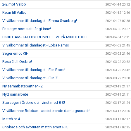
2-2 mot Valbo
2024-04-14 20:12
Retur till Valbo
2024-04-12 12:46
Vi välkomnar till damlaget - Emma Svanberg!
2024-04-07 07:38
En seger som satt långt inne!
2024-04-06 20:37
BK30 DAM-HÄLLBYBRUNN IF LIVE PÅ MINFOTBOLL
2024-04-04 12:11
Vi välkomnar till damlaget - Ebba Räms!
2024-04-02 21:45
Seger emot KIF
2024-03-23 21:46
Resa 2 till Örebro!
2024-03-22 20:52
Vi välkomnar till damlaget - Elin Roos!
2024-03-22 20:42
Vi välkomnar till damlaget - Elin Z!
2024-03-22 20:38
Ny samarbetspartner - 2
2024-03-19 21:17
Nytt samarbete
2024-03-19 21:11
Storseger i Örebro och vinst med 8-0!
2024-03-17 21:24
Vi välkomnar Robban - assisterande damlagscoach!
2024-03-17 20:26
Match nr 4
2024-03-17 02:17
Snökaos och avbruten match emot RIK
2024-03-17 02:15