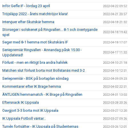
Inför Gefle IF - lördag 23 april
2022-04-22 09:52
Tröjsläpp 2022 - årets matchtröjor klara!
2022-04-21 20:57
Intervjuer efter Skutskär hemma
2022-04-18 21:32
Storseger i solskenet på Ringvallen... 8-1 och övertygande
2022-04-18 19:42
spel
Seger med 8-1 hemma mot Skutskärs IF
2022-04-18 17:07
Seriepremiär Ringvallen - Annandag påsk 15.00 -
2022-04-17 11:32
Uppdaterad!
Förlust - men en riktigt bra andra halvlek
2022-04-10 21:18
Matchen slut förlust borta mot Bollstanäs med 3-2
2022-04-10 12:51
Seriepremiär - BSK på bortaplan söndag
2022-04-09 09:23
Kommentarer efter IK Brage hemma
2022-04-02 22:51
ÄNTLIGEN hemmamatch - IK Brage på Ringvallen
2022-04-01 13:02
Eftersnack IK Uppsala
2022-03-28 20:26
Oavgjort 3-3 borta mot IK Uppsala
2022-03-27 12:20
IK Uppsala Fotboll väntar...
2022-03-27 09:26
Turnén fortsätter - IK Uppsala på Studenternas
2022-03-26 12:01