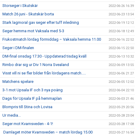
Storseger i Skutskär
2022-06-26 16:39
Match 26 juni - Skutskär borta
2022-06-23 13:54
Stark lagmoral gav seger efter tuff inledning
2022-06-19 12:12
Seger hemma mot Vaksala med 5-3
2022-06-18 12:49
Frukostmatch lördag förmiddag – Vaksala hemma 11.00
2022-06-16 22:52
Seger i DM-finalen
2022-06-15 22:50
DM-final onsdag 17.30 - Uppdaterad tisdag kväll
2022-06-13 10:32
Rimbo drar sig ur Div 1 Norra Svealand
2022-06-09 13:55
Visst vill ni se fler bilder från lördagens match.....
2022-06-06 21:27
Matchens spelare
2022-06-05 12:02
3-1 mot Upsala IF och 3 nya poäng
2022-06-04 22:10
Dags för Upsala IF på hemmaplan
2022-06-03 21:46
Blompris till Stina och Lovisa
2022-05-29 20:56
Ur media...
2022-05-28 23:04
Seger mot Kvarnsveden - 4-1!
2022-05-28 17:08
Damlaget möter Kvarnsveden – match lördag 15.00
2022-05-27 16:54