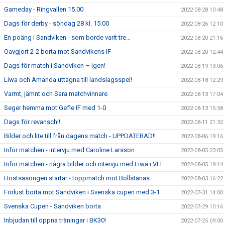
Gameday - Ringvallen 15.00
2022-08-28 10:48
Dags för derby - söndag 28 kl. 15.00
2022-08-26 12:10
En poäng i Sandviken - som borde varit tre...
2022-08-20 21:16
Oavgjort 2-2 borta mot Sandvikens IF
2022-08-20 12:44
Dags för match i Sandviken – igen!
2022-08-19 13:06
Liwa och Amanda uttagna till landslagsspel!
2022-08-18 12:29
Varmt, jämnt och Sara matchvinnare
2022-08-13 17:04
Seger hemma mot Gefle IF med 1-0
2022-08-13 15:58
Dags för revansch!!
2022-08-11 21:32
Bilder och lite till från dagens match - UPPDATERAD!!
2022-08-06 19:16
Inför matchen - intervju med Caroline Larsson
2022-08-05 23:05
Inför matchen - några bilder och intervju med Liwa i VLT
2022-08-05 19:14
Höstsäsongen startar - toppmatch mot Bollstanäs
2022-08-03 16:22
Förlust borta mot Sandviken i Svenska cupen med 3-1
2022-07-31 14:00
Svenska Cupen - Sandviken borta
2022-07-29 10:16
Inbjudan till öppna träningar i BK30!
2022-07-25 09:00