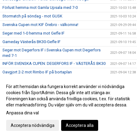
Förlust hemma mot Gamla Upsala med 7-0
2021-10-03 15:48
Stormatch på söndag - mot GUSK
2021-10-03 10:24
Svenska Cupen mot KIF Örebro - välkomna!
2021-09-29 09:44
Seger med 1-0 hemma mot Gefle IF
2021-09-11 16:58
Gameday Västerås BK30-Gefle IF
2021-09-10 19:45
Seger mot Degerfors IF i Svenska Cupen mot Degerfors
2021-09-07 18:04
med 7-1
INFÖR SVENSKA CUPEN: DEGERFORS IF - VÄSTERÅS BK30
2021-09-07 14:17
Oavgjort 2-2 mot Rimbo IF på bortaplan
2021-09-04 12:38
Dam reser till Roslagen för match mot Rimbo IF
2021-09-03 17:24
För att hemsidan ska fungera korrekt använder vi nödvändiga
TRIPPELT BK30 I LANDSLAGET!!!
2021-09-01 13:33
cookies från SportAdmin. Dessa går inte att stänga av.
Seger hemma mot Selånger SK med 6-0
2021-08-28 16:52
Föreningen kan också använda frivilliga cookies, t.ex. för statistik
eller marknadsföring. Du väljer själv om du vill acceptera dessa.
INFÖR: VÄSTERÅS BK30 DAM - SELÅNGER SK
2021-08-27 09:26
Anpassa dina val
Seriepremiär Div 4 Västmanland!
2021-08-23 10:25
Förlust borta mot Täby med 1-0
2021-08-21 15:39
Acceptera nödvändiga
Acceptera alla
DEGERFORS IF VÄNTAR I 2:OMGÅNGEN AV
2021-08-16 17:06