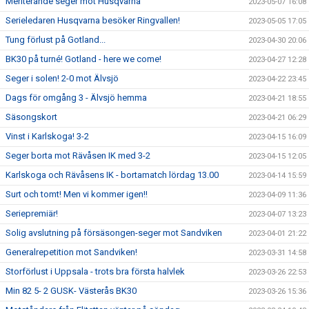
Meriterande seger mot Husqvarna
2023-05-07 16:08
Serieledaren Husqvarna besöker Ringvallen!
2023-05-05 17:05
Tung förlust på Gotland...
2023-04-30 20:06
BK30 på turné! Gotland - here we come!
2023-04-27 12:28
Seger i solen! 2-0 mot Älvsjö
2023-04-22 23:45
Dags för omgång 3 - Älvsjö hemma
2023-04-21 18:55
Säsongskort
2023-04-21 06:29
Vinst i Karlskoga! 3-2
2023-04-15 16:09
Seger borta mot Rävåsen IK med 3-2
2023-04-15 12:05
Karlskoga och Rävåsens IK - bortamatch lördag 13.00
2023-04-14 15:59
Surt och tomt! Men vi kommer igen!!
2023-04-09 11:36
Seriepremiär!
2023-04-07 13:23
Solig avslutning på försäsongen-seger mot Sandviken
2023-04-01 21:22
Generalrepetition mot Sandviken!
2023-03-31 14:58
Storförlust i Uppsala - trots bra första halvlek
2023-03-26 22:53
Min 82 5- 2 GUSK- Västerås BK30
2023-03-26 15:36