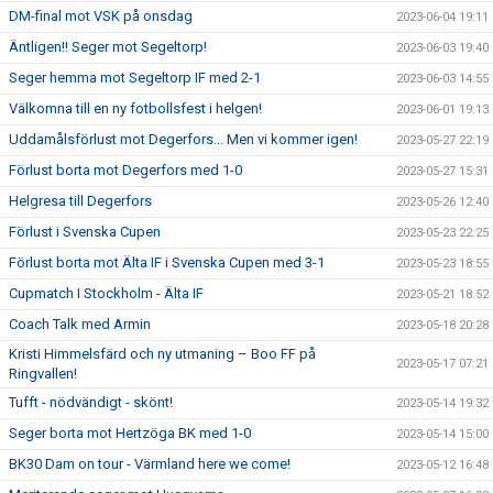
DM-final mot VSK på onsdag
2023-06-04 19:11
Äntligen!! Seger mot Segeltorp!
2023-06-03 19:40
Seger hemma mot Segeltorp IF med 2-1
2023-06-03 14:55
Välkomna till en ny fotbollsfest i helgen!
2023-06-01 19:13
Uddamålsförlust mot Degerfors... Men vi kommer igen!
2023-05-27 22:19
Förlust borta mot Degerfors med 1-0
2023-05-27 15:31
Helgresa till Degerfors
2023-05-26 12:40
Förlust i Svenska Cupen
2023-05-23 22:25
Förlust borta mot Älta IF i Svenska Cupen med 3-1
2023-05-23 18:55
Cupmatch I Stockholm - Älta IF
2023-05-21 18:52
Coach Talk med Armin
2023-05-18 20:28
Kristi Himmelsfärd och ny utmaning – Boo FF på
2023-05-17 07:21
Ringvallen!
Tufft - nödvändigt - skönt!
2023-05-14 19:32
Seger borta mot Hertzöga BK med 1-0
2023-05-14 15:00
BK30 Dam on tour - Värmland here we come!
2023-05-12 16:48