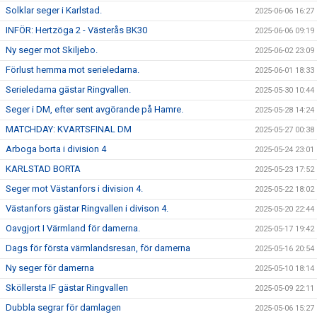
Solklar seger i Karlstad.
2025-06-06 16:27
INFÖR: Hertzöga 2 - Västerås BK30
2025-06-06 09:19
Ny seger mot Skiljebo.
2025-06-02 23:09
Förlust hemma mot serieledarna.
2025-06-01 18:33
Serieledarna gästar Ringvallen.
2025-05-30 10:44
Seger i DM, efter sent avgörande på Hamre.
2025-05-28 14:24
MATCHDAY: KVARTSFINAL DM
2025-05-27 00:38
Arboga borta i division 4
2025-05-24 23:01
KARLSTAD BORTA
2025-05-23 17:52
Seger mot Västanfors i division 4.
2025-05-22 18:02
Västanfors gästar Ringvallen i divison 4.
2025-05-20 22:44
Oavgjort I Värmland för damerna.
2025-05-17 19:42
Dags för första värmlandsresan, för damerna
2025-05-16 20:54
Ny seger för damerna
2025-05-10 18:14
Sköllersta IF gästar Ringvallen
2025-05-09 22:11
Dubbla segrar för damlagen
2025-05-06 15:27