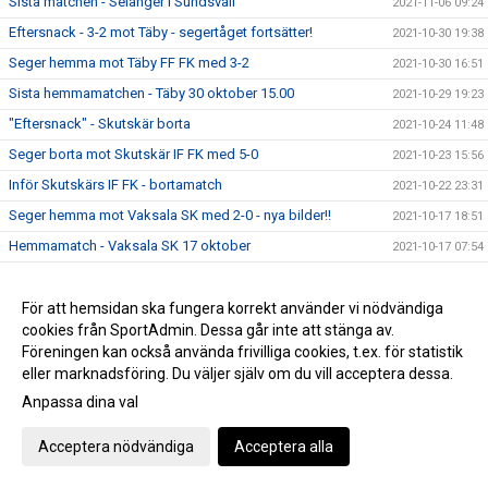
Sista matchen - Selånger i Sundsvall
2021-11-06 09:24
Eftersnack - 3-2 mot Täby - segertåget fortsätter!
2021-10-30 19:38
Seger hemma mot Täby FF FK med 3-2
2021-10-30 16:51
Sista hemmamatchen - Täby 30 oktober 15.00
2021-10-29 19:23
"Eftersnack" - Skutskär borta
2021-10-24 11:48
Seger borta mot Skutskär IF FK med 5-0
2021-10-23 15:56
Inför Skutskärs IF FK - bortamatch
2021-10-22 23:31
Seger hemma mot Vaksala SK med 2-0 - nya bilder!!
2021-10-17 18:51
Hemmamatch - Vaksala SK 17 oktober
2021-10-17 07:54
Grattis till avancemanget Gideonsbergs IF
2021-10-16 19:59
Bortamatch Avesta slut - seger med 12-0 !
För att hemsidan ska fungera korrekt använder vi nödvändiga
2021-10-12 17:45
cookies från SportAdmin. Dessa går inte att stänga av.
Match F19 onsdag - OBS ingen match imorgon!!
2021-10-10 21:24
Föreningen kan också använda frivilliga cookies, t.ex. för statistik
Seger mot Gefle IF borta med 3-0
2021-10-09 14:17
eller marknadsföring. Du väljer själv om du vill acceptera dessa.
Bortamatch - Gefle IF lördag 9 oktober
2021-10-08 20:01
Anpassa dina val
Bilder från DM-finalen
2021-10-08 10:14
Acceptera nödvändiga
Acceptera alla
Ytterligare en DM-titel och spel i Svenska cupen säkrad
2021-10-07 23:39