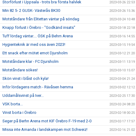
Storförlust i Uppsala - trots bra första halvlek
2023-03-26 22:53
Min 82 5- 2 GUSK- Västerås BK30
2023-03-26 15:36
Motståndare från Elitettan väntar på söndag
2023-03-24 10:48
Knapp förlust i Örebro - "Godkänd insats"
2023-03-18 22:18
Tuff lördag väntar.... ÖSK på Behrn Arena
2023-03-16 14:55
Hygienteknik är med oss även 2023!
2023-03-15 19:54
Ett snack efter mötet emot Djursholm
2023-03-12 21:20
Motståndare klar - FC Djursholm
2023-03-11 13:19
Motståndare sökes!
2023-03-10 15:07
Skön vinst i blåst och kyla!
2023-03-04 21:24
Inför lördagens match - Rävåsen hemma
2023-03-02 12:12
Uddamålsvinst på Iver...
2023-02-25 17:30
VSK borta...
2023-02-24 08:20
Vinst borta i Örebro
2023-02-18 00:25
Seger på Berhn Arena mot KIF Örebro F-19 med 2-0
2023-02-17 17:57
Missa inte Amanda i landskampen mot Schweiz!
2023-02-16 21:02