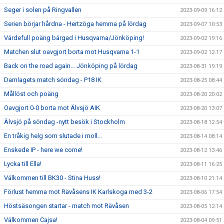
Seger i solen på Ringvallen
2023-09-09 16:12
Serien börjar hårdna - Hertzöga hemma på lördag
2023-09-07 10:53
Värdefull poäng bärgad i Husqvarna/Jönköping!
2023-09-02 19:16
Matchen slut oavgjort borta mot Husqvarna 1-1
2023-09-02 12:17
Back on the road again... Jönköping på lördag
2023-08-31 19:19
Damlagets match söndag - P18 IK
2023-08-25 08:44
Mållöst och poäng
2023-08-20 20:02
Oavgjort 0-0 borta mot Älvsjö AIK
2023-08-20 13:07
Älvsjö på söndag -nytt besök i Stockholm
2023-08-18 12:54
En tråkig helg som slutade i moll...
2023-08-14 08:14
Enskede IP - here we come!
2023-08-12 13:46
Lycka till Ella!
2023-08-11 16:25
Välkommen till BK30 - Stina Huss!
2023-08-10 21:14
Förlust hemma mot Rävåsens IK Karlskoga med 3-2
2023-08-06 17:54
Höstsäsongen startar - match mot Rävåsen
2023-08-05 12:14
Välkommen Cajsa!
2023-08-04 09:51