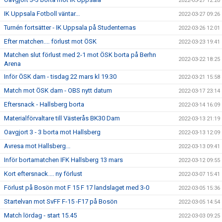
2022-03-27 12:20
IK Uppsala Fotboll väntar...
2022-03-27 09:26
Turnén fortsätter - IK Uppsala på Studenternas
2022-03-26 12:01
Efter matchen.... förlust mot ÖSK
2022-03-23 19:41
Matchen slut förlust med 2-1 mot ÖSK borta på Berhn
2022-03-22 18:25
Arena
Inför ÖSK dam - tisdag 22 mars kl 19.30
2022-03-21 15:58
Match mot ÖSK dam - OBS nytt datum
2022-03-17 23:14
Eftersnack - Hallsberg borta
2022-03-14 16:09
Materialförvaltare till Västerås BK30 Dam
2022-03-13 21:19
Oavgjort 3 - 3 borta mot Hallsberg
2022-03-13 12:09
Avresa mot Hallsberg...
2022-03-13 09:41
Inför bortamatchen IFK Hallsberg 13 mars
2022-03-12 09:55
Kort eftersnack.... ny förlust
2022-03-07 15:41
Förlust på Bosön mot F 15 F 17 landslaget med 3-0
2022-03-05 15:36
Startelvan mot SvFF F-15 -F17 på Bosön
2022-03-05 14:54
Match lördag - start 15.45
2022-03-03 09:25