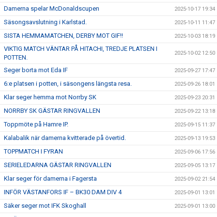
Damerna spelar McDonaldscupen
2025-10-17 19:34
Säsongsavslutning i Karlstad.
2025-10-11 11:47
SISTA HEMMAMATCHEN, DERBY MOT GIF!!
2025-10-03 18:19
VIKTIG MATCH VÄNTAR PÅ HITACHI, TREDJE PLATSEN I
2025-10-02 12:50
POTTEN.
Seger borta mot Eda IF
2025-09-27 17:47
6:e platsen i potten, i säsongens längsta resa.
2025-09-26 18:01
Klar seger hemma mot Norrby SK
2025-09-23 20:31
NORRBY SK GÄSTAR RINGVALLEN
2025-09-22 13:18
Toppmöte på Hamre IP.
2025-09-15 11:37
Kalabalik när damerna kvitterade på övertid.
2025-09-13 19:53
TOPPMATCH I FYRAN
2025-09-06 17:56
SERIELEDARNA GÄSTAR RINGVALLEN
2025-09-05 13:17
Klar seger för damerna i Fagersta
2025-09-02 21:54
INFÖR VÄSTANFORS IF – BK30 DAM DIV 4
2025-09-01 13:01
Säker seger mot IFK Skoghall
2025-09-01 13:00