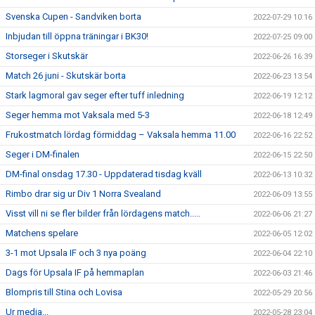
Svenska Cupen - Sandviken borta
2022-07-29 10:16
Inbjudan till öppna träningar i BK30!
2022-07-25 09:00
Storseger i Skutskär
2022-06-26 16:39
Match 26 juni - Skutskär borta
2022-06-23 13:54
Stark lagmoral gav seger efter tuff inledning
2022-06-19 12:12
Seger hemma mot Vaksala med 5-3
2022-06-18 12:49
Frukostmatch lördag förmiddag – Vaksala hemma 11.00
2022-06-16 22:52
Seger i DM-finalen
2022-06-15 22:50
DM-final onsdag 17.30 - Uppdaterad tisdag kväll
2022-06-13 10:32
Rimbo drar sig ur Div 1 Norra Svealand
2022-06-09 13:55
Visst vill ni se fler bilder från lördagens match.....
2022-06-06 21:27
Matchens spelare
2022-06-05 12:02
3-1 mot Upsala IF och 3 nya poäng
2022-06-04 22:10
Dags för Upsala IF på hemmaplan
2022-06-03 21:46
Blompris till Stina och Lovisa
2022-05-29 20:56
Ur media...
2022-05-28 23:04