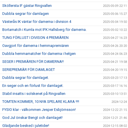
Sköllersta IF gästar Ringvallen
2025-05-09 22:11
Dubbla segrar för damlagen
2025-05-06 15:27
Västerås IK väntar för damerna i division 4
2025-05-04 19:50
Bortamatch i Kumla mot IFK Hallsberg för damerna.
2025-05-02 10:22
TUNG FÖRLUST I DIVISON 4 PREMIÄREN
2025-04-27 16:23
Oavgjort för damerna i hemmapremiären
2025-04-26 20:20
Dubbla hemmamatcher för damerna i helgen
2025-04-24 06:23
SEGER I PREMIÄREN FÖR DAMERNA!!
2025-04-21 19:58
SERIEPREMIÄR FÖR DAMLAGET
2025-04-20 19:15
Dubbla segrar för damlaget.
2025-03-23 17:13
En seger och en förlust för damlaget.
2025-03-17 16:16
Stabil insatts i solskenet på Ringvallen
2025-03-10 13:51
TOMTEN KOMMER, 10 NYA SPELARE KLARA !!!!
2024-12-24
FYSIO klar - välkommen Jesper Esbjörnsson!
2024-12-22 21:15
God Jul önskar Bengt och damlaget!
2024-12-21 21:46
Glädjande besked i juletider!
2024-12-15 08:02