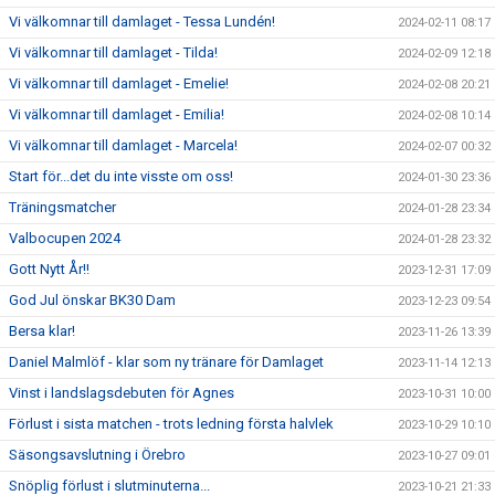
Vi välkomnar till damlaget - Tessa Lundén!
2024-02-11 08:17
Vi välkomnar till damlaget - Tilda!
2024-02-09 12:18
Vi välkomnar till damlaget - Emelie!
2024-02-08 20:21
Vi välkomnar till damlaget - Emilia!
2024-02-08 10:14
Vi välkomnar till damlaget - Marcela!
2024-02-07 00:32
Start för...det du inte visste om oss!
2024-01-30 23:36
Träningsmatcher
2024-01-28 23:34
Valbocupen 2024
2024-01-28 23:32
Gott Nytt År!!
2023-12-31 17:09
God Jul önskar BK30 Dam
2023-12-23 09:54
Bersa klar!
2023-11-26 13:39
Daniel Malmlöf - klar som ny tränare för Damlaget
2023-11-14 12:13
Vinst i landslagsdebuten för Agnes
2023-10-31 10:00
Förlust i sista matchen - trots ledning första halvlek
2023-10-29 10:10
Säsongsavslutning i Örebro
2023-10-27 09:01
Snöplig förlust i slutminuterna...
2023-10-21 21:33