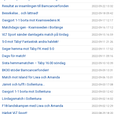
Resultat av insamlingen till Barncancerfonden
2022-09-22 13:32
Besvikelse… och lättnad!
2022-09-18 09:42
Oavgjort 1-1 borta mot Kvarnsvedens IK
2022-09-17 12:17
Matchdags igen - Kvarnsveden i Borlänge
2022-09-16 17:12
VLT Sport sänder damlagets match på lördag
2022-09-15 16:59
5-0 mot Täby! Fantastisk andra halvlek!
2022-09-11 21:26
Seger hemma mot Täby FK med 5-0
2022-09-11 17:52
Dags för match!
2022-09-11 09:16
Sista hemmamatchen – Täby 16.00 söndag
2022-09-10 10:39
BK30 stöder Barncancerfonden!
2022-09-09 13:31
Match mot Island för Liwa och Amanda
2022-09-06 15:01
Jämnt och tufft i Sollentuna...
2022-09-03 17:08
Oavgort 1-1 borta mot Sollentuna
2022-09-03 12:42
Lördagsmatch i Sollentuna
2022-09-02 14:02
F18-landskampen med Liwa och Amanda
2022-09-02 12:29
Härligt VLT Sport!
2022-08-29 18:20