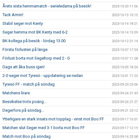
Årets sista hemmamatch - serieledarna på besök!
2023-10-20 11:06
Tack Armin!
2023-10-15 10:15
Stabil seger mot Kenty
2023-10-14 18:21
Seger hemma mot BK Kenty med 6-2
2023-10-14 15:09
BK-kollega på besök - lördag 13.00
2023-10-12 21:14
Första förlusten på länge
2023-10-07 17:54
Förlust borta mot Segeltorp med 2 - 0
2023-10-07 11:28
Dags att åka buss igen!
2023-10-05 18:24
2-0 seger mot Tyresö - uppdatering se nedan
2023-10-01 17:22
Tyresö FF - match på söndag
2023-09-29 23:06
Matchens lirare
2023-09-24 21:43
Besvikelse trots poäng...
2023-09-24 21:27
Degerfors på söndag...
2023-09-21 23:12
Ytterligare en stark insats mot topplag - vinst mot Boo FF
2023-09-17 16:01
Matchen slut Seger med 3-1 borta mot Boo FF
2023-09-17 12:19
Match mot Boo på söndag
2023-09-14 23:58