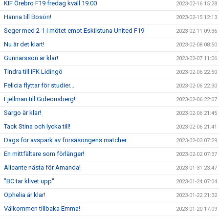
KIF Örebro F19 fredag kväll 19.00
2023-02-16 15:28
Hanna till Bosön!
2023-02-15 12:13
Seger med 2-1 i mötet emot Eskilstuna United F19
2023-02-11 09:36
Nu är det klart!
2023-02-08 08:50
Gunnarsson är klar!
2023-02-07 11:06
Tindra till IFK Lidingö
2023-02-06 22:50
Felicia flyttar för studier...
2023-02-06 22:30
Fjellman till Gideonsberg!
2023-02-06 22:07
Sargo är klar!
2023-02-06 21:45
Tack Stina och lycka till!
2023-02-06 21:41
Dags för avspark av försäsongens matcher
2023-02-03 07:29
En mittfältare som förlänger!
2023-02-02 07:37
Alicante nästa för Amanda!
2023-01-31 23:47
"BC tar klivet upp"
2023-01-24 07:04
Ophelia är klar!
2023-01-22 21:32
Välkommen tillbaka Emma!
2023-01-20 17:09