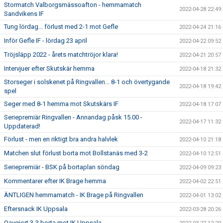
Stormatch Valborgsmässoafton - hemmamatch
2022-04-28 22:49
Sandvikens IF
Tung lördag... förlust med 2-1 mot Gefle
2022-04-24 21:16
Inför Gefle IF - lördag 23 april
2022-04-22 09:52
Tröjsläpp 2022 - årets matchtröjor klara!
2022-04-21 20:57
Intervjuer efter Skutskär hemma
2022-04-18 21:32
Storseger i solskenet på Ringvallen... 8-1 och övertygande
2022-04-18 19:42
spel
Seger med 8-1 hemma mot Skutskärs IF
2022-04-18 17:07
Seriepremiär Ringvallen - Annandag påsk 15.00 -
2022-04-17 11:32
Uppdaterad!
Förlust - men en riktigt bra andra halvlek
2022-04-10 21:18
Matchen slut förlust borta mot Bollstanäs med 3-2
2022-04-10 12:51
Seriepremiär - BSK på bortaplan söndag
2022-04-09 09:23
Kommentarer efter IK Brage hemma
2022-04-02 22:51
ÄNTLIGEN hemmamatch - IK Brage på Ringvallen
2022-04-01 13:02
Eftersnack IK Uppsala
2022-03-28 20:26
Oavgjort 3-3 borta mot IK Uppsala