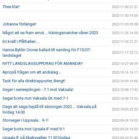
Thea klar!
2022-11-30 21:31
2022-11-30 19:56
Johanna förlänger!
2022-11-29 09:38
Något att se fram emot.... träningsmatcher våren 2023
2022-11-26 14:30
En kväll i Plåthallen....
2022-11-24 21:21
Hanna Byhlin Croner kallad till samling för F15/07-
2022-11-17 22:12
landslaget
NYTT LANDSLAGSUPPDRAG FÖR AMANDA!!
2022-10-27 08:39
Apropå frågan om att andralag....
2022-10-16 16:17
Tack för alla direktrapporter, Bengt!
2022-10-09 16:06
Seger i serieepilogen - 7-1 mot Vaksala!
2022-10-08 17:42
Seger borta mot Vaksala SK med 7-1
2022-10-08 13:52
Dags att säga hejdå till säsongen 2022…. Vaksala på
2022-10-05 22:32
lördag 14.00
Storseger i Uppsala… 9-1!
2022-09-24 18:35
Seger borta mot Upsala IF med 9-1
2022-09-24 10:03
Upsala IF på Ekebyvallen 11.30 lördag
2022-09-23 21:46