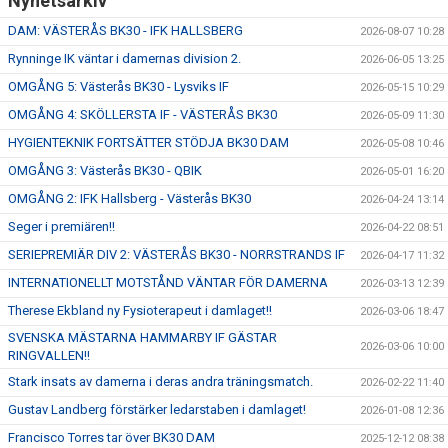
Nyhetsarkiv
DAM: VÄSTERÅS BK30 - IFK HALLSBERG
2026-08-07 10:28
Rynninge IK väntar i damernas division 2.
2026-06-05 13:25
OMGÅNG 5: Västerås BK30 - Lysviks IF
2026-05-15 10:29
OMGÅNG 4: SKÖLLERSTA IF - VÄSTERÅS BK30
2026-05-09 11:30
HYGIENTEKNIK FORTSÄTTER STÖDJA BK30 DAM
2026-05-08 10:46
OMGÅNG 3: Västerås BK30 - QBIK
2026-05-01 16:20
OMGÅNG 2: IFK Hallsberg - Västerås BK30
2026-04-24 13:14
Seger i premiären!!
2026-04-22 08:51
SERIEPREMIÄR DIV 2: VÄSTERÅS BK30 - NORRSTRANDS IF
2026-04-17 11:32
INTERNATIONELLT MOTSTÅND VÄNTAR FÖR DAMERNA
2026-03-13 12:39
Therese Ekbland ny Fysioterapeut i damlaget!!
2026-03-06 18:47
SVENSKA MÄSTARNA HAMMARBY IF GÄSTAR
2026-03-06 10:00
RINGVALLEN!!
Stark insats av damerna i deras andra träningsmatch.
2026-02-22 11:40
Gustav Landberg förstärker ledarstaben i damlaget!
2026-01-08 12:36
Francisco Torres tar över BK30 DAM
2025-12-12 08:38