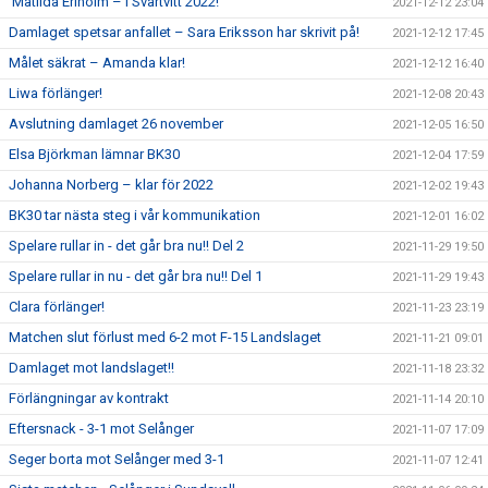
Matilda Eriholm – i Svartvitt 2022!
2021-12-12 23:04
Damlaget spetsar anfallet – Sara Eriksson har skrivit på!
2021-12-12 17:45
Målet säkrat – Amanda klar!
2021-12-12 16:40
Liwa förlänger!
2021-12-08 20:43
Avslutning damlaget 26 november
2021-12-05 16:50
Elsa Björkman lämnar BK30
2021-12-04 17:59
Johanna Norberg – klar för 2022
2021-12-02 19:43
BK30 tar nästa steg i vår kommunikation
2021-12-01 16:02
Spelare rullar in - det går bra nu!! Del 2
2021-11-29 19:50
Spelare rullar in nu - det går bra nu!! Del 1
2021-11-29 19:43
Clara förlänger!
2021-11-23 23:19
Matchen slut förlust med 6-2 mot F-15 Landslaget
2021-11-21 09:01
Damlaget mot landslaget!!
2021-11-18 23:32
Förlängningar av kontrakt
2021-11-14 20:10
Eftersnack - 3-1 mot Selånger
2021-11-07 17:09
Seger borta mot Selånger med 3-1
2021-11-07 12:41