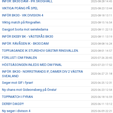
INFÖR: BK30 DAM - IFK SKOGHALL
2025-08-28 14:45
VIKTIGA POÄNG PÅ SPEL
2025-08-23 13:44
INFÖR BK30 - VIK DIVISION 4
2025-08-18 13:11
Viktig match på Ringvallen.
2025-08-15 16:54
Oavgjort borta mot serieledarna
2025-08-11 22:13
INFÖR EKEBY BK - VÄSTERÅS BK30
2025-08-11 13:19
INFÖR: RÄVÅSEN IK - BK30 DAM
2025-08-08 16:24
TOPPJAGANDE IK STUREHOV GÄSTAR RINGVALLEN.
2025-08-01 14:57
FÖRLUST I DM FINALEN
2025-07-26 20:45
HÖSTSÄSONGEN INLEDS MED DM FINAL
2025-07-23 17:52
INFÖR: BK30 - NORRSTRANDS IF, DAMER DIV 2 VÄSTRA
2025-06-27 21:18
SVEALAND
Seger mot GIF i fyran!
2025-06-25 12:31
Ny chans mot Gideonsberg på Önsta!
2025-06-23 12:54
TOPPMATCH I FYRAN
2025-06-18 16:59
DERBY DAGS!!!
2025-06-11 13:12
Ny seger i divison 4
2025-06-09 22:21