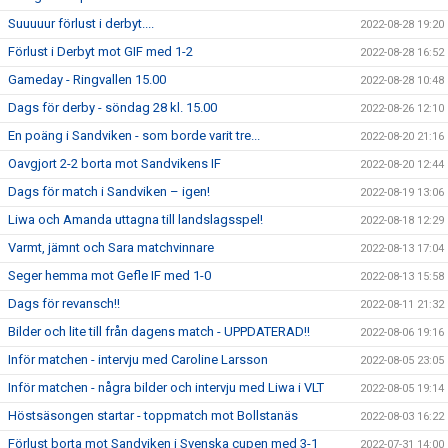
Suuuuur förlust i derbyt....
2022-08-28 19:20
Förlust i Derbyt mot GIF med 1-2
2022-08-28 16:52
Gameday - Ringvallen 15.00
2022-08-28 10:48
Dags för derby - söndag 28 kl. 15.00
2022-08-26 12:10
En poäng i Sandviken - som borde varit tre...
2022-08-20 21:16
Oavgjort 2-2 borta mot Sandvikens IF
2022-08-20 12:44
Dags för match i Sandviken – igen!
2022-08-19 13:06
Liwa och Amanda uttagna till landslagsspel!
2022-08-18 12:29
Varmt, jämnt och Sara matchvinnare
2022-08-13 17:04
Seger hemma mot Gefle IF med 1-0
2022-08-13 15:58
Dags för revansch!!
2022-08-11 21:32
Bilder och lite till från dagens match - UPPDATERAD!!
2022-08-06 19:16
Inför matchen - intervju med Caroline Larsson
2022-08-05 23:05
Inför matchen - några bilder och intervju med Liwa i VLT
2022-08-05 19:14
Höstsäsongen startar - toppmatch mot Bollstanäs
2022-08-03 16:22
Förlust borta mot Sandviken i Svenska cupen med 3-1
2022-07-31 14:00