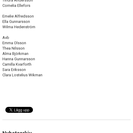
Tindra Andersson
Cornelia Ellefors
Emelie Alfredsson
Ella Gunnarsson
Wilma Hedenström
Avb
Emma Olsson
Thea Nilsson
Alma Björkman
Hanna Gunnarsson
Camilla Kvarforth
Sara Eriksson
Clara Lostelius Wikman