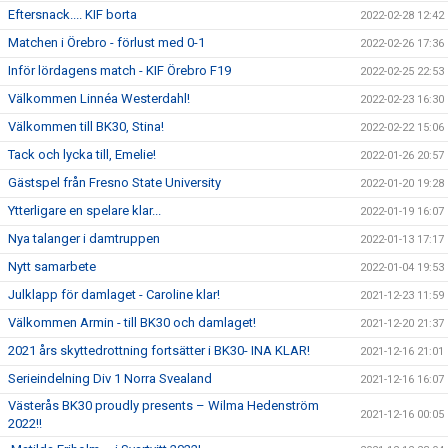
Eftersnack.... KIF borta
2022-02-28 12:42
Matchen i Örebro - förlust med 0-1
2022-02-26 17:36
Inför lördagens match - KIF Örebro F19
2022-02-25 22:53
Välkommen Linnéa Westerdahl!
2022-02-23 16:30
Välkommen till BK30, Stina!
2022-02-22 15:06
Tack och lycka till, Emelie!
2022-01-26 20:57
Gästspel från Fresno State University
2022-01-20 19:28
Ytterligare en spelare klar...
2022-01-19 16:07
Nya talanger i damtruppen
2022-01-13 17:17
Nytt samarbete
2022-01-04 19:53
Julklapp för damlaget - Caroline klar!
2021-12-23 11:59
Välkommen Armin - till BK30 och damlaget!
2021-12-20 21:37
2021 års skyttedrottning fortsätter i BK30- INA KLAR!
2021-12-16 21:01
Serieindelning Div 1 Norra Svealand
2021-12-16 16:07
Västerås BK30 proudly presents – Wilma Hedenström
2021-12-16 00:05
2022!!