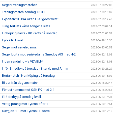
Seger i träningsmatchen
2023-07-30 22:00
Träningsmatch söndag 15.00
2023-07-28 10:02
Exporten till USA ökar! Ella ”goes west”!
2023-07-19 12:48
Tung förlust i vårsäsongens sista....
2023-07-03 04:14
Linköping nästa - BK Kenty på söndag
2023-07-01 05:57
Lycka till Liwa!
2023-06-29 10:30
Seger mot serieledarna!
2023-06-23 00:52
Seger borta mot serieledarna Smedby AIS med 4-2
2023-06-22 19:03
Ingen sändning via VLT/BLN!
2023-06-22 11:03
Inför Smedby på torsdag - intervju med Armin
2023-06-20 21:29
Bortamatch i Norrköping på torsdag
2023-06-20 18:02
Bilder från dagens match
2023-06-15 22:47
Förlust hemma mot ÖSK FK med 2-1
2023-06-15 20:51
E18-derby på torsdag kväll!
2023-06-13 14:31
Viktig poäng mot Tyresö efter 1-1
2023-06-10 19:54
Oavgjort 1-1 mot Tyresö FF borta
2023-06-10 12:12