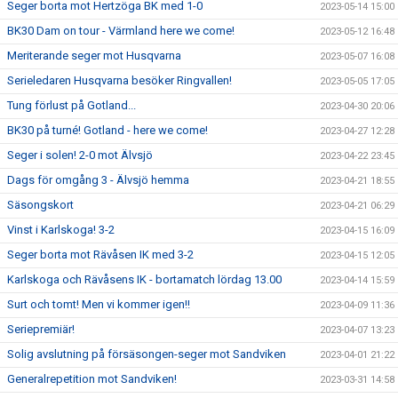
Seger borta mot Hertzöga BK med 1-0
2023-05-14 15:00
BK30 Dam on tour - Värmland here we come!
2023-05-12 16:48
Meriterande seger mot Husqvarna
2023-05-07 16:08
Serieledaren Husqvarna besöker Ringvallen!
2023-05-05 17:05
Tung förlust på Gotland...
2023-04-30 20:06
BK30 på turné! Gotland - here we come!
2023-04-27 12:28
Seger i solen! 2-0 mot Älvsjö
2023-04-22 23:45
Dags för omgång 3 - Älvsjö hemma
2023-04-21 18:55
Säsongskort
2023-04-21 06:29
Vinst i Karlskoga! 3-2
2023-04-15 16:09
Seger borta mot Rävåsen IK med 3-2
2023-04-15 12:05
Karlskoga och Rävåsens IK - bortamatch lördag 13.00
2023-04-14 15:59
Surt och tomt! Men vi kommer igen!!
2023-04-09 11:36
Seriepremiär!
2023-04-07 13:23
Solig avslutning på försäsongen-seger mot Sandviken
2023-04-01 21:22
Generalrepetition mot Sandviken!
2023-03-31 14:58