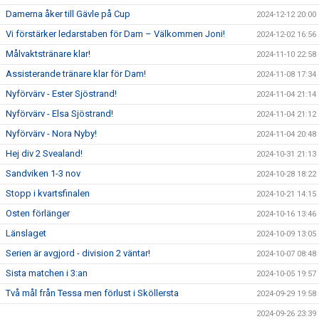
Damerna åker till Gävle på Cup
2024-12-12 20:00
Vi förstärker ledarstaben för Dam – Välkommen Joni!
2024-12-02 16:56
Målvaktstränare klar!
2024-11-10 22:58
Assisterande tränare klar för Dam!
2024-11-08 17:34
Nyförvärv - Ester Sjöstrand!
2024-11-04 21:14
Nyförvärv - Elsa Sjöstrand!
2024-11-04 21:12
Nyförvärv - Nora Nyby!
2024-11-04 20:48
Hej div 2 Svealand!
2024-10-31 21:13
Sandviken 1-3 nov
2024-10-28 18:22
Stopp i kvartsfinalen
2024-10-21 14:15
Osten förlänger
2024-10-16 13:46
Länslaget
2024-10-09 13:05
Serien är avgjord - division 2 väntar!
2024-10-07 08:48
Sista matchen i 3:an
2024-10-05 19:57
Två mål från Tessa men förlust i Sköllersta
2024-09-29 19:58
2024-09-26 23:39