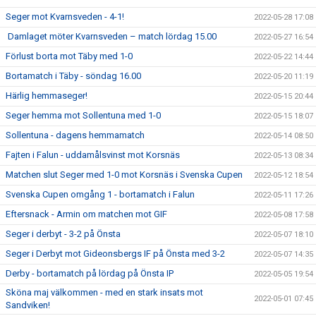
Seger mot Kvarnsveden - 4-1!
2022-05-28 17:08
Damlaget möter Kvarnsveden – match lördag 15.00
2022-05-27 16:54
Förlust borta mot Täby med 1-0
2022-05-22 14:44
Bortamatch i Täby - söndag 16.00
2022-05-20 11:19
Härlig hemmaseger!
2022-05-15 20:44
Seger hemma mot Sollentuna med 1-0
2022-05-15 18:07
Sollentuna - dagens hemmamatch
2022-05-14 08:50
Fajten i Falun - uddamålsvinst mot Korsnäs
2022-05-13 08:34
Matchen slut Seger med 1-0 mot Korsnäs i Svenska Cupen
2022-05-12 18:54
Svenska Cupen omgång 1 - bortamatch i Falun
2022-05-11 17:26
Eftersnack - Armin om matchen mot GIF
2022-05-08 17:58
Seger i derbyt - 3-2 på Önsta
2022-05-07 18:10
Seger i Derbyt mot Gideonsbergs IF på Önsta med 3-2
2022-05-07 14:35
Derby - bortamatch på lördag på Önsta IP
2022-05-05 19:54
Sköna maj välkommen - med en stark insats mot
2022-05-01 07:45
Sandviken!