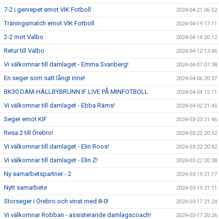
7-2 i genrepet emot VIK Fotboll
2024-04-21 06:52
Träningsmatch emot VIK Fotboll
2024-04-19 17:11
2-2 mot Valbo
2024-04-14 20:12
Retur till Valbo
2024-04-12 12:46
Vi välkomnar till damlaget - Emma Svanberg!
2024-04-07 07:38
En seger som satt långt inne!
2024-04-06 20:37
BK30 DAM-HÄLLBYBRUNN IF LIVE PÅ MINFOTBOLL
2024-04-04 12:11
Vi välkomnar till damlaget - Ebba Räms!
2024-04-02 21:45
Seger emot KIF
2024-03-23 21:46
Resa 2 till Örebro!
2024-03-22 20:52
Vi välkomnar till damlaget - Elin Roos!
2024-03-22 20:42
Vi välkomnar till damlaget - Elin Z!
2024-03-22 20:38
Ny samarbetspartner - 2
2024-03-19 21:17
Nytt samarbete
2024-03-19 21:11
Storseger i Örebro och vinst med 8-0!
2024-03-17 21:24
Vi välkomnar Robban - assisterande damlagscoach!
2024-03-17 20:26