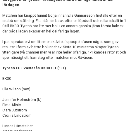
KONTAKT
lördagen.
Matchen har knappt hunnit börja innan Ella Gunnarsson friställs efter en
snabb omställning. Ella slår sin back efter en löpduell och rullar iskallt in 1-
0 till BK30. Tyresö har lite mer boll i en annars ganska jämn första halvlek
där båda lagen skapar en hel del farliga lägen.
I paus pratade vi om lite mer aktivitet i uppspelsfasen något som gav
resultat i form av bättre bollinnehav. Sista 10 minuterna skapar Tyresö
ytterligare två chanser men vi är inte heller ofarliga. 1-1 kändes rättvist och
spelmässigt ett framsteg efter matchen mot Rävåsen.
Tyresö FF - Västerås BK30 1-1 (1-1)
BK30
Ella Wilson (mw)
Jennifer Holmström (k)
Elma Alisic
Clara Jutström
Cecilia Lindström
Linnea Liimatainen