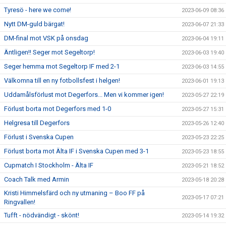
Tyresö - here we come!
2023-06-09 08:36
Nytt DM-guld bärgat!
2023-06-07 21:33
DM-final mot VSK på onsdag
2023-06-04 19:11
Äntligen!! Seger mot Segeltorp!
2023-06-03 19:40
Seger hemma mot Segeltorp IF med 2-1
2023-06-03 14:55
Välkomna till en ny fotbollsfest i helgen!
2023-06-01 19:13
Uddamålsförlust mot Degerfors... Men vi kommer igen!
2023-05-27 22:19
Förlust borta mot Degerfors med 1-0
2023-05-27 15:31
Helgresa till Degerfors
2023-05-26 12:40
Förlust i Svenska Cupen
2023-05-23 22:25
Förlust borta mot Älta IF i Svenska Cupen med 3-1
2023-05-23 18:55
Cupmatch I Stockholm - Älta IF
2023-05-21 18:52
Coach Talk med Armin
2023-05-18 20:28
Kristi Himmelsfärd och ny utmaning – Boo FF på
2023-05-17 07:21
Ringvallen!
Tufft - nödvändigt - skönt!
2023-05-14 19:32