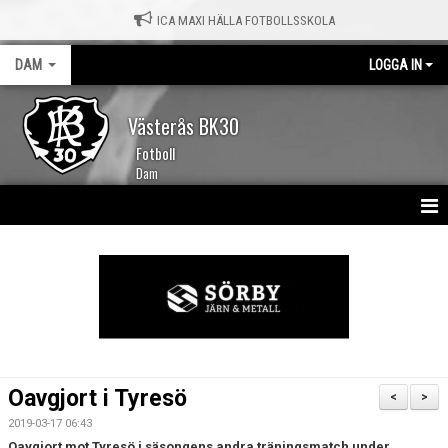
ICA MAXI HÄLLA FOTBOLLSSKOLA
DAM
LOGGA IN
Västerås BK30
Fotboll
Dam
HEM
NYHETER
KALENDER
TRUPPEN
Oavgjort i Tyresö
<
>
MATCHER
2019-03-17 06:43
Oavgjort mot Tyresö i säsongens andra träningsmatch under