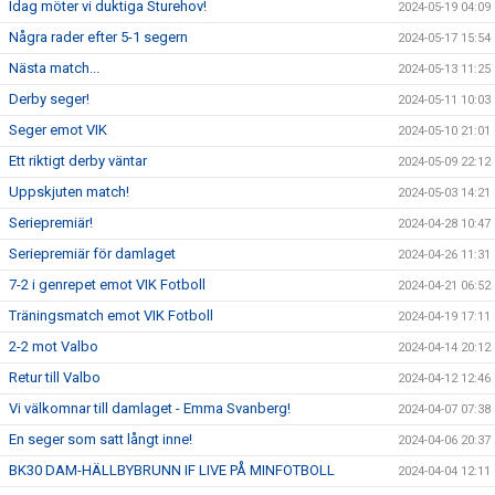
Idag möter vi duktiga Sturehov!
2024-05-19 04:09
Några rader efter 5-1 segern
2024-05-17 15:54
Nästa match...
2024-05-13 11:25
Derby seger!
2024-05-11 10:03
Seger emot VIK
2024-05-10 21:01
Ett riktigt derby väntar
2024-05-09 22:12
Uppskjuten match!
2024-05-03 14:21
Seriepremiär!
2024-04-28 10:47
Seriepremiär för damlaget
2024-04-26 11:31
7-2 i genrepet emot VIK Fotboll
2024-04-21 06:52
Träningsmatch emot VIK Fotboll
2024-04-19 17:11
2-2 mot Valbo
2024-04-14 20:12
Retur till Valbo
2024-04-12 12:46
Vi välkomnar till damlaget - Emma Svanberg!
2024-04-07 07:38
En seger som satt långt inne!
2024-04-06 20:37
BK30 DAM-HÄLLBYBRUNN IF LIVE PÅ MINFOTBOLL
2024-04-04 12:11