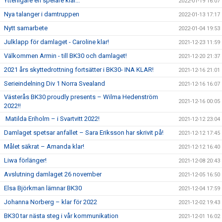
Ytterligare en spelare klar...
2022-01-19 16:07
Nya talanger i damtruppen
2022-01-13 17:17
Nytt samarbete
2022-01-04 19:53
Julklapp för damlaget - Caroline klar!
2021-12-23 11:59
Välkommen Armin - till BK30 och damlaget!
2021-12-20 21:37
2021 års skyttedrottning fortsätter i BK30- INA KLAR!
2021-12-16 21:01
Serieindelning Div 1 Norra Svealand
2021-12-16 16:07
Västerås BK30 proudly presents – Wilma Hedenström
2021-12-16 00:05
2022!!
Matilda Eriholm – i Svartvitt 2022!
2021-12-12 23:04
Damlaget spetsar anfallet – Sara Eriksson har skrivit på!
2021-12-12 17:45
Målet säkrat – Amanda klar!
2021-12-12 16:40
Liwa förlänger!
2021-12-08 20:43
Avslutning damlaget 26 november
2021-12-05 16:50
Elsa Björkman lämnar BK30
2021-12-04 17:59
Johanna Norberg – klar för 2022
2021-12-02 19:43
BK30 tar nästa steg i vår kommunikation
2021-12-01 16:02