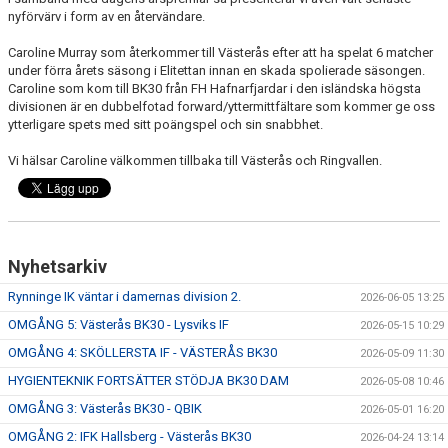
KONTAKT
nyförvärv i form av en återvändare.
Caroline Murray som återkommer till Västerås efter att ha spelat 6 matcher
under förra årets säsong i Elitettan innan en skada spolierade säsongen.
Caroline som kom till BK30 från FH Hafnarfjardar i den isländska högsta
divisionen är en dubbelfotad forward/yttermittfältare som kommer ge oss
ytterligare spets med sitt poängspel och sin snabbhet.
Vi hälsar Caroline välkommen tillbaka till Västerås och Ringvallen.
Nyhetsarkiv
Rynninge IK väntar i damernas division 2.
2026-06-05 13:25
OMGÅNG 5: Västerås BK30 - Lysviks IF
2026-05-15 10:29
OMGÅNG 4: SKÖLLERSTA IF - VÄSTERÅS BK30
2026-05-09 11:30
HYGIENTEKNIK FORTSÄTTER STÖDJA BK30 DAM
2026-05-08 10:46
OMGÅNG 3: Västerås BK30 - QBIK
2026-05-01 16:20
OMGÅNG 2: IFK Hallsberg - Västerås BK30
2026-04-24 13:14