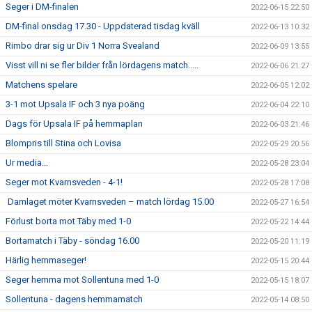
Seger i DM-finalen
2022-06-15 22:50
DM-final onsdag 17.30 - Uppdaterad tisdag kväll
2022-06-13 10:32
Rimbo drar sig ur Div 1 Norra Svealand
2022-06-09 13:55
Visst vill ni se fler bilder från lördagens match.....
2022-06-06 21:27
Matchens spelare
2022-06-05 12:02
3-1 mot Upsala IF och 3 nya poäng
2022-06-04 22:10
Dags för Upsala IF på hemmaplan
2022-06-03 21:46
Blompris till Stina och Lovisa
2022-05-29 20:56
Ur media...
2022-05-28 23:04
Seger mot Kvarnsveden - 4-1!
2022-05-28 17:08
Damlaget möter Kvarnsveden – match lördag 15.00
2022-05-27 16:54
Förlust borta mot Täby med 1-0
2022-05-22 14:44
Bortamatch i Täby - söndag 16.00
2022-05-20 11:19
Härlig hemmaseger!
2022-05-15 20:44
Seger hemma mot Sollentuna med 1-0
2022-05-15 18:07
Sollentuna - dagens hemmamatch
2022-05-14 08:50