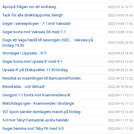
Apropå frågan om att andralag....
2022-10-16 16:17
Tack för alla direktrapporter, Bengt!
2022-10-09 16:06
Seger i serieepilogen - 7-1 mot Vaksala!
2022-10-08 17:42
Seger borta mot Vaksala SK med 7-1
2022-10-08 13:52
Dags att säga hejdå till säsongen 2022…. Vaksala på
2022-10-05 22:32
lördag 14.00
Storseger i Uppsala… 9-1!
2022-09-24 18:35
Seger borta mot Upsala IF med 9-1
2022-09-24 10:03
Upsala IF på Ekebyvallen 11.30 lördag
2022-09-23 21:46
Resultat av insamlingen till Barncancerfonden
2022-09-22 13:32
Besvikelse… och lättnad!
2022-09-18 09:42
Oavgjort 1-1 borta mot Kvarnsvedens IK
2022-09-17 12:17
Matchdags igen - Kvarnsveden i Borlänge
2022-09-16 17:12
VLT Sport sänder damlagets match på lördag
2022-09-15 16:59
5-0 mot Täby! Fantastisk andra halvlek!
2022-09-11 21:26
Seger hemma mot Täby FK med 5-0
2022-09-11 17:52