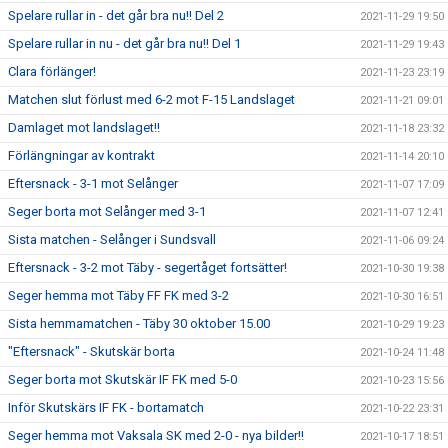
Spelare rullar in - det går bra nu!! Del 2
2021-11-29 19:50
Spelare rullar in nu - det går bra nu!! Del 1
2021-11-29 19:43
Clara förlänger!
2021-11-23 23:19
Matchen slut förlust med 6-2 mot F-15 Landslaget
2021-11-21 09:01
Damlaget mot landslaget!!
2021-11-18 23:32
Förlängningar av kontrakt
2021-11-14 20:10
Eftersnack - 3-1 mot Selånger
2021-11-07 17:09
Seger borta mot Selånger med 3-1
2021-11-07 12:41
Sista matchen - Selånger i Sundsvall
2021-11-06 09:24
Eftersnack - 3-2 mot Täby - segertåget fortsätter!
2021-10-30 19:38
Seger hemma mot Täby FF FK med 3-2
2021-10-30 16:51
Sista hemmamatchen - Täby 30 oktober 15.00
2021-10-29 19:23
"Eftersnack" - Skutskär borta
2021-10-24 11:48
Seger borta mot Skutskär IF FK med 5-0
2021-10-23 15:56
Inför Skutskärs IF FK - bortamatch
2021-10-22 23:31
Seger hemma mot Vaksala SK med 2-0 - nya bilder!!
2021-10-17 18:51