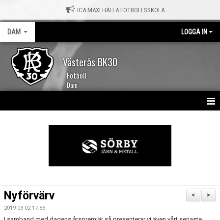
ICA MAXI HÄLLA FOTBOLLSSKOLA
DAM
LOGGA IN
Västerås BK30
Fotboll
Dam
HEM
NYHETER
KALENDER
TRUPPEN
Nyförvärv
<
>
MATCHER
2019-03-02 17:56
I samband med dagens årspremiär så presenterar vi även vårt senaste