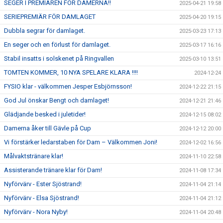
SEGER I PREMIÄREN FÖR DAMERNA!!
2025-04-21 19:58
SERIEPREMIÄR FÖR DAMLAGET
2025-04-20 19:15
Dubbla segrar för damlaget.
2025-03-23 17:13
En seger och en förlust för damlaget.
2025-03-17 16:16
Stabil insatts i solskenet på Ringvallen
2025-03-10 13:51
TOMTEN KOMMER, 10 NYA SPELARE KLARA !!!!
2024-12-24
FYSIO klar - välkommen Jesper Esbjörnsson!
2024-12-22 21:15
God Jul önskar Bengt och damlaget!
2024-12-21 21:46
Glädjande besked i juletider!
2024-12-15 08:02
Damerna åker till Gävle på Cup
2024-12-12 20:00
Vi förstärker ledarstaben för Dam – Välkommen Joni!
2024-12-02 16:56
Målvaktstränare klar!
2024-11-10 22:58
Assisterande tränare klar för Dam!
2024-11-08 17:34
Nyförvärv - Ester Sjöstrand!
2024-11-04 21:14
Nyförvärv - Elsa Sjöstrand!
2024-11-04 21:12
Nyförvärv - Nora Nyby!
2024-11-04 20:48