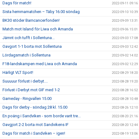
Dags för match!
2022-09-11 09:16
Sista hemmamatchen – Täby 16.00 söndag
2022-09-10 10:39
BK30 stöder Barncancerfonden!
2022-09-09 13:31
Match mot Island för Liwa och Amanda
2022-09-06 15:01
Jämnt och tufft i Sollentuna...
2022-09-03 17:08
Oavgort 1-1 borta mot Sollentuna
2022-09-03 12:42
Lördagsmatch i Sollentuna
2022-09-02 14:02
F18-landskampen med Liwa och Amanda
2022-09-02 12:29
Härligt VLT Sport!
2022-08-29 18:20
Suuuuur förlust i derbyt....
2022-08-28 19:20
Förlust i Derbyt mot GIF med 1-2
2022-08-28 16:52
Gameday - Ringvallen 15.00
2022-08-28 10:48
Dags för derby - söndag 28 kl. 15.00
2022-08-26 12:10
En poäng i Sandviken - som borde varit tre...
2022-08-20 21:16
Oavgjort 2-2 borta mot Sandvikens IF
2022-08-20 12:44
Dags för match i Sandviken – igen!
2022-08-19 13:06