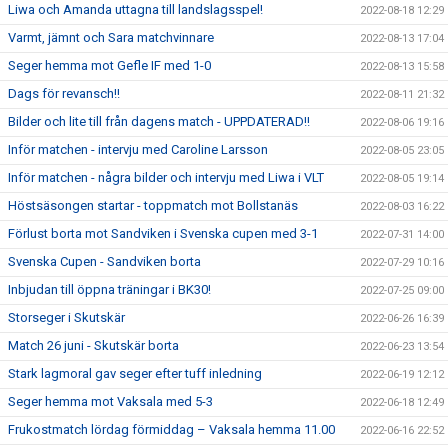
Liwa och Amanda uttagna till landslagsspel!
2022-08-18 12:29
Varmt, jämnt och Sara matchvinnare
2022-08-13 17:04
Seger hemma mot Gefle IF med 1-0
2022-08-13 15:58
Dags för revansch!!
2022-08-11 21:32
Bilder och lite till från dagens match - UPPDATERAD!!
2022-08-06 19:16
Inför matchen - intervju med Caroline Larsson
2022-08-05 23:05
Inför matchen - några bilder och intervju med Liwa i VLT
2022-08-05 19:14
Höstsäsongen startar - toppmatch mot Bollstanäs
2022-08-03 16:22
Förlust borta mot Sandviken i Svenska cupen med 3-1
2022-07-31 14:00
Svenska Cupen - Sandviken borta
2022-07-29 10:16
Inbjudan till öppna träningar i BK30!
2022-07-25 09:00
Storseger i Skutskär
2022-06-26 16:39
Match 26 juni - Skutskär borta
2022-06-23 13:54
Stark lagmoral gav seger efter tuff inledning
2022-06-19 12:12
Seger hemma mot Vaksala med 5-3
2022-06-18 12:49
Frukostmatch lördag förmiddag – Vaksala hemma 11.00
2022-06-16 22:52