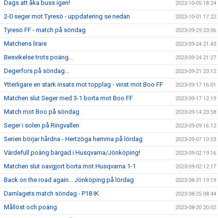
Dags att åka buss igen!
2023-10-05 18:24
2-0 seger mot Tyresö - uppdatering se nedan
2023-10-01 17:22
Tyresö FF - match på söndag
2023-09-29 23:06
Matchens lirare
2023-09-24 21:43
Besvikelse trots poäng...
2023-09-24 21:27
Degerfors på söndag...
2023-09-21 23:12
Ytterligare en stark insats mot topplag - vinst mot Boo FF
2023-09-17 16:01
Matchen slut Seger med 3-1 borta mot Boo FF
2023-09-17 12:19
Match mot Boo på söndag
2023-09-14 23:58
Seger i solen på Ringvallen
2023-09-09 16:12
Serien börjar hårdna - Hertzöga hemma på lördag
2023-09-07 10:53
Värdefull poäng bärgad i Husqvarna/Jönköping!
2023-09-02 19:16
Matchen slut oavgjort borta mot Husqvarna 1-1
2023-09-02 12:17
Back on the road again... Jönköping på lördag
2023-08-31 19:19
Damlagets match söndag - P18 IK
2023-08-25 08:44
Mållöst och poäng
2023-08-20 20:02