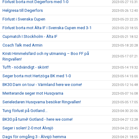
Förlust borta mot Degerfors med 1-0
2023-05-27 15:31
Helgresa till Degerfors
2023-05-26 12:40
Förlust i Svenska Cupen
2023-05-23 22:25
Förlust borta mot Älta IF i Svenska Cupen med 3-1
2023-05-23 18:55
Cupmatch I Stockholm - Älta IF
2023-05-21 18:52
Coach Talk med Armin
2023-05-18 20:28
Kristi Himmelsfärd och ny utmaning – Boo FF på
2023-05-17 07:21
Ringvallen!
Tufft - nödvändigt - skönt!
2023-05-14 19:32
Seger borta mot Hertzöga BK med 1-0
2023-05-14 15:00
BK30 Dam on tour - Värmland here we come!
2023-05-12 16:48
Meriterande seger mot Husqvarna
2023-05-07 16:08
Serieledaren Husqvarna besöker Ringvallen!
2023-05-05 17:05
Tung förlust på Gotland...
2023-04-30 20:06
BK30 på turné! Gotland - here we come!
2023-04-27 12:28
Seger i solen! 2-0 mot Älvsjö
2023-04-22 23:45
Dags för omgång 3 - Älvsjö hemma
2023-04-21 18:55