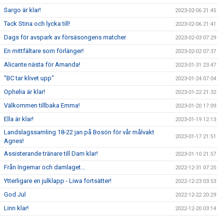
Sargo är klar!
2023-02-06 21:45
Tack Stina och lycka till!
2023-02-06 21:41
Dags för avspark av försäsongens matcher
2023-02-03 07:29
En mittfältare som förlänger!
2023-02-02 07:37
Alicante nästa för Amanda!
2023-01-31 23:47
"BC tar klivet upp"
2023-01-24 07:04
Ophelia är klar!
2023-01-22 21:32
Välkommen tillbaka Emma!
2023-01-20 17:09
Ella är klar!
2023-01-19 12:13
Landslagssamling 18-22 jan på Bosön för vår målvakt
2023-01-17 21:51
Agnes!
Assisterande tränare till Dam klar!
2023-01-10 21:57
Från Ingemar och damlaget...
2022-12-31 07:25
Ytterligare en julklapp - Liwa fortsätter!
2022-12-23 03:53
God Jul
2022-12-22 20:29
Linn klar!
2022-12-20 03:14