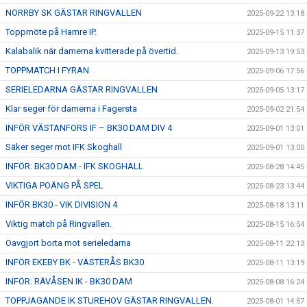
NORRBY SK GÄSTAR RINGVALLEN
2025-09-22 13:18
Toppmöte på Hamre IP.
2025-09-15 11:37
Kalabalik när damerna kvitterade på övertid.
2025-09-13 19:53
TOPPMATCH I FYRAN
2025-09-06 17:56
SERIELEDARNA GÄSTAR RINGVALLEN
2025-09-05 13:17
Klar seger för damerna i Fagersta
2025-09-02 21:54
INFÖR VÄSTANFORS IF – BK30 DAM DIV 4
2025-09-01 13:01
Säker seger mot IFK Skoghall
2025-09-01 13:00
INFÖR: BK30 DAM - IFK SKOGHALL
2025-08-28 14:45
VIKTIGA POÄNG PÅ SPEL
2025-08-23 13:44
INFÖR BK30 - VIK DIVISION 4
2025-08-18 13:11
Viktig match på Ringvallen.
2025-08-15 16:54
Oavgjort borta mot serieledarna
2025-08-11 22:13
INFÖR EKEBY BK - VÄSTERÅS BK30
2025-08-11 13:19
INFÖR: RÄVÅSEN IK - BK30 DAM
2025-08-08 16:24
TOPPJAGANDE IK STUREHOV GÄSTAR RINGVALLEN.
2025-08-01 14:57