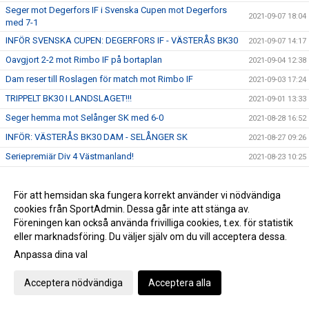
Seger mot Degerfors IF i Svenska Cupen mot Degerfors
2021-09-07 18:04
med 7-1
INFÖR SVENSKA CUPEN: DEGERFORS IF - VÄSTERÅS BK30
2021-09-07 14:17
Oavgjort 2-2 mot Rimbo IF på bortaplan
2021-09-04 12:38
Dam reser till Roslagen för match mot Rimbo IF
2021-09-03 17:24
TRIPPELT BK30 I LANDSLAGET!!!
2021-09-01 13:33
Seger hemma mot Selånger SK med 6-0
2021-08-28 16:52
INFÖR: VÄSTERÅS BK30 DAM - SELÅNGER SK
2021-08-27 09:26
Seriepremiär Div 4 Västmanland!
2021-08-23 10:25
Förlust borta mot Täby med 1-0
2021-08-21 15:39
DEGERFORS IF VÄNTAR I 2:OMGÅNGEN AV
För att hemsidan ska fungera korrekt använder vi nödvändiga
2021-08-16 17:06
SVENSKACUPEN
cookies från SportAdmin. Dessa går inte att stänga av.
Föreningen kan också använda frivilliga cookies, t.ex. för statistik
Seger hemma mot Skutskärs IK med 5-2
2021-08-14 16:54
eller marknadsföring. Du väljer själv om du vill acceptera dessa.
Vaksala SK - Västerås BK30 3-6
2021-08-08 20:15
Anpassa dina val
BK30 - IFK VÄSTERÅS 8-0
2021-08-05 08:15
Seger hemma mot Kvarnsvedens IK med 5-3
Acceptera nödvändiga
Acceptera alla
2021-07-03 12:11
Matchen slut Seger i Derbyt borta mot IFK Västerås med 4-0
2021-06-30 17:57