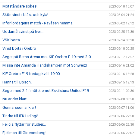
Motståndare sökes!
2023-03-10 15:07
Skön vinst i blåst och kyla!
2023-03-04 21:24
Inför lördagens match - Rävåsen hemma
2023-03-02 12:12
Uddamålsvinst på Iver...
2023-02-25 17:30
VSK borta...
2023-02-24 08:20
Vinst borta i Örebro
2023-02-18 00:25
Seger på Berhn Arena mot KIF Örebro F-19 med 2-0
2023-02-17 17:57
Missa inte Amanda i landskampen mot Schweiz!
2023-02-16 21:02
KIF Örebro F19 fredag kväll 19.00
2023-02-16 15:28
Hanna till Bosön!
2023-02-15 12:13
Seger med 2-1 i mötet emot Eskilstuna United F19
2023-02-11 09:36
Nu är det klart!
2023-02-08 08:50
Gunnarsson är klar!
2023-02-07 11:06
Tindra till IFK Lidingö
2023-02-06 22:50
Felicia flyttar för studier...
2023-02-06 22:30
Fjellman till Gideonsberg!
2023-02-06 22:07