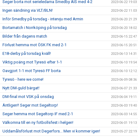
Seger borta mot serieledarna Smedby AIS med 4-2
2023-06-22 19:03
Ingen sändning via VLT/BLN!
2023-06-22 11:03
Inför Smedby på torsdag - intervju med Armin
2023-06-20 21:29
Bortamatch i Norrköping på torsdag
2023-06-20 18:02
Bilder från dagens match
2023-06-15 22:47
Förlust hemma mot ÖSK FK med 2-1
2023-06-15 20:51
E18-derby på torsdag kväll!
2023-06-13 14:31
Viktig poäng mot Tyresö efter 1-1
2023-06-10 19:54
Oavgjort 1-1 mot Tyresö FF borta
2023-06-10 12:12
Tyresö - here we come!
2023-06-09 08:36
Nytt DM-guld bärgat!
2023-06-07 21:33
DM-final mot VSK på onsdag
2023-06-04 19:11
Äntligen!! Seger mot Segeltorp!
2023-06-03 19:40
Seger hemma mot Segeltorp IF med 2-1
2023-06-03 14:55
Välkomna till en ny fotbollsfest i helgen!
2023-06-01 19:13
Uddamålsförlust mot Degerfors... Men vi kommer igen!
2023-05-27 22:19