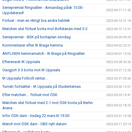
Seriepremiär Ringvallen - Annandag påsk 15.00 -
2022-04-17 11:32
Uppdaterad!
Förlust - men en riktigt bra andra halvlek
2022-04-10 21:18
Matchen slut förlust borta mot Bollstanäs med 3-2
2022-04-10 12:51
Seriepremiär - BSK på bortaplan söndag
2022-04-09 09:23
Kommentarer efter IK Brage hemma
2022-04-02 22:51
ÄNTLIGEN hemmamatch - IK Brage på Ringvallen
2022-04-01 13:02
Eftersnack IK Uppsala
2022-03-28 20:26
Oavgjort 3-3 borta mot IK Uppsala
2022-03-27 12:20
IK Uppsala Fotboll väntar...
2022-03-27 09:26
Turnén fortsätter - IK Uppsala på Studenternas
2022-03-26 12:01
Efter matchen.... förlust mot ÖSK
2022-03-23 19:41
Matchen slut förlust med 2-1 mot ÖSK borta på Berhn
2022-03-22 18:25
Arena
Inför ÖSK dam - tisdag 22 mars kl 19.30
2022-03-21 15:58
Match mot ÖSK dam - OBS nytt datum
2022-03-17 23:14