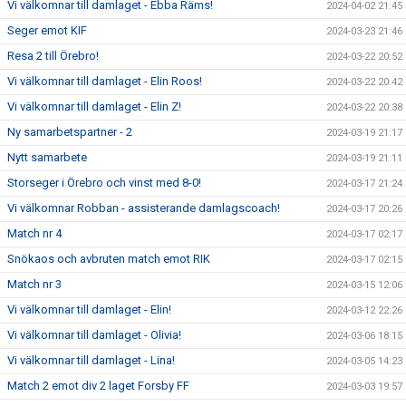
Vi välkomnar till damlaget - Ebba Räms!
2024-04-02 21:45
Seger emot KIF
2024-03-23 21:46
Resa 2 till Örebro!
2024-03-22 20:52
Vi välkomnar till damlaget - Elin Roos!
2024-03-22 20:42
Vi välkomnar till damlaget - Elin Z!
2024-03-22 20:38
Ny samarbetspartner - 2
2024-03-19 21:17
Nytt samarbete
2024-03-19 21:11
Storseger i Örebro och vinst med 8-0!
2024-03-17 21:24
Vi välkomnar Robban - assisterande damlagscoach!
2024-03-17 20:26
Match nr 4
2024-03-17 02:17
Snökaos och avbruten match emot RIK
2024-03-17 02:15
Match nr 3
2024-03-15 12:06
Vi välkomnar till damlaget - Elin!
2024-03-12 22:26
Vi välkomnar till damlaget - Olivia!
2024-03-06 18:15
Vi välkomnar till damlaget - Lina!
2024-03-05 14:23
Match 2 emot div 2 laget Forsby FF
2024-03-03 19:57