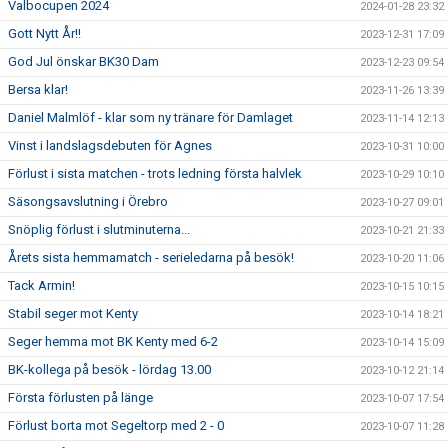
Valbocupen 2024
2024-01-28 23:32
Gott Nytt År!!
2023-12-31 17:09
God Jul önskar BK30 Dam
2023-12-23 09:54
Bersa klar!
2023-11-26 13:39
Daniel Malmlöf - klar som ny tränare för Damlaget
2023-11-14 12:13
Vinst i landslagsdebuten för Agnes
2023-10-31 10:00
Förlust i sista matchen - trots ledning första halvlek
2023-10-29 10:10
Säsongsavslutning i Örebro
2023-10-27 09:01
Snöplig förlust i slutminuterna...
2023-10-21 21:33
Årets sista hemmamatch - serieledarna på besök!
2023-10-20 11:06
Tack Armin!
2023-10-15 10:15
Stabil seger mot Kenty
2023-10-14 18:21
Seger hemma mot BK Kenty med 6-2
2023-10-14 15:09
BK-kollega på besök - lördag 13.00
2023-10-12 21:14
Första förlusten på länge
2023-10-07 17:54
Förlust borta mot Segeltorp med 2 - 0
2023-10-07 11:28