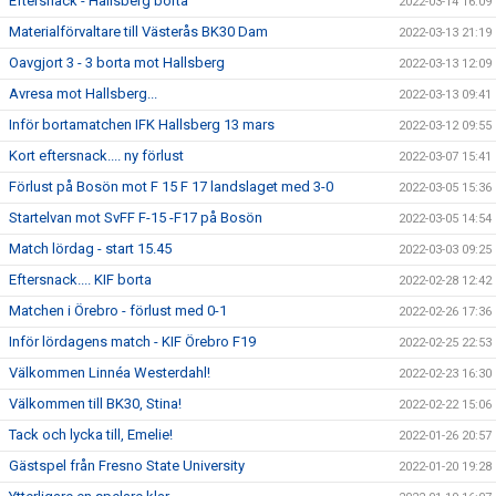
Eftersnack - Hallsberg borta
2022-03-14 16:09
Materialförvaltare till Västerås BK30 Dam
2022-03-13 21:19
Oavgjort 3 - 3 borta mot Hallsberg
2022-03-13 12:09
Avresa mot Hallsberg...
2022-03-13 09:41
Inför bortamatchen IFK Hallsberg 13 mars
2022-03-12 09:55
Kort eftersnack.... ny förlust
2022-03-07 15:41
Förlust på Bosön mot F 15 F 17 landslaget med 3-0
2022-03-05 15:36
Startelvan mot SvFF F-15 -F17 på Bosön
2022-03-05 14:54
Match lördag - start 15.45
2022-03-03 09:25
Eftersnack.... KIF borta
2022-02-28 12:42
Matchen i Örebro - förlust med 0-1
2022-02-26 17:36
Inför lördagens match - KIF Örebro F19
2022-02-25 22:53
Välkommen Linnéa Westerdahl!
2022-02-23 16:30
Välkommen till BK30, Stina!
2022-02-22 15:06
Tack och lycka till, Emelie!
2022-01-26 20:57
Gästspel från Fresno State University
2022-01-20 19:28