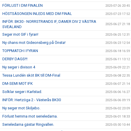
FÖRLUST I DM FINALEN
2025-07-26 20:45
HÖSTSÄSONGEN INLEDS MED DM FINAL
2025-07-23 17:52
INFÖR: BK30 - NORRSTRANDS IF, DAMER DIV 2 VÄSTRA
2025-06-27 21:18
SVEALAND
Seger mot GIF i fyran!
2025-06-25 12:31
Ny chans mot Gideonsberg på Önsta!
2025-06-23 12:54
TOPPMATCH I FYRAN
2025-06-18 16:59
DERBY DAGS!!!
2025-06-11 13:12
Ny seger i divison 4
2025-06-09 22:21
Tessa Lundén sköt BK till DM-Final
2025-06-08 22:35
DM-SEMI MOT IFK
2025-06-07 21:14
Solklar seger i Karlstad.
2025-06-06 16:27
INFÖR: Hertzöga 2 - Västerås BK30
2025-06-06 09:19
Ny seger mot Skiljebo.
2025-06-02 23:09
Förlust hemma mot serieledarna.
2025-06-01 18:33
Serieledarna gästar Ringvallen.
2025-05-30 10:44