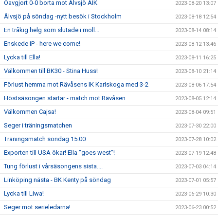
Oavgjort 0-0 borta mot Älvsjö AIK
2023-08-20 13:07
Älvsjö på söndag -nytt besök i Stockholm
2023-08-18 12:54
En tråkig helg som slutade i moll...
2023-08-14 08:14
Enskede IP - here we come!
2023-08-12 13:46
Lycka till Ella!
2023-08-11 16:25
Välkommen till BK30 - Stina Huss!
2023-08-10 21:14
Förlust hemma mot Rävåsens IK Karlskoga med 3-2
2023-08-06 17:54
Höstsäsongen startar - match mot Rävåsen
2023-08-05 12:14
Välkommen Cajsa!
2023-08-04 09:51
Seger i träningsmatchen
2023-07-30 22:00
Träningsmatch söndag 15.00
2023-07-28 10:02
Exporten till USA ökar! Ella ”goes west”!
2023-07-19 12:48
Tung förlust i vårsäsongens sista....
2023-07-03 04:14
Linköping nästa - BK Kenty på söndag
2023-07-01 05:57
Lycka till Liwa!
2023-06-29 10:30
Seger mot serieledarna!
2023-06-23 00:52