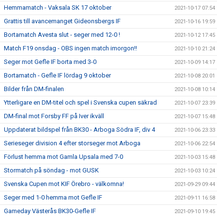
Hemmamatch - Vaksala SK 17 oktober
2021-10-17 07:54
Grattis till avancemanget Gideonsbergs IF
2021-10-16 19:59
Bortamatch Avesta slut - seger med 12-0 !
2021-10-12 17:45
Match F19 onsdag - OBS ingen match imorgon!!
2021-10-10 21:24
Seger mot Gefle IF borta med 3-0
2021-10-09 14:17
Bortamatch - Gefle IF lördag 9 oktober
2021-10-08 20:01
Bilder från DM-finalen
2021-10-08 10:14
Ytterligare en DM-titel och spel i Svenska cupen säkrad
2021-10-07 23:39
DM-final mot Forsby FF på Iver ikväll
2021-10-07 15:48
Uppdaterat bildspel från BK30 - Arboga Södra IF, div 4
2021-10-06 23:33
Serieseger division 4 efter storseger mot Arboga
2021-10-06 22:54
Förlust hemma mot Gamla Upsala med 7-0
2021-10-03 15:48
Stormatch på söndag - mot GUSK
2021-10-03 10:24
Svenska Cupen mot KIF Örebro - välkomna!
2021-09-29 09:44
Seger med 1-0 hemma mot Gefle IF
2021-09-11 16:58
Gameday Västerås BK30-Gefle IF
2021-09-10 19:45