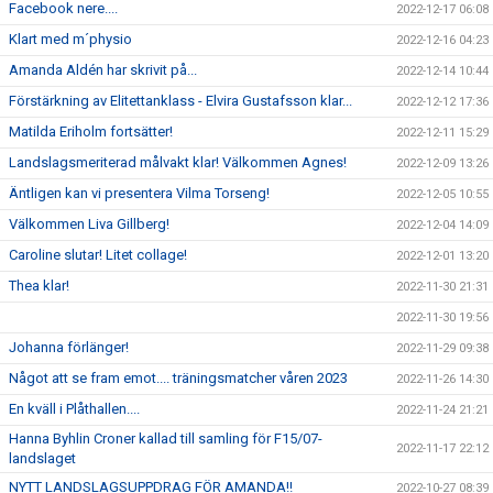
Facebook nere....
2022-12-17 06:08
Klart med m´physio
2022-12-16 04:23
Amanda Aldén har skrivit på...
2022-12-14 10:44
Förstärkning av Elitettanklass - Elvira Gustafsson klar...
2022-12-12 17:36
Matilda Eriholm fortsätter!
2022-12-11 15:29
Landslagsmeriterad målvakt klar! Välkommen Agnes!
2022-12-09 13:26
Äntligen kan vi presentera Vilma Torseng!
2022-12-05 10:55
Välkommen Liva Gillberg!
2022-12-04 14:09
Caroline slutar! Litet collage!
2022-12-01 13:20
Thea klar!
2022-11-30 21:31
2022-11-30 19:56
Johanna förlänger!
2022-11-29 09:38
Något att se fram emot.... träningsmatcher våren 2023
2022-11-26 14:30
En kväll i Plåthallen....
2022-11-24 21:21
Hanna Byhlin Croner kallad till samling för F15/07-
2022-11-17 22:12
landslaget
NYTT LANDSLAGSUPPDRAG FÖR AMANDA!!
2022-10-27 08:39