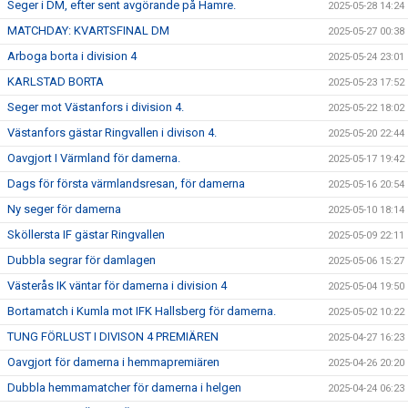
Seger i DM, efter sent avgörande på Hamre.
2025-05-28 14:24
MATCHDAY: KVARTSFINAL DM
2025-05-27 00:38
Arboga borta i division 4
2025-05-24 23:01
KARLSTAD BORTA
2025-05-23 17:52
Seger mot Västanfors i division 4.
2025-05-22 18:02
Västanfors gästar Ringvallen i divison 4.
2025-05-20 22:44
Oavgjort I Värmland för damerna.
2025-05-17 19:42
Dags för första värmlandsresan, för damerna
2025-05-16 20:54
Ny seger för damerna
2025-05-10 18:14
Sköllersta IF gästar Ringvallen
2025-05-09 22:11
Dubbla segrar för damlagen
2025-05-06 15:27
Västerås IK väntar för damerna i division 4
2025-05-04 19:50
Bortamatch i Kumla mot IFK Hallsberg för damerna.
2025-05-02 10:22
TUNG FÖRLUST I DIVISON 4 PREMIÄREN
2025-04-27 16:23
Oavgjort för damerna i hemmapremiären
2025-04-26 20:20
Dubbla hemmamatcher för damerna i helgen
2025-04-24 06:23