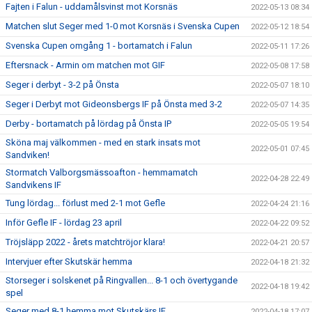
Fajten i Falun - uddamålsvinst mot Korsnäs
2022-05-13 08:34
Matchen slut Seger med 1-0 mot Korsnäs i Svenska Cupen
2022-05-12 18:54
Svenska Cupen omgång 1 - bortamatch i Falun
2022-05-11 17:26
Eftersnack - Armin om matchen mot GIF
2022-05-08 17:58
Seger i derbyt - 3-2 på Önsta
2022-05-07 18:10
Seger i Derbyt mot Gideonsbergs IF på Önsta med 3-2
2022-05-07 14:35
Derby - bortamatch på lördag på Önsta IP
2022-05-05 19:54
Sköna maj välkommen - med en stark insats mot
2022-05-01 07:45
Sandviken!
Stormatch Valborgsmässoafton - hemmamatch
2022-04-28 22:49
Sandvikens IF
Tung lördag... förlust med 2-1 mot Gefle
2022-04-24 21:16
Inför Gefle IF - lördag 23 april
2022-04-22 09:52
Tröjsläpp 2022 - årets matchtröjor klara!
2022-04-21 20:57
Intervjuer efter Skutskär hemma
2022-04-18 21:32
Storseger i solskenet på Ringvallen... 8-1 och övertygande
2022-04-18 19:42
spel
Seger med 8-1 hemma mot Skutskärs IF
2022-04-18 17:07