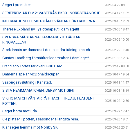
Seger i premiären!!
2026-04-22 08:51
SERIEPREMIÄR DIV 2: VÄSTERÅS BK30 - NORRSTRANDS IF
2026-04-17 11:32
INTERNATIONELLT MOTSTÅND VÄNTAR FÖR DAMERNA
2026-03-13 12:39
Therese Ekbland ny Fysioterapeut i damlaget!!
2026-03-06 18:47
SVENSKA MÄSTARNA HAMMARBY IF GÄSTAR
2026-03-06 10:00
RINGVALLEN!!
Stark insats av damerna i deras andra träningsmatch.
2026-02-22 11:40
Gustav Landberg förstärker ledarstaben i damlaget!
2026-01-08 12:36
Francisco Torres tar över BK30 DAM
2025-12-12 08:38
Damerna spelar McDonaldscupen
2025-10-17 19:34
Säsongsavslutning i Karlstad.
2025-10-11 11:47
SISTA HEMMAMATCHEN, DERBY MOT GIF!!
2025-10-03 18:19
VIKTIG MATCH VÄNTAR PÅ HITACHI, TREDJE PLATSEN I
2025-10-02 12:50
POTTEN.
Seger borta mot Eda IF
2025-09-27 17:47
6:e platsen i potten, i säsongens längsta resa.
2025-09-26 18:01
Klar seger hemma mot Norrby SK
2025-09-23 20:31