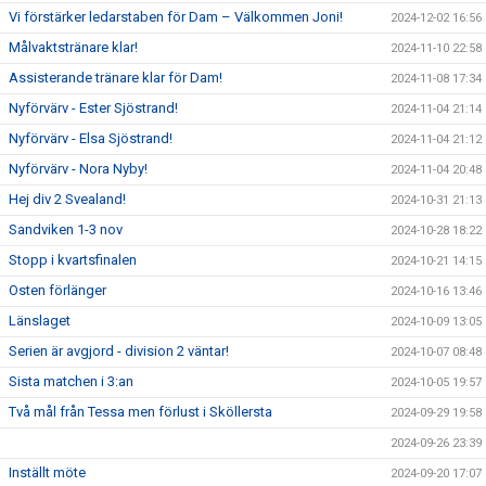
Vi förstärker ledarstaben för Dam – Välkommen Joni!
2024-12-02 16:56
Målvaktstränare klar!
2024-11-10 22:58
Assisterande tränare klar för Dam!
2024-11-08 17:34
Nyförvärv - Ester Sjöstrand!
2024-11-04 21:14
Nyförvärv - Elsa Sjöstrand!
2024-11-04 21:12
Nyförvärv - Nora Nyby!
2024-11-04 20:48
Hej div 2 Svealand!
2024-10-31 21:13
Sandviken 1-3 nov
2024-10-28 18:22
Stopp i kvartsfinalen
2024-10-21 14:15
Osten förlänger
2024-10-16 13:46
Länslaget
2024-10-09 13:05
Serien är avgjord - division 2 väntar!
2024-10-07 08:48
Sista matchen i 3:an
2024-10-05 19:57
Två mål från Tessa men förlust i Sköllersta
2024-09-29 19:58
2024-09-26 23:39
Inställt möte
2024-09-20 17:07