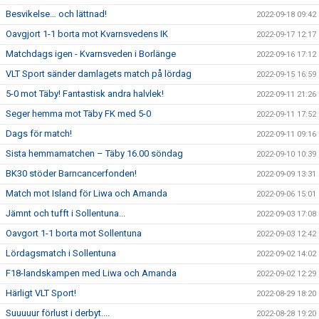
Besvikelse… och lättnad!
2022-09-18 09:42
Oavgjort 1-1 borta mot Kvarnsvedens IK
2022-09-17 12:17
Matchdags igen - Kvarnsveden i Borlänge
2022-09-16 17:12
VLT Sport sänder damlagets match på lördag
2022-09-15 16:59
5-0 mot Täby! Fantastisk andra halvlek!
2022-09-11 21:26
Seger hemma mot Täby FK med 5-0
2022-09-11 17:52
Dags för match!
2022-09-11 09:16
Sista hemmamatchen – Täby 16.00 söndag
2022-09-10 10:39
BK30 stöder Barncancerfonden!
2022-09-09 13:31
Match mot Island för Liwa och Amanda
2022-09-06 15:01
Jämnt och tufft i Sollentuna...
2022-09-03 17:08
Oavgort 1-1 borta mot Sollentuna
2022-09-03 12:42
Lördagsmatch i Sollentuna
2022-09-02 14:02
F18-landskampen med Liwa och Amanda
2022-09-02 12:29
Härligt VLT Sport!
2022-08-29 18:20
Suuuuur förlust i derbyt....
2022-08-28 19:20