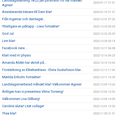
Landslagssamling 18-22 jan på Bosön för vår målvakt
2023-01-17 21:51
Agnes!
Assisterande tränare till Dam klar!
2023-01-10 21:57
Från Ingemar och damlaget...
2022-12-31 07:25
Ytterligare en julklapp - Liwa fortsätter!
2022-12-23 03:53
God Jul
2022-12-22 20:29
Linn klar!
2022-12-20 03:14
Facebook nere....
2022-12-17 06:08
Klart med m´physio
2022-12-16 04:23
Amanda Aldén har skrivit på...
2022-12-14 10:44
Förstärkning av Elitettanklass - Elvira Gustafsson klar...
2022-12-12 17:36
Matilda Eriholm fortsätter!
2022-12-11 15:29
Landslagsmeriterad målvakt klar! Välkommen Agnes!
2022-12-09 13:26
Äntligen kan vi presentera Vilma Torseng!
2022-12-05 10:55
Välkommen Liva Gillberg!
2022-12-04 14:09
Caroline slutar! Litet collage!
2022-12-01 13:20
Thea klar!
2022-11-30 21:31