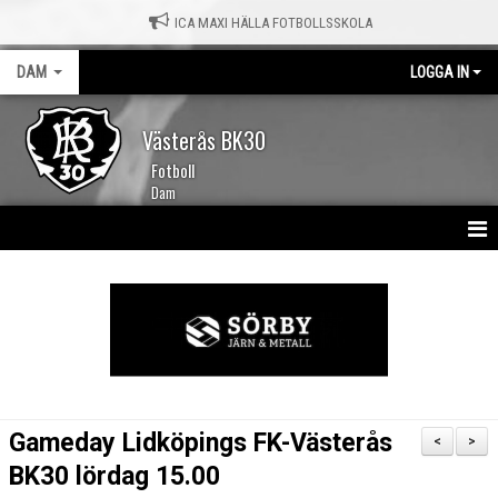
ICA MAXI HÄLLA FOTBOLLSSKOLA
DAM
LOGGA IN
Västerås BK30
Fotboll
Dam
HEM
NYHETER
KALENDER
TRUPPEN
Gameday Lidköpings FK-Västerås
<
>
MATCHER
BK30 lördag 15.00