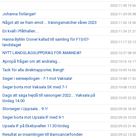
2022-11-30 19:56
Johanna förlänger!
2022-11-29 09:38
Något att se fram emot.... träningsmatcher våren 2023
2022-11-26 14:30
En kväll i Plåthallen....
2022-11-24 21:21
Hanna Byhlin Croner kallad till samling för F15/07-
2022-11-17 22:12
landslaget
NYTT LANDSLAGSUPPDRAG FÖR AMANDA!!
2022-10-27 08:39
Apropå frågan om att andralag....
2022-10-16 16:17
Tack för alla direktrapporter, Bengt!
2022-10-09 16:06
Seger i serieepilogen - 7-1 mot Vaksala!
2022-10-08 17:42
Seger borta mot Vaksala SK med 7-1
2022-10-08 13:52
Dags att säga hejdå till säsongen 2022…. Vaksala på
2022-10-05 22:32
lördag 14.00
Storseger i Uppsala… 9-1!
2022-09-24 18:35
Seger borta mot Upsala IF med 9-1
2022-09-24 10:03
Upsala IF på Ekebyvallen 11.30 lördag
2022-09-23 21:46
Resultat av insamlingen till Barncancerfonden
2022-09-22 13:32