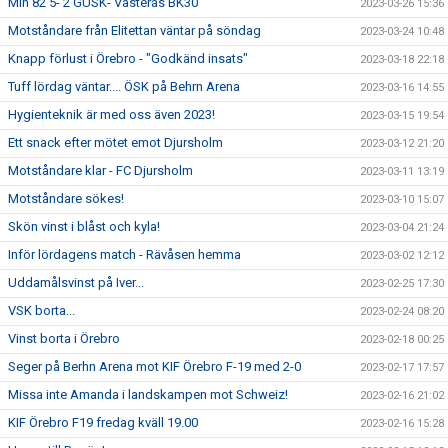
Min 82 5- 2 GUSK- Västerås BK30
2023-03-26 15:36
Motståndare från Elitettan väntar på söndag
2023-03-24 10:48
Knapp förlust i Örebro - "Godkänd insats"
2023-03-18 22:18
Tuff lördag väntar.... ÖSK på Behrn Arena
2023-03-16 14:55
Hygienteknik är med oss även 2023!
2023-03-15 19:54
Ett snack efter mötet emot Djursholm
2023-03-12 21:20
Motståndare klar - FC Djursholm
2023-03-11 13:19
Motståndare sökes!
2023-03-10 15:07
Skön vinst i blåst och kyla!
2023-03-04 21:24
Inför lördagens match - Rävåsen hemma
2023-03-02 12:12
Uddamålsvinst på Iver...
2023-02-25 17:30
VSK borta...
2023-02-24 08:20
Vinst borta i Örebro
2023-02-18 00:25
Seger på Berhn Arena mot KIF Örebro F-19 med 2-0
2023-02-17 17:57
Missa inte Amanda i landskampen mot Schweiz!
2023-02-16 21:02
KIF Örebro F19 fredag kväll 19.00
2023-02-16 15:28