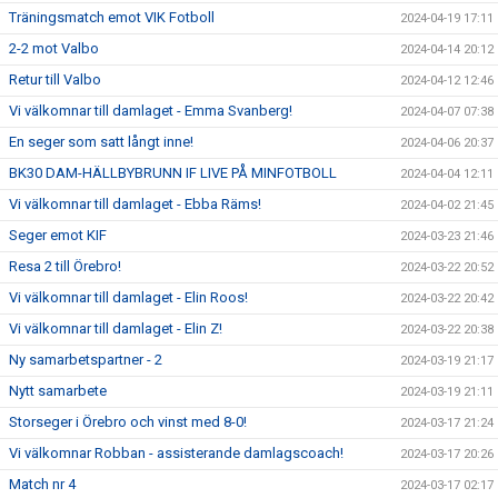
Träningsmatch emot VIK Fotboll
2024-04-19 17:11
2-2 mot Valbo
2024-04-14 20:12
Retur till Valbo
2024-04-12 12:46
Vi välkomnar till damlaget - Emma Svanberg!
2024-04-07 07:38
En seger som satt långt inne!
2024-04-06 20:37
BK30 DAM-HÄLLBYBRUNN IF LIVE PÅ MINFOTBOLL
2024-04-04 12:11
Vi välkomnar till damlaget - Ebba Räms!
2024-04-02 21:45
Seger emot KIF
2024-03-23 21:46
Resa 2 till Örebro!
2024-03-22 20:52
Vi välkomnar till damlaget - Elin Roos!
2024-03-22 20:42
Vi välkomnar till damlaget - Elin Z!
2024-03-22 20:38
Ny samarbetspartner - 2
2024-03-19 21:17
Nytt samarbete
2024-03-19 21:11
Storseger i Örebro och vinst med 8-0!
2024-03-17 21:24
Vi välkomnar Robban - assisterande damlagscoach!
2024-03-17 20:26
Match nr 4
2024-03-17 02:17