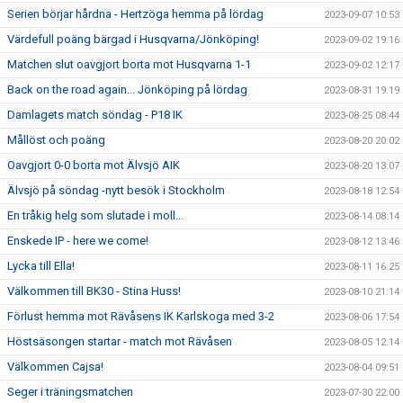
Serien börjar hårdna - Hertzöga hemma på lördag
2023-09-07 10:53
Värdefull poäng bärgad i Husqvarna/Jönköping!
2023-09-02 19:16
Matchen slut oavgjort borta mot Husqvarna 1-1
2023-09-02 12:17
Back on the road again... Jönköping på lördag
2023-08-31 19:19
Damlagets match söndag - P18 IK
2023-08-25 08:44
Mållöst och poäng
2023-08-20 20:02
Oavgjort 0-0 borta mot Älvsjö AIK
2023-08-20 13:07
Älvsjö på söndag -nytt besök i Stockholm
2023-08-18 12:54
En tråkig helg som slutade i moll...
2023-08-14 08:14
Enskede IP - here we come!
2023-08-12 13:46
Lycka till Ella!
2023-08-11 16:25
Välkommen till BK30 - Stina Huss!
2023-08-10 21:14
Förlust hemma mot Rävåsens IK Karlskoga med 3-2
2023-08-06 17:54
Höstsäsongen startar - match mot Rävåsen
2023-08-05 12:14
Välkommen Cajsa!
2023-08-04 09:51
Seger i träningsmatchen
2023-07-30 22:00