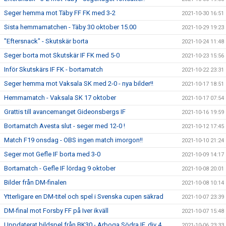
Seger hemma mot Täby FF FK med 3-2
2021-10-30 16:51
Sista hemmamatchen - Täby 30 oktober 15.00
2021-10-29 19:23
"Eftersnack" - Skutskär borta
2021-10-24 11:48
Seger borta mot Skutskär IF FK med 5-0
2021-10-23 15:56
Inför Skutskärs IF FK - bortamatch
2021-10-22 23:31
Seger hemma mot Vaksala SK med 2-0 - nya bilder!!
2021-10-17 18:51
Hemmamatch - Vaksala SK 17 oktober
2021-10-17 07:54
Grattis till avancemanget Gideonsbergs IF
2021-10-16 19:59
Bortamatch Avesta slut - seger med 12-0 !
2021-10-12 17:45
Match F19 onsdag - OBS ingen match imorgon!!
2021-10-10 21:24
Seger mot Gefle IF borta med 3-0
2021-10-09 14:17
Bortamatch - Gefle IF lördag 9 oktober
2021-10-08 20:01
Bilder från DM-finalen
2021-10-08 10:14
Ytterligare en DM-titel och spel i Svenska cupen säkrad
2021-10-07 23:39
DM-final mot Forsby FF på Iver ikväll
2021-10-07 15:48
Uppdaterat bildspel från BK30 - Arboga Södra IF, div 4
2021-10-06 23:33