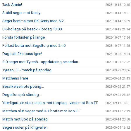
Tack Armin!
2023-10-15 10:15
Stabil seger mot Kenty
2023-10-14 18:21
Seger hemma mot BK Kenty med 6-2
2023-10-14 15:09
BK-kollega på besök - lördag 13.00
2023-10-12 21:14
Första förlusten på länge
2023-10-07 17:54
Förlust borta mot Segeltorp med 2 - 0
2023-10-07 11:28
Dags att åka buss igen!
2023-10-05 18:24
2-0 seger mot Tyresö - uppdatering se nedan
2023-10-01 17:22
Tyresö FF - match på söndag
2023-09-29 23:06
Matchens lirare
2023-09-24 21:43
Besvikelse trots poäng...
2023-09-24 21:27
Degerfors på söndag...
2023-09-21 23:12
Ytterligare en stark insats mot topplag - vinst mot Boo FF
2023-09-17 16:01
Matchen slut Seger med 3-1 borta mot Boo FF
2023-09-17 12:19
Match mot Boo på söndag
2023-09-14 23:58
Seger i solen på Ringvallen
2023-09-09 16:12