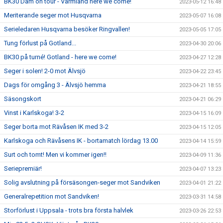
BK30 Dam on tour - Värmland here we come!
2023-05-12 16:48
Meriterande seger mot Husqvarna
2023-05-07 16:08
Serieledaren Husqvarna besöker Ringvallen!
2023-05-05 17:05
Tung förlust på Gotland...
2023-04-30 20:06
BK30 på turné! Gotland - here we come!
2023-04-27 12:28
Seger i solen! 2-0 mot Älvsjö
2023-04-22 23:45
Dags för omgång 3 - Älvsjö hemma
2023-04-21 18:55
Säsongskort
2023-04-21 06:29
Vinst i Karlskoga! 3-2
2023-04-15 16:09
Seger borta mot Rävåsen IK med 3-2
2023-04-15 12:05
Karlskoga och Rävåsens IK - bortamatch lördag 13.00
2023-04-14 15:59
Surt och tomt! Men vi kommer igen!!
2023-04-09 11:36
Seriepremiär!
2023-04-07 13:23
Solig avslutning på försäsongen-seger mot Sandviken
2023-04-01 21:22
Generalrepetition mot Sandviken!
2023-03-31 14:58
Storförlust i Uppsala - trots bra första halvlek
2023-03-26 22:53