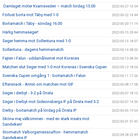
Damlaget möter Kvarnsveden – match lördag 15.00
2022-05-27 16:54
Förlust borta mot Täby med 1-0
2022-05-22 14:44
Bortamatch i Täby - söndag 16.00
2022-05-20 11:19
Härlig hemmaseger!
2022-05-15 20:44
Seger hemma mot Sollentuna med 1-0
2022-05-15 18:07
Sollentuna - dagens hemmamatch
2022-05-14 08:50
Fajten i Falun - uddamålsvinst mot Korsnäs
2022-05-13 08:34
Matchen slut Seger med 1-0 mot Korsnäs i Svenska Cupen
2022-05-12 18:54
Svenska Cupen omgång 1 - bortamatch i Falun
2022-05-11 17:26
Eftersnack - Armin om matchen mot GIF
2022-05-08 17:58
Seger i derbyt - 3-2 på Önsta
2022-05-07 18:10
Seger i Derbyt mot Gideonsbergs IF på Önsta med 3-2
2022-05-07 14:35
Derby - bortamatch på lördag på Önsta IP
2022-05-05 19:54
Sköna maj välkommen - med en stark insats mot
2022-05-01 07:45
Sandviken!
Stormatch Valborgsmässoafton - hemmamatch
2022-04-28 22:49
Sandvikens IF