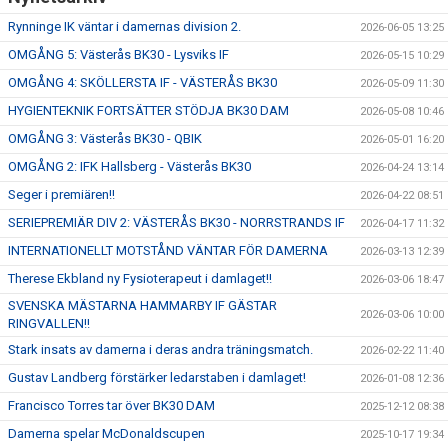
Rynninge IK väntar i damernas division 2.
2026-06-05 13:25
OMGÅNG 5: Västerås BK30 - Lysviks IF
2026-05-15 10:29
OMGÅNG 4: SKÖLLERSTA IF - VÄSTERÅS BK30
2026-05-09 11:30
HYGIENTEKNIK FORTSÄTTER STÖDJA BK30 DAM
2026-05-08 10:46
OMGÅNG 3: Västerås BK30 - QBIK
2026-05-01 16:20
OMGÅNG 2: IFK Hallsberg - Västerås BK30
2026-04-24 13:14
Seger i premiären!!
2026-04-22 08:51
SERIEPREMIÄR DIV 2: VÄSTERÅS BK30 - NORRSTRANDS IF
2026-04-17 11:32
INTERNATIONELLT MOTSTÅND VÄNTAR FÖR DAMERNA
2026-03-13 12:39
Therese Ekbland ny Fysioterapeut i damlaget!!
2026-03-06 18:47
SVENSKA MÄSTARNA HAMMARBY IF GÄSTAR
2026-03-06 10:00
RINGVALLEN!!
Stark insats av damerna i deras andra träningsmatch.
2026-02-22 11:40
Gustav Landberg förstärker ledarstaben i damlaget!
2026-01-08 12:36
Francisco Torres tar över BK30 DAM
2025-12-12 08:38
Damerna spelar McDonaldscupen
2025-10-17 19:34