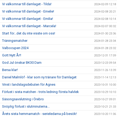
Vi välkomnar till damlaget - Tilda!
2024-02-09 12:18
Vi välkomnar till damlaget - Emelie!
2024-02-08 20:21
Vi välkomnar till damlaget - Emilia!
2024-02-08 10:14
Vi välkomnar till damlaget - Marcela!
2024-02-07 00:32
Start för...det du inte visste om oss!
2024-01-30 23:36
Träningsmatcher
2024-01-28 23:34
Valbocupen 2024
2024-01-28 23:32
Gott Nytt År!!
2023-12-31 17:09
God Jul önskar BK30 Dam
2023-12-23 09:54
Bersa klar!
2023-11-26 13:39
Daniel Malmlöf - klar som ny tränare för Damlaget
2023-11-14 12:13
Vinst i landslagsdebuten för Agnes
2023-10-31 10:00
Förlust i sista matchen - trots ledning första halvlek
2023-10-29 10:10
Säsongsavslutning i Örebro
2023-10-27 09:01
Snöplig förlust i slutminuterna...
2023-10-21 21:33
Årets sista hemmamatch - serieledarna på besök!
2023-10-20 11:06