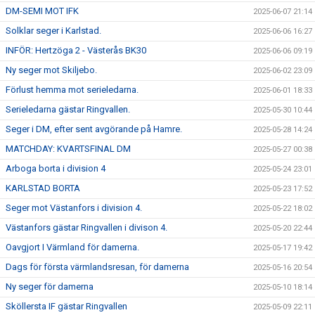
DM-SEMI MOT IFK
2025-06-07 21:14
Solklar seger i Karlstad.
2025-06-06 16:27
INFÖR: Hertzöga 2 - Västerås BK30
2025-06-06 09:19
Ny seger mot Skiljebo.
2025-06-02 23:09
Förlust hemma mot serieledarna.
2025-06-01 18:33
Serieledarna gästar Ringvallen.
2025-05-30 10:44
Seger i DM, efter sent avgörande på Hamre.
2025-05-28 14:24
MATCHDAY: KVARTSFINAL DM
2025-05-27 00:38
Arboga borta i division 4
2025-05-24 23:01
KARLSTAD BORTA
2025-05-23 17:52
Seger mot Västanfors i division 4.
2025-05-22 18:02
Västanfors gästar Ringvallen i divison 4.
2025-05-20 22:44
Oavgjort I Värmland för damerna.
2025-05-17 19:42
Dags för första värmlandsresan, för damerna
2025-05-16 20:54
Ny seger för damerna
2025-05-10 18:14
Sköllersta IF gästar Ringvallen
2025-05-09 22:11