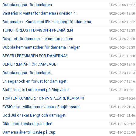
Dubbla segrar för damlagen
2025-05-06 15:27
Västerås IK väntar för damerna i division 4
2025-05-04 19:50
Bortamatch i Kumla mot IFK Hallsberg för damerna.
2025-05-02 10:22
TUNG FÖRLUST I DIVISON 4 PREMIÄREN
2025-04-27 16:23
Oavgjort för damerna i hemmapremiären
2025-04-26 20:20
Dubbla hemmamatcher för damerna i helgen
2025-04-24 06:23
SEGER I PREMIÄREN FÖR DAMERNA!!
2025-04-21 19:58
SERIEPREMIÄR FÖR DAMLAGET
2025-04-20 19:15
Dubbla segrar för damlaget.
2025-03-23 17:13
En seger och en förlust för damlaget.
2025-03-17 16:16
Stabil insatts i solskenet på Ringvallen
2025-03-10 13:51
TOMTEN KOMMER, 10 NYA SPELARE KLARA !!!!
2024-12-24
FYSIO klar - välkommen Jesper Esbjörnsson!
2024-12-22 21:15
God Jul önskar Bengt och damlaget!
2024-12-21 21:46
Glädjande besked i juletider!
2024-12-15 08:02
Damerna åker till Gävle på Cup
2024-12-12 20:00