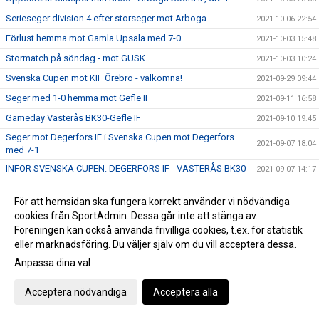
Serieseger division 4 efter storseger mot Arboga
2021-10-06 22:54
Förlust hemma mot Gamla Upsala med 7-0
2021-10-03 15:48
Stormatch på söndag - mot GUSK
2021-10-03 10:24
Svenska Cupen mot KIF Örebro - välkomna!
2021-09-29 09:44
Seger med 1-0 hemma mot Gefle IF
2021-09-11 16:58
Gameday Västerås BK30-Gefle IF
2021-09-10 19:45
Seger mot Degerfors IF i Svenska Cupen mot Degerfors
2021-09-07 18:04
med 7-1
INFÖR SVENSKA CUPEN: DEGERFORS IF - VÄSTERÅS BK30
2021-09-07 14:17
Oavgjort 2-2 mot Rimbo IF på bortaplan
2021-09-04 12:38
För att hemsidan ska fungera korrekt använder vi nödvändiga
Dam reser till Roslagen för match mot Rimbo IF
2021-09-03 17:24
cookies från SportAdmin. Dessa går inte att stänga av.
TRIPPELT BK30 I LANDSLAGET!!!
Föreningen kan också använda frivilliga cookies, t.ex. för statistik
2021-09-01 13:33
eller marknadsföring. Du väljer själv om du vill acceptera dessa.
Seger hemma mot Selånger SK med 6-0
2021-08-28 16:52
Anpassa dina val
INFÖR: VÄSTERÅS BK30 DAM - SELÅNGER SK
2021-08-27 09:26
Seriepremiär Div 4 Västmanland!
2021-08-23 10:25
Acceptera nödvändiga
Acceptera alla
Förlust borta mot Täby med 1-0
2021-08-21 15:39