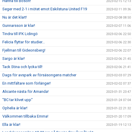
Hanna till Bosön!
2023-02-15 12:13
Seger med 2-1 i mötet emot Eskilstuna United F19
2023-02-11 09:36
Nu är det klart!
2023-02-08 08:50
Gunnarsson är klar!
2023-02-07 11:06
Tindra till IFK Lidingö
2023-02-06 22:50
Felicia flyttar för studier...
2023-02-06 22:30
Fjellman till Gideonsberg!
2023-02-06 22:07
Sargo är klar!
2023-02-06 21:45
Tack Stina och lycka till!
2023-02-06 21:41
Dags för avspark av försäsongens matcher
2023-02-03 07:29
En mittfältare som förlänger!
2023-02-02 07:37
Alicante nästa för Amanda!
2023-01-31 23:47
"BC tar klivet upp"
2023-01-24 07:04
Ophelia är klar!
2023-01-22 21:32
Välkommen tillbaka Emma!
2023-01-20 17:09
Ella är klar!
2023-01-19 12:13