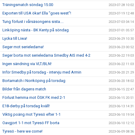
Träningsmatch söndag 15.00
2023-07-28 10:02
Exporten till USA ökar! Ella ”goes west”!
2023-07-19 12:48
Tung förlust i vårsäsongens sista....
2023-07-03 04:14
Linköping nästa - BK Kenty på söndag
2023-07-01 05:57
Lycka till Liwa!
2023-06-29 10:30
Seger mot serieledarna!
2023-06-23 00:52
Seger borta mot serieledarna Smedby AIS med 4-2
2023-06-22 19:03
Ingen sändning via VLT/BLN!
2023-06-22 11:03
Inför Smedby på torsdag - intervju med Armin
2023-06-20 21:29
Bortamatch i Norrköping på torsdag
2023-06-20 18:02
Bilder från dagens match
2023-06-15 22:47
Förlust hemma mot ÖSK FK med 2-1
2023-06-15 20:51
E18-derby på torsdag kväll!
2023-06-13 14:31
Viktig poäng mot Tyresö efter 1-1
2023-06-10 19:54
Oavgjort 1-1 mot Tyresö FF borta
2023-06-10 12:12
Tyresö - here we come!
2023-06-09 08:36