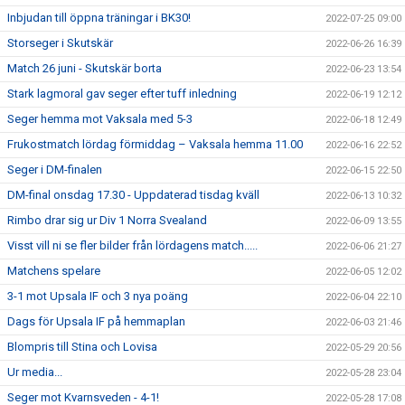
Inbjudan till öppna träningar i BK30!
2022-07-25 09:00
Storseger i Skutskär
2022-06-26 16:39
Match 26 juni - Skutskär borta
2022-06-23 13:54
Stark lagmoral gav seger efter tuff inledning
2022-06-19 12:12
Seger hemma mot Vaksala med 5-3
2022-06-18 12:49
Frukostmatch lördag förmiddag – Vaksala hemma 11.00
2022-06-16 22:52
Seger i DM-finalen
2022-06-15 22:50
DM-final onsdag 17.30 - Uppdaterad tisdag kväll
2022-06-13 10:32
Rimbo drar sig ur Div 1 Norra Svealand
2022-06-09 13:55
Visst vill ni se fler bilder från lördagens match.....
2022-06-06 21:27
Matchens spelare
2022-06-05 12:02
3-1 mot Upsala IF och 3 nya poäng
2022-06-04 22:10
Dags för Upsala IF på hemmaplan
2022-06-03 21:46
Blompris till Stina och Lovisa
2022-05-29 20:56
Ur media...
2022-05-28 23:04
Seger mot Kvarnsveden - 4-1!
2022-05-28 17:08