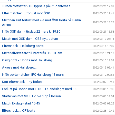
Turnén fortsätter - IK Uppsala på Studenternas
2022-03-26 12:01
Efter matchen.... förlust mot ÖSK
2022-03-23 19:41
Matchen slut förlust med 2-1 mot ÖSK borta på Berhn
2022-03-22 18:25
Arena
Inför ÖSK dam - tisdag 22 mars kl 19.30
2022-03-21 15:58
Match mot ÖSK dam - OBS nytt datum
2022-03-17 23:14
Eftersnack - Hallsberg borta
2022-03-14 16:09
Materialförvaltare till Västerås BK30 Dam
2022-03-13 21:19
Oavgjort 3 - 3 borta mot Hallsberg
2022-03-13 12:09
Avresa mot Hallsberg...
2022-03-13 09:41
Inför bortamatchen IFK Hallsberg 13 mars
2022-03-12 09:55
Kort eftersnack.... ny förlust
2022-03-07 15:41
Förlust på Bosön mot F 15 F 17 landslaget med 3-0
2022-03-05 15:36
Startelvan mot SvFF F-15 -F17 på Bosön
2022-03-05 14:54
Match lördag - start 15.45
2022-03-03 09:25
Eftersnack.... KIF borta
2022-02-28 12:42