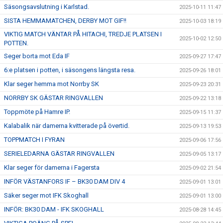
Säsongsavslutning i Karlstad.
2025-10-11 11:47
SISTA HEMMAMATCHEN, DERBY MOT GIF!!
2025-10-03 18:19
VIKTIG MATCH VÄNTAR PÅ HITACHI, TREDJE PLATSEN I
2025-10-02 12:50
POTTEN.
Seger borta mot Eda IF
2025-09-27 17:47
6:e platsen i potten, i säsongens längsta resa.
2025-09-26 18:01
Klar seger hemma mot Norrby SK
2025-09-23 20:31
NORRBY SK GÄSTAR RINGVALLEN
2025-09-22 13:18
Toppmöte på Hamre IP.
2025-09-15 11:37
Kalabalik när damerna kvitterade på övertid.
2025-09-13 19:53
TOPPMATCH I FYRAN
2025-09-06 17:56
SERIELEDARNA GÄSTAR RINGVALLEN
2025-09-05 13:17
Klar seger för damerna i Fagersta
2025-09-02 21:54
INFÖR VÄSTANFORS IF – BK30 DAM DIV 4
2025-09-01 13:01
Säker seger mot IFK Skoghall
2025-09-01 13:00
INFÖR: BK30 DAM - IFK SKOGHALL
2025-08-28 14:45