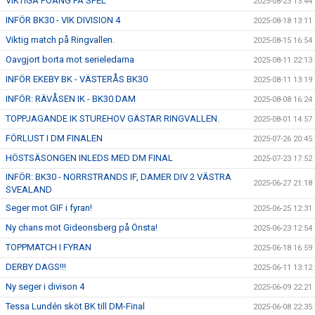
VIKTIGA POÄNG PÅ SPEL
2025-08-23 13:44
INFÖR BK30 - VIK DIVISION 4
2025-08-18 13:11
Viktig match på Ringvallen.
2025-08-15 16:54
Oavgjort borta mot serieledarna
2025-08-11 22:13
INFÖR EKEBY BK - VÄSTERÅS BK30
2025-08-11 13:19
INFÖR: RÄVÅSEN IK - BK30 DAM
2025-08-08 16:24
TOPPJAGANDE IK STUREHOV GÄSTAR RINGVALLEN.
2025-08-01 14:57
FÖRLUST I DM FINALEN
2025-07-26 20:45
HÖSTSÄSONGEN INLEDS MED DM FINAL
2025-07-23 17:52
INFÖR: BK30 - NORRSTRANDS IF, DAMER DIV 2 VÄSTRA
2025-06-27 21:18
SVEALAND
Seger mot GIF i fyran!
2025-06-25 12:31
Ny chans mot Gideonsberg på Önsta!
2025-06-23 12:54
TOPPMATCH I FYRAN
2025-06-18 16:59
DERBY DAGS!!!
2025-06-11 13:12
Ny seger i divison 4
2025-06-09 22:21
Tessa Lundén sköt BK till DM-Final
2025-06-08 22:35