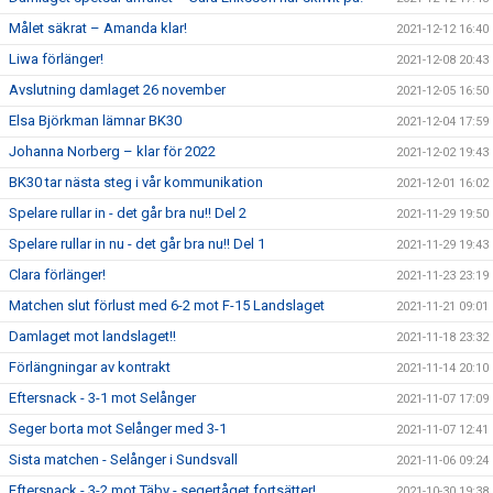
Målet säkrat – Amanda klar!
2021-12-12 16:40
Liwa förlänger!
2021-12-08 20:43
Avslutning damlaget 26 november
2021-12-05 16:50
Elsa Björkman lämnar BK30
2021-12-04 17:59
Johanna Norberg – klar för 2022
2021-12-02 19:43
BK30 tar nästa steg i vår kommunikation
2021-12-01 16:02
Spelare rullar in - det går bra nu!! Del 2
2021-11-29 19:50
Spelare rullar in nu - det går bra nu!! Del 1
2021-11-29 19:43
Clara förlänger!
2021-11-23 23:19
Matchen slut förlust med 6-2 mot F-15 Landslaget
2021-11-21 09:01
Damlaget mot landslaget!!
2021-11-18 23:32
Förlängningar av kontrakt
2021-11-14 20:10
Eftersnack - 3-1 mot Selånger
2021-11-07 17:09
Seger borta mot Selånger med 3-1
2021-11-07 12:41
Sista matchen - Selånger i Sundsvall
2021-11-06 09:24
Eftersnack - 3-2 mot Täby - segertåget fortsätter!
2021-10-30 19:38