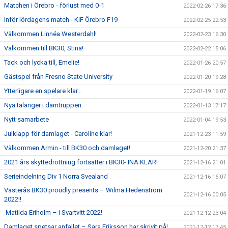
Matchen i Örebro - förlust med 0-1
2022-02-26 17:36
Inför lördagens match - KIF Örebro F19
2022-02-25 22:53
Välkommen Linnéa Westerdahl!
2022-02-23 16:30
Välkommen till BK30, Stina!
2022-02-22 15:06
Tack och lycka till, Emelie!
2022-01-26 20:57
Gästspel från Fresno State University
2022-01-20 19:28
Ytterligare en spelare klar...
2022-01-19 16:07
Nya talanger i damtruppen
2022-01-13 17:17
Nytt samarbete
2022-01-04 19:53
Julklapp för damlaget - Caroline klar!
2021-12-23 11:59
Välkommen Armin - till BK30 och damlaget!
2021-12-20 21:37
2021 års skyttedrottning fortsätter i BK30- INA KLAR!
2021-12-16 21:01
Serieindelning Div 1 Norra Svealand
2021-12-16 16:07
Västerås BK30 proudly presents – Wilma Hedenström
2021-12-16 00:05
2022!!
Matilda Eriholm – i Svartvitt 2022!
2021-12-12 23:04
Damlaget spetsar anfallet – Sara Eriksson har skrivit på!
2021-12-12 17:45