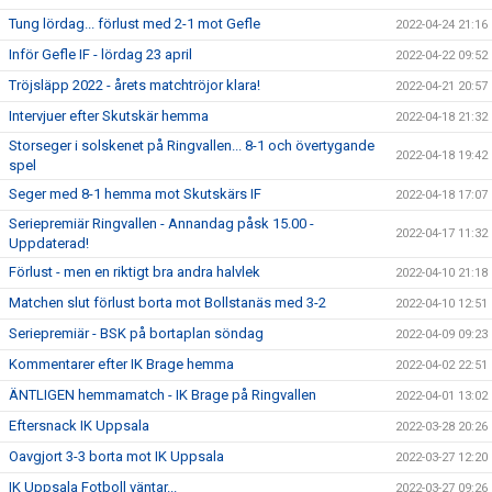
Tung lördag... förlust med 2-1 mot Gefle
2022-04-24 21:16
Inför Gefle IF - lördag 23 april
2022-04-22 09:52
Tröjsläpp 2022 - årets matchtröjor klara!
2022-04-21 20:57
Intervjuer efter Skutskär hemma
2022-04-18 21:32
Storseger i solskenet på Ringvallen... 8-1 och övertygande
2022-04-18 19:42
spel
Seger med 8-1 hemma mot Skutskärs IF
2022-04-18 17:07
Seriepremiär Ringvallen - Annandag påsk 15.00 -
2022-04-17 11:32
Uppdaterad!
Förlust - men en riktigt bra andra halvlek
2022-04-10 21:18
Matchen slut förlust borta mot Bollstanäs med 3-2
2022-04-10 12:51
Seriepremiär - BSK på bortaplan söndag
2022-04-09 09:23
Kommentarer efter IK Brage hemma
2022-04-02 22:51
ÄNTLIGEN hemmamatch - IK Brage på Ringvallen
2022-04-01 13:02
Eftersnack IK Uppsala
2022-03-28 20:26
Oavgjort 3-3 borta mot IK Uppsala
2022-03-27 12:20
IK Uppsala Fotboll väntar...
2022-03-27 09:26