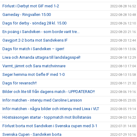
Förlust i Derbyt mot GIF med 1-2
2022-08-28 16:52
Gameday - Ringvallen 15.00
2022-08-28 10:48
Dags för derby - söndag 28 kl. 15.00
2022-08-26 12:10
En poäng i Sandviken - som borde varit tre...
2022-08-20 21:16
Oavgjort 2-2 borta mot Sandvikens IF
2022-08-20 12:44
Dags för match i Sandviken – igen!
2022-08-19 13:06
Liwa och Amanda uttagna till landslagsspel!
2022-08-18 12:29
Varmt, jämnt och Sara matchvinnare
2022-08-13 17:04
Seger hemma mot Gefle IF med 1-0
2022-08-13 15:58
Dags för revansch!!
2022-08-11 21:32
Bilder och lite till från dagens match - UPPDATERAD!!
2022-08-06 19:16
Inför matchen - intervju med Caroline Larsson
2022-08-05 23:05
Inför matchen - några bilder och intervju med Liwa i VLT
2022-08-05 19:14
Höstsäsongen startar - toppmatch mot Bollstanäs
2022-08-03 16:22
Förlust borta mot Sandviken i Svenska cupen med 3-1
2022-07-31 14:00
Svenska Cupen - Sandviken borta
2022-07-29 10:16