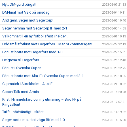
Nytt DM-guld bärgat!
2023-06-07 21:33
DM-final mot VSK på onsdag
2023-06-04 19:11
Äntligen!! Seger mot Segeltorp!
2023-06-03 19:40
Seger hemma mot Segeltorp IF med 2-1
2023-06-03 14:55
Välkomna till en ny fotbollsfest i helgen!
2023-06-01 19:13
Uddamålsförlust mot Degerfors... Men vi kommer igen!
2023-05-27 22:19
Förlust borta mot Degerfors med 1-0
2023-05-27 15:31
Helgresa till Degerfors
2023-05-26 12:40
Förlust i Svenska Cupen
2023-05-23 22:25
Förlust borta mot Älta IF i Svenska Cupen med 3-1
2023-05-23 18:55
Cupmatch I Stockholm - Älta IF
2023-05-21 18:52
Coach Talk med Armin
2023-05-18 20:28
Kristi Himmelsfärd och ny utmaning – Boo FF på
2023-05-17 07:21
Ringvallen!
Tufft - nödvändigt - skönt!
2023-05-14 19:32
Seger borta mot Hertzöga BK med 1-0
2023-05-14 15:00