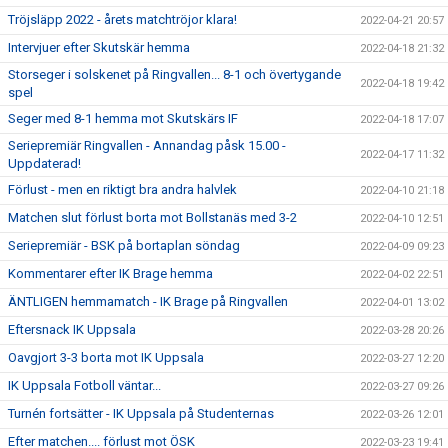
Tröjsläpp 2022 - årets matchtröjor klara!
2022-04-21 20:57
Intervjuer efter Skutskär hemma
2022-04-18 21:32
Storseger i solskenet på Ringvallen... 8-1 och övertygande
2022-04-18 19:42
spel
Seger med 8-1 hemma mot Skutskärs IF
2022-04-18 17:07
Seriepremiär Ringvallen - Annandag påsk 15.00 -
2022-04-17 11:32
Uppdaterad!
Förlust - men en riktigt bra andra halvlek
2022-04-10 21:18
Matchen slut förlust borta mot Bollstanäs med 3-2
2022-04-10 12:51
Seriepremiär - BSK på bortaplan söndag
2022-04-09 09:23
Kommentarer efter IK Brage hemma
2022-04-02 22:51
ÄNTLIGEN hemmamatch - IK Brage på Ringvallen
2022-04-01 13:02
Eftersnack IK Uppsala
2022-03-28 20:26
Oavgjort 3-3 borta mot IK Uppsala
2022-03-27 12:20
IK Uppsala Fotboll väntar...
2022-03-27 09:26
Turnén fortsätter - IK Uppsala på Studenternas
2022-03-26 12:01
Efter matchen.... förlust mot ÖSK
2022-03-23 19:41