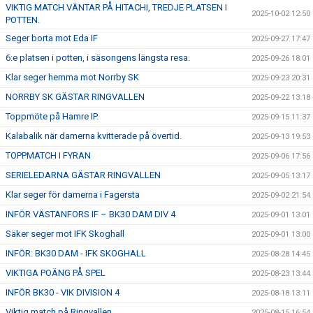
VIKTIG MATCH VÄNTAR PÅ HITACHI, TREDJE PLATSEN I
2025-10-02 12:50
POTTEN.
Seger borta mot Eda IF
2025-09-27 17:47
6:e platsen i potten, i säsongens längsta resa.
2025-09-26 18:01
Klar seger hemma mot Norrby SK
2025-09-23 20:31
NORRBY SK GÄSTAR RINGVALLEN
2025-09-22 13:18
Toppmöte på Hamre IP.
2025-09-15 11:37
Kalabalik när damerna kvitterade på övertid.
2025-09-13 19:53
TOPPMATCH I FYRAN
2025-09-06 17:56
SERIELEDARNA GÄSTAR RINGVALLEN
2025-09-05 13:17
Klar seger för damerna i Fagersta
2025-09-02 21:54
INFÖR VÄSTANFORS IF – BK30 DAM DIV 4
2025-09-01 13:01
Säker seger mot IFK Skoghall
2025-09-01 13:00
INFÖR: BK30 DAM - IFK SKOGHALL
2025-08-28 14:45
VIKTIGA POÄNG PÅ SPEL
2025-08-23 13:44
INFÖR BK30 - VIK DIVISION 4
2025-08-18 13:11
Viktig match på Ringvallen.
2025-08-15 16:54