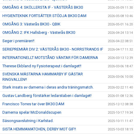
OMGÅNG 4: SKÖLLERSTA IF - VÄSTERÅS BK30
2026-05-09 11:30
HYGIENTEKNIK FORTSÄTTER STÖDJA BK30 DAM
2026-05-08 10:46
OMGÅNG 3: Västerås BK30 - QBIK
2026-05-01 16:20
OMGÅNG 2: IFK Hallsberg - Västerås BK30
2026-04-24 13:14
Seger i premiären!!
2026-04-22 08:51
SERIEPREMIÄR DIV 2: VÄSTERÅS BK30 - NORRSTRANDS IF
2026-04-17 11:32
INTERNATIONELLT MOTSTÅND VÄNTAR FÖR DAMERNA
2026-03-13 12:39
Therese Ekbland ny Fysioterapeut i damlaget!!
2026-03-06 18:47
SVENSKA MÄSTARNA HAMMARBY IF GÄSTAR
2026-03-06 10:00
RINGVALLEN!!
Stark insats av damerna i deras andra träningsmatch.
2026-02-22 11:40
Gustav Landberg förstärker ledarstaben i damlaget!
2026-01-08 12:36
Francisco Torres tar över BK30 DAM
2025-12-12 08:38
Damerna spelar McDonaldscupen
2025-10-17 19:34
Säsongsavslutning i Karlstad.
2025-10-11 11:47
SISTA HEMMAMATCHEN, DERBY MOT GIF!!
2025-10-03 18:19