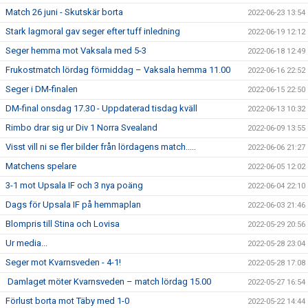
Match 26 juni - Skutskär borta
2022-06-23 13:54
Stark lagmoral gav seger efter tuff inledning
2022-06-19 12:12
Seger hemma mot Vaksala med 5-3
2022-06-18 12:49
Frukostmatch lördag förmiddag – Vaksala hemma 11.00
2022-06-16 22:52
Seger i DM-finalen
2022-06-15 22:50
DM-final onsdag 17.30 - Uppdaterad tisdag kväll
2022-06-13 10:32
Rimbo drar sig ur Div 1 Norra Svealand
2022-06-09 13:55
Visst vill ni se fler bilder från lördagens match.....
2022-06-06 21:27
Matchens spelare
2022-06-05 12:02
3-1 mot Upsala IF och 3 nya poäng
2022-06-04 22:10
Dags för Upsala IF på hemmaplan
2022-06-03 21:46
Blompris till Stina och Lovisa
2022-05-29 20:56
Ur media...
2022-05-28 23:04
Seger mot Kvarnsveden - 4-1!
2022-05-28 17:08
Damlaget möter Kvarnsveden – match lördag 15.00
2022-05-27 16:54
Förlust borta mot Täby med 1-0
2022-05-22 14:44