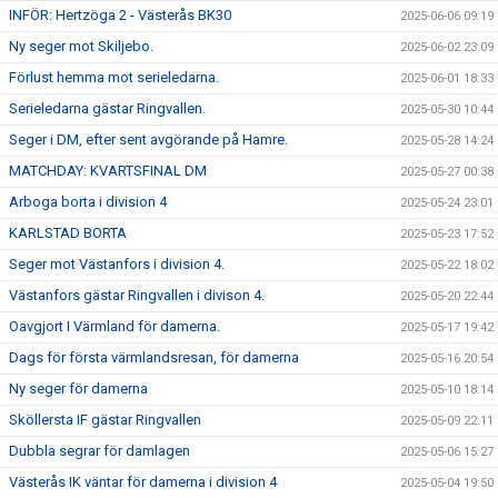
INFÖR: Hertzöga 2 - Västerås BK30
2025-06-06 09:19
Ny seger mot Skiljebo.
2025-06-02 23:09
Förlust hemma mot serieledarna.
2025-06-01 18:33
Serieledarna gästar Ringvallen.
2025-05-30 10:44
Seger i DM, efter sent avgörande på Hamre.
2025-05-28 14:24
MATCHDAY: KVARTSFINAL DM
2025-05-27 00:38
Arboga borta i division 4
2025-05-24 23:01
KARLSTAD BORTA
2025-05-23 17:52
Seger mot Västanfors i division 4.
2025-05-22 18:02
Västanfors gästar Ringvallen i divison 4.
2025-05-20 22:44
Oavgjort I Värmland för damerna.
2025-05-17 19:42
Dags för första värmlandsresan, för damerna
2025-05-16 20:54
Ny seger för damerna
2025-05-10 18:14
Sköllersta IF gästar Ringvallen
2025-05-09 22:11
Dubbla segrar för damlagen
2025-05-06 15:27
Västerås IK väntar för damerna i division 4
2025-05-04 19:50