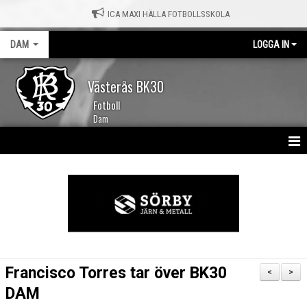
ICA MAXI HÄLLA FOTBOLLSSKOLA
DAM
LOGGA IN
Västerås BK30
Fotboll
Dam
HEM
NYHETER
KALENDER
TRUPPEN
Francisco Torres tar över BK30
<
>
MATCHER
DAM