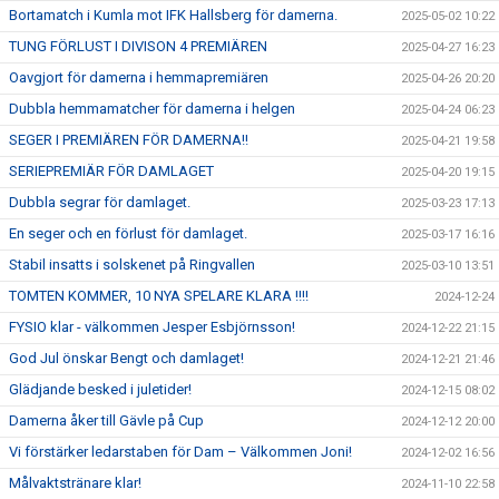
Bortamatch i Kumla mot IFK Hallsberg för damerna.
2025-05-02 10:22
TUNG FÖRLUST I DIVISON 4 PREMIÄREN
2025-04-27 16:23
Oavgjort för damerna i hemmapremiären
2025-04-26 20:20
Dubbla hemmamatcher för damerna i helgen
2025-04-24 06:23
SEGER I PREMIÄREN FÖR DAMERNA!!
2025-04-21 19:58
SERIEPREMIÄR FÖR DAMLAGET
2025-04-20 19:15
Dubbla segrar för damlaget.
2025-03-23 17:13
En seger och en förlust för damlaget.
2025-03-17 16:16
Stabil insatts i solskenet på Ringvallen
2025-03-10 13:51
TOMTEN KOMMER, 10 NYA SPELARE KLARA !!!!
2024-12-24
FYSIO klar - välkommen Jesper Esbjörnsson!
2024-12-22 21:15
God Jul önskar Bengt och damlaget!
2024-12-21 21:46
Glädjande besked i juletider!
2024-12-15 08:02
Damerna åker till Gävle på Cup
2024-12-12 20:00
Vi förstärker ledarstaben för Dam – Välkommen Joni!
2024-12-02 16:56
Målvaktstränare klar!
2024-11-10 22:58