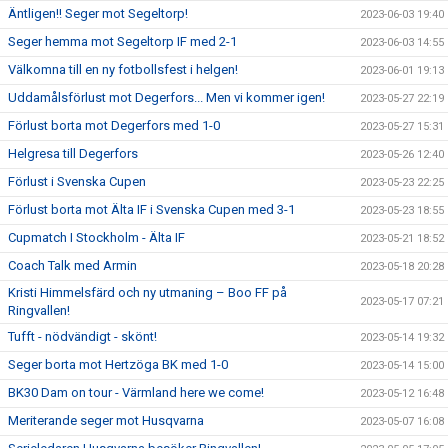
Äntligen!! Seger mot Segeltorp!
2023-06-03 19:40
Seger hemma mot Segeltorp IF med 2-1
2023-06-03 14:55
Välkomna till en ny fotbollsfest i helgen!
2023-06-01 19:13
Uddamålsförlust mot Degerfors... Men vi kommer igen!
2023-05-27 22:19
Förlust borta mot Degerfors med 1-0
2023-05-27 15:31
Helgresa till Degerfors
2023-05-26 12:40
Förlust i Svenska Cupen
2023-05-23 22:25
Förlust borta mot Älta IF i Svenska Cupen med 3-1
2023-05-23 18:55
Cupmatch I Stockholm - Älta IF
2023-05-21 18:52
Coach Talk med Armin
2023-05-18 20:28
Kristi Himmelsfärd och ny utmaning – Boo FF på
2023-05-17 07:21
Ringvallen!
Tufft - nödvändigt - skönt!
2023-05-14 19:32
Seger borta mot Hertzöga BK med 1-0
2023-05-14 15:00
BK30 Dam on tour - Värmland here we come!
2023-05-12 16:48
Meriterande seger mot Husqvarna
2023-05-07 16:08