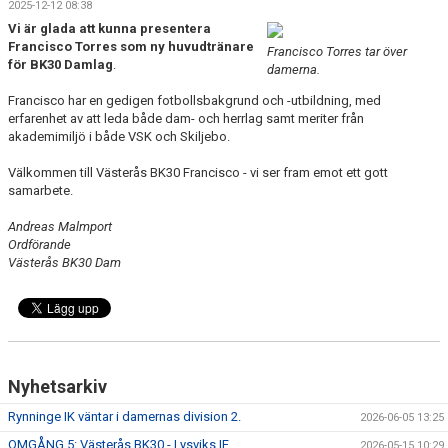
2025-12-12 08:38
KONTAKT
Vi är glada att kunna presentera
Francisco Torres som ny huvudtränare
Francisco Torres tar över
för BK30 Damlag
.
damerna.
Francisco har en gedigen fotbollsbakgrund och -utbildning, med
erfarenhet av att leda både dam- och herrlag samt meriter från
akademimiljö i både VSK och Skiljebo.
Välkommen till Västerås BK30 Francisco - vi ser fram emot ett gott
samarbete.
Andreas Malmport
Ordförande
Västerås BK30 Dam
Nyhetsarkiv
Rynninge IK väntar i damernas division 2.
2026-06-05 13:25
OMGÅNG 5: Västerås BK30 - Lysviks IF
2026-05-15 10:29