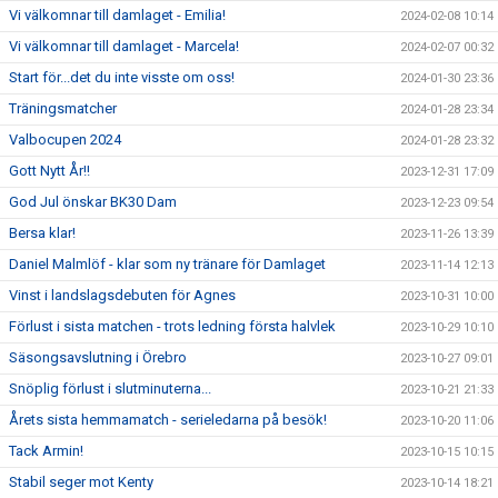
Vi välkomnar till damlaget - Emilia!
2024-02-08 10:14
Vi välkomnar till damlaget - Marcela!
2024-02-07 00:32
Start för...det du inte visste om oss!
2024-01-30 23:36
Träningsmatcher
2024-01-28 23:34
Valbocupen 2024
2024-01-28 23:32
Gott Nytt År!!
2023-12-31 17:09
God Jul önskar BK30 Dam
2023-12-23 09:54
Bersa klar!
2023-11-26 13:39
Daniel Malmlöf - klar som ny tränare för Damlaget
2023-11-14 12:13
Vinst i landslagsdebuten för Agnes
2023-10-31 10:00
Förlust i sista matchen - trots ledning första halvlek
2023-10-29 10:10
Säsongsavslutning i Örebro
2023-10-27 09:01
Snöplig förlust i slutminuterna...
2023-10-21 21:33
Årets sista hemmamatch - serieledarna på besök!
2023-10-20 11:06
Tack Armin!
2023-10-15 10:15
Stabil seger mot Kenty
2023-10-14 18:21