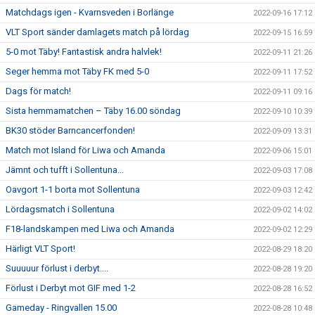
Matchdags igen - Kvarnsveden i Borlänge
2022-09-16 17:12
VLT Sport sänder damlagets match på lördag
2022-09-15 16:59
5-0 mot Täby! Fantastisk andra halvlek!
2022-09-11 21:26
Seger hemma mot Täby FK med 5-0
2022-09-11 17:52
Dags för match!
2022-09-11 09:16
Sista hemmamatchen – Täby 16.00 söndag
2022-09-10 10:39
BK30 stöder Barncancerfonden!
2022-09-09 13:31
Match mot Island för Liwa och Amanda
2022-09-06 15:01
Jämnt och tufft i Sollentuna...
2022-09-03 17:08
Oavgort 1-1 borta mot Sollentuna
2022-09-03 12:42
Lördagsmatch i Sollentuna
2022-09-02 14:02
F18-landskampen med Liwa och Amanda
2022-09-02 12:29
Härligt VLT Sport!
2022-08-29 18:20
Suuuuur förlust i derbyt....
2022-08-28 19:20
Förlust i Derbyt mot GIF med 1-2
2022-08-28 16:52
Gameday - Ringvallen 15.00
2022-08-28 10:48