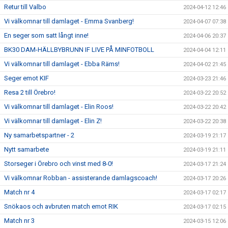
Retur till Valbo
2024-04-12 12:46
Vi välkomnar till damlaget - Emma Svanberg!
2024-04-07 07:38
En seger som satt långt inne!
2024-04-06 20:37
BK30 DAM-HÄLLBYBRUNN IF LIVE PÅ MINFOTBOLL
2024-04-04 12:11
Vi välkomnar till damlaget - Ebba Räms!
2024-04-02 21:45
Seger emot KIF
2024-03-23 21:46
Resa 2 till Örebro!
2024-03-22 20:52
Vi välkomnar till damlaget - Elin Roos!
2024-03-22 20:42
Vi välkomnar till damlaget - Elin Z!
2024-03-22 20:38
Ny samarbetspartner - 2
2024-03-19 21:17
Nytt samarbete
2024-03-19 21:11
Storseger i Örebro och vinst med 8-0!
2024-03-17 21:24
Vi välkomnar Robban - assisterande damlagscoach!
2024-03-17 20:26
Match nr 4
2024-03-17 02:17
Snökaos och avbruten match emot RIK
2024-03-17 02:15
Match nr 3
2024-03-15 12:06