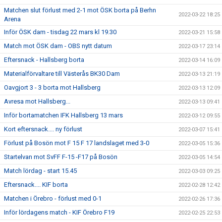
Matchen slut förlust med 2-1 mot ÖSK borta på Berhn
2022-03-22 18:25
Arena
Inför ÖSK dam - tisdag 22 mars kl 19.30
2022-03-21 15:58
Match mot ÖSK dam - OBS nytt datum
2022-03-17 23:14
Eftersnack - Hallsberg borta
2022-03-14 16:09
Materialförvaltare till Västerås BK30 Dam
2022-03-13 21:19
Oavgjort 3 - 3 borta mot Hallsberg
2022-03-13 12:09
Avresa mot Hallsberg...
2022-03-13 09:41
Inför bortamatchen IFK Hallsberg 13 mars
2022-03-12 09:55
Kort eftersnack.... ny förlust
2022-03-07 15:41
Förlust på Bosön mot F 15 F 17 landslaget med 3-0
2022-03-05 15:36
Startelvan mot SvFF F-15 -F17 på Bosön
2022-03-05 14:54
Match lördag - start 15.45
2022-03-03 09:25
Eftersnack.... KIF borta
2022-02-28 12:42
Matchen i Örebro - förlust med 0-1
2022-02-26 17:36
Inför lördagens match - KIF Örebro F19
2022-02-25 22:53