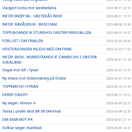
Oavgjort borta mot serieledarna
2025-08-11 22:13
INFÖR EKEBY BK - VÄSTERÅS BK30
2025-08-11 13:19
INFÖR: RÄVÅSEN IK - BK30 DAM
2025-08-08 16:24
TOPPJAGANDE IK STUREHOV GÄSTAR RINGVALLEN.
2025-08-01 14:57
FÖRLUST I DM FINALEN
2025-07-26 20:45
HÖSTSÄSONGEN INLEDS MED DM FINAL
2025-07-23 17:52
INFÖR: BK30 - NORRSTRANDS IF, DAMER DIV 2 VÄSTRA
2025-06-27 21:18
SVEALAND
Seger mot GIF i fyran!
2025-06-25 12:31
Ny chans mot Gideonsberg på Önsta!
2025-06-23 12:54
TOPPMATCH I FYRAN
2025-06-18 16:59
DERBY DAGS!!!
2025-06-11 13:12
Ny seger i divison 4
2025-06-09 22:21
Tessa Lundén sköt BK till DM-Final
2025-06-08 22:35
DM-SEMI MOT IFK
2025-06-07 21:14
Solklar seger i Karlstad.
2025-06-06 16:27