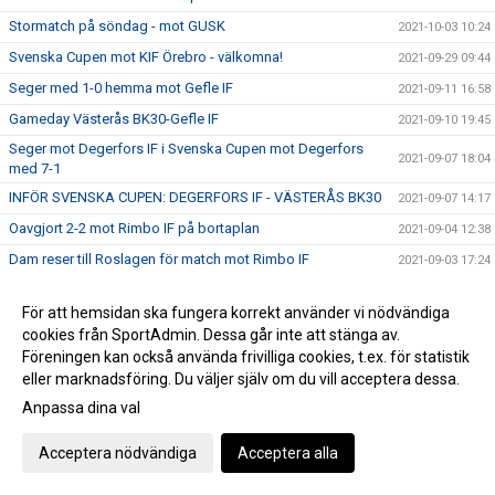
Stormatch på söndag - mot GUSK
2021-10-03 10:24
Svenska Cupen mot KIF Örebro - välkomna!
2021-09-29 09:44
Seger med 1-0 hemma mot Gefle IF
2021-09-11 16:58
Gameday Västerås BK30-Gefle IF
2021-09-10 19:45
Seger mot Degerfors IF i Svenska Cupen mot Degerfors
2021-09-07 18:04
med 7-1
INFÖR SVENSKA CUPEN: DEGERFORS IF - VÄSTERÅS BK30
2021-09-07 14:17
Oavgjort 2-2 mot Rimbo IF på bortaplan
2021-09-04 12:38
Dam reser till Roslagen för match mot Rimbo IF
2021-09-03 17:24
TRIPPELT BK30 I LANDSLAGET!!!
2021-09-01 13:33
För att hemsidan ska fungera korrekt använder vi nödvändiga
Seger hemma mot Selånger SK med 6-0
2021-08-28 16:52
cookies från SportAdmin. Dessa går inte att stänga av.
INFÖR: VÄSTERÅS BK30 DAM - SELÅNGER SK
2021-08-27 09:26
Föreningen kan också använda frivilliga cookies, t.ex. för statistik
eller marknadsföring. Du väljer själv om du vill acceptera dessa.
Seriepremiär Div 4 Västmanland!
2021-08-23 10:25
Anpassa dina val
Förlust borta mot Täby med 1-0
2021-08-21 15:39
DEGERFORS IF VÄNTAR I 2:OMGÅNGEN AV
Acceptera nödvändiga
Acceptera alla
2021-08-16 17:06
SVENSKACUPEN
Seger hemma mot Skutskärs IK med 5-2
2021-08-14 16:54