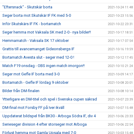
"Eftersnack" - Skutskär borta
2021-10-24 11:48
Seger borta mot Skutskär IF FK med 5-0
2021-10-23 15:56
Inför Skutskärs IF FK - bortamatch
2021-10-22 23:31
Seger hemma mot Vaksala SK med 2-0 - nya bilder!!
2021-10-17 18:51
Hemmamatch - Vaksala SK 17 oktober
2021-10-17 07:54
Grattis till avancemanget Gideonsbergs IF
2021-10-16 19:59
Bortamatch Avesta slut - seger med 12-0 !
2021-10-12 17:45
Match F19 onsdag - OBS ingen match imorgon!!
2021-10-10 21:24
Seger mot Gefle IF borta med 3-0
2021-10-09 14:17
Bortamatch - Gefle IF lördag 9 oktober
2021-10-08 20:01
Bilder från DM-finalen
2021-10-08 10:14
Ytterligare en DM-titel och spel i Svenska cupen säkrad
2021-10-07 23:39
DM-final mot Forsby FF på Iver ikväll
2021-10-07 15:48
Uppdaterat bildspel från BK30 - Arboga Södra IF, div 4
2021-10-06 23:33
Serieseger division 4 efter storseger mot Arboga
2021-10-06 22:54
Förlust hemma mot Gamla Upsala med 7-0
2021-10-03 15:48