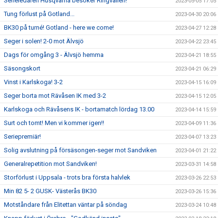
Serieledaren Husqvarna besöker Ringvallen!
2023-05-05 17:05
Tung förlust på Gotland...
2023-04-30 20:06
BK30 på turné! Gotland - here we come!
2023-04-27 12:28
Seger i solen! 2-0 mot Älvsjö
2023-04-22 23:45
Dags för omgång 3 - Älvsjö hemma
2023-04-21 18:55
Säsongskort
2023-04-21 06:29
Vinst i Karlskoga! 3-2
2023-04-15 16:09
Seger borta mot Rävåsen IK med 3-2
2023-04-15 12:05
Karlskoga och Rävåsens IK - bortamatch lördag 13.00
2023-04-14 15:59
Surt och tomt! Men vi kommer igen!!
2023-04-09 11:36
Seriepremiär!
2023-04-07 13:23
Solig avslutning på försäsongen-seger mot Sandviken
2023-04-01 21:22
Generalrepetition mot Sandviken!
2023-03-31 14:58
Storförlust i Uppsala - trots bra första halvlek
2023-03-26 22:53
Min 82 5- 2 GUSK- Västerås BK30
2023-03-26 15:36
Motståndare från Elitettan väntar på söndag
2023-03-24 10:48