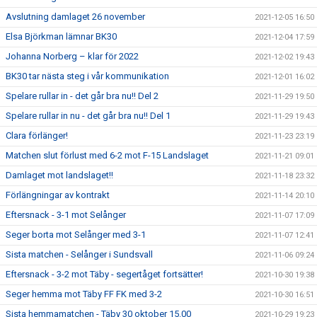
Avslutning damlaget 26 november
2021-12-05 16:50
Elsa Björkman lämnar BK30
2021-12-04 17:59
Johanna Norberg – klar för 2022
2021-12-02 19:43
BK30 tar nästa steg i vår kommunikation
2021-12-01 16:02
Spelare rullar in - det går bra nu!! Del 2
2021-11-29 19:50
Spelare rullar in nu - det går bra nu!! Del 1
2021-11-29 19:43
Clara förlänger!
2021-11-23 23:19
Matchen slut förlust med 6-2 mot F-15 Landslaget
2021-11-21 09:01
Damlaget mot landslaget!!
2021-11-18 23:32
Förlängningar av kontrakt
2021-11-14 20:10
Eftersnack - 3-1 mot Selånger
2021-11-07 17:09
Seger borta mot Selånger med 3-1
2021-11-07 12:41
Sista matchen - Selånger i Sundsvall
2021-11-06 09:24
Eftersnack - 3-2 mot Täby - segertåget fortsätter!
2021-10-30 19:38
Seger hemma mot Täby FF FK med 3-2
2021-10-30 16:51
Sista hemmamatchen - Täby 30 oktober 15.00
2021-10-29 19:23