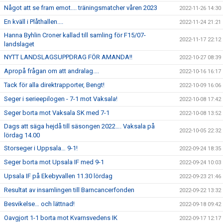
Något att se fram emot.... träningsmatcher våren 2023
2022-11-26 14:30
En kväll i Plåthallen....
2022-11-24 21:21
Hanna Byhlin Croner kallad till samling för F15/07-
2022-11-17 22:12
landslaget
NYTT LANDSLAGSUPPDRAG FÖR AMANDA!!
2022-10-27 08:39
Apropå frågan om att andralag....
2022-10-16 16:17
Tack för alla direktrapporter, Bengt!
2022-10-09 16:06
Seger i serieepilogen - 7-1 mot Vaksala!
2022-10-08 17:42
Seger borta mot Vaksala SK med 7-1
2022-10-08 13:52
Dags att säga hejdå till säsongen 2022…. Vaksala på
2022-10-05 22:32
lördag 14.00
Storseger i Uppsala… 9-1!
2022-09-24 18:35
Seger borta mot Upsala IF med 9-1
2022-09-24 10:03
Upsala IF på Ekebyvallen 11.30 lördag
2022-09-23 21:46
Resultat av insamlingen till Barncancerfonden
2022-09-22 13:32
Besvikelse… och lättnad!
2022-09-18 09:42
Oavgjort 1-1 borta mot Kvarnsvedens IK
2022-09-17 12:17