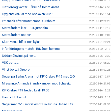
Knapp förlust i Örebro - "Godkänd insats"
2023-03-18 22:18
Tuff lördag väntar.... ÖSK på Behrn Arena
2023-03-16 14:55
Hygienteknik är med oss även 2023!
2023-03-15 19:54
Ett snack efter mötet emot Djursholm
2023-03-12 21:20
Motståndare klar - FC Djursholm
2023-03-11 13:19
Motståndare sökes!
2023-03-10 15:07
Skön vinst i blåst och kyla!
2023-03-04 21:24
Inför lördagens match - Rävåsen hemma
2023-03-02 12:12
Uddamålsvinst på Iver...
2023-02-25 17:30
VSK borta...
2023-02-24 08:20
Vinst borta i Örebro
2023-02-18 00:25
Seger på Berhn Arena mot KIF Örebro F-19 med 2-0
2023-02-17 17:57
Missa inte Amanda i landskampen mot Schweiz!
2023-02-16 21:02
KIF Örebro F19 fredag kväll 19.00
2023-02-16 15:28
Hanna till Bosön!
2023-02-15 12:13
Seger med 2-1 i mötet emot Eskilstuna United F19
2023-02-11 09:36