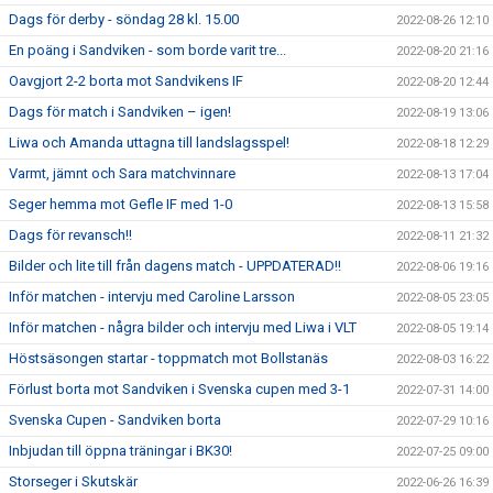
Dags för derby - söndag 28 kl. 15.00
2022-08-26 12:10
En poäng i Sandviken - som borde varit tre...
2022-08-20 21:16
Oavgjort 2-2 borta mot Sandvikens IF
2022-08-20 12:44
Dags för match i Sandviken – igen!
2022-08-19 13:06
Liwa och Amanda uttagna till landslagsspel!
2022-08-18 12:29
Varmt, jämnt och Sara matchvinnare
2022-08-13 17:04
Seger hemma mot Gefle IF med 1-0
2022-08-13 15:58
Dags för revansch!!
2022-08-11 21:32
Bilder och lite till från dagens match - UPPDATERAD!!
2022-08-06 19:16
Inför matchen - intervju med Caroline Larsson
2022-08-05 23:05
Inför matchen - några bilder och intervju med Liwa i VLT
2022-08-05 19:14
Höstsäsongen startar - toppmatch mot Bollstanäs
2022-08-03 16:22
Förlust borta mot Sandviken i Svenska cupen med 3-1
2022-07-31 14:00
Svenska Cupen - Sandviken borta
2022-07-29 10:16
Inbjudan till öppna träningar i BK30!
2022-07-25 09:00
Storseger i Skutskär
2022-06-26 16:39