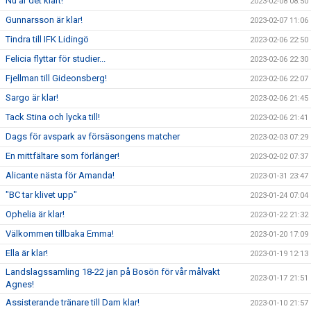
Nu är det klart!
2023-02-08 08:50
Gunnarsson är klar!
2023-02-07 11:06
Tindra till IFK Lidingö
2023-02-06 22:50
Felicia flyttar för studier...
2023-02-06 22:30
Fjellman till Gideonsberg!
2023-02-06 22:07
Sargo är klar!
2023-02-06 21:45
Tack Stina och lycka till!
2023-02-06 21:41
Dags för avspark av försäsongens matcher
2023-02-03 07:29
En mittfältare som förlänger!
2023-02-02 07:37
Alicante nästa för Amanda!
2023-01-31 23:47
"BC tar klivet upp"
2023-01-24 07:04
Ophelia är klar!
2023-01-22 21:32
Välkommen tillbaka Emma!
2023-01-20 17:09
Ella är klar!
2023-01-19 12:13
Landslagssamling 18-22 jan på Bosön för vår målvakt
2023-01-17 21:51
Agnes!
Assisterande tränare till Dam klar!
2023-01-10 21:57