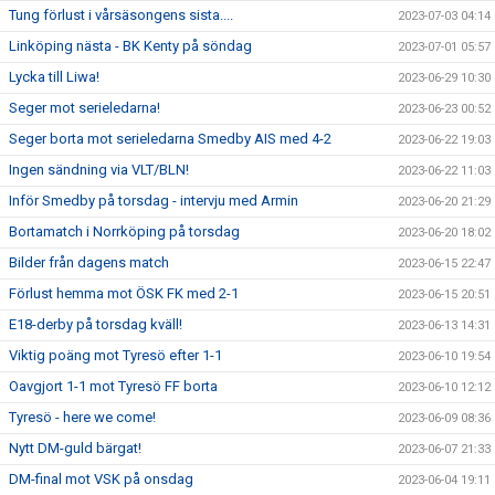
Tung förlust i vårsäsongens sista....
2023-07-03 04:14
Linköping nästa - BK Kenty på söndag
2023-07-01 05:57
Lycka till Liwa!
2023-06-29 10:30
Seger mot serieledarna!
2023-06-23 00:52
Seger borta mot serieledarna Smedby AIS med 4-2
2023-06-22 19:03
Ingen sändning via VLT/BLN!
2023-06-22 11:03
Inför Smedby på torsdag - intervju med Armin
2023-06-20 21:29
Bortamatch i Norrköping på torsdag
2023-06-20 18:02
Bilder från dagens match
2023-06-15 22:47
Förlust hemma mot ÖSK FK med 2-1
2023-06-15 20:51
E18-derby på torsdag kväll!
2023-06-13 14:31
Viktig poäng mot Tyresö efter 1-1
2023-06-10 19:54
Oavgjort 1-1 mot Tyresö FF borta
2023-06-10 12:12
Tyresö - here we come!
2023-06-09 08:36
Nytt DM-guld bärgat!
2023-06-07 21:33
DM-final mot VSK på onsdag
2023-06-04 19:11