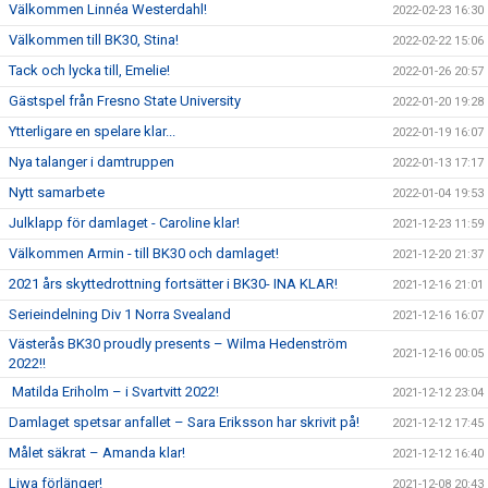
Välkommen Linnéa Westerdahl!
2022-02-23 16:30
Välkommen till BK30, Stina!
2022-02-22 15:06
Tack och lycka till, Emelie!
2022-01-26 20:57
Gästspel från Fresno State University
2022-01-20 19:28
Ytterligare en spelare klar...
2022-01-19 16:07
Nya talanger i damtruppen
2022-01-13 17:17
Nytt samarbete
2022-01-04 19:53
Julklapp för damlaget - Caroline klar!
2021-12-23 11:59
Välkommen Armin - till BK30 och damlaget!
2021-12-20 21:37
2021 års skyttedrottning fortsätter i BK30- INA KLAR!
2021-12-16 21:01
Serieindelning Div 1 Norra Svealand
2021-12-16 16:07
Västerås BK30 proudly presents – Wilma Hedenström
2021-12-16 00:05
2022!!
Matilda Eriholm – i Svartvitt 2022!
2021-12-12 23:04
Damlaget spetsar anfallet – Sara Eriksson har skrivit på!
2021-12-12 17:45
Målet säkrat – Amanda klar!
2021-12-12 16:40
Liwa förlänger!
2021-12-08 20:43