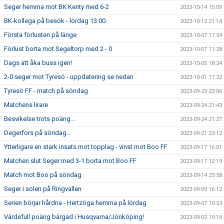
Seger hemma mot BK Kenty med 6-2
2023-10-14 15:09
BK-kollega på besök - lördag 13.00
2023-10-12 21:14
Första förlusten på länge
2023-10-07 17:54
Förlust borta mot Segeltorp med 2 - 0
2023-10-07 11:28
Dags att åka buss igen!
2023-10-05 18:24
2-0 seger mot Tyresö - uppdatering se nedan
2023-10-01 17:22
Tyresö FF - match på söndag
2023-09-29 23:06
Matchens lirare
2023-09-24 21:43
Besvikelse trots poäng...
2023-09-24 21:27
Degerfors på söndag...
2023-09-21 23:12
Ytterligare en stark insats mot topplag - vinst mot Boo FF
2023-09-17 16:01
Matchen slut Seger med 3-1 borta mot Boo FF
2023-09-17 12:19
Match mot Boo på söndag
2023-09-14 23:58
Seger i solen på Ringvallen
2023-09-09 16:12
Serien börjar hårdna - Hertzöga hemma på lördag
2023-09-07 10:53
Värdefull poäng bärgad i Husqvarna/Jönköping!
2023-09-02 19:16