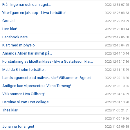
Från Ingemar och damlaget...
2022-12-31 07:25
Ytterligare en julklapp - Liwa fortsätter!
2022-12-23 03:53
God Jul
2022-12-22 20:29
Linn klar!
2022-12-20 03:14
Facebook nere....
2022-12-17 06:08
Klart med m´physio
2022-12-16 04:23
Amanda Aldén har skrivit på...
2022-12-14 10:44
Förstärkning av Elitettanklass - Elvira Gustafsson klar...
2022-12-12 17:36
Matilda Eriholm fortsätter!
2022-12-11 15:29
Landslagsmeriterad målvakt klar! Välkommen Agnes!
2022-12-09 13:26
Äntligen kan vi presentera Vilma Torseng!
2022-12-05 10:55
Välkommen Liva Gillberg!
2022-12-04 14:09
Caroline slutar! Litet collage!
2022-12-01 13:20
Thea klar!
2022-11-30 21:31
2022-11-30 19:56
Johanna förlänger!
2022-11-29 09:38