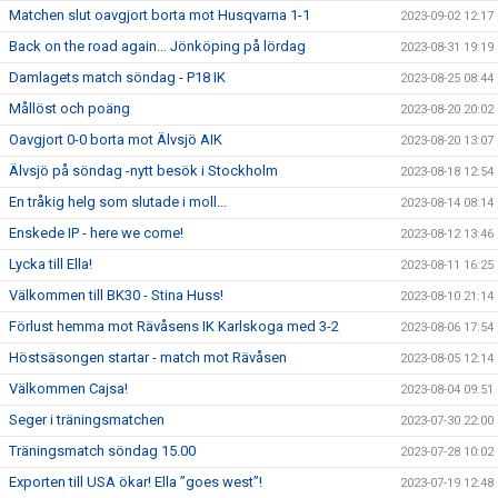
Matchen slut oavgjort borta mot Husqvarna 1-1
2023-09-02 12:17
Back on the road again... Jönköping på lördag
2023-08-31 19:19
Damlagets match söndag - P18 IK
2023-08-25 08:44
Mållöst och poäng
2023-08-20 20:02
Oavgjort 0-0 borta mot Älvsjö AIK
2023-08-20 13:07
Älvsjö på söndag -nytt besök i Stockholm
2023-08-18 12:54
En tråkig helg som slutade i moll...
2023-08-14 08:14
Enskede IP - here we come!
2023-08-12 13:46
Lycka till Ella!
2023-08-11 16:25
Välkommen till BK30 - Stina Huss!
2023-08-10 21:14
Förlust hemma mot Rävåsens IK Karlskoga med 3-2
2023-08-06 17:54
Höstsäsongen startar - match mot Rävåsen
2023-08-05 12:14
Välkommen Cajsa!
2023-08-04 09:51
Seger i träningsmatchen
2023-07-30 22:00
Träningsmatch söndag 15.00
2023-07-28 10:02
Exporten till USA ökar! Ella ”goes west”!
2023-07-19 12:48