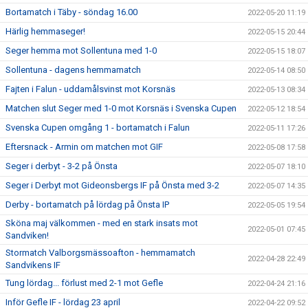
Bortamatch i Täby - söndag 16.00
2022-05-20 11:19
Härlig hemmaseger!
2022-05-15 20:44
Seger hemma mot Sollentuna med 1-0
2022-05-15 18:07
Sollentuna - dagens hemmamatch
2022-05-14 08:50
Fajten i Falun - uddamålsvinst mot Korsnäs
2022-05-13 08:34
Matchen slut Seger med 1-0 mot Korsnäs i Svenska Cupen
2022-05-12 18:54
Svenska Cupen omgång 1 - bortamatch i Falun
2022-05-11 17:26
Eftersnack - Armin om matchen mot GIF
2022-05-08 17:58
Seger i derbyt - 3-2 på Önsta
2022-05-07 18:10
Seger i Derbyt mot Gideonsbergs IF på Önsta med 3-2
2022-05-07 14:35
Derby - bortamatch på lördag på Önsta IP
2022-05-05 19:54
Sköna maj välkommen - med en stark insats mot
2022-05-01 07:45
Sandviken!
Stormatch Valborgsmässoafton - hemmamatch
2022-04-28 22:49
Sandvikens IF
Tung lördag... förlust med 2-1 mot Gefle
2022-04-24 21:16
Inför Gefle IF - lördag 23 april
2022-04-22 09:52