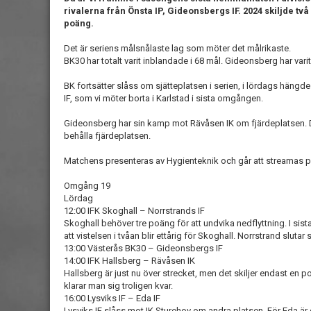
rivalerna från Önsta IP, Gideonsbergs IF.
2024 skiljde två
poäng.
Det är seriens målsnålaste lag som möter det målrikaste.
BK30 har totalt varit inblandade i 68 mål. Gideonsberg har vari
BK fortsätter slåss om sjätteplatsen i serien, i lördags hängd
IF, som vi möter borta i Karlstad i sista omgången.
Gideonsberg har sin kamp mot Rävåsen IK om fjärdeplatsen. Det
behålla fjärdeplatsen.
Matchens presenteras av Hygienteknik och går att streamas p
Omgång 19
Lördag
12:00 IFK Skoghall – Norrstrands IF
Skoghall behöver tre poäng för att undvika nedflyttning. I sis
att vistelsen i tvåan blir ettårig för Skoghall. Norrstrand slutar
13:00 Västerås BK30 – Gideonsbergs IF
14:00 IFK Hallsberg – Rävåsen IK
Hallsberg är just nu över strecket, men det skiljer endast en po
klarar man sig troligen kvar.
16:00 Lysviks IF – Eda IF
Lysviks IF slåss mot IK Sturehov om andra platsen. För Eda är