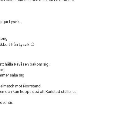
agar Lysvik.
äsong
ckkort från Lysvik
😉
 att hålla Rävåsen bakom sig.
ar.
ommer sälja sig
ckelmatch mot Norrstand.
sen och kan hoppas på att Karlstad ställer ut
det här.