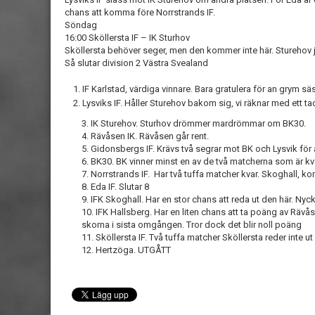
chans att komma före Norrstrands IF.
Söndag
16:00 Sköllersta IF – IK Sturhov
Sköllersta behöver seger, men den kommer inte här. Sturehov j
Så slutar division 2 Västra Svealand
IF Karlstad, värdiga vinnare. Bara gratulera för an grym s
Lysviks IF. Håller Sturehov bakom sig, vi räknar med ett ta
3. IK Sturehov. Sturhov drömmer mardrömmar om BK30.
4. Rävåsen IK. Rävåsen går rent.
5. Gidonsbergs IF. Krävs två segrar mot BK och Lysvik för
6. BK30. BK vinner minst en av de två matcherna som är kv
7. Norrstrands IF. Har två tuffa matcher kvar. Skoghall, k
8. Eda IF. Slutar 8
9. IFK Skoghall. Har en stor chans att reda ut den här. Ny
10. IFK Hallsberg. Har en liten chans att ta poäng av Rävå
skorna i sista omgången. Tror dock det blir noll poäng
11. Sköllersta IF. Två tuffa matcher Sköllersta reder inte ut 
12. Hertzöga. UTGÅTT