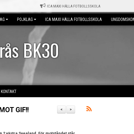
ICA MAXI HÄLLA FOTBOLLSSKOLA
LAG
POJKLAG
ICA MAXI HÄLLA FOTBOLLSSKOLA
UNGDOMSKO
erås BK30
KONTAKT
OT GIF!!
<
>
n 2 västra Svealand.
För motståndet står