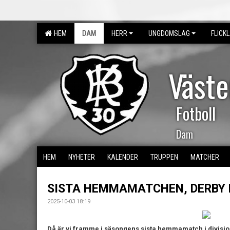
HEM
DAM
HERR
UNGDOMSLAG
FLICK
Väst
Fotboll
Dam
HEM
NYHETER
KALENDER
TRUPPEN
MATCHER
SISTA HEMMAMATCHEN, DERBY M
2025-10-03 18:19
Då är vi framme i säsongens sista hemmamatch i divisio