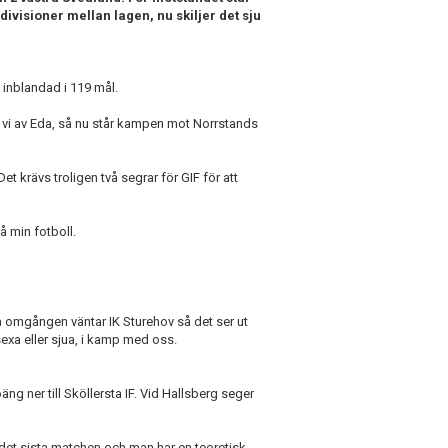
 divisioner mellan lagen, nu skiljer det sju
t inblandad i 119 mål.
e vi av Eda, så nu står kampen mot Norrstands
 krävs troligen två segrar för GIF för att
å min fotboll.
ta omgången väntar IK Sturehov så det ser ut
 sexa eller sjua, i kamp med oss.
äng ner till Sköllersta IF. Vid Hallsberg seger
 det sista matchen och man har en teoretisk