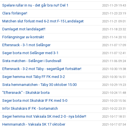
Spelare rullar in nu - det går bra nu!! Del 1
2021-11-29 19:43
Clara förlänger!
2021-11-23 23:19
Matchen slut förlust med 6-2 mot F-15 Landslaget
2021-11-21 09:01
Damlaget mot landslaget!!
2021-11-18 23:32
Förlängningar av kontrakt
2021-11-14 20:10
Eftersnack - 3-1 mot Selånger
2021-11-07 17:09
Seger borta mot Selånger med 3-1
2021-11-07 12:41
Sista matchen - Selånger i Sundsvall
2021-11-06 09:24
Eftersnack - 3-2 mot Täby - segertåget fortsätter!
2021-10-30 19:38
Seger hemma mot Täby FF FK med 3-2
2021-10-30 16:51
Sista hemmamatchen - Täby 30 oktober 15.00
2021-10-29 19:23
"Eftersnack" - Skutskär borta
2021-10-24 11:48
Seger borta mot Skutskär IF FK med 5-0
2021-10-23 15:56
Inför Skutskärs IF FK - bortamatch
2021-10-22 23:31
Seger hemma mot Vaksala SK med 2-0 - nya bilder!!
2021-10-17 18:51
Hemmamatch - Vaksala SK 17 oktober
2021-10-17 07:54