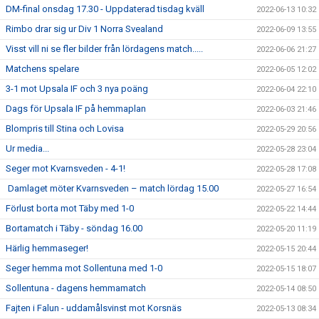
DM-final onsdag 17.30 - Uppdaterad tisdag kväll
2022-06-13 10:32
Rimbo drar sig ur Div 1 Norra Svealand
2022-06-09 13:55
Visst vill ni se fler bilder från lördagens match.....
2022-06-06 21:27
Matchens spelare
2022-06-05 12:02
3-1 mot Upsala IF och 3 nya poäng
2022-06-04 22:10
Dags för Upsala IF på hemmaplan
2022-06-03 21:46
Blompris till Stina och Lovisa
2022-05-29 20:56
Ur media...
2022-05-28 23:04
Seger mot Kvarnsveden - 4-1!
2022-05-28 17:08
Damlaget möter Kvarnsveden – match lördag 15.00
2022-05-27 16:54
Förlust borta mot Täby med 1-0
2022-05-22 14:44
Bortamatch i Täby - söndag 16.00
2022-05-20 11:19
Härlig hemmaseger!
2022-05-15 20:44
Seger hemma mot Sollentuna med 1-0
2022-05-15 18:07
Sollentuna - dagens hemmamatch
2022-05-14 08:50
Fajten i Falun - uddamålsvinst mot Korsnäs
2022-05-13 08:34