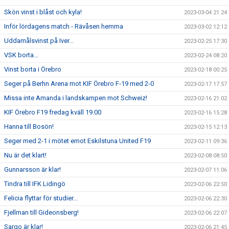
Skön vinst i blåst och kyla!
2023-03-04 21:24
Inför lördagens match - Rävåsen hemma
2023-03-02 12:12
Uddamålsvinst på Iver...
2023-02-25 17:30
VSK borta...
2023-02-24 08:20
Vinst borta i Örebro
2023-02-18 00:25
Seger på Berhn Arena mot KIF Örebro F-19 med 2-0
2023-02-17 17:57
Missa inte Amanda i landskampen mot Schweiz!
2023-02-16 21:02
KIF Örebro F19 fredag kväll 19.00
2023-02-16 15:28
Hanna till Bosön!
2023-02-15 12:13
Seger med 2-1 i mötet emot Eskilstuna United F19
2023-02-11 09:36
Nu är det klart!
2023-02-08 08:50
Gunnarsson är klar!
2023-02-07 11:06
Tindra till IFK Lidingö
2023-02-06 22:50
Felicia flyttar för studier...
2023-02-06 22:30
Fjellman till Gideonsberg!
2023-02-06 22:07
Sargo är klar!
2023-02-06 21:45