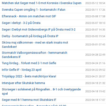
Matchen slut Seger med 1-0 mot Korsnäs i Svenska Cupen
2022-05-12 18:54
Svenska Cupen omgång 1 - bortamatch i Falun
2022-05-11 17:26
Eftersnack - Armin om matchen mot GIF
2022-05-08 17:58
Seger i derbyt - 3-2 på Önsta
2022-05-07 18:10
Seger i Derbyt mot Gideonsbergs IF på Önsta med 3-2
2022-05-07 14:35
Derby - bortamatch på lördag på Önsta IP
2022-05-05 19:54
Sköna maj välkommen - med en stark insats mot
2022-05-01 07:45
Sandviken!
Stormatch Valborgsmässoafton - hemmamatch
2022-04-28 22:49
Sandvikens IF
Tung lördag... förlust med 2-1 mot Gefle
2022-04-24 21:16
Inför Gefle IF - lördag 23 april
2022-04-22 09:52
Tröjsläpp 2022 - årets matchtröjor klara!
2022-04-21 20:57
Intervjuer efter Skutskär hemma
2022-04-18 21:32
Storseger i solskenet på Ringvallen... 8-1 och övertygande
2022-04-18 19:42
spel
Seger med 8-1 hemma mot Skutskärs IF
2022-04-18 17:07