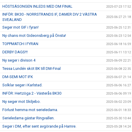
HÖSTSÄSONGEN INLEDS MED DM FINAL
2025-07-23 17:52
INFÖR: BK30 - NORRSTRANDS IF, DAMER DIV 2 VÄSTRA
2025-06-27 21:18
SVEALAND
Seger mot GIF i fyran!
2025-06-25 12:31
Ny chans mot Gideonsberg på Önsta!
2025-06-23 12:54
TOPPMATCH I FYRAN
2025-06-18 16:59
DERBY DAGS!!!
2025-06-11 13:12
Ny seger i divison 4
2025-06-09 22:21
Tessa Lundén sköt BK till DM-Final
2025-06-08 22:35
DM-SEMI MOT IFK
2025-06-07 21:14
Solklar seger i Karlstad.
2025-06-06 16:27
INFÖR: Hertzöga 2 - Västerås BK30
2025-06-06 09:19
Ny seger mot Skiljebo.
2025-06-02 23:09
Förlust hemma mot serieledarna.
2025-06-01 18:33
Serieledarna gästar Ringvallen.
2025-05-30 10:44
Seger i DM, efter sent avgörande på Hamre.
2025-05-28 14:24