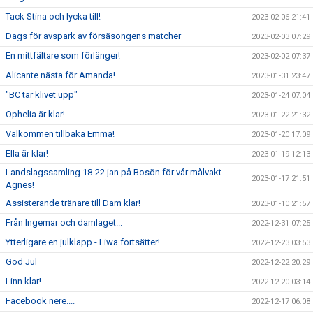
Tack Stina och lycka till!
2023-02-06 21:41
Dags för avspark av försäsongens matcher
2023-02-03 07:29
En mittfältare som förlänger!
2023-02-02 07:37
Alicante nästa för Amanda!
2023-01-31 23:47
"BC tar klivet upp"
2023-01-24 07:04
Ophelia är klar!
2023-01-22 21:32
Välkommen tillbaka Emma!
2023-01-20 17:09
Ella är klar!
2023-01-19 12:13
Landslagssamling 18-22 jan på Bosön för vår målvakt
2023-01-17 21:51
Agnes!
Assisterande tränare till Dam klar!
2023-01-10 21:57
Från Ingemar och damlaget...
2022-12-31 07:25
Ytterligare en julklapp - Liwa fortsätter!
2022-12-23 03:53
God Jul
2022-12-22 20:29
Linn klar!
2022-12-20 03:14
Facebook nere....
2022-12-17 06:08