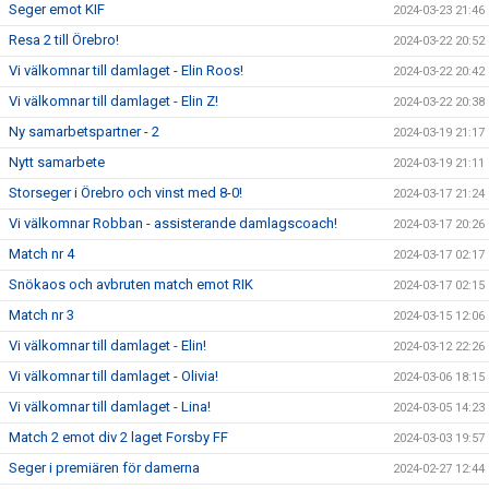
Seger emot KIF
2024-03-23 21:46
Resa 2 till Örebro!
2024-03-22 20:52
Vi välkomnar till damlaget - Elin Roos!
2024-03-22 20:42
Vi välkomnar till damlaget - Elin Z!
2024-03-22 20:38
Ny samarbetspartner - 2
2024-03-19 21:17
Nytt samarbete
2024-03-19 21:11
Storseger i Örebro och vinst med 8-0!
2024-03-17 21:24
Vi välkomnar Robban - assisterande damlagscoach!
2024-03-17 20:26
Match nr 4
2024-03-17 02:17
Snökaos och avbruten match emot RIK
2024-03-17 02:15
Match nr 3
2024-03-15 12:06
Vi välkomnar till damlaget - Elin!
2024-03-12 22:26
Vi välkomnar till damlaget - Olivia!
2024-03-06 18:15
Vi välkomnar till damlaget - Lina!
2024-03-05 14:23
Match 2 emot div 2 laget Forsby FF
2024-03-03 19:57
Seger i premiären för damerna
2024-02-27 12:44