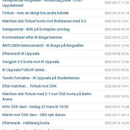
Seriepremiär Ringvallen - Annandag påsk 15.00 -
2022-04-17 11:32
Uppdaterad!
Förlust - men en riktigt bra andra halvlek
2022-04-10 21:18
Matchen slut förlust borta mot Bollstanäs med 3-2
2022-04-10 12:51
Seriepremiär - BSK på bortaplan söndag
2022-04-09 09:23
Kommentarer efter IK Brage hemma
2022-04-02 22:51
ÄNTLIGEN hemmamatch - IK Brage på Ringvallen
2022-04-01 13:02
Eftersnack IK Uppsala
2022-03-28 20:26
Oavgjort 3-3 borta mot IK Uppsala
2022-03-27 12:20
IK Uppsala Fotboll väntar...
2022-03-27 09:26
Turnén fortsätter - IK Uppsala på Studenternas
2022-03-26 12:01
Efter matchen.... förlust mot ÖSK
2022-03-23 19:41
Matchen slut förlust med 2-1 mot ÖSK borta på Berhn
2022-03-22 18:25
Arena
Inför ÖSK dam - tisdag 22 mars kl 19.30
2022-03-21 15:58
Match mot ÖSK dam - OBS nytt datum
2022-03-17 23:14
Eftersnack - Hallsberg borta
2022-03-14 16:09