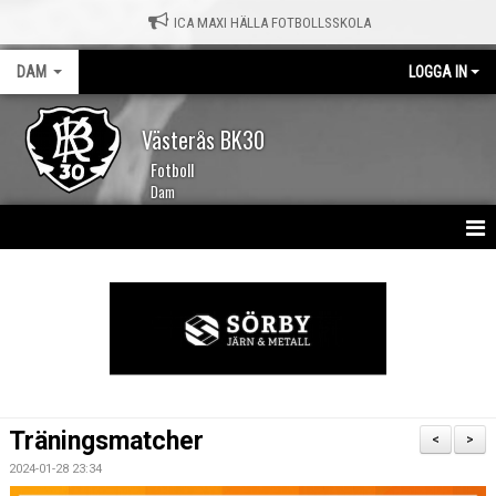
ICA MAXI HÄLLA FOTBOLLSSKOLA
DAM
LOGGA IN
Västerås BK30
Fotboll
Dam
HEM
NYHETER
KALENDER
TRUPPEN
Träningsmatcher
<
>
MATCHER
2024-01-28 23:34