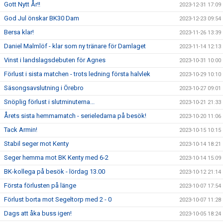
Gott Nytt År!!
2023-12-31 17:09
God Jul önskar BK30 Dam
2023-12-23 09:54
Bersa klar!
2023-11-26 13:39
Daniel Malmlöf - klar som ny tränare för Damlaget
2023-11-14 12:13
Vinst i landslagsdebuten för Agnes
2023-10-31 10:00
Förlust i sista matchen - trots ledning första halvlek
2023-10-29 10:10
Säsongsavslutning i Örebro
2023-10-27 09:01
Snöplig förlust i slutminuterna...
2023-10-21 21:33
Årets sista hemmamatch - serieledarna på besök!
2023-10-20 11:06
Tack Armin!
2023-10-15 10:15
Stabil seger mot Kenty
2023-10-14 18:21
Seger hemma mot BK Kenty med 6-2
2023-10-14 15:09
BK-kollega på besök - lördag 13.00
2023-10-12 21:14
Första förlusten på länge
2023-10-07 17:54
Förlust borta mot Segeltorp med 2 - 0
2023-10-07 11:28
Dags att åka buss igen!
2023-10-05 18:24