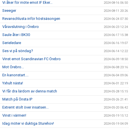
Vi åker för möte emot IF Eker...
2024-08-16 06:50
Seeeger
2024-08-11 20:26
Revanschlusta inför höstsäsongen
2024-06-24 07:30
Våravslutning i Örebro
2024-06-23 12:24
Saule åter i BK30
2024-06-17 15:38
Serieledare
2024-06-16 19:07
Ses vi på söndag?
2024-06-14 12:22
Vinst emot Scandinavian FC Örebro
2024-06-09 18:50
Mot Örebro...
2024-06-08 23:16
En kanonstart....
2024-06-04 09:06
Yxhult nästa!
2024-06-01 22:19
Vi får dra lärdom av denna match
2024-05-28 15:15
Match på Önsta IP
2024-05-26 21:41
Extremt stolt över insatsen...
2024-05-20 06:42
Vinst i värmen!
2024-05-19 15:12
Idag möter vi duktiga Sturehov!
2024-05-19 04:09