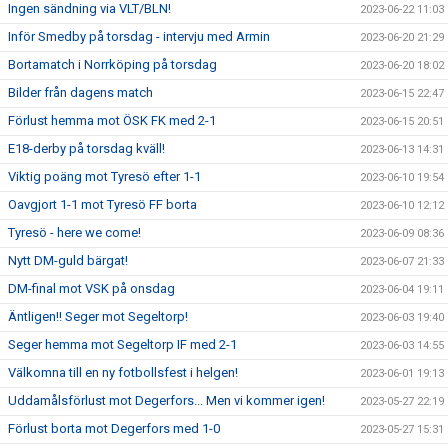
Ingen sändning via VLT/BLN!
2023-06-22 11:03
Inför Smedby på torsdag - intervju med Armin
2023-06-20 21:29
Bortamatch i Norrköping på torsdag
2023-06-20 18:02
Bilder från dagens match
2023-06-15 22:47
Förlust hemma mot ÖSK FK med 2-1
2023-06-15 20:51
E18-derby på torsdag kväll!
2023-06-13 14:31
Viktig poäng mot Tyresö efter 1-1
2023-06-10 19:54
Oavgjort 1-1 mot Tyresö FF borta
2023-06-10 12:12
Tyresö - here we come!
2023-06-09 08:36
Nytt DM-guld bärgat!
2023-06-07 21:33
DM-final mot VSK på onsdag
2023-06-04 19:11
Äntligen!! Seger mot Segeltorp!
2023-06-03 19:40
Seger hemma mot Segeltorp IF med 2-1
2023-06-03 14:55
Välkomna till en ny fotbollsfest i helgen!
2023-06-01 19:13
Uddamålsförlust mot Degerfors... Men vi kommer igen!
2023-05-27 22:19
Förlust borta mot Degerfors med 1-0
2023-05-27 15:31