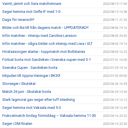
Varmt, jämnt och Sara matchvinnare
2022-08-13 17:04
Seger hemma mot Gefle IF med 1-0
2022-08-13 15:58
Dags för revansch!!
2022-08-11 21:32
Bilder och lite till från dagens match - UPPDATERAD!!
2022-08-06 19:16
Inför matchen - intervju med Caroline Larsson
2022-08-05 23:05
Inför matchen - några bilder och intervju med Liwa i VLT
2022-08-05 19:14
Höstsäsongen startar - toppmatch mot Bollstanäs
2022-08-03 16:22
Förlust borta mot Sandviken i Svenska cupen med 3-1
2022-07-31 14:00
Svenska Cupen - Sandviken borta
2022-07-29 10:16
Inbjudan till öppna träningar i BK30!
2022-07-25 09:00
Storseger i Skutskär
2022-06-26 16:39
Match 26 juni - Skutskär borta
2022-06-23 13:54
Stark lagmoral gav seger efter tuff inledning
2022-06-19 12:12
Seger hemma mot Vaksala med 5-3
2022-06-18 12:49
Frukostmatch lördag förmiddag – Vaksala hemma 11.00
2022-06-16 22:52
Seger i DM-finalen
2022-06-15 22:50