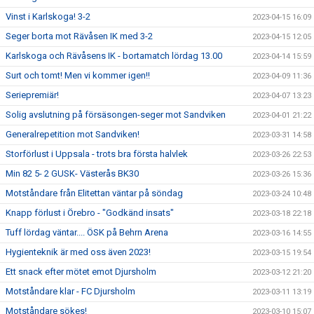
Vinst i Karlskoga! 3-2
2023-04-15 16:09
Seger borta mot Rävåsen IK med 3-2
2023-04-15 12:05
Karlskoga och Rävåsens IK - bortamatch lördag 13.00
2023-04-14 15:59
Surt och tomt! Men vi kommer igen!!
2023-04-09 11:36
Seriepremiär!
2023-04-07 13:23
Solig avslutning på försäsongen-seger mot Sandviken
2023-04-01 21:22
Generalrepetition mot Sandviken!
2023-03-31 14:58
Storförlust i Uppsala - trots bra första halvlek
2023-03-26 22:53
Min 82 5- 2 GUSK- Västerås BK30
2023-03-26 15:36
Motståndare från Elitettan väntar på söndag
2023-03-24 10:48
Knapp förlust i Örebro - "Godkänd insats"
2023-03-18 22:18
Tuff lördag väntar.... ÖSK på Behrn Arena
2023-03-16 14:55
Hygienteknik är med oss även 2023!
2023-03-15 19:54
Ett snack efter mötet emot Djursholm
2023-03-12 21:20
Motståndare klar - FC Djursholm
2023-03-11 13:19
Motståndare sökes!
2023-03-10 15:07