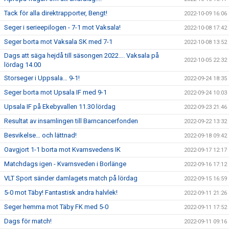
Tack för alla direktrapporter, Bengt!
2022-10-09 16:06
Seger i serieepilogen - 7-1 mot Vaksala!
2022-10-08 17:42
Seger borta mot Vaksala SK med 7-1
2022-10-08 13:52
Dags att säga hejdå till säsongen 2022…. Vaksala på
2022-10-05 22:32
lördag 14.00
Storseger i Uppsala… 9-1!
2022-09-24 18:35
Seger borta mot Upsala IF med 9-1
2022-09-24 10:03
Upsala IF på Ekebyvallen 11.30 lördag
2022-09-23 21:46
Resultat av insamlingen till Barncancerfonden
2022-09-22 13:32
Besvikelse… och lättnad!
2022-09-18 09:42
Oavgjort 1-1 borta mot Kvarnsvedens IK
2022-09-17 12:17
Matchdags igen - Kvarnsveden i Borlänge
2022-09-16 17:12
VLT Sport sänder damlagets match på lördag
2022-09-15 16:59
5-0 mot Täby! Fantastisk andra halvlek!
2022-09-11 21:26
Seger hemma mot Täby FK med 5-0
2022-09-11 17:52
Dags för match!
2022-09-11 09:16