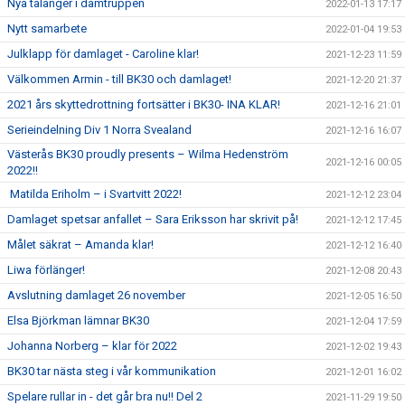
Nya talanger i damtruppen
2022-01-13 17:17
Nytt samarbete
2022-01-04 19:53
Julklapp för damlaget - Caroline klar!
2021-12-23 11:59
Välkommen Armin - till BK30 och damlaget!
2021-12-20 21:37
2021 års skyttedrottning fortsätter i BK30- INA KLAR!
2021-12-16 21:01
Serieindelning Div 1 Norra Svealand
2021-12-16 16:07
Västerås BK30 proudly presents – Wilma Hedenström
2021-12-16 00:05
2022!!
Matilda Eriholm – i Svartvitt 2022!
2021-12-12 23:04
Damlaget spetsar anfallet – Sara Eriksson har skrivit på!
2021-12-12 17:45
Målet säkrat – Amanda klar!
2021-12-12 16:40
Liwa förlänger!
2021-12-08 20:43
Avslutning damlaget 26 november
2021-12-05 16:50
Elsa Björkman lämnar BK30
2021-12-04 17:59
Johanna Norberg – klar för 2022
2021-12-02 19:43
BK30 tar nästa steg i vår kommunikation
2021-12-01 16:02
Spelare rullar in - det går bra nu!! Del 2
2021-11-29 19:50