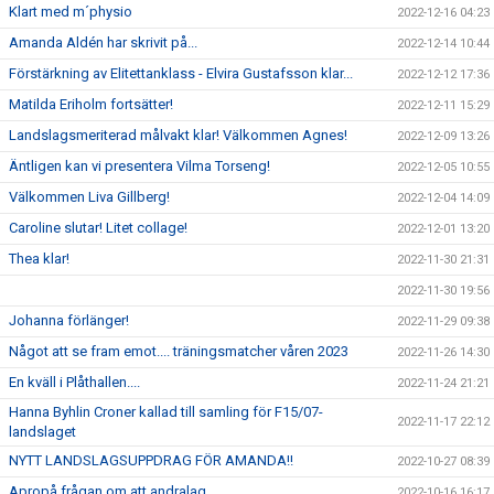
Klart med m´physio
2022-12-16 04:23
Amanda Aldén har skrivit på...
2022-12-14 10:44
Förstärkning av Elitettanklass - Elvira Gustafsson klar...
2022-12-12 17:36
Matilda Eriholm fortsätter!
2022-12-11 15:29
Landslagsmeriterad målvakt klar! Välkommen Agnes!
2022-12-09 13:26
Äntligen kan vi presentera Vilma Torseng!
2022-12-05 10:55
Välkommen Liva Gillberg!
2022-12-04 14:09
Caroline slutar! Litet collage!
2022-12-01 13:20
Thea klar!
2022-11-30 21:31
2022-11-30 19:56
Johanna förlänger!
2022-11-29 09:38
Något att se fram emot.... träningsmatcher våren 2023
2022-11-26 14:30
En kväll i Plåthallen....
2022-11-24 21:21
Hanna Byhlin Croner kallad till samling för F15/07-
2022-11-17 22:12
landslaget
NYTT LANDSLAGSUPPDRAG FÖR AMANDA!!
2022-10-27 08:39
Apropå frågan om att andralag....
2022-10-16 16:17