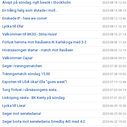
Älvsjö på söndag -nytt besök i Stockholm
2023-08-18 12:54
En tråkig helg som slutade i moll...
2023-08-14 08:14
Enskede IP - here we come!
2023-08-12 13:46
Lycka till Ella!
2023-08-11 16:25
Välkommen till BK30 - Stina Huss!
2023-08-10 21:14
Förlust hemma mot Rävåsens IK Karlskoga med 3-2
2023-08-06 17:54
Höstsäsongen startar - match mot Rävåsen
2023-08-05 12:14
Välkommen Cajsa!
2023-08-04 09:51
Seger i träningsmatchen
2023-07-30 22:00
Träningsmatch söndag 15.00
2023-07-28 10:02
Exporten till USA ökar! Ella ”goes west”!
2023-07-19 12:48
Tung förlust i vårsäsongens sista....
2023-07-03 04:14
Linköping nästa - BK Kenty på söndag
2023-07-01 05:57
Lycka till Liwa!
2023-06-29 10:30
Seger mot serieledarna!
2023-06-23 00:52
Seger borta mot serieledarna Smedby AIS med 4-2
2023-06-22 19:03