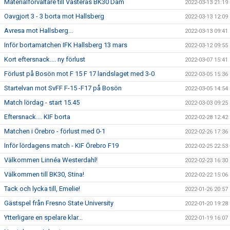
Materialförvaltare till Västerås BK30 Dam
2022-03-13 21:19
Oavgjort 3 - 3 borta mot Hallsberg
2022-03-13 12:09
Avresa mot Hallsberg...
2022-03-13 09:41
Inför bortamatchen IFK Hallsberg 13 mars
2022-03-12 09:55
Kort eftersnack.... ny förlust
2022-03-07 15:41
Förlust på Bosön mot F 15 F 17 landslaget med 3-0
2022-03-05 15:36
Startelvan mot SvFF F-15 -F17 på Bosön
2022-03-05 14:54
Match lördag - start 15.45
2022-03-03 09:25
Eftersnack.... KIF borta
2022-02-28 12:42
Matchen i Örebro - förlust med 0-1
2022-02-26 17:36
Inför lördagens match - KIF Örebro F19
2022-02-25 22:53
Välkommen Linnéa Westerdahl!
2022-02-23 16:30
Välkommen till BK30, Stina!
2022-02-22 15:06
Tack och lycka till, Emelie!
2022-01-26 20:57
Gästspel från Fresno State University
2022-01-20 19:28
Ytterligare en spelare klar...
2022-01-19 16:07