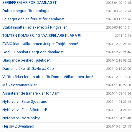
SERIEPREMIÄR FÖR DAMLAGET
2025-04-20 19:15
Dubbla segrar för damlaget.
2025-03-23 17:13
En seger och en förlust för damlaget.
2025-03-17 16:16
Stabil insatts i solskenet på Ringvallen
2025-03-10 13:51
TOMTEN KOMMER, 10 NYA SPELARE KLARA !!!!
2024-12-24
FYSIO klar - välkommen Jesper Esbjörnsson!
2024-12-22 21:15
God Jul önskar Bengt och damlaget!
2024-12-21 21:46
Glädjande besked i juletider!
2024-12-15 08:02
Damerna åker till Gävle på Cup
2024-12-12 20:00
Vi förstärker ledarstaben för Dam – Välkommen Joni!
2024-12-02 16:56
Målvaktstränare klar!
2024-11-10 22:58
Assisterande tränare klar för Dam!
2024-11-08 17:34
Nyförvärv - Ester Sjöstrand!
2024-11-04 21:14
Nyförvärv - Elsa Sjöstrand!
2024-11-04 21:12
Nyförvärv - Nora Nyby!
2024-11-04 20:48
Hej div 2 Svealand!
2024-10-31 21:13