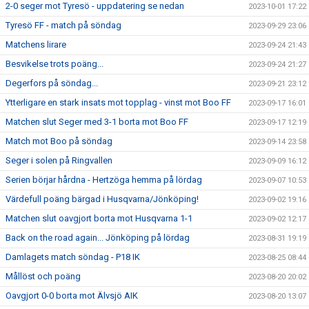
2-0 seger mot Tyresö - uppdatering se nedan
2023-10-01 17:22
Tyresö FF - match på söndag
2023-09-29 23:06
Matchens lirare
2023-09-24 21:43
Besvikelse trots poäng...
2023-09-24 21:27
Degerfors på söndag...
2023-09-21 23:12
Ytterligare en stark insats mot topplag - vinst mot Boo FF
2023-09-17 16:01
Matchen slut Seger med 3-1 borta mot Boo FF
2023-09-17 12:19
Match mot Boo på söndag
2023-09-14 23:58
Seger i solen på Ringvallen
2023-09-09 16:12
Serien börjar hårdna - Hertzöga hemma på lördag
2023-09-07 10:53
Värdefull poäng bärgad i Husqvarna/Jönköping!
2023-09-02 19:16
Matchen slut oavgjort borta mot Husqvarna 1-1
2023-09-02 12:17
Back on the road again... Jönköping på lördag
2023-08-31 19:19
Damlagets match söndag - P18 IK
2023-08-25 08:44
Mållöst och poäng
2023-08-20 20:02
Oavgjort 0-0 borta mot Älvsjö AIK
2023-08-20 13:07