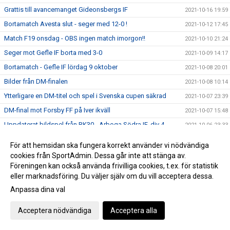
Grattis till avancemanget Gideonsbergs IF
2021-10-16 19:59
Bortamatch Avesta slut - seger med 12-0 !
2021-10-12 17:45
Match F19 onsdag - OBS ingen match imorgon!!
2021-10-10 21:24
Seger mot Gefle IF borta med 3-0
2021-10-09 14:17
Bortamatch - Gefle IF lördag 9 oktober
2021-10-08 20:01
Bilder från DM-finalen
2021-10-08 10:14
Ytterligare en DM-titel och spel i Svenska cupen säkrad
2021-10-07 23:39
DM-final mot Forsby FF på Iver ikväll
2021-10-07 15:48
Uppdaterat bildspel från BK30 - Arboga Södra IF, div 4
2021-10-06 23:33
Serieseger division 4 efter storseger mot Arboga
2021-10-06 22:54
För att hemsidan ska fungera korrekt använder vi nödvändiga
Förlust hemma mot Gamla Upsala med 7-0
2021-10-03 15:48
cookies från SportAdmin. Dessa går inte att stänga av.
Föreningen kan också använda frivilliga cookies, t.ex. för statistik
Stormatch på söndag - mot GUSK
2021-10-03 10:24
eller marknadsföring. Du väljer själv om du vill acceptera dessa.
Svenska Cupen mot KIF Örebro - välkomna!
2021-09-29 09:44
Anpassa dina val
Seger med 1-0 hemma mot Gefle IF
2021-09-11 16:58
Acceptera nödvändiga
Acceptera alla
Gameday Västerås BK30-Gefle IF
2021-09-10 19:45
Seger mot Degerfors IF i Svenska Cupen mot Degerfors
2021-09-07 18:04