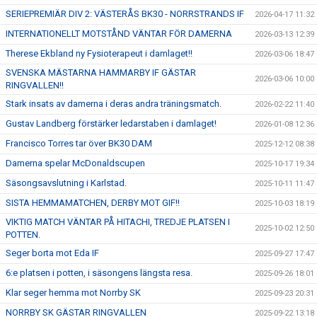
SERIEPREMIÄR DIV 2: VÄSTERÅS BK30 - NORRSTRANDS IF
2026-04-17 11:32
INTERNATIONELLT MOTSTÅND VÄNTAR FÖR DAMERNA
2026-03-13 12:39
Therese Ekbland ny Fysioterapeut i damlaget!!
2026-03-06 18:47
SVENSKA MÄSTARNA HAMMARBY IF GÄSTAR
2026-03-06 10:00
RINGVALLEN!!
Stark insats av damerna i deras andra träningsmatch.
2026-02-22 11:40
Gustav Landberg förstärker ledarstaben i damlaget!
2026-01-08 12:36
Francisco Torres tar över BK30 DAM
2025-12-12 08:38
Damerna spelar McDonaldscupen
2025-10-17 19:34
Säsongsavslutning i Karlstad.
2025-10-11 11:47
SISTA HEMMAMATCHEN, DERBY MOT GIF!!
2025-10-03 18:19
VIKTIG MATCH VÄNTAR PÅ HITACHI, TREDJE PLATSEN I
2025-10-02 12:50
POTTEN.
Seger borta mot Eda IF
2025-09-27 17:47
6:e platsen i potten, i säsongens längsta resa.
2025-09-26 18:01
Klar seger hemma mot Norrby SK
2025-09-23 20:31
NORRBY SK GÄSTAR RINGVALLEN
2025-09-22 13:18