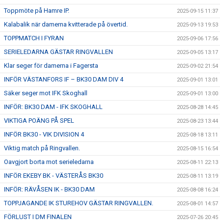
Toppmöte på Hamre IP.
2025-09-15 11:37
Kalabalik när damerna kvitterade på övertid.
2025-09-13 19:53
TOPPMATCH I FYRAN
2025-09-06 17:56
SERIELEDARNA GÄSTAR RINGVALLEN
2025-09-05 13:17
Klar seger för damerna i Fagersta
2025-09-02 21:54
INFÖR VÄSTANFORS IF – BK30 DAM DIV 4
2025-09-01 13:01
Säker seger mot IFK Skoghall
2025-09-01 13:00
INFÖR: BK30 DAM - IFK SKOGHALL
2025-08-28 14:45
VIKTIGA POÄNG PÅ SPEL
2025-08-23 13:44
INFÖR BK30 - VIK DIVISION 4
2025-08-18 13:11
Viktig match på Ringvallen.
2025-08-15 16:54
Oavgjort borta mot serieledarna
2025-08-11 22:13
INFÖR EKEBY BK - VÄSTERÅS BK30
2025-08-11 13:19
INFÖR: RÄVÅSEN IK - BK30 DAM
2025-08-08 16:24
TOPPJAGANDE IK STUREHOV GÄSTAR RINGVALLEN.
2025-08-01 14:57
FÖRLUST I DM FINALEN
2025-07-26 20:45