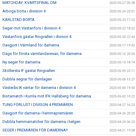
MATCHDAY: KVARTSFINAL DM
2025-05-27 00:38
Arboga borta i division 4
2025-05-24 23:01
KARLSTAD BORTA
2025-05-23 17:52
Seger mot Västanfors i division 4.
2025-05-22 18:02
Västanfors gästar Ringvallen i divison 4.
2025-05-20 22:44
Oavgjort I Värmland för damerna.
2025-05-17 19:42
Dags för första värmlandsresan, för damerna
2025-05-16 20:54
Ny seger för damerna
2025-05-10 18:14
Sköllersta IF gästar Ringvallen
2025-05-09 22:11
Dubbla segrar för damlagen
2025-05-06 15:27
Västerås IK väntar för damerna i division 4
2025-05-04 19:50
Bortamatch i Kumla mot IFK Hallsberg för damerna.
2025-05-02 10:22
TUNG FÖRLUST I DIVISON 4 PREMIÄREN
2025-04-27 16:23
Oavgjort för damerna i hemmapremiären
2025-04-26 20:20
Dubbla hemmamatcher för damerna i helgen
2025-04-24 06:23
SEGER I PREMIÄREN FÖR DAMERNA!!
2025-04-21 19:58