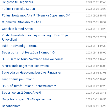
Helgresa till Degerfors
2023-05-26 12:40
Förlust i Svenska Cupen
2023-05-23 22:25
Förlust borta mot Älta IF i Svenska Cupen med 3-1
2023-05-23 18:55
Cupmatch I Stockholm - Älta IF
2023-05-21 18:52
Coach Talk med Armin
2023-05-18 20:28
Kristi Himmelsfärd och ny utmaning – Boo FF på
2023-05-17 07:21
Ringvallen!
Tufft - nödvändigt - skönt!
2023-05-14 19:32
Seger borta mot Hertzöga BK med 1-0
2023-05-14 15:00
BK30 Dam on tour - Värmland here we come!
2023-05-12 16:48
Meriterande seger mot Husqvarna
2023-05-07 16:08
Serieledaren Husqvarna besöker Ringvallen!
2023-05-05 17:05
Tung förlust på Gotland...
2023-04-30 20:06
BK30 på turné! Gotland - here we come!
2023-04-27 12:28
Seger i solen! 2-0 mot Älvsjö
2023-04-22 23:45
Dags för omgång 3 - Älvsjö hemma
2023-04-21 18:55
Säsongskort
2023-04-21 06:29