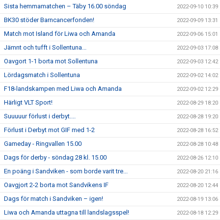
Sista hemmamatchen – Täby 16.00 söndag
2022-09-10 10:39
BK30 stöder Barncancerfonden!
2022-09-09 13:31
Match mot Island för Liwa och Amanda
2022-09-06 15:01
Jämnt och tufft i Sollentuna...
2022-09-03 17:08
Oavgort 1-1 borta mot Sollentuna
2022-09-03 12:42
Lördagsmatch i Sollentuna
2022-09-02 14:02
F18-landskampen med Liwa och Amanda
2022-09-02 12:29
Härligt VLT Sport!
2022-08-29 18:20
Suuuuur förlust i derbyt....
2022-08-28 19:20
Förlust i Derbyt mot GIF med 1-2
2022-08-28 16:52
Gameday - Ringvallen 15.00
2022-08-28 10:48
Dags för derby - söndag 28 kl. 15.00
2022-08-26 12:10
En poäng i Sandviken - som borde varit tre...
2022-08-20 21:16
Oavgjort 2-2 borta mot Sandvikens IF
2022-08-20 12:44
Dags för match i Sandviken – igen!
2022-08-19 13:06
Liwa och Amanda uttagna till landslagsspel!
2022-08-18 12:29