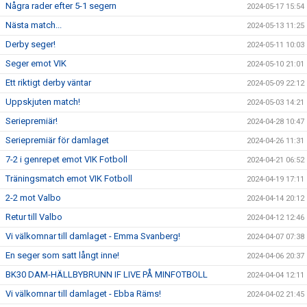
Några rader efter 5-1 segern
2024-05-17 15:54
Nästa match...
2024-05-13 11:25
Derby seger!
2024-05-11 10:03
Seger emot VIK
2024-05-10 21:01
Ett riktigt derby väntar
2024-05-09 22:12
Uppskjuten match!
2024-05-03 14:21
Seriepremiär!
2024-04-28 10:47
Seriepremiär för damlaget
2024-04-26 11:31
7-2 i genrepet emot VIK Fotboll
2024-04-21 06:52
Träningsmatch emot VIK Fotboll
2024-04-19 17:11
2-2 mot Valbo
2024-04-14 20:12
Retur till Valbo
2024-04-12 12:46
Vi välkomnar till damlaget - Emma Svanberg!
2024-04-07 07:38
En seger som satt långt inne!
2024-04-06 20:37
BK30 DAM-HÄLLBYBRUNN IF LIVE PÅ MINFOTBOLL
2024-04-04 12:11
Vi välkomnar till damlaget - Ebba Räms!
2024-04-02 21:45