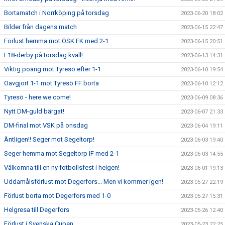
Bortamatch i Norrköping på torsdag
2023-06-20 18:02
Bilder från dagens match
2023-06-15 22:47
Förlust hemma mot ÖSK FK med 2-1
2023-06-15 20:51
E18-derby på torsdag kväll!
2023-06-13 14:31
Viktig poäng mot Tyresö efter 1-1
2023-06-10 19:54
Oavgjort 1-1 mot Tyresö FF borta
2023-06-10 12:12
Tyresö - here we come!
2023-06-09 08:36
Nytt DM-guld bärgat!
2023-06-07 21:33
DM-final mot VSK på onsdag
2023-06-04 19:11
Äntligen!! Seger mot Segeltorp!
2023-06-03 19:40
Seger hemma mot Segeltorp IF med 2-1
2023-06-03 14:55
Välkomna till en ny fotbollsfest i helgen!
2023-06-01 19:13
Uddamålsförlust mot Degerfors... Men vi kommer igen!
2023-05-27 22:19
Förlust borta mot Degerfors med 1-0
2023-05-27 15:31
Helgresa till Degerfors
2023-05-26 12:40
Förlust i Svenska Cupen
2023-05-23 22:25