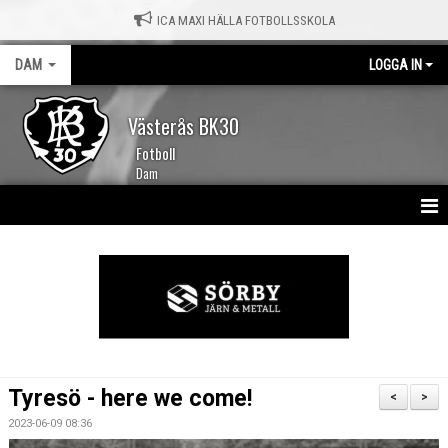
ICA MAXI HÄLLA FOTBOLLSSKOLA
DAM
LOGGA IN
Västerås BK30
Fotboll
Dam
HEM
NYHETER
KALENDER
TRUPPEN
Tyresö - here we come!
<
>
MATCHER
2023-06-09 08:36