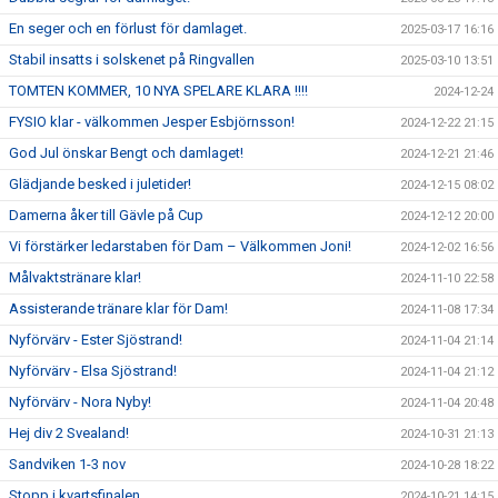
En seger och en förlust för damlaget.
2025-03-17 16:16
Stabil insatts i solskenet på Ringvallen
2025-03-10 13:51
TOMTEN KOMMER, 10 NYA SPELARE KLARA !!!!
2024-12-24
FYSIO klar - välkommen Jesper Esbjörnsson!
2024-12-22 21:15
God Jul önskar Bengt och damlaget!
2024-12-21 21:46
Glädjande besked i juletider!
2024-12-15 08:02
Damerna åker till Gävle på Cup
2024-12-12 20:00
Vi förstärker ledarstaben för Dam – Välkommen Joni!
2024-12-02 16:56
Målvaktstränare klar!
2024-11-10 22:58
Assisterande tränare klar för Dam!
2024-11-08 17:34
Nyförvärv - Ester Sjöstrand!
2024-11-04 21:14
Nyförvärv - Elsa Sjöstrand!
2024-11-04 21:12
Nyförvärv - Nora Nyby!
2024-11-04 20:48
Hej div 2 Svealand!
2024-10-31 21:13
Sandviken 1-3 nov
2024-10-28 18:22
Stopp i kvartsfinalen
2024-10-21 14:15