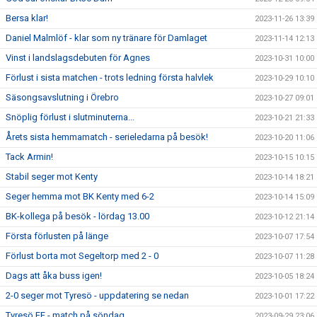
Bersa klar!
2023-11-26 13:39
Daniel Malmlöf - klar som ny tränare för Damlaget
2023-11-14 12:13
Vinst i landslagsdebuten för Agnes
2023-10-31 10:00
Förlust i sista matchen - trots ledning första halvlek
2023-10-29 10:10
Säsongsavslutning i Örebro
2023-10-27 09:01
Snöplig förlust i slutminuterna...
2023-10-21 21:33
Årets sista hemmamatch - serieledarna på besök!
2023-10-20 11:06
Tack Armin!
2023-10-15 10:15
Stabil seger mot Kenty
2023-10-14 18:21
Seger hemma mot BK Kenty med 6-2
2023-10-14 15:09
BK-kollega på besök - lördag 13.00
2023-10-12 21:14
Första förlusten på länge
2023-10-07 17:54
Förlust borta mot Segeltorp med 2 - 0
2023-10-07 11:28
Dags att åka buss igen!
2023-10-05 18:24
2-0 seger mot Tyresö - uppdatering se nedan
2023-10-01 17:22
Tyresö FF - match på söndag
2023-09-29 23:06