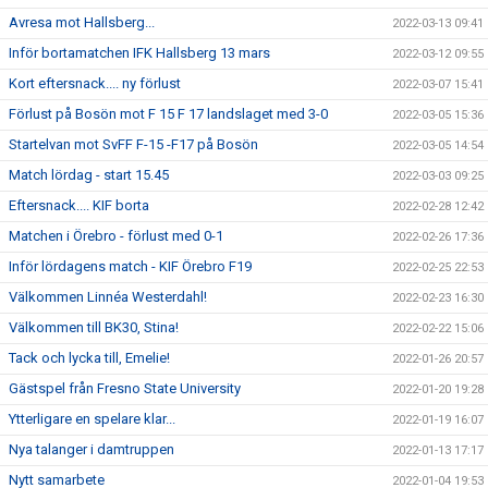
Avresa mot Hallsberg...
2022-03-13 09:41
Inför bortamatchen IFK Hallsberg 13 mars
2022-03-12 09:55
Kort eftersnack.... ny förlust
2022-03-07 15:41
Förlust på Bosön mot F 15 F 17 landslaget med 3-0
2022-03-05 15:36
Startelvan mot SvFF F-15 -F17 på Bosön
2022-03-05 14:54
Match lördag - start 15.45
2022-03-03 09:25
Eftersnack.... KIF borta
2022-02-28 12:42
Matchen i Örebro - förlust med 0-1
2022-02-26 17:36
Inför lördagens match - KIF Örebro F19
2022-02-25 22:53
Välkommen Linnéa Westerdahl!
2022-02-23 16:30
Välkommen till BK30, Stina!
2022-02-22 15:06
Tack och lycka till, Emelie!
2022-01-26 20:57
Gästspel från Fresno State University
2022-01-20 19:28
Ytterligare en spelare klar...
2022-01-19 16:07
Nya talanger i damtruppen
2022-01-13 17:17
Nytt samarbete
2022-01-04 19:53