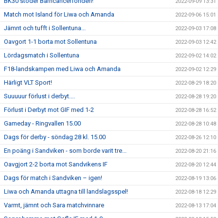
BK30 stöder Barncancerfonden!
2022-09-09 13:31
Match mot Island för Liwa och Amanda
2022-09-06 15:01
Jämnt och tufft i Sollentuna...
2022-09-03 17:08
Oavgort 1-1 borta mot Sollentuna
2022-09-03 12:42
Lördagsmatch i Sollentuna
2022-09-02 14:02
F18-landskampen med Liwa och Amanda
2022-09-02 12:29
Härligt VLT Sport!
2022-08-29 18:20
Suuuuur förlust i derbyt....
2022-08-28 19:20
Förlust i Derbyt mot GIF med 1-2
2022-08-28 16:52
Gameday - Ringvallen 15.00
2022-08-28 10:48
Dags för derby - söndag 28 kl. 15.00
2022-08-26 12:10
En poäng i Sandviken - som borde varit tre...
2022-08-20 21:16
Oavgjort 2-2 borta mot Sandvikens IF
2022-08-20 12:44
Dags för match i Sandviken – igen!
2022-08-19 13:06
Liwa och Amanda uttagna till landslagsspel!
2022-08-18 12:29
Varmt, jämnt och Sara matchvinnare
2022-08-13 17:04