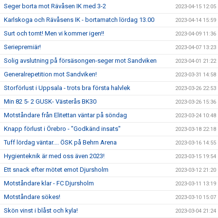
Seger borta mot Rävåsen IK med 3-2
2023-04-15 12:05
Karlskoga och Rävåsens IK - bortamatch lördag 13.00
2023-04-14 15:59
Surt och tomt! Men vi kommer igen!!
2023-04-09 11:36
Seriepremiär!
2023-04-07 13:23
Solig avslutning på försäsongen-seger mot Sandviken
2023-04-01 21:22
Generalrepetition mot Sandviken!
2023-03-31 14:58
Storförlust i Uppsala - trots bra första halvlek
2023-03-26 22:53
Min 82 5- 2 GUSK- Västerås BK30
2023-03-26 15:36
Motståndare från Elitettan väntar på söndag
2023-03-24 10:48
Knapp förlust i Örebro - "Godkänd insats"
2023-03-18 22:18
Tuff lördag väntar.... ÖSK på Behrn Arena
2023-03-16 14:55
Hygienteknik är med oss även 2023!
2023-03-15 19:54
Ett snack efter mötet emot Djursholm
2023-03-12 21:20
Motståndare klar - FC Djursholm
2023-03-11 13:19
Motståndare sökes!
2023-03-10 15:07
Skön vinst i blåst och kyla!
2023-03-04 21:24