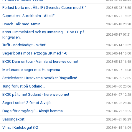
Förlust borta mot Älta IF i Svenska Cupen med 3-1
2023-05-23 18:55
Cupmatch I Stockholm - Älta IF
2023-05-21 18:52
Coach Talk med Armin
2023-05-18 20:28
Kristi Himmelsfärd och ny utmaning – Boo FF på
2023-05-17 07:21
Ringvallen!
Tufft - nödvändigt - skönt!
2023-05-14 19:32
Seger borta mot Hertzöga BK med 1-0
2023-05-14 15:00
BK30 Dam on tour - Värmland here we come!
2023-05-12 16:48
Meriterande seger mot Husqvarna
2023-05-07 16:08
Serieledaren Husqvarna besöker Ringvallen!
2023-05-05 17:05
Tung förlust på Gotland...
2023-04-30 20:06
BK30 på turné! Gotland - here we come!
2023-04-27 12:28
Seger i solen! 2-0 mot Älvsjö
2023-04-22 23:45
Dags för omgång 3 - Älvsjö hemma
2023-04-21 18:55
Säsongskort
2023-04-21 06:29
Vinst i Karlskoga! 3-2
2023-04-15 16:09