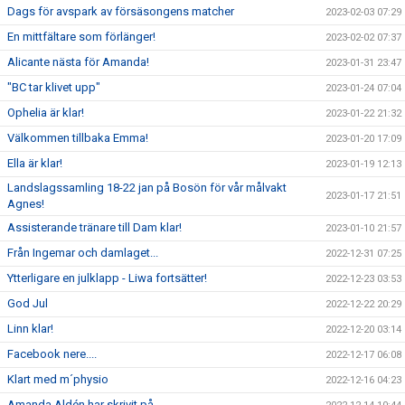
Dags för avspark av försäsongens matcher
2023-02-03 07:29
En mittfältare som förlänger!
2023-02-02 07:37
Alicante nästa för Amanda!
2023-01-31 23:47
"BC tar klivet upp"
2023-01-24 07:04
Ophelia är klar!
2023-01-22 21:32
Välkommen tillbaka Emma!
2023-01-20 17:09
Ella är klar!
2023-01-19 12:13
Landslagssamling 18-22 jan på Bosön för vår målvakt
2023-01-17 21:51
Agnes!
Assisterande tränare till Dam klar!
2023-01-10 21:57
Från Ingemar och damlaget...
2022-12-31 07:25
Ytterligare en julklapp - Liwa fortsätter!
2022-12-23 03:53
God Jul
2022-12-22 20:29
Linn klar!
2022-12-20 03:14
Facebook nere....
2022-12-17 06:08
Klart med m´physio
2022-12-16 04:23
Amanda Aldén har skrivit på...