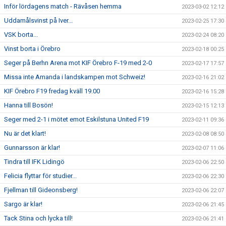
Inför lördagens match - Rävåsen hemma
2023-03-02 12:12
Uddamålsvinst på Iver...
2023-02-25 17:30
VSK borta...
2023-02-24 08:20
Vinst borta i Örebro
2023-02-18 00:25
Seger på Berhn Arena mot KIF Örebro F-19 med 2-0
2023-02-17 17:57
Missa inte Amanda i landskampen mot Schweiz!
2023-02-16 21:02
KIF Örebro F19 fredag kväll 19.00
2023-02-16 15:28
Hanna till Bosön!
2023-02-15 12:13
Seger med 2-1 i mötet emot Eskilstuna United F19
2023-02-11 09:36
Nu är det klart!
2023-02-08 08:50
Gunnarsson är klar!
2023-02-07 11:06
Tindra till IFK Lidingö
2023-02-06 22:50
Felicia flyttar för studier...
2023-02-06 22:30
Fjellman till Gideonsberg!
2023-02-06 22:07
Sargo är klar!
2023-02-06 21:45
Tack Stina och lycka till!
2023-02-06 21:41