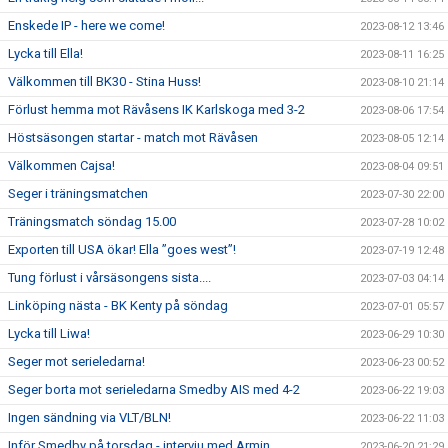
Enskede IP - here we come!
2023-08-12 13:46
Lycka till Ella!
2023-08-11 16:25
Välkommen till BK30 - Stina Huss!
2023-08-10 21:14
Förlust hemma mot Rävåsens IK Karlskoga med 3-2
2023-08-06 17:54
Höstsäsongen startar - match mot Rävåsen
2023-08-05 12:14
Välkommen Cajsa!
2023-08-04 09:51
Seger i träningsmatchen
2023-07-30 22:00
Träningsmatch söndag 15.00
2023-07-28 10:02
Exporten till USA ökar! Ella ”goes west”!
2023-07-19 12:48
Tung förlust i vårsäsongens sista....
2023-07-03 04:14
Linköping nästa - BK Kenty på söndag
2023-07-01 05:57
Lycka till Liwa!
2023-06-29 10:30
Seger mot serieledarna!
2023-06-23 00:52
Seger borta mot serieledarna Smedby AIS med 4-2
2023-06-22 19:03
Ingen sändning via VLT/BLN!
2023-06-22 11:03
Inför Smedby på torsdag - intervju med Armin
2023-06-20 21:29