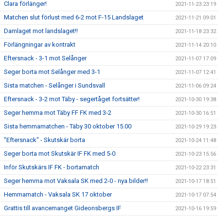
Clara förlänger!
2021-11-23 23:19
Matchen slut förlust med 6-2 mot F-15 Landslaget
2021-11-21 09:01
Damlaget mot landslaget!!
2021-11-18 23:32
Förlängningar av kontrakt
2021-11-14 20:10
Eftersnack - 3-1 mot Selånger
2021-11-07 17:09
Seger borta mot Selånger med 3-1
2021-11-07 12:41
Sista matchen - Selånger i Sundsvall
2021-11-06 09:24
Eftersnack - 3-2 mot Täby - segertåget fortsätter!
2021-10-30 19:38
Seger hemma mot Täby FF FK med 3-2
2021-10-30 16:51
Sista hemmamatchen - Täby 30 oktober 15.00
2021-10-29 19:23
"Eftersnack" - Skutskär borta
2021-10-24 11:48
Seger borta mot Skutskär IF FK med 5-0
2021-10-23 15:56
Inför Skutskärs IF FK - bortamatch
2021-10-22 23:31
Seger hemma mot Vaksala SK med 2-0 - nya bilder!!
2021-10-17 18:51
Hemmamatch - Vaksala SK 17 oktober
2021-10-17 07:54
Grattis till avancemanget Gideonsbergs IF
2021-10-16 19:59