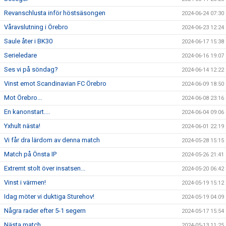
Revanschlusta inför höstsäsongen
2024-06-24 07:30
Våravslutning i Örebro
2024-06-23 12:24
Saule åter i BK30
2024-06-17 15:38
Serieledare
2024-06-16 19:07
Ses vi på söndag?
2024-06-14 12:22
Vinst emot Scandinavian FC Örebro
2024-06-09 18:50
Mot Örebro...
2024-06-08 23:16
En kanonstart....
2024-06-04 09:06
Yxhult nästa!
2024-06-01 22:19
Vi får dra lärdom av denna match
2024-05-28 15:15
Match på Önsta IP
2024-05-26 21:41
Extremt stolt över insatsen...
2024-05-20 06:42
Vinst i värmen!
2024-05-19 15:12
Idag möter vi duktiga Sturehov!
2024-05-19 04:09
Några rader efter 5-1 segern
2024-05-17 15:54
Nästa match...
2024-05-13 11:25