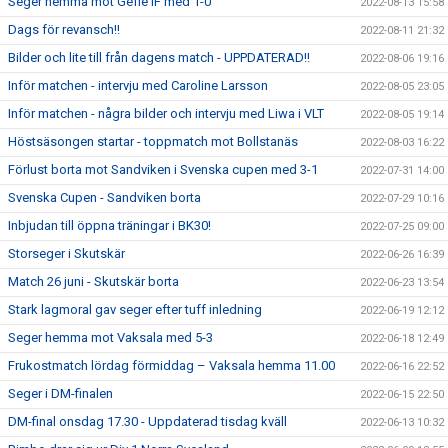
Seger hemma mot Gefle IF med 1-0
2022-08-13 15:58
Dags för revansch!!
2022-08-11 21:32
Bilder och lite till från dagens match - UPPDATERAD!!
2022-08-06 19:16
Inför matchen - intervju med Caroline Larsson
2022-08-05 23:05
Inför matchen - några bilder och intervju med Liwa i VLT
2022-08-05 19:14
Höstsäsongen startar - toppmatch mot Bollstanäs
2022-08-03 16:22
Förlust borta mot Sandviken i Svenska cupen med 3-1
2022-07-31 14:00
Svenska Cupen - Sandviken borta
2022-07-29 10:16
Inbjudan till öppna träningar i BK30!
2022-07-25 09:00
Storseger i Skutskär
2022-06-26 16:39
Match 26 juni - Skutskär borta
2022-06-23 13:54
Stark lagmoral gav seger efter tuff inledning
2022-06-19 12:12
Seger hemma mot Vaksala med 5-3
2022-06-18 12:49
Frukostmatch lördag förmiddag – Vaksala hemma 11.00
2022-06-16 22:52
Seger i DM-finalen
2022-06-15 22:50
DM-final onsdag 17.30 - Uppdaterad tisdag kväll
2022-06-13 10:32