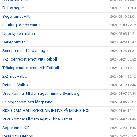
Derby seger!
2024-05-11 10:03
Seger emot VIK
2024-05-10 21:01
Ett riktigt derby väntar
2024-05-09 22:12
Uppskjuten match!
2024-05-03 14:21
Seriepremiär!
2024-04-28 10:47
Seriepremiär för damlaget
2024-04-26 11:31
7-2 i genrepet emot VIK Fotboll
2024-04-21 06:52
Träningsmatch emot VIK Fotboll
2024-04-19 17:11
2-2 mot Valbo
2024-04-14 20:12
Retur till Valbo
2024-04-12 12:46
Vi välkomnar till damlaget - Emma Svanberg!
2024-04-07 07:38
En seger som satt långt inne!
2024-04-06 20:37
BK30 DAM-HÄLLBYBRUNN IF LIVE PÅ MINFOTBOLL
2024-04-04 12:11
Vi välkomnar till damlaget - Ebba Räms!
2024-04-02 21:45
Seger emot KIF
2024-03-23 21:46
Resa 2 till Örebro!
2024-03-22 20:52