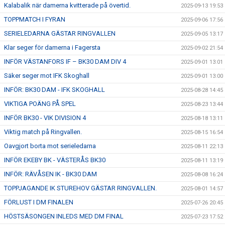
Kalabalik när damerna kvitterade på övertid.
2025-09-13 19:53
TOPPMATCH I FYRAN
2025-09-06 17:56
SERIELEDARNA GÄSTAR RINGVALLEN
2025-09-05 13:17
Klar seger för damerna i Fagersta
2025-09-02 21:54
INFÖR VÄSTANFORS IF – BK30 DAM DIV 4
2025-09-01 13:01
Säker seger mot IFK Skoghall
2025-09-01 13:00
INFÖR: BK30 DAM - IFK SKOGHALL
2025-08-28 14:45
VIKTIGA POÄNG PÅ SPEL
2025-08-23 13:44
INFÖR BK30 - VIK DIVISION 4
2025-08-18 13:11
Viktig match på Ringvallen.
2025-08-15 16:54
Oavgjort borta mot serieledarna
2025-08-11 22:13
INFÖR EKEBY BK - VÄSTERÅS BK30
2025-08-11 13:19
INFÖR: RÄVÅSEN IK - BK30 DAM
2025-08-08 16:24
TOPPJAGANDE IK STUREHOV GÄSTAR RINGVALLEN.
2025-08-01 14:57
FÖRLUST I DM FINALEN
2025-07-26 20:45
HÖSTSÄSONGEN INLEDS MED DM FINAL
2025-07-23 17:52