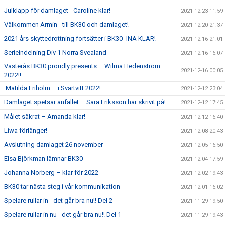
Julklapp för damlaget - Caroline klar!
2021-12-23 11:59
Välkommen Armin - till BK30 och damlaget!
2021-12-20 21:37
2021 års skyttedrottning fortsätter i BK30- INA KLAR!
2021-12-16 21:01
Serieindelning Div 1 Norra Svealand
2021-12-16 16:07
Västerås BK30 proudly presents – Wilma Hedenström
2021-12-16 00:05
2022!!
Matilda Eriholm – i Svartvitt 2022!
2021-12-12 23:04
Damlaget spetsar anfallet – Sara Eriksson har skrivit på!
2021-12-12 17:45
Målet säkrat – Amanda klar!
2021-12-12 16:40
Liwa förlänger!
2021-12-08 20:43
Avslutning damlaget 26 november
2021-12-05 16:50
Elsa Björkman lämnar BK30
2021-12-04 17:59
Johanna Norberg – klar för 2022
2021-12-02 19:43
BK30 tar nästa steg i vår kommunikation
2021-12-01 16:02
Spelare rullar in - det går bra nu!! Del 2
2021-11-29 19:50
Spelare rullar in nu - det går bra nu!! Del 1
2021-11-29 19:43