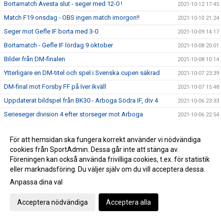
Bortamatch Avesta slut - seger med 12-0 !
2021-10-12 17:45
Match F19 onsdag - OBS ingen match imorgon!!
2021-10-10 21:24
Seger mot Gefle IF borta med 3-0
2021-10-09 14:17
Bortamatch - Gefle IF lördag 9 oktober
2021-10-08 20:01
Bilder från DM-finalen
2021-10-08 10:14
Ytterligare en DM-titel och spel i Svenska cupen säkrad
2021-10-07 23:39
DM-final mot Forsby FF på Iver ikväll
2021-10-07 15:48
Uppdaterat bildspel från BK30 - Arboga Södra IF, div 4
2021-10-06 23:33
Serieseger division 4 efter storseger mot Arboga
2021-10-06 22:54
Förlust hemma mot Gamla Upsala med 7-0
2021-10-03 15:48
För att hemsidan ska fungera korrekt använder vi nödvändiga
Stormatch på söndag - mot GUSK
2021-10-03 10:24
cookies från SportAdmin. Dessa går inte att stänga av.
Svenska Cupen mot KIF Örebro - välkomna!
2021-09-29 09:44
Föreningen kan också använda frivilliga cookies, t.ex. för statistik
eller marknadsföring. Du väljer själv om du vill acceptera dessa.
Seger med 1-0 hemma mot Gefle IF
2021-09-11 16:58
Anpassa dina val
Gameday Västerås BK30-Gefle IF
2021-09-10 19:45
Seger mot Degerfors IF i Svenska Cupen mot Degerfors
2021-09-07 18:04
Acceptera nödvändiga
Acceptera alla
med 7-1
INFÖR SVENSKA CUPEN: DEGERFORS IF - VÄSTERÅS BK30
2021-09-07 14:17