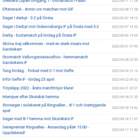
Svenska Cupen omgång 1 - bortamatch i Falun
2022-05-11 17:26
Eftersnack - Armin om matchen mot GIF
2022-05-08 17:58
Seger i derbyt - 3-2 på Önsta
2022-05-07 18:10
Seger i Derbyt mot Gideonsbergs IF på Önsta med 3-2
2022-05-07 14:35
Derby - bortamatch på lördag på Önsta IP
2022-05-05 19:54
Sköna maj välkommen - med en stark insats mot
2022-05-01 07:45
Sandviken!
Stormatch Valborgsmässoafton - hemmamatch
2022-04-28 22:49
Sandvikens IF
Tung lördag... förlust med 2-1 mot Gefle
2022-04-24 21:16
Inför Gefle IF - lördag 23 april
2022-04-22 09:52
Tröjsläpp 2022 - årets matchtröjor klara!
2022-04-21 20:57
Intervjuer efter Skutskär hemma
2022-04-18 21:32
Storseger i solskenet på Ringvallen... 8-1 och övertygande
2022-04-18 19:42
spel
Seger med 8-1 hemma mot Skutskärs IF
2022-04-18 17:07
Seriepremiär Ringvallen - Annandag påsk 15.00 -
2022-04-17 11:32
Uppdaterad!