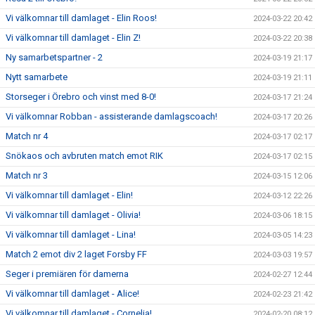
Vi välkomnar till damlaget - Elin Roos!
2024-03-22 20:42
Vi välkomnar till damlaget - Elin Z!
2024-03-22 20:38
Ny samarbetspartner - 2
2024-03-19 21:17
Nytt samarbete
2024-03-19 21:11
Storseger i Örebro och vinst med 8-0!
2024-03-17 21:24
Vi välkomnar Robban - assisterande damlagscoach!
2024-03-17 20:26
Match nr 4
2024-03-17 02:17
Snökaos och avbruten match emot RIK
2024-03-17 02:15
Match nr 3
2024-03-15 12:06
Vi välkomnar till damlaget - Elin!
2024-03-12 22:26
Vi välkomnar till damlaget - Olivia!
2024-03-06 18:15
Vi välkomnar till damlaget - Lina!
2024-03-05 14:23
Match 2 emot div 2 laget Forsby FF
2024-03-03 19:57
Seger i premiären för damerna
2024-02-27 12:44
Vi välkomnar till damlaget - Alice!
2024-02-23 21:42
Vi välkomnar till damlaget - Cornelia!
2024-02-20 08:12