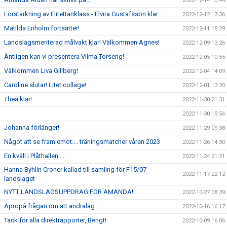
2022-12-14 10:44
Förstärkning av Elitettanklass - Elvira Gustafsson klar...
2022-12-12 17:36
Matilda Eriholm fortsätter!
2022-12-11 15:29
Landslagsmeriterad målvakt klar! Välkommen Agnes!
2022-12-09 13:26
Äntligen kan vi presentera Vilma Torseng!
2022-12-05 10:55
Välkommen Liva Gillberg!
2022-12-04 14:09
Caroline slutar! Litet collage!
2022-12-01 13:20
Thea klar!
2022-11-30 21:31
2022-11-30 19:56
Johanna förlänger!
2022-11-29 09:38
Något att se fram emot.... träningsmatcher våren 2023
2022-11-26 14:30
En kväll i Plåthallen....
2022-11-24 21:21
Hanna Byhlin Croner kallad till samling för F15/07-
2022-11-17 22:12
landslaget
NYTT LANDSLAGSUPPDRAG FÖR AMANDA!!
2022-10-27 08:39
Apropå frågan om att andralag....
2022-10-16 16:17
Tack för alla direktrapporter, Bengt!
2022-10-09 16:06