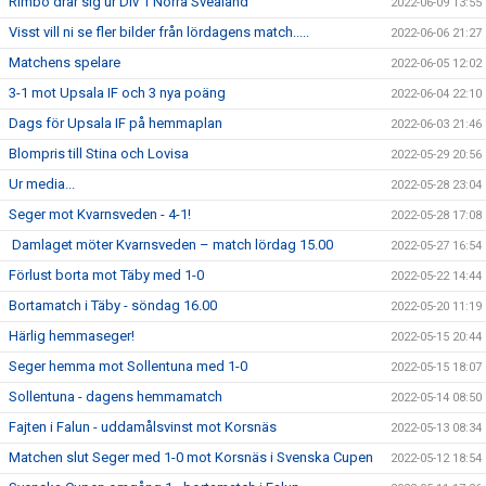
Rimbo drar sig ur Div 1 Norra Svealand
2022-06-09 13:55
Visst vill ni se fler bilder från lördagens match.....
2022-06-06 21:27
Matchens spelare
2022-06-05 12:02
3-1 mot Upsala IF och 3 nya poäng
2022-06-04 22:10
Dags för Upsala IF på hemmaplan
2022-06-03 21:46
Blompris till Stina och Lovisa
2022-05-29 20:56
Ur media...
2022-05-28 23:04
Seger mot Kvarnsveden - 4-1!
2022-05-28 17:08
Damlaget möter Kvarnsveden – match lördag 15.00
2022-05-27 16:54
Förlust borta mot Täby med 1-0
2022-05-22 14:44
Bortamatch i Täby - söndag 16.00
2022-05-20 11:19
Härlig hemmaseger!
2022-05-15 20:44
Seger hemma mot Sollentuna med 1-0
2022-05-15 18:07
Sollentuna - dagens hemmamatch
2022-05-14 08:50
Fajten i Falun - uddamålsvinst mot Korsnäs
2022-05-13 08:34
Matchen slut Seger med 1-0 mot Korsnäs i Svenska Cupen
2022-05-12 18:54