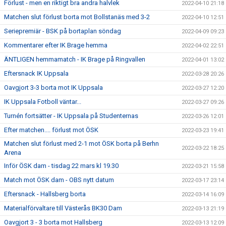
Förlust - men en riktigt bra andra halvlek
2022-04-10 21:18
Matchen slut förlust borta mot Bollstanäs med 3-2
2022-04-10 12:51
Seriepremiär - BSK på bortaplan söndag
2022-04-09 09:23
Kommentarer efter IK Brage hemma
2022-04-02 22:51
ÄNTLIGEN hemmamatch - IK Brage på Ringvallen
2022-04-01 13:02
Eftersnack IK Uppsala
2022-03-28 20:26
Oavgjort 3-3 borta mot IK Uppsala
2022-03-27 12:20
IK Uppsala Fotboll väntar...
2022-03-27 09:26
Turnén fortsätter - IK Uppsala på Studenternas
2022-03-26 12:01
Efter matchen.... förlust mot ÖSK
2022-03-23 19:41
Matchen slut förlust med 2-1 mot ÖSK borta på Berhn
2022-03-22 18:25
Arena
Inför ÖSK dam - tisdag 22 mars kl 19.30
2022-03-21 15:58
Match mot ÖSK dam - OBS nytt datum
2022-03-17 23:14
Eftersnack - Hallsberg borta
2022-03-14 16:09
Materialförvaltare till Västerås BK30 Dam
2022-03-13 21:19
Oavgjort 3 - 3 borta mot Hallsberg
2022-03-13 12:09