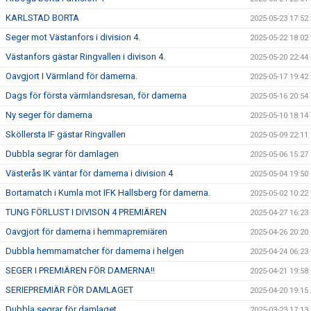
KARLSTAD BORTA
2025-05-23 17:52
Seger mot Västanfors i division 4.
2025-05-22 18:02
Västanfors gästar Ringvallen i divison 4.
2025-05-20 22:44
Oavgjort I Värmland för damerna.
2025-05-17 19:42
Dags för första värmlandsresan, för damerna
2025-05-16 20:54
Ny seger för damerna
2025-05-10 18:14
Sköllersta IF gästar Ringvallen
2025-05-09 22:11
Dubbla segrar för damlagen
2025-05-06 15:27
Västerås IK väntar för damerna i division 4
2025-05-04 19:50
Bortamatch i Kumla mot IFK Hallsberg för damerna.
2025-05-02 10:22
TUNG FÖRLUST I DIVISON 4 PREMIÄREN
2025-04-27 16:23
Oavgjort för damerna i hemmapremiären
2025-04-26 20:20
Dubbla hemmamatcher för damerna i helgen
2025-04-24 06:23
SEGER I PREMIÄREN FÖR DAMERNA!!
2025-04-21 19:58
SERIEPREMIÄR FÖR DAMLAGET
2025-04-20 19:15
Dubbla segrar för damlaget.
2025-03-23 17:13