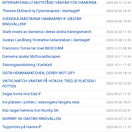
INTERNATIONELLT MOTSTÅND VÄNTAR FÖR DAMERNA
2026-03-13 12:39
Therese Ekbland ny Fysioterapeut i damlaget!!
2026-03-06 18:47
SVENSKA MÄSTARNA HAMMARBY IF GÄSTAR
2026-03-06 10:00
RINGVALLEN!!
Stark insats av damerna i deras andra träningsmatch.
2026-02-22 11:40
Gustav Landberg förstärker ledarstaben i damlaget!
2026-01-08 12:36
Francisco Torres tar över BK30 DAM
2025-12-12 08:38
Damerna spelar McDonaldscupen
2025-10-17 19:34
Säsongsavslutning i Karlstad.
2025-10-11 11:47
SISTA HEMMAMATCHEN, DERBY MOT GIF!!
2025-10-03 18:19
VIKTIG MATCH VÄNTAR PÅ HITACHI, TREDJE PLATSEN I
2025-10-02 12:50
POTTEN.
Seger borta mot Eda IF
2025-09-27 17:47
6:e platsen i potten, i säsongens längsta resa.
2025-09-26 18:01
Klar seger hemma mot Norrby SK
2025-09-23 20:31
NORRBY SK GÄSTAR RINGVALLEN
2025-09-22 13:18
Toppmöte på Hamre IP.
2025-09-15 11:37