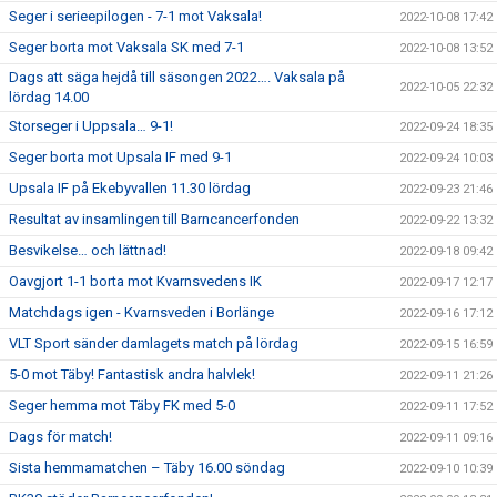
Seger i serieepilogen - 7-1 mot Vaksala!
2022-10-08 17:42
Seger borta mot Vaksala SK med 7-1
2022-10-08 13:52
Dags att säga hejdå till säsongen 2022…. Vaksala på
2022-10-05 22:32
lördag 14.00
Storseger i Uppsala… 9-1!
2022-09-24 18:35
Seger borta mot Upsala IF med 9-1
2022-09-24 10:03
Upsala IF på Ekebyvallen 11.30 lördag
2022-09-23 21:46
Resultat av insamlingen till Barncancerfonden
2022-09-22 13:32
Besvikelse… och lättnad!
2022-09-18 09:42
Oavgjort 1-1 borta mot Kvarnsvedens IK
2022-09-17 12:17
Matchdags igen - Kvarnsveden i Borlänge
2022-09-16 17:12
VLT Sport sänder damlagets match på lördag
2022-09-15 16:59
5-0 mot Täby! Fantastisk andra halvlek!
2022-09-11 21:26
Seger hemma mot Täby FK med 5-0
2022-09-11 17:52
Dags för match!
2022-09-11 09:16
Sista hemmamatchen – Täby 16.00 söndag
2022-09-10 10:39