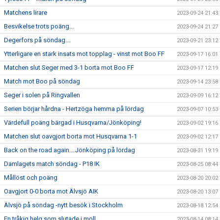
Matchens lirare
2023-09-24 21:43
Besvikelse trots poäng...
2023-09-24 21:27
Degerfors på söndag...
2023-09-21 23:12
Ytterligare en stark insats mot topplag - vinst mot Boo FF
2023-09-17 16:01
Matchen slut Seger med 3-1 borta mot Boo FF
2023-09-17 12:19
Match mot Boo på söndag
2023-09-14 23:58
Seger i solen på Ringvallen
2023-09-09 16:12
Serien börjar hårdna - Hertzöga hemma på lördag
2023-09-07 10:53
Värdefull poäng bärgad i Husqvarna/Jönköping!
2023-09-02 19:16
Matchen slut oavgjort borta mot Husqvarna 1-1
2023-09-02 12:17
Back on the road again... Jönköping på lördag
2023-08-31 19:19
Damlagets match söndag - P18 IK
2023-08-25 08:44
Mållöst och poäng
2023-08-20 20:02
Oavgjort 0-0 borta mot Älvsjö AIK
2023-08-20 13:07
Älvsjö på söndag -nytt besök i Stockholm
2023-08-18 12:54
En tråkig helg som slutade i moll...
2023-08-14 08:14