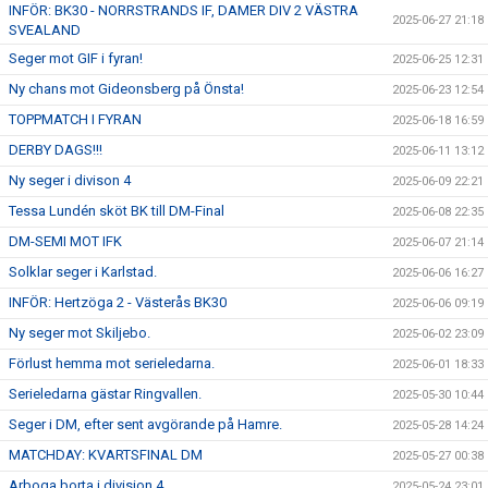
INFÖR: BK30 - NORRSTRANDS IF, DAMER DIV 2 VÄSTRA
2025-06-27 21:18
SVEALAND
Seger mot GIF i fyran!
2025-06-25 12:31
Ny chans mot Gideonsberg på Önsta!
2025-06-23 12:54
TOPPMATCH I FYRAN
2025-06-18 16:59
DERBY DAGS!!!
2025-06-11 13:12
Ny seger i divison 4
2025-06-09 22:21
Tessa Lundén sköt BK till DM-Final
2025-06-08 22:35
DM-SEMI MOT IFK
2025-06-07 21:14
Solklar seger i Karlstad.
2025-06-06 16:27
INFÖR: Hertzöga 2 - Västerås BK30
2025-06-06 09:19
Ny seger mot Skiljebo.
2025-06-02 23:09
Förlust hemma mot serieledarna.
2025-06-01 18:33
Serieledarna gästar Ringvallen.
2025-05-30 10:44
Seger i DM, efter sent avgörande på Hamre.
2025-05-28 14:24
MATCHDAY: KVARTSFINAL DM
2025-05-27 00:38
Arboga borta i division 4
2025-05-24 23:01