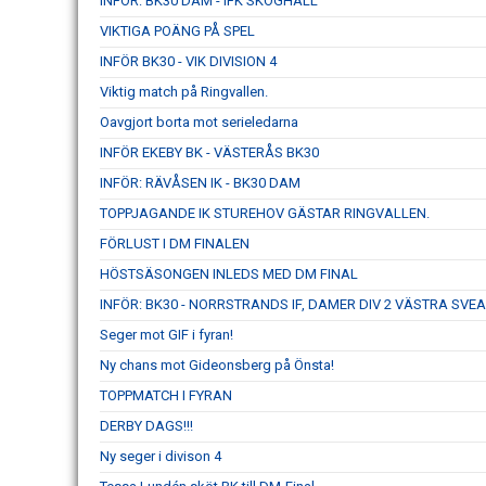
INFÖR: BK30 DAM - IFK SKOGHALL
VIKTIGA POÄNG PÅ SPEL
INFÖR BK30 - VIK DIVISION 4
Viktig match på Ringvallen.
Oavgjort borta mot serieledarna
INFÖR EKEBY BK - VÄSTERÅS BK30
INFÖR: RÄVÅSEN IK - BK30 DAM
TOPPJAGANDE IK STUREHOV GÄSTAR RINGVALLEN.
FÖRLUST I DM FINALEN
HÖSTSÄSONGEN INLEDS MED DM FINAL
INFÖR: BK30 - NORRSTRANDS IF, DAMER DIV 2 VÄSTRA SVE
Seger mot GIF i fyran!
Ny chans mot Gideonsberg på Önsta!
TOPPMATCH I FYRAN
DERBY DAGS!!!
Ny seger i divison 4