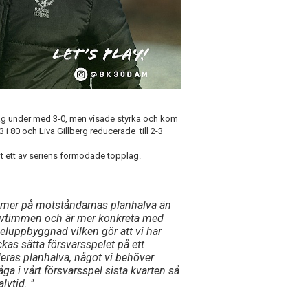
låg under med 3-0, men visade styrka och kom
3 i 80 och Liva Gillberg reducerade till 2-3
ot ett av seriens förmodade topplag.
oss mer på motståndarnas planhalva än
 halvtimmen och är mer konkreta med
speluppbyggnad vilken gör att vi har
ckas sätta försvarsspelet på ett
eras planhalva, något vi behöver
åga i vårt försvarsspel sista kvarten så
alvtid.
"