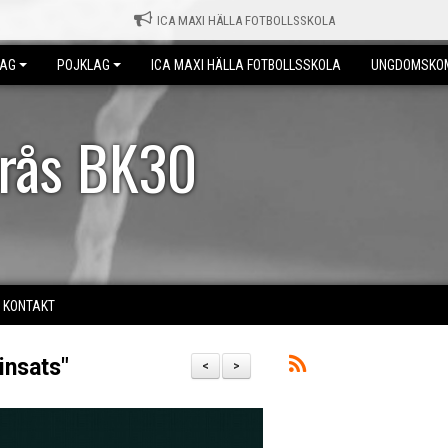
ICA MAXI HÄLLA FOTBOLLSSKOLA
LAG
POJKLAG
ICA MAXI HÄLLA FOTBOLLSSKOLA
UNGDOMSKO
erås BK30
KONTAKT
insats"
<
>