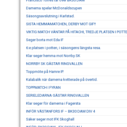
Francisco Torres tar över BK30 DAM
Damerna spelar McDonaldscupen
Säsongsavslutning i Karlstad.
SISTA HEMMAMATCHEN, DERBY MOT GIF!!
VIKTIG MATCH VÄNTAR PÅ HITACHI, TREDJE PLATSEN I POTTE
Seger borta mot Eda IF
6:e platsen i potten, i säsongens längsta resa.
Klar seger hemma mot Norrby SK
NORRBY SK GÄSTAR RINGVALLEN
Toppmöte på Hamre IP.
Kalabalik när damerna kvitterade på övertid.
TOPPMATCH I FYRAN
SERIELEDARNA GÄSTAR RINGVALLEN
Klar seger för damerna i Fagersta
INFÖR VÄSTANFORS IF – BK30 DAM DIV 4
Säker seger mot IFK Skoghall