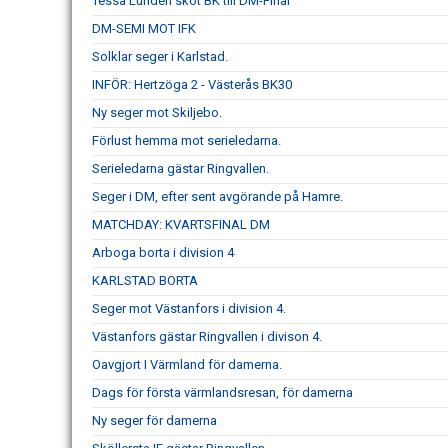
Tessa Lundén sköt BK till DM-Final
DM-SEMI MOT IFK
Solklar seger i Karlstad.
INFÖR: Hertzöga 2 - Västerås BK30
Ny seger mot Skiljebo.
Förlust hemma mot serieledarna.
Serieledarna gästar Ringvallen.
Seger i DM, efter sent avgörande på Hamre.
MATCHDAY: KVARTSFINAL DM
Arboga borta i division 4
KARLSTAD BORTA
Seger mot Västanfors i division 4.
Västanfors gästar Ringvallen i divison 4.
Oavgjort I Värmland för damerna.
Dags för första värmlandsresan, för damerna
Ny seger för damerna