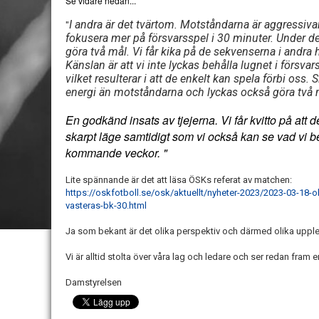
Se vidare nedan...
I andra är det tvärtom. Motståndarna är aggressiva
"
fokusera mer på försvarsspel i 30 minuter. Under de
göra två mål. Vi får kika på de sekvenserna i andra 
Känslan är att vi inte lyckas behålla lugnet i försvars
vilket resulterar i att de enkelt kan spela förbi oss. 
energi än motståndarna och lyckas också göra två 
En godkänd insats av tjejerna. Vi får kvitto på att 
skarpt läge samtidigt som vi också kan se vad vi
kommande veckor. "
Lite spännande är det att läsa ÖSKs referat av matchen:
https://oskfotboll.se/osk/aktuellt/nyheter-2023/2023-03-18
vasteras-bk-30.html
Ja som bekant är det olika perspektiv och därmed olika uppl
Vi är alltid stolta över våra lag och ledare och ser redan fra
Damstyrelsen