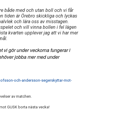
re både med och utan boll och vi får
n tiden är Örebro skickliga och lyckas
halvlek och lära oss av misstagen.
spelet och vill vinna bollen i fel lägen
Sista kvarten upplever jag att vi har mer
mål.
det vi gör under veckorna fungerar i
 behöver jobba mer med under
-olofsson-och-andersson-segerskyttar-mot-
evelser av matchen.
m emot GUSK borta nästa vecka!