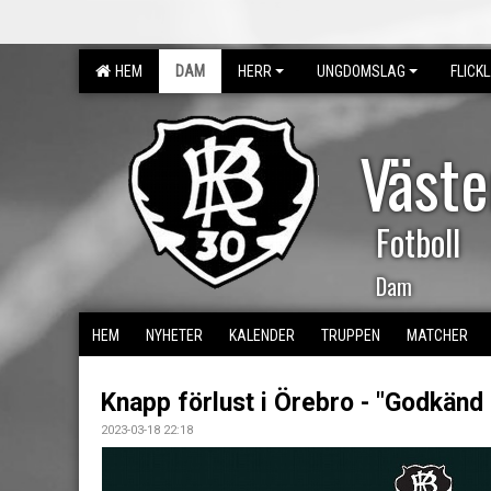
HEM
DAM
HERR
UNGDOMSLAG
FLICK
Väst
Fotboll
Dam
HEM
NYHETER
KALENDER
TRUPPEN
MATCHER
Knapp förlust i Örebro - "Godkänd 
2023-03-18 22:18