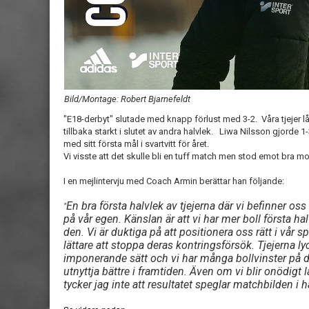
Bild/Montage: Robert Bjarnefeldt
"E18-derbyt" slutade med knapp förlust med 3-2. Våra tjejer 
tillbaka starkt i slutet av andra halvlek. Liwa Nilsson gjorde 1-
med sitt första mål i svartvitt för året.
Vi visste att det skulle bli en tuff match men stod emot bra m
I en mejlintervju med Coach Armin berättar han följande:
En bra första halvlek av tjejerna där vi befinner 
"
på vår egen. Känslan är att vi har mer boll första
den. Vi är duktiga på att positionera oss rätt i vår 
lättare att stoppa deras kontringsförsök. Tjejerna ly
imponerande sätt och vi har många bollvinster på d
utnyttja bättre i framtiden. Även om vi blir onödigt l
tycker jag inte att resultatet speglar matchbilden i h