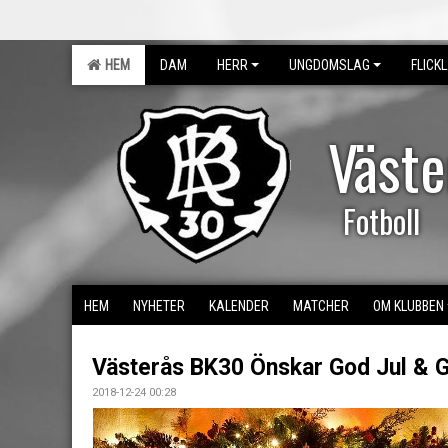
HEM
DAM
HERR
UNGDOMSLAG
FLICK
Väst
Fotboll
HEM
NYHETER
KALENDER
MATCHER
OM KLUBBEN
Västerås BK30 Önskar God Jul & Go
2018-12-24 00:28