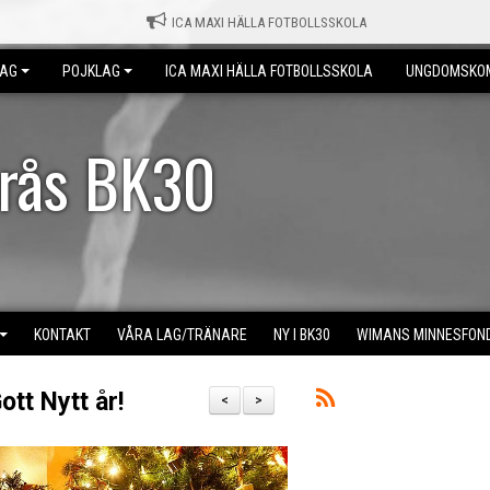
ICA MAXI HÄLLA FOTBOLLSSKOLA
LAG
POJKLAG
ICA MAXI HÄLLA FOTBOLLSSKOLA
UNGDOMSKO
erås BK30
KONTAKT
VÅRA LAG/TRÄNARE
NY I BK30
WIMANS MINNESFON
tt Nytt år!
<
>