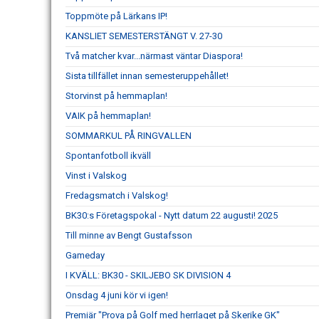
Toppmöte på Lärkans IP!
KANSLIET SEMESTERSTÄNGT V. 27-30
Två matcher kvar...närmast väntar Diaspora!
Sista tillfället innan semesteruppehållet!
Storvinst på hemmaplan!
VAIK på hemmaplan!
SOMMARKUL PÅ RINGVALLEN
Spontanfotboll ikväll
Vinst i Valskog
Fredagsmatch i Valskog!
BK30:s Företagspokal - Nytt datum 22 augusti! 2025
Till minne av Bengt Gustafsson
Gameday
I KVÄLL: BK30 - SKILJEBO SK DIVISION 4
Onsdag 4 juni kör vi igen!
Premiär "Prova på Golf med herrlaget på Skerike GK"