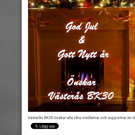
Västerås BK30 önskar alla våra medlemar och supportrar en rikt