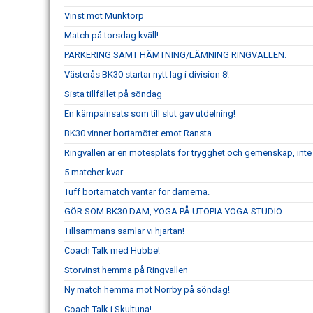
Vinst mot Munktorp
Match på torsdag kväll!
PARKERING SAMT HÄMTNING/LÄMNING RINGVALLEN.
Västerås BK30 startar nytt lag i division 8!
Sista tillfället på söndag
En kämpainsats som till slut gav utdelning!
BK30 vinner bortamötet emot Ransta
Ringvallen är en mötesplats för trygghet och gemenskap, inte k
5 matcher kvar
Tuff bortamatch väntar för damerna.
GÖR SOM BK30 DAM, YOGA PÅ UTOPIA YOGA STUDIO
Tillsammans samlar vi hjärtan!
Coach Talk med Hubbe!
Storvinst hemma på Ringvallen
Ny match hemma mot Norrby på söndag!
Coach Talk i Skultuna!