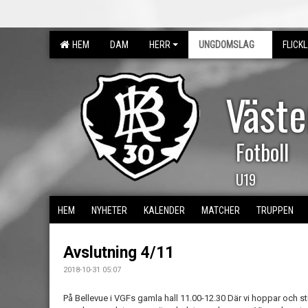
HEM
DAM
HERR
UNGDOMSLAG
FLICK
Väst
Fotboll
U19
HEM
NYHETER
KALENDER
MATCHER
TRUPPEN
Avslutning 4/11
2018-10-31 05:07
På Bellevue i VGFs gamla hall 11.00-12.30 Där vi hoppar och s