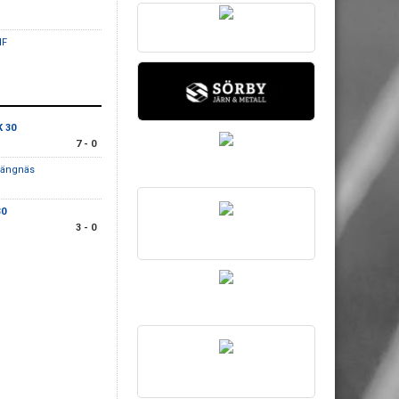
IF
K 30
7 - 0
trängnäs
30
3 - 0