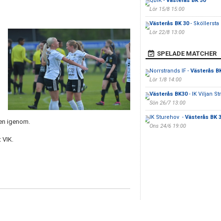
QBIK -
Västerås BK 30
Lör 15/8 15:00
Västerås BK 30
- Sköllersta 
Lör 22/8 13:00
SPELADE MATCHER
Norrstrands IF -
Västerås B
Lör 1/8 14:00
Västerås BK30
- IK Viljan S
Sön 26/7 13:00
IK Sturehov -
Västerås BK 
hen igenom.
Ons 24/6 19:00
 VIK.