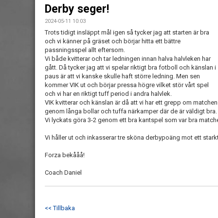
Derby seger!
2024-05-11 10:03
Trots tidigt insläppt mål igen så tycker jag att starten är bra
och vi känner på gräset och börjar hitta ett bättre
passningsspel allt eftersom.
Vi både kvitterar och tar ledningen innan halva halvleken har
gått. Då tycker jag att vi spelar riktigt bra fotboll och känslan i
paus är att vi kanske skulle haft större ledning. Men sen
kommer VIK ut och börjar pressa högre vilket stör vårt spel
och vi har en riktigt tuff period i andra halvlek.
VIK kvitterar och känslan är då att vi har ett grepp om matchen
genom långa bollar och tuffa närkamper där de är väldigt bra.
Vi lyckats göra 3-2 genom ett bra kantspel som var bra matc
Vi håller ut och inkasserar tre sköna derbypoäng mot ett starkt
Forza bekååå!
Coach Daniel
<< Tillbaka