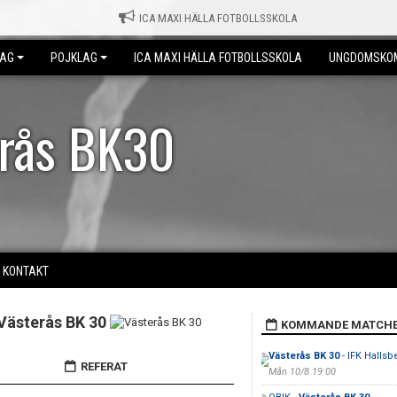
ICA MAXI HÄLLA FOTBOLLSSKOLA
LAG
POJKLAG
ICA MAXI HÄLLA FOTBOLLSSKOLA
UNGDOMSKO
erås BK30
KONTAKT
Västerås BK 30
KOMMANDE MATCH
Västerås BK 30
- IFK Hallsb
REFERAT
Mån 10/8 19:00