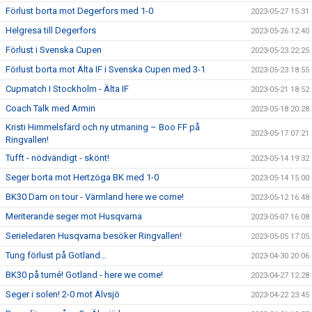
Förlust borta mot Degerfors med 1-0
2023-05-27 15:31
Helgresa till Degerfors
2023-05-26 12:40
Förlust i Svenska Cupen
2023-05-23 22:25
Förlust borta mot Älta IF i Svenska Cupen med 3-1
2023-05-23 18:55
Cupmatch I Stockholm - Älta IF
2023-05-21 18:52
Coach Talk med Armin
2023-05-18 20:28
Kristi Himmelsfärd och ny utmaning – Boo FF på
2023-05-17 07:21
Ringvallen!
Tufft - nödvändigt - skönt!
2023-05-14 19:32
Seger borta mot Hertzöga BK med 1-0
2023-05-14 15:00
BK30 Dam on tour - Värmland here we come!
2023-05-12 16:48
Meriterande seger mot Husqvarna
2023-05-07 16:08
Serieledaren Husqvarna besöker Ringvallen!
2023-05-05 17:05
Tung förlust på Gotland...
2023-04-30 20:06
BK30 på turné! Gotland - here we come!
2023-04-27 12:28
Seger i solen! 2-0 mot Älvsjö
2023-04-22 23:45