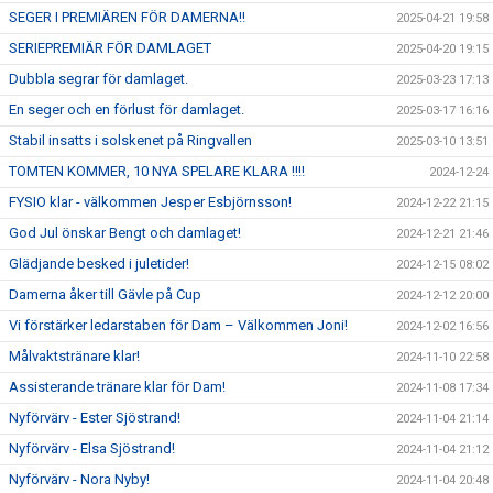
SEGER I PREMIÄREN FÖR DAMERNA!!
2025-04-21 19:58
SERIEPREMIÄR FÖR DAMLAGET
2025-04-20 19:15
Dubbla segrar för damlaget.
2025-03-23 17:13
En seger och en förlust för damlaget.
2025-03-17 16:16
Stabil insatts i solskenet på Ringvallen
2025-03-10 13:51
TOMTEN KOMMER, 10 NYA SPELARE KLARA !!!!
2024-12-24
FYSIO klar - välkommen Jesper Esbjörnsson!
2024-12-22 21:15
God Jul önskar Bengt och damlaget!
2024-12-21 21:46
Glädjande besked i juletider!
2024-12-15 08:02
Damerna åker till Gävle på Cup
2024-12-12 20:00
Vi förstärker ledarstaben för Dam – Välkommen Joni!
2024-12-02 16:56
Målvaktstränare klar!
2024-11-10 22:58
Assisterande tränare klar för Dam!
2024-11-08 17:34
Nyförvärv - Ester Sjöstrand!
2024-11-04 21:14
Nyförvärv - Elsa Sjöstrand!
2024-11-04 21:12
Nyförvärv - Nora Nyby!
2024-11-04 20:48