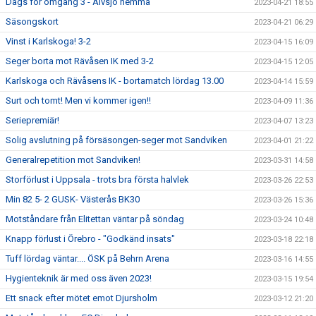
Dags för omgång 3 - Älvsjö hemma
2023-04-21 18:55
Säsongskort
2023-04-21 06:29
Vinst i Karlskoga! 3-2
2023-04-15 16:09
Seger borta mot Rävåsen IK med 3-2
2023-04-15 12:05
Karlskoga och Rävåsens IK - bortamatch lördag 13.00
2023-04-14 15:59
Surt och tomt! Men vi kommer igen!!
2023-04-09 11:36
Seriepremiär!
2023-04-07 13:23
Solig avslutning på försäsongen-seger mot Sandviken
2023-04-01 21:22
Generalrepetition mot Sandviken!
2023-03-31 14:58
Storförlust i Uppsala - trots bra första halvlek
2023-03-26 22:53
Min 82 5- 2 GUSK- Västerås BK30
2023-03-26 15:36
Motståndare från Elitettan väntar på söndag
2023-03-24 10:48
Knapp förlust i Örebro - "Godkänd insats"
2023-03-18 22:18
Tuff lördag väntar.... ÖSK på Behrn Arena
2023-03-16 14:55
Hygienteknik är med oss även 2023!
2023-03-15 19:54
Ett snack efter mötet emot Djursholm
2023-03-12 21:20