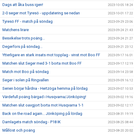
Dags att åka buss igen!
2023-10-05 18:24
2-0 seger mot Tyresö - uppdatering se nedan
2023-10-01 17:22
Tyresö FF - match på söndag
2023-09-29 23:06
Matchens lirare
2023-09-24 21:43
Besvikelse trots poäng...
2023-09-24 21:27
Degerfors på söndag...
2023-09-21 23:12
Ytterligare en stark insats mot topplag - vinst mot Boo FF
2023-09-17 16:01
Matchen slut Seger med 3-1 borta mot Boo FF
2023-09-17 12:19
Match mot Boo på söndag
2023-09-14 23:58
Seger i solen på Ringvallen
2023-09-09 16:12
Serien börjar hårdna - Hertzöga hemma på lördag
2023-09-07 10:53
Värdefull poäng bärgad i Husqvarna/Jönköping!
2023-09-02 19:16
Matchen slut oavgjort borta mot Husqvarna 1-1
2023-09-02 12:17
Back on the road again... Jönköping på lördag
2023-08-31 19:19
Damlagets match söndag - P18 IK
2023-08-25 08:44
Mållöst och poäng
2023-08-20 20:02