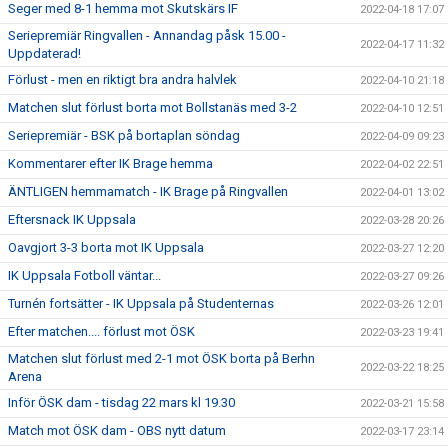
Seger med 8-1 hemma mot Skutskärs IF
2022-04-18 17:07
Seriepremiär Ringvallen - Annandag påsk 15.00 -
2022-04-17 11:32
Uppdaterad!
Förlust - men en riktigt bra andra halvlek
2022-04-10 21:18
Matchen slut förlust borta mot Bollstanäs med 3-2
2022-04-10 12:51
Seriepremiär - BSK på bortaplan söndag
2022-04-09 09:23
Kommentarer efter IK Brage hemma
2022-04-02 22:51
ÄNTLIGEN hemmamatch - IK Brage på Ringvallen
2022-04-01 13:02
Eftersnack IK Uppsala
2022-03-28 20:26
Oavgjort 3-3 borta mot IK Uppsala
2022-03-27 12:20
IK Uppsala Fotboll väntar...
2022-03-27 09:26
Turnén fortsätter - IK Uppsala på Studenternas
2022-03-26 12:01
Efter matchen.... förlust mot ÖSK
2022-03-23 19:41
Matchen slut förlust med 2-1 mot ÖSK borta på Berhn
2022-03-22 18:25
Arena
Inför ÖSK dam - tisdag 22 mars kl 19.30
2022-03-21 15:58
Match mot ÖSK dam - OBS nytt datum
2022-03-17 23:14