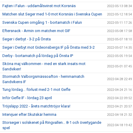
Fajten i Falun - uddamålsvinst mot Korsnäs
2022-05-13 08:34
Matchen slut Seger med 1-0 mot Korsnäs i Svenska Cupen
2022-05-12 18:54
Svenska Cupen omgång 1 - bortamatch i Falun
2022-05-11 17:26
Eftersnack - Armin om matchen mot GIF
2022-05-08 17:58
Seger i derbyt - 3-2 på Önsta
2022-05-07 18:10
Seger i Derbyt mot Gideonsbergs IF på Önsta med 3-2
2022-05-07 14:35
Derby - bortamatch på lördag på Önsta IP
2022-05-05 19:54
Sköna maj välkommen - med en stark insats mot
2022-05-01 07:45
Sandviken!
Stormatch Valborgsmässoafton - hemmamatch
2022-04-28 22:49
Sandvikens IF
Tung lördag... förlust med 2-1 mot Gefle
2022-04-24 21:16
Inför Gefle IF - lördag 23 april
2022-04-22 09:52
Tröjsläpp 2022 - årets matchtröjor klara!
2022-04-21 20:57
Intervjuer efter Skutskär hemma
2022-04-18 21:32
Storseger i solskenet på Ringvallen... 8-1 och övertygande
2022-04-18 19:42
spel