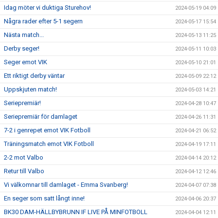
Idag möter vi duktiga Sturehov!
2024-05-19 04:09
Några rader efter 5-1 segern
2024-05-17 15:54
Nästa match...
2024-05-13 11:25
Derby seger!
2024-05-11 10:03
Seger emot VIK
2024-05-10 21:01
Ett riktigt derby väntar
2024-05-09 22:12
Uppskjuten match!
2024-05-03 14:21
Seriepremiär!
2024-04-28 10:47
Seriepremiär för damlaget
2024-04-26 11:31
7-2 i genrepet emot VIK Fotboll
2024-04-21 06:52
Träningsmatch emot VIK Fotboll
2024-04-19 17:11
2-2 mot Valbo
2024-04-14 20:12
Retur till Valbo
2024-04-12 12:46
Vi välkomnar till damlaget - Emma Svanberg!
2024-04-07 07:38
En seger som satt långt inne!
2024-04-06 20:37
BK30 DAM-HÄLLBYBRUNN IF LIVE PÅ MINFOTBOLL
2024-04-04 12:11