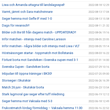
Liwa och Amanda uttagna till landslagsspel!
2022-08-18 12:29
Varmt, jämnt och Sara matchvinnare
2022-08-13 17:04
Seger hemma mot Gefle IF med 1-0
2022-08-13 15:58
Dags för revansch!!
2022-08-11 21:32
Bilder och lite till från dagens match - UPPDATERAD!!
2022-08-06 19:16
Inför matchen - intervju med Caroline Larsson
2022-08-05 23:05
Inför matchen - några bilder och intervju med Liwa i VLT
2022-08-05 19:14
Höstsäsongen startar - toppmatch mot Bollstanäs
2022-08-03 16:22
Förlust borta mot Sandviken i Svenska cupen med 3-1
2022-07-31 14:00
Svenska Cupen - Sandviken borta
2022-07-29 10:16
Inbjudan till öppna träningar i BK30!
2022-07-25 09:00
Storseger i Skutskär
2022-06-26 16:39
Match 26 juni - Skutskär borta
2022-06-23 13:54
Stark lagmoral gav seger efter tuff inledning
2022-06-19 12:12
Seger hemma mot Vaksala med 5-3
2022-06-18 12:49
Frukostmatch lördag förmiddag – Vaksala hemma 11.00
2022-06-16 22:52