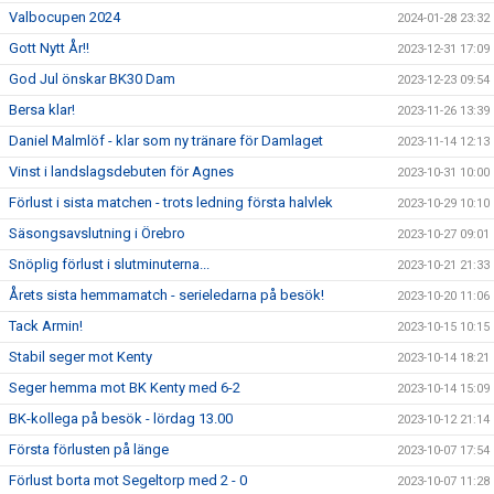
Valbocupen 2024
2024-01-28 23:32
Gott Nytt År!!
2023-12-31 17:09
God Jul önskar BK30 Dam
2023-12-23 09:54
Bersa klar!
2023-11-26 13:39
Daniel Malmlöf - klar som ny tränare för Damlaget
2023-11-14 12:13
Vinst i landslagsdebuten för Agnes
2023-10-31 10:00
Förlust i sista matchen - trots ledning första halvlek
2023-10-29 10:10
Säsongsavslutning i Örebro
2023-10-27 09:01
Snöplig förlust i slutminuterna...
2023-10-21 21:33
Årets sista hemmamatch - serieledarna på besök!
2023-10-20 11:06
Tack Armin!
2023-10-15 10:15
Stabil seger mot Kenty
2023-10-14 18:21
Seger hemma mot BK Kenty med 6-2
2023-10-14 15:09
BK-kollega på besök - lördag 13.00
2023-10-12 21:14
Första förlusten på länge
2023-10-07 17:54
Förlust borta mot Segeltorp med 2 - 0
2023-10-07 11:28