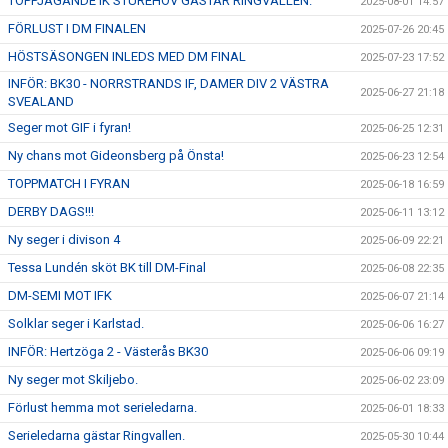
TOPPJAGANDE IK STUREHOV GÄSTAR RINGVALLEN.
2025-08-01 14:57
FÖRLUST I DM FINALEN
2025-07-26 20:45
HÖSTSÄSONGEN INLEDS MED DM FINAL
2025-07-23 17:52
INFÖR: BK30 - NORRSTRANDS IF, DAMER DIV 2 VÄSTRA
2025-06-27 21:18
SVEALAND
Seger mot GIF i fyran!
2025-06-25 12:31
Ny chans mot Gideonsberg på Önsta!
2025-06-23 12:54
TOPPMATCH I FYRAN
2025-06-18 16:59
DERBY DAGS!!!
2025-06-11 13:12
Ny seger i divison 4
2025-06-09 22:21
Tessa Lundén sköt BK till DM-Final
2025-06-08 22:35
DM-SEMI MOT IFK
2025-06-07 21:14
Solklar seger i Karlstad.
2025-06-06 16:27
INFÖR: Hertzöga 2 - Västerås BK30
2025-06-06 09:19
Ny seger mot Skiljebo.
2025-06-02 23:09
Förlust hemma mot serieledarna.
2025-06-01 18:33
Serieledarna gästar Ringvallen.
2025-05-30 10:44