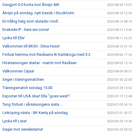
Oavgjort 0-0 borta mot Älvsjö AIK
2023-08-20 13:07
Älvsjö på söndag -nytt besök i Stockholm
2023-08-18 12:54
En tråkig helg som slutade i moll...
2023-08-14 08:14
Enskede IP - here we come!
2023-08-12 13:46
Lycka till Ella!
2023-08-11 16:25
Välkommen till BK30 - Stina Huss!
2023-08-10 21:14
Förlust hemma mot Rävåsens IK Karlskoga med 3-2
2023-08-06 17:54
Höstsäsongen startar - match mot Rävåsen
2023-08-05 12:14
Välkommen Cajsa!
2023-08-04 09:51
Seger i träningsmatchen
2023-07-30 22:00
Träningsmatch söndag 15.00
2023-07-28 10:02
Exporten till USA ökar! Ella ”goes west”!
2023-07-19 12:48
Tung förlust i vårsäsongens sista....
2023-07-03 04:14
Linköping nästa - BK Kenty på söndag
2023-07-01 05:57
Lycka till Liwa!
2023-06-29 10:30
Seger mot serieledarna!
2023-06-23 00:52