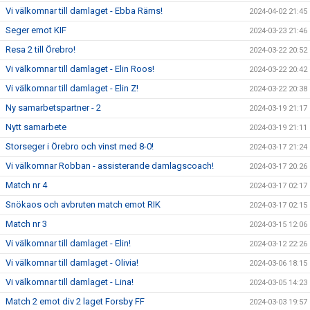
Vi välkomnar till damlaget - Ebba Räms!
2024-04-02 21:45
Seger emot KIF
2024-03-23 21:46
Resa 2 till Örebro!
2024-03-22 20:52
Vi välkomnar till damlaget - Elin Roos!
2024-03-22 20:42
Vi välkomnar till damlaget - Elin Z!
2024-03-22 20:38
Ny samarbetspartner - 2
2024-03-19 21:17
Nytt samarbete
2024-03-19 21:11
Storseger i Örebro och vinst med 8-0!
2024-03-17 21:24
Vi välkomnar Robban - assisterande damlagscoach!
2024-03-17 20:26
Match nr 4
2024-03-17 02:17
Snökaos och avbruten match emot RIK
2024-03-17 02:15
Match nr 3
2024-03-15 12:06
Vi välkomnar till damlaget - Elin!
2024-03-12 22:26
Vi välkomnar till damlaget - Olivia!
2024-03-06 18:15
Vi välkomnar till damlaget - Lina!
2024-03-05 14:23
Match 2 emot div 2 laget Forsby FF
2024-03-03 19:57