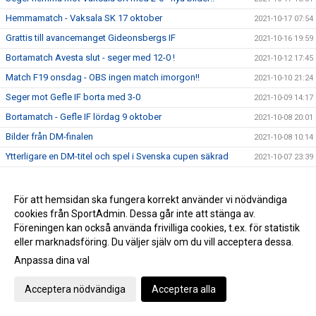
Hemmamatch - Vaksala SK 17 oktober
2021-10-17 07:54
Grattis till avancemanget Gideonsbergs IF
2021-10-16 19:59
Bortamatch Avesta slut - seger med 12-0 !
2021-10-12 17:45
Match F19 onsdag - OBS ingen match imorgon!!
2021-10-10 21:24
Seger mot Gefle IF borta med 3-0
2021-10-09 14:17
Bortamatch - Gefle IF lördag 9 oktober
2021-10-08 20:01
Bilder från DM-finalen
2021-10-08 10:14
Ytterligare en DM-titel och spel i Svenska cupen säkrad
2021-10-07 23:39
DM-final mot Forsby FF på Iver ikväll
2021-10-07 15:48
Uppdaterat bildspel från BK30 - Arboga Södra IF, div 4
2021-10-06 23:33
För att hemsidan ska fungera korrekt använder vi nödvändiga
cookies från SportAdmin. Dessa går inte att stänga av.
Serieseger division 4 efter storseger mot Arboga
2021-10-06 22:54
Föreningen kan också använda frivilliga cookies, t.ex. för statistik
Förlust hemma mot Gamla Upsala med 7-0
2021-10-03 15:48
eller marknadsföring. Du väljer själv om du vill acceptera dessa.
Stormatch på söndag - mot GUSK
2021-10-03 10:24
Anpassa dina val
Svenska Cupen mot KIF Örebro - välkomna!
2021-09-29 09:44
Acceptera nödvändiga
Acceptera alla
Seger med 1-0 hemma mot Gefle IF
2021-09-11 16:58
Gameday Västerås BK30-Gefle IF
2021-09-10 19:45