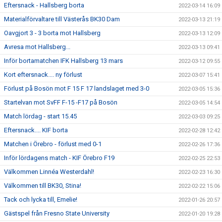
Eftersnack - Hallsberg borta
2022-03-14 16:09
Materialförvaltare till Västerås BK30 Dam
2022-03-13 21:19
Oavgjort 3 - 3 borta mot Hallsberg
2022-03-13 12:09
Avresa mot Hallsberg...
2022-03-13 09:41
Inför bortamatchen IFK Hallsberg 13 mars
2022-03-12 09:55
Kort eftersnack.... ny förlust
2022-03-07 15:41
Förlust på Bosön mot F 15 F 17 landslaget med 3-0
2022-03-05 15:36
Startelvan mot SvFF F-15 -F17 på Bosön
2022-03-05 14:54
Match lördag - start 15.45
2022-03-03 09:25
Eftersnack.... KIF borta
2022-02-28 12:42
Matchen i Örebro - förlust med 0-1
2022-02-26 17:36
Inför lördagens match - KIF Örebro F19
2022-02-25 22:53
Välkommen Linnéa Westerdahl!
2022-02-23 16:30
Välkommen till BK30, Stina!
2022-02-22 15:06
Tack och lycka till, Emelie!
2022-01-26 20:57
Gästspel från Fresno State University
2022-01-20 19:28