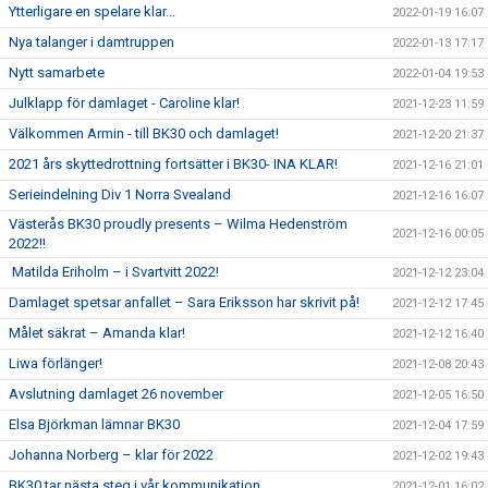
Ytterligare en spelare klar...
2022-01-19 16:07
Nya talanger i damtruppen
2022-01-13 17:17
Nytt samarbete
2022-01-04 19:53
Julklapp för damlaget - Caroline klar!
2021-12-23 11:59
Välkommen Armin - till BK30 och damlaget!
2021-12-20 21:37
2021 års skyttedrottning fortsätter i BK30- INA KLAR!
2021-12-16 21:01
Serieindelning Div 1 Norra Svealand
2021-12-16 16:07
Västerås BK30 proudly presents – Wilma Hedenström
2021-12-16 00:05
2022!!
Matilda Eriholm – i Svartvitt 2022!
2021-12-12 23:04
Damlaget spetsar anfallet – Sara Eriksson har skrivit på!
2021-12-12 17:45
Målet säkrat – Amanda klar!
2021-12-12 16:40
Liwa förlänger!
2021-12-08 20:43
Avslutning damlaget 26 november
2021-12-05 16:50
Elsa Björkman lämnar BK30
2021-12-04 17:59
Johanna Norberg – klar för 2022
2021-12-02 19:43
BK30 tar nästa steg i vår kommunikation
2021-12-01 16:02