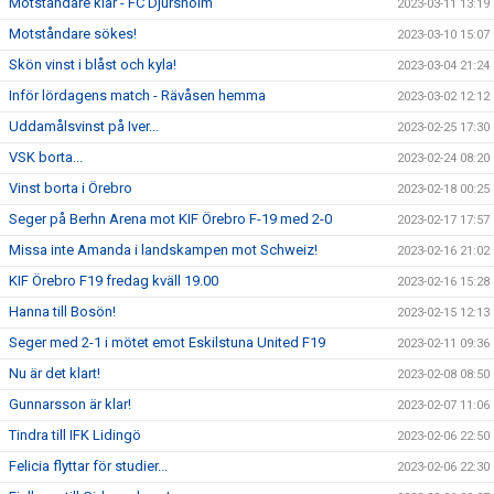
Motståndare klar - FC Djursholm
2023-03-11 13:19
Motståndare sökes!
2023-03-10 15:07
Skön vinst i blåst och kyla!
2023-03-04 21:24
Inför lördagens match - Rävåsen hemma
2023-03-02 12:12
Uddamålsvinst på Iver...
2023-02-25 17:30
VSK borta...
2023-02-24 08:20
Vinst borta i Örebro
2023-02-18 00:25
Seger på Berhn Arena mot KIF Örebro F-19 med 2-0
2023-02-17 17:57
Missa inte Amanda i landskampen mot Schweiz!
2023-02-16 21:02
KIF Örebro F19 fredag kväll 19.00
2023-02-16 15:28
Hanna till Bosön!
2023-02-15 12:13
Seger med 2-1 i mötet emot Eskilstuna United F19
2023-02-11 09:36
Nu är det klart!
2023-02-08 08:50
Gunnarsson är klar!
2023-02-07 11:06
Tindra till IFK Lidingö
2023-02-06 22:50
Felicia flyttar för studier...
2023-02-06 22:30