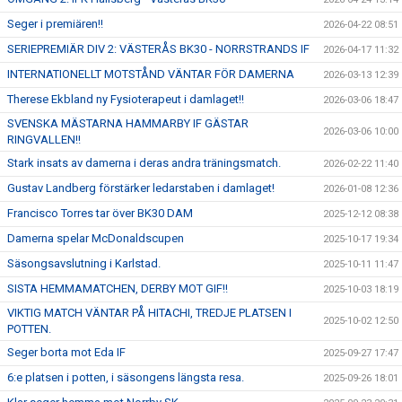
Seger i premiären!!
2026-04-22 08:51
SERIEPREMIÄR DIV 2: VÄSTERÅS BK30 - NORRSTRANDS IF
2026-04-17 11:32
INTERNATIONELLT MOTSTÅND VÄNTAR FÖR DAMERNA
2026-03-13 12:39
Therese Ekbland ny Fysioterapeut i damlaget!!
2026-03-06 18:47
SVENSKA MÄSTARNA HAMMARBY IF GÄSTAR
2026-03-06 10:00
RINGVALLEN!!
Stark insats av damerna i deras andra träningsmatch.
2026-02-22 11:40
Gustav Landberg förstärker ledarstaben i damlaget!
2026-01-08 12:36
Francisco Torres tar över BK30 DAM
2025-12-12 08:38
Damerna spelar McDonaldscupen
2025-10-17 19:34
Säsongsavslutning i Karlstad.
2025-10-11 11:47
SISTA HEMMAMATCHEN, DERBY MOT GIF!!
2025-10-03 18:19
VIKTIG MATCH VÄNTAR PÅ HITACHI, TREDJE PLATSEN I
2025-10-02 12:50
POTTEN.
Seger borta mot Eda IF
2025-09-27 17:47
6:e platsen i potten, i säsongens längsta resa.
2025-09-26 18:01