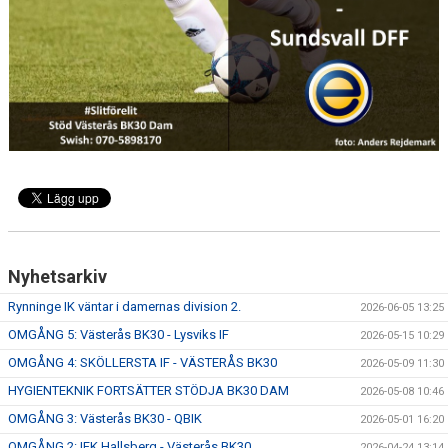
Nyhetsarkiv
Rynninge IK väntar i damernas division 2.
2026-06-05 13:25
OMGÅNG 5: Västerås BK30 - Lysviks IF
2026-05-15 10:29
OMGÅNG 4: SKÖLLERSTA IF - VÄSTERÅS BK30
2026-05-09 11:30
HYGIENTEKNIK FORTSÄTTER STÖDJA BK30 DAM
2026-05-08 10:46
OMGÅNG 3: Västerås BK30 - QBIK
2026-05-01 16:20
OMGÅNG 2: IFK Hallsberg - Västerås BK30
2026-04-24 13:14