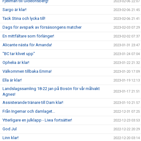
Fjellman till Gideonsberg!
2023-02-06 22:07
Sargo är klar!
2023-02-06 21:45
Tack Stina och lycka till!
2023-02-06 21:41
Dags för avspark av försäsongens matcher
2023-02-03 07:29
En mittfältare som förlänger!
2023-02-02 07:37
Alicante nästa för Amanda!
2023-01-31 23:47
"BC tar klivet upp"
2023-01-24 07:04
Ophelia är klar!
2023-01-22 21:32
Välkommen tillbaka Emma!
2023-01-20 17:09
Ella är klar!
2023-01-19 12:13
Landslagssamling 18-22 jan på Bosön för vår målvakt
2023-01-17 21:51
Agnes!
Assisterande tränare till Dam klar!
2023-01-10 21:57
Från Ingemar och damlaget...
2022-12-31 07:25
Ytterligare en julklapp - Liwa fortsätter!
2022-12-23 03:53
God Jul
2022-12-22 20:29
Linn klar!
2022-12-20 03:14