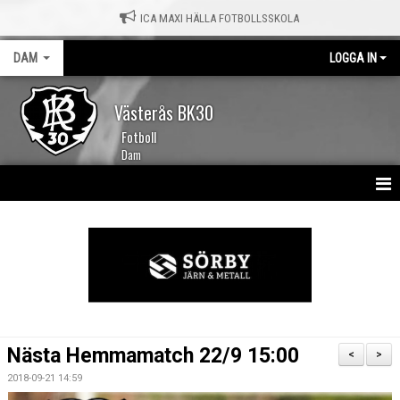
ICA MAXI HÄLLA FOTBOLLSSKOLA
DAM
LOGGA IN
Västerås BK30
Fotboll
Dam
HEM
NYHETER
KALENDER
TRUPPEN
Nästa Hemmamatch 22/9 15:00
<
>
MATCHER
2018-09-21 14:59