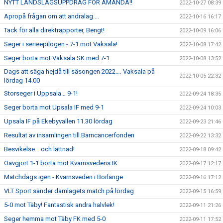
NYTT LANDSLAGSUPPDRAG FÖR AMANDA!!
2022-10-27 08:39
Apropå frågan om att andralag....
2022-10-16 16:17
Tack för alla direktrapporter, Bengt!
2022-10-09 16:06
Seger i serieepilogen - 7-1 mot Vaksala!
2022-10-08 17:42
Seger borta mot Vaksala SK med 7-1
2022-10-08 13:52
Dags att säga hejdå till säsongen 2022…. Vaksala på
2022-10-05 22:32
lördag 14.00
Storseger i Uppsala… 9-1!
2022-09-24 18:35
Seger borta mot Upsala IF med 9-1
2022-09-24 10:03
Upsala IF på Ekebyvallen 11.30 lördag
2022-09-23 21:46
Resultat av insamlingen till Barncancerfonden
2022-09-22 13:32
Besvikelse… och lättnad!
2022-09-18 09:42
Oavgjort 1-1 borta mot Kvarnsvedens IK
2022-09-17 12:17
Matchdags igen - Kvarnsveden i Borlänge
2022-09-16 17:12
VLT Sport sänder damlagets match på lördag
2022-09-15 16:59
5-0 mot Täby! Fantastisk andra halvlek!
2022-09-11 21:26
Seger hemma mot Täby FK med 5-0
2022-09-11 17:52