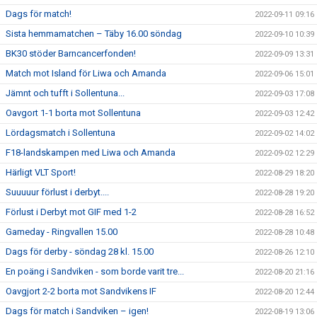
Dags för match!
2022-09-11 09:16
Sista hemmamatchen – Täby 16.00 söndag
2022-09-10 10:39
BK30 stöder Barncancerfonden!
2022-09-09 13:31
Match mot Island för Liwa och Amanda
2022-09-06 15:01
Jämnt och tufft i Sollentuna...
2022-09-03 17:08
Oavgort 1-1 borta mot Sollentuna
2022-09-03 12:42
Lördagsmatch i Sollentuna
2022-09-02 14:02
F18-landskampen med Liwa och Amanda
2022-09-02 12:29
Härligt VLT Sport!
2022-08-29 18:20
Suuuuur förlust i derbyt....
2022-08-28 19:20
Förlust i Derbyt mot GIF med 1-2
2022-08-28 16:52
Gameday - Ringvallen 15.00
2022-08-28 10:48
Dags för derby - söndag 28 kl. 15.00
2022-08-26 12:10
En poäng i Sandviken - som borde varit tre...
2022-08-20 21:16
Oavgjort 2-2 borta mot Sandvikens IF
2022-08-20 12:44
Dags för match i Sandviken – igen!
2022-08-19 13:06