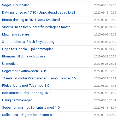
Seger i DM-finalen
2022-06-15 22:50
DM-final onsdag 17.30 - Uppdaterad tisdag kväll
2022-06-13 10:32
Rimbo drar sig ur Div 1 Norra Svealand
2022-06-09 13:55
Visst vill ni se fler bilder från lördagens match.....
2022-06-06 21:27
Matchens spelare
2022-06-05 12:02
3-1 mot Upsala IF och 3 nya poäng
2022-06-04 22:10
Dags för Upsala IF på hemmaplan
2022-06-03 21:46
Blompris till Stina och Lovisa
2022-05-29 20:56
Ur media...
2022-05-28 23:04
Seger mot Kvarnsveden - 4-1!
2022-05-28 17:08
Damlaget möter Kvarnsveden – match lördag 15.00
2022-05-27 16:54
Förlust borta mot Täby med 1-0
2022-05-22 14:44
Bortamatch i Täby - söndag 16.00
2022-05-20 11:19
Härlig hemmaseger!
2022-05-15 20:44
Seger hemma mot Sollentuna med 1-0
2022-05-15 18:07
Sollentuna - dagens hemmamatch
2022-05-14 08:50