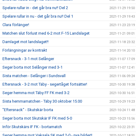
Spelare rullar in - det går bra nu!! Del 2
2021-11-29 19:50
Spelare rullar in nu - det går bra nu!! Del 1
2021-11-29 19:43
Clara förlänger!
2021-11-23 23:19
Matchen slut förlust med 6-2 mot F-15 Landslaget
2021-11-21 09:01
Damlaget mot landslaget!!
2021-11-18 23:32
Förlängningar av kontrakt
2021-11-14 20:10
Eftersnack - 3-1 mot Selånger
2021-11-07 17:09
Seger borta mot Selånger med 3-1
2021-11-07 12:41
Sista matchen - Selånger i Sundsvall
2021-11-06 09:24
Eftersnack - 3-2 mot Täby - segertåget fortsätter!
2021-10-30 19:38
Seger hemma mot Täby FF FK med 3-2
2021-10-30 16:51
Sista hemmamatchen - Täby 30 oktober 15.00
2021-10-29 19:23
"Eftersnack" - Skutskär borta
2021-10-24 11:48
Seger borta mot Skutskär IF FK med 5-0
2021-10-23 15:56
Inför Skutskärs IF FK - bortamatch
2021-10-22 23:31
Seger hemma mot Vaksala SK med 2-0 - nya bilder!!
2021-10-17 18:51