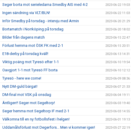
Seger borta mot serieledarna Smedby AIS med 4-2
2023-06-22 19:03
Ingen sändning via VLT/BLN!
2023-06-22 11:03
Inför Smedby på torsdag - intervju med Armin
2023-06-20 21:29
Bortamatch i Norrköping på torsdag
2023-06-20 18:02
Bilder från dagens match
2023-06-15 22:47
Förlust hemma mot ÖSK FK med 2-1
2023-06-15 20:51
E18-derby på torsdag kväll!
2023-06-13 14:31
Viktig poäng mot Tyresö efter 1-1
2023-06-10 19:54
Oavgjort 1-1 mot Tyresö FF borta
2023-06-10 12:12
Tyresö - here we come!
2023-06-09 08:36
Nytt DM-guld bärgat!
2023-06-07 21:33
DM-final mot VSK på onsdag
2023-06-04 19:11
Äntligen!! Seger mot Segeltorp!
2023-06-03 19:40
Seger hemma mot Segeltorp IF med 2-1
2023-06-03 14:55
Välkomna till en ny fotbollsfest i helgen!
2023-06-01 19:13
Uddamålsförlust mot Degerfors... Men vi kommer igen!
2023-05-27 22:19