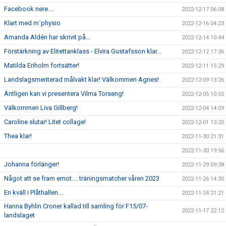
Facebook nere....
2022-12-17 06:08
Klart med m´physio
2022-12-16 04:23
Amanda Aldén har skrivit på...
2022-12-14 10:44
Förstärkning av Elitettanklass - Elvira Gustafsson klar...
2022-12-12 17:36
Matilda Eriholm fortsätter!
2022-12-11 15:29
Landslagsmeriterad målvakt klar! Välkommen Agnes!
2022-12-09 13:26
Äntligen kan vi presentera Vilma Torseng!
2022-12-05 10:55
Välkommen Liva Gillberg!
2022-12-04 14:09
Caroline slutar! Litet collage!
2022-12-01 13:20
Thea klar!
2022-11-30 21:31
2022-11-30 19:56
Johanna förlänger!
2022-11-29 09:38
Något att se fram emot.... träningsmatcher våren 2023
2022-11-26 14:30
En kväll i Plåthallen....
2022-11-24 21:21
Hanna Byhlin Croner kallad till samling för F15/07-
2022-11-17 22:12
landslaget