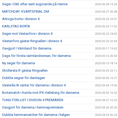
Seger i DM, efter sent avgörande på Hamre.
2025-05-28 14:24
MATCHDAY: KVARTSFINAL DM
2025-05-27 00:38
Arboga borta i division 4
2025-05-24 23:01
KARLSTAD BORTA
2025-05-23 17:52
Seger mot Västanfors i division 4.
2025-05-22 18:02
Västanfors gästar Ringvallen i divison 4.
2025-05-20 22:44
Oavgjort I Värmland för damerna.
2025-05-17 19:42
Dags för första värmlandsresan, för damerna
2025-05-16 20:54
Ny seger för damerna
2025-05-10 18:14
Sköllersta IF gästar Ringvallen
2025-05-09 22:11
Dubbla segrar för damlagen
2025-05-06 15:27
Västerås IK väntar för damerna i division 4
2025-05-04 19:50
Bortamatch i Kumla mot IFK Hallsberg för damerna.
2025-05-02 10:22
TUNG FÖRLUST I DIVISON 4 PREMIÄREN
2025-04-27 16:23
Oavgjort för damerna i hemmapremiären
2025-04-26 20:20
Dubbla hemmamatcher för damerna i helgen
2025-04-24 06:23