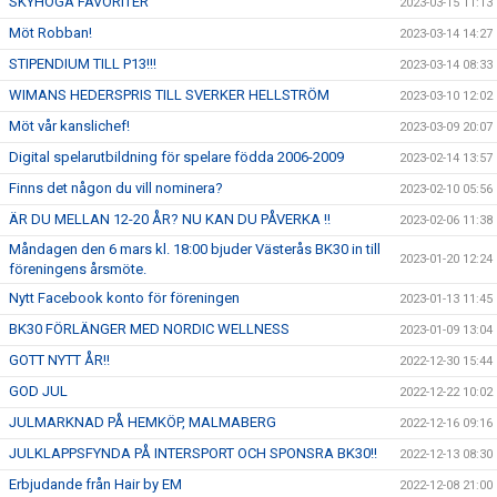
SKYHÖGA FAVORITER
2023-03-15 11:13
Möt Robban!
2023-03-14 14:27
STIPENDIUM TILL P13!!!
2023-03-14 08:33
WIMANS HEDERSPRIS TILL SVERKER HELLSTRÖM
2023-03-10 12:02
Möt vår kanslichef!
2023-03-09 20:07
Digital spelarutbildning för spelare födda 2006-2009
2023-02-14 13:57
Finns det någon du vill nominera?
2023-02-10 05:56
ÄR DU MELLAN 12-20 ÅR? NU KAN DU PÅVERKA !!
2023-02-06 11:38
Måndagen den 6 mars kl. 18:00 bjuder Västerås BK30 in till
2023-01-20 12:24
föreningens årsmöte.
Nytt Facebook konto för föreningen
2023-01-13 11:45
BK30 FÖRLÄNGER MED NORDIC WELLNESS
2023-01-09 13:04
GOTT NYTT ÅR!!
2022-12-30 15:44
GOD JUL
2022-12-22 10:02
JULMARKNAD PÅ HEMKÖP, MALMABERG
2022-12-16 09:16
JULKLAPPSFYNDA PÅ INTERSPORT OCH SPONSRA BK30!!
2022-12-13 08:30
Erbjudande från Hair by EM
2022-12-08 21:00