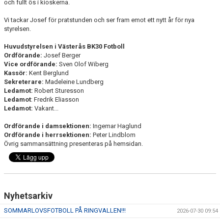
och fullt ös i kioskerna.
Vi tackar Josef för pratstunden och ser fram emot ett nytt år för nya
styrelsen.
Huvudstyrelsen i Västerås BK30 Fotboll
Ordförande:
Josef Berger
Vice ordförande:
Sven Olof Wiberg
Kassör:
Kent Berglund
Sekreterare:
Madeleine Lundberg
Ledamot:
Robert Sturesson
Ledamot
: Fredrik Eliasson
Ledamot:
Vakant...
Ordförande i damsektionen:
Ingemar Haglund
Ordförande i herrsektionen:
Peter Lindblom
Övrig sammansättning presenteras på hemsidan.
Nyhetsarkiv
SOMMARLOVSFOTBOLL PÅ RINGVALLEN!!!
2026-07-30 09:54