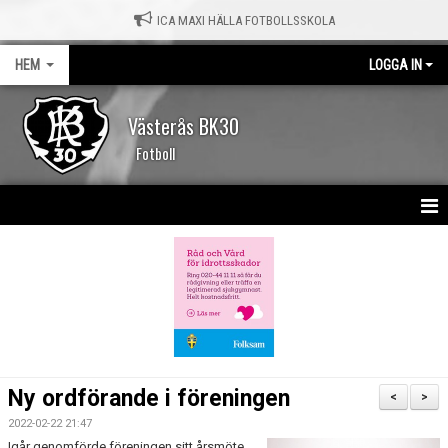
ICA MAXI HÄLLA FOTBOLLSSKOLA
HEM
LOGGA IN
Västerås BK30
Fotboll
HEM
NYHETER
KALENDER
MATCHER
Ny ordförande i föreningen
<
>
OM KLUBBEN
2022-02-22 21:47
Igår genomförde föreningen sitt årsmöte