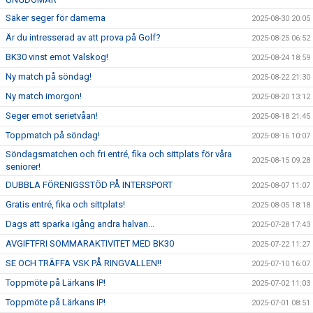
Säker seger för damerna
2025-08-30 20:05
Är du intresserad av att prova på Golf?
2025-08-25 06:52
BK30 vinst emot Valskog!
2025-08-24 18:59
Ny match på söndag!
2025-08-22 21:30
Ny match imorgon!
2025-08-20 13:12
Seger emot serietvåan!
2025-08-18 21:45
Toppmatch på söndag!
2025-08-16 10:07
Söndagsmatchen och fri entré, fika och sittplats för våra
2025-08-15 09:28
seniorer!
DUBBLA FÖRENIGSSTÖD PÅ INTERSPORT
2025-08-07 11:07
Gratis entré, fika och sittplats!
2025-08-05 18:18
Dags att sparka igång andra halvan...
2025-07-28 17:43
AVGIFTFRI SOMMARAKTIVITET MED BK30
2025-07-22 11:27
SE OCH TRÄFFA VSK PÅ RINGVALLEN!!
2025-07-10 16:07
Toppmöte på Lärkans IP!
2025-07-02 11:03
Toppmöte på Lärkans IP!
2025-07-01 08:51