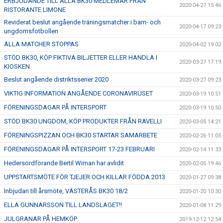
ERBJUDANDE TILL ALLA BK30 MEDLEMAR FRÅN
2020-04-27 15:46
RISTORANTE LIMONE
Reviderat beslut angående träningsmatcher i barn- och
2020-04-17 09:23
ungdomsfotbollen
ALLA MATCHER STOPPAS
2020-04-02 19:02
STÖD BK30, KÖP FIKTIVA BILJETTER ELLER HANDLA I
2020-03-27 17:19
KIOSKEN
Beslut angående distriktsserier 2020
2020-03-27 09:23
VIKTIG INFORMATION ANGÅENDE CORONAVIRUSET
2020-03-19 10:51
FÖRENINGSDAGAR PÅ INTERSPORT
2020-03-19 10:50
STÖD BK30 UNGDOM, KÖP PRODUKTER FRÅN RAVELLI
2020-03-05 14:21
FÖRENINGSPIZZAN OCH BK30 STARTAR SAMARBETE
2020-02-26 11:05
FÖRENINGSDAGAR PÅ INTERSPORT 17-23 FEBRUARI
2020-02-14 11:33
Hedersordförande Bertil Wiman har avlidit
2020-02-05 19:46
UPPSTARTSMÖTE FÖR TJEJER OCH KILLAR FÖDDA 2013
2020-01-27 09:38
Inbjudan till årsmöte, VÄSTERÅS BK30 18/2
2020-01-20 10:30
ELLA GUNNARSSON TILL LANDSLAGET!!
2020-01-08 11:29
JULGRANAR PÅ HEMKÖP
2019-12-12 12:54