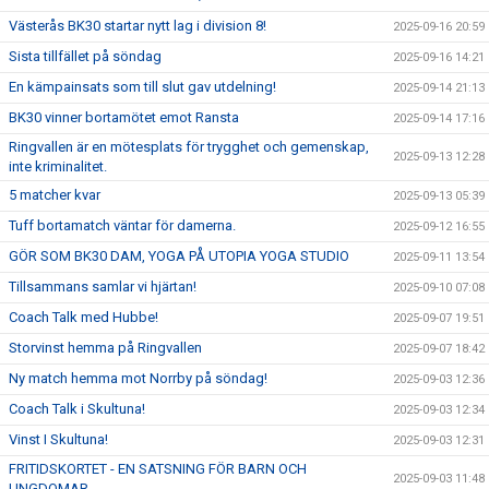
Västerås BK30 startar nytt lag i division 8!
2025-09-16 20:59
Sista tillfället på söndag
2025-09-16 14:21
En kämpainsats som till slut gav utdelning!
2025-09-14 21:13
BK30 vinner bortamötet emot Ransta
2025-09-14 17:16
Ringvallen är en mötesplats för trygghet och gemenskap,
2025-09-13 12:28
inte kriminalitet.
5 matcher kvar
2025-09-13 05:39
Tuff bortamatch väntar för damerna.
2025-09-12 16:55
GÖR SOM BK30 DAM, YOGA PÅ UTOPIA YOGA STUDIO
2025-09-11 13:54
Tillsammans samlar vi hjärtan!
2025-09-10 07:08
Coach Talk med Hubbe!
2025-09-07 19:51
Storvinst hemma på Ringvallen
2025-09-07 18:42
Ny match hemma mot Norrby på söndag!
2025-09-03 12:36
Coach Talk i Skultuna!
2025-09-03 12:34
Vinst I Skultuna!
2025-09-03 12:31
FRITIDSKORTET - EN SATSNING FÖR BARN OCH
2025-09-03 11:48
UNGDOMAR