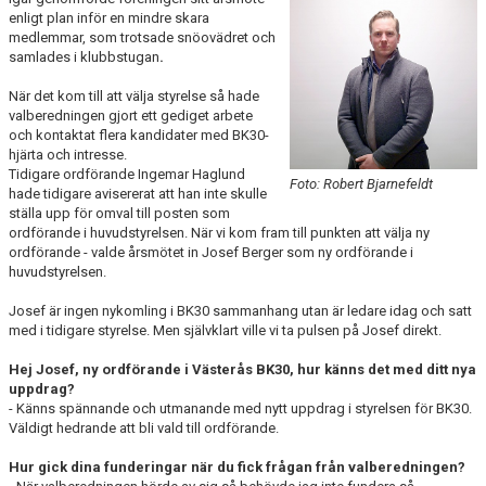
KONTAKT
enligt plan inför en mindre skara
medlemmar, som trotsade snöovädret och
samlades i klubbstugan
.
VÅRA LAG/TRÄNARE
När det kom till att välja styrelse så hade
NY I BK30
valberedningen gjort ett gediget arbete
och kontaktat flera kandidater med BK30-
hjärta och intresse.
WIMANS MINNESFOND
Tidigare ordförande Ingemar Haglund
Foto: Robert Bjarnefeldt
hade tidigare avisererat att han inte skulle
DOKUMENT
ställa upp för omval till posten som
ordförande i huvudstyrelsen. När vi kom fram till punkten att välja ny
ordförande - valde årsmötet in Josef Berger som ny ordförande i
huvudstyrelsen.
Josef är ingen nykomling i BK30 sammanhang utan är ledare idag och satt
med i tidigare styrelse. Men självklart ville vi ta pulsen på Josef direkt.
Hej Josef, ny ordförande i Västerås BK30, hur känns det med ditt nya
uppdrag?
- Känns spännande och utmanande med nytt uppdrag i styrelsen för BK30.
Väldigt hedrande att bli vald till ordförande.
Hur gick dina funderingar när du fick frågan från valberedningen?