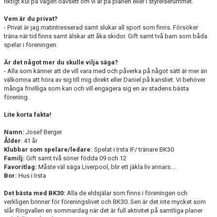
riktigt kul på vägen oavsett om vi är på planen eller i styrelserummet.
Vem är du privat?
- Privat är jag matintresserad samt slukar all sport som finns. Försöker
träna när tid finns samt älskar att åka skidor. Gift samt två barn som båda
spelar i föreningen.
Är det något mer du skulle vilja säga?
- Alla som känner att de vill vara med och påverka på något sätt är mer än
välkomna att höra av sig till mig direkt eller Daniel på kansliet. Vi behöver
många frivilliga som kan och vill engagera sig en av stadens bästa
förening.
Lite korta fakta!
Namn:
Josef Berger
Ålder
: 41 år
Klubbar som spelare/ledare:
Spelat i Irsta IF/ tränare BK30
Familj:
Gift samt två söner födda 09 och 12
Favoritlag:
Måste väl säga Liverpool, blir ett jäkla liv annars....
Bor:
Hus i Irsta
Det bästa med BK30:
Alla de eldsjälar som finns i föreningen och
verkligen brinner för föreningslivet och BK30. Sen är det inte mycket som
slår Ringvallen en sommardag när det är full aktivitet på samtliga planer