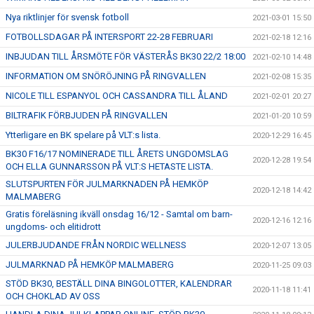
Nya riktlinjer för svensk fotboll
2021-03-01 15:50
FOTBOLLSDAGAR PÅ INTERSPORT 22-28 FEBRUARI
2021-02-18 12:16
INBJUDAN TILL ÅRSMÖTE FÖR VÄSTERÅS BK30 22/2 18:00
2021-02-10 14:48
INFORMATION OM SNÖRÖJNING PÅ RINGVALLEN
2021-02-08 15:35
NICOLE TILL ESPANYOL OCH CASSANDRA TILL ÅLAND
2021-02-01 20:27
BILTRAFIK FÖRBJUDEN PÅ RINGVALLEN
2021-01-20 10:59
Ytterligare en BK spelare på VLT:s lista.
2020-12-29 16:45
BK30 F16/17 NOMINERADE TILL ÅRETS UNGDOMSLAG
2020-12-28 19:54
OCH ELLA GUNNARSSON PÅ VLT:S HETASTE LISTA.
SLUTSPURTEN FÖR JULMARKNADEN PÅ HEMKÖP
2020-12-18 14:42
MALMABERG
Gratis föreläsning ikväll onsdag 16/12 - Samtal om barn-
2020-12-16 12:16
ungdoms- och elitidrott
JULERBJUDANDE FRÅN NORDIC WELLNESS
2020-12-07 13:05
JULMARKNAD PÅ HEMKÖP MALMABERG
2020-11-25 09:03
STÖD BK30, BESTÄLL DINA BINGOLOTTER, KALENDRAR
2020-11-18 11:41
OCH CHOKLAD AV OSS