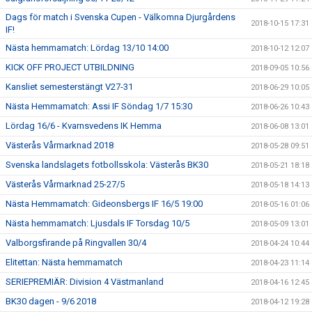
Dags för match i Svenska Cupen - Välkomna Djurgårdens
2018-10-15 17:31
IF!
Nästa hemmamatch: Lördag 13/10 14:00
2018-10-12 12:07
KICK OFF PROJECT UTBILDNING
2018-09-05 10:56
Kansliet semesterstängt V27-31
2018-06-29 10:05
Nästa Hemmamatch: Assi IF Söndag 1/7 15:30
2018-06-26 10:43
Lördag 16/6 - Kvarnsvedens IK Hemma
2018-06-08 13:01
Västerås Vårmarknad 2018
2018-05-28 09:51
Svenska landslagets fotbollsskola: Västerås BK30
2018-05-21 18:18
Västerås Vårmarknad 25-27/5
2018-05-18 14:13
Nästa Hemmamatch: Gideonsbergs IF 16/5 19:00
2018-05-16 01:06
Nästa hemmamatch: Ljusdals IF Torsdag 10/5
2018-05-09 13:01
Valborgsfirande på Ringvallen 30/4
2018-04-24 10:44
Elitettan: Nästa hemmamatch
2018-04-23 11:14
SERIEPREMIÄR: Division 4 Västmanland
2018-04-16 12:45
BK30 dagen - 9/6 2018
2018-04-12 19:28