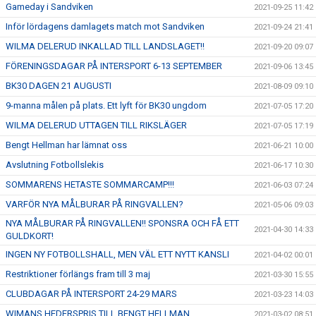
Gameday i Sandviken
2021-09-25 11:42
Inför lördagens damlagets match mot Sandviken
2021-09-24 21:41
WILMA DELERUD INKALLAD TILL LANDSLAGET!!
2021-09-20 09:07
FÖRENINGSDAGAR PÅ INTERSPORT 6-13 SEPTEMBER
2021-09-06 13:45
BK30 DAGEN 21 AUGUSTI
2021-08-09 09:10
9-manna målen på plats. Ett lyft för BK30 ungdom
2021-07-05 17:20
WILMA DELERUD UTTAGEN TILL RIKSLÄGER
2021-07-05 17:19
Bengt Hellman har lämnat oss
2021-06-21 10:00
Avslutning Fotbollslekis
2021-06-17 10:30
SOMMARENS HETASTE SOMMARCAMP!!!
2021-06-03 07:24
VARFÖR NYA MÅLBURAR PÅ RINGVALLEN?
2021-05-06 09:03
NYA MÅLBURAR PÅ RINGVALLEN!! SPONSRA OCH FÅ ETT
2021-04-30 14:33
GULDKORT!
INGEN NY FOTBOLLSHALL, MEN VÄL ETT NYTT KANSLI
2021-04-02 00:01
Restriktioner förlängs fram till 3 maj
2021-03-30 15:55
CLUBDAGAR PÅ INTERSPORT 24-29 MARS
2021-03-23 14:03
WIMANS HEDERSPRIS TILL BENGT HELLMAN
2021-03-02 08:51