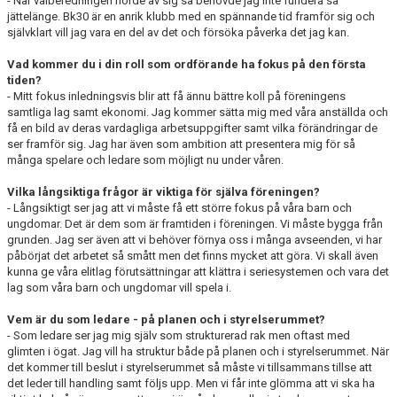
- När valberedningen hörde av sig så behövde jag inte fundera så
jättelänge. Bk30 är en anrik klubb med en spännande tid framför sig och
självklart vill jag vara en del av det och försöka påverka det jag kan.
Vad kommer du i din roll som ordförande ha fokus på den första
tiden?
- Mitt fokus inledningsvis blir att få ännu bättre koll på föreningens
samtliga lag samt ekonomi. Jag kommer sätta mig med våra anställda och
få en bild av deras vardagliga arbetsuppgifter samt vilka förändringar de
ser framför sig. Jag har även som ambition att presentera mig för så
många spelare och ledare som möjligt nu under våren.
Vilka långsiktiga frågor är viktiga för själva föreningen?
- Långsiktigt ser jag att vi måste få ett större fokus på våra barn och
ungdomar. Det är dem som är framtiden i föreningen. Vi måste bygga från
grunden. Jag ser även att vi behöver förnya oss i många avseenden, vi har
påbörjat det arbetet så smått men det finns mycket att göra. Vi skall även
kunna ge våra elitlag förutsättningar att klättra i seriesystemen och vara det
lag som våra barn och ungdomar vill spela i.
Vem är du som ledare - på planen och i styrelserummet?
- Som ledare ser jag mig själv som strukturerad rak men oftast med
glimten i ögat. Jag vill ha struktur både på planen och i styrelserummet. När
det kommer till beslut i styrelserummet så måste vi tillsammans tillse att
det leder till handling samt följs upp. Men vi får inte glömma att vi ska ha