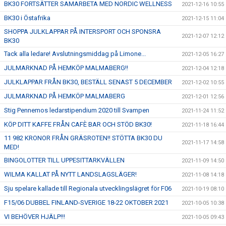
BK30 FORTSÄTTER SAMARBETA MED NORDIC WELLNESS
2021-12-16 10:55
BK30 i Östafrika
2021-12-15 11:04
SHOPPA JULKLAPPAR PÅ INTERSPORT OCH SPONSRA
2021-12-07 12:12
BK30
Tack alla ledare! Avslutningsmiddag på Limone...
2021-12-05 16:27
JULMARKNAD PÅ HEMKÖP MALMABERG!!
2021-12-04 12:18
JULKLAPPAR FRÅN BK30, BESTÄLL SENAST 5 DECEMBER
2021-12-02 10:55
JULMARKNAD PÅ HEMKÖP MALMABERG
2021-12-01 12:56
Stig Pennemos ledarstipendium 2020 till Svampen
2021-11-24 11:52
KÖP DITT KAFFE FRÅN CAFÈ BAR OCH STÖD BK30!
2021-11-18 16:44
11 982 KRONOR FRÅN GRÄSROTEN!! STÖTTA BK30 DU
2021-11-17 14:58
MED!
BINGOLOTTER TILL UPPESITTARKVÄLLEN
2021-11-09 14:50
WILMA KALLAT PÅ NYTT LANDSLAGSLÄGER!
2021-11-08 14:18
Sju spelare kallade till Regionala utvecklingslägret för F06
2021-10-19 08:10
F15/06 DUBBEL FINLAND-SVERIGE 18-22 OKTOBER 2021
2021-10-05 10:38
VI BEHÖVER HJÄLP!!!
2021-10-05 09:43