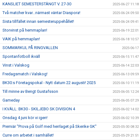
KANSLIET SEMESTERSTÄNGT V. 27-30
2025-06-27 11:18
Två matcher kvar...närmast väntar Diaspora!
2025-06-24 09:50
Sista tillfället innan semesteruppehållet!
2025-06-24 09:41
Storvinst på hemmaplan!
2025-06-19 22:01
VAIK på hemmaplan!
2025-06-18 10:57
SOMMARKUL PÅ RINGVALLEN
2025-06-17
Spontanfotboll ikväll
2025-06-15 11:47
Vinst i Valskog
2025-06-14 22:03
Fredagsmatch i Valskog!
2025-06-13 09:59
BK30:s Företagspokal - Nytt datum 22 augusti! 2025
2025-06-10 11:19
Till minne av Bengt Gustafsson
2025-06-05 12:24
Gameday
2025-06-05 07:29
I KVÄLL: BK30 - SKILJEBO SK DIVISION 4
2025-06-02 14:02
Onsdag 4 juni kör vi igen!
2025-06-02 10:39
Premiär "Prova på Golf med herrlaget på Skerike GK"
2025-05-30 08:32
Curre om arbetet i samhället!
2025-05-29 21:51