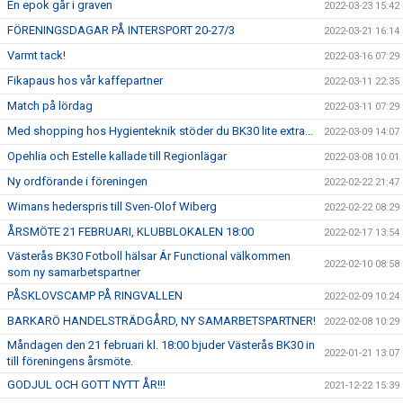
En epok går i graven
2022-03-23 15:42
FÖRENINGSDAGAR PÅ INTERSPORT 20-27/3
2022-03-21 16:14
Varmt tack!
2022-03-16 07:29
Fikapaus hos vår kaffepartner
2022-03-11 22:35
Match på lördag
2022-03-11 07:29
Med shopping hos Hygienteknik stöder du BK30 lite extra...
2022-03-09 14:07
Opehlia och Estelle kallade till Regionlägar
2022-03-08 10:01
Ny ordförande i föreningen
2022-02-22 21:47
Wimans hederspris till Sven-Olof Wiberg
2022-02-22 08:29
ÅRSMÖTE 21 FEBRUARI, KLUBBLOKALEN 18:00
2022-02-17 13:54
Västerås BK30 Fotboll hälsar Ár Functional välkommen
2022-02-10 08:58
som ny samarbetspartner
PÅSKLOVSCAMP PÅ RINGVALLEN
2022-02-09 10:24
BARKARÖ HANDELSTRÄDGÅRD, NY SAMARBETSPARTNER!
2022-02-08 10:29
Måndagen den 21 februari kl. 18:00 bjuder Västerås BK30 in
2022-01-21 13:07
till föreningens årsmöte.
GODJUL OCH GOTT NYTT ÅR!!!
2021-12-22 15:39