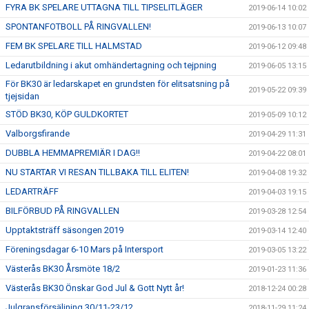
FYRA BK SPELARE UTTAGNA TILL TIPSELITLÄGER
2019-06-14 10:02
SPONTANFOTBOLL PÅ RINGVALLEN!
2019-06-13 10:07
FEM BK SPELARE TILL HALMSTAD
2019-06-12 09:48
Ledarutbildning i akut omhändertagning och tejpning
2019-06-05 13:15
För BK30 är ledarskapet en grundsten för elitsatsning på
2019-05-22 09:39
tjejsidan
STÖD BK30, KÖP GULDKORTET
2019-05-09 10:12
Valborgsfirande
2019-04-29 11:31
DUBBLA HEMMAPREMIÄR I DAG!!
2019-04-22 08:01
NU STARTAR VI RESAN TILLBAKA TILL ELITEN!
2019-04-08 19:32
LEDARTRÄFF
2019-04-03 19:15
BILFÖRBUD PÅ RINGVALLEN
2019-03-28 12:54
Upptaktsträff säsongen 2019
2019-03-14 12:40
Föreningsdagar 6-10 Mars på Intersport
2019-03-05 13:22
Västerås BK30 Årsmöte 18/2
2019-01-23 11:36
Västerås BK30 Önskar God Jul & Gott Nytt år!
2018-12-24 00:28
Julgransförsäljning 30/11-23/12
2018-11-29 11:24