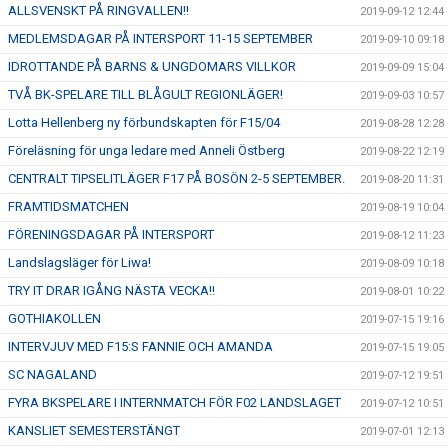
ALLSVENSKT PÅ RINGVALLEN!!
2019-09-12 12:44
MEDLEMSDAGAR PÅ INTERSPORT 11-15 SEPTEMBER
2019-09-10 09:18
IDROTTANDE PÅ BARNS & UNGDOMARS VILLKOR
2019-09-09 15:04
TVÅ BK-SPELARE TILL BLÅGULT REGIONLÄGER!
2019-09-03 10:57
Lotta Hellenberg ny förbundskapten för F15/04
2019-08-28 12:28
Föreläsning för unga ledare med Anneli Östberg
2019-08-22 12:19
CENTRALT TIPSELITLÄGER F17 PÅ BOSÖN 2-5 SEPTEMBER.
2019-08-20 11:31
FRAMTIDSMATCHEN
2019-08-19 10:04
FÖRENINGSDAGAR PÅ INTERSPORT
2019-08-12 11:23
Landslagsläger för Liwa!
2019-08-09 10:18
TRY IT DRAR IGÅNG NÄSTA VECKA!!
2019-08-01 10:22
GOTHIAKOLLEN
2019-07-15 19:16
INTERVJUV MED F15:S FANNIE OCH AMANDA
2019-07-15 19:05
SC NAGALAND
2019-07-12 19:51
FYRA BKSPELARE I INTERNMATCH FÖR F02 LANDSLAGET
2019-07-12 10:51
KANSLIET SEMESTERSTÄNGT
2019-07-01 12:13