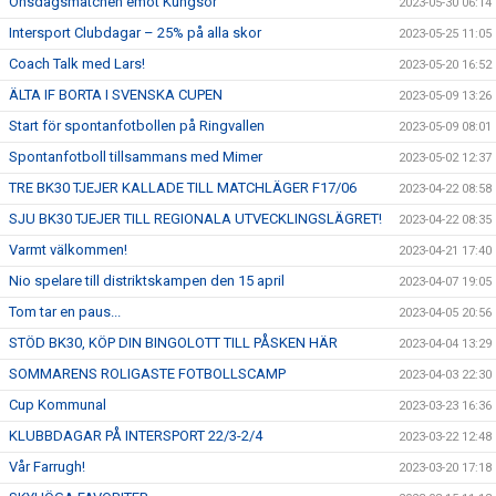
Onsdagsmatchen emot Kungsör
2023-05-30 06:14
Intersport Clubdagar – 25% på alla skor
2023-05-25 11:05
Coach Talk med Lars!
2023-05-20 16:52
ÄLTA IF BORTA I SVENSKA CUPEN
2023-05-09 13:26
Start för spontanfotbollen på Ringvallen
2023-05-09 08:01
Spontanfotboll tillsammans med Mimer
2023-05-02 12:37
TRE BK30 TJEJER KALLADE TILL MATCHLÄGER F17/06
2023-04-22 08:58
SJU BK30 TJEJER TILL REGIONALA UTVECKLINGSLÄGRET!
2023-04-22 08:35
Varmt välkommen!
2023-04-21 17:40
Nio spelare till distriktskampen den 15 april
2023-04-07 19:05
Tom tar en paus...
2023-04-05 20:56
STÖD BK30, KÖP DIN BINGOLOTT TILL PÅSKEN HÄR
2023-04-04 13:29
SOMMARENS ROLIGASTE FOTBOLLSCAMP
2023-04-03 22:30
Cup Kommunal
2023-03-23 16:36
KLUBBDAGAR PÅ INTERSPORT 22/3-2/4
2023-03-22 12:48
Vår Farrugh!
2023-03-20 17:18