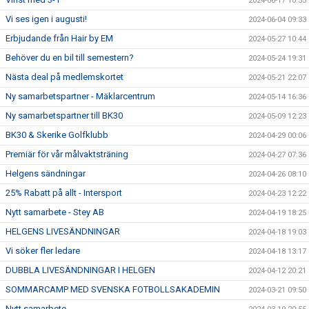
2024-06-17 10:55
Vi ses igen i augusti!
2024-06-04 09:33
Erbjudande från Hair by EM
2024-05-27 10:44
Behöver du en bil till semestern?
2024-05-24 19:31
Nästa deal på medlemskortet
2024-05-21 22:07
Ny samarbetspartner - Mäklarcentrum
2024-05-14 16:36
Ny samarbetspartner till BK30
2024-05-09 12:23
BK30 & Skerike Golfklubb
2024-04-29 00:06
Premiär för vår målvaktsträning
2024-04-27 07:36
Helgens sändningar
2024-04-26 08:10
25% Rabatt på allt - Intersport
2024-04-23 12:22
Nytt samarbete - Stey AB
2024-04-19 18:25
HELGENS LIVESÄNDNINGAR
2024-04-18 19:03
Vi söker fler ledare
2024-04-18 13:17
DUBBLA LIVESÄNDNINGAR I HELGEN
2024-04-12 20:21
SOMMARCAMP MED SVENSKA FOTBOLLSAKADEMIN
2024-03-21 09:50
Nytt samarbete