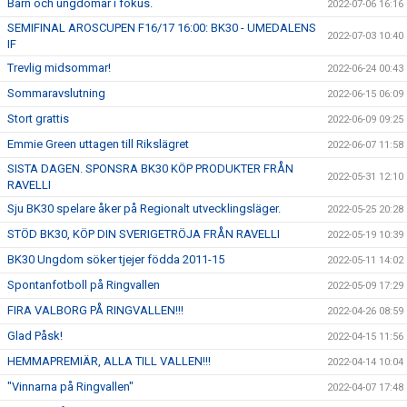
Barn och ungdomar i fokus.
2022-07-06 16:16
SEMIFINAL AROSCUPEN F16/17 16:00: BK30 - UMEDALENS
2022-07-03 10:40
IF
Trevlig midsommar!
2022-06-24 00:43
Sommaravslutning
2022-06-15 06:09
Stort grattis
2022-06-09 09:25
Emmie Green uttagen till Rikslägret
2022-06-07 11:58
SISTA DAGEN. SPONSRA BK30 KÖP PRODUKTER FRÅN
2022-05-31 12:10
RAVELLI
Sju BK30 spelare åker på Regionalt utvecklingsläger.
2022-05-25 20:28
STÖD BK30, KÖP DIN SVERIGETRÖJA FRÅN RAVELLI
2022-05-19 10:39
BK30 Ungdom söker tjejer födda 2011-15
2022-05-11 14:02
Spontanfotboll på Ringvallen
2022-05-09 17:29
FIRA VALBORG PÅ RINGVALLEN!!!
2022-04-26 08:59
Glad Påsk!
2022-04-15 11:56
HEMMAPREMIÄR, ALLA TILL VALLEN!!!
2022-04-14 10:04
"Vinnarna på Ringvallen"
2022-04-07 17:48