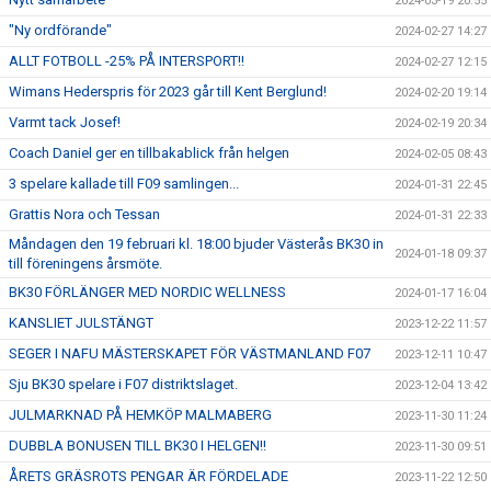
2024-03-19 20:55
"Ny ordförande"
2024-02-27 14:27
ALLT FOTBOLL -25% PÅ INTERSPORT!!
2024-02-27 12:15
Wimans Hederspris för 2023 går till Kent Berglund!
2024-02-20 19:14
Varmt tack Josef!
2024-02-19 20:34
Coach Daniel ger en tillbakablick från helgen
2024-02-05 08:43
3 spelare kallade till F09 samlingen...
2024-01-31 22:45
Grattis Nora och Tessan
2024-01-31 22:33
Måndagen den 19 februari kl. 18:00 bjuder Västerås BK30 in
2024-01-18 09:37
till föreningens årsmöte.
BK30 FÖRLÄNGER MED NORDIC WELLNESS
2024-01-17 16:04
KANSLIET JULSTÄNGT
2023-12-22 11:57
SEGER I NAFU MÄSTERSKAPET FÖR VÄSTMANLAND F07
2023-12-11 10:47
Sju BK30 spelare i F07 distriktslaget.
2023-12-04 13:42
JULMARKNAD PÅ HEMKÖP MALMABERG
2023-11-30 11:24
DUBBLA BONUSEN TILL BK30 I HELGEN!!
2023-11-30 09:51
ÅRETS GRÄSROTS PENGAR ÄR FÖRDELADE
2023-11-22 12:50