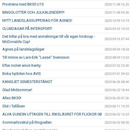
Provträna med BK30 U15
2023-11-08 16:25
BINGOLOTTER OCH JULKALENDER!!!!
2023-11-08 09:30
NYTT LANDSLAGSUPPDRAG FÖR AGNES!
2023-10-09 14:19
CLUBDAGAR PÅ INTERSPORT!
2023-09-25 10:53
Det trillar på bra med anmälningar till vår egen höstcup -
2023-09-16 07:44
McDonalds Cup!
Agnes på landslagsläger
2023-09-05 18:24
Till minne av Lars-Erik ”Lasse” Svensson
2023-08-09 12:54
Efter mötet emot Kenty
2023-07-02 23:30
Boka hyrbilen hos AVIS
2023-07-01 09:52
KANSLIET SEMESTERSTÄNGT
2023-06-26 08:40
Glad Midsommar!
2023-06-22 18:44
Allez BK30!
2023-06-20 07:26
Slut i Tallåsen
2023-06-11 19:29
ALVA SUNDIN UTTAGEN TILL RIKSLÄGRET FÖR FLICKOR 08
2023-06-02 16:53
Sommarlovskul på Ringvallen
2023-06-02 08:50