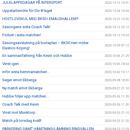
JULKLAPPSDAGAR PÅ INTERSPORT
2025-12-15 10:01
Uppstartsmöte för Div 8-laget
2025-12-04 10:04
HÖSTLOVSKUL MED BK30 I EMAUSHALLEN!!!
2025-10-21 13:26
Säsongens sista Coach Talk!
2025-10-12 22:12
Förlust i sista matchen!
2025-10-12 19:53
Säsongsavslutning på bortaplan – BK30 Herr möter
2025-10-09 07:12
Elastico Köping!
En sammanfattning från Kevin och Hubbe.
2025-10-06 21:29
Vinst igen...
2025-10-05 18:54
Inför sista hemmamatchen...
2025-10-02 10:17
Seger emot Ekberga
2025-09-28 18:05
Ny match emot Ekberga
2025-09-27 21:10
Hubbe följer upp matchen...
2025-09-26 11:39
Coach Talk med Kevin
2025-09-26 11:35
Vinst mot Munktorp
2025-09-25 21:10
Match på torsdag kväll!
2025-09-23 21:25
PARKERING SAMT HÄMTNING/LÄMNING RINGVALLEN.
2025-09-22 12:29