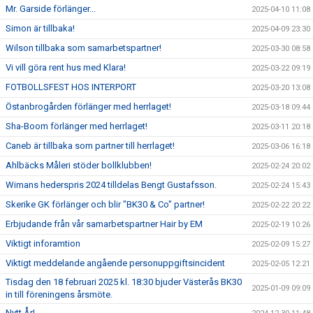
Mr. Garside förlänger...
2025-04-10 11:08
Simon är tillbaka!
2025-04-09 23:30
Wilson tillbaka som samarbetspartner!
2025-03-30 08:58
Vi vill göra rent hus med Klara!
2025-03-22 09:19
FOTBOLLSFEST HOS INTERPORT
2025-03-20 13:08
Östanbrogården förlänger med herrlaget!
2025-03-18 09:44
Sha-Boom förlänger med herrlaget!
2025-03-11 20:18
Caneb är tillbaka som partner till herrlaget!
2025-03-06 16:18
Ahlbäcks Måleri stöder bollklubben!
2025-02-24 20:02
Wimans hederspris 2024 tilldelas Bengt Gustafsson.
2025-02-24 15:43
Skerike GK förlänger och blir "BK30 & Co" partner!
2025-02-22 20:22
Erbjudande från vår samarbetspartner Hair by EM
2025-02-19 10:26
Viktigt inforamtion
2025-02-09 15:27
Viktigt meddelande angående personuppgiftsincident
2025-02-05 12:21
Tisdag den 18 februari 2025 kl. 18:30 bjuder Västerås BK30
2025-01-09 09:09
in till föreningens årsmöte.
Nytt År!