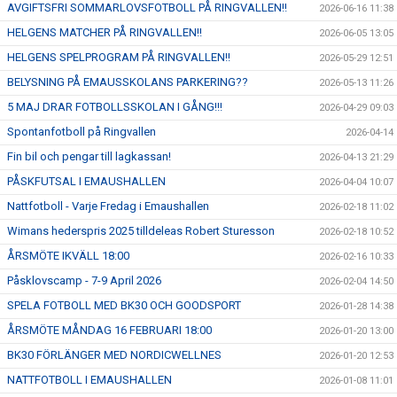
AVGIFTSFRI SOMMARLOVSFOTBOLL PÅ RINGVALLEN!!
2026-06-16 11:38
HELGENS MATCHER PÅ RINGVALLEN!!
2026-06-05 13:05
HELGENS SPELPROGRAM PÅ RINGVALLEN!!
2026-05-29 12:51
BELYSNING PÅ EMAUSSKOLANS PARKERING??
2026-05-13 11:26
5 MAJ DRAR FOTBOLLSSKOLAN I GÅNG!!!
2026-04-29 09:03
Spontanfotboll på Ringvallen
2026-04-14
Fin bil och pengar till lagkassan!
2026-04-13 21:29
PÅSKFUTSAL I EMAUSHALLEN
2026-04-04 10:07
Nattfotboll - Varje Fredag i Emaushallen
2026-02-18 11:02
Wimans hederspris 2025 tilldeleas Robert Sturesson
2026-02-18 10:52
ÅRSMÖTE IKVÄLL 18:00
2026-02-16 10:33
Påsklovscamp - 7-9 April 2026
2026-02-04 14:50
SPELA FOTBOLL MED BK30 OCH GOODSPORT
2026-01-28 14:38
ÅRSMÖTE MÅNDAG 16 FEBRUARI 18:00
2026-01-20 13:00
BK30 FÖRLÄNGER MED NORDICWELLNES
2026-01-20 12:53
NATTFOTBOLL I EMAUSHALLEN
2026-01-08 11:01