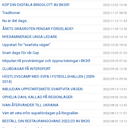
KÖP DIN DIGITALA BINGOLOTT AV BK30!!
2022-12-02 10:36
Traditioner
2022-11-27 08:05
Nu är det dags...
2022-11-12 11:43
ÅRETS GRÄSROTEN PENGAR FÖRDELADE!!
2022-11-09 12:35
NYEXAMINERADE UNGA LEDARE
2022-10-24 14:10
Uppstart för "svartvita vägen"
2022-10-20 18:55
Snart dags för vår Cup
2022-10-09 21:03
Inbjudan till provträningar och öppna träningar i BK30!
2022-09-29 07:02
CLUBDAGAR PÅ INTERSPORT
2022-09-26 12:50
HÖSTLOVSCAMP MED SVFA I FOTBOLLSHALLEN ( 2009-
2022-09-16 09:56
2014)
INBJUDAN UPPSTARTSMÖTE SVARTVITA VÄGEN
2022-09-13 13:47
OPHELIA DAHL KALLAD PÅ REGIONLÄGER
2022-09-05 10:56
IVAN ÅTERVÄNDER TILL UKRAINA
2022-08-26 12:45
Värt att veta inför superlördagen på Ringvallen
2022-08-12 11:07
BESTÄLL DIN RESTAURANGCHANS 2022/23 AV BK30
2022-08-01 13:12