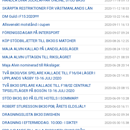
HANDLA DINA JULKLAPPAR ONLINE, STÖD BK30
2020-11-18 09:13
SKÄRPTA RESTRIKTIONER FÖR VÄSTMANLANDS LÄN
2020-11-12 18:53
DM Guld i F15 2020!!!!!
2020-10-22 14:46
Allsvenskt motstånd i cupen
2020-09-11 16:13
FÖRENIGSDAGAR PÅ INTERSPORT
2020-09-07 09:24
KÖP STÖDBILJETTER TILL BK30:S MATCHER
2020-08-26 12:25
MAJA ALVIN KALLAD PÅ LANDSLAGSLÄGER
2020-08-24 13:52
MAJA ALVIN UTTAGEN TILL RIKSLÄGRET
2020-07-21 08:59
Maja Alvin nominerad till Riksläger.
2020-06-28 20:14
TVÅ BK30/VSK SPELARE KALLADE TILL F16/04 LÄGER I
2020-06-23 14:35
UPPLANDS VÄSBY 13-16 JULI 2020
TVÅ BK30 SPELARE KALLADE TILL F18/02 CENTRALT
2020-06-23 08:15
TIPSELITLÄGER PÅ BOSÖN 13-16 JULI 2020
STÖD BK30, BO PÅ ELITE HOTELS I SOMMAR!!
2020-06-09 10:28
ROBERT STURESSON BK30 P08, ÅRETS ELDSJÄL!!
2020-06-03 16:11
DRAGNINGSLISTA BK30 SWISHEN
2020-06-02 09:34
DRAGNING I EFTERMIDDAG. 10.000:- I SIKTE!!
2020-05-30 15:38