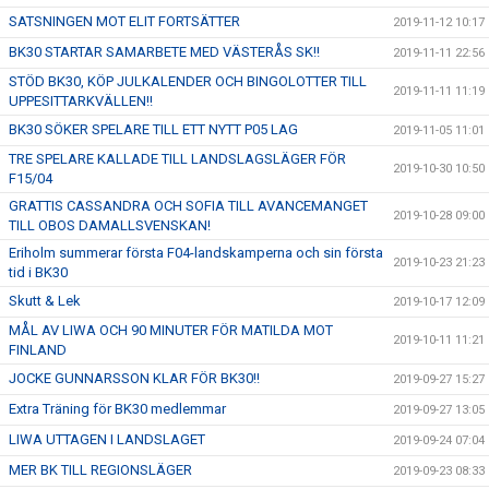
SATSNINGEN MOT ELIT FORTSÄTTER
2019-11-12 10:17
BK30 STARTAR SAMARBETE MED VÄSTERÅS SK!!
2019-11-11 22:56
STÖD BK30, KÖP JULKALENDER OCH BINGOLOTTER TILL
2019-11-11 11:19
UPPESITTARKVÄLLEN!!
BK30 SÖKER SPELARE TILL ETT NYTT P05 LAG
2019-11-05 11:01
TRE SPELARE KALLADE TILL LANDSLAGSLÄGER FÖR
2019-10-30 10:50
F15/04
GRATTIS CASSANDRA OCH SOFIA TILL AVANCEMANGET
2019-10-28 09:00
TILL OBOS DAMALLSVENSKAN!
Eriholm summerar första F04-landskamperna och sin första
2019-10-23 21:23
tid i BK30
Skutt & Lek
2019-10-17 12:09
MÅL AV LIWA OCH 90 MINUTER FÖR MATILDA MOT
2019-10-11 11:21
FINLAND
JOCKE GUNNARSSON KLAR FÖR BK30!!
2019-09-27 15:27
Extra Träning för BK30 medlemmar
2019-09-27 13:05
LIWA UTTAGEN I LANDSLAGET
2019-09-24 07:04
MER BK TILL REGIONSLÄGER
2019-09-23 08:33