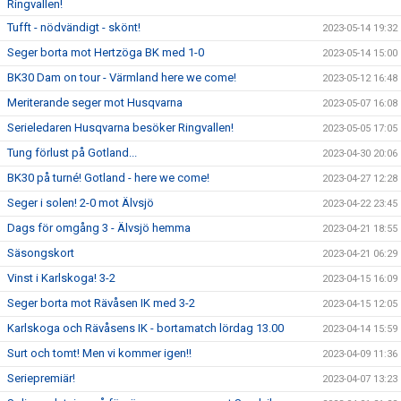
Ringvallen!
Tufft - nödvändigt - skönt!
2023-05-14 19:32
Seger borta mot Hertzöga BK med 1-0
2023-05-14 15:00
BK30 Dam on tour - Värmland here we come!
2023-05-12 16:48
Meriterande seger mot Husqvarna
2023-05-07 16:08
Serieledaren Husqvarna besöker Ringvallen!
2023-05-05 17:05
Tung förlust på Gotland...
2023-04-30 20:06
BK30 på turné! Gotland - here we come!
2023-04-27 12:28
Seger i solen! 2-0 mot Älvsjö
2023-04-22 23:45
Dags för omgång 3 - Älvsjö hemma
2023-04-21 18:55
Säsongskort
2023-04-21 06:29
Vinst i Karlskoga! 3-2
2023-04-15 16:09
Seger borta mot Rävåsen IK med 3-2
2023-04-15 12:05
Karlskoga och Rävåsens IK - bortamatch lördag 13.00
2023-04-14 15:59
Surt och tomt! Men vi kommer igen!!
2023-04-09 11:36
Seriepremiär!
2023-04-07 13:23