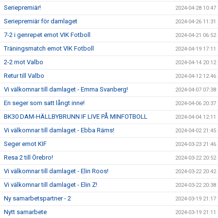
Seriepremiär!
2024-04-28 10:47
Seriepremiär för damlaget
2024-04-26 11:31
7-2 i genrepet emot VIK Fotboll
2024-04-21 06:52
Träningsmatch emot VIK Fotboll
2024-04-19 17:11
2-2 mot Valbo
2024-04-14 20:12
Retur till Valbo
2024-04-12 12:46
Vi välkomnar till damlaget - Emma Svanberg!
2024-04-07 07:38
En seger som satt långt inne!
2024-04-06 20:37
BK30 DAM-HÄLLBYBRUNN IF LIVE PÅ MINFOTBOLL
2024-04-04 12:11
Vi välkomnar till damlaget - Ebba Räms!
2024-04-02 21:45
Seger emot KIF
2024-03-23 21:46
Resa 2 till Örebro!
2024-03-22 20:52
Vi välkomnar till damlaget - Elin Roos!
2024-03-22 20:42
Vi välkomnar till damlaget - Elin Z!
2024-03-22 20:38
Ny samarbetspartner - 2
2024-03-19 21:17
Nytt samarbete
2024-03-19 21:11