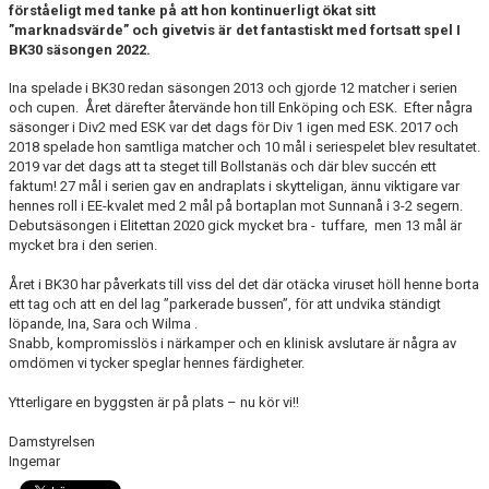
förståeligt med tanke på att hon kontinuerligt ökat sitt
”marknadsvärde” och givetvis är det fantastiskt med fortsatt spel I
BK30 säsongen 2022.
Ina spelade i BK30 redan säsongen 2013 och gjorde 12 matcher i serien
och cupen. Året därefter återvände hon till Enköping och ESK. Efter några
säsonger i Div2 med ESK var det dags för Div 1 igen med ESK. 2017 och
2018 spelade hon samtliga matcher och 10 mål i seriespelet blev resultatet.
2019 var det dags att ta steget till Bollstanäs och där blev succén ett
faktum! 27 mål i serien gav en andraplats i skytteligan, ännu viktigare var
hennes roll i EE-kvalet med 2 mål på bortaplan mot Sunnanå i 3-2 segern.
Debutsäsongen i Elitettan 2020 gick mycket bra - tuffare, men 13 mål är
mycket bra i den serien.
Året i BK30 har påverkats till viss del det där otäcka viruset höll henne borta
ett tag och att en del lag ”parkerade bussen”, för att undvika ständigt
löpande, Ina, Sara och Wilma .
Snabb, kompromisslös i närkamper och en klinisk avslutare är några av
omdömen vi tycker speglar hennes färdigheter.
Ytterligare en byggsten är på plats – nu kör vi!!
Damstyrelsen
Ingemar