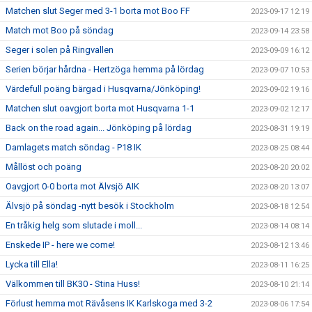
Matchen slut Seger med 3-1 borta mot Boo FF
2023-09-17 12:19
Match mot Boo på söndag
2023-09-14 23:58
Seger i solen på Ringvallen
2023-09-09 16:12
Serien börjar hårdna - Hertzöga hemma på lördag
2023-09-07 10:53
Värdefull poäng bärgad i Husqvarna/Jönköping!
2023-09-02 19:16
Matchen slut oavgjort borta mot Husqvarna 1-1
2023-09-02 12:17
Back on the road again... Jönköping på lördag
2023-08-31 19:19
Damlagets match söndag - P18 IK
2023-08-25 08:44
Mållöst och poäng
2023-08-20 20:02
Oavgjort 0-0 borta mot Älvsjö AIK
2023-08-20 13:07
Älvsjö på söndag -nytt besök i Stockholm
2023-08-18 12:54
En tråkig helg som slutade i moll...
2023-08-14 08:14
Enskede IP - here we come!
2023-08-12 13:46
Lycka till Ella!
2023-08-11 16:25
Välkommen till BK30 - Stina Huss!
2023-08-10 21:14
Förlust hemma mot Rävåsens IK Karlskoga med 3-2
2023-08-06 17:54