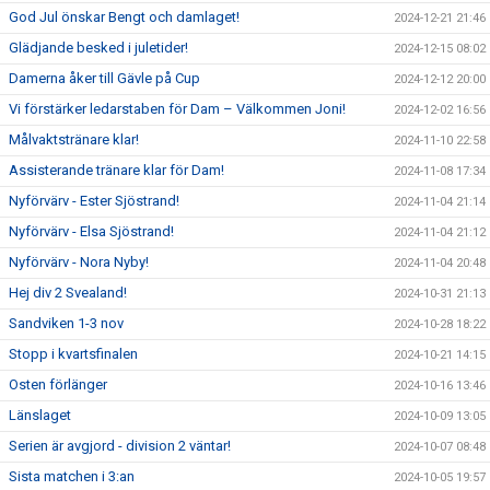
God Jul önskar Bengt och damlaget!
2024-12-21 21:46
Glädjande besked i juletider!
2024-12-15 08:02
Damerna åker till Gävle på Cup
2024-12-12 20:00
Vi förstärker ledarstaben för Dam – Välkommen Joni!
2024-12-02 16:56
Målvaktstränare klar!
2024-11-10 22:58
Assisterande tränare klar för Dam!
2024-11-08 17:34
Nyförvärv - Ester Sjöstrand!
2024-11-04 21:14
Nyförvärv - Elsa Sjöstrand!
2024-11-04 21:12
Nyförvärv - Nora Nyby!
2024-11-04 20:48
Hej div 2 Svealand!
2024-10-31 21:13
Sandviken 1-3 nov
2024-10-28 18:22
Stopp i kvartsfinalen
2024-10-21 14:15
Osten förlänger
2024-10-16 13:46
Länslaget
2024-10-09 13:05
Serien är avgjord - division 2 väntar!
2024-10-07 08:48
Sista matchen i 3:an
2024-10-05 19:57