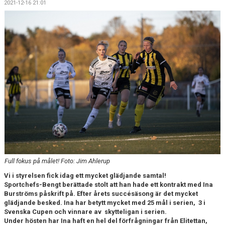
2021-12-16 21:01
KONTAKT
Full fokus på målet! Foto: Jim Ahlerup
Vi i styrelsen fick idag ett mycket glädjande samtal!
Sportchefs-Bengt berättade stolt att han hade ett kontrakt med Ina
Burströms påskrift på. Efter årets succésäsong är det mycket
glädjande besked. Ina har betytt mycket med 25 mål i serien, 3 i
Svenska Cupen och vinnare av skytteligan i serien.
Under hösten har Ina haft en hel del förfrågningar från Elitettan,