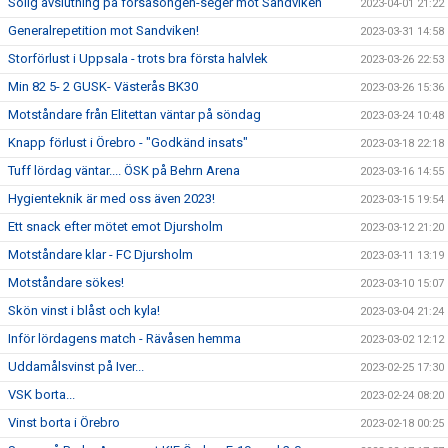
Solig avslutning på försäsongen-seger mot Sandviken
2023-04-01 21:22
Generalrepetition mot Sandviken!
2023-03-31 14:58
Storförlust i Uppsala - trots bra första halvlek
2023-03-26 22:53
Min 82 5- 2 GUSK- Västerås BK30
2023-03-26 15:36
Motståndare från Elitettan väntar på söndag
2023-03-24 10:48
Knapp förlust i Örebro - "Godkänd insats"
2023-03-18 22:18
Tuff lördag väntar.... ÖSK på Behrn Arena
2023-03-16 14:55
Hygienteknik är med oss även 2023!
2023-03-15 19:54
Ett snack efter mötet emot Djursholm
2023-03-12 21:20
Motståndare klar - FC Djursholm
2023-03-11 13:19
Motståndare sökes!
2023-03-10 15:07
Skön vinst i blåst och kyla!
2023-03-04 21:24
Inför lördagens match - Rävåsen hemma
2023-03-02 12:12
Uddamålsvinst på Iver...
2023-02-25 17:30
VSK borta...
2023-02-24 08:20
Vinst borta i Örebro
2023-02-18 00:25