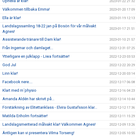
Ophelia är klar!
2023-01-22 21:32
Välkommen tillbaka Emma!
2023-01-20 17:09
Ella är klar!
2023-01-19 12:13
Landslagssamling 18-22 jan på Bosön för vår målvakt
2023-01-17 21:51
Agnes!
Assisterande tränare till Dam klar!
2023-01-10 21:57
Från Ingemar och damlaget...
2022-12-31 07:25
Ytterligare en julklapp - Liwa fortsätter!
2022-12-23 03:53
God Jul
2022-12-22 20:29
Linn klar!
2022-12-20 03:14
Facebook nere....
2022-12-17 06:08
Klart med m´physio
2022-12-16 04:23
Amanda Aldén har skrivit på...
2022-12-14 10:44
Förstärkning av Elitettanklass - Elvira Gustafsson klar...
2022-12-12 17:36
Matilda Eriholm fortsätter!
2022-12-11 15:29
Landslagsmeriterad målvakt klar! Välkommen Agnes!
2022-12-09 13:26
Äntligen kan vi presentera Vilma Torseng!
2022-12-05 10:55