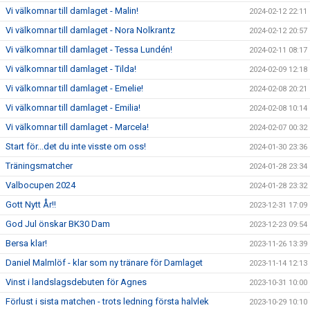
Vi välkomnar till damlaget - Malin!
2024-02-12 22:11
Vi välkomnar till damlaget - Nora Nolkrantz
2024-02-12 20:57
Vi välkomnar till damlaget - Tessa Lundén!
2024-02-11 08:17
Vi välkomnar till damlaget - Tilda!
2024-02-09 12:18
Vi välkomnar till damlaget - Emelie!
2024-02-08 20:21
Vi välkomnar till damlaget - Emilia!
2024-02-08 10:14
Vi välkomnar till damlaget - Marcela!
2024-02-07 00:32
Start för...det du inte visste om oss!
2024-01-30 23:36
Träningsmatcher
2024-01-28 23:34
Valbocupen 2024
2024-01-28 23:32
Gott Nytt År!!
2023-12-31 17:09
God Jul önskar BK30 Dam
2023-12-23 09:54
Bersa klar!
2023-11-26 13:39
Daniel Malmlöf - klar som ny tränare för Damlaget
2023-11-14 12:13
Vinst i landslagsdebuten för Agnes
2023-10-31 10:00
Förlust i sista matchen - trots ledning första halvlek
2023-10-29 10:10