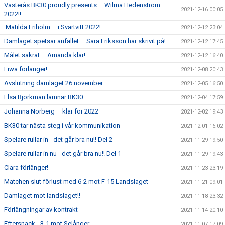
Västerås BK30 proudly presents – Wilma Hedenström
2021-12-16 00:05
2022!!
Matilda Eriholm – i Svartvitt 2022!
2021-12-12 23:04
Damlaget spetsar anfallet – Sara Eriksson har skrivit på!
2021-12-12 17:45
Målet säkrat – Amanda klar!
2021-12-12 16:40
Liwa förlänger!
2021-12-08 20:43
Avslutning damlaget 26 november
2021-12-05 16:50
Elsa Björkman lämnar BK30
2021-12-04 17:59
Johanna Norberg – klar för 2022
2021-12-02 19:43
BK30 tar nästa steg i vår kommunikation
2021-12-01 16:02
Spelare rullar in - det går bra nu!! Del 2
2021-11-29 19:50
Spelare rullar in nu - det går bra nu!! Del 1
2021-11-29 19:43
Clara förlänger!
2021-11-23 23:19
Matchen slut förlust med 6-2 mot F-15 Landslaget
2021-11-21 09:01
Damlaget mot landslaget!!
2021-11-18 23:32
Förlängningar av kontrakt
2021-11-14 20:10
Eftersnack - 3-1 mot Selånger
2021-11-07 17:09