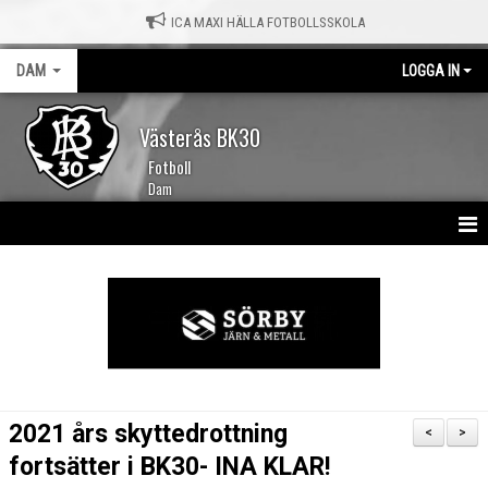
ICA MAXI HÄLLA FOTBOLLSSKOLA
DAM
LOGGA IN
Västerås BK30
Fotboll
Dam
HEM
NYHETER
KALENDER
TRUPPEN
2021 års skyttedrottning
<
>
MATCHER
fortsätter i BK30- INA KLAR!