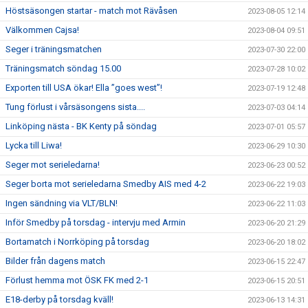
Höstsäsongen startar - match mot Rävåsen
2023-08-05 12:14
Välkommen Cajsa!
2023-08-04 09:51
Seger i träningsmatchen
2023-07-30 22:00
Träningsmatch söndag 15.00
2023-07-28 10:02
Exporten till USA ökar! Ella ”goes west”!
2023-07-19 12:48
Tung förlust i vårsäsongens sista....
2023-07-03 04:14
Linköping nästa - BK Kenty på söndag
2023-07-01 05:57
Lycka till Liwa!
2023-06-29 10:30
Seger mot serieledarna!
2023-06-23 00:52
Seger borta mot serieledarna Smedby AIS med 4-2
2023-06-22 19:03
Ingen sändning via VLT/BLN!
2023-06-22 11:03
Inför Smedby på torsdag - intervju med Armin
2023-06-20 21:29
Bortamatch i Norrköping på torsdag
2023-06-20 18:02
Bilder från dagens match
2023-06-15 22:47
Förlust hemma mot ÖSK FK med 2-1
2023-06-15 20:51
E18-derby på torsdag kväll!
2023-06-13 14:31