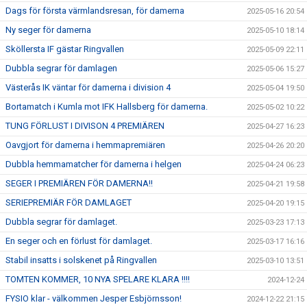
Dags för första värmlandsresan, för damerna
2025-05-16 20:54
Ny seger för damerna
2025-05-10 18:14
Sköllersta IF gästar Ringvallen
2025-05-09 22:11
Dubbla segrar för damlagen
2025-05-06 15:27
Västerås IK väntar för damerna i division 4
2025-05-04 19:50
Bortamatch i Kumla mot IFK Hallsberg för damerna.
2025-05-02 10:22
TUNG FÖRLUST I DIVISON 4 PREMIÄREN
2025-04-27 16:23
Oavgjort för damerna i hemmapremiären
2025-04-26 20:20
Dubbla hemmamatcher för damerna i helgen
2025-04-24 06:23
SEGER I PREMIÄREN FÖR DAMERNA!!
2025-04-21 19:58
SERIEPREMIÄR FÖR DAMLAGET
2025-04-20 19:15
Dubbla segrar för damlaget.
2025-03-23 17:13
En seger och en förlust för damlaget.
2025-03-17 16:16
Stabil insatts i solskenet på Ringvallen
2025-03-10 13:51
TOMTEN KOMMER, 10 NYA SPELARE KLARA !!!!
2024-12-24
FYSIO klar - välkommen Jesper Esbjörnsson!
2024-12-22 21:15