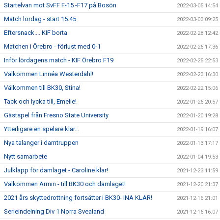
Startelvan mot SvFF F-15 -F17 på Bosön
2022-03-05 14:54
Match lördag - start 15.45
2022-03-03 09:25
Eftersnack.... KIF borta
2022-02-28 12:42
Matchen i Örebro - förlust med 0-1
2022-02-26 17:36
Inför lördagens match - KIF Örebro F19
2022-02-25 22:53
Välkommen Linnéa Westerdahl!
2022-02-23 16:30
Välkommen till BK30, Stina!
2022-02-22 15:06
Tack och lycka till, Emelie!
2022-01-26 20:57
Gästspel från Fresno State University
2022-01-20 19:28
Ytterligare en spelare klar...
2022-01-19 16:07
Nya talanger i damtruppen
2022-01-13 17:17
Nytt samarbete
2022-01-04 19:53
Julklapp för damlaget - Caroline klar!
2021-12-23 11:59
Välkommen Armin - till BK30 och damlaget!
2021-12-20 21:37
2021 års skyttedrottning fortsätter i BK30- INA KLAR!
2021-12-16 21:01
Serieindelning Div 1 Norra Svealand
2021-12-16 16:07