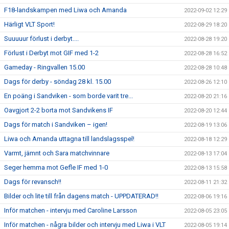
F18-landskampen med Liwa och Amanda
2022-09-02 12:29
Härligt VLT Sport!
2022-08-29 18:20
Suuuuur förlust i derbyt....
2022-08-28 19:20
Förlust i Derbyt mot GIF med 1-2
2022-08-28 16:52
Gameday - Ringvallen 15.00
2022-08-28 10:48
Dags för derby - söndag 28 kl. 15.00
2022-08-26 12:10
En poäng i Sandviken - som borde varit tre...
2022-08-20 21:16
Oavgjort 2-2 borta mot Sandvikens IF
2022-08-20 12:44
Dags för match i Sandviken – igen!
2022-08-19 13:06
Liwa och Amanda uttagna till landslagsspel!
2022-08-18 12:29
Varmt, jämnt och Sara matchvinnare
2022-08-13 17:04
Seger hemma mot Gefle IF med 1-0
2022-08-13 15:58
Dags för revansch!!
2022-08-11 21:32
Bilder och lite till från dagens match - UPPDATERAD!!
2022-08-06 19:16
Inför matchen - intervju med Caroline Larsson
2022-08-05 23:05
Inför matchen - några bilder och intervju med Liwa i VLT
2022-08-05 19:14