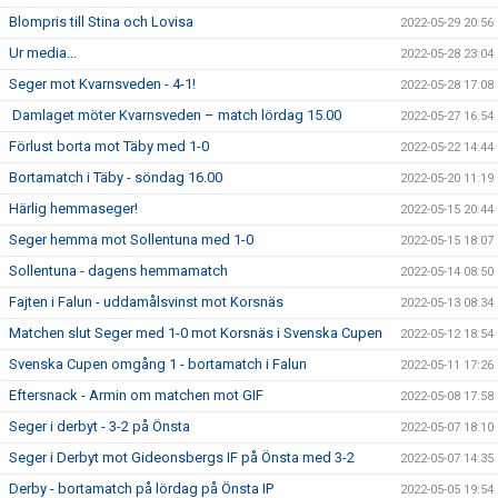
Blompris till Stina och Lovisa
2022-05-29 20:56
Ur media...
2022-05-28 23:04
Seger mot Kvarnsveden - 4-1!
2022-05-28 17:08
Damlaget möter Kvarnsveden – match lördag 15.00
2022-05-27 16:54
Förlust borta mot Täby med 1-0
2022-05-22 14:44
Bortamatch i Täby - söndag 16.00
2022-05-20 11:19
Härlig hemmaseger!
2022-05-15 20:44
Seger hemma mot Sollentuna med 1-0
2022-05-15 18:07
Sollentuna - dagens hemmamatch
2022-05-14 08:50
Fajten i Falun - uddamålsvinst mot Korsnäs
2022-05-13 08:34
Matchen slut Seger med 1-0 mot Korsnäs i Svenska Cupen
2022-05-12 18:54
Svenska Cupen omgång 1 - bortamatch i Falun
2022-05-11 17:26
Eftersnack - Armin om matchen mot GIF
2022-05-08 17:58
Seger i derbyt - 3-2 på Önsta
2022-05-07 18:10
Seger i Derbyt mot Gideonsbergs IF på Önsta med 3-2
2022-05-07 14:35
Derby - bortamatch på lördag på Önsta IP
2022-05-05 19:54