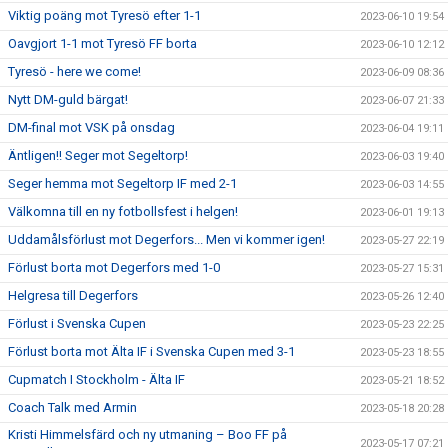
Viktig poäng mot Tyresö efter 1-1
2023-06-10 19:54
Oavgjort 1-1 mot Tyresö FF borta
2023-06-10 12:12
Tyresö - here we come!
2023-06-09 08:36
Nytt DM-guld bärgat!
2023-06-07 21:33
DM-final mot VSK på onsdag
2023-06-04 19:11
Äntligen!! Seger mot Segeltorp!
2023-06-03 19:40
Seger hemma mot Segeltorp IF med 2-1
2023-06-03 14:55
Välkomna till en ny fotbollsfest i helgen!
2023-06-01 19:13
Uddamålsförlust mot Degerfors... Men vi kommer igen!
2023-05-27 22:19
Förlust borta mot Degerfors med 1-0
2023-05-27 15:31
Helgresa till Degerfors
2023-05-26 12:40
Förlust i Svenska Cupen
2023-05-23 22:25
Förlust borta mot Älta IF i Svenska Cupen med 3-1
2023-05-23 18:55
Cupmatch I Stockholm - Älta IF
2023-05-21 18:52
Coach Talk med Armin
2023-05-18 20:28
Kristi Himmelsfärd och ny utmaning – Boo FF på
2023-05-17 07:21