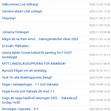
Välkommen Liva Gillberg!
2022-12-04 14:09
Caroline slutar! Litet collage!
2022-12-01 13:20
Thea klar!
2022-11-30 21:31
2022-11-30 19:56
Johanna förlänger!
2022-11-29 09:38
Något att se fram emot.... träningsmatcher våren 2023
2022-11-26 14:30
En kväll i Plåthallen....
2022-11-24 21:21
Hanna Byhlin Croner kallad till samling för F15/07-
2022-11-17 22:12
landslaget
NYTT LANDSLAGSUPPDRAG FÖR AMANDA!!
2022-10-27 08:39
Apropå frågan om att andralag....
2022-10-16 16:17
Tack för alla direktrapporter, Bengt!
2022-10-09 16:06
Seger i serieepilogen - 7-1 mot Vaksala!
2022-10-08 17:42
Seger borta mot Vaksala SK med 7-1
2022-10-08 13:52
Dags att säga hejdå till säsongen 2022…. Vaksala på
2022-10-05 22:32
lördag 14.00
Storseger i Uppsala… 9-1!
2022-09-24 18:35