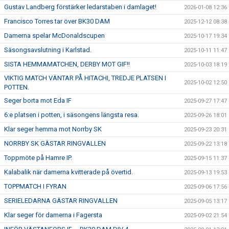
Gustav Landberg förstärker ledarstaben i damlaget!
2026-01-08 12:36
Francisco Torres tar över BK30 DAM
2025-12-12 08:38
Damerna spelar McDonaldscupen
2025-10-17 19:34
Säsongsavslutning i Karlstad.
2025-10-11 11:47
SISTA HEMMAMATCHEN, DERBY MOT GIF!!
2025-10-03 18:19
VIKTIG MATCH VÄNTAR PÅ HITACHI, TREDJE PLATSEN I
2025-10-02 12:50
POTTEN.
Seger borta mot Eda IF
2025-09-27 17:47
6:e platsen i potten, i säsongens längsta resa.
2025-09-26 18:01
Klar seger hemma mot Norrby SK
2025-09-23 20:31
NORRBY SK GÄSTAR RINGVALLEN
2025-09-22 13:18
Toppmöte på Hamre IP.
2025-09-15 11:37
Kalabalik när damerna kvitterade på övertid.
2025-09-13 19:53
TOPPMATCH I FYRAN
2025-09-06 17:56
SERIELEDARNA GÄSTAR RINGVALLEN
2025-09-05 13:17
Klar seger för damerna i Fagersta
2025-09-02 21:54