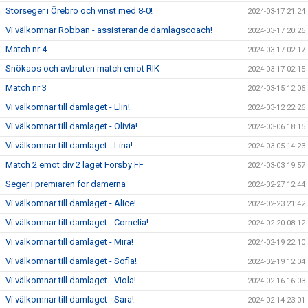
Storseger i Örebro och vinst med 8-0!
2024-03-17 21:24
Vi välkomnar Robban - assisterande damlagscoach!
2024-03-17 20:26
Match nr 4
2024-03-17 02:17
Snökaos och avbruten match emot RIK
2024-03-17 02:15
Match nr 3
2024-03-15 12:06
Vi välkomnar till damlaget - Elin!
2024-03-12 22:26
Vi välkomnar till damlaget - Olivia!
2024-03-06 18:15
Vi välkomnar till damlaget - Lina!
2024-03-05 14:23
Match 2 emot div 2 laget Forsby FF
2024-03-03 19:57
Seger i premiären för damerna
2024-02-27 12:44
Vi välkomnar till damlaget - Alice!
2024-02-23 21:42
Vi välkomnar till damlaget - Cornelia!
2024-02-20 08:12
Vi välkomnar till damlaget - Mira!
2024-02-19 22:10
Vi välkomnar till damlaget - Sofia!
2024-02-19 12:04
Vi välkomnar till damlaget - Viola!
2024-02-16 16:03
Vi välkomnar till damlaget - Sara!
2024-02-14 23:01