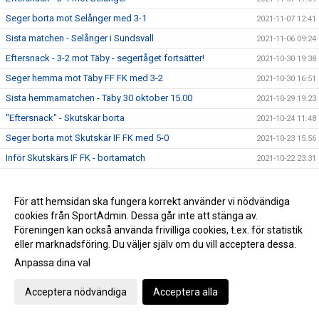
Seger borta mot Selånger med 3-1
2021-11-07 12:41
Sista matchen - Selånger i Sundsvall
2021-11-06 09:24
Eftersnack - 3-2 mot Täby - segertåget fortsätter!
2021-10-30 19:38
Seger hemma mot Täby FF FK med 3-2
2021-10-30 16:51
Sista hemmamatchen - Täby 30 oktober 15.00
2021-10-29 19:23
"Eftersnack" - Skutskär borta
2021-10-24 11:48
Seger borta mot Skutskär IF FK med 5-0
2021-10-23 15:56
Inför Skutskärs IF FK - bortamatch
2021-10-22 23:31
Seger hemma mot Vaksala SK med 2-0 - nya bilder!!
2021-10-17 18:51
Hemmamatch - Vaksala SK 17 oktober
2021-10-17 07:54
För att hemsidan ska fungera korrekt använder vi nödvändiga
cookies från SportAdmin. Dessa går inte att stänga av.
Grattis till avancemanget Gideonsbergs IF
2021-10-16 19:59
Föreningen kan också använda frivilliga cookies, t.ex. för statistik
Bortamatch Avesta slut - seger med 12-0 !
2021-10-12 17:45
eller marknadsföring. Du väljer själv om du vill acceptera dessa.
Match F19 onsdag - OBS ingen match imorgon!!
2021-10-10 21:24
Anpassa dina val
Seger mot Gefle IF borta med 3-0
2021-10-09 14:17
Acceptera nödvändiga
Acceptera alla
Bortamatch - Gefle IF lördag 9 oktober
2021-10-08 20:01
Bilder från DM-finalen
2021-10-08 10:14