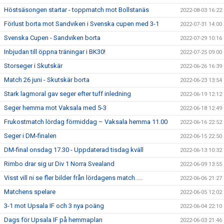
Höstsäsongen startar - toppmatch mot Bollstanäs
2022-08-03 16:22
Förlust borta mot Sandviken i Svenska cupen med 3-1
2022-07-31 14:00
Svenska Cupen - Sandviken borta
2022-07-29 10:16
Inbjudan till öppna träningar i BK30!
2022-07-25 09:00
Storseger i Skutskär
2022-06-26 16:39
Match 26 juni - Skutskär borta
2022-06-23 13:54
Stark lagmoral gav seger efter tuff inledning
2022-06-19 12:12
Seger hemma mot Vaksala med 5-3
2022-06-18 12:49
Frukostmatch lördag förmiddag – Vaksala hemma 11.00
2022-06-16 22:52
Seger i DM-finalen
2022-06-15 22:50
DM-final onsdag 17.30 - Uppdaterad tisdag kväll
2022-06-13 10:32
Rimbo drar sig ur Div 1 Norra Svealand
2022-06-09 13:55
Visst vill ni se fler bilder från lördagens match.....
2022-06-06 21:27
Matchens spelare
2022-06-05 12:02
3-1 mot Upsala IF och 3 nya poäng
2022-06-04 22:10
Dags för Upsala IF på hemmaplan
2022-06-03 21:46