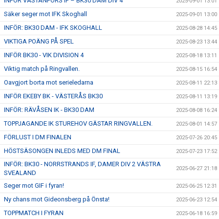
INFÖR VÄSTANFORS IF – BK30 DAM DIV 4
2025-09-01 13:01
Säker seger mot IFK Skoghall
2025-09-01 13:00
INFÖR: BK30 DAM - IFK SKOGHALL
2025-08-28 14:45
VIKTIGA POÄNG PÅ SPEL
2025-08-23 13:44
INFÖR BK30 - VIK DIVISION 4
2025-08-18 13:11
Viktig match på Ringvallen.
2025-08-15 16:54
Oavgjort borta mot serieledarna
2025-08-11 22:13
INFÖR EKEBY BK - VÄSTERÅS BK30
2025-08-11 13:19
INFÖR: RÄVÅSEN IK - BK30 DAM
2025-08-08 16:24
TOPPJAGANDE IK STUREHOV GÄSTAR RINGVALLEN.
2025-08-01 14:57
FÖRLUST I DM FINALEN
2025-07-26 20:45
HÖSTSÄSONGEN INLEDS MED DM FINAL
2025-07-23 17:52
INFÖR: BK30 - NORRSTRANDS IF, DAMER DIV 2 VÄSTRA
2025-06-27 21:18
SVEALAND
Seger mot GIF i fyran!
2025-06-25 12:31
Ny chans mot Gideonsberg på Önsta!
2025-06-23 12:54
TOPPMATCH I FYRAN
2025-06-18 16:59