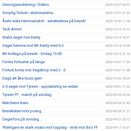
Säsongsavslutning i Örebro
2023-10-27 09:01
Snöplig förlust i slutminuterna...
2023-10-21 21:33
Årets sista hemmamatch - serieledarna på besök!
2023-10-20 11:06
Tack Armin!
2023-10-15 10:15
Stabil seger mot Kenty
2023-10-14 18:21
Seger hemma mot BK Kenty med 6-2
2023-10-14 15:09
BK-kollega på besök - lördag 13.00
2023-10-12 21:14
Första förlusten på länge
2023-10-07 17:54
Förlust borta mot Segeltorp med 2 - 0
2023-10-07 11:28
Dags att åka buss igen!
2023-10-05 18:24
2-0 seger mot Tyresö - uppdatering se nedan
2023-10-01 17:22
Tyresö FF - match på söndag
2023-09-29 23:06
Matchens lirare
2023-09-24 21:43
Besvikelse trots poäng...
2023-09-24 21:27
Degerfors på söndag...
2023-09-21 23:12
Ytterligare en stark insats mot topplag - vinst mot Boo FF
2023-09-17 16:01