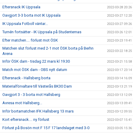
Eftersnack IK Uppsala
2022-03-28 20:26
Oavgjort 3-3 borta mot IK Uppsala
2022-03-27 12:20
IK Uppsala Fotboll väntar...
2022-03-27 09:26
Turnén fortsätter - IK Uppsala på Studenternas
2022-03-26 12:01
Efter matchen.... förlust mot ÖSK
2022-03-23 19:41
Matchen slut förlust med 2-1 mot ÖSK borta på Berhn
2022-03-22 18:25
Arena
Inför ÖSK dam - tisdag 22 mars kl 19.30
2022-03-21 15:58
Match mot ÖSK dam - OBS nytt datum
2022-03-17 23:14
Eftersnack - Hallsberg borta
2022-03-14 16:09
Materialförvaltare till Västerås BK30 Dam
2022-03-13 21:19
Oavgjort 3 - 3 borta mot Hallsberg
2022-03-13 12:09
Avresa mot Hallsberg...
2022-03-13 09:41
Inför bortamatchen IFK Hallsberg 13 mars
2022-03-12 09:55
Kort eftersnack.... ny förlust
2022-03-07 15:41
Förlust på Bosön mot F 15 F 17 landslaget med 3-0
2022-03-05 15:36