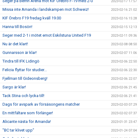
Seger på Berhn Arena mot KIF Örebro F-19 med 2-0
2023-02-17 17:57
Missa inte Amanda i landskampen mot Schweiz!
2023-02-16 21:02
KIF Örebro F19 fredag kväll 19.00
2023-02-16 15:28
Hanna till Bosön!
2023-02-15 12:13
Seger med 2-1 i mötet emot Eskilstuna United F19
2023-02-11 09:36
Nu är det klart!
2023-02-08 08:50
Gunnarsson är klar!
2023-02-07 11:06
Tindra till IFK Lidingö
2023-02-06 22:50
Felicia flyttar för studier...
2023-02-06 22:30
Fjellman till Gideonsberg!
2023-02-06 22:07
Sargo är klar!
2023-02-06 21:45
Tack Stina och lycka till!
2023-02-06 21:41
Dags för avspark av försäsongens matcher
2023-02-03 07:29
En mittfältare som förlänger!
2023-02-02 07:37
Alicante nästa för Amanda!
2023-01-31 23:47
"BC tar klivet upp"
2023-01-24 07:04