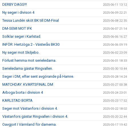
DERBY DAGS!!!
2025-06-11 13:12
Ny seger i divison 4
2025-06-09 22:21
Tessa Lundén sköt BK till DM-Final
2025-06-08 22:35
DM-SEMI MOT IFK
2025-06-07 21:14
Solklar seger i Karlstad.
2025-06-06 16:27
INFÖR: Hertzöga 2 - Västerås BK30
2025-06-06 09:19
Ny seger mot Skiljebo.
2025-06-02 23:09
Förlust hemma mot serieledarna.
2025-06-01 18:33
Serieledarna gästar Ringvallen.
2025-05-30 10:44
Seger i DM, efter sent avgörande på Hamre.
2025-05-28 14:24
MATCHDAY: KVARTSFINAL DM
2025-05-27 00:38
Arboga borta i division 4
2025-05-24 23:01
KARLSTAD BORTA
2025-05-23 17:52
Seger mot Västanfors i division 4.
2025-05-22 18:02
Västanfors gästar Ringvallen i divison 4.
2025-05-20 22:44
Oavgjort I Värmland för damerna.
2025-05-17 19:42