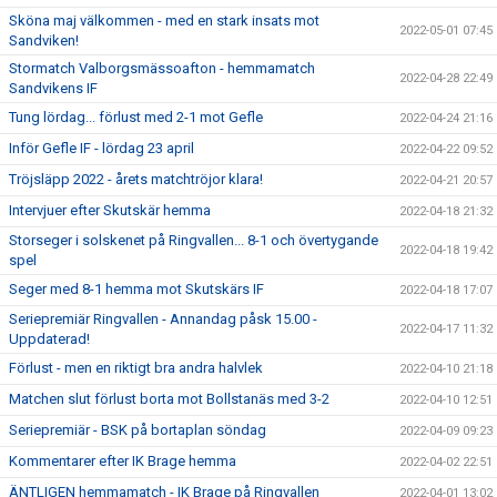
Sköna maj välkommen - med en stark insats mot
2022-05-01 07:45
Sandviken!
Stormatch Valborgsmässoafton - hemmamatch
2022-04-28 22:49
Sandvikens IF
Tung lördag... förlust med 2-1 mot Gefle
2022-04-24 21:16
Inför Gefle IF - lördag 23 april
2022-04-22 09:52
Tröjsläpp 2022 - årets matchtröjor klara!
2022-04-21 20:57
Intervjuer efter Skutskär hemma
2022-04-18 21:32
Storseger i solskenet på Ringvallen... 8-1 och övertygande
2022-04-18 19:42
spel
Seger med 8-1 hemma mot Skutskärs IF
2022-04-18 17:07
Seriepremiär Ringvallen - Annandag påsk 15.00 -
2022-04-17 11:32
Uppdaterad!
Förlust - men en riktigt bra andra halvlek
2022-04-10 21:18
Matchen slut förlust borta mot Bollstanäs med 3-2
2022-04-10 12:51
Seriepremiär - BSK på bortaplan söndag
2022-04-09 09:23
Kommentarer efter IK Brage hemma
2022-04-02 22:51
ÄNTLIGEN hemmamatch - IK Brage på Ringvallen
2022-04-01 13:02