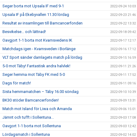
Seger borta mot Upsala IF med 9-1
2022-09-24 10:03
Upsala IF på Ekebyvallen 11.30 lördag
2022-09-23 21:46
Resultat av insamlingen till Barncancerfonden
2022-09-22 13:32
Besvikelse… och lättnad!
2022-09-18 09:42
Oavgjort 1-1 borta mot Kvarnsvedens IK
2022-09-17 12:17
Matchdags igen - Kvarnsveden i Borlänge
2022-09-16 17:12
VLT Sport sänder damlagets match på lördag
2022-09-15 16:59
5-0 mot Täby! Fantastisk andra halvlek!
2022-09-11 21:26
Seger hemma mot Täby FK med 5-0
2022-09-11 17:52
Dags för match!
2022-09-11 09:16
Sista hemmamatchen – Täby 16.00 söndag
2022-09-10 10:39
BK30 stöder Barncancerfonden!
2022-09-09 13:31
Match mot Island för Liwa och Amanda
2022-09-06 15:01
Jämnt och tufft i Sollentuna...
2022-09-03 17:08
Oavgort 1-1 borta mot Sollentuna
2022-09-03 12:42
Lördagsmatch i Sollentuna
2022-09-02 14:02