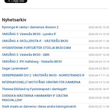
Nyhetsarkiv
Rynninge IK väntar i damernas division 2.
2026-06-05 13:25
OMGÅNG 5: Västerås BK30 - Lysviks IF
2026-05-15 10:29
OMGÅNG 4: SKÖLLERSTA IF - VÄSTERÅS BK30
2026-05-09 11:30
HYGIENTEKNIK FORTSÄTTER STÖDJA BK30 DAM
2026-05-08 10:46
OMGÅNG 3: Västerås BK30 - QBIK
2026-05-01 16:20
OMGÅNG 2: IFK Hallsberg - Västerås BK30
2026-04-24 13:14
Seger i premiären!!
2026-04-22 08:51
SERIEPREMIÄR DIV 2: VÄSTERÅS BK30 - NORRSTRANDS IF
2026-04-17 11:32
INTERNATIONELLT MOTSTÅND VÄNTAR FÖR DAMERNA
2026-03-13 12:39
Therese Ekbland ny Fysioterapeut i damlaget!!
2026-03-06 18:47
SVENSKA MÄSTARNA HAMMARBY IF GÄSTAR
2026-03-06 10:00
RINGVALLEN!!
Stark insats av damerna i deras andra träningsmatch.
2026-02-22 11:40