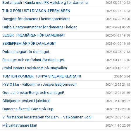
Bortamatch i Kumla mot IFK Hallsberg för damerna.
2025-05-02 10:22
TUNG FÖRLUST I DIVISON 4 PREMIÄREN
2025-04-27 16:23
Oavgjort för damerna i hemmapremiären
2025-04-26 20:20
Dubbla hemmamatcher för damerna i helgen
2025-04-24 06:23
SEGER I PREMIÄREN FÖR DAMERNA!!
2025-04-21 19:58
SERIEPREMIÄR FÖR DAMLAGET
2025-04-20 19:15
Dubbla segrar för damlaget.
2025-03-23 17:13
En seger och en förlust för damlaget.
2025-03-17 16:16
Stabil insatts i solskenet på Ringvallen
2025-03-10 13:51
TOMTEN KOMMER, 10 NYA SPELARE KLARA !!!!
2024-12-24
FYSIO klar - välkommen Jesper Esbjörnsson!
2024-12-22 21:15
God Jul önskar Bengt och damlaget!
2024-12-21 21:46
Glädjande besked i juletider!
2024-12-15 08:02
Damerna åker till Gävle på Cup
2024-12-12 20:00
Vi förstärker ledarstaben för Dam – Välkommen Joni!
2024-12-02 16:56
Målvaktstränare klar!
2024-11-10 22:58