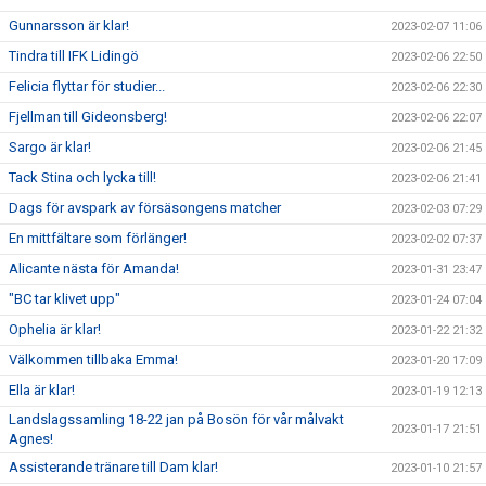
Gunnarsson är klar!
2023-02-07 11:06
Tindra till IFK Lidingö
2023-02-06 22:50
Felicia flyttar för studier...
2023-02-06 22:30
Fjellman till Gideonsberg!
2023-02-06 22:07
Sargo är klar!
2023-02-06 21:45
Tack Stina och lycka till!
2023-02-06 21:41
Dags för avspark av försäsongens matcher
2023-02-03 07:29
En mittfältare som förlänger!
2023-02-02 07:37
Alicante nästa för Amanda!
2023-01-31 23:47
"BC tar klivet upp"
2023-01-24 07:04
Ophelia är klar!
2023-01-22 21:32
Välkommen tillbaka Emma!
2023-01-20 17:09
Ella är klar!
2023-01-19 12:13
Landslagssamling 18-22 jan på Bosön för vår målvakt
2023-01-17 21:51
Agnes!
Assisterande tränare till Dam klar!
2023-01-10 21:57