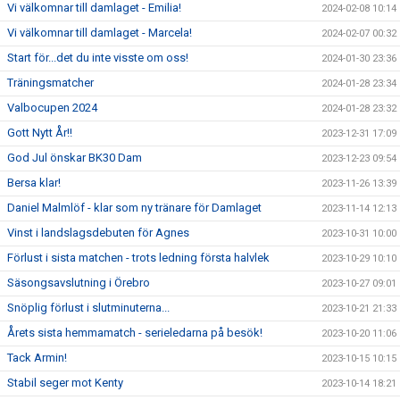
Vi välkomnar till damlaget - Emilia!
2024-02-08 10:14
Vi välkomnar till damlaget - Marcela!
2024-02-07 00:32
Start för...det du inte visste om oss!
2024-01-30 23:36
Träningsmatcher
2024-01-28 23:34
Valbocupen 2024
2024-01-28 23:32
Gott Nytt År!!
2023-12-31 17:09
God Jul önskar BK30 Dam
2023-12-23 09:54
Bersa klar!
2023-11-26 13:39
Daniel Malmlöf - klar som ny tränare för Damlaget
2023-11-14 12:13
Vinst i landslagsdebuten för Agnes
2023-10-31 10:00
Förlust i sista matchen - trots ledning första halvlek
2023-10-29 10:10
Säsongsavslutning i Örebro
2023-10-27 09:01
Snöplig förlust i slutminuterna...
2023-10-21 21:33
Årets sista hemmamatch - serieledarna på besök!
2023-10-20 11:06
Tack Armin!
2023-10-15 10:15
Stabil seger mot Kenty
2023-10-14 18:21