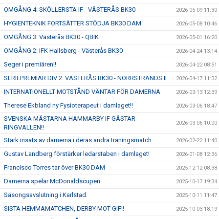
OMGÅNG 4: SKÖLLERSTA IF - VÄSTERÅS BK30
2026-05-09 11:30
HYGIENTEKNIK FORTSÄTTER STÖDJA BK30 DAM
2026-05-08 10:46
OMGÅNG 3: Västerås BK30 - QBIK
2026-05-01 16:20
OMGÅNG 2: IFK Hallsberg - Västerås BK30
2026-04-24 13:14
Seger i premiären!!
2026-04-22 08:51
SERIEPREMIÄR DIV 2: VÄSTERÅS BK30 - NORRSTRANDS IF
2026-04-17 11:32
INTERNATIONELLT MOTSTÅND VÄNTAR FÖR DAMERNA
2026-03-13 12:39
Therese Ekbland ny Fysioterapeut i damlaget!!
2026-03-06 18:47
SVENSKA MÄSTARNA HAMMARBY IF GÄSTAR
2026-03-06 10:00
RINGVALLEN!!
Stark insats av damerna i deras andra träningsmatch.
2026-02-22 11:40
Gustav Landberg förstärker ledarstaben i damlaget!
2026-01-08 12:36
Francisco Torres tar över BK30 DAM
2025-12-12 08:38
Damerna spelar McDonaldscupen
2025-10-17 19:34
Säsongsavslutning i Karlstad.
2025-10-11 11:47
SISTA HEMMAMATCHEN, DERBY MOT GIF!!
2025-10-03 18:19