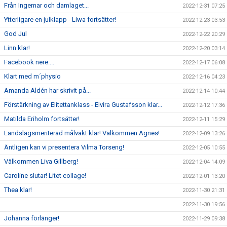
Från Ingemar och damlaget...
2022-12-31 07:25
Ytterligare en julklapp - Liwa fortsätter!
2022-12-23 03:53
God Jul
2022-12-22 20:29
Linn klar!
2022-12-20 03:14
Facebook nere....
2022-12-17 06:08
Klart med m´physio
2022-12-16 04:23
Amanda Aldén har skrivit på...
2022-12-14 10:44
Förstärkning av Elitettanklass - Elvira Gustafsson klar...
2022-12-12 17:36
Matilda Eriholm fortsätter!
2022-12-11 15:29
Landslagsmeriterad målvakt klar! Välkommen Agnes!
2022-12-09 13:26
Äntligen kan vi presentera Vilma Torseng!
2022-12-05 10:55
Välkommen Liva Gillberg!
2022-12-04 14:09
Caroline slutar! Litet collage!
2022-12-01 13:20
Thea klar!
2022-11-30 21:31
2022-11-30 19:56
Johanna förlänger!
2022-11-29 09:38