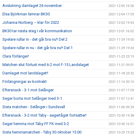
Avslutning damlaget 26 november
2021-12-05 16:50
Elsa Björkman lämnar BK30
2021-12-04 17:59
Johanna Norberg – klar för 2022
2021-12-02 19:43
BK30 tar nästa steg i vår kommunikation
2021-12-01 16:02
Spelare rullar in - det går bra nu!! Del 2
2021-11-29 19:50
Spelare rullar in nu - det går bra nu!! Del 1
2021-11-29 19:43
Clara förlänger!
2021-11-23 23:19
Matchen slut förlust med 6-2 mot F-15 Landslaget
2021-11-21 09:01
Damlaget mot landslaget!!
2021-11-18 23:32
Förlängningar av kontrakt
2021-11-14 20:10
Eftersnack - 3-1 mot Selånger
2021-11-07 17:09
Seger borta mot Selånger med 3-1
2021-11-07 12:41
Sista matchen - Selånger i Sundsvall
2021-11-06 09:24
Eftersnack - 3-2 mot Täby - segertåget fortsätter!
2021-10-30 19:38
Seger hemma mot Täby FF FK med 3-2
2021-10-30 16:51
Sista hemmamatchen - Täby 30 oktober 15.00
2021-10-29 19:23