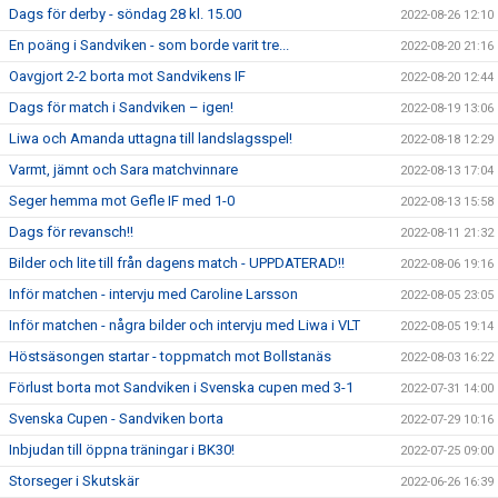
Dags för derby - söndag 28 kl. 15.00
2022-08-26 12:10
En poäng i Sandviken - som borde varit tre...
2022-08-20 21:16
Oavgjort 2-2 borta mot Sandvikens IF
2022-08-20 12:44
Dags för match i Sandviken – igen!
2022-08-19 13:06
Liwa och Amanda uttagna till landslagsspel!
2022-08-18 12:29
Varmt, jämnt och Sara matchvinnare
2022-08-13 17:04
Seger hemma mot Gefle IF med 1-0
2022-08-13 15:58
Dags för revansch!!
2022-08-11 21:32
Bilder och lite till från dagens match - UPPDATERAD!!
2022-08-06 19:16
Inför matchen - intervju med Caroline Larsson
2022-08-05 23:05
Inför matchen - några bilder och intervju med Liwa i VLT
2022-08-05 19:14
Höstsäsongen startar - toppmatch mot Bollstanäs
2022-08-03 16:22
Förlust borta mot Sandviken i Svenska cupen med 3-1
2022-07-31 14:00
Svenska Cupen - Sandviken borta
2022-07-29 10:16
Inbjudan till öppna träningar i BK30!
2022-07-25 09:00
Storseger i Skutskär
2022-06-26 16:39