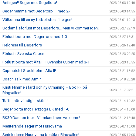
Äntligen!! Seger mot Segeltorp!
2023-06-03 19:40
Seger hemma mot Segeltorp IF med 2-1
2023-06-03 14:55
Välkomna till en ny fotbollsfest i helgen!
2023-06-01 19:13
Uddamålsförlust mot Degerfors... Men vi kommer igen!
2023-05-27 22:19
Förlust borta mot Degerfors med 1-0
2023-05-27 15:31
Helgresa till Degerfors
2023-05-26 12:40
Förlust i Svenska Cupen
2023-05-23 22:25
Förlust borta mot Älta IF i Svenska Cupen med 3-1
2023-05-23 18:55
Cupmatch I Stockholm - Älta IF
2023-05-21 18:52
Coach Talk med Armin
2023-05-18 20:28
Kristi Himmelsfärd och ny utmaning – Boo FF på
2023-05-17 07:21
Ringvallen!
Tufft - nödvändigt - skönt!
2023-05-14 19:32
Seger borta mot Hertzöga BK med 1-0
2023-05-14 15:00
BK30 Dam on tour - Värmland here we come!
2023-05-12 16:48
Meriterande seger mot Husqvarna
2023-05-07 16:08
Serieledaren Husqvarna besöker Ringvallen!
2023-05-05 17:05