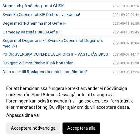
Stormatch på söndag - mot GUSK
2021-10-03 10:24
Svenska Cupen mot KIF Örebro - välkomna!
2021-09-29 09:44
Seger med 1-0 hemma mot Gefle IF
2021-09-11 16:58
Gameday Västerås BK30-Gefle IF
2021-09-10 19:45
Seger mot Degerfors IF i Svenska Cupen mot Degerfors
2021-09-07 18:04
med 7-1
INFÖR SVENSKA CUPEN: DEGERFORS IF - VÄSTERÅS BK30
2021-09-07 14:17
Oavgjort 2-2 mot Rimbo IF på bortaplan
2021-09-04 12:38
Dam reser till Roslagen för match mot Rimbo IF
2021-09-03 17:24
TRIPPELT BK30 I LANDSLAGET!!!
2021-09-01 13:33
För att hemsidan ska fungera korrekt använder vi nödvändiga
Seger hemma mot Selånger SK med 6-0
2021-08-28 16:52
cookies från SportAdmin. Dessa går inte att stänga av.
INFÖR: VÄSTERÅS BK30 DAM - SELÅNGER SK
2021-08-27 09:26
Föreningen kan också använda frivilliga cookies, t.ex. för statistik
Seriepremiär Div 4 Västmanland!
eller marknadsföring. Du väljer själv om du vill acceptera dessa.
2021-08-23 10:25
Anpassa dina val
Förlust borta mot Täby med 1-0
2021-08-21 15:39
DEGERFORS IF VÄNTAR I 2:OMGÅNGEN AV
2021-08-16 17:06
Acceptera nödvändiga
Acceptera alla
SVENSKACUPEN
Seger hemma mot Skutskärs IK med 5-2
2021-08-14 16:54