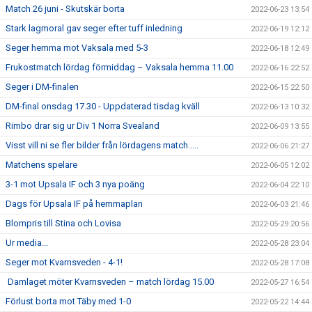
Match 26 juni - Skutskär borta
2022-06-23 13:54
Stark lagmoral gav seger efter tuff inledning
2022-06-19 12:12
Seger hemma mot Vaksala med 5-3
2022-06-18 12:49
Frukostmatch lördag förmiddag – Vaksala hemma 11.00
2022-06-16 22:52
Seger i DM-finalen
2022-06-15 22:50
DM-final onsdag 17.30 - Uppdaterad tisdag kväll
2022-06-13 10:32
Rimbo drar sig ur Div 1 Norra Svealand
2022-06-09 13:55
Visst vill ni se fler bilder från lördagens match.....
2022-06-06 21:27
Matchens spelare
2022-06-05 12:02
3-1 mot Upsala IF och 3 nya poäng
2022-06-04 22:10
Dags för Upsala IF på hemmaplan
2022-06-03 21:46
Blompris till Stina och Lovisa
2022-05-29 20:56
Ur media...
2022-05-28 23:04
Seger mot Kvarnsveden - 4-1!
2022-05-28 17:08
Damlaget möter Kvarnsveden – match lördag 15.00
2022-05-27 16:54
Förlust borta mot Täby med 1-0
2022-05-22 14:44