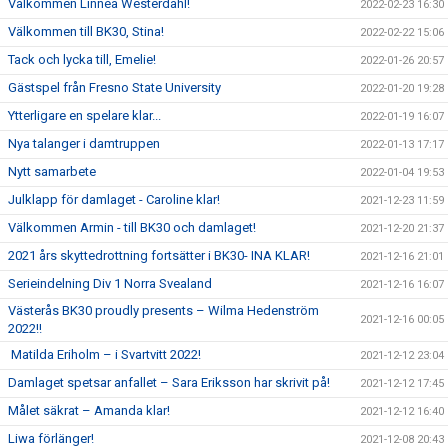
Välkommen Linnéa Westerdahl!
2022-02-23 16:30
Välkommen till BK30, Stina!
2022-02-22 15:06
Tack och lycka till, Emelie!
2022-01-26 20:57
Gästspel från Fresno State University
2022-01-20 19:28
Ytterligare en spelare klar...
2022-01-19 16:07
Nya talanger i damtruppen
2022-01-13 17:17
Nytt samarbete
2022-01-04 19:53
Julklapp för damlaget - Caroline klar!
2021-12-23 11:59
Välkommen Armin - till BK30 och damlaget!
2021-12-20 21:37
2021 års skyttedrottning fortsätter i BK30- INA KLAR!
2021-12-16 21:01
Serieindelning Div 1 Norra Svealand
2021-12-16 16:07
Västerås BK30 proudly presents – Wilma Hedenström
2021-12-16 00:05
2022!!
Matilda Eriholm – i Svartvitt 2022!
2021-12-12 23:04
Damlaget spetsar anfallet – Sara Eriksson har skrivit på!
2021-12-12 17:45
Målet säkrat – Amanda klar!
2021-12-12 16:40
Liwa förlänger!
2021-12-08 20:43