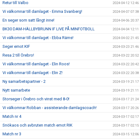
Retur till Valbo
2024-04-12 12:46
Vi välkomnar till damlaget - Emma Svanberg!
2024-04-07 07:38
En seger som satt långt inne!
2024-04-06 20:37
BK30 DAM-HÄLLBYBRUNN IF LIVE PÅ MINFOTBOLL
2024-04-04 12:11
Vi välkomnar till damlaget - Ebba Räms!
2024-04-02 21:45
Seger emot KIF
2024-03-23 21:46
Resa 2 till Örebro!
2024-03-22 20:52
Vi välkomnar till damlaget - Elin Roos!
2024-03-22 20:42
Vi välkomnar till damlaget - Elin Z!
2024-03-22 20:38
Ny samarbetspartner - 2
2024-03-19 21:17
Nytt samarbete
2024-03-19 21:11
Storseger i Örebro och vinst med 8-0!
2024-03-17 21:24
Vi välkomnar Robban - assisterande damlagscoach!
2024-03-17 20:26
Match nr 4
2024-03-17 02:17
Snökaos och avbruten match emot RIK
2024-03-17 02:15
Match nr 3
2024-03-15 12:06