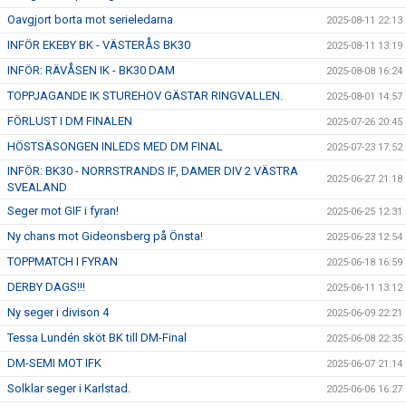
Oavgjort borta mot serieledarna
2025-08-11 22:13
INFÖR EKEBY BK - VÄSTERÅS BK30
2025-08-11 13:19
INFÖR: RÄVÅSEN IK - BK30 DAM
2025-08-08 16:24
TOPPJAGANDE IK STUREHOV GÄSTAR RINGVALLEN.
2025-08-01 14:57
FÖRLUST I DM FINALEN
2025-07-26 20:45
HÖSTSÄSONGEN INLEDS MED DM FINAL
2025-07-23 17:52
INFÖR: BK30 - NORRSTRANDS IF, DAMER DIV 2 VÄSTRA
2025-06-27 21:18
SVEALAND
Seger mot GIF i fyran!
2025-06-25 12:31
Ny chans mot Gideonsberg på Önsta!
2025-06-23 12:54
TOPPMATCH I FYRAN
2025-06-18 16:59
DERBY DAGS!!!
2025-06-11 13:12
Ny seger i divison 4
2025-06-09 22:21
Tessa Lundén sköt BK till DM-Final
2025-06-08 22:35
DM-SEMI MOT IFK
2025-06-07 21:14
Solklar seger i Karlstad.
2025-06-06 16:27