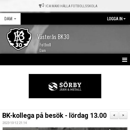
ICA MAXI HÄLLA FOTBOLLSSKOLA
DAM
LOGGA IN
Västerås BK30
Fotboll
Dam
HEM
NYHETER
KALENDER
TRUPPEN
BK-kollega på besök - lördag 13.00
<
>
MATCHER
2023-10-12 21:14