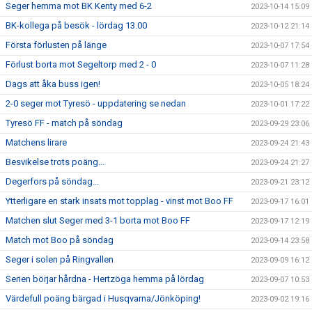
Seger hemma mot BK Kenty med 6-2
2023-10-14 15:09
BK-kollega på besök - lördag 13.00
2023-10-12 21:14
Första förlusten på länge
2023-10-07 17:54
Förlust borta mot Segeltorp med 2 - 0
2023-10-07 11:28
Dags att åka buss igen!
2023-10-05 18:24
2-0 seger mot Tyresö - uppdatering se nedan
2023-10-01 17:22
Tyresö FF - match på söndag
2023-09-29 23:06
Matchens lirare
2023-09-24 21:43
Besvikelse trots poäng...
2023-09-24 21:27
Degerfors på söndag...
2023-09-21 23:12
Ytterligare en stark insats mot topplag - vinst mot Boo FF
2023-09-17 16:01
Matchen slut Seger med 3-1 borta mot Boo FF
2023-09-17 12:19
Match mot Boo på söndag
2023-09-14 23:58
Seger i solen på Ringvallen
2023-09-09 16:12
Serien börjar hårdna - Hertzöga hemma på lördag
2023-09-07 10:53
Värdefull poäng bärgad i Husqvarna/Jönköping!
2023-09-02 19:16