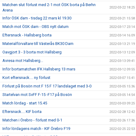
Matchen slut förlust med 2-1 mot ÖSK borta på Berhn
2022-03-22 18:25
Arena
Inför ÖSK dam - tisdag 22 mars kl 19.30
2022-03-21 15:58
Match mot ÖSK dam - OBS nytt datum
2022-03-17 23:14
Eftersnack - Hallsberg borta
2022-03-14 16:09
Materialförvaltare till Västerås BK30 Dam
2022-03-13 21:19
Oavgjort 3 - 3 borta mot Hallsberg
2022-03-13 12:09
Avresa mot Hallsberg...
2022-03-13 09:41
Inför bortamatchen IFK Hallsberg 13 mars
2022-03-12 09:55
Kort eftersnack.... ny förlust
2022-03-07 15:41
Förlust på Bosön mot F 15 F 17 landslaget med 3-0
2022-03-05 15:36
Startelvan mot SvFF F-15 -F17 på Bosön
2022-03-05 14:54
Match lördag - start 15.45
2022-03-03 09:25
Eftersnack.... KIF borta
2022-02-28 12:42
Matchen i Örebro - förlust med 0-1
2022-02-26 17:36
Inför lördagens match - KIF Örebro F19
2022-02-25 22:53