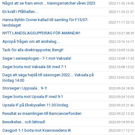
Något att se fram emot.... träningsmatcher våren 2023
2022-11-26 14:30
En kväll i Plåthallen....
2022-11-24 21:21
Hanna Byhlin Croner kallad till samling för F15/07-
2022-11-17 22:12
landslaget
NYTT LANDSLAGSUPPDRAG FÖR AMANDA!!
2022-10-27 08:39
Apropå frågan om att andralag....
2022-10-16 16:17
Tack för alla direktrapporter, Bengt!
2022-10-09 16:06
Seger i serieepilogen - 7-1 mot Vaksala!
2022-10-08 17:42
Seger borta mot Vaksala SK med 7-1
2022-10-08 13:52
Dags att säga hejdå till säsongen 2022…. Vaksala på
2022-10-05 22:32
lördag 14.00
Storseger i Uppsala… 9-1!
2022-09-24 18:35
Seger borta mot Upsala IF med 9-1
2022-09-24 10:03
Upsala IF på Ekebyvallen 11.30 lördag
2022-09-23 21:46
Resultat av insamlingen till Barncancerfonden
2022-09-22 13:32
Besvikelse… och lättnad!
2022-09-18 09:42
Oavgjort 1-1 borta mot Kvarnsvedens IK
2022-09-17 12:17