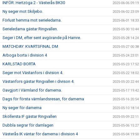
INFÖR: Hertzöga 2 - Västerås BK30
2025-06-06 09:19
Ny seger mot Skiljebo.
2025-06-02 23:09
Förlust hemma mot serieledarna.
2025-06-01 18:33
Serieledarna gästar Ringvallen.
2025-05-30 10:44
Seger i DM, efter sent avgörande på Hamre.
2025-05-28 14:24
MATCHDAY: KVARTSFINAL DM
2025-05-27 00:38
Arboga borta i division 4
2025-05-24 23:01
KARLSTAD BORTA
2025-05-23 17:52
Seger mot Västanfors i division 4.
2025-05-22 18:02
Västanfors gästar Ringvallen i divison 4.
2025-05-20 22:44
Oavgjort I Värmland för damerna.
2025-05-17 19:42
Dags för första värmlandsresan, för damerna
2025-05-16 20:54
Ny seger för damerna
2025-05-10 18:14
Sköllersta IF gästar Ringvallen
2025-05-09 22:11
Dubbla segrar för damlagen
2025-05-06 15:27
Västerås IK väntar för damerna i division 4
2025-05-04 19:50