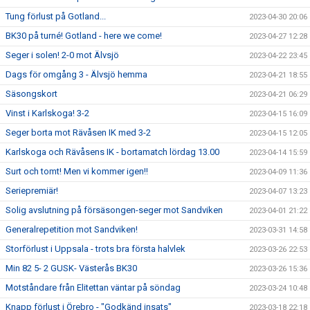
Tung förlust på Gotland...
2023-04-30 20:06
BK30 på turné! Gotland - here we come!
2023-04-27 12:28
Seger i solen! 2-0 mot Älvsjö
2023-04-22 23:45
Dags för omgång 3 - Älvsjö hemma
2023-04-21 18:55
Säsongskort
2023-04-21 06:29
Vinst i Karlskoga! 3-2
2023-04-15 16:09
Seger borta mot Rävåsen IK med 3-2
2023-04-15 12:05
Karlskoga och Rävåsens IK - bortamatch lördag 13.00
2023-04-14 15:59
Surt och tomt! Men vi kommer igen!!
2023-04-09 11:36
Seriepremiär!
2023-04-07 13:23
Solig avslutning på försäsongen-seger mot Sandviken
2023-04-01 21:22
Generalrepetition mot Sandviken!
2023-03-31 14:58
Storförlust i Uppsala - trots bra första halvlek
2023-03-26 22:53
Min 82 5- 2 GUSK- Västerås BK30
2023-03-26 15:36
Motståndare från Elitettan väntar på söndag
2023-03-24 10:48
Knapp förlust i Örebro - "Godkänd insats"
2023-03-18 22:18