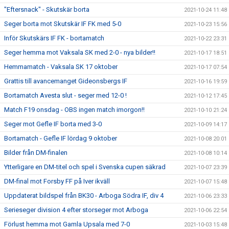
"Eftersnack" - Skutskär borta
2021-10-24 11:48
Seger borta mot Skutskär IF FK med 5-0
2021-10-23 15:56
Inför Skutskärs IF FK - bortamatch
2021-10-22 23:31
Seger hemma mot Vaksala SK med 2-0 - nya bilder!!
2021-10-17 18:51
Hemmamatch - Vaksala SK 17 oktober
2021-10-17 07:54
Grattis till avancemanget Gideonsbergs IF
2021-10-16 19:59
Bortamatch Avesta slut - seger med 12-0 !
2021-10-12 17:45
Match F19 onsdag - OBS ingen match imorgon!!
2021-10-10 21:24
Seger mot Gefle IF borta med 3-0
2021-10-09 14:17
Bortamatch - Gefle IF lördag 9 oktober
2021-10-08 20:01
Bilder från DM-finalen
2021-10-08 10:14
Ytterligare en DM-titel och spel i Svenska cupen säkrad
2021-10-07 23:39
DM-final mot Forsby FF på Iver ikväll
2021-10-07 15:48
Uppdaterat bildspel från BK30 - Arboga Södra IF, div 4
2021-10-06 23:33
Serieseger division 4 efter storseger mot Arboga
2021-10-06 22:54
Förlust hemma mot Gamla Upsala med 7-0
2021-10-03 15:48