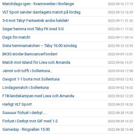
Matchdags igen - Kvarnsveden i Borlänge
2022-09-16 17:12
VLT Sport sänder damlagets match på lördag
2022-09-15 16:59
5-0 mot Täby! Fantastisk andra halvlek!
2022-09-11 21:26
Seger hemma mot Täby FK med 5-0
2022-09-11 17:52
Dags för match!
2022-09-11 09:16
Sista hemmamatchen – Täby 16.00 söndag
2022-09-10 10:39
BK30 stöder Barncancerfonden!
2022-09-09 13:31
Match mot Island för Liwa och Amanda
2022-09-06 15:01
Jämnt och tufft i Sollentuna...
2022-09-03 17:08
Oavgort 1-1 borta mot Sollentuna
2022-09-03 12:42
Lördagsmatch i Sollentuna
2022-09-02 14:02
F18-landskampen med Liwa och Amanda
2022-09-02 12:29
Härligt VLT Sport!
2022-08-29 18:20
Suuuuur förlust i derbyt....
2022-08-28 19:20
Förlust i Derbyt mot GIF med 1-2
2022-08-28 16:52
Gameday - Ringvallen 15.00
2022-08-28 10:48