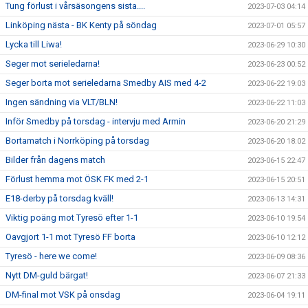
Tung förlust i vårsäsongens sista....
2023-07-03 04:14
Linköping nästa - BK Kenty på söndag
2023-07-01 05:57
Lycka till Liwa!
2023-06-29 10:30
Seger mot serieledarna!
2023-06-23 00:52
Seger borta mot serieledarna Smedby AIS med 4-2
2023-06-22 19:03
Ingen sändning via VLT/BLN!
2023-06-22 11:03
Inför Smedby på torsdag - intervju med Armin
2023-06-20 21:29
Bortamatch i Norrköping på torsdag
2023-06-20 18:02
Bilder från dagens match
2023-06-15 22:47
Förlust hemma mot ÖSK FK med 2-1
2023-06-15 20:51
E18-derby på torsdag kväll!
2023-06-13 14:31
Viktig poäng mot Tyresö efter 1-1
2023-06-10 19:54
Oavgjort 1-1 mot Tyresö FF borta
2023-06-10 12:12
Tyresö - here we come!
2023-06-09 08:36
Nytt DM-guld bärgat!
2023-06-07 21:33
DM-final mot VSK på onsdag
2023-06-04 19:11