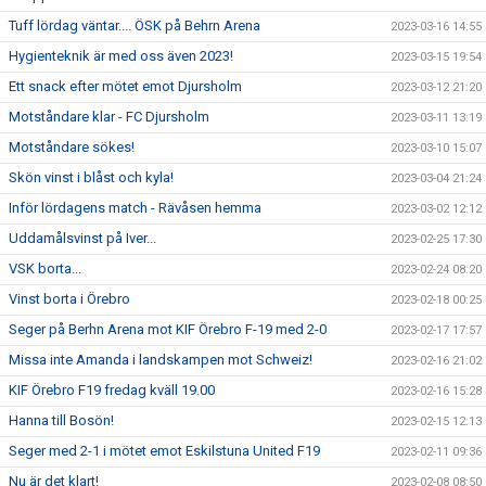
Tuff lördag väntar.... ÖSK på Behrn Arena
2023-03-16 14:55
Hygienteknik är med oss även 2023!
2023-03-15 19:54
Ett snack efter mötet emot Djursholm
2023-03-12 21:20
Motståndare klar - FC Djursholm
2023-03-11 13:19
Motståndare sökes!
2023-03-10 15:07
Skön vinst i blåst och kyla!
2023-03-04 21:24
Inför lördagens match - Rävåsen hemma
2023-03-02 12:12
Uddamålsvinst på Iver...
2023-02-25 17:30
VSK borta...
2023-02-24 08:20
Vinst borta i Örebro
2023-02-18 00:25
Seger på Berhn Arena mot KIF Örebro F-19 med 2-0
2023-02-17 17:57
Missa inte Amanda i landskampen mot Schweiz!
2023-02-16 21:02
KIF Örebro F19 fredag kväll 19.00
2023-02-16 15:28
Hanna till Bosön!
2023-02-15 12:13
Seger med 2-1 i mötet emot Eskilstuna United F19
2023-02-11 09:36
Nu är det klart!
2023-02-08 08:50