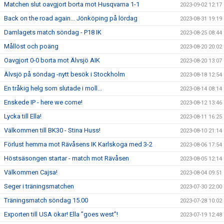
Matchen slut oavgjort borta mot Husqvarna 1-1
2023-09-02 12:17
Back on the road again... Jönköping på lördag
2023-08-31 19:19
Damlagets match söndag - P18 IK
2023-08-25 08:44
Mållöst och poäng
2023-08-20 20:02
Oavgjort 0-0 borta mot Älvsjö AIK
2023-08-20 13:07
Älvsjö på söndag -nytt besök i Stockholm
2023-08-18 12:54
En tråkig helg som slutade i moll...
2023-08-14 08:14
Enskede IP - here we come!
2023-08-12 13:46
Lycka till Ella!
2023-08-11 16:25
Välkommen till BK30 - Stina Huss!
2023-08-10 21:14
Förlust hemma mot Rävåsens IK Karlskoga med 3-2
2023-08-06 17:54
Höstsäsongen startar - match mot Rävåsen
2023-08-05 12:14
Välkommen Cajsa!
2023-08-04 09:51
Seger i träningsmatchen
2023-07-30 22:00
Träningsmatch söndag 15.00
2023-07-28 10:02
Exporten till USA ökar! Ella ”goes west”!
2023-07-19 12:48