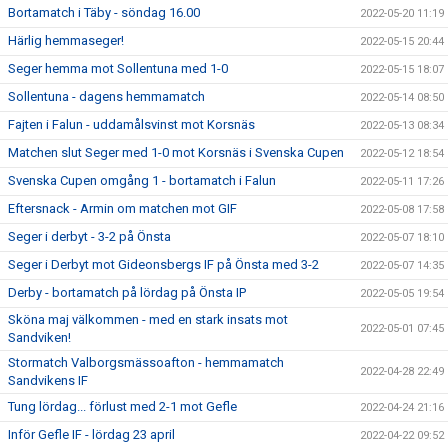
Bortamatch i Täby - söndag 16.00
2022-05-20 11:19
Härlig hemmaseger!
2022-05-15 20:44
Seger hemma mot Sollentuna med 1-0
2022-05-15 18:07
Sollentuna - dagens hemmamatch
2022-05-14 08:50
Fajten i Falun - uddamålsvinst mot Korsnäs
2022-05-13 08:34
Matchen slut Seger med 1-0 mot Korsnäs i Svenska Cupen
2022-05-12 18:54
Svenska Cupen omgång 1 - bortamatch i Falun
2022-05-11 17:26
Eftersnack - Armin om matchen mot GIF
2022-05-08 17:58
Seger i derbyt - 3-2 på Önsta
2022-05-07 18:10
Seger i Derbyt mot Gideonsbergs IF på Önsta med 3-2
2022-05-07 14:35
Derby - bortamatch på lördag på Önsta IP
2022-05-05 19:54
Sköna maj välkommen - med en stark insats mot
2022-05-01 07:45
Sandviken!
Stormatch Valborgsmässoafton - hemmamatch
2022-04-28 22:49
Sandvikens IF
Tung lördag... förlust med 2-1 mot Gefle
2022-04-24 21:16
Inför Gefle IF - lördag 23 april
2022-04-22 09:52