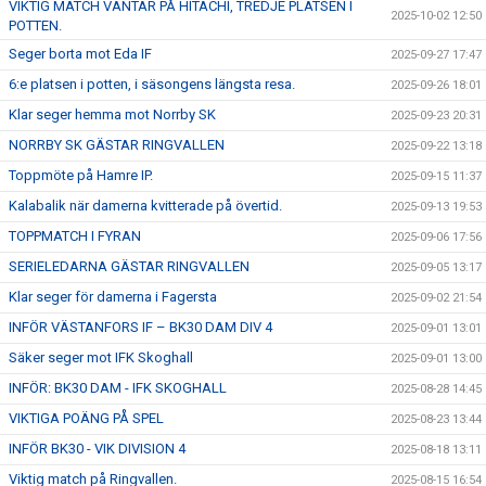
VIKTIG MATCH VÄNTAR PÅ HITACHI, TREDJE PLATSEN I
2025-10-02 12:50
POTTEN.
Seger borta mot Eda IF
2025-09-27 17:47
6:e platsen i potten, i säsongens längsta resa.
2025-09-26 18:01
Klar seger hemma mot Norrby SK
2025-09-23 20:31
NORRBY SK GÄSTAR RINGVALLEN
2025-09-22 13:18
Toppmöte på Hamre IP.
2025-09-15 11:37
Kalabalik när damerna kvitterade på övertid.
2025-09-13 19:53
TOPPMATCH I FYRAN
2025-09-06 17:56
SERIELEDARNA GÄSTAR RINGVALLEN
2025-09-05 13:17
Klar seger för damerna i Fagersta
2025-09-02 21:54
INFÖR VÄSTANFORS IF – BK30 DAM DIV 4
2025-09-01 13:01
Säker seger mot IFK Skoghall
2025-09-01 13:00
INFÖR: BK30 DAM - IFK SKOGHALL
2025-08-28 14:45
VIKTIGA POÄNG PÅ SPEL
2025-08-23 13:44
INFÖR BK30 - VIK DIVISION 4
2025-08-18 13:11
Viktig match på Ringvallen.
2025-08-15 16:54