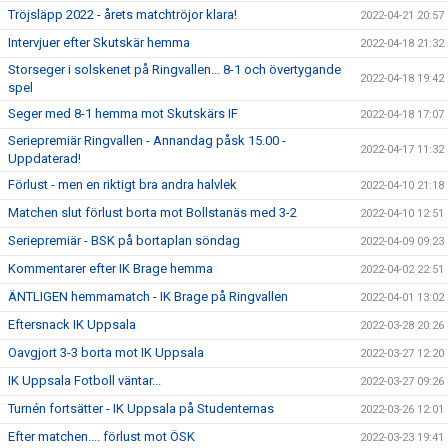
Tröjsläpp 2022 - årets matchtröjor klara!
2022-04-21 20:57
Intervjuer efter Skutskär hemma
2022-04-18 21:32
Storseger i solskenet på Ringvallen... 8-1 och övertygande
2022-04-18 19:42
spel
Seger med 8-1 hemma mot Skutskärs IF
2022-04-18 17:07
Seriepremiär Ringvallen - Annandag påsk 15.00 -
2022-04-17 11:32
Uppdaterad!
Förlust - men en riktigt bra andra halvlek
2022-04-10 21:18
Matchen slut förlust borta mot Bollstanäs med 3-2
2022-04-10 12:51
Seriepremiär - BSK på bortaplan söndag
2022-04-09 09:23
Kommentarer efter IK Brage hemma
2022-04-02 22:51
ÄNTLIGEN hemmamatch - IK Brage på Ringvallen
2022-04-01 13:02
Eftersnack IK Uppsala
2022-03-28 20:26
Oavgjort 3-3 borta mot IK Uppsala
2022-03-27 12:20
IK Uppsala Fotboll väntar...
2022-03-27 09:26
Turnén fortsätter - IK Uppsala på Studenternas
2022-03-26 12:01
Efter matchen.... förlust mot ÖSK
2022-03-23 19:41